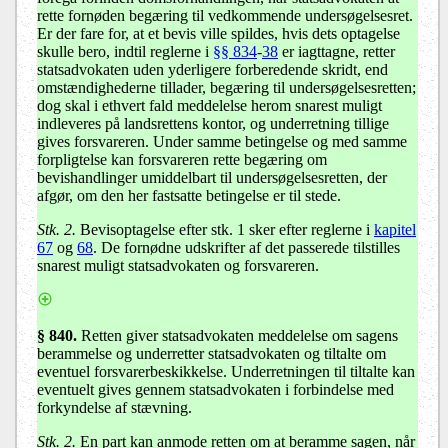
rette fornøden begæring til vedkommende undersøgelsesret.
Er der fare for, at et bevis ville spildes, hvis dets optagelse
skulle bero, indtil reglerne i
§§ 834
-
38
er iagttagne, retter
statsadvokaten uden yderligere forberedende skridt, end
omstændighederne tillader, begæring til undersøgelsesretten;
dog skal i ethvert fald meddelelse herom snarest muligt
indleveres på landsrettens kontor, og underretning tillige
gives forsvareren. Under samme betingelse og med samme
forpligtelse kan forsvareren rette begæring om
bevishandlinger umiddelbart til undersøgelsesretten, der
afgør, om den her fastsatte betingelse er til stede.
Stk. 2.
Bevisoptagelse efter stk. 1 sker efter reglerne i
kapitel
67
og
68
. De fornødne udskrifter af det passerede tilstilles
snarest muligt statsadvokaten og forsvareren.
§ 840
.
Retten giver statsadvokaten meddelelse om sagens
berammelse og underretter statsadvokaten og tiltalte om
eventuel forsvarerbeskikkelse. Underretningen til tiltalte kan
eventuelt gives gennem statsadvokaten i forbindelse med
forkyndelse af stævning.
Stk. 2.
En part kan anmode retten om at beramme sagen, når