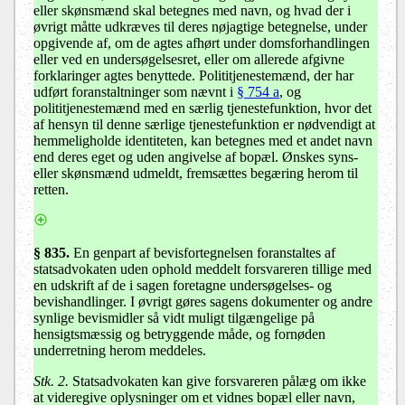
eller skønsmænd skal betegnes med navn, og hvad der i
øvrigt måtte udkræves til deres nøjagtige betegnelse, under
opgivende af, om de agtes afhørt under domsforhandlingen
eller ved en undersøgelsesret, eller om allerede afgivne
forklaringer agtes benyttede. Polititjenestemænd, der har
udført foranstaltninger som nævnt i
§ 754 a
, og
polititjenestemænd med en særlig tjenestefunktion, hvor det
af hensyn til denne særlige tjenestefunktion er nødvendigt at
hemmeligholde identiteten, kan betegnes med et andet navn
end deres eget og uden angivelse af bopæl. Ønskes syns-
eller skønsmænd udmeldt, fremsættes begæring herom til
retten.
§ 835.
En genpart af bevisfortegnelsen foranstaltes af
statsadvokaten uden ophold meddelt forsvareren tillige med
en udskrift af de i sagen foretagne undersøgelses- og
bevishandlinger. I øvrigt gøres sagens dokumenter og andre
synlige bevismidler så vidt muligt tilgængelige på
hensigtsmæssig og betryggende måde, og fornøden
underretning herom meddeles.
Stk. 2.
Statsadvokaten kan give forsvareren pålæg om ikke
at videregive oplysninger om et vidnes bopæl eller navn,