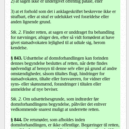
2) at sagen ikke er undergivet offentlig påtale, eller
3) at et forhold som det i anklageskriftet beskrevne ikke er
strafbart, eller at straf er udelukket ved forældelse eller
anden lignende grund.
Stk. 2.
Finder retten, at sagen er unddraget fra behandling
for nævninger, afsiger den, efter så vidt fornødent at have
givet statsadvokaten lejlighed til at udtale sig, herom
kendelse.
§ 843.
Udsættelse af domsforhandlingen kan forinden
dennes begyndelse besluttes af retten, når dette findes
nødvendigt af hensyn til denne selv eller på grund af andre
omstændigheder, såsom tiltaltes flugt, hindringer for
statsadvokaten, tiltalte eller forsvareren, for vidner eller
syns- eller skønsmænd, forandringer i tiltalen eller
anmeldelse af nye beviser.
Stk. 2.
Om udsættelsesgrunde, som indtræder før
domsforhandlingens begyndelse, påhviler det enhver
vedkommende snarest muligt at underrette retten.
§ 844.
De retsmøder, som afholdes inden
domsforhandlingen, er ikke offentlige. Begæringer til retten,