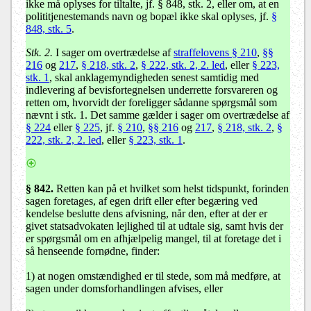
ikke må oplyses for tiltalte, jf. § 848, stk. 2, eller om, at en
polititjenestemands navn og bopæl ikke skal oplyses, jf.
§
848, stk. 5
.
Stk. 2.
I sager om overtrædelse af
straffelovens § 210
,
§§
216
og
217
,
§ 218, stk. 2
,
§ 222, stk. 2, 2. led
, eller
§ 223,
stk. 1
, skal anklagemyndigheden senest samtidig med
indlevering af bevisfortegnelsen underrette forsvareren og
retten om, hvorvidt der foreligger sådanne spørgsmål som
nævnt i stk. 1. Det samme gælder i sager om overtrædelse af
§ 224
eller
§ 225
, jf.
§ 210
,
§§ 216
og
217
,
§ 218, stk. 2
,
§
222, stk. 2, 2. led
, eller
§ 223, stk. 1
.
§ 842.
Retten kan på et hvilket som helst tidspunkt, forinden
sagen foretages, af egen drift eller efter begæring ved
kendelse beslutte dens afvisning, når den, efter at der er
givet statsadvokaten lejlighed til at udtale sig, samt hvis der
er spørgsmål om en afhjælpelig mangel, til at foretage det i
så henseende fornødne, finder:
1) at nogen omstændighed er til stede, som må medføre, at
sagen under domsforhandlingen afvises, eller