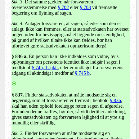
Stk. 3.
Det samme gælder, når forsvareren i
overensstemmelse med
§ 702
eller
§ 703
vil fremsætte
begæring om flytning af sagen.
Stk. 4.
Antager forsvareren, at sagen, således som den er
anlagt, ikke kan fremmes, eller at statsadvokaten har overset
nogen uden for bevisspørgsmålet liggende omstændighed,
på grund af hvilken tiltalte ikke kan fældes, bør han
ufortøvet gøre statsadvokaten opmærksom derpå.
§ 836 a.
En person kan ikke indkaldes som vidne, hvis
oplysninger om personens identitet ikke indgår i sagen i
medfør af
§ 745, 1. pkt.
, eller er undtaget fra forsvarerens
adgang til aktindsigt i medfør af
§ 745 b
.
§ 837
.
Finder statsadvokaten at måtte modsætte sig en
begæring, som af forsvareren er fremsat i henhold
§ 836
,
skal han uden ophold forelægge retten sagen til afgørelse.
Forinden denne træffes, bør der, så vidt dertil er anledning,
gives statsadvokaten og forsvareren lejlighed til at ytre sig
mundtlig eller skriftlig.
Stk. 2.
Finder forsvareren at måtte modsætte sig en
vidneførsel, som agtes foretaget af statsadvokaten, finder