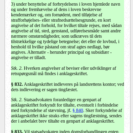
3) under benyttelse af forbrydelsens i loven hjemlede navn
og under fremhævelse af dens i loven beskrevne
kendemærker og, om fornødent, med tilføjelse af
strafforhøjelses- eller strafnedsættelsesgrunde, en kort
angivelse af det forhold, for hvilket tiltale rejses, med sådan
angivelse af tid, sted, genstand, udførelsesmåde samt andre
nærmere omstændigheder, som udkræves til dets
tilstrækkelige og tydelige betegnelse; det eller de lovbud, i
henhold til hvilke påstand om straf agtes nedlagt, bør
angives. Alternativ - herunder principal og subsidiær -
angivelse er tilladt.
Stk. 2.
Hverken angivelser af beviser eller udviklinger af
retsspørgsmål må findes i anklageskriftet.
§ 832.
Anklageskriftet indleveres på landsrettens kontor; ved
dets indlevering er sagen tingfæstet.
Stk. 2.
Statsadvokaten foranlediger en genpart af
anklageskriftet forkyndt for tiltalte, eventuelt i forbindelse
med forkyndelse af stævning, jf.
§ 840
. Sker forkyndelse af
anklageskriftet ikke straks efter sagens tingfæstning, sendes
der i anbefalet brev tiltalte en genpart af anklageskriftet.
§ 833
.
Vil statsadvokaten inden domsforhandlingen enten