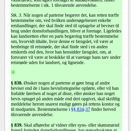
bestemmelserne i stk. 1 tilsvarende anvendelse.
Stk. 3.
Når nogen af parterne begærer det, kan retten træffe
bestemmelse om, ved hvilken undersøgelsesret enkelte
retshandlinger, der skal finde sted til optagelse af beviser til
brug under domsforhandlingen, bliver at foretage. Ligeledes
kan landsretten efter en parts begæring træffe bestemmelse
om, hvorvidt tiltalte, hvor denne er fængslet, vil være at
henbringe til retsmøde, der skal finde sted i en anden
retskreds end den, hvor han hensidder fængslet, om, at
forsvarer vil være at beskikke til at varetage hans tarv under
retsmøde uden for landsret, og lignende.
§ 838.
Ønsker nogen af parterne at gøre brug af andre
beviser end de i hans bevisfortegnelse opførte, eller vil han
frafalde førelsen af noget af disse, eller ønsker han noget
bevis optaget på anden måde end deri opgivet, skal skriftlig
meddelelse herom snarest muligt gøres på rettens kontor og
til modparten. Bestemmelserne i
§§ 834
-
37
finder herved
tilsvarende anvendelse.
§ 839.
Skal afhørelse af vidner eller syns- eller skønsmænd
foregå forinden domsforhandlingen, har statsadvokaten at