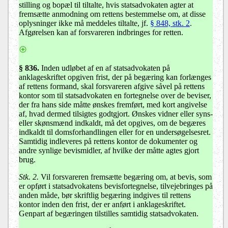
stilling og bopæl til tiltalte, hvis statsadvokaten agter at
fremsætte anmodning om rettens bestemmelse om, at disse
oplysninger ikke må meddeles tiltalte, jf.
§ 848, stk. 2
.
Afgørelsen kan af forsvareren indbringes for retten.
§ 836.
Inden udløbet af en af statsadvokaten på
anklageskriftet opgiven frist, der på begæring kan forlænges
af rettens formand, skal forsvareren afgive såvel på rettens
kontor som til statsadvokaten en fortegnelse over de beviser,
der fra hans side måtte ønskes fremført, med kort angivelse
af, hvad dermed tilsigtes godtgjort. Ønskes vidner eller syns-
eller skønsmænd indkaldt, må det opgives, om de begæres
indkaldt til domsforhandlingen eller for en undersøgelsesret.
Samtidig indleveres på rettens kontor de dokumenter og
andre synlige bevismidler, af hvilke der måtte agtes gjort
brug.
Stk. 2.
Vil forsvareren fremsætte begæring om, at bevis, som
er opført i statsadvokatens bevisfortegnelse, tilvejebringes på
anden måde, bør skriftlig begæring indgives til rettens
kontor inden den frist, der er anført i anklageskriftet.
Genpart af begæringen tilstilles samtidig statsadvokaten.