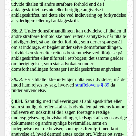
udvide tiltalen til andre strafbare forhold end de i
anklageskriftet nævnte eller berigtige angivelse i
anklageskriftet, må dette ske ved indlevering og forkyndelse
af yderligere eller nyt anklageskrift.
Stk. 2.
Under domsforhandlingen kan udvidelse af tiltalen til
andre strafbare forhold ske med rettens samtykke, når tiltalte
indvilger deri, så og når det forhold, som der er spørgsmål
om at inddrage, er begået under selve domsforhandlingen.
Udvidelsen sker efter rettens bestemmelse ved tilføjelse på
anklageskriftet eller tilførsel i retsbogen; det samme gælder
om berigtigelser, som statsadvokaten under
domsforhandlingen foretager i anklageskriftets angivelser.
Stk. 3.
Hvis tiltalte ikke indvilger i tiltalens udvidelse, må der
imod ham rejses ny sag, hvorved
straffelovens § 89
da
finder anvendelse.
§ 834
.
Samtidig med indleveringen af anklageskriftet eller
snarest muligt derefter skal statsadvokaten på rettens kontor
indlevere en udskrift af de i sagen foretagne retslige
undersøgelses- og bevishandlinger, ledsaget af sagens øvrige
dokumenter og andre synlige bevismidler, samt en
fortegnelse over de beviser, som agtes fremført med kort
angivelse af, hvad dermed agtes godtgjort. Vidner og syns-