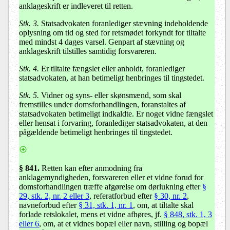
anklageskrift er indleveret til retten.
Stk. 3.
Statsadvokaten foranlediger stævning indeholdende
oplysning om tid og sted for retsmødet forkyndt for tiltalte
med mindst 4 dages varsel. Genpart af stævning og
anklageskrift tilstilles samtidig forsvareren.
Stk. 4.
Er tiltalte fængslet eller anholdt, foranlediger
statsadvokaten, at han betimeligt henbringes til tingstedet.
Stk. 5.
Vidner og syns- eller skønsmænd, som skal
fremstilles under domsforhandlingen, foranstaltes af
statsadvokaten betimeligt indkaldte. Er noget vidne fængslet
eller hensat i forvaring, foranlediger statsadvokaten, at den
pågældende betimeligt henbringes til tingstedet.
§ 841
.
Retten kan efter anmodning fra
anklagemyndigheden, forsvareren eller et vidne forud for
domsforhandlingen træffe afgørelse om dørlukning efter
§
29, stk. 2, nr. 2 eller 3
, referatforbud efter
§ 30, nr. 2
,
navneforbud efter
§ 31, stk. 1, nr. 1
, om, at tiltalte skal
forlade retslokalet, mens et vidne afhøres, jf.
§ 848, stk. 1, 3
eller 6
, om, at et vidnes bopæl eller navn, stilling og bopæl