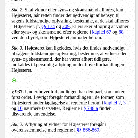
Stk. 2.
Skal vidner eller syns- og skønsmænd afhøres, kan
Højesteret, når retten finder det nødvendigt af hensyn til
sagens fuldstændige oplysning, bestemme, at de skal afhøres
i Højesteret, jf.
§§ 174
og
209
. Ellers sker afhøring af vidner
eller syns- og skønsmænd efter reglerne i
kapitel 67
og
68
ved den byret, som Højesteret anmoder herom.
Stk. 3.
Højesteret kan ligeledes, hvis det findes nødvendigt
til sagens fuldstændige oplysning, bestemme, at vidner eller
syns- og skønsmænd, der har været afhørt tidligere,
indkaldes til personlig afhøring under hovedforhandlingen i
Højesteret.
§ 937.
Under hovedforhandlingen har den part, som anker,
først ordet. I øvrigt foregår forhandlingen i de former, som
Højesteret under iagttagelse af reglerne herom i
kapitel 2
,
3
og
16
nærmere fastsætter. Reglerne i
§ 748 a
finder
tilsvarende anvendelse.
Stk. 2.
Afhøring af vidner for Højesteret foregår i
overensstemmelse med reglerne i
§§ 866
-
869
.