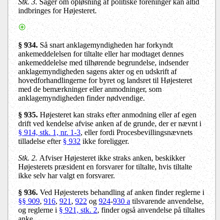
Stk. 3.
Sager om opløsning af politiske foreninger kan altid
indbringes for Højesteret.
§ 934.
Så snart anklagemyndigheden har forkyndt
ankemeddelelsen for tiltalte eller har modtaget dennes
ankemeddelelse med tilhørende begrundelse, indsender
anklagemyndigheden sagens akter og en udskrift af
hovedforhandlingerne for byret og landsret til Højesteret
med de bemærkninger eller anmodninger, som
anklagemyndigheden finder nødvendige.
§ 935.
Højesteret kan straks efter anmodning eller af egen
drift ved kendelse afvise anken af de grunde, der er nævnt i
§ 914, stk. 1, nr. 1-3
, eller fordi Procesbevillingsnævnets
tilladelse efter
§ 932
ikke foreligger.
Stk. 2.
Afviser Højesteret ikke straks anken, beskikker
Højesterets præsident en forsvarer for tiltalte, hvis tiltalte
ikke selv har valgt en forsvarer.
§ 936.
Ved Højesterets behandling af anken finder reglerne i
§§ 909
,
916
,
921
,
922
og
924
-
930 a
tilsvarende anvendelse,
og reglerne i
§ 921, stk. 2
, finder også anvendelse på tiltaltes
anke.