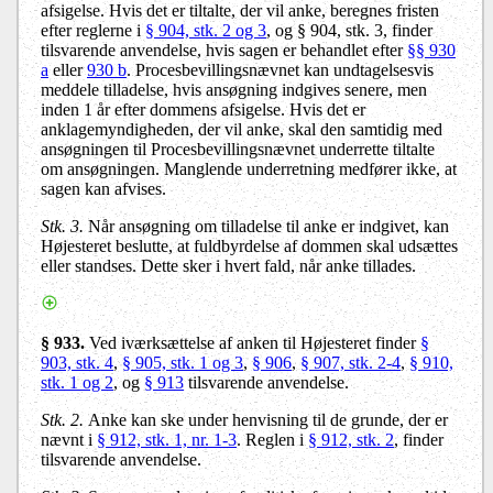
afsigelse. Hvis det er tiltalte, der vil anke, beregnes fristen
efter reglerne i
§ 904, stk. 2 og 3
, og § 904, stk. 3, finder
tilsvarende anvendelse, hvis sagen er behandlet efter
§§ 930
a
eller
930 b
. Procesbevillingsnævnet kan undtagelsesvis
meddele tilladelse, hvis ansøgning indgives senere, men
inden 1 år efter dommens afsigelse. Hvis det er
anklagemyndigheden, der vil anke, skal den samtidig med
ansøgningen til Procesbevillingsnævnet underrette tiltalte
om ansøgningen. Manglende underretning medfører ikke, at
sagen kan afvises.
Stk. 3.
Når ansøgning om tilladelse til anke er indgivet, kan
Højesteret beslutte, at fuldbyrdelse af dommen skal udsættes
eller standses. Dette sker i hvert fald, når anke tillades.
§ 933.
Ved iværksættelse af anken til Højesteret finder
§
903, stk. 4
,
§ 905, stk. 1 og 3
,
§ 906
,
§ 907, stk. 2-4
,
§ 910,
stk. 1 og 2
, og
§ 913
tilsvarende anvendelse.
Stk. 2.
Anke kan ske under henvisning til de grunde, der er
nævnt i
§ 912, stk. 1, nr. 1-3
. Reglen i
§ 912, stk. 2
, finder
tilsvarende anvendelse.