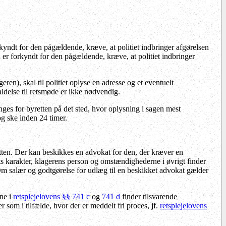
rkyndt for den pågældende, kræve, at politiet indbringer afgørelsen
n er forkyndt for den pågældende, kræve, at politiet indbringer
ren), skal til politiet oplyse en adresse og et eventuelt
ldelse til retsmøde er ikke nødvendig.
ges for byretten på det sted, hvor oplysning i sagen mest
og ske inden 24 timer.
tten. Der kan beskikkes en advokat for den, der kræver en
ts karakter, klagerens person og omstændighederne i øvrigt finder
Om salær og godtgørelse for udlæg til en beskikket advokat gælder
rne i
retsplejelovens §§ 741 c
og
741 d
finder tilsvarende
om i tilfælde, hvor der er meddelt fri proces, jf.
retsplejelovens