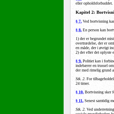
eller opholdsforbuddet.
Kapitel 2
: Bortvisn
§ 7.
Ved bortvisning kan
§ 8.
En person kan bortv
1) der er begrundet mis
overtrædelse, der er omf
en måde, der i øvrigt i
2) der efter det oplyste
§ 9.
Politiet kan i forb
indebærer en trussel om
der med rimelig grund a
Stk. 2.
For tilbageholdel
24 timer.
§ 10.
Bortvisning sker f
§ 11.
Senest samtidig m
Stk. 2.
Ved underretning
sociale myndigheders b