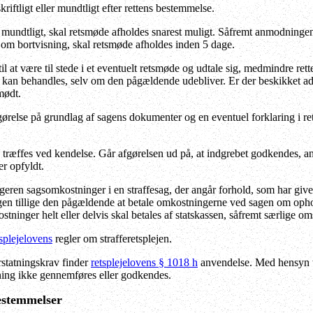
riftligt eller mundtligt efter rettens bestemmelse.
mundtligt, skal retsmøde afholdes snarest muligt. Såfremt anmodningen
 om bortvisning, skal retsmøde afholdes inden 5 dage.
il at være til stede i et eventuelt retsmøde og udtale sig, medmindre rette
kan behandles, selv om den pågældende udebliver. Er der beskikket ad
mødt.
gørelse på grundlag af sagens dokumenter og en eventuel forklaring i re
e træffes ved kendelse. Går afgørelsen ud på, at indgrebet godkendes, 
er opfyldt.
eren sagsomkostninger i en straffesag, der angår forhold, som har give
en tillige den pågældende at betale omkostningerne ved sagen om ophol
tninger helt eller delvis skal betales af statskassen, såfremt særlige om
tsplejelovens
regler om strafferetsplejen.
rstatningskrav finder
retsplejelovens § 1018 h
anvendelse. Med hensyn ti
ning ikke gennemføres eller godkendes.
bestemmelser