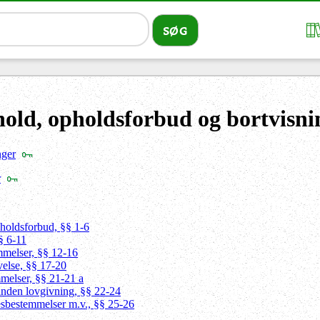
hold, opholdsforbud og bortvisn
nger
r
pholdsforbud, §§ 1-6
§ 6-11
mmelser, §§ 12-16
else, §§ 17-20
mmelser, §§ 21-21 a
anden lovgivning, §§ 22-24
sesbestemmelser m.v., §§ 25-26