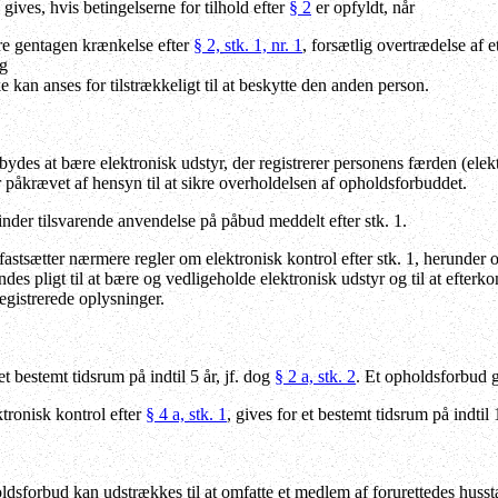
ives, hvis betingelserne for tilhold efter
§ 2
er opfyldt, når
re gentagen krænkelse efter
§ 2, stk. 1, nr. 1
, forsætlig overtrædelse af et
og
e kan anses for tilstrækkeligt til at beskytte den anden person.
des at bære elektronisk udstyr, der registrerer personens færden (elekt
er påkrævet af hensyn til at sikre overholdelsen af opholdsforbuddet.
inder tilsvarende anvendelse på påbud meddelt efter stk. 1.
 fastsætter nærmere regler om elektronisk kontrol efter stk. 1, herunde
des pligt til at bære og vedligeholde elektronisk udstyr og til at e
registrerede oplysninger.
et bestemt tidsrum på indtil 5 år, jf. dog
§ 2 a, stk. 2
. Et opholdsforbud gi
ronisk kontrol efter
§ 4 a, stk. 1
, gives for et bestemt tidsrum på indtil 1
holdsforbud kan udstrækkes til at omfatte et medlem af forurettedes husst