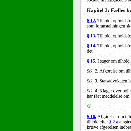
Kapitel 3
: Fælles 
§ 12.
Tilhold, opholdsfo
som foranstaltningen ska
§ 13.
Tilhold, opholdsfo
§ 14.
Tilhold, opholdsfo
det.
§ 1
5
.
I sager om tilhold
Stk. 2.
Afgørelse om tilh
Stk. 3.
Statsadvokaten be
Stk. 4.
Klager over politi
har fået meddelelse om a
§ 1
6
.
Afgørelser om tilh
tilhold efter
§ 2 a
angåen
kræve afgørelsen indbrag