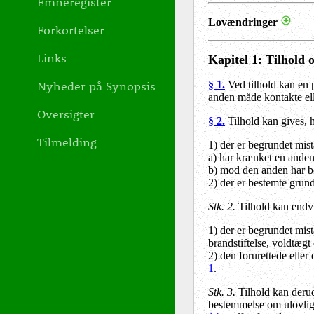
Emneregister
Lovændringer
Forkortelser
Links
Kapitel 1
: Tilhold 
Nyheder på Synopsis
§ 1.
Ved tilhold kan en 
anden måde kontakte ell
Oversigter
§ 2.
Tilhold kan gives, 
Tilmelding
1) der er begrundet mis
a) har krænket en anden
b) mod den anden har be
2) der er bestemte grund
Stk. 2.
Tilhold kan endvi
1) der er begrundet mis
brandstiftelse, voldtægt 
2) den forurettede elle
1
.
Stk. 3.
Tilhold kan derud
bestemmelse om ulovlig t