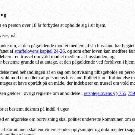
ing
 en person over 18 år forbydes at opholde sig i sit hjem.
ises, når
tanke om, at den pågældende mod et medlem af sin husstand har begået
attet af
straffelovens kapitel 24
-
26
, og som efter loven kan medføre fæn
ndebærer en trussel om vold mod et medlem af husstanden, og
 er bestemte grunde til at antage, at den pågældende ved forbliven i hjem
indelse med behandlingen af en sag om bortvisning tilbageholde en pers
 vold mod et medlem af personens husstand.Politiet kan i forbindelse m
ntages at have optrådt på en måde, der indebærer en trussel om vold m
sen gælder i øvrigt reglerne om anholdelse i
retsplejelovens §§ 755
-
759
or et bestemt tidsrum på indtil 4 uger.
ed en afgørelse om bortvisning skal politiet underrette kommunen om s
 af kommunen skal endvidere sendes oplysninger og dokumenter i sagen,
ehandling af sagen.