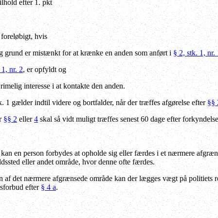
lhold efter 1. pkt
foreløbigt, hvis
g grund er mistænkt for at krænke en anden som anført i
§ 2, stk. 1, nr.
 1, nr. 2
, er opfyldt og
rimelig interesse i at kontakte den anden.
tk. 1 gælder indtil videre og bortfalder, når der træffes afgørelse efter
§§ 
er
§§ 2
eller
4
skal så vidt muligt træffes senest 60 dage efter forkyndelsen
an en person forbydes at opholde sig eller færdes i et nærmere afgræns
ldssted eller andet område, hvor denne ofte færdes.
 af det nærmere afgrænsede område kan der lægges vægt på politiets re
dsforbud efter
§ 4 a
.