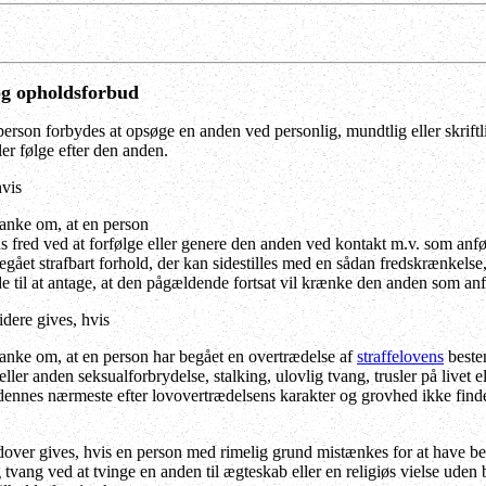
og opholdsforbud
person forbydes at opsøge en anden ved personlig, mundtlig eller skrif
er følge efter den anden.
hvis
tanke om, at en person
s fred ved at forfølge eller genere den anden ved kontakt m.v. som anfø
gået strafbart forhold, der kan sidestilles med en sådan fredskrænkelse
e til at antage, at den pågældende fortsat vil krænke den anden som anfør
dere gives, hvis
tanke om, at en person har begået en overtrædelse af
straffelovens
bestem
eller anden seksualforbrydelse, stalking, ulovlig tvang, trusler på livet 
r dennes nærmeste efter lovovertrædelsens karakter og grovhed ikke find
over gives, hvis en person med rimelig grund mistænkes for at have begå
vang ved at tvinge en anden til ægteskab eller en religiøs vielse uden 