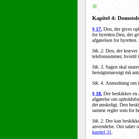
Kapitel
4
: Domstol
§ 1
7
.
Den, der gives oph
for byretten.Den, der gi
afgørelsen for byretten.
Stk. 2.
Den, der kræver e
telefonnummer, hvortil 
Stk.
3
.
Sagen skal snares
hensigtsmæssigt må anta
Stk.
4
.
Anmodning om ind
§ 1
8
.
Der beskikkes en a
afgørelse om opholdsfor
det ønskeligt. Den besk
samme regler som for be
Stk. 2.
Der kan beskikkes
anvendelse. Om salær og
kapitel 31
.