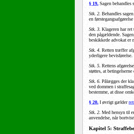
§ 1
9
.
Sagen behandles sk
Stk. 2.
Behandles sagen 
en førstegangsafgørelse
Stk.
3
.
Klageren har ret t
den pågældende. Sagen 
beskikkede advokat er 
Stk.
4
.
Retten træffer af
yderligere bevisførelse.
Stk.
5
.
Rettens afgørels
støttes, at betingelserne 
Stk.
6
.
Pålægges der klag
ved dommen i straffesag
bestemme, at disse omkos
§
20
.
I øvrigt gælder
re
Stk. 2.
Med hensyn til e
anvendelse, når bortvis
Kapitel
5
: Straffe