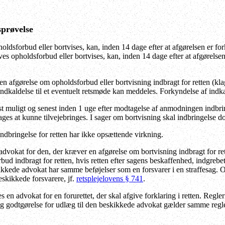
sprøvelse
oldsforbud eller bortvises, kan, inden 14 dage efter at afgørelsen er fo
ves opholdsforbud eller bortvises, kan, inden 14 dage efter at afgørelse
n afgørelse om opholdsforbud eller bortvisning indbragt for retten (klage
indkaldelse til et eventuelt retsmøde kan meddeles. Forkyndelse af indka
t muligt og senest inden 1 uge efter modtagelse af anmodningen indbrin
ges at kunne tilvejebringes. I sager om bortvisning skal indbringelse d
bringelse for retten har ikke opsættende virkning.
dvokat for den, der kræver en afgørelse om bortvisning indbragt for re
bud indbragt for retten, hvis retten efter sagens beskaffenhed, indgrebe
ikkede advokat har samme beføjelser som en forsvarer i en straffesag. 
skikkede forsvarere, jf.
retsplejelovens § 741
.
 en advokat for en forurettet, der skal afgive forklaring i retten. Regle
 godtgørelse for udlæg til den beskikkede advokat gælder samme regler s