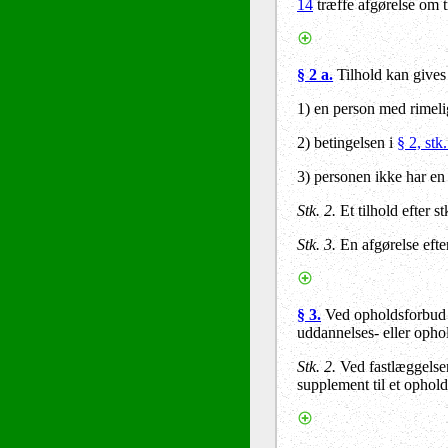
14
træffe afgørelse om ti
§ 2 a.
Tilhold kan gives 
1) en person med rimeli
2) betingelsen i
§ 2, stk.
3) personen ikke har en 
Stk. 2.
Et tilhold efter s
Stk. 3.
En afgørelse eft
§ 3.
Ved opholdsforbud k
uddannelses- eller opho
Stk. 2.
Ved fastlæggelsen
supplement til et ophol