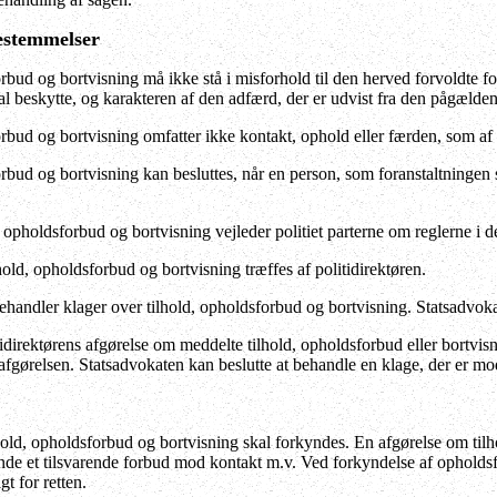
bestemmelser
rbud og bortvisning må ikke stå i misforhold til den herved forvoldte fo
l beskytte, og karakteren af den adfærd, der er udvist fra den pågælden
rbud og bortvisning omfatter ikke kontakt, ophold eller færden, som af 
rbud og bortvisning kan besluttes, når en person, som foranstaltningen
, opholdsforbud og bortvisning vejleder politiet parterne om reglerne i de
old, opholdsforbud og bortvisning træffes af politidirektøren.
handler klager over tilhold, opholdsforbud og bortvisning. Statsadvoka
direktørens afgørelse om meddelte tilhold, opholdsforbud eller bortvisni
fgørelsen. Statsadvokaten kan beslutte at behandle en klage, der er mod
old, opholdsforbud og bortvisning skal forkyndes. En afgørelse om tilho
de et tilsvarende forbud mod kontakt m.v. Ved forkyndelse af opholdsfo
t for retten.