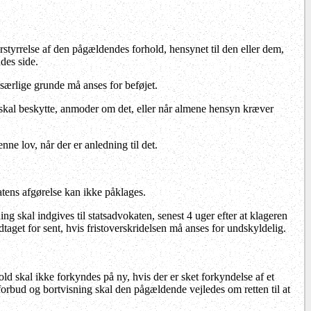
rstyrrelse af den pågældendes forhold, hensynet til den eller dem,
des side.
særlige grunde må anses for beføjet.
 skal beskytte, anmoder om det, eller når almene hensyn kræver
nne lov, når der er anledning til det.
tens afgørelse kan ikke påklages.
ng skal indgives til statsadvokaten, senest 4 uger efter at klageren
taget for sent, hvis fristoverskridelsen må anses for undskyldelig.
ld skal ikke forkyndes på ny, hvis der er sket forkyndelse af et
rbud og bortvisning skal den pågældende vejledes om retten til at