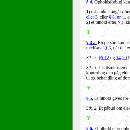
§ 4.
Opholdsforbud kan g
1) mistanken angår ofte
eller 3
, eller
§ 8, nr. 1
, 
2) et tilhold efter
§ 1
ikk
§ 4 a.
En person kan påby
medfør af
§ 3
, når det 
Stk. 2.
§§ 12
og
14
-
20
f
Stk. 3.
Justitsministeren
kontrol og den pågælden
til og behandling af de 
§ 5.
Et tilhold gives for 
Stk. 2.
Et påbud om elekt
§ 6.
Et tilhold eller op