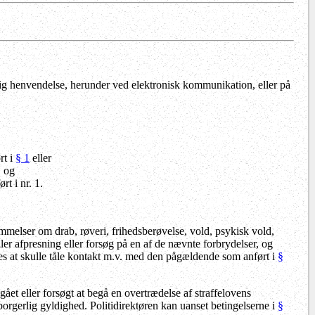
tlig henvendelse, herunder ved elektronisk kommunikation, eller på
rt i
§ 1
eller
, og
t i nr. 1.
melser om drab, røveri, frihedsberøvelse, vold, psykisk vold,
eller afpresning eller forsøg på en af de nævnte forbrydelser, og
es at skulle tåle kontakt m.v. med den pågældende som anført i
§
et eller forsøgt at begå en overtrædelse af straffelovens
borgerlig gyldighed. Politidirektøren kan uanset betingelserne i
§