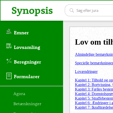
Synopsis
Emner
Lov om til
Lovsamling
Almindelige bemærkni
Beregninger
Specielle bemærkninge
Lovændringer
Formularer
Kapitel 1: Tilhold og o
Kapitel 2: Bortvisning, 
Kapitel 3: Fælles beste
Agora
Kapitel
4
: Domstolsprøv
Kapitel
5
: Straffebeste
Kapitel
6
: Ændringer i 
Betænkninger
Kapitel
7
: Ikrafttrædel