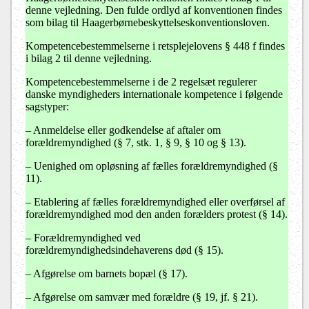
denne vejledning. Den fulde ordlyd af konventionen findes
som bilag til Haagerbørnebeskyttelseskonventionsloven.
Kompetencebestemmelserne i retsplejelovens § 448 f findes
i bilag 2 til denne vejledning.
Kompetencebestemmelserne i de 2 regelsæt regulerer
danske myndigheders internationale kompetence i følgende
sagstyper:
–
Anmeldelse eller godkendelse af aftaler om
forældremyndighed (§ 7, stk. 1, § 9, § 10 og § 13).
–
Uenighed om opløsning af fælles forældremyndighed (§
11).
–
Etablering af fælles forældremyndighed eller overførsel af
forældremyndighed mod den anden forælders protest (§ 14).
–
Forældremyndighed ved
forældremyndighedsindehaverens død (§ 15).
–
Afgørelse om barnets bopæl (§ 17).
–
Afgørelse om samvær med forældre (§ 19, jf. § 21).