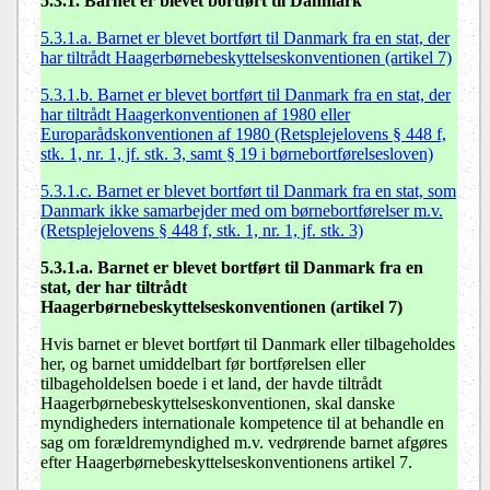
5.3.1. Barnet er blevet bortført til Danmark
5.3.1.a. Barnet er blevet bortført til Danmark fra en stat, der
har tiltrådt Haagerbørnebeskyttelseskonventionen (artikel 7)
5.3.1.b. Barnet er blevet bortført til Danmark fra en stat, der
har tiltrådt Haagerkonventionen af 1980 eller
Europarådskonventionen af 1980 (Retsplejelovens § 448 f,
stk. 1, nr. 1, jf. stk. 3, samt § 19 i børnebortførelsesloven)
5.3.1.c. Barnet er blevet bortført til Danmark fra en stat, som
Danmark ikke samarbejder med om børnebortførelser m.v.
(Retsplejelovens § 448 f, stk. 1, nr. 1, jf. stk. 3)
5.3.1.a. Barnet er blevet bortført til Danmark fra en
stat, der har tiltrådt
Haagerbørnebeskyttelseskonventionen (artikel 7)
Hvis barnet er blevet bortført til Danmark eller tilbageholdes
her, og barnet umiddelbart før bortførelsen eller
tilbageholdelsen boede i et land, der havde tiltrådt
Haagerbørnebeskyttelseskonventionen, skal danske
myndigheders internationale kompetence til at behandle en
sag om forældremyndighed m.v. vedrørende barnet afgøres
efter Haagerbørnebeskyttelseskonventionens artikel 7.