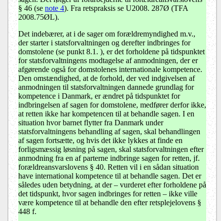
§ 46 (se
note 4
). Fra retspraksis se U2008. 287Ø (TFA
2008.75ØL).
Det indebærer, at i de sager om forældremyndighed m.v.,
der starter i statsforvaltningen og derefter indbringes for
domstolene (se punkt 8.1. ), er det forholdene på tidspunktet
for statsforvaltningens modtagelse af anmodningen, der er
afgørende også for domstolenes internationale kompetence.
Den omstændighed, at de forhold, der ved indgivelsen af
anmodningen til statsforvaltningen dannede grundlag for
kompetence i Danmark, er ændret på tidspunktet for
indbringelsen af sagen for domstolene, medfører derfor ikke,
at retten ikke har kompetencen til at behandle sagen. I en
situation hvor barnet flytter fra Danmark under
statsforvaltningens behandling af sagen, skal behandlingen
af sagen fortsætte, og hvis det ikke lykkes at finde en
forligsmæssig løsning på sagen, skal statsforvaltningen efter
anmodning fra en af parterne indbringe sagen for retten, jf.
forældreansvarslovens § 40. Retten vil i en sådan situation
have international kompetence til at behandle sagen. Det er
således uden betydning, at der – vurderet efter forholdene på
det tidspunkt, hvor sagen indbringes for retten – ikke ville
være kompetence til at behandle den efter retsplejelovens §
448 f.