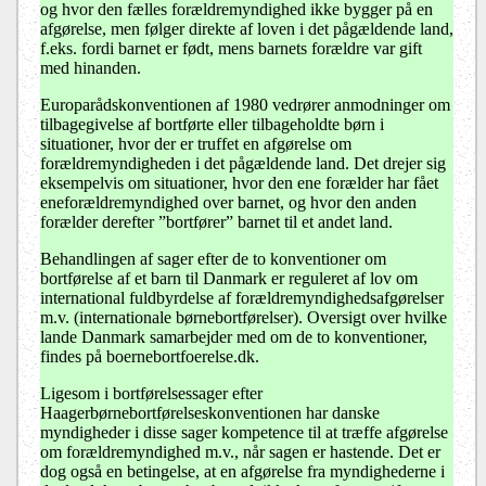
og hvor den fælles forældremyndighed ikke bygger på en
afgørelse, men følger direkte af loven i det pågældende land,
f.eks. fordi barnet er født, mens barnets forældre var gift
med hinanden.
Europarådskonventionen af 1980 vedrører anmodninger om
tilbagegivelse af bortførte eller tilbageholdte børn i
situationer, hvor der er truffet en afgørelse om
forældremyndigheden i det pågældende land. Det drejer sig
eksempelvis om situationer, hvor den ene forælder har fået
eneforældremyndighed over barnet, og hvor den anden
forælder derefter ”bortfører” barnet til et andet land.
Behandlingen af sager efter de to konventioner om
bortførelse af et barn til Danmark er reguleret af lov om
international fuldbyrdelse af forældremyndighedsafgørelser
m.v. (internationale børnebortførelser). Oversigt over hvilke
lande Danmark samarbejder med om de to konventioner,
findes på boernebortfoerelse.dk.
Ligesom i bortførelsessager efter
Haagerbørnebortførelseskonventionen har danske
myndigheder i disse sager kompetence til at træffe afgørelse
om forældremyndighed m.v., når sagen er hastende. Det er
dog også en betingelse, at en afgørelse fra myndighederne i