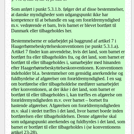
Som anført i punkt 5.3.1.b. følger det af disse bestemmelser,
at danske myndigheder som udgangspunkt ikke har
kompetence til at behandle en sag om forældremyndighed
m.v. vedrørende et barn, hvis barnet er blevet bortført til
Danmark eller tilbageholdes her.
Bestemmelserne er udarbejdet på baggrund af artikel 7 i
Haagerbørnebeskyttelseskonventionen (se punkt 5.3.1.a).
Artikel 7 finder kun anvendelse, hvis det land, som barnet er
bortført fra eller tilbageholdes fra, og det land, som barnet er
bortført til eller tilbageholdes i, samarbejder med hinanden
efter Haagerbørnebeskyttelseskonventionen. Konventionen
indeholder bl.a. bestemmelser om gensidig anerkendelse og
fuldbyrdelse af afgørelser om forældremyndighed. I en sag
om bortførelse eller tilbageholdelse medfører samarbejdet
efter konventionen, at der ikke i det land, som barnet er
bortført til eller tilbageholdes i, kan træffes en afgørelse om
forældremyndigheden m.v. over barnet – bortset fra
hastende afgørelser. Afgørelsen om forældremyndigheden
m.v. skal i stedet træffes i det land, hvor barnet boede inden
bortførelsen eller tilbageholdelsen. Denne afgørelse skal
som udgangspunkt anerkendes og fuldbyrdes i det land, som
barnet er bortført til eller tilbageholdes i (se konventionens
artikel 23-28).