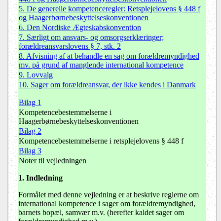
5. De generelle kompetenceregler: Retsplejelovens § 448 f
og Haagerbørnebeskyttelseskonventionen
6. Den Nordiske Ægteskabskonvention
7. Særligt om ansvars- og omsorgserklæringer;
forældreansvarslovens § 7, stk. 2
8. Afvisning af at behandle en sag om forældremyndighed
mv. på grund af manglende international kompetence
9. Lovvalg
10. Sager om forældreansvar, der ikke kendes i Danmark
Bilag 1
Kompetencebestemmelserne i
Haagerbørnebeskyttelseskonventionen
Bilag 2
Kompetencebestemmelserne i retsplejelovens § 448 f
Bilag 3
Noter til vejledningen
1. Indledning
Formålet med denne vejledning er at beskrive reglerne om
international kompetence i sager om forældremyndighed,
barnets bopæl, samvær m.v. (herefter kaldet sager om