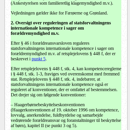
(Ankestyrelsen som familieretlig klagemyndighed m.v.).
Vejledningen gælder ikke for Færøerne og Grønland.
2. Oversigt over reguleringen af statsforvaltningens
internationale kompetence i sager om
forældremyndighed m.v.
Efter § 46 i forældreansvarsloven reguleres
statsforvaltningens internationale kompetence i sager om
forældremyndighed m.v. af retsplejelovens § 448 f, der er
beskrevet i
punkt 5
.
Efter retsplejelovens § 448 f, stk. 4, kan kompetencereglerne
i § 448 f, stk. 1-3, fraviges ved overenskomst med fremmed
stat. Retsplejelovens § 448 f, stk. 4, indebærer, at
statsforvaltningens internationale kompetence også er
reguleret af konventioner, der er omfattet af bestemmelsen.
Det drejer sig om følgende konventioner:
–
Haagerbørnebeskyttelseskonventionen
(Haagerkonventionen af 19. oktober 1996 om kompetence,
lovvalg, anerkendelse, fuldbyrdelse og samarbejde
vedrørende forældreansvar og foranstaltninger til beskyttelse
af børn), kapitel II (se punkt 3 og 5).