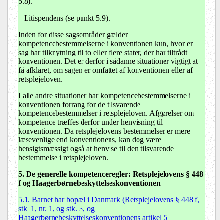
5.8).
–
Litispendens (se punkt 5.9).
Inden for disse sagsområder gælder
kompetencebestemmelserne i konventionen kun, hvor en
sag har tilknytning til to eller flere stater, der har tiltrådt
konventionen. Det er derfor i sådanne situationer vigtigt at
få afklaret, om sagen er omfattet af konventionen eller af
retsplejeloven.
I alle andre situationer har kompetencebestemmelserne i
konventionen forrang for de tilsvarende
kompetencebestemmelser i retsplejeloven. Afgørelser om
kompetence træffes derfor under henvisning til
konventionen. Da retsplejelovens bestemmelser er mere
læsevenlige end konventionens, kan dog være
hensigtsmæssigt også at henvise til den tilsvarende
bestemmelse i retsplejeloven.
5. De generelle kompetenceregler: Retsplejelovens § 448
f og Haagerbørnebeskyttelseskonventionen
5.1.
Barnet har bopæl i Danmark (Retsplejelovens § 448 f,
stk. 1, nr. 1, og stk. 3, og
Haagerbørnebeskyttelseskonventionens artikel 5