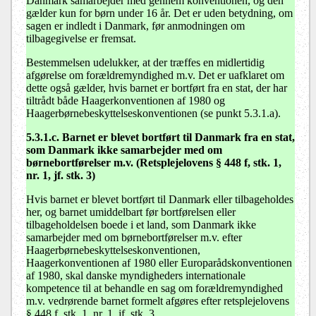
Danmark samarbejder med gennem konventionen, og den
gælder kun for børn under 16 år. Det er uden betydning, om
sagen er indledt i Danmark, før anmodningen om
tilbagegivelse er fremsat.
Bestemmelsen udelukker, at der træffes en midlertidig
afgørelse om forældremyndighed m.v. Det er uafklaret om
dette også gælder, hvis barnet er bortført fra en stat, der har
tiltrådt både Haagerkonventionen af 1980 og
Haagerbørnebeskyttelseskonventionen (se punkt 5.3.1.a).
5.3.1.c. Barnet er blevet bortført til Danmark fra en stat,
som Danmark ikke samarbejder med om
børnebortførelser m.v. (Retsplejelovens § 448 f, stk. 1,
nr. 1, jf. stk. 3)
Hvis barnet er blevet bortført til Danmark eller tilbageholdes
her, og barnet umiddelbart før bortførelsen eller
tilbageholdelsen boede i et land, som Danmark ikke
samarbejder med om børnebortførelser m.v. efter
Haagerbørnebeskyttelseskonventionen,
Haagerkonventionen af 1980 eller Europarådskonventionen
af 1980, skal danske myndigheders internationale
kompetence til at behandle en sag om forældremyndighed
m.v. vedrørende barnet formelt afgøres efter retsplejelovens
§ 448 f, stk. 1, nr. 1, jf. stk. 3.