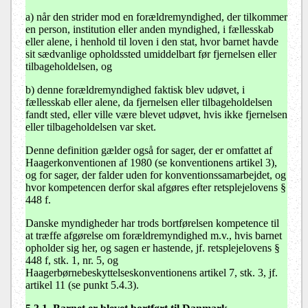
a)
når den strider mod en forældremyndighed, der tilkommer
en person, institution eller anden myndighed, i fællesskab
eller alene, i henhold til loven i den stat, hvor barnet havde
sit sædvanlige opholdssted umiddelbart før fjernelsen eller
tilbageholdelsen, og
b)
denne forældremyndighed faktisk blev udøvet, i
fællesskab eller alene, da fjernelsen eller tilbageholdelsen
fandt sted, eller ville være blevet udøvet, hvis ikke fjernelsen
eller tilbageholdelsen var sket.
Denne definition gælder også for sager, der er omfattet af
Haagerkonventionen af 1980 (se konventionens artikel 3),
og for sager, der falder uden for konventionssamarbejdet, og
hvor kompetencen derfor skal afgøres efter retsplejelovens §
448 f.
Danske myndigheder har trods bortførelsen kompetence til
at træffe afgørelse om forældremyndighed m.v., hvis barnet
opholder sig her, og sagen er hastende, jf. retsplejelovens §
448 f, stk. 1, nr. 5, og
Haagerbørnebeskyttelseskonventionens artikel 7, stk. 3, jf.
artikel 11 (se punkt 5.4.3).