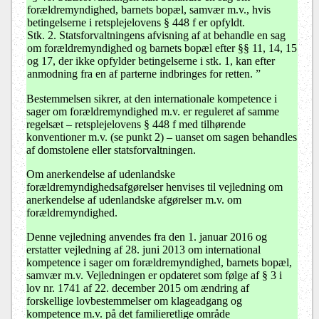
forældremyndighed, barnets bopæl, samvær m.v., hvis
betingelserne i retsplejelovens § 448 f er opfyldt.
Stk. 2.
Statsforvaltningens afvisning af at behandle en sag
om forældremyndighed og barnets bopæl efter §§ 11, 14, 15
og 17, der ikke opfylder betingelserne i stk. 1, kan efter
anmodning fra en af parterne indbringes for retten. ”
Bestemmelsen sikrer, at den internationale kompetence i
sager om forældremyndighed m.v. er reguleret af samme
regelsæt – retsplejelovens § 448 f med tilhørende
konventioner m.v. (se punkt 2) – uanset om sagen behandles
af domstolene eller statsforvaltningen.
Om anerkendelse af udenlandske
forældremyndighedsafgørelser henvises til vejledning om
anerkendelse af udenlandske afgørelser m.v. om
forældremyndighed.
Denne vejledning anvendes fra den 1. januar 2016 og
erstatter vejledning af 28. juni 2013 om international
kompetence i sager om forældremyndighed, barnets bopæl,
samvær m.v. Vejledningen er opdateret som følge af § 3 i
lov nr. 1741 af 22. december 2015 om ændring af
forskellige lovbestemmelser om klageadgang og
kompetence m.v. på det familieretlige område