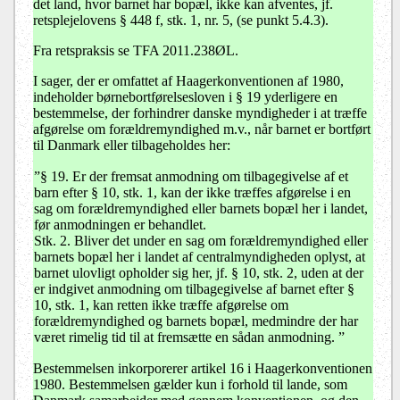
det land, hvor barnet har bopæl, ikke kan afventes, jf.
retsplejelovens § 448 f, stk. 1, nr. 5, (se punkt 5.4.3).
Fra retspraksis se TFA 2011.238ØL.
I sager, der er omfattet af Haagerkonventionen af 1980,
indeholder børnebortførelsesloven i § 19 yderligere en
bestemmelse, der forhindrer danske myndigheder i at træffe
afgørelse om forældremyndighed m.v., når barnet er bortført
til Danmark eller tilbageholdes her:
”
§ 19
. Er der fremsat anmodning om tilbagegivelse af et
barn efter § 10, stk. 1, kan der ikke træffes afgørelse i en
sag om forældremyndighed eller barnets bopæl her i landet,
før anmodningen er behandlet.
Stk. 2.
Bliver det under en sag om forældremyndighed eller
barnets bopæl her i landet af centralmyndigheden oplyst, at
barnet ulovligt opholder sig her, jf. § 10, stk. 2, uden at der
er indgivet anmodning om tilbagegivelse af barnet efter §
10, stk. 1, kan retten ikke træffe afgørelse om
forældremyndighed og barnets bopæl, medmindre der har
været rimelig tid til at fremsætte en sådan anmodning. ”
Bestemmelsen inkorporerer artikel 16 i Haagerkonventionen
1980. Bestemmelsen gælder kun i forhold til lande, som