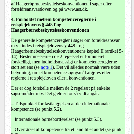
af Haagerbørnebeskyttelseskonventionen i sager efter
forældreansvarsloven og på www.ast.dk.
4. Forholdet mellem kompetencereglerne i
retsplejelovens § 448 f og
Haagerbørnebeskyttelseskonventionen
De generelle kompetenceregler i sager om forældreansvar
m.v. findes i retsplejelovens § 448 f og
Haagerbørnebeskyttelseskonventionens kapitel II (artikel 5-
14). Bestemmelserne i de 2 regelsæt er formuleret
forskelligt, men indholdsmæssigt er kompetencereglerne
stort set ens (se
note 1
). Det vil således normalt være uden
betydning, om et kompetencespørgsmål afgøres efter
reglerne i retsplejeloven eller i konventionen.
Der er dog forskelle mellem de 2 regelsæt på enkelte
sagsområder m.v. Det gælder for så vidt angår:
–
Tidspunktet for fastlæggelsen af den internationale
kompetence (se punkt 5.2).
–
Internationale børnebortførelser (se punkt 5.3).
–
Overførsel af kompetence fra et land til et andet (se punkt