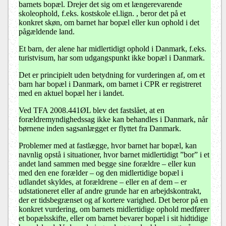
barnets bopæl. Drejer det sig om et længerevarende
skoleophold, f.eks. kostskole el.lign. , beror det på et
konkret skøn, om barnet har bopæl eller kun ophold i det
pågældende land.
Et barn, der alene har midlertidigt ophold i Danmark, f.eks.
turistvisum, har som udgangspunkt ikke bopæl i Danmark.
Det er principielt uden betydning for vurderingen af, om et
barn har bopæl i Danmark, om barnet i CPR er registreret
med en aktuel bopæl her i landet.
Ved TFA 2008.441ØL blev det fastslået, at en
forældremyndighedssag ikke kan behandles i Danmark, når
børnene inden sagsanlægget er flyttet fra Danmark.
Problemer med at fastlægge, hvor barnet har bopæl, kan
navnlig opstå i situationer, hvor barnet midlertidigt ”bor” i et
andet land sammen med begge sine forældre – eller kun
med den ene forælder – og den midlertidige bopæl i
udlandet skyldes, at forældrene – eller en af dem – er
udstationeret eller af andre grunde har en arbejdskontrakt,
der er tidsbegrænset og af kortere varighed. Det beror på en
konkret vurdering, om barnets midlertidige ophold medfører
et bopælsskifte, eller om barnet bevarer bopæl i sit hidtidige