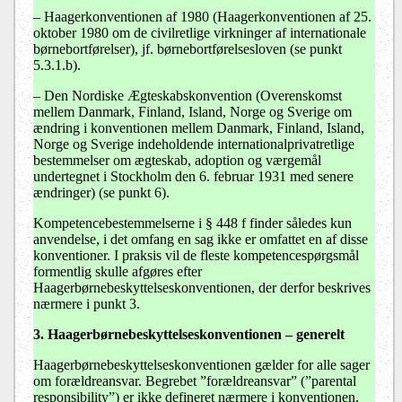
–
Haagerkonventionen af 1980 (Haagerkonventionen af 25.
oktober 1980 om de civilretlige virkninger af internationale
børnebortførelser), jf. børnebortførelsesloven (se punkt
5.3.1.b).
–
Den Nordiske Ægteskabskonvention (Overenskomst
mellem Danmark, Finland, Island, Norge og Sverige om
ændring i konventionen mellem Danmark, Finland, Island,
Norge og Sverige indeholdende internationalprivatretlige
bestemmelser om ægteskab, adoption og værgemål
undertegnet i Stockholm den 6. februar 1931 med senere
ændringer) (se punkt 6).
Kompetencebestemmelserne i § 448 f finder således kun
anvendelse, i det omfang en sag ikke er omfattet en af disse
konventioner. I praksis vil de fleste kompetencespørgsmål
formentlig skulle afgøres efter
Haagerbørnebeskyttelseskonventionen, der derfor beskrives
nærmere i punkt 3.
3. Haagerbørnebeskyttelseskonventionen – generelt
Haagerbørnebeskyttelseskonventionen gælder for alle sager
om forældreansvar. Begrebet ”forældreansvar” (”parental
responsibility”) er ikke defineret nærmere i konventionen,