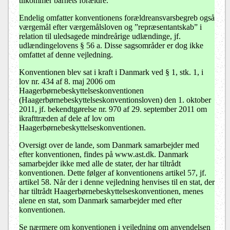
tilkommer barnets forældre.
Endelig omfatter konventionens forældreansvarsbegreb også
værgemål efter værgemålsloven og ”repræsentantskab” i
relation til uledsagede mindreårige udlændinge, jf.
udlændingelovens § 56 a. Disse sagsområder er dog ikke
omfattet af denne vejledning.
Konventionen blev sat i kraft i Danmark ved § 1, stk. 1, i
lov nr. 434 af 8. maj 2006 om
Haagerbørnebeskyttelseskonventionen
(Haagerbørnebeskyttelseskonventionsloven) den 1. oktober
2011, jf. bekendtgørelse nr. 970 af 29. september 2011 om
ikrafttræden af dele af lov om
Haagerbørnebeskyttelseskonventionen.
Oversigt over de lande, som Danmark samarbejder med
efter konventionen, findes på www.ast.dk. Danmark
samarbejder ikke med alle de stater, der har tiltrådt
konventionen. Dette følger af konventionens artikel 57, jf.
artikel 58. Når der i denne vejledning henvises til en stat, der
har tiltrådt Haagerbørnebeskyttelseskonventionen, menes
alene en stat, som Danmark samarbejder med efter
konventionen.
Se nærmere om konventionen i vejledning om anvendelsen