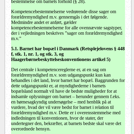
bestemmelse om barnets forhold (§ 28).
Kompetencebestemmelserne vedrørende disse sager om
forældremyndighed m.v. gennemgås i det følgende.
Medmindre andet er anført, gælder
kompetencebestemmelserne for alle ovennævnte sagstyper,
der i vejledningen beskrives ”sager om forældremyndighed
m.v.”
5.1. Barnet har bopæl i Danmark (Retsplejelovens § 448
f, stk. 1, nr. 1, og stk. 3, og
Haagerbørnebeskyttelseskonventionens artikel 5)
Det centrale i kompetencereglerne er, at en sag om
forældremyndighed m.v. som udgangspunkt kun kan
behandles i det land, hvor barnet har bopæl. Baggrunden for
dette udgangspunkt er, at myndighederne i barnets
bopælsland normalt vil have de bedste muligheder for at
indsamle oplysninger om barnet – herunder gennem f.eks.
en børnesagkyndig undersøgelse – med henblik på at
vurdere, hvad der vil være bedst for barnet i relation til
forældremyndighed m.v. Dette er i overensstemmelse med
indledningen til konventionen, hvor de stater, der
undertegner den, bekræfter, at barnets bedste skal være det
overordnede hensyn.