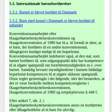
5.3. Internationale børnebortførelser
5.3.1. Barnet er blevet bortført til Danmark
5.3.2. Barn med bopæl i Danmark er blevet bortført til
udlandet
Konventionssamarbejdet efter
Haagerbørnebeskyttelseskonventionen og
Haagerkonventionen af 1980 har bl.a. til formål at sikre, at
et barn, der bortføres til en anden konventionsstat,
tilbagegives hurtigst muligt til sin bopælsstat.
Konventionssamarbejdet indebærer også, at den stat, som
barnet bortføres til, som udgangspunkt ikke har kompetence
til at afgøre spørgsmål om forældremyndigheden m.v. over
barnet. Samtidig bevarer myndighederne i barnets hidtidige
bopælsstat kompetencen til at afgøre sådanne spørgsmål.
Disse regler gennemgås i det følgende, idet det bemærkes, at
der er visse forskelle mellem kompetencereglerne i
Haagerbørnebeskyttelseskonventionen,
Haagerkonventionen af 1980 og retsplejelovens § 448 f.
Efter artikel 7, stk. 2, i
Haagerbørnebeskyttelseskonventionen anses en bortførelse
eller tilbageholdelse af et barn for ulovlig: