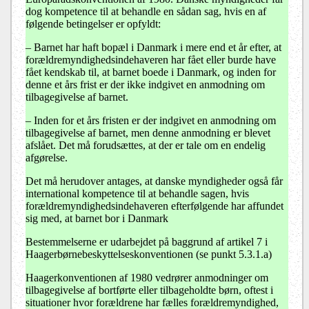
dog kompetence til at behandle en sådan sag, hvis en af
følgende betingelser er opfyldt:
–
Barnet har haft bopæl i Danmark i mere end et år efter, at
forældremyndighedsindehaveren har fået eller burde have
fået kendskab til, at barnet boede i Danmark, og inden for
denne et års frist er der ikke indgivet en anmodning om
tilbagegivelse af barnet.
–
Inden for et års fristen er der indgivet en anmodning om
tilbagegivelse af barnet, men denne anmodning er blevet
afslået. Det må forudsættes, at der er tale om en endelig
afgørelse.
Det må herudover antages, at danske myndigheder også får
international kompetence til at behandle sagen, hvis
forældremyndighedsindehaveren efterfølgende har affundet
sig med, at barnet bor i Danmark
Bestemmelserne er udarbejdet på baggrund af artikel 7 i
Haagerbørnebeskyttelseskonventionen (se punkt 5.3.1.a)
Haagerkonventionen af 1980 vedrører anmodninger om
tilbagegivelse af bortførte eller tilbageholdte børn, oftest i
situationer hvor forældrene har fælles forældremyndighed,