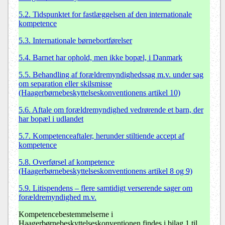
5.2. Tidspunktet for fastlæggelsen af den internationale
kompetence
5.3. Internationale børnebortførelser
5.4. Barnet har ophold, men ikke bopæl, i Danmark
5.5. Behandling af forældremyndighedssag m.v. under sag
om separation eller skilsmisse
(Haagerbørnebeskyttelseskonventionens artikel 10)
5.6. Aftale om forældremyndighed vedrørende et barn, der
har bopæl i udlandet
5.7. Kompetenceaftaler, herunder stiltiende accept af
kompetence
5.8. Overførsel af kompetence
(Haagerbørnebeskyttelseskonventionens artikel 8 og 9)
5.9. Litispendens – flere samtidigt verserende sager om
forældremyndighed m.v.
Kompetencebestemmelserne i
Haagerbørnebeskyttelseskonventionen findes i bilag 1 til