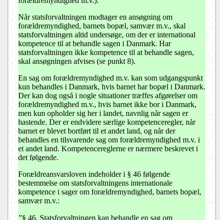
forældremyndighed m.v.).
Når statsforvaltningen modtager en ansøgning om
forældremyndighed, barnets bopæl, samvær m.v., skal
statsforvaltningen altid undersøge, om der er international
kompetence til at behandle sagen i Danmark. Har
statsforvaltningen ikke kompetence til at behandle sagen,
skal ansøgningen afvises (se punkt 8).
En sag om forældremyndighed m.v. kan som udgangspunkt
kun behandles i Danmark, hvis barnet har bopæl i Danmark.
Der kan dog også i nogle situationer træffes afgørelser om
forældremyndighed m.v., hvis barnet ikke bor i Danmark,
men kun opholder sig her i landet, navnlig når sagen er
hastende. Der er endvidere særlige kompetenceregler, når
barnet er blevet bortført til et andet land, og når der
behandles en tilsvarende sag om forældremyndighed m.v. i
et andet land. Kompetencereglerne er nærmere beskrevet i
det følgende.
Forældreansvarsloven indeholder i § 46 følgende
bestemmelse om statsforvaltningens internationale
kompetence i sager om forældremyndighed, barnets bopæl,
samvær m.v.:
”§ 46.
Statsforvaltningen kan behandle en sag om