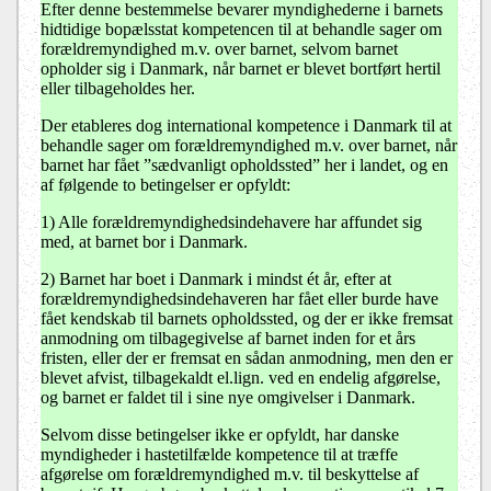
Efter denne bestemmelse bevarer myndighederne i barnets
hidtidige bopælsstat kompetencen til at behandle sager om
forældremyndighed m.v. over barnet, selvom barnet
opholder sig i Danmark, når barnet er blevet bortført hertil
eller tilbageholdes her.
Der etableres dog international kompetence i Danmark til at
behandle sager om forældremyndighed m.v. over barnet, når
barnet har fået ”sædvanligt opholdssted” her i landet, og en
af følgende to betingelser er opfyldt:
1)
Alle forældremyndighedsindehavere har affundet sig
med, at barnet bor i Danmark.
2)
Barnet har boet i Danmark i mindst ét år, efter at
forældremyndighedsindehaveren har fået eller burde have
fået kendskab til barnets opholdssted, og der er ikke fremsat
anmodning om tilbagegivelse af barnet inden for et års
fristen, eller der er fremsat en sådan anmodning, men den er
blevet afvist, tilbagekaldt el.lign. ved en endelig afgørelse,
og barnet er faldet til i sine nye omgivelser i Danmark.
Selvom disse betingelser ikke er opfyldt, har danske
myndigheder i hastetilfælde kompetence til at træffe
afgørelse om forældremyndighed m.v. til beskyttelse af