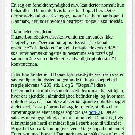
En sag om forældremyndighed m.v. kan derfor normalt kun
behandles i Danmark, hvis barnet har bopæl her. Det er
derfor nødvendigt at fastlægge, hvornår et barn har bopæl i
Danmark, herunder hvordan begrebet ”bopæl” skal forstås.
I kompetencereglerne i
Haagerbørnebeskyttelseskonventionen anvendes ikke
”bopæl”, men ”sædvanligt opholdssted” (”habitual
residence”). Udtrykket ”bopæl” i retsplejelovens § 448 f
skal efter bemærkningerne til bestemmelsen forstås på
samme måde som udtrykket ”sædvanligt opholdssted” i
konventionen.
Efter forarbejderne til Haagerbørnebeskyttelsesloven svarer
sædvanligt opholdssted nogenlunde til bopælsbegrebet i
retsplejelovens § 235, stk. 1 og 2. ”Bopæl” i disse
bestemmelser fortolkes som det sted, hvor man har sit hjem,
hvor ens ejendele i almindelighed befinder sig, og hvor man
opholder sig, når man ikke af særlige grunde opholder sig et
andet sted, f.eks. på grund af sygdom, ferie, studie- eller
forretningsrejse eller fængselsophold (se
note 2
). Det er
således udgangspunktet, at man har bopæl i Danmark, hvis
tilknytningen hertil er mindst ligeså stærk som til udlandet.
Bopæl i Danmark kan opgives ved at tage bopæl i udlandet.
En person med bopæl i Danmark opgiver således sin bopæl