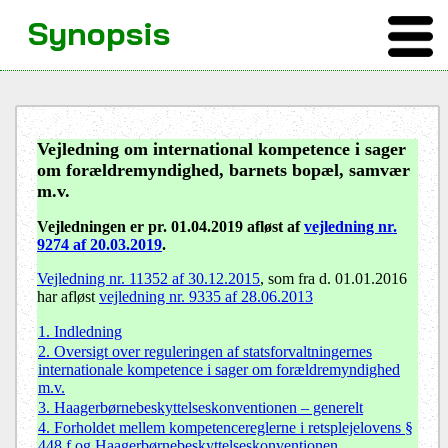
Synopsis
Vejledning om international kompetence i sager
om forældremyndighed, barnets bopæl, samvær
m.v.
Vejledningen er pr. 01.04.2019 afløst af
vejledning nr.
9274 af 20.03.2019
.
Vejledning nr. 11352 af 30.12.2015
, som fra d. 01.01.2016
har afløst
vejledning nr. 9335 af 28.06.2013
1. Indledning
2. Oversigt over reguleringen af statsforvaltningernes
internationale kompetence i sager om forældremyndighed
m.v.
3. Haagerbørnebeskyttelseskonventionen – generelt
4. Forholdet mellem kompetencereglerne i retsplejelovens §
448 f og Haagerbørnebeskyttelseskonventionen