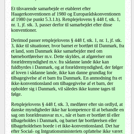
Et tilsvarende samarbejde er etableret efter
Haagerkonventionen af 1980 og Europarådskonventionen
af 1980 (se punkt 5.3.1.b). Retsplejelovens § 448 f, stk. 1,
nr. 1, jf. stk. 3, passer derfor til samarbejdet efter disse
konventioner.
Derimod passer retsplejelovens § 448 f, stk. 1, nr. 1, jf. stk.
3, ikke til situationer, hvor barnet er bortført til Danmark, fra
et land, som Danmark ikke samarbejder med om
børnebortførelser m.v. Dette skyldes, at afgørelser om
forældremyndighed m.v. fra sådanne lande ikke kan
fuldbyrdes i Danmark, og at forældremyndighed, der følger
af loven i sådanne lande, ikke kan danne grundlag for
tilbagegivelse af et barn fra Danmark. En anmodning fra et
ikke-konventionsland om tilbagegivelse af et barn, der
opholder sig i Danmark, vil således ikke kunne tages til
følge.
Retsplejelovens § 448 f, stk. 3, medfører efter sin ordlyd, at
danske myndigheder ikke har kompetence til at behandle en
sag om forældreansvar m.v., når et barn er bortført til eller
tilbageholdes i Danmark, og barnet før bortførelsen eller
tilbageholdelsen boede i et ikke-konventionsland. Det har
efter Social- og Intgrationsministeriets opfattelse ikke været