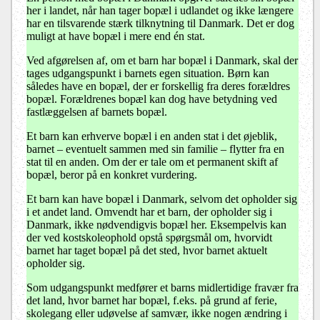
her i landet, når han tager bopæl i udlandet og ikke længere
har en tilsvarende stærk tilknytning til Danmark. Det er dog
muligt at have bopæl i mere end én stat.
Ved afgørelsen af, om et barn har bopæl i Danmark, skal der
tages udgangspunkt i barnets egen situation. Børn kan
således have en bopæl, der er forskellig fra deres forældres
bopæl. Forældrenes bopæl kan dog have betydning ved
fastlæggelsen af barnets bopæl.
Et barn kan erhverve bopæl i en anden stat i det øjeblik,
barnet – eventuelt sammen med sin familie – flytter fra en
stat til en anden. Om der er tale om et permanent skift af
bopæl, beror på en konkret vurdering.
Et barn kan have bopæl i Danmark, selvom det opholder sig
i et andet land. Omvendt har et barn, der opholder sig i
Danmark, ikke nødvendigvis bopæl her. Eksempelvis kan
der ved kostskoleophold opstå spørgsmål om, hvorvidt
barnet har taget bopæl på det sted, hvor barnet aktuelt
opholder sig.
Som udgangspunkt medfører et barns midlertidige fravær fra
det land, hvor barnet har bopæl, f.eks. på grund af ferie,
skolegang eller udøvelse af samvær, ikke nogen ændring i