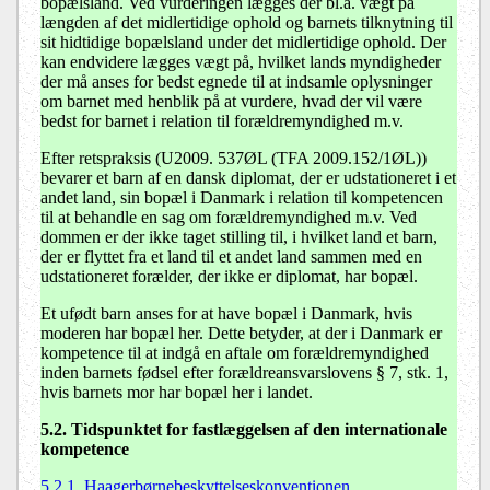
bopælsland. Ved vurderingen lægges der bl.a. vægt på
længden af det midlertidige ophold og barnets tilknytning til
sit hidtidige bopælsland under det midlertidige ophold. Der
kan endvidere lægges vægt på, hvilket lands myndigheder
der må anses for bedst egnede til at indsamle oplysninger
om barnet med henblik på at vurdere, hvad der vil være
bedst for barnet i relation til forældremyndighed m.v.
Efter retspraksis (U2009. 537ØL (TFA 2009.152/1ØL))
bevarer et barn af en dansk diplomat, der er udstationeret i et
andet land, sin bopæl i Danmark i relation til kompetencen
til at behandle en sag om forældremyndighed m.v. Ved
dommen er der ikke taget stilling til, i hvilket land et barn,
der er flyttet fra et land til et andet land sammen med en
udstationeret forælder, der ikke er diplomat, har bopæl.
Et ufødt barn anses for at have bopæl i Danmark, hvis
moderen har bopæl her. Dette betyder, at der i Danmark er
kompetence til at indgå en aftale om forældremyndighed
inden barnets fødsel efter forældreansvarslovens § 7, stk. 1,
hvis barnets mor har bopæl her i landet.
5.2. Tidspunktet for fastlæggelsen af den internationale
kompetence
5.2.1. Haagerbørnebeskyttelseskonventionen