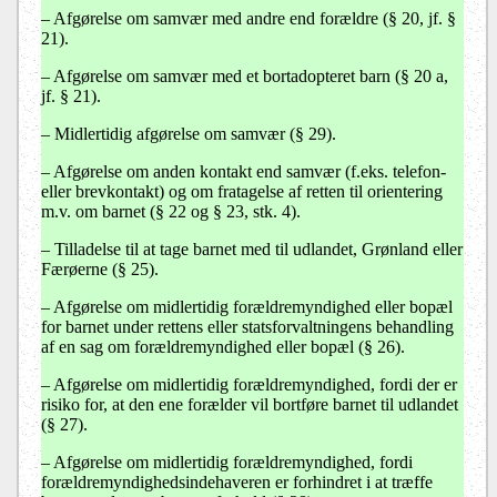
–
Afgørelse om samvær med andre end forældre (§ 20, jf. §
21).
–
Afgørelse om samvær med et bortadopteret barn (§ 20 a,
jf. § 21).
–
Midlertidig afgørelse om samvær (§ 29).
–
Afgørelse om anden kontakt end samvær (f.eks. telefon-
eller brevkontakt) og om fratagelse af retten til orientering
m.v. om barnet (§ 22 og § 23, stk. 4).
–
Tilladelse til at tage barnet med til udlandet, Grønland eller
Færøerne (§ 25).
–
Afgørelse om midlertidig forældremyndighed eller bopæl
for barnet under rettens eller statsforvaltningens behandling
af en sag om forældremyndighed eller bopæl (§ 26).
–
Afgørelse om midlertidig forældremyndighed, fordi der er
risiko for, at den ene forælder vil bortføre barnet til udlandet
(§ 27).
–
Afgørelse om midlertidig forældremyndighed, fordi
forældremyndighedsindehaveren er forhindret i at træffe