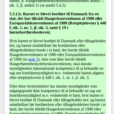
barnet, jf. Haagerbørnebeskyttelseskonventionens artikel 7,
stk. 3, jf. artikel 11 (se punkt 5.4.3).
5.3.1.b. Barnet er blevet bortført til Danmark fra en
stat, der har tiltrådt Haagerkonventionen af 1980 eller
Europarådskonventionen af 1980 (Retsplejelovens § 448
f, stk. 1, nr. 1, jf. stk. 3, samt § 19 i
børnebortførelsesloven)
Hvis barnet er blevet bortført til Danmark eller tilbageholdes
her, og barnet umiddelbart før bortførelsen eller
tilbageholdelsen boede i et land, der havde tiltrådt
Haagerkonventionen af 1980 eller Europarådskonventionen
af 1980 (se
note 5
), men som ikke havde tiltrådt
Haagerbørnebeskyttelseskonventionen, skal danske
myndigheders internationale kompetence til at behandle en
sag om forældremyndighed m.v. vedrørende barnet afgøres
efter retsplejelovens § 448 f, stk. 1, nr. 1, jf. stk. 3.
Efter disse bestemmelser har danske myndigheder som
udgangspunkt ikke kompetence til at behandle en sag om
forældremyndighed m.v. vedrørende et barn, hvis barnet er
blevet bortført til Danmark eller tilbageholdes her, og barnet
umiddelbart før bortførelsen eller tilbageholdelsen boede i et
land, der havde tiltrådt Haagerkonventionen af 1980 eller
Europarådskonventionen af 1980. Danske myndigheder får