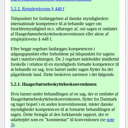
5.2.2. Retsplejelovens § 448 f
Tidspunktet for fastlæggelsen af danske myndigheders
internationale kompetence til at behandle sager om
forældremyndighed m.v. afhænger af, om sagen er omfattet
af Haagerbørnebeskyttelseskonventionen eller alene af
retsplejelovens § 448 f.
Efter begge regelsæt fastlægges kompetencen i
udgangspunktet efter forholdene på tidspunktet for sagens
start i statsforvaltningen. De 2 regelsæt indeholder imidlertid
forskelle i relation til en myndigheds fortsatte kompetence til
at behandle en sag, hvis barnet under sagen flytter fra det
pågældende land. Dette beskrives nærmere i det følgende.
5.2.1. Haagerbørnebeskyttelseskonventionen
Hvis barnet under behandlingen af en sag, der er omfattet af
Haagerbørnebeskyttelseskonventionen, flytter fra Danmark
og tager bopæl i en anden konventionsstat, mister danske
myndigheder kompetencen til at fortsætte behandlingen af
sagen. Dette fremgår af den forklarende rapport, der er
udarbejdet som en ”kommentar” til konventionen (se
note
3
).