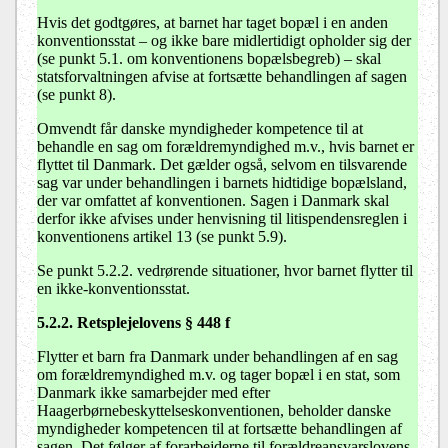
Hvis det godtgøres, at barnet har taget bopæl i en anden
konventionsstat – og ikke bare midlertidigt opholder sig der
(se punkt 5.1. om konventionens bopælsbegreb) – skal
statsforvaltningen afvise at fortsætte behandlingen af sagen
(se punkt 8).
Omvendt får danske myndigheder kompetence til at
behandle en sag om forældremyndighed m.v., hvis barnet er
flyttet til Danmark. Det gælder også, selvom en tilsvarende
sag var under behandlingen i barnets hidtidige bopælsland,
der var omfattet af konventionen. Sagen i Danmark skal
derfor ikke afvises under henvisning til litispendensreglen i
konventionens artikel 13 (se punkt 5.9).
Se punkt 5.2.2. vedrørende situationer, hvor barnet flytter til
en ikke-konventionsstat.
5.2.2. Retsplejelovens § 448 f
Flytter et barn fra Danmark under behandlingen af en sag
om forældremyndighed m.v. og tager bopæl i en stat, som
Danmark ikke samarbejder med efter
Haagerbørnebeskyttelseskonventionen, beholder danske
myndigheder kompetencen til at fortsætte behandlingen af
sagen. Det følger af forarbejderne til forældreansvarslovens