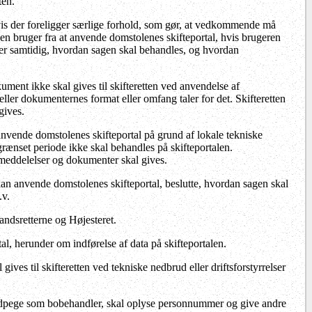
ten.
hvis der foreligger særlige forhold, som gør, at vedkommende må
 en bruger fra at anvende domstolenes skifteportal, hvis brugeren
utter samtidig, hvordan sagen skal behandles, og hvordan
kument ikke skal gives til skifteretten ved anvendelse af
 eller dokumenternes format eller omfang taler for det. Skifteretten
gives.
nvende domstolenes skifteportal på grund af lokale tekniske
 afgrænset periode ikke skal behandles på skifteportalen.
meddelelser og dokumenter skal gives.
e kan anvende domstolenes skifteportal, beslutte, hvordan sagen skal
.v.
andsretterne og Højesteret.
l, herunder om indførelse af data på skifteportalen.
ves til skifteretten ved tekniske nedbrud eller driftsforstyrrelser
t udpege som bobehandler, skal oplyse personnummer og give andre