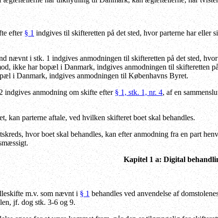
te efter
§ 1
indgives til skifteretten på det sted, hvor parterne har eller 
end nævnt i stk. 1 indgives anmodningen til skifteretten på det sted, hv
od, ikke har bopæl i Danmark, indgives anmodningen til skifteretten p
bopæl i Danmark, indgives anmodningen til Københavns Byret.
2 indgives anmodning om skifte efter
§ 1, stk. 1, nr. 4
, af en sammenslut
et, kan parterne aftale, ved hvilken skifteret boet skal behandles.
etskreds, hvor boet skal behandles, kan efter anmodning fra en part henvi
smæssigt.
Kapitel 1 a: Digital behandli
leskifte m.v. som nævnt i
§ 1
behandles ved anvendelse af domstolenes s
len, jf. dog stk. 3-6 og 9.