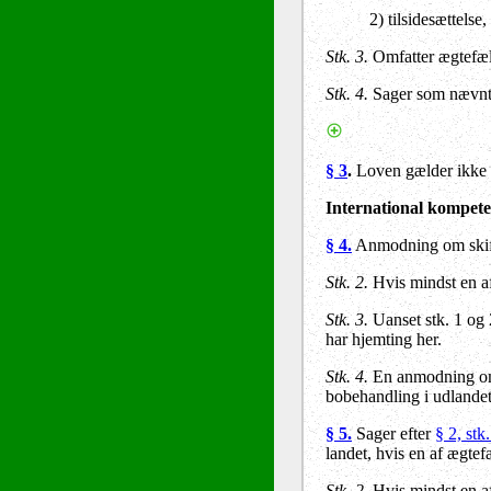
2) tilsidesættelse
Stk. 3.
Omfatter ægtefælle
Stk. 4.
Sager som nævnt i
§ 3
.
Loven gælder ikke fo
International kompet
§ 4.
Anmodning om skif
Stk. 2.
Hvis mindst en af 
Stk. 3.
Uanset stk. 1 og
har hjemting her.
Stk. 4.
En anmodning om s
bobehandling i udlandet
§ 5.
Sager efter
§ 2, stk.
landet, hvis en af ægtef
Stk. 2.
Hvis mindst en af 