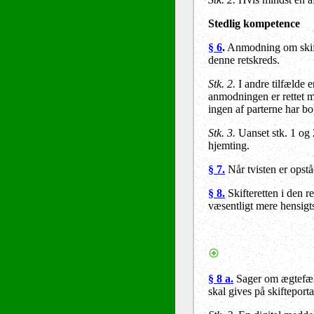
Stedlig kompetence
§ 6
.
Anmodning om skif
denne retskreds.
Stk. 2.
I andre tilfælde 
anmodningen er rettet m
ingen af parterne har 
Stk. 3.
Uanset stk. 1 og 
hjemting.
§ 7.
Når tvisten er opstå
§ 8.
Skifteretten i den r
væsentligt mere hensigt
§ 8 a.
Sager om ægtefæl
skal gives på skifteporta