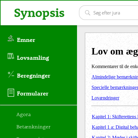
Synopsis
Emner
Lov om ægt
Lovsamling
Kommentarer til de enke
Beregninger
Almindelige bemærkni
Specielle bemærkninge
Formularer
Lovændringer
Agora
Kapitel 1: Skifteretten
Betænkninger
Kapitel 1 a: Digital beh
Kapitel 2: Møder i skif