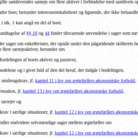
gifte samlevendes sameje om flere aktiver i forbindelse med samlivets 
ndre boer, herunder interessentskabsboer og lignende, der ikke behandle
 stk. 1 kan angå en del af boet.
undtagelse af
§§ 10
og
44
finder tilsvarende anvendelse i sager som nævn
er sager om enkelttvister, der opstår under den pågældende skifterets b
m flere særejeaktiver, herunder om
fordelingen af boets aktiver og passiver,
odelene og i givet fald af den del heraf, der indgår i bodelingen,
g misbrugskrav, jf.
kapitel 11 i lov om ægtefællers økonomiske forhold
,
nsation, jf.
kapitel 13 i lov om ægtefællers økonomiske forhold
,
 særejer og
av i særlige situationer, jf.
kapitel 12 i lov om ægtefællers økonomisk
ndler endvidere selvstændige sager mellem ægtefæller om
av i særlige situationer, jf.
kapitel 12 i lov om ægtefællers økonomisk