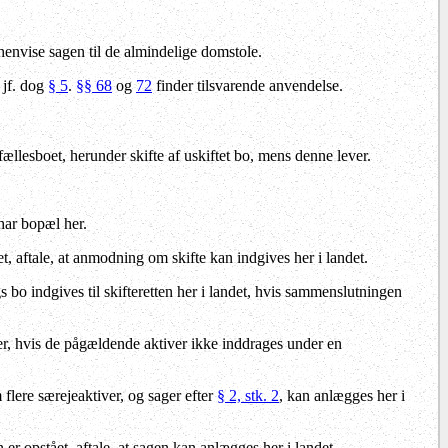
n henvise sagen til de almindelige domstole.
 jf. dog
§ 5
.
§§ 68
og
72
finder tilsvarende anvendelse.
fællesboet, herunder skifte af uskiftet bo, mens denne lever.
 har bopæl her.
t, aftale, at anmodning om skifte kan indgives her i landet.
 bo indgives til skifteretten her i landet, hvis sammenslutningen
her, hvis de pågældende aktiver ikke inddrages under en
 flere særejeaktiver, og sager efter
§ 2, stk. 2
, kan anlægges her i
er opstået, aftale, at sagen kan anlægges her i landet.