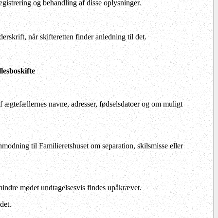
gistrering og behandling af disse oplysninger.
skrift, når skifteretten finder anledning til det.
lesboskifte
af ægtefællernes navne, adresser, fødselsdatoer og om muligt
nmodning til Familieretshuset om separation, skilsmisse eller
dmindre mødet undtagelsesvis findes upåkrævet.
det.