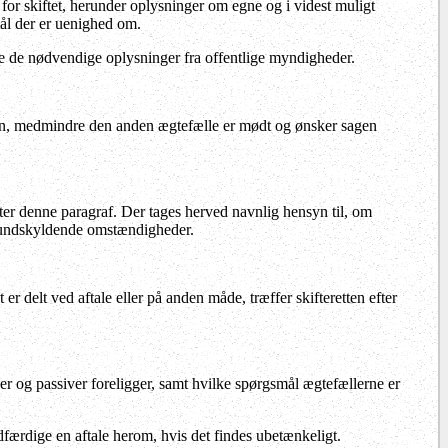
or skiftet, herunder oplysninger om egne og i videst muligt
ål der er uenighed om.
te de nødvendige oplysninger fra offentlige myndigheder.
gen, medmindre den anden ægtefælle er mødt og ønsker sagen
fter denne paragraf. Der tages herved navnlig hensyn til, om
ge undskyldende omstændigheder.
r delt ved aftale eller på anden måde, træffer skifteretten efter
r og passiver foreligger, samt hvilke spørgsmål ægtefællerne er
færdige en aftale herom, hvis det findes ubetænkeligt.