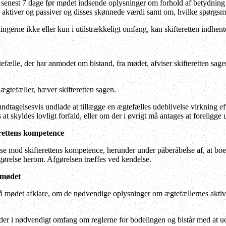
senest 7 dage før mødet indsende oplysninger om forhold af betydning f
aktiver og passiver og disses skønnede værdi samt om, hvilke spørgsm
ngerne ikke eller kun i utilstrækkeligt omfang, kan skifteretten indhen
fælle, der har anmodet om bistand, fra mødet, afviser skifteretten sa
gtefæller, hæver skifteretten sagen.
undtagelsesvis undlade at tillægge en ægtefælles udeblivelse virkning e
 at skyldes lovligt forfald, eller om der i øvrigt må antages at forelig
erettens kompetence
e mod skifterettens kompetence, herunder under påberåbelse af, at boet e
fgørelse herom. Afgørelsen træffes ved kendelse.
smødet
på mødet afklare, om de nødvendige oplysninger om ægtefællernes aktive
eder i nødvendigt omfang om reglerne for bodelingen og bistår med at ud