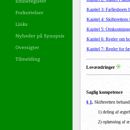
Emneregister
Kapitel 3: Fællesboets
Forkortelser
Kapitel 4: Skifteretten
Links
Kapitel 5: Omkostninge
Nyheder på Synopsis
Kapitel 6: Regler om b
Oversigter
Kapitel 7: Regler for f
Tilmelding
Lovændringer
Saglig kompetence
§ 1
.
Skifteretten behand
1) deling af ægte
2) opløsning af æ