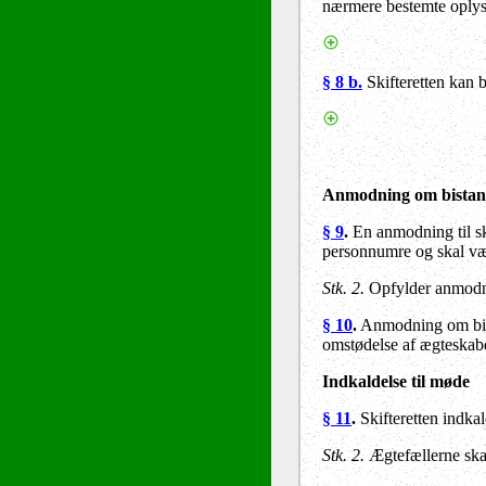
nærmere bestemte oplysn
§ 8 b.
Skifteretten kan b
Anmodning om bistand 
§ 9
.
En anmodning til ski
personnumre og skal vær
Stk. 2.
Opfylder anmodnin
§ 10
.
Anmodning om bistan
omstødelse af ægteskabe
Indkaldelse til møde
§ 11
.
Skifteretten indka
Stk. 2.
Ægtefællerne skal