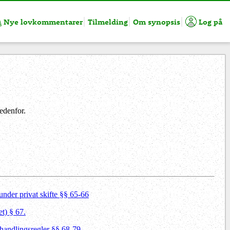
Nye lovkommentarer
Tilmelding
Om synopsis
Log på
edenfor.
under privat skifte §§ 65-66
t) § 67.
handlingsregler §§ 68-79