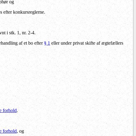
ophør og
s efter konkursreglerne.
t i stk. 1, nr. 2-4.
ehandling af et bo efter
§ 1
eller under privat skifte af ægtefællers
e forhold
.
e forhold
, og