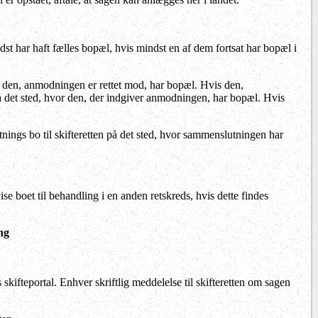
sidst har haft fælles bopæl, hvis mindst en af dem fortsat har bopæl i
or den, anmodningen er rettet mod, har bopæl. Hvis den,
å det sted, hvor den, der indgiver anmodningen, har bopæl. Hvis
nings bo til skifteretten på det sted, hvor sammenslutningen har
se boet til behandling i en anden retskreds, hvis dette findes
ng
kifteportal. Enhver skriftlig meddelelse til skifteretten om sagen