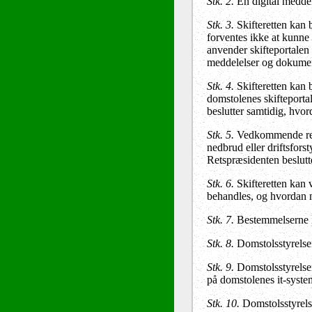
Stk. 2.
En digital meddel
Stk. 3.
Skifteretten kan 
forventes ikke at kunne 
anvender skifteportalen 
meddelelser og dokumen
Stk. 4.
Skifteretten kan b
domstolenes skifteportal
beslutter samtidig, hvo
Stk. 5.
Vedkommende retsp
nedbrud eller driftsforst
Retspræsidenten beslutt
Stk. 6.
Skifteretten kan v
behandles, og hvordan m
Stk. 7.
Bestemmelserne i 
Stk. 8.
Domstolsstyrelsen
Stk. 9.
Domstolsstyrelsen 
på domstolenes it-system
Stk. 10.
Domstolsstyrels