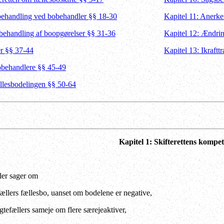
 behandling ved bobehandler §§ 18-30
Kapitel 11: Anerke
s behandling af boopgørelser §§ 31-36
Kapitel 12: Ændrin
r §§ 37-44
Kapitel 13: Ikraft
obehandlere §§ 45-49
ællesbodelingen §§ 50-64
Kapitel 1: Skifterettens kompe
ler sager om
fællers fællesbo, uanset om bodelene er negative,
gtefællers sameje om flere særejeaktiver,