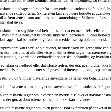
else anses for at være kommet frem, når den er tilgængelig for skifteret
beslutte at undtage en bruger fra at anvende domstolenes skifteportal, 
anvende skifteportalen. Skifteretten kan endvidere beslutte at udelukke
til at fremsætte et stort antal ensartede anmodninger. Skifteretten besl
ter skal gives.
eslutte, at en sag ikke skal behandles, eller at en meddelelse eller et do
, hvis navnlig hensynet til statens sikkerhed, personers liv eller helbred
rdan sagen skal behandles, og hvordan meddelelser og dokumenter skal 
ræsident kan i særlige situationer, herunder hvis brugerne ikke kan a
yrrelser, beslutte, at alle eller visse af skifterettens sager i en nærmere
er samtidig, hvordan de omhandlede sager skal behandles, og hvordan 
ed tekniske nedbrud eller driftsforstyrrelser, der gør, at en bruger ikk
eddelelser og dokumenter skal gives til skifteretten og sagens parter m
stk. 1-6 og 9 finder tilsvarende anvendelse på sager, der behandles af l
 kan fastsætte nærmere regler om anvendelse af domstolenes skifteporta
kan fastsætte regler om, hvordan en meddelelse eller et dokument skal gi
er, der gør, at domstolenes skifteportal ikke kan anvendes.
en kan fastsætte regler om, at en person, som skifteretten påtænker a