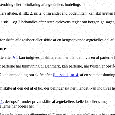
, ændring eller fortolkning af ægtefællers bodelingsaftaler.
rs aftaler, jf. stk. 2, nr. 2, også andet end bodelingen, kan skifterette
 stk. 1 og 2 behandles efter retsplejelovens regler om borgerlige sager,
r skifte af dødsboer eller skifte af en længstlevende ægtefælles del af 
ence
te efter
§ 1
kan indgives til skifteretten her i landet, hvis en af parterne
parterne har tilknytning til Danmark, kan parterne, når tvisten er opståe
 2 kan anmodning om skifte efter
§ 1, stk. 1, nr. 4
, af en sammenslutnings
kifte af den del af et bo, der befinder sig her i landet, kan indgives 
.
 1
, der opstår under privat skifte af ægtefællers fællesbo eller sameje om
ællerne har bopæl her.
ægtefællerne har tilknytning til Danmark, kan ægtefællerne, når tvisten 