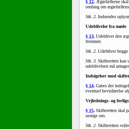
§ 12
.
Ægtefællerne skal 
omfang om ægtefællens 
Stk. 2.
Indsendes oplysni
Udeblivelse fra møde
§ 13
.
Udebliver den ægte
fremmet.
Stk. 2.
Udebliver begge æ
Stk. 3.
Skifteretten kan 
udeblivelsen må antages
Indsigelser mod skift
§ 14
.
Gøres der indsigels
eventuel bevisførelse a
Vejlednings- og forlig
§ 15
.
Skifteretten skal 
uenige om.
Stk. 2.
Skifteretten vejl