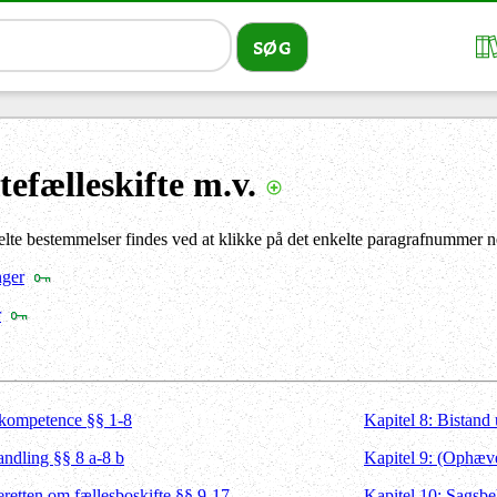
efælleskifte m.v.
lte bestemmelser findes ved at klikke på det enkelte paragrafnummer n
nger
r
s kompetence §§ 1-8
Kapitel 8: Bistand 
andling §§ 8 a-8 b
Kapitel 9: (Ophæve
teretten om fællesboskifte §§ 9-17
Kapitel 10: Sagsbe