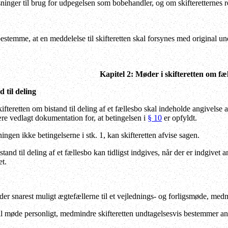
inger til brug for udpegelsen som bobehandler, og om skifteretternes re
estemme, at en meddelelse til skifteretten skal forsynes med original under
Kapitel 2: Møder i skifteretten om fæl
til deling
fteretten om bistand til deling af et fællesbo skal indeholde angivelse 
e vedlagt dokumentation for, at betingelsen i
§ 10
er opfyldt.
gen ikke betingelserne i stk. 1, kan skifteretten afvise sagen.
d til deling af et fællesbo kan tidligst indgives, når der er indgivet a
t.
lder snarest muligt ægtefællerne til et vejlednings- og forligsmøde, me
 møde personligt, medmindre skifteretten undtagelsesvis bestemmer an