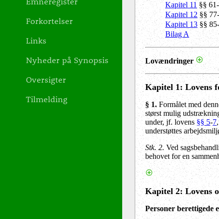
Emneregister
Kapitel 11
§§ 61-
Kapitel 12
§§ 77-
Forkortelser
Kapitel 13
§§ 85
Bilag A
Links
Nyheder på Synopsis
Lovændringer
Oversigter
Kapitel 1: Lovens 
Tilmelding
§ 1
.
Formålet med denne 
størst mulig udstrækning
under, jf. lovens
§§ 5
-
7
understøttes arbejdsmil
Stk. 2
.
Ved sagsbehandlin
behovet for en sammenhæ
Kapitel 2: Lovens 
Personer berettigede e