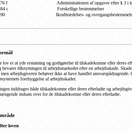
76 f
Administrationen af opgaver efter § 3 i
84 c
Forskellige bestemmelser
-90
Ikrafttrædelses- og overgangsbestemmels
formål
lov er at yde erstatning og godtgørelse til tilskadekomne eller deres ef
 bevarer tilknytningen til arbejdsmarkedet efter en arbejdsskade. Skaden
, men arbejdsgiveren behøver ikke at have handlet ansvarspådragende. G
jøsystemets forebyggelse af arbejdsskader.
gen inddrages både tilskadekomne eller deres efterladte og arbejdsgiv
ngende indsats over for de tilskadekomne eller deres efterladte.
område
fter loven