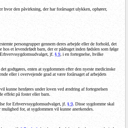
er hvor den påvirkning, der har forårsaget ulykken, ophører,
stemte persongrupper gennem deres arbejde eller de forhold, det
e hos et levendefødt barn, der er pådraget inden fødslen som følge
ra Erhvervssygdomsudvalget, jf.
§ 9
, i en fortegnelse, hvilke
det godtgøres, enten at sygdommen efter den nyeste medicinske
ende eller i overvejende grad at være forårsaget af arbejdets
 vil kunne henføres under loven ved ændring af fortegnelsen
de effekt på foster eller barn.
else for Erhvervssygdomsudvalget, jf.
§ 9
. Disse sygdomme skal
r mulighed for, at sygdommen vil kunne anerkendes.