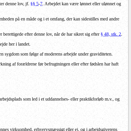
ter denne lov, jf.
§§ 5
-
7
. Arbejdet kan være lønnet eller ulønnet og
somheden på en måde og i et omfang, der kan sidestilles med andre
berettigede efter denne lov, når de har sikret sig efter
§ 48, stk. 2
.
ejde her i landet.
ig en sygdom som følge af moderens arbejde under graviditeten.
rkning af forældrene før befrugtningen eller efter fødslen har haft
rbejdsplads som led i et uddannelses- eller praktikforløb m.v., og
ennes virksomhed, erhvervsmæssigt eller ej, og i arbejdsgiverens