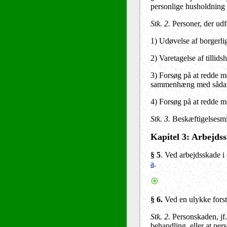
personlige husholdning s
Stk. 2
.
Personer, der udfø
1) Udøvelse af borgerl
2) Varetagelse af tillid
3) Forsøg på at redde me
sammenhæng med sådan
4) Forsøg på at redde me
Stk. 3
.
Beskæftigelsesmin
Kapitel 3: Arbejds
§ 5
. Ved arbejdsskade i 
a
.
§ 6.
Ved en ulykke forstå
Stk. 2.
Personskaden, jf.
behandling, eller at per