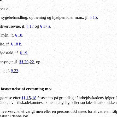
ven er
til sygebehandling, optræning og hjælpemidler m.m., jf.
§ 15
,
erhvervsevne, jf.
§ 17
og
§ 17 a
,
t mén, jf.
§ 18
,
se, jf.
§ 18 b
,
ødsfald, jf.
§ 19
,
orsørger, jf.
§§ 20
-
22
, og
dte, jf.
§ 23
.
fastsættelse af erstatning m.v.
gørelse efter
§§ 15
-
18
fastsættes på grundlag af arbejdsskadens følger. 
lde, hvis tilskadekomnes aktuelle lægelige eller sociale situation ikke
erhvervsevne, et varigt mén eller en persons død anses for at være en f
astsat i denne lov.