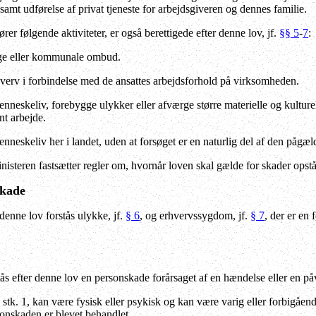
amt udførelse af privat tjeneste for arbejdsgiveren og dennes familie.
rer følgende aktiviteter, er også berettigede efter denne lov, jf.
§§ 5
-
7
:
ige eller kommunale ombud.
shverv i forbindelse med de ansattes arbejdsforhold på virksomheden.
nneskeliv, forebygge ulykker eller afværge større materielle og kulturel
t arbejde.
nneskeliv her i landet, uden at forsøget er en naturlig del af den pågæ
isteren fastsætter regler om, hvornår loven skal gælde for skader opståe
skade
denne lov forstås ulykke, jf.
§ 6
, og erhvervssygdom, jf.
§ 7
, der er en 
s efter denne lov en personskade forårsaget af en hændelse eller en påvi
 stk. 1, kan være fysisk eller psykisk og kan være varig eller forbigåen
sonskaden er blevet behandlet.