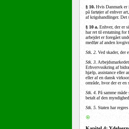
§ 10.
Hvis Danmark er i k
på fartøjer af enhver ar
af krigshandlinger. Det
§ 10 a.
Enhver, der er s
har ret til erstatning for
arbejdet er foregået unde
medfør af anden lovgiv
Stk. 2.
Ved skader, der er 
Stk. 3.
Arbejdsmarkedet
Erhvervssikring af bidra
hjælp, assistance eller 
eller af en dansk virkso
område, hvor der er en sæ
Stk. 4.
På samme måde som
betalt af den myndighed
Stk. 5.
Staten har regres 
Kapitel 4: Ydelsern