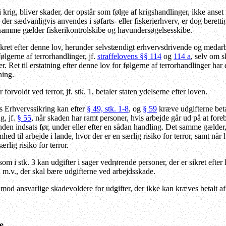
rig, bliver skader, der opstår som følge af krigshandlinger, ikke anset
t, der sædvanligvis anvendes i søfarts- eller fiskerierhverv, er dog beret
 samme gælder fiskerikontrolskibe og havundersøgelsesskibe.
ikret efter denne lov, herunder selvstændigt erhvervsdrivende og medarb
 følgerne af terrorhandlinger, jf.
straffelovens §§ 114
og
114 a
, selv om s
r. Ret til erstatning efter denne lov for følgerne af terrorhandlinger har
ning.
forvoldt ved terror, jf. stk. 1, betaler staten ydelserne efter loven.
s Erhvervssikring
kan efter
§ 49, stk. 1-8
, og
§ 59
kræve udgifterne betal
g, jf.
§ 55
, når skaden har ramt personer, hvis arbejde går ud på at fore
anden indsats før, under eller efter en sådan handling. Det samme gælder
mhed til arbejde i lande, hvor der er en særlig risiko for terror, samt nå
rlig risiko for terror.
 i stk. 3 kan udgifter i sager vedrørende personer, der er sikret efte
 m.v., der skal bære udgifterne ved arbejdsskade.
mod ansvarlige skadevoldere for udgifter, der ikke kan kræves betalt af e
e