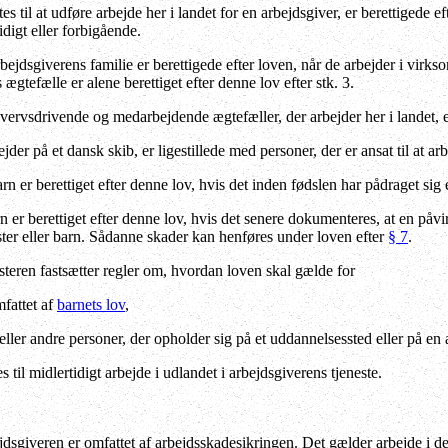
s til at udføre arbejde her i landet for en arbejdsgiver, er berettigede ef
idigt eller forbigående.
jdsgiverens familie er berettigede efter loven, når de arbejder i virk
ægtefælle er alene berettiget efter denne lov efter stk. 3.
ervsdrivende og medarbejdende ægtefæller, der arbejder her i landet, er 
jder på et dansk skib, er ligestillede med personer, der er ansat til at arb
rn er berettiget efter denne lov, hvis det inden fødslen har pådraget s
rn er berettiget efter denne lov, hvis det senere dokumenteres, at en påvi
ster eller barn. Sådanne skader kan henføres under loven efter
§ 7
.
teren fastsætter regler om, hvordan loven skal gælde for
mfattet af
barnets lov
,
ler andre personer, der opholder sig på et uddannelsessted eller på en a
 til midlertidigt arbejde i udlandet i arbejdsgiverens tjeneste.
jdsgiveren er omfattet af arbejdsskadesikringen. Det gælder arbejde i d