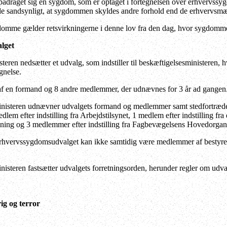
pådraget sig en sygdom, som er optaget i fortegnelsen over erhvervssy
nde sandsynligt, at sygdommen skyldes andre forhold end de erhvervsmæ
omme gælder retsvirkningerne i denne lov fra den dag, hvor sygdommen
lget
eren nedsætter et udvalg, som indstiller til beskæftigelsesministeren, 
gnelse.
af en formand og 8 andre medlemmer, der udnævnes for 3 år ad gangen
isteren udnævner udvalgets formand og medlemmer samt stedfortrædere f
lem efter indstilling fra Arbejdstilsynet, 1 medlem efter indstilling fra 
ning og 3 medlemmer efter indstilling fra Fagbevægelsens Hovedorgani
vervssygdomsudvalget kan ikke samtidig være medlemmer af bestyrelse
isteren fastsætter udvalgets forretningsorden, herunder regler om udvalg
ig og terror