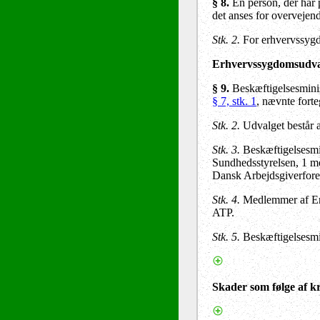
§ 8
.
En person, der har 
det anses for overveje
Stk. 2
.
For erhvervssygd
Erhvervssygdomsudva
§ 9
.
Beskæftigelsesminist
§ 7, stk. 1
, nævnte forte
Stk. 2
.
Udvalget består 
Stk. 3
.
Beskæftigelsesmin
Sundhedsstyrelsen, 1 med
Dansk Arbejdsgiverfore
Stk. 4.
Medlemmer af Erh
ATP.
Stk. 5.
Beskæftigelsesmin
Skader som følge af kr