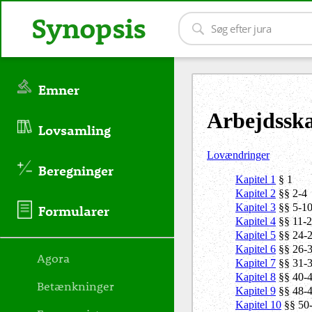
Synopsis
Emner
Arbejdsska
Lovsamling
Lovændringer
Beregninger
Kapitel 1
§ 1
Kapitel 2
§§ 2-4
Kapitel 3
§§ 5-1
Formularer
Kapitel 4
§§ 11-
Kapitel 5
§§ 24-
Kapitel 6
§§ 26-
Agora
Kapitel 7
§§ 31-
Kapitel 8
§§ 40-
Betænkninger
Kapitel 9
§§ 48-4
Kapitel 10
§§ 50