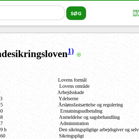
1)
desikringsloven
Lovens formål
Lovens område
0
Arbejdsskade
23
Ydelserne
25
Årslønsfastsættelse og regulering
30
Erstatningsudbetaling
38
Anmeldelse og sagsbehandling
47
Administration
9 b
Den sikringspligtige arbejdsgiver og selv
-60
Sikringspligt