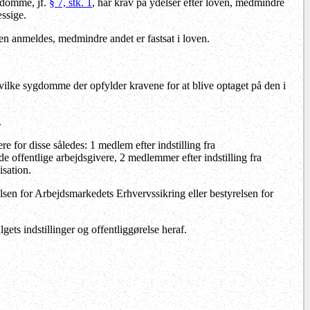
gdomme, jf.
§ 7, stk. 1
, har krav på ydelser efter loven, medmindre
ssige.
 anmeldes, medmindre andet er fastsat i loven.
hvilke sygdomme der opfylder kravene for at blive optaget på den i
.
or disse således: 1 medlem efter indstilling fra
de offentlige arbejdsgivere, 2 medlemmer efter indstilling fra
sation.
n for Arbejdsmarkedets Erhvervssikring eller bestyrelsen for
ets indstillinger og offentliggørelse heraf.