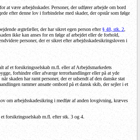
 for at være arbejdsskader. Personer, der udfører arbejde om bord
tigede efter denne lov i forbindelse med skader, der opstår som følge
ejdende ægtefæller, der har sikret egen person efter
§ 48, stk. 2
,
kaden ikke kan anses for en følge af arbejdet eller de forhold,
 endvidere personer, der er sikret efter arbejdsskadesikringsloven i
t af et forsikringsselskab m.fl. eller af Arbejdsmarkedets
bygge, forhindre eller afværge terrorhandlinger eller på at yde
, når skaden har ramt personer, der er udsendt af den danske stat
r handlingen rammer ansatte ombord på et dansk skib, der sejler i et
r lov om arbejdsskadesikring i medfør af anden lovgivning, kræves
t forsikringsselskab m.fl. efter stk. 3 og 4.