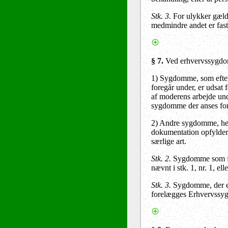
Stk. 3.
For ulykker gælde
medmindre andet er fasts
§ 7
.
Ved erhvervssygdom
1) Sygdomme, som efter 
foregår under, er udsat
af moderens arbejde unde
sygdomme der anses for 
2) Andre sygdomme, her
dokumentation opfylder d
særlige art.
Stk. 2
.
Sygdomme som følg
nævnt i stk. 1, nr. 1, el
Stk. 3
.
Sygdomme, der er 
forelægges Erhvervssyg