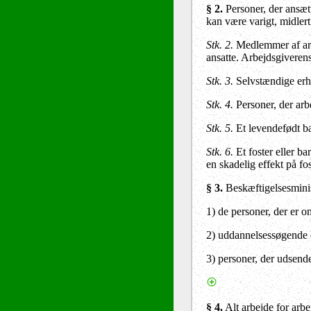
§ 2
.
Personer, der ansætte
kan være varigt, midlert
Stk. 2
.
Medlemmer af arbe
ansatte. Arbejdsgiverens 
Stk. 3
.
Selvstændige erhv
Stk. 4
.
Personer, der arbe
Stk. 5
.
Et levendefødt ba
Stk. 6
.
Et foster eller ba
en skadelig effekt på fo
§ 3
.
Beskæftigelsesminis
1) de personer, der er o
2) uddannelsessøgende el
3) personer, der udsendes
§ 4
.
Alt arbejde for arbe