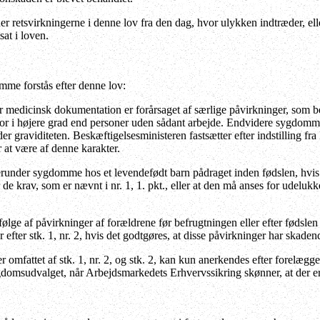
r retsvirkningerne i denne lov fra den dag, hvor ulykken indtræder, ell
at i loven.
me forstås efter denne lov:
medicinsk dokumentation er forårsaget af særlige påvirkninger, som be
 for i højere grad end personer uden sådant arbejde. Endvidere sygdomm
r graviditeten. Beskæftigelsesministeren fastsætter efter indstilling f
at være af denne karakter.
under sygdomme hos et levendefødt barn pådraget inden fødslen, hvis 
e krav, som er nævnt i nr. 1, 1. pkt., eller at den må anses for udelukk
e af påvirkninger af forældrene før befrugtningen eller efter fødslen
ler efter stk. 1, nr. 2, hvis det godtgøres, at disse påvirkninger har skaden
omfattet af stk. 1, nr. 2, og stk. 2, kan kun anerkendes efter forelægg
domsudvalget, når Arbejdsmarkedets Erhvervssikring skønner, at der e