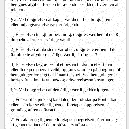
beregnes afgiften for den tiltrædende besidder af værdien af
midlerne.
§ 2.
Ved opgørelsen af kapitalværdien af en brugs-, rente-
eller indtægtsnydelse gælder følgende:
1)
Er ydelsen tillagt for bestandig, opgøres værdien til det 8-
dobbelte af ydelsens årlige værdi.
2)
Er ydelsen af ubestemt varighed, opgøres værdien til det
6-dobbelte af ydelsens årlige værdi, jf. dog nr. 3.
3)
Er ydelsen begrænset til et bestemt tidsrum eller til en
eller flere personers levetid, opgøres værdien på baggrund af
beregninger foretaget af Finanstilsynet. Ved beregningerne
bortses fra administrations- og erhvervelsesomkostninger.
§ 3.
Ved opgørelsen af den årlige værdi gælder følgende:
1)
For værdipapirer og kapitaler, der indestår på konti i bank
eller sparekasse eller lignende, foretages opgørelsen på
grundlag af renteafkastet.
2)
For aktier og lignende foretages opgørelsen på grundlag
af gennemsnittet af de tre sidste års udbytte.