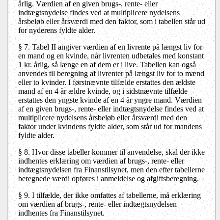
årlig. Værdien af en given brugs-, rente- eller
indtægtsnydelse findes ved at multiplicere nydelsens
årsbeløb eller årsværdi med den faktor, som i tabellen står ud
for nyderens fyldte alder.
§ 7.
Tabel II angiver værdien af en livrente på længst liv for
en mand og en kvinde, når livrenten udbetales med konstant
1 kr. årlig, så længe en af dem er i live. Tabellen kan også
anvendes til beregning af livrenter på længst liv for to mænd
eller to kvinder. I førstnævnte tilfælde erstattes den ældste
mand af en 4 år ældre kvinde, og i sidstnævnte tilfælde
erstattes den yngste kvinde af en 4 år yngre mand. Værdien
af en given brugs-, rente- eller indtægtsnydelse findes ved at
multiplicere nydelsens årsbeløb eller årsværdi med den
faktor under kvindens fyldte alder, som står ud for mandens
fyldte alder.
§ 8.
Hvor disse tabeller kommer til anvendelse, skal der ikke
indhentes erklæring om værdien af brugs-, rente- eller
indtægtsnydelsen fra Finanstilsynet, men den efter tabellerne
beregnede værdi opføres i anmeldelse og afgiftsberegning.
§ 9.
I tilfælde, der ikke omfattes af tabellerne, må erklæring
om værdien af brugs-, rente- eller indtægtsnydelsen
indhentes fra Finanstilsynet.