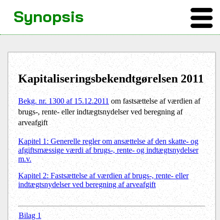
Synopsis
Kapitaliseringsbekendtgørelsen 2011
Bekg. nr. 1300 af 15.12.2011
om fastsættelse af værdien af
brugs-, rente- eller indtægtsnydelser ved beregning af
arveafgift
Kapitel 1:
Generelle regler om ansættelse af den skatte- og
afgiftsmæssige værdi af brugs-, rente- og indtægtsnydelser
m.v.
Kapitel 2: Fastsættelse af værdien af brugs-, rente- eller
indtægtsnydelser ved beregning af arveafgift
Bilag 1