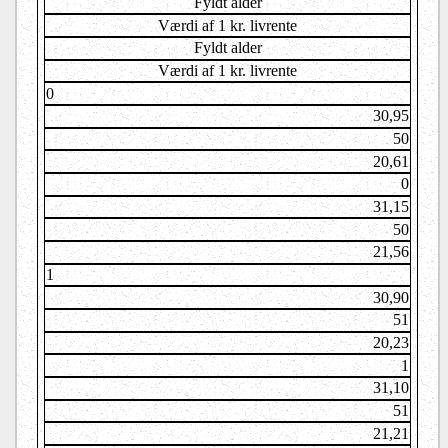
Fyldt alder
Værdi af 1 kr. livrente
Fyldt alder
Værdi af 1 kr. livrente
0
30,95
50
20,61
0
31,15
50
21,56
1
30,90
51
20,23
1
31,10
51
21,21