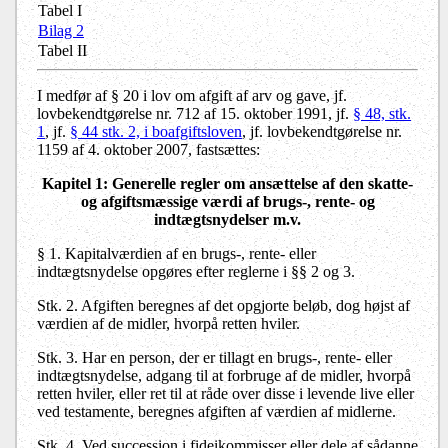
Tabel I
Bilag 2
Tabel II
I medfør af § 20 i lov om afgift af arv og gave, jf.
lovbekendtgørelse nr. 712 af 15. oktober 1991,
jf.
§ 48, stk.
1
, jf.
§ 44 stk. 2, i boafgiftsloven
, jf. lovbekendtgørelse nr.
1159 af 4. oktober 2007, fastsættes:
Kapitel 1: Generelle regler om ansættelse af den skatte-
og afgiftsmæssige værdi af brugs-, rente- og
indtægtsnydelser m.v.
§ 1.
Kapitalværdien af en brugs-, rente- eller
indtægtsnydelse opgøres efter reglerne i §§ 2 og 3.
Stk. 2.
Afgiften beregnes af det opgjorte beløb, dog højst af
værdien af de midler, hvorpå retten hviler.
Stk. 3.
Har en person, der er tillagt en brugs-, rente- eller
indtægtsnydelse, adgang til at forbruge af de midler, hvorpå
retten hviler, eller ret til at råde over disse i levende live eller
ved testamente, beregnes afgiften af værdien af midlerne.
Stk. 4.
Ved succession i fideikommisser eller dele af sådanne