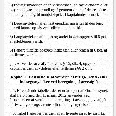
3)
Indtægtsnydelsen af en virksomhed, en fast ejendom eller
løsøre opgøres på grundlag af gennemsnittet af de tre sidste
års udbytte, dog til mindst 4 pct. af kapitalindeståendet.
4)
Brugsnydelsen af en fast ejendom ansættes til den leje,
der vil kunne opnås ved udleje til anden side.
5)
Brugsnydelsen af indbo og andet løsøre opgøres til 6 pct.
af effekternes værdi.
6)
I andre tilfælde opgøres indtægten eller renten til 6 pct. af
midlernes værdi.
§ 4.
Anvendes arveafgiftslovens § 15, stk. 4, opgøres
kapitalværdien af ydelsen efter reglerne i §§ 2 og 3.
Kapitel 2:
Fastsættelse af værdien af brugs-, rente- eller
indtægtsnydelser ved beregning af arveafgift
§ 5.
Efterstående tabeller, der er udarbejdet af Finanstilsynet,
skal fra og med den 1. januar 2012 anvendes ved
fastsættelsen af værdien til beregning af arve- og gaveafgift
af livsvarige brugs-, rente- eller indtægtsnydelser.
§ 6.
Tabel I angiver værdien af en livrente på ét liv på 1 kr.