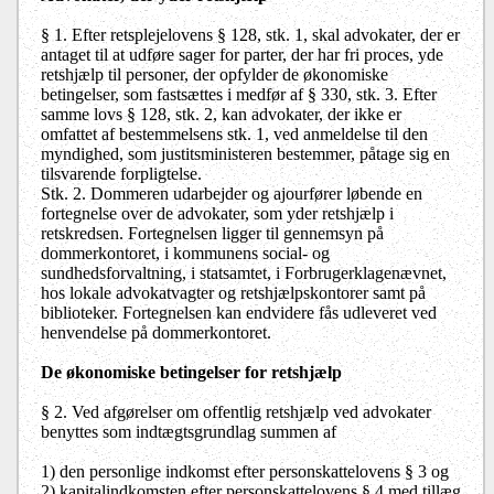
§ 1. Efter retsplejelovens § 128, stk. 1, skal advokater, der er
antaget til at udføre sager for parter, der har fri proces, yde
retshjælp til personer, der opfylder de økonomiske
betingelser, som fastsættes i medfør af § 330, stk. 3. Efter
samme lovs § 128, stk. 2, kan advokater, der ikke er
omfattet af bestemmelsens stk. 1, ved anmeldelse til den
myndighed, som justitsministeren bestemmer, påtage sig en
tilsvarende forpligtelse.
Stk. 2. Dommeren udarbejder og ajourfører løbende en
fortegnelse over de advokater, som yder retshjælp i
retskredsen. Fortegnelsen ligger til gennemsyn på
dommerkontoret, i kommunens social- og
sundhedsforvaltning, i statsamtet, i Forbrugerklagenævnet,
hos lokale advokatvagter og retshjælpskontorer samt på
biblioteker. Fortegnelsen kan endvidere fås udleveret ved
henvendelse på dommerkontoret.
De økonomiske betingelser for retshjælp
§ 2. Ved afgørelser om offentlig retshjælp ved advokater
benyttes som indtægtsgrundlag summen af
1) den personlige indkomst efter personskattelovens § 3 og
2) kapitalindkomsten efter personskattelovens § 4 med tillæg