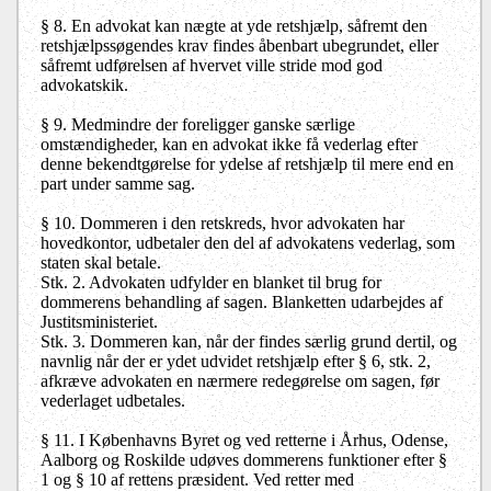
§ 8. En advokat kan nægte at yde retshjælp, såfremt den
retshjælpssøgendes krav findes åbenbart ubegrundet, eller
såfremt udførelsen af hvervet ville stride mod god
advokatskik.
§ 9. Medmindre der foreligger ganske særlige
omstændigheder, kan en advokat ikke få vederlag efter
denne bekendtgørelse for ydelse af retshjælp til mere end en
part under samme sag.
§ 10. Dommeren i den retskreds, hvor advokaten har
hovedkontor, udbetaler den del af advokatens vederlag, som
staten skal betale.
Stk. 2. Advokaten udfylder en blanket til brug for
dommerens behandling af sagen. Blanketten udarbejdes af
Justitsministeriet.
Stk. 3. Dommeren kan, når der findes særlig grund dertil, og
navnlig når der er ydet udvidet retshjælp efter § 6, stk. 2,
afkræve advokaten en nærmere redegørelse om sagen, før
vederlaget udbetales.
§ 11. I Københavns Byret og ved retterne i Århus, Odense,
Aalborg og Roskilde udøves dommerens funktioner efter §
1 og § 10 af rettens præsident. Ved retter med