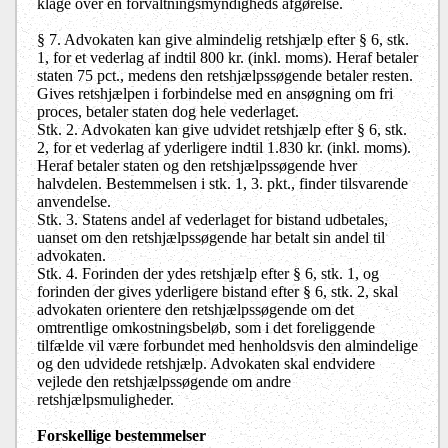
klage over en forvaltningsmyndigheds afgørelse.
§ 7. Advokaten kan give almindelig retshjælp efter § 6, stk.
1, for et vederlag af indtil 800 kr. (inkl. moms). Heraf betaler
staten 75 pct., medens den retshjælpssøgende betaler resten.
Gives retshjælpen i forbindelse med en ansøgning om fri
proces, betaler staten dog hele vederlaget.
Stk. 2. Advokaten kan give udvidet retshjælp efter § 6, stk.
2, for et vederlag af yderligere indtil 1.830 kr. (inkl. moms).
Heraf betaler staten og den retshjælpssøgende hver
halvdelen. Bestemmelsen i stk. 1, 3. pkt., finder tilsvarende
anvendelse.
Stk. 3. Statens andel af vederlaget for bistand udbetales,
uanset om den retshjælpssøgende har betalt sin andel til
advokaten.
Stk. 4. Forinden der ydes retshjælp efter § 6, stk. 1, og
forinden der gives yderligere bistand efter § 6, stk. 2, skal
advokaten orientere den retshjælpssøgende om det
omtrentlige omkostningsbeløb, som i det foreliggende
tilfælde vil være forbundet med henholdsvis den almindelige
og den udvidede retshjælp. Advokaten skal endvidere
vejlede den retshjælpssøgende om andre
retshjælpsmuligheder.
Forskellige bestemmelser