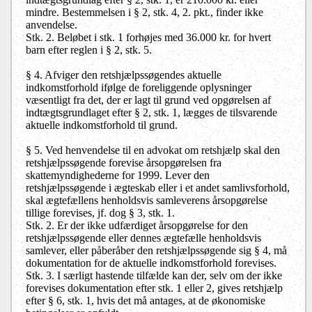
mindre. Bestemmelsen i § 2, stk. 4, 2. pkt., finder ikke
anvendelse.
Stk. 2. Beløbet i stk. 1 forhøjes med 36.000 kr. for hvert
barn efter reglen i § 2, stk. 5.
§ 4. Afviger den retshjælpssøgendes aktuelle
indkomstforhold ifølge de foreliggende oplysninger
væsentligt fra det, der er lagt til grund ved opgørelsen af
indtægtsgrundlaget efter § 2, stk. 1, lægges de tilsvarende
aktuelle indkomstforhold til grund.
§ 5. Ved henvendelse til en advokat om retshjælp skal den
retshjælpssøgende forevise årsopgørelsen fra
skattemyndighederne for 1999. Lever den
retshjælpssøgende i ægteskab eller i et andet samlivsforhold,
skal ægtefællens henholdsvis samleverens årsopgørelse
tillige forevises, jf. dog § 3, stk. 1.
Stk. 2. Er der ikke udfærdiget årsopgørelse for den
retshjælpssøgende eller dennes ægtefælle henholdsvis
samlever, eller påberåber den retshjælpssøgende sig § 4, må
dokumentation for de aktuelle indkomstforhold forevises.
Stk. 3. I særligt hastende tilfælde kan der, selv om der ikke
forevises dokumentation efter stk. 1 eller 2, gives retshjælp
efter § 6, stk. 1, hvis det må antages, at de økonomiske