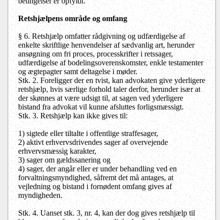
betingelser er opfyldt.
Retshjælpens område og omfang
§ 6. Retshjælp omfatter rådgivning og udfærdigelse af
enkelte skriftlige henvendelser af sædvanlig art, herunder
ansøgning om fri proces, processkrifter i retssager,
udfærdigelse af bodelingsoverenskomster, enkle testamenter
og ægtepagter samt deltagelse i møder.
Stk. 2. Foreligger der en tvist, kan advokaten give yderligere
retshjælp, hvis særlige forhold taler derfor, herunder især at
der skønnes at være udsigt til, at sagen ved yderligere
bistand fra advokat vil kunne afsluttes forligsmæssigt.
Stk. 3. Retshjælp kan ikke gives til:
1) sigtede eller tiltalte i offentlige straffesager,
2) aktivt erhvervsdrivendes sager af overvejende
erhvervsmæssig karakter,
3) sager om gældssanering og
4) sager, der angår eller er under behandling ved en
forvaltningsmyndighed, såfremt det må antages, at
vejledning og bistand i fornødent omfang gives af
myndigheden.
Stk. 4. Uanset stk. 3, nr. 4, kan der dog gives retshjælp til