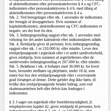
af aktieindkomsten efter personskattelovens § 4 a og CFC-
indkomsten efter personskattelovens § 4 b. med tillæg af
aktieindkomsten efter personskattelovens § 4 a.
Stk. 2. Ved beregninger efter stk. 1 anvendes de indkomster,
der fremgår af årsopgørelsen. Hvis summen af
kapitalindkomsten, aktieindkomsten og CFC-indkomsten er
negativ, ses der bort fra den.
Stk. 3. Indtægtsgrundlag opgjort efter stk. 1 anvendes med
virkning for det andet kalenderår efter indkomstårets udløb.
Stk. 4. Retshjælp gives til personer, hvis indtægtsgrundlag
opgjort efter stk. 1 er 210.000 kr. eller mindre. Lever den
retshjælpssøgende i ægteskab eller i et andet samlivsforhold,
gives retshjælp, hvis summen af ægtefællernes eller de
samlevendes indtægtsgrundlag er 267.000 kr. eller mindre.
Stk. 5. Beløbene i stk. 4 forhøjes med 36.000 kr. for hvert
barn, herunder stedbørn og plejebørn, under 18 år, som
enten bor hos den retshjælpssøgende eller i overvejende
grad forsørges af denne. Dette gælder dog ikke børn, til
hvilke den retshjælpssøgende betaler bidrag, som ved
skatteansættelsen helt eller delvis kan fradrages i
indkomsten.
§ 3. I sager om ægteskab eller forældremyndighed, jf.
retsplejelovens kapitel 42, gives retshjælp til personer, hvis
indtægtsgrundlag efter § 2, stk. 1, er 210.000 kr. eller