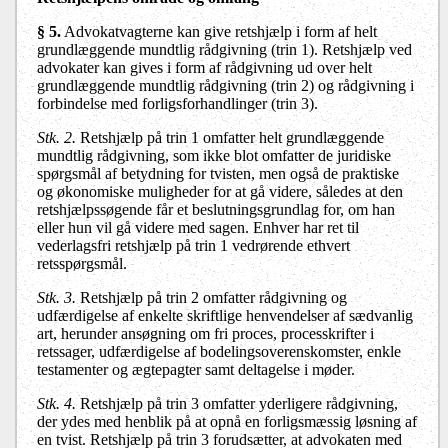
§ 5
.
Advokatvagterne kan give retshjælp i form af helt
grundlæggende mundtlig rådgivning (trin 1). Retshjælp ved
advokater kan gives i form af rådgivning ud over helt
grundlæggende mundtlig rådgivning (trin 2) og rådgivning i
forbindelse med forligsforhandlinger (trin 3).
Stk. 2.
Retshjælp på trin 1 omfatter helt grundlæggende
mundtlig rådgivning, som ikke blot omfatter de juridiske
spørgsmål af betydning for tvisten, men også de praktiske
og økonomiske muligheder for at gå videre, således at den
retshjælpssøgende får et beslutningsgrundlag for, om han
eller hun vil gå videre med sagen. Enhver har ret til
vederlagsfri retshjælp på trin 1 vedrørende ethvert
retsspørgsmål.
Stk. 3.
Retshjælp på trin 2 omfatter rådgivning og
udfærdigelse af enkelte skriftlige henvendelser af sædvanlig
art, herunder ansøgning om fri proces, processkrifter i
retssager, udfærdigelse af bodelingsoverenskomster, enkle
testamenter og ægtepagter samt deltagelse i møder.
Stk. 4.
Retshjælp på trin 3 omfatter yderligere rådgivning,
der ydes med henblik på at opnå en forligsmæssig løsning af
en tvist. Retshjælp på trin 3 forudsætter, at advokaten med