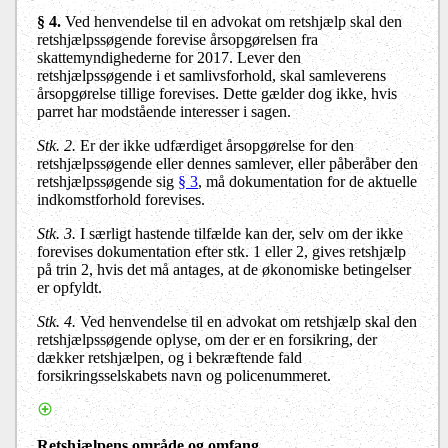
§ 4.
Ved henvendelse til en advokat om retshjælp skal den
retshjælpssøgende forevise årsopgørelsen fra
skattemyndighederne for 2017. Lever den
retshjælpssøgende i et samlivsforhold, skal samleverens
årsopgørelse tillige forevises. Dette gælder dog ikke, hvis
parret har modstående interesser i sagen.
Stk. 2.
Er der ikke udfærdiget årsopgørelse for den
retshjælpssøgende eller dennes samlever, eller påberåber den
retshjælpssøgende sig
§ 3
, må dokumentation for de aktuelle
indkomstforhold forevises.
Stk. 3.
I særligt hastende tilfælde kan der, selv om der ikke
forevises dokumentation efter stk. 1 eller 2, gives retshjælp
på trin 2, hvis det må antages, at de økonomiske betingelser
er opfyldt.
Stk. 4.
Ved henvendelse til en advokat om retshjælp skal den
retshjælpssøgende oplyse, om der er en forsikring, der
dækker retshjælpen, og i bekræftende fald
forsikringsselskabets navn og policenummeret.
Retshjælpens område og omfang