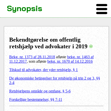
Synopsis
Bekendtgørelse om offentlig
retshjælp ved advokater i 2019
Bekg. nr. 1373 af 28.11.2018
afløste
bekg. nr. 1463 af
11.12.2017
, som afløste
bekg. nr. 1670 af 14.12.2016
Tilskud til advokater, der yder retshjælp, § 1
De økonomiske betingelser for retshjælp på trin 2 og 3, §§
2-4
Retshjælpens område og omfang, § 5-6
Forskellige bestemmelser, §§ 7-11