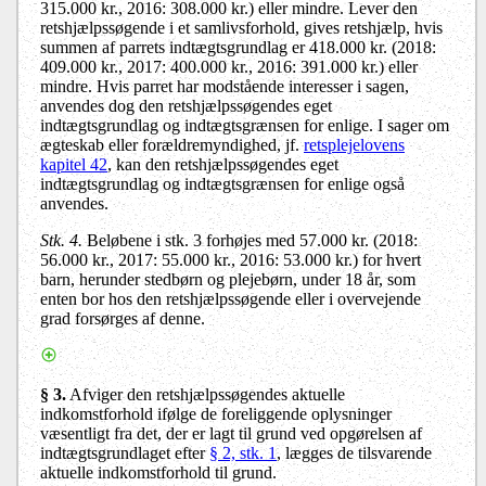
315.000 kr., 2016: 308.000 kr.) eller mindre. Lever den
retshjælpssøgende i et samlivsforhold, gives retshjælp, hvis
summen af parrets indtægtsgrundlag er 418.000 kr. (2018:
409.000 kr., 2017: 400.000 kr., 2016: 391.000 kr.) eller
mindre. Hvis parret har modstående interesser i sagen,
anvendes dog den retshjælpssøgendes eget
indtægtsgrundlag og indtægtsgrænsen for enlige. I sager om
ægteskab eller forældremyndighed, jf.
retsplejelovens
kapitel 42
, kan den retshjælpssøgendes eget
indtægtsgrundlag og indtægtsgrænsen for enlige også
anvendes.
Stk. 4.
Beløbene i stk. 3 forhøjes med 57.000 kr. (2018:
56.000 kr., 2017: 55.000 kr., 2016: 53.000 kr.) for hvert
barn, herunder stedbørn og plejebørn, under 18 år, som
enten bor hos den retshjælpssøgende eller i overvejende
grad forsørges af denne.
§ 3.
Afviger den retshjælpssøgendes aktuelle
indkomstforhold ifølge de foreliggende oplysninger
væsentligt fra det, der er lagt til grund ved opgørelsen af
indtægtsgrundlaget efter
§ 2, stk. 1
, lægges de tilsvarende
aktuelle indkomstforhold til grund.