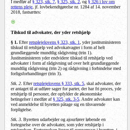
I medfør af
§ 323, stk. 7
,
§ 325, stk. 2
, og
§ 326 i lov om
rettens pleje
, jf. lovbekendtgørelse nr. 1284 af 14. november
2018, fastsættes:
Tilskud til advokater, der yder retshjælp
§ 1.
Efter
retsplejelovens § 323, stk. 1
, yder justitsministeren
tilskud til retshjælp ved advokatvagter i form af helt
grundlæggende mundtlig rådgivning (trin 1).
Justitsministeren yder endvidere tilskud til retshjælp ved
advokater i form af rådgivning ud over helt grundlæggende
mundtlig rådgivning (trin 2) og rådgivning i forbindelse med
forligsforhandlinger (trin 3).
Stk. 2.
Efter
retsplejelovens § 333, stk. 5
, skal advokater, der
er antaget til at udføre sager for parter, der har fri proces, yde
retshjælp til personer, der opfylder de økonomiske
betingelser i medfør af
§ 325, stk. 3-5
. Andre advokater kan
ved anmeldelse til byretten påtage sig en tilsvarende
forpligtelse.
Stk. 3.
Byretten udarbejder og ajourfører løbende en
fortegnelse over de advokater, som yder retshjælp i
retskredsen. Fortegnelsen ligger til gennemsyn i byretten, i