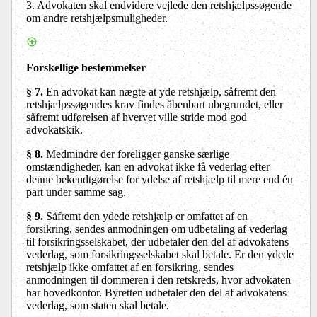
3. Advokaten skal endvidere vejlede den retshjælpssøgende
om andre retshjælpsmuligheder.
Forskellige bestemmelser
§ 7.
En advokat kan nægte at yde retshjælp, såfremt den
retshjælpssøgendes krav findes åbenbart ubegrundet, eller
såfremt udførelsen af hvervet ville stride mod god
advokatskik.
§ 8.
Medmindre der foreligger ganske særlige
omstændigheder, kan en advokat ikke få vederlag efter
denne bekendtgørelse for ydelse af retshjælp til mere end én
part under samme sag.
§ 9.
Såfremt den ydede retshjælp er omfattet af en
forsikring, sendes anmodningen om udbetaling af vederlag
til forsikringsselskabet, der udbetaler den del af advokatens
vederlag, som forsikringsselskabet skal betale. Er den ydede
retshjælp ikke omfattet af en forsikring, sendes
anmodningen til dommeren i den retskreds, hvor advokaten
har hovedkontor. Byretten udbetaler den del af advokatens
vederlag, som staten skal betale.