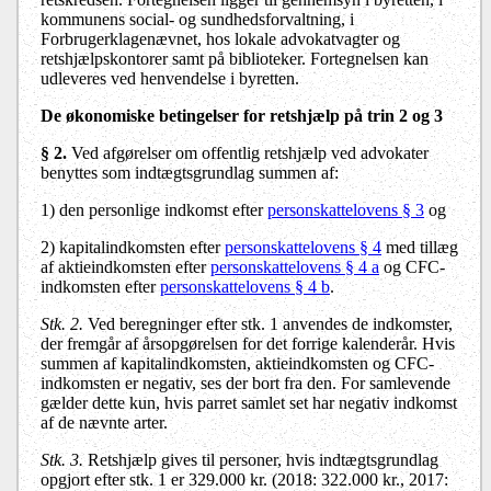
kommunens social- og sundhedsforvaltning, i
Forbrugerklagenævnet, hos lokale advokatvagter og
retshjælpskontorer samt på biblioteker. Fortegnelsen kan
udleveres ved henvendelse i byretten.
De økonomiske betingelser for retshjælp på trin 2 og 3
§ 2.
Ved afgørelser om offentlig retshjælp ved advokater
benyttes som indtægtsgrundlag summen af:
1)
den personlige indkomst efter
personskattelovens § 3
og
2)
kapitalindkomsten efter
personskattelovens § 4
med tillæg
af aktieindkomsten efter
personskattelovens § 4 a
og CFC-
indkomsten efter
personskattelovens § 4 b
.
Stk. 2.
Ved beregninger efter stk. 1 anvendes de indkomster,
der fremgår af årsopgørelsen for det forrige kalenderår. Hvis
summen af kapitalindkomsten, aktieindkomsten og CFC-
indkomsten er negativ, ses der bort fra den. For samlevende
gælder dette kun, hvis parret samlet set har negativ indkomst
af de nævnte arter.
Stk. 3.
Retshjælp gives til personer, hvis indtægtsgrundlag
opgjort efter stk. 1 er 329.000 kr. (2018: 322.000 kr., 2017: