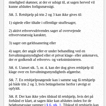
rimelighed skønner, at der er udsigt til, at sagen herved vil
kunne afsluttes forligsmæssigt.
Stk. 5.
Retshjælp på trin 2 og 3 kan ikke gives til:
1)
sigtede eller tiltalte i offentlige straffesager,
2)
aktivt erhvervsdrivendes sager af overvejende
erhvervsmæssig karakter,
3)
sager om gældssanering eller
4)
sager, der angår eller er under behandling ved en
forvaltningsmyndighed eller et privat klage- eller ankenævn,
der er godkendt af erhvervs- og vækstministeren.
Stk. 6.
Uanset stk. 5, nr. 4, kan der dog gives retshjælp til
klage over en forvaltningsmyndigheds afgørelse.
Stk. 7.
En retshjælpssøgende kan i samme sag få retshjælp
på både trin 2 og 3, hvis betingelserne herfor i øvrigt er
opfyldt.
Stk. 8.
Der kan ikke ydes tilskud til retshjælp, hvis det på
forhånd er klart, at sagen ikke kan afsluttes inden for de
beløbsmæssige rammer i
§ 6, stk. 1
. Tilskud til retshjælp kan