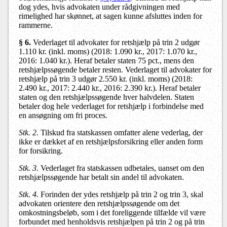
dog ydes, hvis advokaten under rådgivningen med
rimelighed har skønnet, at sagen kunne afsluttes inden for
rammerne.
§ 6.
Vederlaget til advokater for retshjælp på trin 2 udgør
1.110 kr. (inkl. moms) (2018: 1.090 kr., 2017: 1.070 kr.,
2016: 1.040 kr.). Heraf betaler staten 75 pct., mens den
retshjælpssøgende betaler resten. Vederlaget til advokater for
retshjælp på trin 3 udgør 2.550 kr. (inkl. moms) (2018:
2.490 kr., 2017: 2.440 kr., 2016: 2.390 kr.). Heraf betaler
staten og den retshjælpssøgende hver halvdelen. Staten
betaler dog hele vederlaget for retshjælp i forbindelse med
en ansøgning om fri proces.
Stk. 2.
Tilskud fra statskassen omfatter alene vederlag, der
ikke er dækket af en retshjælpsforsikring eller anden form
for forsikring.
Stk. 3.
Vederlaget fra statskassen udbetales, uanset om den
retshjælpssøgende har betalt sin andel til advokaten.
Stk. 4.
Forinden der ydes retshjælp på trin 2 og trin 3, skal
advokaten orientere den retshjælpssøgende om det
omkostningsbeløb, som i det foreliggende tilfælde vil være
forbundet med henholdsvis retshjælpen på trin 2 og på trin