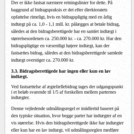
Der er ikke fastsat nærmere retningslinier for dette. På
baggrund af bidragspraksis er det efter direktoratets
opfattelse rimeligt, hvis en bidragspligtig med en årlig
indtægt på ca. 1,0 - 1,1 mill. kr. pålægges at betale bidrag,
således at den bidragsberettigede har en samlet indtægt i
størrelsesorde­nen ca. 250.000 kr. - ca. 270.000 kr. Har den
bidragspligtige en væsentligt højere indtægt, kan der
fastsættes bidrag, således at den bidragsberettigede samlede
indtægt overstiger ca. 270.000 kr.
3.3. Bidragsberettigede har ingen eller kun en lav
indtægt.
Ved fastsættelse af ægtefællebidrag tages der udgangspunkt
i et beløb svarende til 1/5 af forskellen mellem parternes
indtægter.
Denne vejledende udmålingsregel er imidlertid baseret på
den typiske situation, hvor begge parter har indtægter af en
vis størrelse. Hvis den bidragsberettigede ikke har indtægter
eller kun har en lav indtægt, vil udmålingsreglen medføre