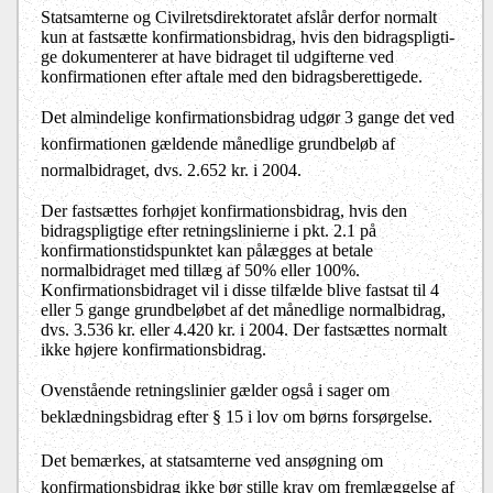
Statsamterne og Civilretsdirektoratet afslår derfor normalt
kun at fastsætte konfirmationsbidrag, hvis den bi­drags­plig­ti­
ge dokumenterer at have bidraget til udgifterne ved
konfirmationen efter aftale med den bidragsberettigede.
Det almindelige konfirmationsbidrag udgør 3 gange det ved
konfirmationen gældende månedlige grundbeløb af
normalbidraget, dvs. 2.652 kr. i 2004.
Der fastsættes forhøjet konfirmationsbidrag, hvis den
bidragspligtige efter retningslinierne i pkt. 2.1 på
konfirmationstidspunktet kan pålægges at betale
normalbidraget med tillæg af 50% eller 100%.
Konfirmationsbidraget vil i disse tilfælde blive fastsat til 4
eller 5 gange grundbeløbet af det månedlige normalbidrag,
dvs. 3.536 kr. eller 4.420 kr. i 2004. Der fastsættes normalt
ikke højere konfirmationsbidrag.
Ovenstående retningslinier gælder også i sager om
beklædningsbidrag efter § 15 i lov om børns forsørgelse.
Det bemærkes, at statsamterne ved ansøgning om
konfirmationsbidrag ikke bør stille krav om fremlæggelse af