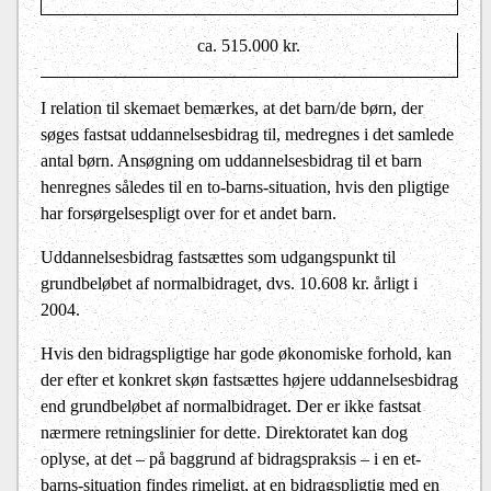
ca. 515.000 kr.
I relation til skemaet bemærkes, at det barn/de børn, der
søges fastsat uddannelsesbidrag til, medregnes i det samlede
antal børn. Ansøgning om uddannelsesbidrag til et barn
henregnes således til en to-barns-situation, hvis den pligtige
har forsørgelsespligt over for et andet barn.
Uddannelsesbidrag fastsættes som udgangspunkt til
grundbeløbet af normalbidraget, dvs. 10.608 kr. årligt i
2004.
Hvis den bidragspligtige har gode økonomiske forhold, kan
der efter et konkret skøn fastsættes højere uddannelsesbidrag
end grundbeløbet af normalbidraget. Der er ikke fastsat
nærmere retningslinier for dette. Direktoratet kan dog
oplyse, at det – på baggrund af bidragspraksis – i en et-
barns-situation findes rimeligt, at en bidragspligtig med en