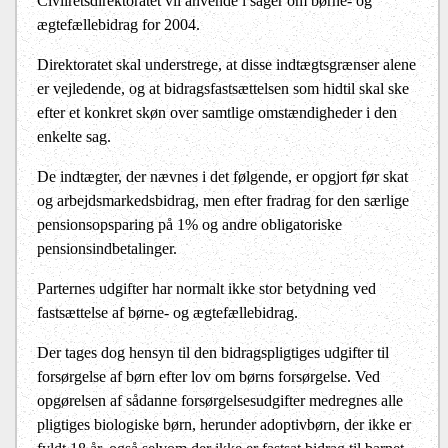
Civilretsdirektoratet vil anvende i sager om børne- og
ægtefællebidrag for 2004.
Direktoratet skal understrege, at disse indtægtsgrænser alene
er vejledende, og at bidragsfastsættelsen som hidtil skal ske
efter et konkret skøn over samtlige omstændigheder i den
enkelte sag.
De indtægter, der nævnes i det følgende, er opgjort før skat
og arbejdsmarkedsbidrag, men efter fradrag for den særlige
pensionsopsparing på 1% og andre obligatoriske
pensionsindbetalinger.
Parternes udgifter har normalt ikke stor betydning ved
fastsættelse af børne- og ægtefællebidrag.
Der tages dog hensyn til den bidragspligtiges udgifter til
forsørgelse af børn efter lov om børns forsørgelse. Ved
opgørelsen af sådanne forsørgelsesudgifter medregnes alle
pligtiges biologiske børn, herunder adoptivbørn, der ikke er