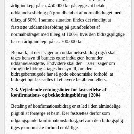
årlig indtægt på ca. 450.000 kr. pålægges at betale
uddannelsesbidrag på grundbeløbet af normalbidraget med
tillæg af 50%. I samme situation findes det rimeligt at
fastsætte uddannelsesbidrag på grundbeløbet af
normalbidraget med tillæg af 100%, hvis den bidragspligtige
har en årlig indtægt på ca. 700.000 kr.
Bemærk, at der i sager om uddannelsesbidrag også skal
tages hensyn til barnets egne indtægter, herunder
uddannelsesstøtte. Endvidere skal der – især i sager om
forhøjede bidrag – tages hensyn til, om den
bidragsberettigede har så gode økonomiske forhold, at
bidraget bør fastsættes til et lavere beløb end ellers.
2.3. Vejledende retningslinier for fastsættelse af
konfirmations- og beklædningsbidrag i 2004
Betaling af konfirmationsbidrag er et led i den almin­delige
pligt til at forsørge et barn. Der fastsættes derfor som
udgangspunkt konfirmationsbidrag, selvom den bidragsplig­
tiges økonomiske forhold er dårlige.