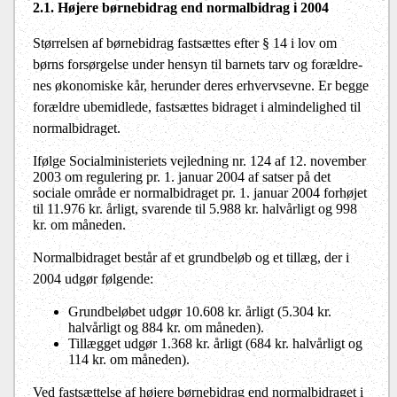
2.1. Højere børnebidrag end normalbidrag i 2004
Størrelsen af børnebidrag fastsættes efter § 14 i lov om
børns forsørgelse under hensyn til barnets tarv og for­ældre­
nes økonomi­ske kår, herunder deres erhvervsevne. Er begge
forældre ubemidlede, fastsættes bidraget i almindelighed til
normalbidraget.
Ifølge Socialministeriets vejledning nr. 124 af 12. november
2003 om regulering pr. 1. januar 2004 af satser på det
sociale område er normalbidraget pr. 1. januar 2004 forhøjet
til 11.976 kr. årligt, svarende til 5.988 kr. halvårligt og 998
kr. om måneden.
Normalbidraget består af et grundbeløb og et tillæg, der i
2004 udgør følgende:
Grundbeløbet udgør 10.608 kr. årligt (5.304 kr.
halvårligt og 884 kr. om måneden).
Tillægget udgør 1.368 kr. årligt (684 kr. halvårligt og
114 kr. om måneden).
Ved fastsættelse af højere børnebidrag end normalbidraget i