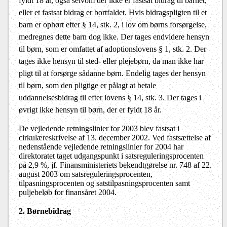
fyldt 18 år, også selvom der ikke er fastsat bidrag til barnet,
eller et fastsat bidrag er bortfaldet. Hvis bidragspligten til et
barn er ophørt efter § 14, stk. 2, i lov om børns forsørgelse,
medregnes dette barn dog ikke. Der tages endvidere hensyn
til børn, som er omfattet af adoptionslovens § 1, stk. 2. Der
tages ikke hensyn til sted- eller plejebørn, da man ikke har
pligt til at forsørge sådanne børn. Endelig tages der hensyn
til børn, som den pligtige er pålagt at betale
uddannelsesbidrag til efter lovens § 14, stk. 3. Der tages i
øvrigt ikke hensyn til børn, der er fyldt 18 år.
De vejledende retningslinier for 2003 blev fastsat i
cirkulæreskrivelse af 13. december 2002. Ved fastsættelse af
nedenstående vejledende retningslinier for 2004 har
direktoratet taget udgangspunkt i satsreguleringsprocenten
på 2,9 %, jf. Finansministeriets bekendtgørelse nr. 748 af 22.
august 2003 om satsreguleringsprocenten,
tilpasningsprocenten og satstilpasningsprocenten samt
puljebeløb for finansåret 2004.
2. Børnebidrag