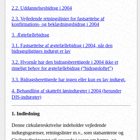
2.2. Uddannelsesbidrag i 2004
2.3. Vejledende retningslinier for fastsættelse af
konfirmations- og beklædningsbidrag i 2004
3. Ægtefællebidrag
3.1. Fastsættelse af ægtefællebidrag i 2004, når den
bidragspligtiges indtægt er lav
3.2. Hvornår har den bidragsberettigede i 2004 ikke et
rimeligt behov for ægtefællebidrag (“bidragsloftet”)
3.3. Bidragsberettigede har ingen eller kun en lav indtægt.
4. Behandling af skattefri lønindtægter i 2004 (herunder
DIS-indtægter)
1. Indledning
Denne cirkulæreskrivelse indeholder vejledende
indtægtsgrænser, retningslinier m.v., som statsamterne og