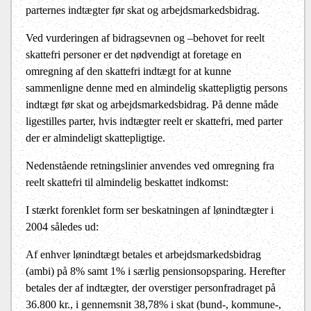
parternes indtægter før skat og arbejdsmarkedsbidrag.
Ved vurderingen af bidragsevnen og –behovet for reelt
skattefri personer er det nødvendigt at foretage en
omregning af den skattefri indtægt for at kunne
sammenligne denne med en almindelig skattepligtig persons
indtægt før skat og arbejdsmarkedsbidrag. På denne måde
ligestilles parter, hvis indtægter reelt er skattefri, med parter
der er almindeligt skattepligtige.
Nedenstående retningslinier anvendes ved omregning fra
reelt skattefri til almindelig beskattet indkomst:
I stærkt forenklet form ser beskatningen af lønindtægter i
2004 således ud:
Af enhver lønindtægt betales et arbejdsmarkedsbidrag
(ambi) på 8% samt 1% i særlig pensionsopsparing. Herefter
betales der af indtægter, der overstiger personfradraget på
36.800 kr., i gennemsnit 38,78% i skat (bund-, kommune-,