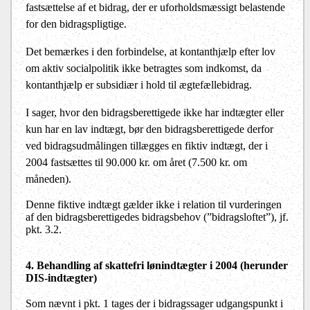
fastsættelse af et bidrag, der er uforholdsmæssigt belastende
for den bidragspligtige.
Det bemærkes i den forbindelse, at kontanthjælp efter lov
om aktiv socialpolitik ikke betragtes som indkomst, da
kontanthjælp er subsidiær i hold til ægtefællebidrag.
I sager, hvor den bidragsberettigede ikke har indtægter eller
kun har en lav indtægt, bør den bidragsberettigede derfor
ved bidragsudmålingen tillægges en fiktiv indtægt, der i
2004 fastsættes til 90.000 kr. om året (7.500 kr. om
måneden).
Denne fiktive indtægt gælder ikke i relation til vurderingen
af den bidragsberettigedes bidragsbehov (”bidragsloftet”), jf.
pkt. 3.2.
4. Behandling af skattefri lønindtægter i 200
4
(herunder
DIS-indtægter)
Som nævnt i pkt. 1 tages der i bidragssager udgangspunkt i