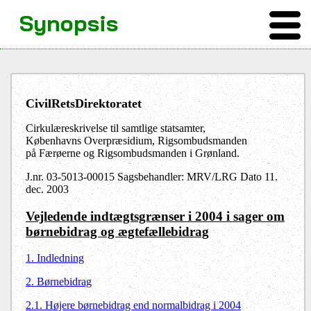
Synopsis
CivilRetsDirektoratet
Cirkulæreskrivelse til samtlige statsamter,
Københavns Overpræsidium, Rigsombudsmanden
på Færøerne og Rigsombudsmanden i Grønland.
J.nr. 03-5013-00015 Sagsbehandler: MRV/LRG Dato 11.
dec. 2003
Vejledende indtægtsgrænser i 2004 i sager om
børnebidrag og ægtefællebidrag
1. Indledning
2. Børnebidrag
2.1. Højere børnebidrag end normalbidrag i 2004