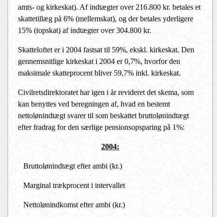
amts- og kirkeskat). Af indtægter over 216.800 kr. betales et
skattetillæg på 6% (mellemskat), og der betales yderligere
15% (topskat) af indtægter over 304.800 kr.
Skatteloftet er i 2004 fastsat til 59%, ekskl. kirkeskat. Den
gennemsnitlige kirkeskat i 2004 er 0,7%, hvorfor den
maksimale skatteprocent bliver 59,7% inkl. kirkeskat.
Civilretsdirektoratet har igen i år revideret det skema, som
kan benyttes ved beregningen af, hvad en bestemt
nettolønindtægt svarer til som beskattet bruttolønindtægt
efter fradrag for den særlige pensionsopsparing på 1%:
2004:
Bruttolønindtægt efter ambi (kr.)
Marginal trækprocent i intervallet
Nettolønindkomst efter ambi (kr.)