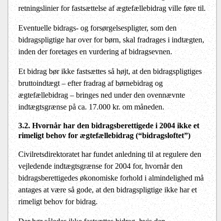
retningslinier for fastsættelse af ægtefællebidrag ville føre til.
Eventuelle bidrags- og forsørgelsespligter, som den
bidragspligtige har over for børn, skal fradrages i indtægten,
inden der foretages en vurdering af bidragsevnen.
Et bidrag bør ikke fastsættes så højt, at den bidragspligtiges
bruttoindtægt – efter fradrag af børnebidrag og
ægtefællebidrag – bringes ned under den ovennævnte
indtægtsgrænse på ca. 17.000 kr. om måneden.
3.2. Hvornår har den bidragsberettigede i 200
4
ikke et
rimeligt behov for ægtefællebidrag (“bidragsloftet”)
Civilretsdirektoratet har fundet anledning til at regulere den
vejledende indtægtsgrænse for 2004 for, hvornår den
bidragsberettigedes økonomiske forhold i almindelighed må
antages at være så gode, at den bidragspligtige ikke har et
rimeligt behov for bidrag.