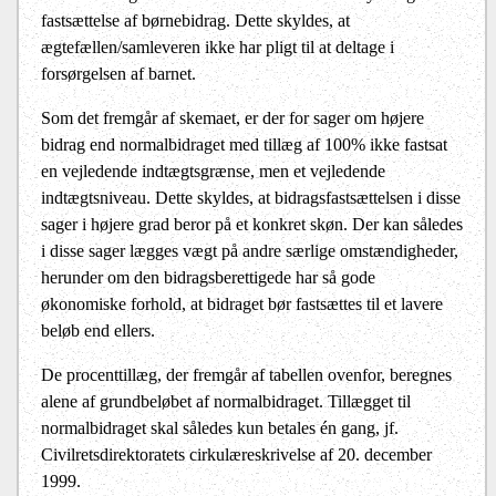
fastsættelse af børnebidrag. Dette skyldes, at
ægtefællen/samleveren ikke har pligt til at deltage i
forsørgelsen af barnet.
Som det fremgår af skemaet, er der for sager om højere
bidrag end normalbidraget med tillæg af 100% ikke fastsat
en vejledende indtægtsgrænse, men et vejledende
indtægtsniveau. Dette skyldes, at bidragsfastsættelsen i disse
sager i højere grad beror på et konkret skøn. Der kan således
i disse sager lægges vægt på andre særlige omstændigheder,
herunder om den bidragsberettigede har så gode
økonomiske forhold, at bidraget bør fastsættes til et lavere
beløb end ellers.
De procenttillæg, der fremgår af tabellen ovenfor, beregnes
alene af grundbeløbet af normalbidraget. Tillægget til
normalbidraget skal således kun betales én gang, jf.
Civilretsdirektoratets cirkulæreskrivelse af 20. december
1999.