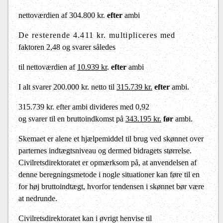
nettoværdien af
304.800 kr.
efter
ambi
De resterende 4.411 kr. multipliceres med
faktoren 2,48 og svarer således
til nettoværdien af
10.939 kr
.
efter
ambi
I alt svarer 200.000 kr. netto til
315.739 kr.
efter
ambi.
315.739 kr. efter ambi divideres med 0,92
og svarer til en bruttoindkomst på
343.195 kr.
før
ambi.
Skemaet er alene et hjælpemiddel til brug ved skønnet over
parternes indtægtsniveau og dermed bidragets størrelse.
Civilretsdirektoratet er opmærksom på, at anvendelsen af
denne beregningsmetode i nogle situationer kan føre til en
for høj bruttoindtægt, hvorfor tendensen i skønnet bør være
at nedrunde.
Civilretsdirektoratet kan i øvrigt henvise til