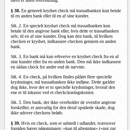
navn er uden retsvirkning.
§ 38.
En generelt krydset check må trassatbanken kun betale
til en anden bank eller til en af sine kunder.
Stk. 2.
En specielt krydset check må trassatbanken kun
betale til den angivne bank eller, hvis dette er trassatbanken
selv, til en af sine kunder. Dog kan den bank, til hvilken
checken er krydset, indkassere checken gennem en anden
bank.
Stk. 3.
En bank må kun erhverve en krydset check fra en af
sine kunder eller fra en anden bank. Den må ikke indkassere
en sådan check for andre end de nævnte.
Stk. 4.
En check, på hvilken findes påført flere specielle
krydsninger, må trassatbanken ikke indløse. Dette gælder
dog ikke, hvor der er to specielle krydsninger, hvoraf den
ene er til inkasso ved et checkclearingskontor.
Stk. 5.
Den bank, der ikke overholder de ovenfor angivne
forskrifter, er ansvarlig for den deraf opståede skade, dog
ikke udover checkens beløb.
§ 39.
Hvis en check, som er udstedt i udlandet, tværsover
forsiden bærer påtegningen: »kun til afregning« (»nur zur