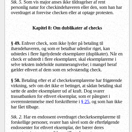
Stk. 5.
Som vis major anses ikke tildragelser af rent
personlig natur for checkindehaveren eller den, som han har
overdraget at forevise checken eller at optage protesten.
Kapitel 8: Om dublikater af checks
§ 49.
Enhver check, som ikke lyder på betaling til
ihændehaveren, og som er betalbar udenfor riget, kan
udstedes i flere ligelydende eksemplarer (duplikater). Når en
check er udstedt i flere eksemplarer, skal eksemplarerne i
selve teksten indeholde nummerangivelse; i mangel heraf
gælder ethvert af dem som en selvstændig check.
§ 50.
Betaling efter et af checkeksemplarerne har frigørende
virkning, selv om det ikke er betinget, at sådan betaling skal
sætte de andre eksemplarer ud af kraft. Dog svarer
trassatbanken for ethvert eksemplar, som er påtegnet i
overensstemmelse med forskrifterne i
§ 25
, og som han ikke
har fået tilbage.
Stk. 2.
Har en endossent overdraget checkeksemplarerne til
forskellige personer, svarer han såvel som de efterfølgende
endossenter for ethvert eksemplar, der bærer deres