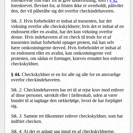
foreskrevne frist eller for at give underretning, som i
§ 42
foreskrevet. Beviset for, at fristen ikke er overholdt, påhviler
den, der vil påberåbe sig det overfor checkindehaveren.
Stk. 3.
Hvis forbeholdet er indsat af trassenten, har det
virkning overfor alle checkskyldnere; hvis det er indsat af en
endossent eller en avalist, har det kun virkning overfor
denne. Hvis indehaveren af en check til trods for et af
trassenten indsat forbehold optager protest, må han selv
bære omkostningerne derved. Hvis forbeholdet er indsat af
en endossent eller en avalist, kan omkostningerne ved
protesten, om sådan er foretaget, kræves erstattet hos enhver
checkskyldner.
§ 44.
Checkskyldner er en for alle og alle for en ansvarlige
overfor checkindehaveren.
Stk. 2.
Checkindehaveren har ret til at rejse krav mod enhver
af disse personer, særskilt eller i fællesskab, uden at være
bundet til at iagttage den rækkefølge, hvori de har forpligtet
sig.
Stk. 3.
Samme ret tilkommer enhver checkskyldner, som har
indfriet checken.
Stk. 4.
At der er anlagt sag imod en af checkskyldnerne,