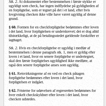
Stk. 2.
At dokumentet efter bestemmelsen i første stykke er
ugyldigt som check, har ingen indflydelse på gyldigheden af
en forpligtelse, som er tegnet på det i et land, efter hvis
lovgivning checken ikke ville have været ugyldig af denne
grund.
§ 60.
Formen for en checkforpligtelse bedømmes efter loven
i det land, hvor forpligtelsen er underskrevet; det er dog altid
tilstrækkeligt, at de på betalingsstedet gældende forskrifter er
iagttaget.
Stk. 2.
Hvis en checkforpligtelse er ugyldig i medfør af
bestemmelsen i denne paragrafs stk. 1, men er gyldig efter
loven i et land, hvor en senere forpligtelse er undertegnet,
skal den første forpligtelses ugyldighed ikke medføre, at
også den senere forpligtelse anses som ugyldig.
§ 61.
Retsvirkningerne af en ved en check påtagen
forpligtelse bedømmes efter loven i det land, hvor
forpligtelsen er indgået.
§ 62.
Fristerne for udøvelsen af regresretten bedømmes for
hver enkelt checkskyldner efter loven i det land, hvor
checken udstedes.