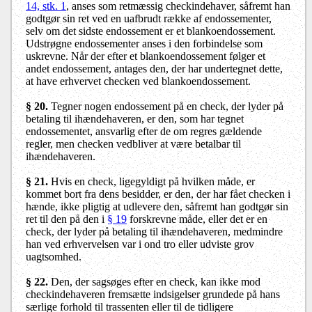
14, stk. 1
, anses som retmæssig checkindehaver, såfremt han
godtgør sin ret ved en uafbrudt række af endossementer,
selv om det sidste endossement er et blankoendossement.
Udstrøgne endossementer anses i den forbindelse som
uskrevne. Når der efter et blankoendossement følger et
andet endossement, antages den, der har undertegnet dette,
at have erhvervet checken ved blankoendossement.
§ 20.
Tegner nogen endossement på en check, der lyder på
betaling til ihændehaveren, er den, som har tegnet
endossementet, ansvarlig efter de om regres gældende
regler, men checken vedbliver at være betalbar til
ihændehaveren.
§ 21.
Hvis en check, ligegyldigt på hvilken måde, er
kommet bort fra dens besidder, er den, der har fået checken i
hænde, ikke pligtig at udlevere den, såfremt han godtgør sin
ret til den på den i
§ 19
forskrevne måde, eller det er en
check, der lyder på betaling til ihændehaveren, medmindre
han ved erhvervelsen var i ond tro eller udviste grov
uagtsomhed.
§ 22.
Den, der sagsøges efter en check, kan ikke mod
checkindehaveren fremsætte indsigelser grundede på hans
særlige forhold til trassenten eller til de tidligere