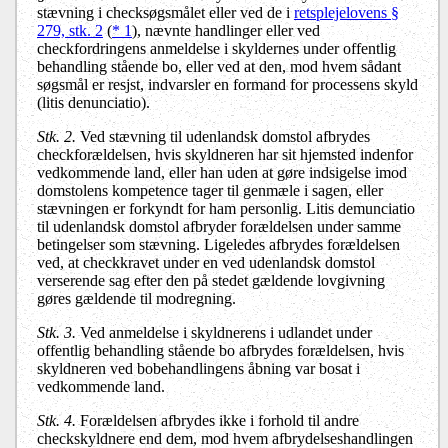
stævning i checksøgsmålet eller ved de i
retsplejelovens §
279, stk. 2
(
* 1
), nævnte handlinger eller ved
checkfordringens anmeldelse i skyldernes under offentlig
behandling stående bo, eller ved at den, mod hvem sådant
søgsmål er resjst, indvarsler en formand for processens skyld
(litis denunciatio).
Stk. 2.
Ved stævning til udenlandsk domstol afbrydes
checkforældelsen, hvis skyldneren har sit hjemsted indenfor
vedkommende land, eller han uden at gøre indsigelse imod
domstolens kompetence tager til genmæle i sagen, eller
stævningen er forkyndt for ham personlig. Litis demunciatio
til udenlandsk domstol afbryder forældelsen under samme
betingelser som stævning. Ligeledes afbrydes forældelsen
ved, at checkkravet under en ved udenlandsk domstol
verserende sag efter den på stedet gældende lovgivning
gøres gældende til modregning.
Stk. 3.
Ved anmeldelse i skyldnerens i udlandet under
offentlig behandling stående bo afbrydes forældelsen, hvis
skyldneren ved bobehandlingens åbning var bosat i
vedkommende land.
Stk. 4.
Forældelsen afbrydes ikke i forhold til andre
checkskyldnere end dem, mod hvem afbrydelseshandlingen