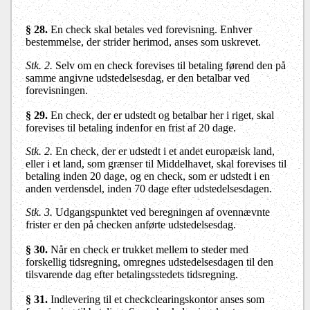
§ 28.
En check skal betales ved forevisning. Enhver
bestemmelse, der strider herimod, anses som uskrevet.
Stk. 2.
Selv om en check forevises til betaling førend den på
samme angivne udstedelsesdag, er den betalbar ved
forevisningen.
§ 29.
En check, der er udstedt og betalbar her i riget, skal
forevises til betaling indenfor en frist af 20 dage.
Stk. 2.
En check, der er udstedt i et andet europæisk land,
eller i et land, som grænser til Middelhavet, skal forevises til
betaling inden 20 dage, og en check, som er udstedt i en
anden verdensdel, inden 70 dage efter udstedelsesdagen.
Stk. 3.
Udgangspunktet ved beregningen af ovennævnte
frister er den på checken anførte udstedelsesdag.
§ 30.
Når en check er trukket mellem to steder med
forskellig tidsregning, omregnes udstedelsesdagen til den
tilsvarende dag efter betalingsstedets tidsregning.
§ 31.
Indlevering til et checkclearingskontor anses som