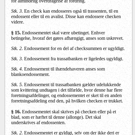
for almindelig overdragelse af fordring.
Stk. 3.
En check kan endosseres også til trassenten, til en
endossent eller til en avalist. Disse kan endossere checken
videre.
§ 15.
Endossementet skal være ubetinget. Enhver
betingelse, hvoraf det gøres afhængigt, anses som uskrevet.
Stk. 2.
Endossement for en del af checksummen er ugyldigt.
Stk. 3.
Endossement fra trassatbanken er ligeledes ugyldigt.
Stk. 4.
Endossement til ihændehaveren anses som
blankoendossement.
Stk. 5.
Endossement til trassatbanken gælder udelukkende
som kvittering undtagen i det tilfælde, hvor denne har flere
foretningsafdelinger, og endossementet er sket til en anden
forretningsafdeling end den, på hvilken checken er trukket.
§ 16.
Endossementet skal skrives på checken eller på et
blad, som er hæftet til denne (allonge). Det skal
underskrives af endossenten.
Stk. 2.
Endossementet er gyldigt, selv om der ikke deri er