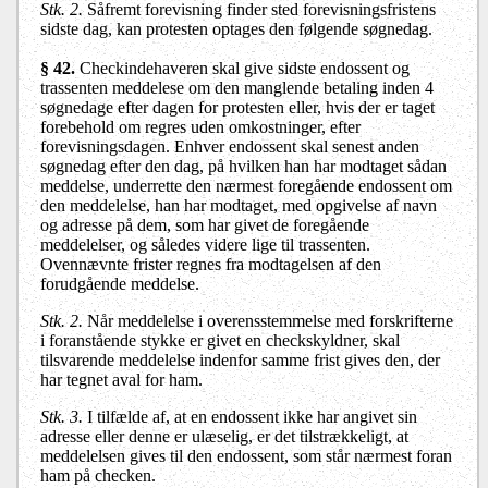
Stk. 2.
Såfremt forevisning finder sted forevisningsfristens
sidste dag, kan protesten optages den følgende søgnedag.
§ 42.
Checkindehaveren skal give sidste endossent og
trassenten meddelese om den manglende betaling inden 4
søgnedage efter dagen for protesten eller, hvis der er taget
forebehold om regres uden omkostninger, efter
forevisningsdagen. Enhver endossent skal senest anden
søgnedag efter den dag, på hvilken han har modtaget sådan
meddelse, underrette den nærmest foregående endossent om
den meddelelse, han har modtaget, med opgivelse af navn
og adresse på dem, som har givet de foregående
meddelelser, og således videre lige til trassenten.
Ovennævnte frister regnes fra modtagelsen af den
forudgående meddelse.
Stk. 2.
Når meddelelse i overensstemmelse med forskrifterne
i foranstående stykke er givet en checkskyldner, skal
tilsvarende meddelelse indenfor samme frist gives den, der
har tegnet aval for ham.
Stk. 3.
I tilfælde af, at en endossent ikke har angivet sin
adresse eller denne er ulæselig, er det tilstrækkeligt, at
meddelelsen gives til den endossent, som står nærmest foran
ham på checken.