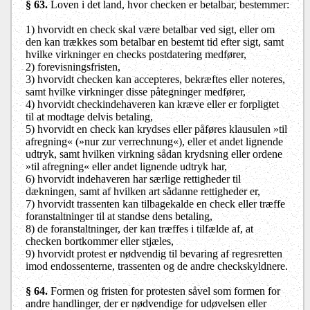
§ 63.
Loven i det land, hvor checken er betalbar, bestemmer:
1) hvorvidt en check skal være betalbar ved sigt, eller om
den kan trækkes som betalbar en bestemt tid efter sigt, samt
hvilke virkninger en checks postdatering medfører,
2) forevisningsfristen,
3) hvorvidt checken kan accepteres, bekræftes eller noteres,
samt hvilke virkninger disse påtegninger medfører,
4) hvorvidt checkindehaveren kan kræve eller er forpligtet
til at modtage delvis betaling,
5) hvorvidt en check kan krydses eller påføres klausulen »til
afregning« (»nur zur verrechnung«), eller et andet lignende
udtryk, samt hvilken virkning sådan krydsning eller ordene
»til afregning« eller andet lignende udtryk har,
6) hvorvidt indehaveren har særlige rettigheder til
dækningen, samt af hvilken art sådanne rettigheder er,
7) hvorvidt trassenten kan tilbagekalde en check eller træffe
foranstaltninger til at standse dens betaling,
8) de foranstaltninger, der kan træffes i tilfælde af, at
checken bortkommer eller stjæles,
9) hvorvidt protest er nødvendig til bevaring af regresretten
imod endossenterne, trassenten og de andre checkskyldnere.
§ 64.
Formen og fristen for protesten såvel som formen for
andre handlinger, der er nødvendige for udøvelsen eller