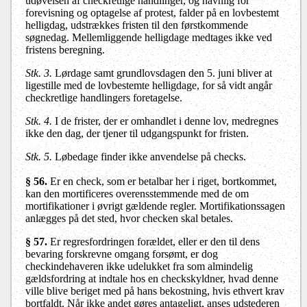
udøvelsen af checkretlige handlinger, og navnlig for
forevisning og optagelse af protest, falder på en lovbestemt
helligdag, udstrækkes fristen til den førstkommende
søgnedag. Mellemliggende helligdage medtages ikke ved
fristens beregning.
Stk. 3.
Lørdage samt grundlovsdagen den 5. juni bliver at
ligestille med de lovbestemte helligdage, for så vidt angår
checkretlige handlingers foretagelse.
Stk. 4.
I de frister, der er omhandlet i denne lov, medregnes
ikke den dag, der tjener til udgangspunkt for fristen.
Stk. 5.
Løbedage finder ikke anvendelse på checks.
§ 56.
Er en check, som er betalbar her i riget, bortkommet,
kan den mortificeres overensstemmende med de om
mortifikationer i øvrigt gældende regler. Mortifikationssagen
anlægges på det sted, hvor checken skal betales.
§ 57.
Er regresfordringen forældet, eller er den til dens
bevaring forskrevne omgang forsømt, er dog
checkindehaveren ikke udelukket fra som almindelig
gældsfordring at indtale hos en checkskyldner, hvad denne
ville blive beriget med på hans bekostning, hvis ethvert krav
bortfaldt. Når ikke andet gøres antageligt, anses udstederen