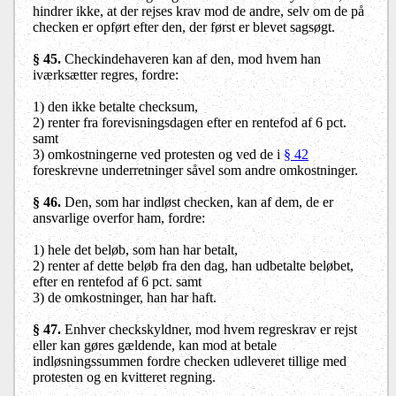
hindrer ikke, at der rejses krav mod de andre, selv om de på
checken er opført efter den, der først er blevet sagsøgt.
§ 45.
Checkindehaveren kan af den, mod hvem han
iværksætter regres, fordre:
1) den ikke betalte checksum,
2) renter fra forevisningsdagen efter en rentefod af 6 pct.
samt
3) omkostningerne ved protesten og ved de i
§ 42
foreskrevne underretninger såvel som andre omkostninger.
§ 46.
Den, som har indløst checken, kan af dem, de er
ansvarlige overfor ham, fordre:
1) hele det beløb, som han har betalt,
2) renter af dette beløb fra den dag, han udbetalte beløbet,
efter en rentefod af 6 pct. samt
3) de omkostninger, han har haft.
§ 47.
Enhver checkskyldner, mod hvem regreskrav er rejst
eller kan gøres gældende, kan mod at betale
indløsningssummen fordre checken udleveret tillige med
protesten og en kvitteret regning.