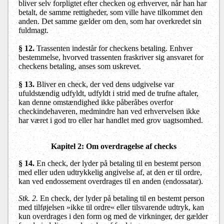
bliver selv forpligtet efter checken og erhverver, når han har
betalt, de samme rettigheder, som ville have tilkommet den
anden. Det samme gælder om den, som har overkredet sin
fuldmagt.
§ 12.
Trassenten indestår for checkens betaling. Enhver
bestemmelse, hvorved trassenten fraskriver sig ansvaret for
checkens betaling, anses som uskrevet.
§ 13.
Bliver en check, der ved dens udgivelse var
ufuldstændig udfyldt, udfyldt i strid med de trufne aftaler,
kan denne omstændighed ikke påberåbes overfor
checkindehaveren, medmindre han ved erhvervelsen ikke
har været i god tro eller har handlet med grov uagtsomhed.
Kapitel 2: Om overdragelse af checks
§ 14.
En check, der lyder på betaling til en bestemt person
med eller uden udtrykkelig angivelse af, at den er til ordre,
kan ved endossement overdrages til en anden (endossatar).
Stk. 2.
En check, der lyder på betaling til en bestemt person
med tilføjelsen »ikke til ordre« eller tilsvarende udtryk, kan
kun overdrages i den form og med de virkninger, der gælder