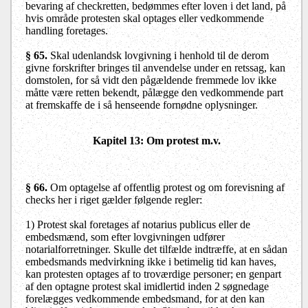
bevaring af checkretten, bedømmes efter loven i det land, på
hvis område protesten skal optages eller vedkommende
handling foretages.
§ 65.
Skal udenlandsk lovgivning i henhold til de derom
givne forskrifter bringes til anvendelse under en retssag, kan
domstolen, for så vidt den pågældende fremmede lov ikke
måtte være retten bekendt, pålægge den vedkommende part
at fremskaffe de i så henseende fornødne oplysninger.
Kapitel 13: Om protest m.v.
§ 66.
Om optagelse af offentlig protest og om forevisning af
checks her i riget gælder følgende regler:
1) Protest skal foretages af notarius publicus eller de
embedsmænd, som efter lovgivningen udfører
notarialforretninger. Skulle det tilfælde indtræffe, at en sådan
embedsmands medvirkning ikke i betimelig tid kan haves,
kan protesten optages af to troværdige personer; en genpart
af den optagne protest skal imidlertid inden 2 søgnedage
forelægges vedkommende embedsmand, for at den kan