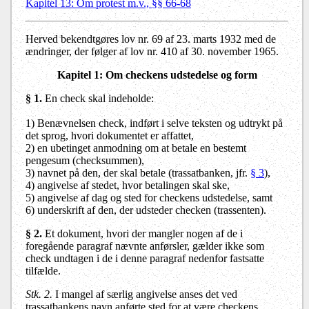
Kapitel 13: Om protest m.v., §§ 66-68
Herved bekendtgøres lov nr. 69 af 23. marts 1932 med de
ændringer, der følger af lov nr. 410 af 30. november 1965.
Kapitel 1: Om checkens udstedelse og form
§ 1.
En check skal indeholde:
1) Benævnelsen check, indført i selve teksten og udtrykt på
det sprog, hvori dokumentet er affattet,
2) en ubetinget anmodning om at betale en bestemt
pengesum (checksummen),
3) navnet på den, der skal betale (trassatbanken, jfr.
§ 3
),
4) angivelse af stedet, hvor betalingen skal ske,
5) angivelse af dag og sted for checkens udstedelse, samt
6) underskrift af den, der udsteder checken (trassenten).
§ 2.
Et dokument, hvori der mangler nogen af de i
foregående paragraf nævnte anførsler, gælder ikke som
check undtagen i de i denne paragraf nedenfor fastsatte
tilfælde.
Stk. 2.
I mangel af særlig angivelse anses det ved
trassatbankens navn anførte sted for at være checkens