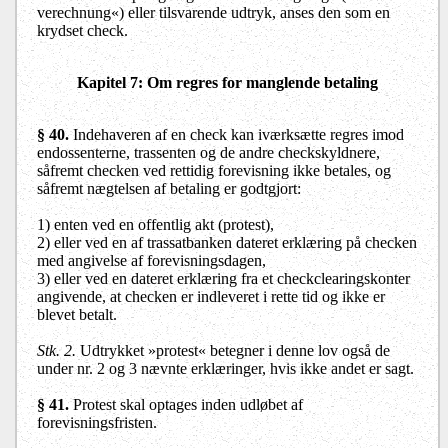
verechnung«) eller tilsvarende udtryk, anses den som en
krydset check.
Kapitel 7: Om regres for manglende betaling
§ 40.
Indehaveren af en check kan iværksætte regres imod
endossenterne, trassenten og de andre checkskyldnere,
såfremt checken ved rettidig forevisning ikke betales, og
såfremt nægtelsen af betaling er godtgjort:
1) enten ved en offentlig akt (protest),
2) eller ved en af trassatbanken dateret erklæring på checken
med angivelse af forevisningsdagen,
3) eller ved en dateret erklæring fra et checkclearingskonter
angivende, at checken er indleveret i rette tid og ikke er
blevet betalt.
Stk. 2.
Udtrykket »protest« betegner i denne lov også de
under nr. 2 og 3 nævnte erklæringer, hvis ikke andet er sagt.
§ 41.
Protest skal optages inden udløbet af
forevisningsfristen.