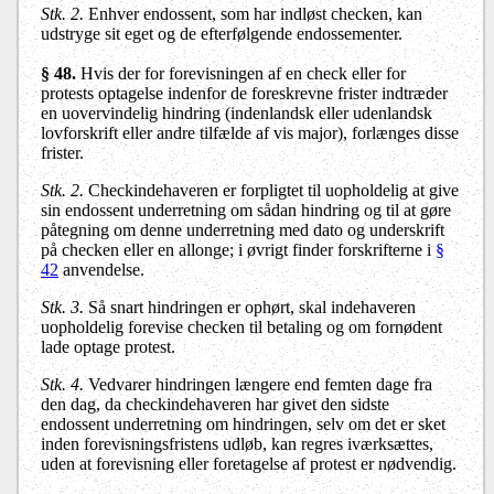
Stk. 2.
Enhver endossent, som har indløst checken, kan
udstryge sit eget og de efterfølgende endossementer.
§ 48.
Hvis der for forevisningen af en check eller for
protests optagelse indenfor de foreskrevne frister indtræder
en uovervindelig hindring (indenlandsk eller udenlandsk
lovforskrift eller andre tilfælde af vis major), forlænges disse
frister.
Stk. 2.
Checkindehaveren er forpligtet til uopholdelig at give
sin endossent underretning om sådan hindring og til at gøre
påtegning om denne underretning med dato og underskrift
på checken eller en allonge; i øvrigt finder forskrifterne i
§
42
anvendelse.
Stk. 3.
Så snart hindringen er ophørt, skal indehaveren
uopholdelig forevise checken til betaling og om fornødent
lade optage protest.
Stk. 4.
Vedvarer hindringen længere end femten dage fra
den dag, da checkindehaveren har givet den sidste
endossent underretning om hindringen, selv om det er sket
inden forevisningsfristens udløb, kan regres iværksættes,
uden at forevisning eller foretagelse af protest er nødvendig.