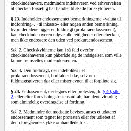
checkindehavere, medmindre indehaveren ved erhvervelsen
af checken forsætlig har handlet til skade for skyldneren.
§ 23.
Indeholder endossementet bemærkningerne »valuta til
indfordring«, »til inkasso« eller nogen anden bemærkning,
hvori der alene ligger en fuldmagt (prokuraendossement),
kan checkindehaveren udøve alle rettigheder efter checken,
men ikke endossere den uden ved prokuraendossement.
Stk. 2.
Checkskyldnerne kan i så fald overfor
checkindehaveren kun påberåde sig de indsigelser, som ville
kunne fremsættes mod endossenten.
Stk. 3.
Den fuldmagt, der indeholdes i et
prokuraendossement, bortfalder ikke, selv om
fuldmagtsgiveren dør eller mister evnen til at forpligte sig.
§ 24.
Endossement, der tegnes efter protesten, jfr.
§ 40, stk.
2
, eller efter forevisningsfristens udløb, har alene virkning
som almindelig overdragelse af fordring.
Stk. 2.
Medmindre det modsatte bevises, anses et udateret
endossement som tegnet før protesten eller før udløbet af
den i foregående stykke omhandlede frist.