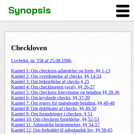
Synopsis
Checkloven
Lovbekg. nr. 558 af 25.08.1986
.
Kapitel 1: Om checkens udstedelse og form, §§ 1-13
Kapitel 2: Om overdragelse af checks, §§ 14-24
Kapitel 3: Om bekræftelse af checks,§ 25
Kapitel 4: Om checkborgen (aval), §§ 26-27
Kapitel 5: Om checkens forevisning og betaling §§ 28-36
Kapitel 6: Om krydsede checks, §§ 37-39
Kapitel 7: Om regres for manglende betaling, §§ 40-48
Kapitel 8: Om dublikater af checks, §§ 49-50
Kapitel 9: Om forandringer i checken, § 51
Kapitel 10: Om checkens forældelse, §§ 52-53
Kapitel 11: Almindelig bestemmelser, §§ 54-57
Kapitel 12: Om forholdet til udenlandsk lov, §§ 58-65