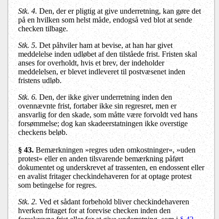
Stk. 4.
Den, der er pligtig at give underretning, kan gøre det
på en hvilken som helst måde, endogså ved blot at sende
checken tilbage.
Stk. 5.
Det påhviler ham at bevise, at han har givet
meddelelse inden udløbet af den tilståede frist. Fristen skal
anses for overholdt, hvis et brev, der indeholder
meddelelsen, er blevet indleveret til postvæsenet inden
fristens udløb.
Stk. 6.
Den, der ikke giver underretning inden den
ovennævnte frist, fortaber ikke sin regresret, men er
ansvarlig for den skade, som måtte være forvoldt ved hans
forsømmelse; dog kan skadeerstatningen ikke overstige
checkens beløb.
§ 43.
Bemærkningen »regres uden omkostninger«, »uden
protest« eller en anden tilsvarende bemærkning påført
dokumentet og underskrevet af trassenten, en endossent eller
en avalist fritager checkindehaveren for at optage protest
som betingelse for regres.
Stk. 2.
Ved et sådant forbehold bliver checkindehaveren
hverken fritaget for at forevise checken inden den