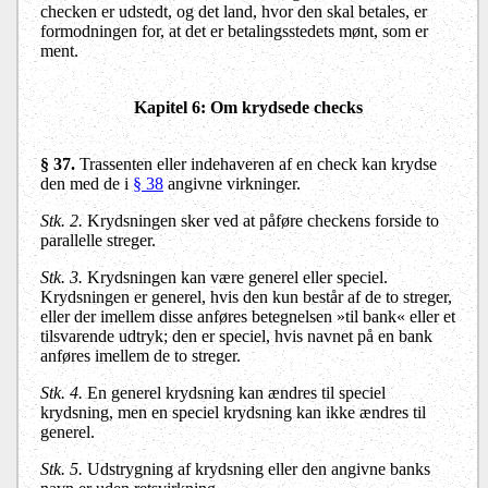
checken er udstedt, og det land, hvor den skal betales, er
formodningen for, at det er betalingsstedets mønt, som er
ment.
Kapitel 6: Om krydsede checks
§ 37.
Trassenten eller indehaveren af en check kan krydse
den med de i
§ 38
angivne virkninger.
Stk. 2.
Krydsningen sker ved at påføre checkens forside to
parallelle streger.
Stk. 3.
Krydsningen kan være generel eller speciel.
Krydsningen er generel, hvis den kun består af de to streger,
eller der imellem disse anføres betegnelsen »til bank« eller et
tilsvarende udtryk; den er speciel, hvis navnet på en bank
anføres imellem de to streger.
Stk. 4.
En generel krydsning kan ændres til speciel
krydsning, men en speciel krydsning kan ikke ændres til
generel.
Stk. 5.
Udstrygning af krydsning eller den angivne banks