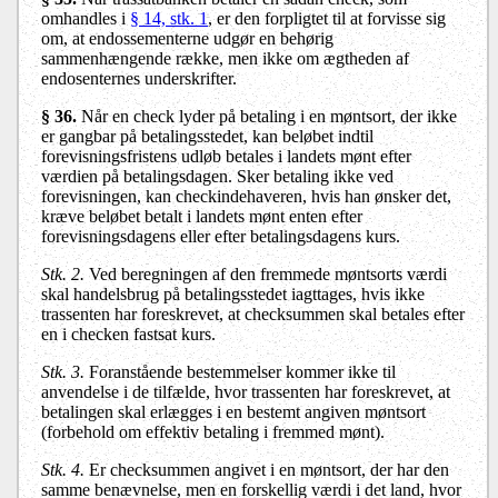
omhandles i
§ 14, stk. 1
, er den forpligtet til at forvisse sig
om, at endossementerne udgør en behørig
sammenhængende række, men ikke om ægtheden af
endosenternes underskrifter.
§ 36.
Når en check lyder på betaling i en møntsort, der ikke
er gangbar på betalingsstedet, kan beløbet indtil
forevisningsfristens udløb betales i landets mønt efter
værdien på betalingsdagen. Sker betaling ikke ved
forevisningen, kan checkindehaveren, hvis han ønsker det,
kræve beløbet betalt i landets mønt enten efter
forevisningsdagens eller efter betalingsdagens kurs.
Stk. 2.
Ved beregningen af den fremmede møntsorts værdi
skal handelsbrug på betalingsstedet iagttages, hvis ikke
trassenten har foreskrevet, at checksummen skal betales efter
en i checken fastsat kurs.
Stk. 3.
Foranstående bestemmelser kommer ikke til
anvendelse i de tilfælde, hvor trassenten har foreskrevet, at
betalingen skal erlægges i en bestemt angiven møntsort
(forbehold om effektiv betaling i fremmed mønt).
Stk. 4.
Er checksummen angivet i en møntsort, der har den
samme benævnelse, men en forskellig værdi i det land, hvor