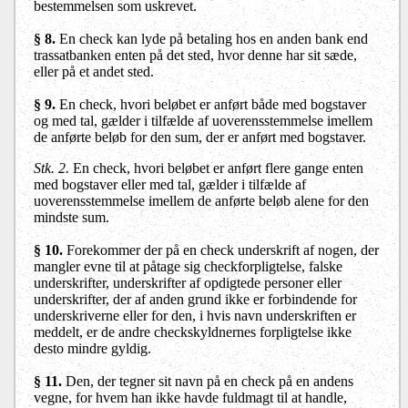
bestemmelsen som uskrevet.
§ 8.
En check kan lyde på betaling hos en anden bank end
trassatbanken enten på det sted, hvor denne har sit sæde,
eller på et andet sted.
§ 9.
En check, hvori beløbet er anført både med bogstaver
og med tal, gælder i tilfælde af uoverensstemmelse imellem
de anførte beløb for den sum, der er anført med bogstaver.
Stk. 2.
En check, hvori beløbet er anført flere gange enten
med bogstaver eller med tal, gælder i tilfælde af
uoverensstemmelse imellem de anførte beløb alene for den
mindste sum.
§ 10.
Forekommer der på en check underskrift af nogen, der
mangler evne til at påtage sig checkforpligtelse, falske
underskrifter, underskrifter af opdigtede personer eller
underskrifter, der af anden grund ikke er forbindende for
underskriverne eller for den, i hvis navn underskriften er
meddelt, er de andre checkskyldnernes forpligtelse ikke
desto mindre gyldig.
§ 11.
Den, der tegner sit navn på en check på en andens
vegne, for hvem han ikke havde fuldmagt til at handle,