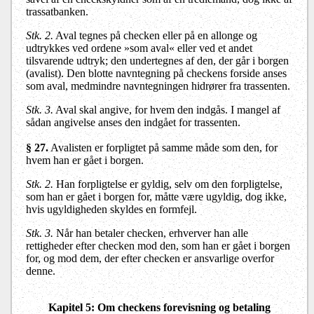
trassatbanken.
Stk. 2.
Aval tegnes på checken eller på en allonge og
udtrykkes ved ordene »som aval« eller ved et andet
tilsvarende udtryk; den undertegnes af den, der går i borgen
(avalist). Den blotte navntegning på checkens forside anses
som aval, medmindre navntegningen hidrører fra trassenten.
Stk. 3.
Aval skal angive, for hvem den indgås. I mangel af
sådan angivelse anses den indgået for trassenten.
§ 27.
Avalisten er forpligtet på samme måde som den, for
hvem han er gået i borgen.
Stk. 2.
Han forpligtelse er gyldig, selv om den forpligtelse,
som han er gået i borgen for, måtte være ugyldig, dog ikke,
hvis ugyldigheden skyldes en formfejl.
Stk. 3.
Når han betaler checken, erhverver han alle
rettigheder efter checken mod den, som han er gået i borgen
for, og mod dem, der efter checken er ansvarlige overfor
denne.
Kapitel 5: Om checkens forevisning og betaling