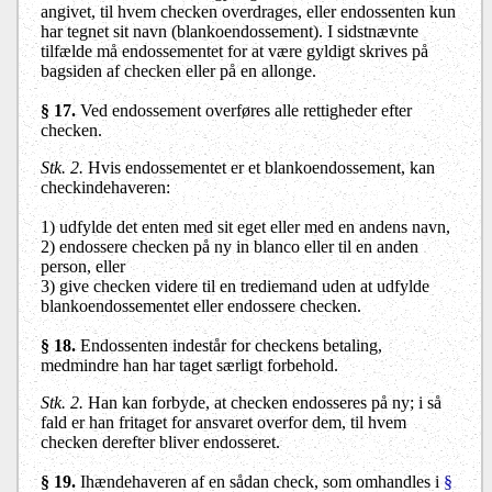
angivet, til hvem checken overdrages, eller endossenten kun
har tegnet sit navn (blankoendossement). I sidstnævnte
tilfælde må endossementet for at være gyldigt skrives på
bagsiden af checken eller på en allonge.
§ 17.
Ved endossement overføres alle rettigheder efter
checken.
Stk. 2.
Hvis endossementet er et blankoendossement, kan
checkindehaveren:
1) udfylde det enten med sit eget eller med en andens navn,
2) endossere checken på ny in blanco eller til en anden
person, eller
3) give checken videre til en trediemand uden at udfylde
blankoendossementet eller endossere checken.
§ 18.
Endossenten indestår for checkens betaling,
medmindre han har taget særligt forbehold.
Stk. 2.
Han kan forbyde, at checken endosseres på ny; i så
fald er han fritaget for ansvaret overfor dem, til hvem
checken derefter bliver endosseret.
§ 19.
Ihændehaveren af en sådan check, som omhandles i
§