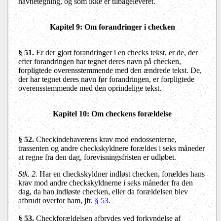
navnetegning, og som ikke er tilbageleveret.
Kapitel 9: Om forandringer i checken
§ 51.
Er der gjort forandringer i en checks tekst, er de, der
efter forandringen har tegnet deres navn på checken,
forpligtede overensstemmende med den ændrede tekst. De,
der har tegnet deres navn før forandringen, er forpligtede
overensstemmende med den oprindelige tekst.
Kapitel 10: Om checkens forældelse
§ 52.
Checkindehaverens krav mod endossenterne,
trassenten og andre checkskyldnere forældes i seks måneder
at regne fra den dag, forevisningsfristen er udløbet.
Stk. 2.
Har en checkskyldner indløst checken, forældes hans
krav mod andre checkskyldnerne i seks måneder fra den
dag, da han indløste checken, eller da forældelsen blev
afbrudt overfor ham, jfr.
§ 53
.
§ 53.
Checkforældelsen afbrydes ved forkyndelse af