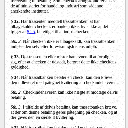
forevisning til betaling. Som checkclearingskontorer anses
de af ministeriet for handel og industri som sådanne
anerkendte institutter.
§ 32.
Har trassenten meddelt trassatbanken, at han
tilbagekalder checken, er banken ikke, hvis ikke andet
følger af
§ 25
, berettiget til at indfri checken.
Stk. 2.
Når checken ikke er tilbagekaldt, kan trassatbanken
indløse den selv efter forevisningsfristens udløb.
§ 33.
Dør trassenten eller mister han evnen til at forpligte
sig, efter at checken er udstedt, berører dette ikke checkens
gyldighed.
§ 34.
Når trassatbanken betaler en check, kan den kræve
den udleveret med påtegnet kvittering af checkindehaveren.
Stk. 2.
Checkindehaveren kan ikke nægte at modtage delvis
betaling.
Stk. 3.
I tilfælde af delvis betaling kan trassatbanken kræve,
at der om denne betaling gøres påtegning på checken, og at
der gives den en særskilt kvittering.
§ 35.
Når trassatbanken betaler en sådan check, som