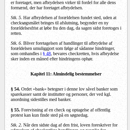
er foretaget, men afbrydelsen virker til fordel for alle dens
formænd, der har foretaget afbrydelsen.
Stk. 5.
Har afbrydelsen af forældelsen fundet sted, uden at
checksøgsmålet bringes til afslutning, begynder en ny
forældelsesfrist at løbe fra den dag, da sagen sidst foretoges i
retten.
Stk. 6.
Bliver foretagelsen af handlinger til afbrydelse af
forældelsen umuliggjort som følge af sådanne hindringer,
som omhandles i
§ 48
, bevares checkretten, hvis afbrydelse
sker inden en måned efter hindringens ophør.
Kapitel 11: Almindelig bestemmelser
§ 54.
Ordet »bank« betegner i denne lov såvel banker som
sparekasser samt de institutter og personer, der ved kgl.
anordning sidestilles med banker.
§ 55.
Forevisning af en check og optagelse af offentlig
protest kan kun finde sted på en søgnedag.
Stk. 2.
Når den sidste dag af den frist, loven foreskriver for