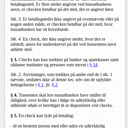
betalingssted. Er flere steder angivne ved trassatbankens
navn, er checken betalbar på det sted, der er angivet først.
Stk. 3.
Er betalingstedet ikke angivet på ovennævnte eller på
nogen anden måde, er checken betalbar på det sted, hvor
trassatbanken har sit hovedsæde.
Stk. 4.
En check, der ikke angiver stedet, hvor den er
udstedt, anses for underskrevet på det ved trassentens navn
anførte sted.
§ 3.
Checks kan kun trækkes på banker og sparekasser samt
sådanne institutter og personer som nævnt i
§ 54
.
Stk. 2.
Anvisninger, som trækkes på andre end de i stk. 1
nævnte, omfattes ikke af denne lov, selv om de opfylder
betingelserne i
§ 1
, jfr.
§ 2
.
§ 4.
Trassenten skal hos trassatbanken have midler til
rådighed, over hvilke han i følge en udtrykkelig eller
stiltiende aftale er berettiget til at disponerere ved checks.
§ 5.
En check kan lyde på betaling:
- til en bestemt person med eller uden en udtrykkelig