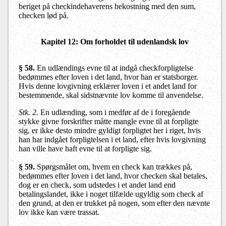
beriget på checkindehaverens bekostning med den sum,
checken lød på.
Kapitel 12: Om forholdet til udenlandsk lov
§ 58.
En udlændings evne til at indgå checkforpligtelse
bedømmes efter loven i det land, hvor han er statsborger.
Hvis denne lovgivning erklærer loven i et andet land for
bestemmende, skal sidstnævnte lov komme til anvendelse.
Stk. 2.
En udlænding, som i medfør af de i foregående
stykke givne forskrifter måtte mangle evne til at forpligte
sig, er ikke desto mindre gyldigt forpligtet her i riget, hvis
han har indgået forpligtelsen i et land, efter hvis lovgivning
han ville have haft evne til at forpligte sig.
§ 59.
Spørgsmålet om, hvem en check kan trækkes på,
bedømmes efter loven i det land, hvor checken skal betales,
dog er en check, som udstedes i et andet land end
betalingslandet, ikke i noget tilfælde ugyldig som check af
den grund, at den er trukket på nogen, som efter den nævnte
lov ikke kan være trassat.