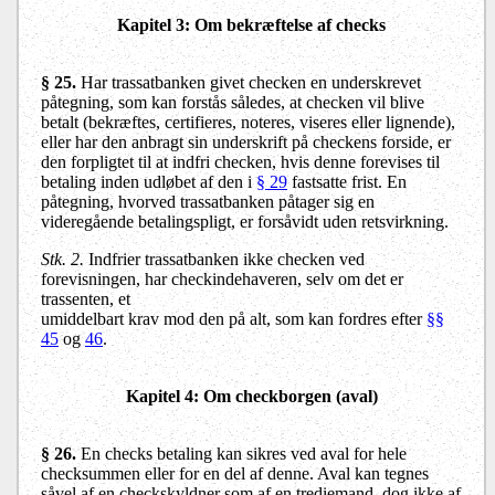
Kapitel 3: Om bekræftelse af checks
§ 25.
Har trassatbanken givet checken en underskrevet
påtegning, som kan forstås således, at checken vil blive
betalt (bekræftes, certifieres, noteres, viseres eller lignende),
eller har den anbragt sin underskrift på checkens forside, er
den forpligtet til at indfri checken, hvis denne forevises til
betaling inden udløbet af den i
§ 29
fastsatte frist. En
påtegning, hvorved trassatbanken påtager sig en
videregående betalingspligt, er forsåvidt uden retsvirkning.
Stk. 2.
Indfrier trassatbanken ikke checken ved
forevisningen, har checkindehaveren, selv om det er
trassenten, et
umiddelbart krav mod den på alt, som kan fordres efter
§§
45
og
46
.
Kapitel 4: Om checkborgen (aval)
§ 26.
En checks betaling kan sikres ved aval for hele
checksummen eller for en del af denne. Aval kan tegnes
såvel af en checkskyldner som af en trediemand, dog ikke af