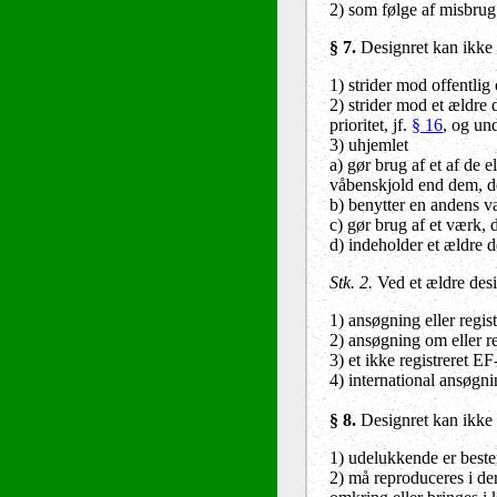
2) som følge af misbrug 
§ 7.
Designret kan ikke 
1) strider mod offentlig
2) strider mod et ældre 
prioritet, jf.
§ 16
, og un
3) uhjemlet
a) gør brug af et af de e
våbenskjold end dem, der
b) benytter en andens v
c) gør brug af et værk, d
d) indeholder et ældre d
Stk. 2.
Ved et ældre desig
1) ansøgning eller regist
2) ansøgning om eller r
3) et ikke registreret EF
4) international ansøgni
§ 8.
Designret kan ikke 
1) udelukkende er beste
2) må reproduceres i der