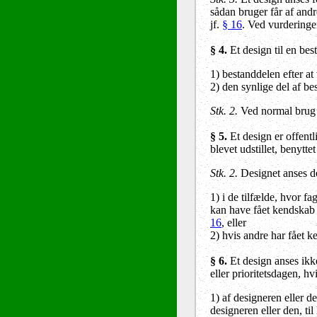
sådan bruger får af andr
jf.
§ 16
. Ved vurderingen
§ 4.
Et design til en bes
1) bestanddelen efter at
2) den synlige del af b
Stk. 2.
Ved normal brug f
§ 5.
Et design er offentli
blevet udstillet, benytt
Stk. 2.
Designet anses dog
1) i de tilfælde, hvor 
kan have fået kendskab t
16
, eller
2) hvis andre har fået k
§ 6
.
Et design anses ikke
eller prioritetsdagen, hvi
1) af designeren eller de
designeren eller den, til