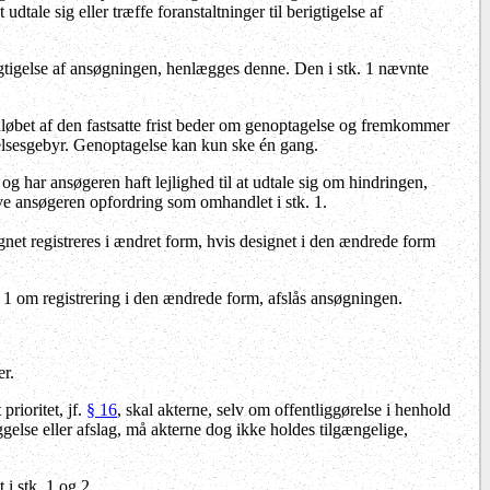
dtale sig eller træffe foranstaltninger til berigtigelse af
rigtigelse af ansøgningen, henlægges denne. Den i stk. 1 nævnte
øbet af den fastsatte frist beder om genoptagelse og fremkommer
agelsesgebyr. Genoptagelse kan kun ske én gang.
 har ansøgeren haft lejlighed til at udtale sig om hindringen,
ve ansøgeren opfordring som omhandlet i stk. 1.
ignet registreres i ændret form, hvis designet i den ændrede form
. 1 om registrering i den ændrede form, afslås ansøgningen.
er.
rioritet, jf.
§ 16
, skal akterne, selv om offentliggørelse i henhold
gelse eller afslag, må akterne dog ikke holdes tilgængelige,
i stk. 1 og 2.