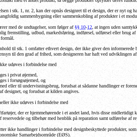
 kontakt med et andet produkt, så begge produkter opfylder deres funkti
en i stk. 1, nr. 2, kan der opnås designret til et design, der er nyt og
mangfoldig sammenbygning eller sammenkobling af produkter i et modul
rer med de undtagelser, som følger af
§§ 10
-
12
, at ingen uden samtykk
lig fremstilling, udbud, markedsføring, indførsel, udførsel eller brug af 
formål.
nhold til stk. 1 omfatter ethvert design, der ikke giver den informerede
nsyn til den grad af frihed, som designeren har haft ved udviklingen af
kke udøves i forbindelse med
ages i privat øjemed,
ages i forsøgsøjemed, og
jemed eller til undervisningsbrug, forudsat at sådanne handlinger er for
f designet, og forudsat at kilden angives.
eller ikke udøves i forbindelse med
ftfartøjer, der er hjemmehørende i et andet land, hvis disse midlertidigt
 af reservedele og tilbehør med henblik på reparation samt udførelse af re
ter ikke handlinger i forbindelse med designbeskyttede produkter, som
konomiske Samarbejdsområde (EØS).