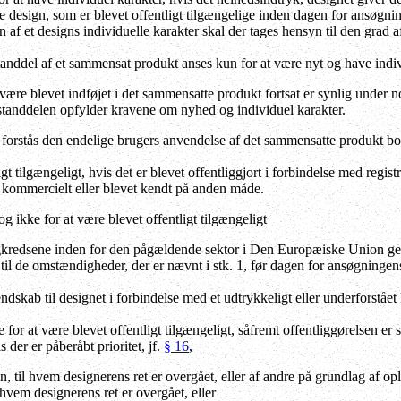
e design, som er blevet offentligt tilgængelige inden dagen for ansøgninge
 af et designs individuelle karakter skal der tages hensyn til den grad 
tanddel af et sammensat produkt anses kun for at være nyt og have indiv
 være blevet indføjet i det sammensatte produkt fortsat er synlig under 
estanddelen opfylder kravene om nyhed og individuel karakter.
orstås den endelige brugers anvendelse af det sammensatte produkt borts
gt tilgængeligt, hvis det er blevet offentliggjort i forbindelse med regist
et kommercielt eller blevet kendt på anden måde.
 ikke for at være blevet offentligt tilgængeligt
fagkredsene inden for den pågældende sektor i Den Europæiske Union g
il de omstændigheder, der er nævnt i stk. 1, før dagen for ansøgningens i
endskab til designet i forbindelse med et udtrykkeligt eller underforstået
 for at være blevet offentligt tilgængeligt, såfremt offentliggørelsen e
s der er påberåbt prioritet, jf.
§ 16
,
n, til hvem designerens ret er overgået, eller af andre på grundlag af oply
 hvem designerens ret er overgået, eller