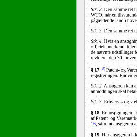
Stk. 2
.
Den samme ret til 
WTO, når en tilsvarende
pågældende land i hove
Stk. 3
.
Den samme ret til 
Stk. 4
.
Hvis en ansøgning 
officielt anerkendt inter
de nævnte udstillinger 
revideret den 30. nove
3)
§ 17
.
Patent- og Vare
registreringen. Endvide
Stk. 2.
Ansøgeren kan an
anmodningen skal betales
Stk. 3.
Erhvervs- og væk
§ 18
.
Er ansøgningen i ov
af Patent- og Varemærkes
16
, såfremt ansøgeren 
§ 19.
Har ansøgeren ikke 