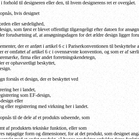
i forhold til designeren eller den, til hvem designerens ret er overgået.
opnås, hvis designet
 orden eller sædelighed,
design, som først er blevet offentligt tilgængeligt efter datoen for ansøgn
der forudsætning af, at ansøgningsdagen for det ældre design ligger for
lementer, der er anført i artikel 6 c i Pariserkonventionen til beskyttels
 er omfattet af artikel 6 c i ovennævnte konvention, og som er af særlig
aremærke, firma eller andet forretningskendetegn,
er er ophavsretligt beskyttet,
esign.
n forstås et design, der er beskyttet ved
rering her i landet,
egistrering som EF-design,
-design eller
ng eller registrering med virkning her i landet.
opnås til de dele af et produkts udseende, som
mt af produktets tekniske funktion, eller som
es nøjagtige form og dimensioner, for at det produkt, som designet angår