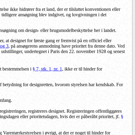
lse ikke hidrører fra et land, der er tilsluttet konventionen eller
tidligere ansøgning blev indgivet, og lovgivningen i det
 ansøgning om design- eller brugsmodelbeskyttelse her i landet.
 at designet for første gang er fremvist på en officiel eller
 og 3
, på ansøgerens anmodning have prioritet fra denne dato. Ved
 udstillinger, undertegnet i Paris den 22. november 1928 og senest
at bestemmelsen i
§ 7, stk. 1, nr. 1
, ikke er til hinder for
betydning for designretten, hvorom styrelsen har kendskab. For
mfang.
egistreringen, registreres designet. Registreringen offentliggøres
sdagen eller prioritetsdagen, hvis der er påberåbt prioritet, jf.
§
g Varemærkestyrelsen i øvrigt, at der er noget til hinder for