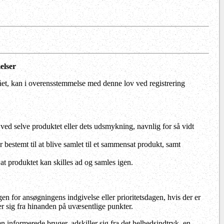
elser
gået, kan i overensstemmelse med denne lov ved registrering
 ved selve produktet eller dets udsmykning, navnlig for så vidt
r bestemt til at blive samlet til et sammensat produkt, samt
at produktet kan skilles ad og samles igen.
gen for ansøgningens indgivelse eller prioritetsdagen, hvis der er
er sig fra hinanden på uvæsentlige punkter.
n informerede bruger, adskiller sig fra det helhedsindtryk, en