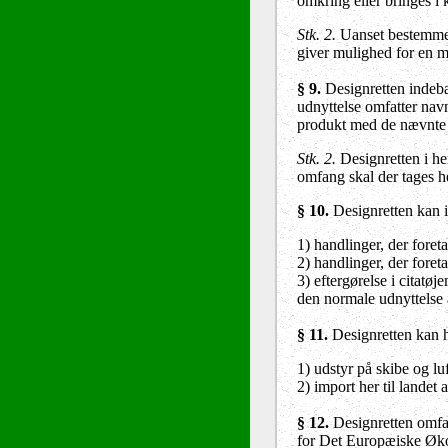
omkring eller bringes i
Stk. 2.
Uanset bestemmels
giver mulighed for en 
§ 9.
Designretten indebæ
udnyttelse omfatter navn
produkt med de nævnte 
Stk. 2.
Designretten i he
omfang skal der tages he
§ 10
.
Designretten kan i
1) handlinger, der foret
2) handlinger, der foret
3) eftergørelse i citatø
den normale udnyttelse a
§ 11.
Designretten kan h
1) udstyr på skibe og lu
2) import her til landet
§ 12.
Designretten omfat
for Det Europæiske Ø