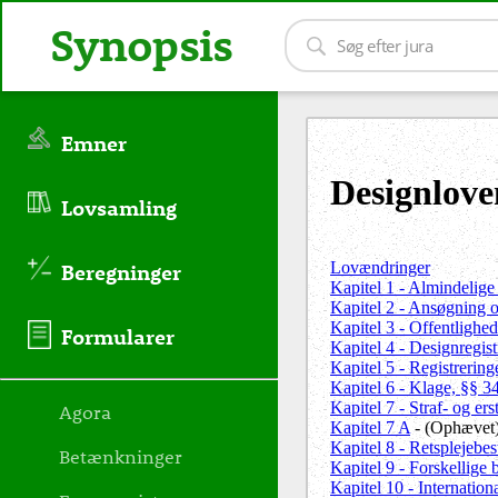
Synopsis
Emner
Designlove
Lovsamling
Lovændringer
Beregninger
Kapitel 1 - Almindelige
Kapitel 2 - Ansøgning o
Kapitel 3 - Offentlighe
Formularer
Kapitel 4 - Designregis
Kapitel 5 - Registrerin
Kapitel 6 - Klage, §§ 3
Kapitel 7 - Straf- og er
Agora
Kapitel 7 A
- (Ophævet
Kapitel 8 - Retsplejebe
Betænkninger
Kapitel 9 - Forskellige
Kapitel 10 - Internation