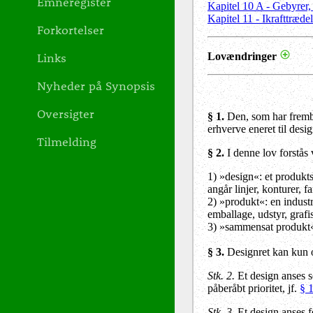
Emneregister
Kapitel 10 A - Gebyrer,
Kapitel 11 - Ikrafttræd
Forkortelser
Links
Lovændringer
Nyheder på Synopsis
Oversigter
§ 1.
Den, som har frembra
erhverve eneret til desig
Tilmelding
§ 2
.
I denne lov forstås
1) »design«: et produkts
angår linjer, konturer, fa
2) »produkt«: en industri
emballage, udstyr, graf
3) »sammensat produkt«: 
§ 3.
Designret kan kun op
Stk. 2.
Et design anses so
påberåbt prioritet, jf.
§ 
Stk. 3.
Et design anses fo