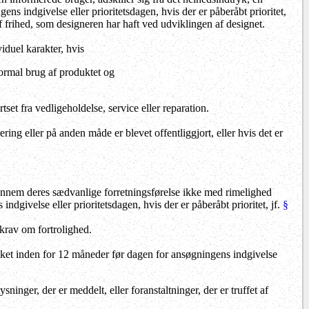
ns indgivelse eller prioritetsdagen, hvis der er påberåbt prioritet,
af frihed, som designeren har haft ved udviklingen af designet.
iduel karakter, hvis
normal brug af produktet og
et fra vedligeholdelse, service eller reparation.
rering eller på anden måde er blevet offentliggjort, eller hvis det er
ennem deres sædvanlige forretningsførelse ikke med rimelighed
ndgivelse eller prioritetsdagen, hvis der er påberåbt prioritet, jf.
§
 krav om fortrolighed.
r sket inden for 12 måneder før dagen for ansøgningens indgivelse
sninger, der er meddelt, eller foranstaltninger, der er truffet af