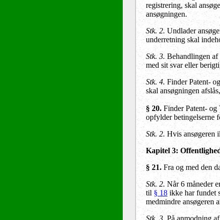
registrering, skal ansøge
ansøgningen.
Stk. 2.
Undlader ansøgeren
underretning skal inde
Stk. 3.
Behandlingen af e
med sit svar eller berig
Stk. 4.
Finder Patent- og
skal ansøgningen afslås
§ 20.
Finder Patent- og
opfylder betingelserne f
Stk. 2.
Hvis ansøgeren ik
Kapitel 3
: Offentlighe
§ 21
.
Fra og med den dag 
Stk. 2.
Når 6 måneder er f
til
§ 18
ikke har fundet s
medmindre ansøgeren an
Stk. 3.
På anmodning af a