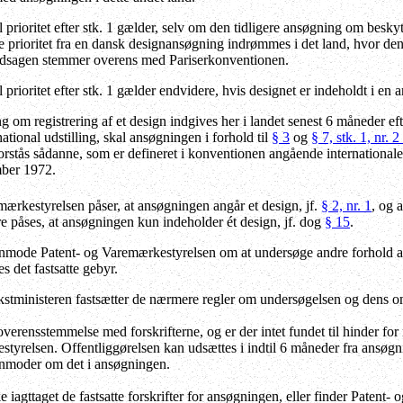
prioritet efter stk. 1 gælder, selv om den tidligere ansøgning om beskytte
 prioritet fra en dansk designansøgning indrømmes i det land, hvor den 
dsagen stemmer overens med Pariserkonventionen.
prioritet efter stk. 1 gælder endvidere, hvis designet er indeholdt i en
om registrering af et design indgives her i landet senest 6 måneder efter,
national udstilling, skal ansøgningen i forhold til
§ 3
og
§ 7, stk. 1, nr. 2
forstås sådanne, som er defineret i konventionen angående internationale
mber 1972.
mærkestyrelsen påser, at ansøgningen angår et design, jf.
§ 2, nr. 1
, og 
re påses, at ansøgningen kun indeholder ét design, jf. dog
§ 15
.
mode Patent- og Varemærkestyrelsen om at undersøge andre forhold af 
 det fastsatte gebyr.
stministeren fastsætter de nærmere regler om undersøgelsen og dens o
erensstemmelse med forskrifterne, og er der intet fundet til hinder for r
tyrelsen. Offentliggørelsen kan udsættes i indtil 6 måneder fra ansøgning
anmoder om det i ansøgningen.
iagttaget de fastsatte forskrifter for ansøgningen, eller finder Patent- o