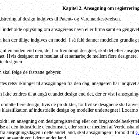
Kapitel 2. Ansøgning om registrering
trering af design indgives til Patent- og Varemærkestyrelsen.
indeholde oplysning om ansøgerens navn eller firma samt en gengivels
an der tillige indgives en model. I så fald danner modellen grundlag fo
g af en anden end den, der har frembragt designet, skal det efter ansøge
et. Hvis designet er et resultat af et samarbejde mellem flere designere
te designere.
kal følge de fastsatte gebyrer.
tes retsvirkninger til ansøgningen fra den dag, ansøgeren har indgivet a
ikke ændres til at angå et andet design end det, der er vist i ansøgning
fatte flere design, hvis de produkter, for hvilke designene skal anvend
klassifikation af industrielle design og modeller undertegnet i Locarn
ldt i en ansøgning om designregistrering eller om brugsmodelbeskyttelse
se af den industrielle ejendomsret, eller som er medlem af Verdenshand
fra ansøgningsdagen i dette andet land, skal ansøgningen i forhold til
§
ed ansøgningen i dette andet land.