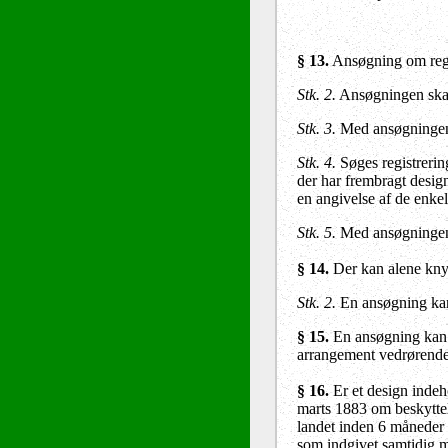
§ 13
.
Ansøgning om regis
Stk. 2.
Ansøgningen skal 
Stk. 3.
Med ansøgningen k
Stk. 4.
Søges registrerin
der har frembragt design
en angivelse af de enkel
Stk. 5.
Med ansøgningen s
§ 14.
Der kan alene knyt
Stk. 2.
En ansøgning kan 
§ 15.
En ansøgning kan om
arrangement vedrørende 
§ 16
.
Er et design indeho
marts 1883 om beskyttel
landet inden 6 måneder 
som indgivet samtidig m