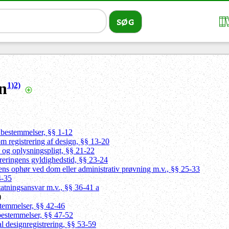
n
1)
2)
 bestemmelser, §§ 1-12
m registrering af design, §§ 13-20
d og oplysningspligt, §§ 21-22
treringens gyldighedstid, §§ 23-24
gens ophør ved dom eller administrativ prøvning m.v., §§ 25-33
4-35
statningsansvar m.v., §§ 36-41 a
)
stemmelser, §§ 42-46
 bestemmelser, §§ 47-52
al designregistrering, §§ 53-59