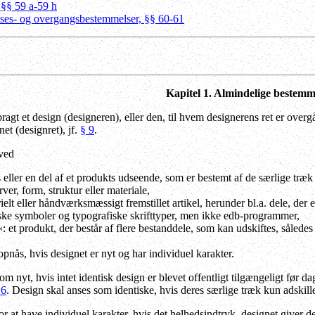
 §§ 59 a-59 h
elses- og overgangsbestemmelser, §§ 60-61
Kapitel 1. Almindelige bestemm
gt et design (designeren), eller den, til hvem designerens ret er over
net (designret), jf.
§ 9
.
 ved
 eller en del af et produkts udseende, som er bestemt af de særlige træk
rver, form, struktur eller materiale,
elt eller håndværksmæssigt fremstillet artikel, herunder bl.a. dele, der e
iske symboler og typografiske skrifttyper, men ikke edb-programmer,
et produkt, der består af flere bestanddele, som kan udskiftes, således 
nås, hvis designet er nyt og har individuel karakter.
m nyt, hvis intet identisk design er blevet offentligt tilgængeligt før da
16
. Design skal anses som identiske, hvis deres særlige træk kun adskill
r at have individuel karakter, hvis det helhedsindtryk, designet giver de