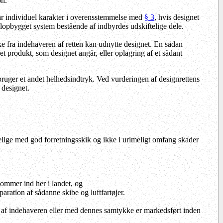
on.
 har individuel karakter i overensstemmelse med
§ 3
, hvis designet
opbygget system bestående af indbyrdes udskiftelige dele.
e fra indehaveren af retten kan udnytte designet. En sådan
et produkt, som designet angår, eller oplagring af et sådant
 bruger et andet helhedsindtryk. Ved vurderingen af designrettens
 designet.
enelige med god forretningsskik og ikke i urimeligt omfang skader
 kommer ind her i landet, og
paration af sådanne skibe og luftfartøjer.
 af indehaveren eller med dennes samtykke er markedsført inden