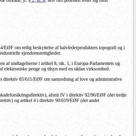
ede område, jf.
§ 2, nr. 8
, selv om tjenesten retter sig mod
4/EØF om retlig beskyttelse af halvlederprodukters topografi og i
industrielle ejendomsrettigheder.
en af undtagelserne i artikel 8, stk. 1, i Europa-Parlamentets og
af elektroniske penge og tilsyn med en sådan virksomhed.
ådets direktiv 85/611/EØF om samordning af love og administrative
 skadeforsikringsdirektiv), afsnit IV i direktiv 92/96/EØF (det tredje
irektiv) og artikel 4 i direktiv 90/619/EØF (det andet