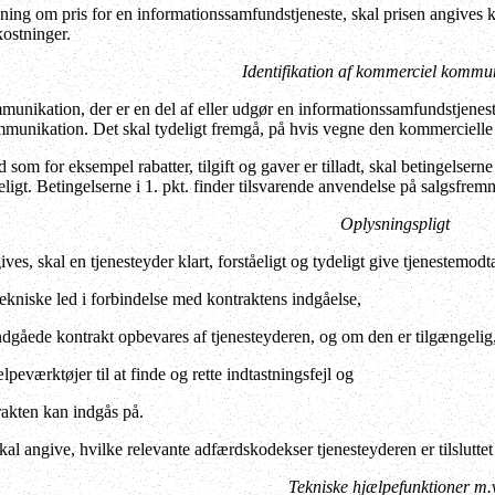
ing om pris for en informationssamfundstjeneste, skal prisen angives kla
kostninger.
Identifikation af kommerciel kommu
ikation, der er en del af eller udgør en informationssamfundstjeneste,
munikation. Det skal tydeligt fremgå, på hvis vegne den kommerciell
som for eksempel rabatter, tilgift og gaver er tilladt, skal betingelserne
ligt. Betingelserne i 1. pkt. finder tilsvarende anvendelse på salgsfremm
Oplysningspligt
ves, skal en tjenesteyder klart, forståeligt og tydeligt give tjenestemo
 tekniske led i forbindelse med kontraktens indgåelse,
ndgåede kontrakt opbevares af tjenesteyderen, og om den er tilgængelig
lpeværktøjer til at finde og rette indtastningsfejl og
rakten kan indgås på.
al angive, hvilke relevante adfærdskodekser tjenesteyderen er tilsluttet
Tekniske hjælpefunktioner m.