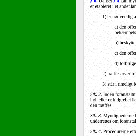
§ 6.
Uanset
§ 4
kan mynd
er etableret i et ande
1) er nødvendig a
a) den offe
bekæmpelsen
b) beskytte
c) den offe
d) forbruge
2) træffes over f
3) står i rimeligt 
Stk. 2.
Inden foranstaltni
ind, eller er indgrebet
den træffes.
Stk. 3.
Myndighederne kan
underrettes om foransta
Stk. 4.
Procedurerne efter