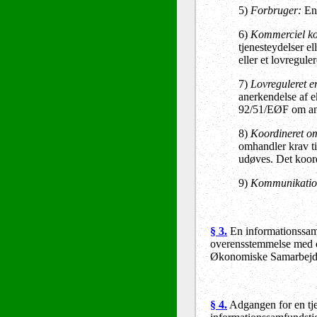
5)
Forbruger:
En 
6)
Kommerciel k
tjenesteydelser e
eller et lovregule
7)
Lovreguleret e
anerkendelse af e
92/51/EØF om ande
8)
Koordineret o
omhandler krav ti
udøves. Det koord
9)
Kommunikatio
§ 3.
En informationssamfu
overensstemmelse med da
Økonomiske Samarbejd
§ 4.
Adgangen for en tjen