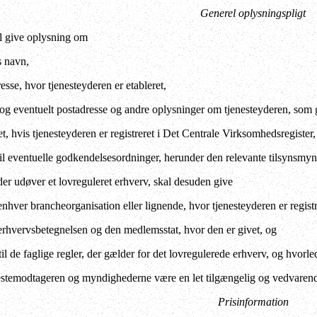
Generel oplysningspligt
l give oplysning om
s navn,
esse, hvor tjenesteyderen er etableret,
 og eventuelt postadresse og andre oplysninger om tjenesteyderen, som
hvis tjenesteyderen er registreret i Det Centrale Virksomhedsregister,
 til eventuelle godkendelsesordninger, herunder den relevante tilsynsmy
der udøver et lovreguleret erhverv, skal desuden give
nhver brancheorganisation eller lignende, hvor tjenesteyderen er registr
rhvervsbetegnelsen og den medlemsstat, hvor den er givet, og
il de faglige regler, der gælder for det lovregulerede erhverv, og hvorle
estemodtageren og myndighederne være en let tilgængelig og vedvarende
Prisinformation