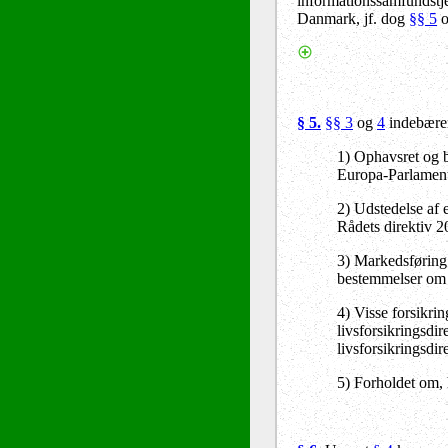
informationssamfundstje
Danmark, jf. dog
§§ 5
§ 5.
§§ 3
og
4
indebærer
1) Ophavsret og b
Europa-Parlamente
2) Udstedelse af e
Rådets direktiv 
3) Markedsføring 
bestemmelser om vi
4) Visse forsikrin
livsforsikringsdir
livsforsikringsdire
5) Forholdet om, 