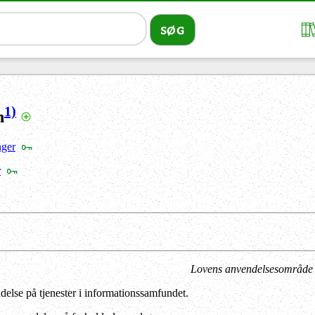
1)
n
nger
r
Lovens anvendelsesområde
else på tjenester i informationssamfundet.