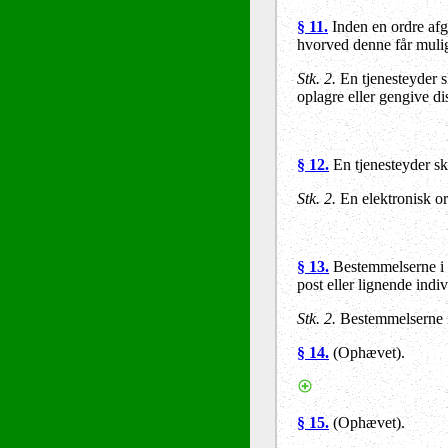
§ 11.
Inden en ordre afgi
hvorved denne får muligh
Stk. 2.
En tjenesteyder sk
oplagre eller gengive di
§ 12.
En tjenesteyder sk
Stk. 2.
En elektronisk ord
§ 13.
Bestemmelserne i
post eller lignende ind
Stk. 2.
Bestemmelserne 
§ 14.
(Ophævet).
§ 15.
(Ophævet).