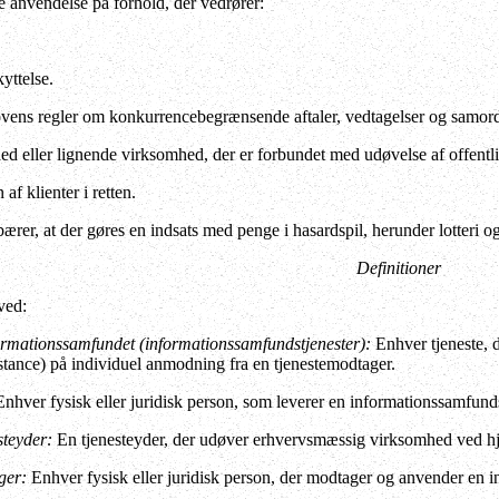
 anvendelse på forhold, der vedrører:
yttelse.
ens regler om konkurrencebegrænsende aftaler, vedtagelser og samordne
d eller lignende virksomhed, der er forbundet med udøvelse af offent
af klienter i retten.
bærer, at der gøres en indsats med penge i hasardspil, herunder lotteri 
Definitioner
ved:
formationssamfundet (informationssamfundstjenester):
Enhver tjeneste, d
istance) på individuel anmodning fra en tjenestemodtager.
nhver fysisk eller juridisk person, som leverer en informationssamfunds
steyder:
En tjenesteyder, der udøver erhvervsmæssig virksomhed ved hjæl
ger:
Enhver fysisk eller juridisk person, der modtager og anvender en 