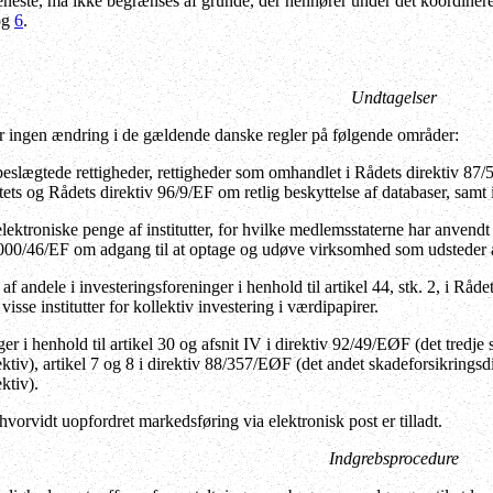
neste, må ikke begrænses af grunde, der henhører under det koordiner
og
6
.
Undtagelser
 ingen ændring i de gældende danske regler på følgende områder:
eslægtede rettigheder, rettigheder som omhandlet i Rådets direktiv 87/5
ts og Rådets direktiv 96/9/EF om retlig beskyttelse af databaser, samt 
lektroniske penge af institutter, for hvilke medlemsstaterne har anvendt 
2000/46/EF om adgang til at optage og udøve virksomhed som udsteder 
af andele i investeringsforeninger i henhold til artikel 44, stk. 2, i R
sse institutter for kollektiv investering i værdipapirer.
ger i henhold til artikel 30 og afsnit IV i direktiv 92/49/EØF (det tredje
ektiv), artikel 7 og 8 i direktiv 88/357/EØF (det andet skadeforsikringsd
ktiv).
hvorvidt uopfordret markedsføring via elektronisk post er tilladt.
Indgrebsprocedure