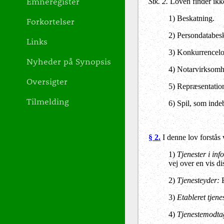
Emneregister
Stk. 2.
Loven finder ikke
1) Beskatning.
Forkortelser
2) Persondatabesk
Links
3) Konkurrencelov
Nyheder på Synopsis
4) Notarvirksomhe
Oversigter
5) Repræsentation 
Tilmelding
6) Spil, som inde
§ 2.
I denne lov forstås 
1)
Tjenester i in
vej over en vis d
2)
Tjenesteyder:
E
3)
Etableret tjene
4)
Tjenestemodta