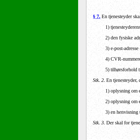
§ 7.
En tjenesteyder ska
1) tjenesteyderen
2) den fysiske adr
3) e-post-adresse
4) CVR-nummeret, 
5) tilhørsforhold
Stk. 2.
En tjenesteyder, 
1) oplysning om e
2) oplysning om e
3) en henvisning t
Stk. 3.
Der skal for tjen