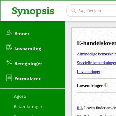
Synopsis
Emner
E-handelslove
Lovsamling
Almindelige bemærkni
Beregninger
Specielle bemærkninge
Lovændringer
Formularer
Lovændringer
Agora
Betænkninger
§ 1.
Loven finder anvend