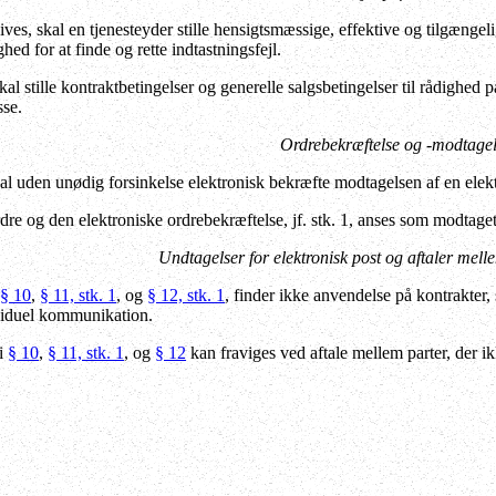
ves, skal en tjenesteyder stille hensigtsmæssige, effektive og tilgængel
ed for at finde og rette indtastningsfejl.
al stille kontraktbetingelser og generelle salgsbetingelser til rådighed
sse.
Ordrebekræftelse og -modtage
al uden unødig forsinkelse elektronisk bekræfte modtagelsen af en elekt
re og den elektroniske ordrebekræftelse, jf. stk. 1, anses som modtaget,
Undtagelser for elektronisk post og aftaler mel
§ 10
,
§ 11, stk. 1
, og
§ 12, stk. 1
, finder ikke anvendelse på kontrakter
ividuel kommunikation.
i
§ 10
,
§ 11, stk. 1
, og
§ 12
kan fraviges ved aftale mellem parter, der ik