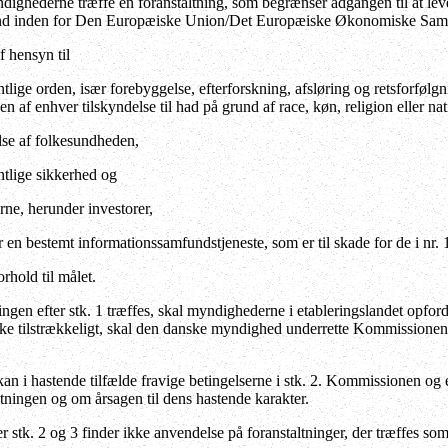
ighederne træffe en foranstaltning, som begrænser adgangen til at leve
t land inden for Den Europæiske Union/Det Europæiske Økonomiske Sama
f hensyn til
ntlige orden, især forebyggelse, efterforskning, afsløring og retsforføl
 af enhver tilskyndelse til had på grund af race, køn, religion eller na
lse af folkesundheden,
ntlige sikkerhed og
rne, herunder investorer,
or en bestemt informationssamfundstjeneste, som er til skade for de i nr
forhold til målet.
ngen efter stk. 1 træffes, skal myndighederne i etableringslandet opford
 ikke tilstrækkeligt, skal den danske myndighed underrette Kommissione
 i hastende tilfælde fravige betingelserne i stk. 2. Kommissionen og et
ltningen og om årsagen til dens hastende karakter.
 stk. 2 og 3 finder ikke anvendelse på foranstaltninger, der træffes som 