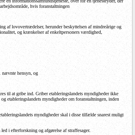
re en informationssamfundstjeneste, over for en tjenesteyder, der
rbejdsområde, hvis foranstaltningen
gning af lovovertrædelser, herunder beskyttelsen af mindreårige og
tionalitet, og krænkelser af enkeltpersoners værdighed,
. 1 nævnte hensyn, og
res til at gribe ind. Griber etableringslandets myndigheder ikke
n og etableringslandets myndigheder om foranstaltningen, inden
ableringslandets myndigheder skal i disse tilfælde snarest muligt
led i efterforskning og afgørelse af straffesager.