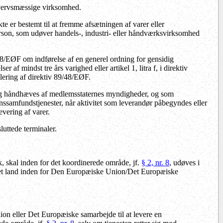
hvervsmæssige virksomhed.
e er bestemt til at fremme afsætningen af varer eller
 person, som udøver handels-, industri- eller håndværksvirksomhed
/48/EØF om indførelse af en generel ordning for gensidig
 mindst tre års varighed eller artikel 1, litra f, i direktiv
ering af direktiv 89/48/EØF.
 og håndhæves af medlemsstaternes myndigheder, og som
onssamfundstjenester, når aktivitet som leverandør påbegyndes eller
evering af varer.
luttede terminaler.
, skal inden for det koordinerede område, jf.
§ 2, nr. 8
, udøves i
ndet land inden for Den Europæiske Union/Det Europæiske
ion eller Det Europæiske samarbejde til at levere en