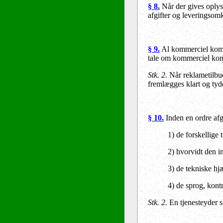
§ 8.
Når der gives oplysn
afgifter og leveringsom
§ 9.
Al kommerciel kommun
tale om kommerciel kom
Stk. 2.
Når reklametilbud 
fremlægges klart og tyde
§ 10.
Inden en ordre afgi
1) de forskellige
2) hvorvidt den i
3) de tekniske hjæ
4) de sprog, kont
Stk. 2.
En tjenesteyder sk