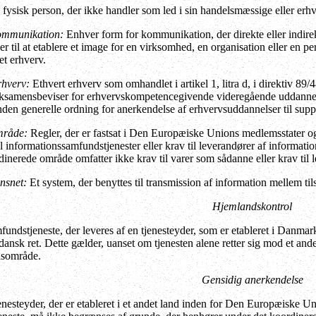
fysisk person, der ikke handler som led i sin handelsmæssige eller er
ommunikation:
Enhver form for kommunikation, der direkte eller indirekt
ller til at etablere et image for en virksomhed, en organisation eller en
ret erhverv.
rhverv:
Ethvert erhverv som omhandlet i artikel 1, litra d, i direktiv 89
ksamensbeviser for erhvervskompetencegivende videregående uddannelser af
n generelle ordning for anerkendelse af erhvervsuddannelser til suppl
mråde:
Regler, der er fastsat i Den Europæiske Unions medlemsstater
l informationssamfundstjenester eller krav til leverandører af informati
inerede område omfatter ikke krav til varer som sådanne eller krav til l
nsnet:
Et system, der benyttes til transmission af information mellem tils
Hjemlandskontrol
ndstjeneste, der leveres af en tjenesteyder, som er etableret i Danmark
nsk ret. Dette gælder, uanset om tjenesten alene retter sig mod et a
sområde.
Gensidig anerkendelse
esteyder, der er etableret i et andet land inden for Den Europæiske Un