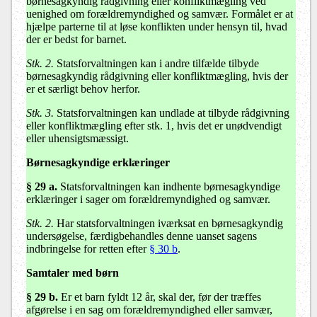
børnesagkyndig rådgivning eller konfliktmægling ved
uenighed om forældremyndighed og samvær. Formålet er at
hjælpe parterne til at løse konflikten under hensyn til, hvad
der er bedst for barnet.
Stk. 2.
Statsforvaltningen kan i andre tilfælde tilbyde
børnesagkyndig rådgivning eller konfliktmægling, hvis der
er et særligt behov herfor.
Stk. 3.
Statsforvaltningen kan undlade at tilbyde rådgivning
eller konfliktmægling efter stk. 1, hvis det er unødvendigt
eller uhensigtsmæssigt.
Børnesagkyndige erklæringer
§ 29 a
.
Statsforvaltningen kan indhente børnesagkyndige
erklæringer i sager om forældremyndighed og samvær.
Stk. 2.
Har statsforvaltningen iværksat en børnesagkyndig
undersøgelse, færdigbehandles denne uanset sagens
indbringelse for retten efter
§ 30 b
.
Samtaler med børn
§ 29 b
.
Er et barn fyldt 12 år, skal der, før der træffes
afgørelse i en sag om forældremyndighed eller samvær,