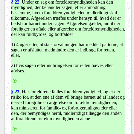
§ 22
.
Under en sag om forældremyndigheden kan den
myndighed, der behandler sagen, efter anmodning
bestemme, hvem forældremyndigheden midlertidigt skal
tilkomme. Afgørelsen træffes under hensyn til, hvad der er
bedst for barnet under sagen. Afgørelsen gælder, indtil der
foreligger en aftale eller afgørelse om forældremyndigheden,
der kan fuldbyrdes, og bortfalder
1) 4 uger efter, at statsforvaltningen har meddelt parterne, at
sagen er afsluttet, medmindre den er indbragt for retten,
eller,
2) hvis sagen efter indbringelsen for retten hæves eller
afvises.
§ 23.
Har forældrene fælles forældremyndighed, og er der
risiko for, at den ene af dem vil bringe barnet ud af landet og
derved foregribe en afgørelse om forældremyndigheden,
kan ministeren for familie- og forbrugeranliggender eller
den, der bemyndiges hertil, midlertidigt tillægge den anden
af forældrene forældremyndigheden alene.