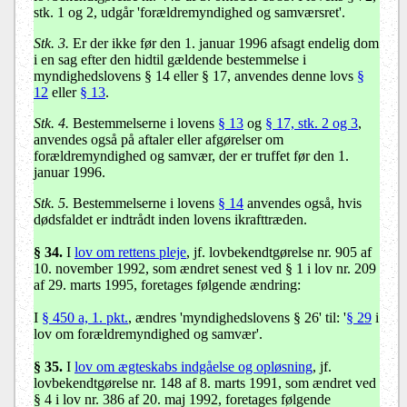
stk. 1 og 2, udgår 'forældremyndighed og samværsret'.
Stk. 3.
Er der ikke før den 1. januar 1996 afsagt endelig dom
i en sag efter den hidtil gældende bestemmelse i
myndighedslovens § 14 eller § 17, anvendes denne lovs
§
12
eller
§ 13
.
Stk. 4.
Bestemmelserne i lovens
§ 13
og
§ 17, stk. 2 og 3
,
anvendes også på aftaler eller afgørelser om
forældremyndighed og samvær, der er truffet før den 1.
januar 1996.
Stk. 5.
Bestemmelserne i lovens
§ 14
anvendes også, hvis
dødsfaldet er indtrådt inden lovens ikrafttræden.
§ 34.
I
lov om rettens pleje
, jf. lovbekendtgørelse nr. 905 af
10. november 1992, som ændret senest ved § 1 i lov nr. 209
af 29. marts 1995, foretages følgende ændring:
I
§ 450 a, 1. pkt.
, ændres 'myndighedslovens § 26' til: '
§ 29
i
lov om forældremyndighed og samvær'.
§ 35.
I
lov om ægteskabs indgåelse og opløsning
, jf.
lovbekendtgørelse nr. 148 af 8. marts 1991, som ændret ved
§ 4 i lov nr. 386 af 20. maj 1992, foretages følgende