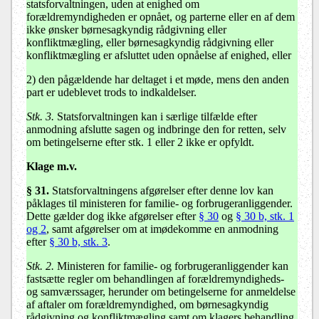
statsforvaltningen, uden at enighed om
forældremyndigheden er opnået, og parterne eller en af dem
ikke ønsker børnesagkyndig rådgivning eller
konfliktmægling, eller børnesagkyndig rådgivning eller
konfliktmægling er afsluttet uden opnåelse af enighed, eller
2) den pågældende har deltaget i et møde, mens den anden
part er udeblevet trods to indkaldelser.
Stk. 3.
Statsforvaltningen kan i særlige tilfælde efter
anmodning afslutte sagen og indbringe den for retten, selv
om betingelserne efter stk. 1 eller 2 ikke er opfyldt.
Klage m.v.
§ 31.
Statsforvaltningens afgørelser efter denne lov kan
påklages til ministeren for familie- og forbrugeranliggender.
Dette gælder dog ikke afgørelser efter
§ 30
og
§ 30 b, stk. 1
og 2
, samt afgørelser om at imødekomme en anmodning
efter
§ 30 b, stk. 3
.
Stk. 2.
Ministeren for familie- og forbrugeranliggender kan
fastsætte regler om behandlingen af forældremyndigheds-
og samværssager, herunder om betingelserne for anmeldelse
af aftaler om forældremyndighed, om børnesagkyndig
rådgivning og konfliktmægling samt om klagers behandling.