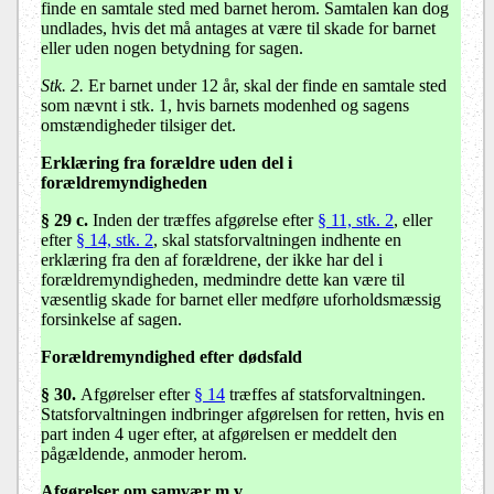
finde en samtale sted med barnet herom. Samtalen kan dog
undlades, hvis det må antages at være til skade for barnet
eller uden nogen betydning for sagen.
Stk. 2.
Er barnet under 12 år, skal der finde en samtale sted
som nævnt i stk. 1, hvis barnets modenhed og sagens
omstændigheder tilsiger det.
Erklæring fra forældre uden del i
forældremyndigheden
§ 29 c
.
Inden der træffes afgørelse efter
§ 11, stk. 2
, eller
efter
§ 14, stk. 2
, skal statsforvaltningen indhente en
erklæring fra den af forældrene, der ikke har del i
forældremyndigheden, medmindre dette kan være til
væsentlig skade for barnet eller medføre uforholdsmæssig
forsinkelse af sagen.
Forældremyndighed efter dødsfald
§ 30
.
Afgørelser efter
§ 14
træffes af statsforvaltningen.
Statsforvaltningen indbringer afgørelsen for retten, hvis en
part inden 4 uger efter, at afgørelsen er meddelt den
pågældende, anmoder herom.
Afgørelser om samvær m.v.