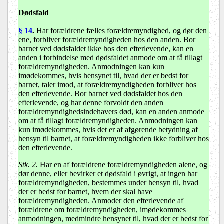
Dødsfald
§ 14
.
Har forældrene fælles forældremyndighed, og dør den
ene, forbliver forældremyndigheden hos den anden. Bor
barnet ved dødsfaldet ikke hos den efterlevende, kan en
anden i forbindelse med dødsfaldet anmode om at få tillagt
forældremyndigheden. Anmodningen kan kun
imødekommes, hvis hensynet til, hvad der er bedst for
barnet, taler imod, at forældremyndigheden forbliver hos
den efterlevende. Bor barnet ved dødsfaldet hos den
efterlevende, og har denne forvoldt den anden
forældremyndighedsindehavers død, kan en anden anmode
om at få tillagt forældremyndigheden. Anmodningen kan
kun imødekommes, hvis det er af afgørende betydning af
hensyn til barnet, at forældremyndigheden ikke forbliver hos
den efterlevende.
Stk. 2.
Har en af forældrene forældremyndigheden alene, og
dør denne, eller bevirker et dødsfald i øvrigt, at ingen har
forældremyndigheden, bestemmes under hensyn til, hvad
der er bedst for barnet, hvem der skal have
forældremyndigheden. Anmoder den efterlevende af
forældrene om forældremyndigheden, imødekommes
anmodningen, medmindre hensynet til, hvad der er bedst for