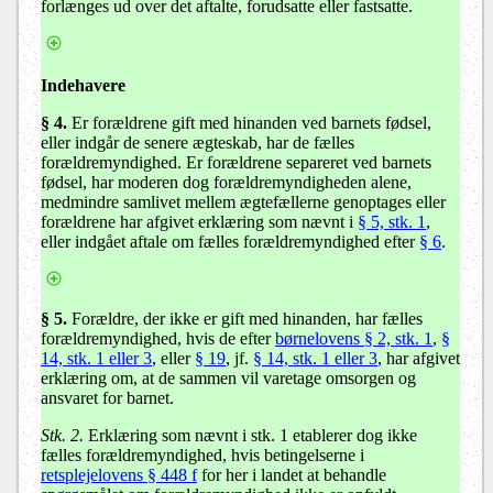
forlænges ud over det aftalte, forudsatte eller fastsatte.
Indehavere
§ 4
.
Er forældrene gift med hinanden ved barnets fødsel,
eller indgår de senere ægteskab, har de fælles
forældremyndighed. Er forældrene separeret ved barnets
fødsel, har moderen dog forældremyndigheden alene,
medmindre samlivet mellem ægtefællerne genoptages eller
forældrene har afgivet erklæring som nævnt i
§ 5, stk. 1
,
eller indgået aftale om fælles forældremyndighed efter
§ 6
.
§ 5
.
Forældre, der ikke er gift med hinanden, har fælles
forældremyndighed, hvis de efter
børnelovens § 2, stk. 1
,
§
14, stk. 1 eller 3
, eller
§ 19
, jf.
§ 14, stk. 1 eller 3
, har afgivet
erklæring om, at de sammen vil varetage omsorgen og
ansvaret for barnet.
Stk. 2.
Erklæring som nævnt i stk. 1 etablerer dog ikke
fælles forældremyndighed, hvis betingelserne i
retsplejelovens § 448 f
for her i landet at behandle