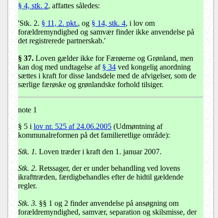
§ 4, stk. 2
, affattes således:
'Stk. 2.
§ 11, 2. pkt.
, og
§ 14, stk. 4
, i lov om
forældremyndighed og samvær finder ikke anvendelse på
det registrerede partnerskab.'
§ 37.
Loven gælder ikke for Færøerne og Grønland, men
kan dog med undtagelse af
§ 34
ved kongelig anordning
sættes i kraft for disse landsdele med de afvigelser, som de
særlige færøske og grønlandske forhold tilsiger.
note 1
§ 5 i
lov nr. 525 af 24.06.2005
(Udmøntning af
kommunalreformen på det familieretlige område):
Stk. 1.
Loven træder i kraft den 1. januar 2007.
Stk. 2.
Retssager, der er under behandling ved lovens
ikrafttræden, færdigbehandles efter de hidtil gældende
regler.
Stk. 3.
§§ 1 og 2 finder anvendelse på ansøgning om
forældremyndighed, samvær, separation og skilsmisse, der