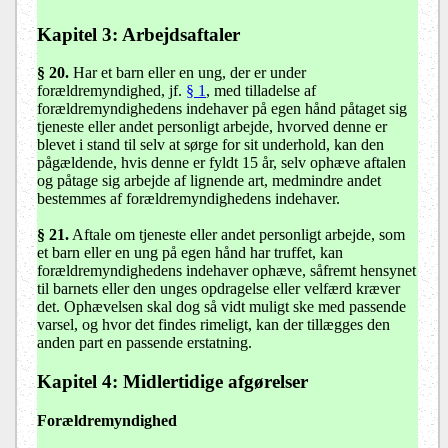
Kapitel 3
: Arbejdsaftaler
§ 20
.
Har et barn eller en ung, der er under
forældremyndighed, jf.
§ 1
, med tilladelse af
forældremyndighedens indehaver på egen hånd påtaget sig
tjeneste eller andet personligt arbejde, hvorved denne er
blevet i stand til selv at sørge for sit underhold, kan den
pågældende, hvis denne er fyldt 15 år, selv ophæve aftalen
og påtage sig arbejde af lignende art, medmindre andet
bestemmes af forældremyndighedens indehaver.
§ 21.
Aftale om tjeneste eller andet personligt arbejde, som
et barn eller en ung på egen hånd har truffet, kan
forældremyndighedens indehaver ophæve, såfremt hensynet
til barnets eller den unges opdragelse eller velfærd kræver
det. Ophævelsen skal dog så vidt muligt ske med passende
varsel, og hvor det findes rimeligt, kan der tillægges den
anden part en passende erstatning.
Kapitel 4
: Midlertidige afgørelser
Forældremyndighed