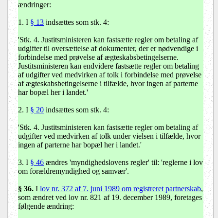
ændringer:
1. I
§ 13
indsættes som stk. 4:
'Stk. 4. Justitsministeren kan fastsætte regler om betaling af
udgifter til oversættelse af dokumenter, der er nødvendige i
forbindelse med prøvelse af ægteskabsbetingelserne.
Justitsministeren kan endvidere fastsætte regler om betaling
af udgifter ved medvirken af tolk i forbindelse med prøvelse
af ægteskabsbetingelserne i tilfælde, hvor ingen af parterne
har bopæl her i landet.'
2. I
§ 20
indsættes som stk. 4:
'Stk. 4. Justitsministeren kan fastsætte regler om betaling af
udgifter ved medvirken af tolk under vielsen i tilfælde, hvor
ingen af parterne har bopæl her i landet.'
3. I
§ 46
ændres 'myndighedslovens regler' til: 'reglerne i lov
om forældremyndighed og samvær'.
§ 36.
I
lov nr. 372 af 7. juni 1989 om registreret partnerskab
,
som ændret ved lov nr. 821 af 19. december 1989, foretages
følgende ændring: