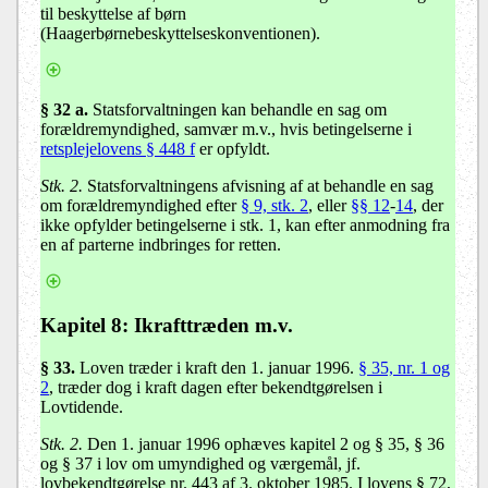
til beskyttelse af børn
(Haagerbørnebeskyttelseskonventionen).
§ 32 a
.
Statsforvaltningen kan behandle en sag om
forældremyndighed, samvær m.v., hvis betingelserne i
retsplejelovens § 448 f
er opfyldt.
Stk. 2.
Statsforvaltningens afvisning af at behandle en sag
om forældremyndighed efter
§ 9, stk. 2
, eller
§§ 12
-
14
, der
ikke opfylder betingelserne i stk. 1, kan efter anmodning fra
en af parterne indbringes for retten.
Kapitel 8
: Ikrafttræden m.v.
§ 33.
Loven træder i kraft den 1. januar 1996.
§ 35, nr. 1 og
2
, træder dog i kraft dagen efter bekendtgørelsen i
Lovtidende.
Stk. 2.
Den 1. januar 1996 ophæves kapitel 2 og § 35, § 36
og § 37 i lov om umyndighed og værgemål, jf.
lovbekendtgørelse nr. 443 af 3. oktober 1985. I lovens § 72,