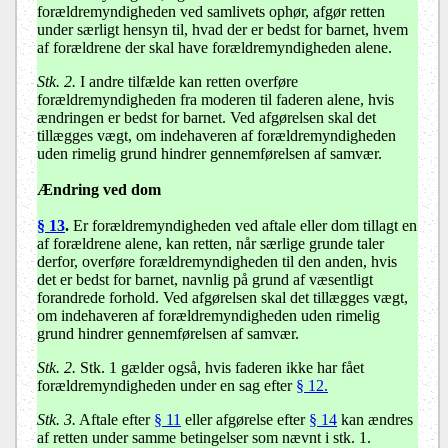
forældremyndigheden ved samlivets ophør, afgør retten
under særligt hensyn til, hvad der er bedst for barnet, hvem
af forældrene der skal have forældremyndigheden alene.
Stk. 2.
I andre tilfælde kan retten overføre
forældremyndigheden fra moderen til faderen alene, hvis
ændringen er bedst for barnet. Ved afgørelsen skal det
tillægges vægt, om indehaveren af forældremyndigheden
uden rimelig grund hindrer gennemførelsen af samvær.
Ændring ved dom
§ 13
.
Er forældremyndigheden ved aftale eller dom tillagt en
af forældrene alene, kan retten, når særlige grunde taler
derfor, overføre forældremyndigheden til den anden, hvis
det er bedst for barnet, navnlig på grund af væsentligt
forandrede forhold. Ved afgørelsen skal det tillægges vægt,
om indehaveren af forældremyndigheden uden rimelig
grund hindrer gennemførelsen af samvær.
Stk. 2.
Stk. 1 gælder også, hvis faderen ikke har fået
forældremyndigheden under en sag efter
§ 12.
Stk. 3.
Aftale efter
§ 11
eller afgørelse efter
§ 14
kan ændres
af retten under samme betingelser som nævnt i stk. 1.