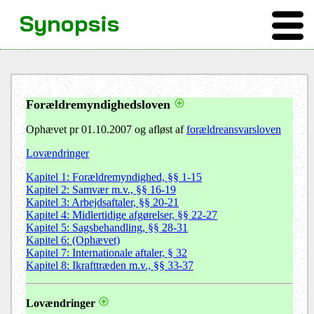
Synopsis
Forældremyndighedsloven
Ophævet pr 01.10.2007 og afløst af
forældreansvarsloven
Lovændringer
Kapitel 1: Forældremyndighed, §§ 1-15
Kapitel 2: Samvær m.v., §§ 16-19
Kapitel 3: Arbejdsaftaler, §§ 20-21
Kapitel 4: Midlertidige afgørelser, §§ 22-27
Kapitel 5: Sagsbehandling, §§ 28-31
Kapitel 6: (Ophævet)
Kapitel 7: Internationale aftaler, § 32
Kapitel 8: Ikrafttræden m.v., §§ 33-37
Lovændringer