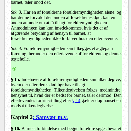
barnet, taler imod det.
Stk. 3.
Har en af forældrene forældremyndigheden alene, og
har denne forvoldt den anden af forældrenes død, kan en
anden anmode om at få tillagt forældremyndigheden.
Anmodningen kan kun imødekommes, hvis det er af
afgørende betydning af hensyn til barnet, at
forældremyndigheden ikke forbliver hos den efterlevende.
Stk. 4.
Forældremyndigheden kan tillægges et ægtepar i
forening, herunder den efterlevende af forældrene og dennes
ægtefælle.
§ 15
.
Indehavere af forældremyndigheden kan tilkendegive,
hvem der efter deres død bør have tillagt
forældremyndigheden. Tilkendegivelsen følges, medmindre
hensynet til, hvad der er bedst for barnet, taler derimod. Den
efterlevendes fortrinsstilling efter
§ 14
gælder dog uanset en
modsat tilkendegivelse.
Kapitel 2
: Samvær m.v.
§ 16
.
Barnets forbindelse med begge forældre søges bevaret