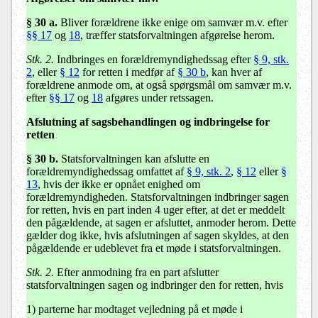
§ 30 a
.
Bliver forældrene ikke enige om samvær m.v. efter
§§ 17
og
18
, træffer statsforvaltningen afgørelse herom.
Stk. 2.
Indbringes en forældremyndighedssag efter
§ 9, stk.
2
, eller
§ 12
for retten i medfør af
§ 30 b
, kan hver af
forældrene anmode om, at også spørgsmål om samvær m.v.
efter
§§ 17
og
18
afgøres under retssagen.
Afslutning af sagsbehandlingen og indbringelse for
retten
§ 30 b
.
Statsforvaltningen kan afslutte en
forældremyndighedssag omfattet af
§ 9, stk. 2
,
§ 12
eller
§
13
, hvis der ikke er opnået enighed om
forældremyndigheden. Statsforvaltningen indbringer sagen
for retten, hvis en part inden 4 uger efter, at det er meddelt
den pågældende, at sagen er afsluttet, anmoder herom. Dette
gælder dog ikke, hvis afslutningen af sagen skyldes, at den
pågældende er udeblevet fra et møde i statsforvaltningen.
Stk. 2.
Efter anmodning fra en part afslutter
statsforvaltningen sagen og indbringer den for retten, hvis
1) parterne har modtaget vejledning på et møde i