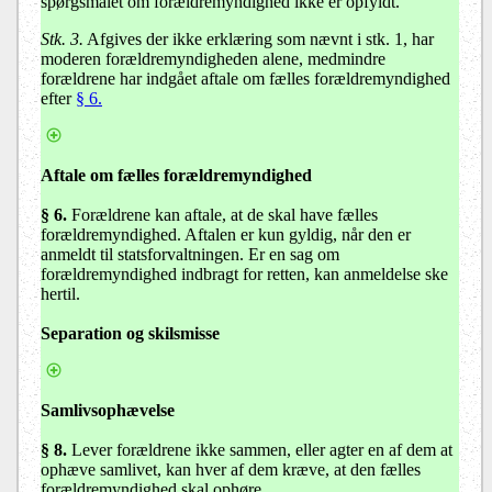
spørgsmålet om forældremyndighed ikke er opfyldt.
Stk. 3.
Afgives der ikke erklæring som nævnt i stk. 1, har
moderen forældremyndigheden alene, medmindre
forældrene har indgået aftale om fælles forældremyndighed
efter
§ 6.
Aftale om fælles forældremyndighed
§ 6
.
Forældrene kan aftale, at de skal have fælles
forældremyndighed. Aftalen er kun gyldig, når den er
anmeldt til statsforvaltningen. Er en sag om
forældremyndighed indbragt for retten, kan anmeldelse ske
hertil.
Separation og skilsmisse
Samlivsophævelse
§ 8
.
Lever forældrene ikke sammen, eller agter en af dem at
ophæve samlivet, kan hver af dem kræve, at den fælles
forældremyndighed skal ophøre.