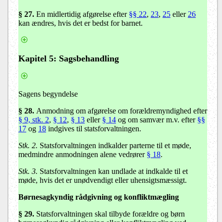
§ 27
.
En midlertidig afgørelse efter
§§ 22
,
23
,
25
eller
26
kan ændres, hvis det er bedst for barnet.
Kapitel 5: Sagsbehandling
Sagens begyndelse
§ 28
.
Anmodning om afgørelse om forældremyndighed efter
§ 9, stk. 2
,
§ 12
,
§ 13
eller
§ 14
og om samvær m.v. efter
§§
17
og
18
indgives til statsforvaltningen.
Stk. 2.
Statsforvaltningen indkalder parterne til et møde,
medmindre anmodningen alene vedrører
§ 18
.
Stk. 3.
Statsforvaltningen kan undlade at indkalde til et
møde, hvis det er unødvendigt eller uhensigtsmæssigt.
Børnesagkyndig rådgivning og konfliktmægling
§ 29
.
Statsforvaltningen skal tilbyde forældre og børn