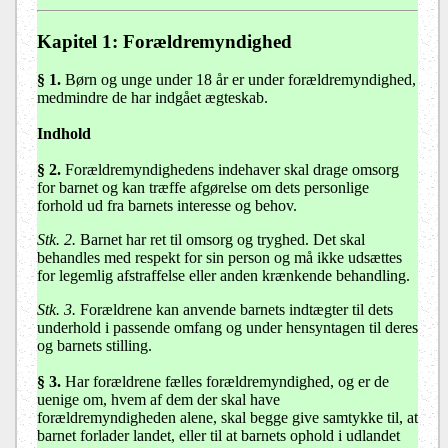
Kapitel 1
: Forældremyndighed
§ 1
.
Børn og unge under 18 år er under forældremyndighed,
medmindre de har indgået ægteskab.
Indhold
§ 2.
Forældremyndighedens indehaver skal drage omsorg
for barnet og kan træffe afgørelse om dets personlige
forhold ud fra barnets interesse og behov.
Stk. 2.
Barnet har ret til omsorg og tryghed. Det skal
behandles med respekt for sin person og må ikke udsættes
for legemlig afstraffelse eller anden krænkende behandling.
Stk. 3.
Forældrene kan anvende barnets indtægter til dets
underhold i passende omfang og under hensyntagen til deres
og barnets stilling.
§ 3
.
Har forældrene fælles forældremyndighed, og er de
uenige om, hvem af dem der skal have
forældremyndigheden alene, skal begge give samtykke til, at
barnet forlader landet, eller til at barnets ophold i udlandet