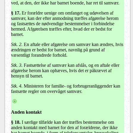
ved, at den, der ikke har barnet boende, har ret til samvær.
§ 17
.
Er forældre uenige om omfanget og udøvelsen af
samvær, kan der efter anmodning træffes afgørelse herom
og fastsættes de nødvendige bestemmelser i forbindelse
hermed. Afgørelsen træffes efter, hvad der er bedst for
barnet.
Stk. 2.
En aftale eller afgørelse om samvær kan ændres, hvis
ændringen er bedst for barnet, navnlig på grund af
væsentligt forandrede forhold.
Stk. 3.
Fastsættelse af samvær kan afslås, og en aftale eller
afgørelse herom kan ophæves, hvis det er påkrævet af
hensyn til barnet.
Stk. 4.
Ministeren for familie- og forbrugeranliggender kan
fastsætte regler om overvåget samvær.
Anden kontakt
§ 18.
I særlige tilfælde kan der træffes bestemmelse om
anden kontakt med barnet for den af forældrene, der ikke
har barnet boende, i form af telefonsamtaler, brevveksling