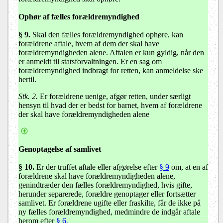
Ophør af fælles forældremyndighed
§ 9
.
Skal den fælles forældremyndighed ophøre, kan
forældrene aftale, hvem af dem der skal have
forældremyndigheden alene. Aftalen er kun gyldig, når den
er anmeldt til statsforvaltningen. Er en sag om
forældremyndighed indbragt for retten, kan anmeldelse ske
hertil.
Stk. 2.
Er forældrene uenige, afgør retten, under særligt
hensyn til hvad der er bedst for barnet, hvem af forældrene
der skal have forældremyndigheden alene
Genoptagelse af samlivet
§ 10
.
Er der truffet aftale eller afgørelse efter
§ 9
om, at en af
forældrene skal have forældremyndigheden alene,
genindtræder den fælles forældremyndighed, hvis gifte,
herunder separerede, forældre genoptager eller fortsætter
samlivet. Er forældrene ugifte eller fraskilte, får de ikke på
ny fælles forældremyndighed, medmindre de indgår aftale
herom efter
§ 6.