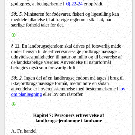
godtgøres, at betingelserne i
§§ 22
-
24
er opfyldt.
Stk. 5.
Ministeren for fødevarer, fiskeri og ligestilling kan
meddele tilladelse til at fravige reglerne i stk. 1-4, når
særlige forhold taler for det.
§ 11.
En landbrugsejendom skal drives på forsvarlig måde
under hensyn til de erhvervsmæssige jordbrugsmæssige
udnyttelsesmuligheder, til natur og miljø og til bevarelse af
de landskabelige værdier. Anvendelse til naturformål
betragtes også som forsvarlig drift.
Stk. 2.
Ingen del af en landbrugsejendom må tages i brug til
ikkejordbrugsmæssige formål, medmindre en sådan
anvendelse er i overensstemmelse med bestemmelserne i
lov
om planlægning
eller lov om råstoffer.
Kapitel 7
: Personers erhvervelse af
landbrugsejendomme i landzone
A. Fri handel