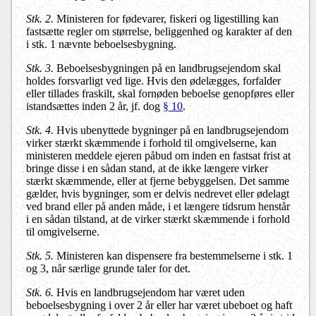
Stk. 2.
Ministeren for fødevarer, fiskeri og ligestilling kan
fastsætte regler om størrelse, beliggenhed og karakter af den
i stk. 1 nævnte beboelsesbygning.
Stk. 3.
Beboelsesbygningen på en landbrugsejendom skal
holdes forsvarligt ved lige. Hvis den ødelægges, forfalder
eller tillades fraskilt, skal fornøden beboelse genopføres eller
istandsættes inden 2 år, jf. dog
§ 10
.
Stk. 4.
Hvis ubenyttede bygninger på en landbrugsejendom
virker stærkt skæmmende i forhold til omgivelserne, kan
ministeren meddele ejeren påbud om inden en fastsat frist at
bringe disse i en sådan stand, at de ikke længere virker
stærkt skæmmende, eller at fjerne bebyggelsen. Det samme
gælder, hvis bygninger, som er delvis nedrevet eller ødelagt
ved brand eller på anden måde, i et længere tidsrum henstår
i en sådan tilstand, at de virker stærkt skæmmende i forhold
til omgivelserne.
Stk. 5.
Ministeren kan dispensere fra bestemmelserne i stk. 1
og 3, når særlige grunde taler for det.
Stk. 6.
Hvis en landbrugsejendom har været uden
beboelsesbygning i over 2 år eller har været ubeboet og haft