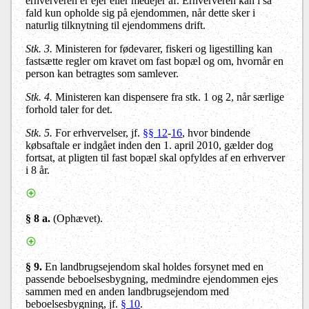
erhververen er ejer eller medejer af. Erhververen kan i så
fald kun opholde sig på ejendommen, når dette sker i
naturlig tilknytning til ejendommens drift.
Stk. 3.
Ministeren for fødevarer, fiskeri og ligestilling kan
fastsætte regler om kravet om fast bopæl og om, hvornår en
person kan betragtes som samlever.
Stk. 4.
Ministeren kan dispensere fra stk. 1 og 2, når særlige
forhold taler for det.
Stk. 5.
For erhvervelser, jf.
§§ 12
-
16
, hvor bindende
købsaftale er indgået inden den 1. april 2010, gælder dog
fortsat, at pligten til fast bopæl skal opfyldes af en erhverver
i 8 år.
§ 8 a.
(Ophævet).
§ 9.
En landbrugsejendom skal holdes forsynet med en
passende beboelsesbygning, medmindre ejendommen ejes
sammen med en anden landbrugsejendom med
beboelsesbygning, jf.
§ 10
.