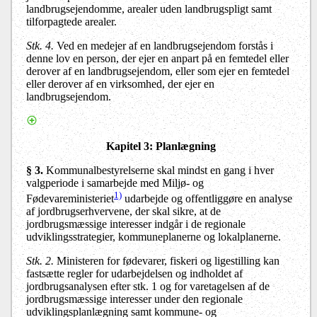
landbrugsejendomme, arealer uden landbrugspligt samt
tilforpagtede arealer.
Stk. 4.
Ved en medejer af en landbrugsejendom forstås i
denne lov en person, der ejer en anpart på en femtedel eller
derover af en landbrugsejendom, eller som ejer en femtedel
eller derover af en virksomhed, der ejer en
landbrugsejendom.
Kapitel 3
: Planlægning
§ 3.
Kommunalbestyrelserne skal mindst en gang i hver
valgperiode i samarbejde med Miljø- og
1)
Fødevareministeriet
udarbejde og offentliggøre en analyse
af jordbrugserhvervene, der skal sikre, at de
jordbrugsmæssige interesser indgår i de regionale
udviklingsstrategier, kommuneplanerne og lokalplanerne
.
Stk. 2.
Ministeren for fødevarer, fiskeri og ligestilling kan
fastsætte regler for udarbejdelsen og indholdet af
jordbrugsanalysen efter stk. 1 og for varetagelsen af de
jordbrugsmæssige interesser under den regionale
udviklingsplanlægning samt kommune- og