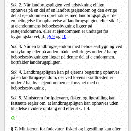
Stk. 2.
Når landbrugspligten ved udstykning el.lign.
ophæves på en del af en landbrugsejendom og den øvrige
del af ejendommen opretholdes med landbrugspligt, er det
en betingelse for ophævelse af landbrugspligten efter stk. 1,
at ejendommens beboelsesbygning ligger på
restejendommen, eller at ejendommen er undtaget fra
bygningskravet, jf.
§§ 9
og
10
.
Stk. 3.
Når en landbrugsejendom med beboelsesbygning ved
udstykning eller på anden måde nedbringes under 2 ha og
beboelsesbygningen ligger på denne del af ejendommen,
bortfalder landbrugspligten.
Stk. 4.
Landbrugspligten kan på ejerens begæring ophæves
på en landbrugsejendom, der ved lovens ikrafttræden er
under 2 ha, hvis ejendommen er forsynet med en
beboelsesbygning
.
Stk. 5.
Ministeren for fødevarer, fiskeri og ligestilling kan
fastsætte regler om, at landbrugspligten kan ophæves uden
tilladelse i videre omfang end efter stk. 1-4.
§ 7.
Ministeren for fødevarer, fiskeri og ligestilling kan efter