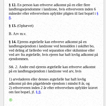
§ 12.
En person kan erhverve adkomst på en eller flere
landbrugsejendomme i landzone, hvis erhververen inden 6
måneder efter erhvervelsen opfylder pligten til fast bopæl i
§
8
.
§ 13.
(Ophævet)
B. Arv m.v.
§ 14.
Ejerens ægtefælle kan erhverve adkomst på en
landbrugsejendom i landzone ved hensidden i uskiftet bo,
ved deling af fællesbo
ved separation eller skilsmisse
eller
ved arv fra ægtefælle, hvis ejeren har haft lovlig adkomst på
ejendommen.
Stk. 2.
Andre end ejerens ægtefælle kan erhverve adkomst
på en landbrugsejendom i landzone ved arv, hvis
1) arveladeren eller dennes ægtefælle har haft lovlig
adkomst på den pågældende ejendom i mindst 8 år, og
2) erhververen inden 2 år efter erhvervelsen opfylder kravet
om fast bopæl, jf.
§ 8
.