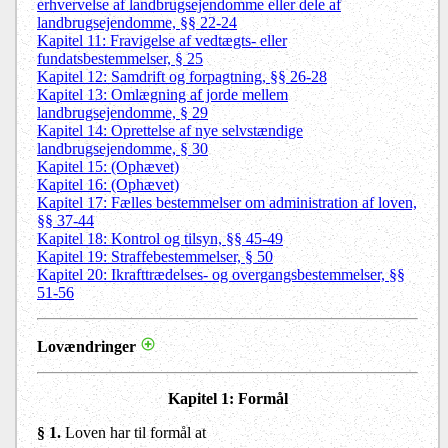
erhvervelse af landbrugsejendomme eller dele af
landbrugsejendomme, §§ 22-24
Kapitel 11: Fravigelse af vedtægts- eller
fundatsbestemmelser, § 25
Kapitel 12: Samdrift og forpagtning, §§ 26-28
Kapitel 13: Omlægning af jorde mellem
landbrugsejendomme, § 29
Kapitel 14: Oprettelse af nye selvstændige
landbrugsejendomme, § 30
Kapitel 15: (Ophævet)
Kapitel 16: (Ophævet)
Kapitel 17: Fælles bestemmelser om administration af loven,
§§ 37-44
Kapitel 18: Kontrol og tilsyn, §§ 45-49
Kapitel 19: Straffebestemmelser, § 50
Kapitel 20: Ikrafttrædelses- og overgangsbestemmelser, §§
51-56
Lovændringer
Kapitel 1
: Formål
§ 1.
Loven har til formål at