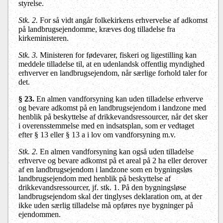
styrelse.
Stk. 2.
For så vidt angår folkekirkens erhvervelse af adkomst
på landbrugsejendomme, kræves dog tilladelse fra
kirkeministeren.
Stk. 3.
Ministeren for fødevarer, fiskeri og ligestilling kan
meddele tilladelse til, at en udenlandsk offentlig myndighed
erhverver en landbrugsejendom, når særlige forhold taler for
det.
§ 23.
En almen vandforsyning
kan uden tilladelse erhverve
og bevare adkomst på en landbrugsejendom i landzone med
henblik på beskyttelse af drikkevandsressourcer, når det sker
i overensstemmelse med en indsatsplan, som er vedtaget
efter § 13 eller § 13 a i lov om vandforsyning m.v.
Stk. 2.
En almen vandforsyning
kan også uden tilladelse
erhverve og bevare adkomst på et areal på 2 ha eller derover
af en landbrugsejendom i landzone som en bygningsløs
landbrugsejendom med henblik på beskyttelse af
drikkevandsressourcer, jf. stk. 1. På den bygningsløse
landbrugsejendom skal der tinglyses deklaration om, at der
ikke uden særlig tilladelse må opføres nye bygninger på
ejendommen.