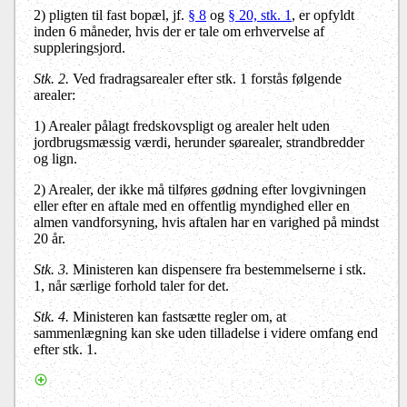
2
)
pligten til fast bopæl, jf.
§ 8
og
§ 20, stk. 1
, er opfyldt
inden 6 måneder, hvis der er tale om erhvervelse af
suppleringsjord.
Stk. 2.
Ved fradragsarealer efter stk. 1 forstås følgende
arealer:
1)
Arealer pålagt fredskovspligt og arealer helt uden
jordbrugsmæssig værdi, herunder søarealer, strandbredder
og lign.
2)
Arealer, der ikke må tilføres gødning efter lovgivningen
eller efter en aftale med en offentlig myndighed eller en
almen vandforsyning, hvis aftalen har en varighed på mindst
20 år
.
Stk. 3.
Ministeren kan dispensere fra bestemmelserne i stk.
1, når særlige forhold taler for det.
Stk. 4.
Ministeren kan fastsætte regler om, at
sammenlægning kan ske uden tilladelse i videre omfang end
efter stk. 1.