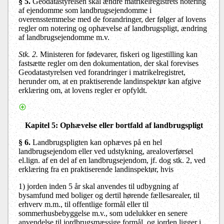
§ 5.
Geodatastyrelsen
skal ændre matrikelregistrets notering
af ejendomme som landbrugsejendomme i
overensstemmelse med de forandringer, der følger af lovens
regler om notering og ophævelse af landbrugspligt, ændring
af landbrugsejendomme m.v.
Stk. 2.
Ministeren for fødevarer, fiskeri og ligestilling kan
fastsætte regler om den dokumentation, der skal forevises
Geodatastyrelsen
ved forandringer i matrikelregistret,
herunder om, at en praktiserende landinspektør kan afgive
erklæring om, at lovens regler er opfyldt.
Kapitel 5
: Ophævelse eller bortfald af landbrugspligt
§ 6.
Landbrugspligten kan ophæves på en hel
landbrugsejendom eller ved udstykning, arealoverførsel
el.lign. af en del af en landbrugsejendom, jf. dog stk. 2, ved
erklæring fra en praktiserende landinspektør, hvis
1) jorden inden 5 år skal anvendes til udbygning af
bysamfund med boliger og dertil hørende fællesarealer, til
erhverv m.m., til offentlige formål eller til
sommerhusbebyggelse m.v., som udelukker en senere
anvendelse til jordbrugsmæssige formål, og jorden ligger i