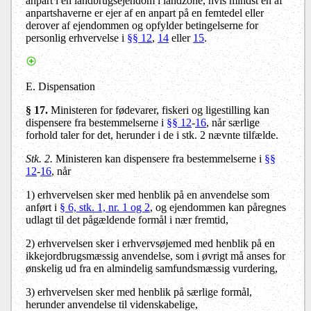
anpart i en landbrugsejendom i landzone, hvis mindst en af
anpartshaverne er ejer af en anpart på en femtedel eller
derover af ejendommen og opfylder betingelserne for
personlig erhvervelse i
§§ 12
,
14
eller
15
.
E. Dispensation
§ 17.
Ministeren for fødevarer, fiskeri og ligestilling kan
dispensere fra bestemmelserne i
§§ 12
-
16
, når særlige
forhold taler for det, herunder i de i stk. 2 nævnte tilfælde.
Stk. 2.
Ministeren kan dispensere fra bestemmelserne i
§§
12
-
16
, når
1)
erhvervelsen sker med henblik på en anvendelse som
anført i
§ 6, stk. 1, nr. 1 og 2
, og ejendommen kan påregnes
udlagt til det pågældende formål i nær fremtid,
2)
erhvervelsen sker i erhvervsøjemed med henblik på en
ikkejordbrugsmæssig anvendelse, som i øvrigt må anses for
ønskelig ud fra en almindelig samfundsmæssig vurdering,
3)
erhvervelsen sker med henblik på særlige formål,
herunder anvendelse til videnskabelige,