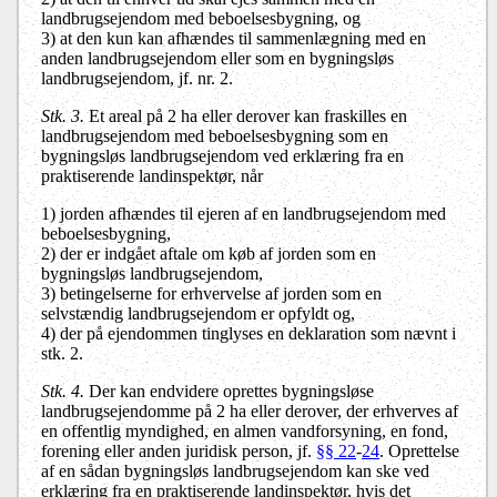
landbrugsejendom med beboelsesbygning, og
3) at den kun kan afhændes til sammenlægning med en
anden landbrugsejendom eller som en bygningsløs
landbrugsejendom, jf. nr. 2.
Stk. 3.
Et areal på 2 ha eller derover kan fraskilles en
landbrugsejendom med beboelsesbygning som en
bygningsløs landbrugsejendom ved erklæring fra en
praktiserende landinspektør, når
1) jorden afhændes til ejeren af en landbrugsejendom med
beboelsesbygning,
2) der er indgået aftale om køb af jorden som en
bygningsløs landbrugsejendom,
3) betingelserne for erhvervelse af jorden som en
selvstændig landbrugsejendom er opfyldt og,
4) der på ejendommen tinglyses en deklaration som nævnt i
stk. 2.
Stk. 4.
Der kan endvidere oprettes bygningsløse
landbrugsejendomme på 2 ha eller derover, der erhverves af
en offentlig myndighed,
en almen vandforsyning
, en fond,
forening eller anden juridisk person, jf.
§§ 22
-
24
. Oprettelse
af en sådan bygningsløs landbrugsejendom kan ske ved
erklæring fra en praktiserende landinspektør, hvis det