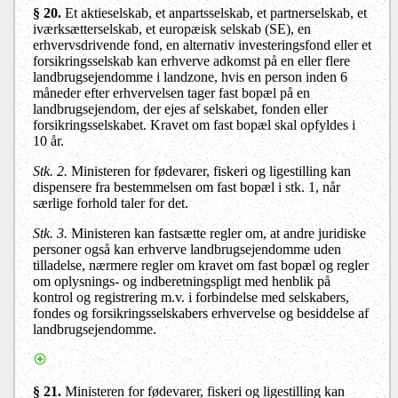
§ 20.
Et aktieselskab, et anpartsselskab, et partnerselskab, et
iværksætterselskab, et europæisk selskab (SE), en
erhvervsdrivende fond, en alternativ investeringsfond eller et
forsikringsselskab kan erhverve adkomst på en eller flere
landbrugsejendomme i landzone, hvis en person inden 6
måneder efter erhvervelsen tager fast bopæl på en
landbrugsejendom, der ejes af selskabet, fonden eller
forsikringsselskabet. Kravet om fast bopæl skal opfyldes i
10 år.
Stk. 2.
Ministeren for fødevarer, fiskeri og ligestilling kan
dispensere fra bestemmelsen om fast bopæl i stk. 1, når
særlige forhold taler for det.
Stk. 3.
Ministeren kan fastsætte regler om, at andre juridiske
personer også kan erhverve landbrugsejendomme uden
tilladelse, nærmere regler om kravet om fast bopæl og regler
om oplysnings- og indberetningspligt med henblik på
kontrol og registrering m.v. i forbindelse med selskabers,
fondes og forsikringsselskabers erhvervelse og besiddelse af
landbrugsejendomme
.
§ 21.
Ministeren for fødevarer, fiskeri og ligestilling kan