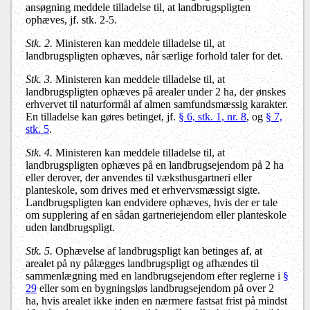
ansøgning meddele tilladelse til, at landbrugspligten
ophæves, jf. stk. 2-5.
Stk. 2.
Ministeren kan meddele tilladelse til, at
landbrugspligten ophæves, når særlige forhold taler for det.
Stk. 3.
Ministeren kan meddele tilladelse til, at
landbrugspligten ophæves på arealer under 2 ha, der ønskes
erhvervet til naturformål af almen samfundsmæssig karakter
.
En tilladelse kan gøres betinget, jf.
§ 6, stk. 1, nr. 8
, og
§ 7,
stk. 5
.
Stk. 4.
Ministeren kan meddele tilladelse til, at
landbrugspligten ophæves på en landbrugsejendom på 2 ha
eller derover, der anvendes til væksthusgartneri eller
planteskole, som drives med et erhvervsmæssigt sigte.
Landbrugspligten kan endvidere ophæves, hvis der er tale
om supplering af en sådan gartneriejendom eller planteskole
uden landbrugspligt.
Stk. 5.
Ophævelse af landbrugspligt kan betinges af, at
arealet på ny pålægges landbrugspligt og afhændes til
sammenlægning med en landbrugsejendom efter reglerne i
§
29
eller som en bygningsløs landbrugsejendom på over 2
ha, hvis arealet ikke inden en nærmere fastsat frist på mindst