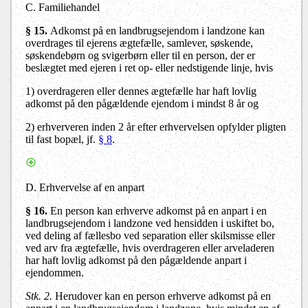
C. Familiehandel
§ 15.
Adkomst på en landbrugsejendom i landzone kan
overdrages til ejerens ægtefælle, samlever, søskende,
søskendebørn og svigerbørn eller til en person, der er
beslægtet med ejeren i ret op- eller nedstigende linje, hvis
1)
overdrageren eller dennes ægtefælle har haft lovlig
adkomst på den pågældende ejendom i mindst 8 år og
2)
erhververen inden 2 år efter erhvervelsen opfylder pligten
til fast bopæl, jf.
§ 8
.
D. Erhvervelse af en anpart
§ 16.
En person kan erhverve adkomst på en anpart i en
landbrugsejendom i landzone ved hensidden i uskiftet bo,
ved deling af fællesbo
ved separation eller skilsmisse
eller
ved arv fra ægtefælle, hvis overdrageren eller arveladeren
har haft lovlig adkomst på den pågældende anpart i
ejendommen.
Stk. 2.
Herudover kan en person erhverve adkomst på en