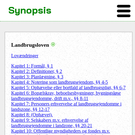
Synopsis
Landbrugsloven
Lovændringer
Kapitel 1: Formål, § 1
Kapitel 2: Definitioner, § 2
Kapitel 3: Planlægning, § 3
Kapitel 4: Notering som landbrugsejendom, §§ 4-5
Kapitel 5: Ophævelse eller bortfald af landbrugspligt, §§ 6-7
Kapitel 6: Bopælskrav, beboelsesbygninger, bygningsløse
landbrugsejendomme, drift m.v., §§ 8-11
Kapitel 7: Personers erhvervelse af landbrugsejendomme i
landszone, §§ 12-17
Kapitel 8: (Ophævet).
Kapitel 9: Selskabers m.v. erhvervelse af
landbrugsejendomme i landzone, §§ 20-21
Kapitel 10: Offentlige myndigheders og fondes m.v.