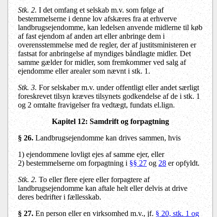
Stk. 2.
I det omfang et selskab m.v. som følge af
bestemmelserne i denne lov afskæres fra at erhverve
landbrugsejendomme, kan ledelsen anvende midlerne til køb
af fast ejendom af anden art eller anbringe dem i
overensstemmelse med de regler, der af justitsministeren er
fastsat for anbringelse af myndiges båndlagte midler. Det
samme gælder for midler, som fremkommer ved salg af
ejendomme eller arealer som nævnt i stk. 1.
Stk. 3.
For selskaber m.v. under offentligt eller andet særligt
foreskrevet tilsyn kræves tilsynets godkendelse af de i stk. 1
og 2 omtalte fravigelser fra vedtægt, fundats el.lign.
Kapitel 12
: Samdrift og forpagtning
§ 26.
Landbrugsejendomme kan drives sammen, hvis
1) ejendommene lovligt ejes af samme ejer, eller
2) bestemmelserne om forpagtning i
§§ 27
og
28
er opfyldt.
Stk. 2.
To eller flere ejere eller forpagtere af
landbrugsejendomme kan aftale helt eller delvis at drive
deres bedrifter i fællesskab.
§ 27.
En person eller en virksomhed m.v., jf.
§ 20, stk. 1
og