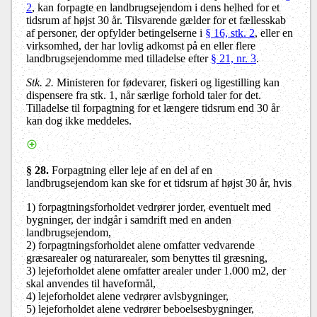
2
, kan forpagte en landbrugsejendom i dens helhed for et
tidsrum af højst 30 år. Tilsvarende gælder for et fællesskab
af personer, der opfylder betingelserne i
§ 16, stk. 2
, eller en
virksomhed, der har lovlig adkomst på en eller flere
landbrugsejendomme med tilladelse efter
§ 21, nr. 3
.
Stk. 2.
Ministeren for fødevarer, fiskeri og ligestilling kan
dispensere fra stk. 1, når særlige forhold taler for det.
Tilladelse til forpagtning for et længere tidsrum end 30 år
kan dog ikke meddeles.
§ 28.
Forpagtning eller leje af en del af en
landbrugsejendom kan ske for et tidsrum af højst 30 år, hvis
1)
forpagtningsforholdet vedrører jorder, eventuelt med
bygninger, der indgår i samdrift med en anden
landbrugsejendom,
2)
forpagtningsforholdet alene omfatter vedvarende
græsarealer og naturarealer, som benyttes til græsning,
3)
lejeforholdet alene omfatter arealer under 1.000 m
2
, der
skal anvendes til haveformål
,
4) lejeforholdet alene vedrører avlsbygninger,
5) lejeforholdet alene vedrører beboelsesbygninger,