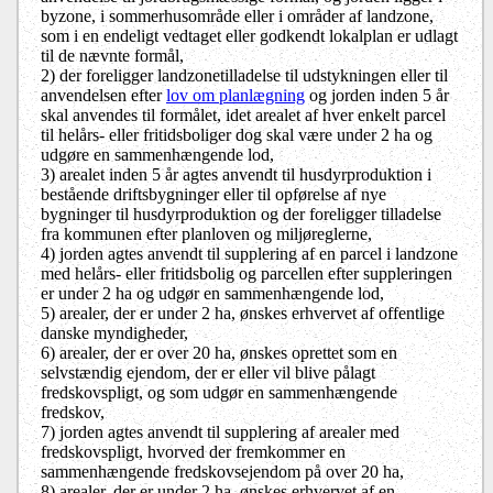
byzone, i sommerhusområde eller i områder af landzone,
som i en endeligt vedtaget eller godkendt lokalplan er udlagt
til de nævnte formål,
2) der foreligger landzonetilladelse til udstykningen
eller til
anvendelsen
efter
lov om planlægning
og jorden inden 5 år
skal anvendes til formålet, idet arealet af hver enkelt parcel
til helårs- eller fritidsboliger dog skal være under 2 ha og
udgøre en sammenhængende lod,
3)
arealet inden 5 år agtes anvendt til husdyrproduktion i
bestående driftsbygninger eller til opførelse af nye
bygninger til husdyrproduktion og der foreligger tilladelse
fra kommunen efter planloven og miljøreglerne,
4) jorden agtes anvendt til supplering af en parcel i landzone
med helårs- eller fritidsbolig og parcellen efter suppleringen
er under 2 ha og udgør en sammenhængende lod,
5) arealer, der er under 2 ha, ønskes erhvervet af offentlige
danske myndigheder,
6) arealer, der er over 20 ha, ønskes oprettet som en
selvstændig ejendom, der er eller vil blive pålagt
fredskovspligt, og som udgør en sammenhængende
fredskov,
7) jorden agtes anvendt til supplering af arealer med
fredskovspligt, hvorved der fremkommer en
sammenhængende fredskovsejendom på over 20 ha,
8) arealer, der er under 2 ha, ønskes erhvervet af en