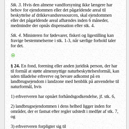
Stk. 3.
Hvis
den almene vandforsyning
ikke længere har
behov for ejendommen eller det pågældende areal til
beskyttelse af drikkevandsressourcen, skal ejendommen
eller det pågældende areal afhændes inden 6 måneder,
medmindre der opnås dispensation efter stk. 4.
Stk. 4.
Ministeren for fødevarer, fiskeri og ligestilling kan
fravige bestemmelserne i stk. 1-3, når særlige forhold taler
for det
.
§ 24.
En fond, forening eller anden juridisk person, der har
til formål at støtte almennyttige naturbeskyttelsesformål, kan
uden tilladelse erhverve og bevare adkomst på en
landbrugsejendom i landzone med henblik på anvendelse til
naturformål, hvis
1)
erhververen har opnået forhåndsgodkendelse, jf. stk. 6,
2)
landbrugsejendommen i dens helhed ligger inden for
områder, der er fastsat efter regler udstedt i medfør af stk. 7,
og
3)
erhververen forpligter sig til