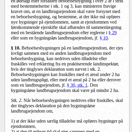
en ødelagt eller forfalden beboelsesbygning i over 2 år i strid
med bestemmelserne i stk. 1 og 3, kan ministeren fravige
kravet om, at en landbrugsejendom skal være forsynet med
en beboelsesbygning, og bestemme, at der ikke må opføres
nye bygninger på ejendommen, samt at ejendommen ved
førstkommende ejerskifte skal afhændes til sammenlægning
med en bestående landbrugsejendom efter reglerne i
§ 29
eller som en bygningsløs landbrugsejendom, jf.
§ 10
.
§ 10.
Beboelsesbygningen på en landbrugsejendom, der ejes
lovligt sammen med en anden landbrugsejendom med
beboelsesbygning, kan nedrives uden tilladelse eller
fraskilles ved erklæring fra en praktiserende landinspektør,
hvis der tinglyses deklaration som nævnt i stk. 2.
Beboelsesbygningen kan fraskilles med et areal under 2 ha
uden landbrugspligt, eller med et areal på 2 ha eller derover
som en landbrugsejendom, jf.
§ 30, stk. 1
. Den
bygningsløse landbrugsejendom skal være på mindst 2 ha.
Stk. 2.
Når beboelsesbygningen nedrives eller fraskilles, skal
der tinglyses deklaration på den bygningsløse
landbrugsejendom om,
1) at der ikke uden særlig tilladelse må opføres bygninger på
ejendommen,
2) at den til enhver tid skal ejes sammen med en