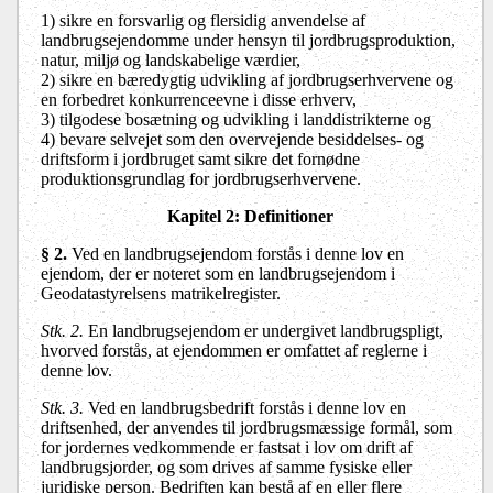
1) sikre en forsvarlig og flersidig anvendelse af
landbrugsejendomme under hensyn til jordbrugsproduktion,
natur, miljø og landskabelige værdier,
2) sikre en bæredygtig udvikling af jordbrugserhvervene og
en forbedret konkurrenceevne i disse erhverv,
3) tilgodese bosætning og udvikling i landdistrikterne og
4) bevare selvejet som den overvejende besiddelses- og
driftsform i jordbruget samt sikre det fornødne
produktionsgrundlag for jordbrugserhvervene.
Kapitel 2
: Definitioner
§ 2.
Ved en landbrugsejendom forstås i denne lov en
ejendom, der er noteret som en landbrugsejendom i
Geodatastyrelsen
s matrikelregister.
Stk. 2.
En landbrugsejendom er undergivet landbrugspligt,
hvorved forstås, at ejendommen er omfattet af reglerne i
denne lov.
Stk. 3.
Ved en landbrugsbedrift forstås i denne lov en
driftsenhed, der anvendes til jordbrugsmæssige formål, som
for jordernes vedkommende er fastsat i lov om drift af
landbrugsjorder, og som drives af samme fysiske eller
juridiske person. Bedriften kan bestå af en eller flere