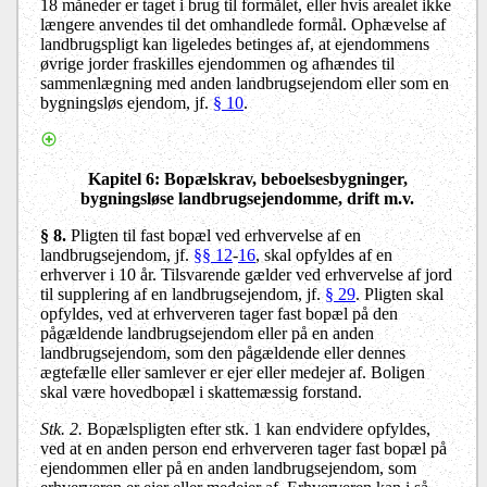
18 måneder er taget i brug til formålet, eller hvis arealet ikke
længere anvendes til det omhandlede formål. Ophævelse af
landbrugspligt kan ligeledes betinges af, at ejendommens
øvrige jorder fraskilles ejendommen og afhændes til
sammenlægning med anden landbrugsejendom eller som en
bygningsløs ejendom, jf.
§ 10
.
Kapitel 6
: Bopælskrav, beboelsesbygninger,
bygningsløse landbrugsejendomme, drift m.v.
§ 8.
Pligten til fast bopæl ved erhvervelse af en
landbrugsejendom, jf.
§§ 12
-
16
, skal opfyldes af en
erhverver i 10 år. Tilsvarende gælder ved erhvervelse af jord
til supplering af en landbrugsejendom, jf.
§ 29
. Pligten skal
opfyldes, ved at erhververen tager fast bopæl på den
pågældende landbrugsejendom eller på en anden
landbrugsejendom, som den pågældende eller dennes
ægtefælle eller samlever er ejer eller medejer af. Boligen
skal være hovedbopæl i skattemæssig forstand.
Stk. 2.
Bopælspligten efter stk. 1 kan endvidere opfyldes,
ved at en anden person end erhververen tager fast bopæl på
ejendommen eller på en anden landbrugsejendom, som