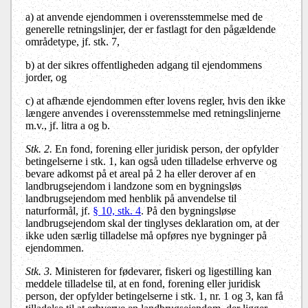
a)
at anvende ejendommen i overensstemmelse med de
generelle retningslinjer, der er fastlagt for den pågældende
områdetype, jf. stk. 7,
b)
at der sikres offentligheden adgang til ejendommens
jorder, og
c)
at afhænde ejendommen efter lovens regler, hvis den ikke
længere anvendes i overensstemmelse med retningslinjerne
m.v., jf. litra a og b.
Stk. 2.
En fond, forening eller juridisk person, der opfylder
betingelserne i stk. 1, kan også uden tilladelse erhverve og
bevare adkomst på et areal på 2 ha eller derover af en
landbrugsejendom i landzone som en bygningsløs
landbrugsejendom med henblik på anvendelse til
naturformål, jf.
§ 10, stk. 4
. På den bygningsløse
landbrugsejendom skal der tinglyses deklaration om, at der
ikke uden særlig tilladelse må opføres nye bygninger på
ejendommen.
Stk. 3.
Ministeren for fødevarer, fiskeri og ligestilling kan
meddele tilladelse til, at en fond, forening eller juridisk
person, der opfylder betingelserne i stk. 1, nr. 1 og 3, kan få