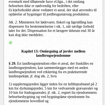
eventuelt med tilhørende have el.lign., i det omfang
beboelsen ikke er nødvendig for bedriften, eller
6) lejeforholdet alene vedrører et areal, der skal anvendes til
opførelse af bygninger til jordbrugsmæssig produktion.
Stk. 2.
Ministeren for fødevarer, fiskeri og ligestilling kan
dispensere fra bestemmelserne i stk. 1, når særlige forhold
taler for det. Dispensation for et længere tidsrum end 30 år
kan dog ikke meddeles.
Kapitel 13
: Omlægning af jorder mellem
landbrugsejendomme
§ 29.
En landbrugsejendom eller et areal, der fraskilles en
landbrugsejendom, kan sammenlægges med en anden
landbrugsejendom ved erklæring fra en praktiserende
landinspektør, jf. dog stk. 2, hvis
1
)
suppleringsjorden ligger inden for en luftlinjeafstand på 2
km for dyrkningsjorder, 5 km for vedvarende græsarealer og
10 km for fradragsarealer, jf. stk. 2, regnet fra ejendommens
beboelsesbygning og ved bygningsløse ejendomme fra
ejendommens hovedlod og