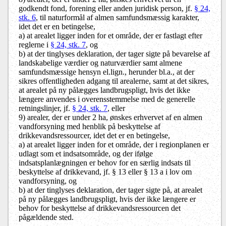
godkendt fond, forening eller anden juridisk person, jf.
§ 24,
stk. 6
, til naturformål af almen samfundsmæssig karakter,
idet det er en betingelse,
a) at arealet ligger inden for et område, der er fastlagt efter
reglerne i
§ 24, stk. 7
, og
b) at der tinglyses deklaration, der tager sigte på bevarelse af
landskabelige værdier og naturværdier samt almene
samfundsmæssige hensyn el.lign., herunder bl.a., at der
sikres offentligheden adgang til arealerne, samt at det sikres,
at arealet på ny pålægges landbrugspligt, hvis det ikke
længere anvendes i overensstemmelse med de generelle
retningslinjer, jf.
§ 24, stk. 7
, eller
9) arealer, der er under 2 ha, ønskes erhvervet af
en almen
vandforsyning
med henblik på beskyttelse af
drikkevandsressourcer, idet det er en betingelse,
a) at arealet ligger inden for et område, der i regionplanen er
udlagt som et indsatsområde, og der ifølge
indsatsplanlægningen er behov for en særlig indsats til
beskyttelse af drikkevand, jf. § 13 eller § 13 a i lov om
vandforsyning, og
b) at der tinglyses deklaration, der tager sigte på, at arealet
på ny pålægges landbrugspligt, hvis der ikke længere er
behov for beskyttelse af drikkevandsressourcen det
pågældende sted.