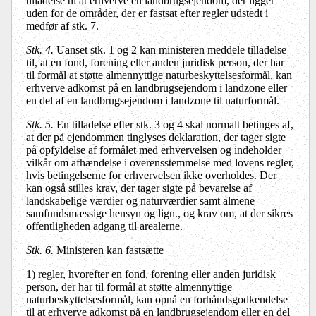
tilladelse til at erhverve en landbrugsejendom, der ligger
uden for de områder, der er fastsat efter regler udstedt i
medfør af stk. 7.
Stk. 4.
Uanset stk. 1 og 2 kan ministeren meddele tilladelse
til, at en fond, forening eller anden juridisk person, der har
til formål at støtte almennyttige naturbeskyttelsesformål, kan
erhverve adkomst på en landbrugsejendom i landzone eller
en del af en landbrugsejendom i landzone til naturformål.
Stk. 5.
En tilladelse efter stk. 3 og 4 skal normalt betinges af,
at der på ejendommen tinglyses deklaration, der tager sigte
på opfyldelse af formålet med erhvervelsen og indeholder
vilkår om afhændelse i overensstemmelse med lovens regler,
hvis betingelserne for erhvervelsen ikke overholdes. Der
kan også stilles krav, der tager sigte på bevarelse af
landskabelige værdier og naturværdier samt almene
samfundsmæssige hensyn og lign., og krav om, at der sikres
offentligheden adgang til arealerne.
Stk. 6.
Ministeren kan fastsætte
1)
regler, hvorefter en fond, forening eller anden juridisk
person, der har til formål at støtte almennyttige
naturbeskyttelsesformål, kan opnå en forhåndsgodkendelse
til at erhverve adkomst på en landbrugsejendom eller en del