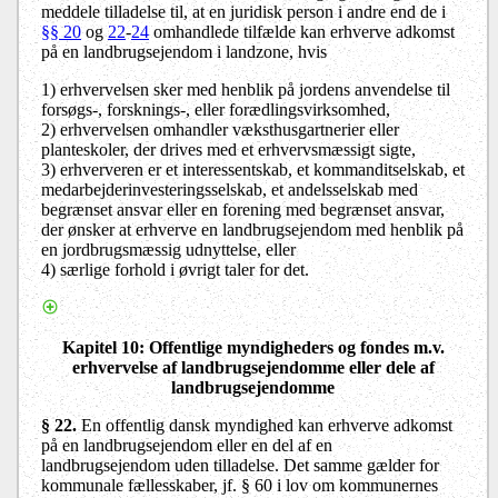
meddele tilladelse til, at en juridisk person i andre end de i
§§ 20
og
22
-
24
omhandlede tilfælde kan erhverve adkomst
på en landbrugsejendom i landzone, hvis
1) erhvervelsen sker med henblik på jordens anvendelse til
forsøgs-, forsknings-, eller forædlingsvirksomhed,
2) erhvervelsen omhandler væksthusgartnerier eller
planteskoler, der drives med et erhvervsmæssigt sigte,
3)
erhververen er et interessentskab, et kommanditselskab, et
medarbejderinvesteringsselskab, et andelsselskab med
begrænset ansvar eller en forening med begrænset ansvar,
der ønsker at erhverve en landbrugsejendom med henblik på
en jordbrugsmæssig udnyttelse, eller
4) særlige forhold i øvrigt taler for det.
Kapitel 10
: Offentlige myndigheders og fondes m.v.
erhvervelse af landbrugsejendomme eller dele af
landbrugsejendomme
§ 22.
En offentlig dansk myndighed kan erhverve adkomst
på en landbrugsejendom eller en del af en
landbrugsejendom uden tilladelse. Det samme gælder for
kommunale fællesskaber, jf. § 60 i lov om kommunernes