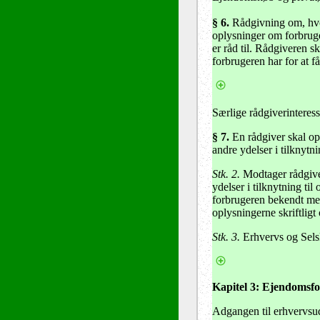
§ 6.
Rådgivning om, hvor
oplysninger om forbruger
er råd til. Rådgiveren 
forbrugeren har for at få
Særlige rådgiverinteress
§ 7.
En rådgiver skal opl
andre ydelser i tilknytn
Stk. 2.
Modtager rådgivere
ydelser i tilknytning t
forbrugeren bekendt med 
oplysningerne skriftligt
Stk. 3.
Erhvervs og Selsk
Kapitel 3: Ejendomsf
Adgangen til erhvervsu