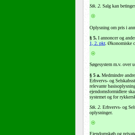
Stk. 2.
Salg kan betinges 
Oplysning om pris i an
§ 5.
I annoncer og anden
1, 2. pkt
. Økonomiske op
Søgesystem m.v. over 
§ 5 a.
Medmindre andre op
Erhvervs- og Selskabssty
relevante basisoplysnin
ejendomsformidlere skal
systemet og for rykkersk
Stk. 2.
Erhvervs- og Sels
oplysninger.
Ejendomskøb og priva