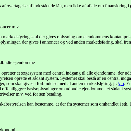
af overtagelse af indestående lån, men ikke af aftale om finansiering i 
noncer m.v.
 markedsføring skal der gives oplysning om ejendommens kontantpris,
lysninger, der gives i annoncer og ved anden markedsføring, skal frems
udbudte ejendomme
retter et søgesystem med central indgang til alle ejendomme, der udbyd
relsen oprette et sådant system. Systemet skal bestå af en central indg
ger, som skal gives i forbindelse med al anden markedsføring, jf.
§ 5
. E
 offentliggøre basisoplysninger om udbudte ejendomme i et sådant syste
rivelser m.v. ved for sen betaling.
kabsstyrelsen kan bestemme, at der fra systemer som omhandlet i stk. 1 k
tøkonomi