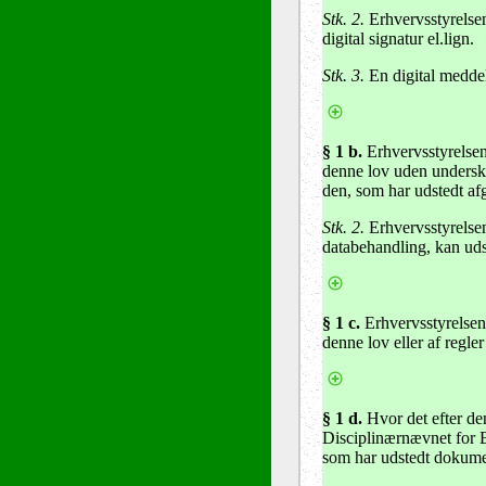
Stk. 2.
Erhvervsstyrelsen
digital signatur el.lign.
Stk. 3.
En digital meddel
§ 1 b.
Erhvervsstyrelsen 
denne lov uden underskri
den, som har udstedt af
Stk. 2.
Erhvervsstyrelsen
databehandling, kan uds
§ 1 c.
Erhvervsstyrelsen 
denne lov eller af regler
§ 1 d.
Hvor det efter den
Disciplinærnævnet for E
som har udstedt dokumen