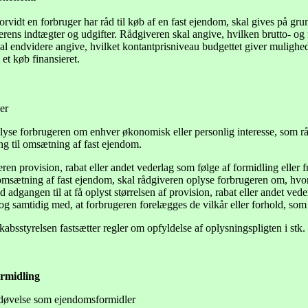
vidt en forbruger har råd til køb af en fast ejendom, skal gives på g
ens indtægter og udgifter. Rådgiveren skal angive, hvilken brutto- og n
skal endvidere angive, hvilket kontantprisniveau budgettet giver muligh
 et køb finansieret.
er
yse forbrugeren om enhver økonomisk eller personlig interesse, som rådg
ing til omsætning af fast ejendom.
n provision, rabat eller andet vederlag som følge af formidling eller fr
il omsætning af fast ejendom, skal rådgiveren oplyse forbrugeren om, hv
adgangen til at få oplyst størrelsen af provision, rabat eller andet ve
 og samtidig med, at forbrugeren forelægges de vilkår eller forhold, som rå
absstyrelsen fastsætter regler om opfyldelse af oplysningspligten i stk.
ormidling
døvelse som ejendomsformidler