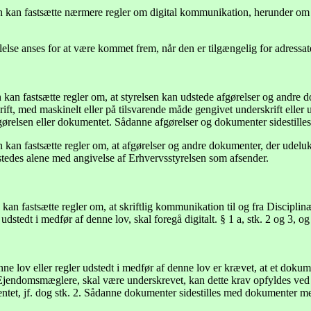
 kan fastsætte nærmere regler om digital kommunikation, herunder om an
else anses for at være kommet frem, når den er tilgængelig for adressa
kan fastsætte regler om, at styrelsen kan udstede afgørelser og andre do
ft, med maskinelt eller på tilsvarende måde gengivet underskrift eller u
gørelsen eller dokumentet. Sådanne afgørelser og dokumenter sidestille
 kan fastsætte regler om, at afgørelser og andre dokumenter, der udelukk
tedes alene med angivelse af Erhvervsstyrelsen som afsender.
kan fastsætte regler om, at skriftlig kommunikation til og fra Discip
 udstedt i medfør af denne lov, skal foregå digitalt. § 1 a, stk. 2 og 3, o
ne lov eller regler udstedt i medfør af denne lov er krævet, at et dokum
jendomsmæglere, skal være underskrevet, kan dette krav opfyldes ved an
tet, jf. dog stk. 2. Sådanne dokumenter sidestilles med dokumenter me