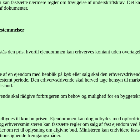
 kan fastsætte nærmere regler om fravigelse af underskriftskrav. Det k
 af dokumenter.
bestemmelser
stås den pris, hvortil ejendommen kan erhverves kontant uden overtagels
 af en ejendom med henblik på køb eller salg skal den erhvervsdriven
 bestemt periode. Den erhvervsdrivende skal herved tage hensyn til ma
lstand.
ende skal rådgive forbrugeren om behov og mulighed for en byggete
ydes til kontantprisen. Ejendommen kan dog udbydes med opfordring t
g erhvervsministeren kan fastsætte regler om salg af fast ejendom ve
r om ret til oplysning om afgivne bud. Ministeren kan endvidere fasts
tionslignende fremgangsmåder.