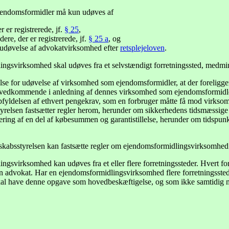
endomsformidler må kun udøves af
 er registrerede, jf.
§ 25
,
dere, der er registrerede, jf.
§ 25 a
, og
l udøvelse af advokatvirksomhed efter
retsplejeloven
.
gsvirksomhed skal udøves fra et selvstændigt forretningssted, medmindr
lse for udøvelse af virksomhed som ejendomsformidler, at der foreligger
 vedkommende i anledning af dennes virksomhed som ejendomsformidle
opfyldelsen af ethvert pengekrav, som en forbruger måtte få mod virk
yrelsen fastsætter regler herom, herunder om sikkerhedens tidsmæssige
ing af en del af købesummen og garantistillelse, herunder om tidspunktet
skabsstyrelsen kan fastsætte regler om ejendomsformidlingsvirksomhed
gsvirksomhed kan udøves fra et eller flere forretningssteder. Hvert fo
 advokat. Har en ejendomsformidlingsvirksomhed flere forretningsstede
kal have denne opgave som hovedbeskæftigelse, og som ikke samtidig må