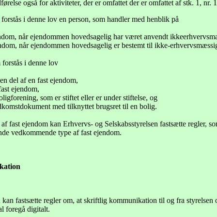
relse også for aktiviteter, der er omfattet der er omfattet af stk. 1, nr. 1
forstås i denne lov en person, som handler med henblik på
endom, når ejendommen hovedsagelig har været anvendt ikkeerhvervsm
jendom, når ejendommen hovedsagelig er bestemt til ikke-erhvervsmæs
forstås i denne lov
 en del af en fast ejendom,
 fast ejendom,
ligforening, som er stiftet eller er under stiftelse, og
adkomstdokument med tilknyttet brugsret til en bolig.
af fast ejendom kan Erhvervs- og Selskabsstyrelsen fastsætte regler, som
ende vedkommende type af fast ejendom.
kation
kan fastsætte regler om, at skriftlig kommunikation til og fra styrelsen 
l foregå digitalt.