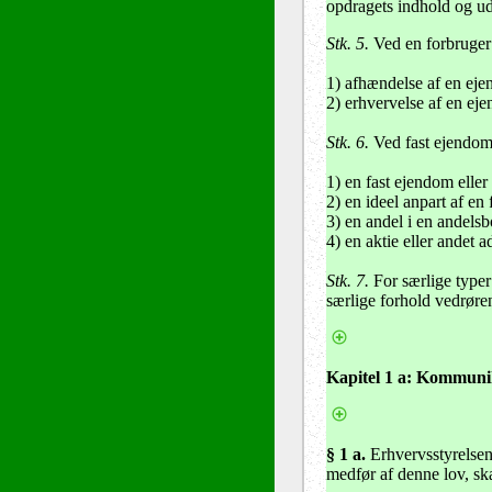
opdragets indhold og udfø
Stk. 5.
Ved en forbruger 
1) afhændelse af en ej
2) erhvervelse af en e
Stk. 6.
Ved fast ejendom 
1) en fast ejendom eller
2) en ideel anpart af en
3) en andel i en andelsbo
4) en aktie eller andet 
Stk. 7.
For særlige typer 
særlige forhold vedrør
Kapitel 1 a: Kommuni
§ 1 a
.
Erhvervsstyrelsen 
medfør af denne lov, ska