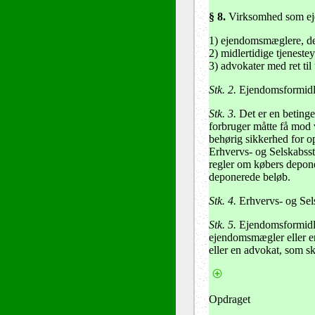
§ 8.
Virksomhed som ej
1) ejendomsmæglere, der
2) midlertidige tjenestey
3) advokater med ret ti
Stk. 2.
Ejendomsformidlin
Stk. 3.
Det er en betinge
forbruger måtte få mod
behørig sikkerhed for 
Erhvervs- og Selskabsst
regler om købers deponer
deponerede beløb.
Stk. 4.
Erhvervs- og Sel
Stk. 5.
Ejendomsformidlin
ejendomsmægler eller en
eller en advokat, som s
Opdraget