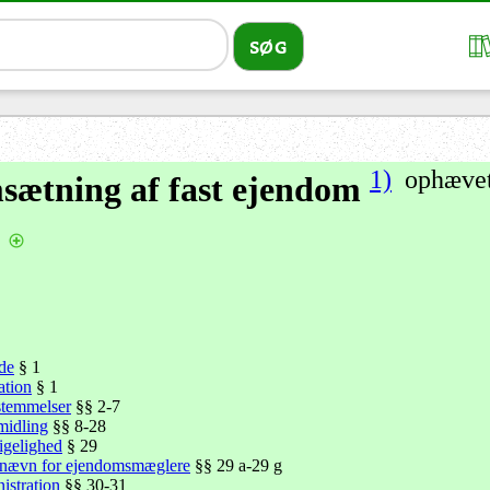
1)
ophævet 
ætning af fast ejendom
de
§ 1
ation
§ 1
stemmelser
§§ 2-7
midling
§§ 8-28
igelighed
§ 29
ærnævn for ejendomsmæglere
§§ 29 a-29 g
istration
§§ 30-31