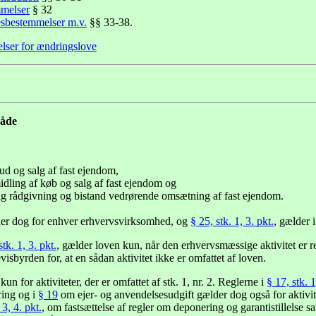
mmelser
§ 32
sesbestemmelser m.v.
§§ 33-38.
lser for ændringslove
råde
d og salg af fast ejendom,
dling af køb og salg af fast ejendom og
g rådgivning og bistand vedrørende omsætning af fast ejendom.
der dog for enhver erhvervsvirksomhed, og
§ 25, stk. 1, 3. pkt.
, gælder i
stk. 1, 3. pkt.
, gælder loven kun, når den erhvervsmæssige aktivitet er ret
isbyrden for, at en sådan aktivitet ikke er omfattet af loven.
un for aktiviteter, der er omfattet af stk. 1, nr. 2. Reglerne i
§ 17, stk. 1
ring og i
§ 19
om ejer- og anvendelsesudgift gælder dog også for aktivitet
 3, 4. pkt.
, om fastsættelse af regler om deponering og garantistillelse 