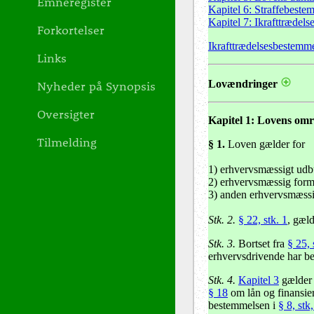
Emneregister
Kapitel 6: Straffebeste
Kapitel 7: Ikrafttrædel
Forkortelser
Ikrafttrædelsesbestemme
Links
Nyheder på Synopsis
Lovændringer
Oversigter
Kapitel 1: Lovens om
Tilmelding
§ 1
.
Loven gælder for
1) erhvervsmæssigt udbu
2) erhvervsmæssig formi
3) anden erhvervsmæssi
Stk. 2.
§ 22, stk. 1
, gæl
Stk. 3.
Bortset fra
§ 25, 
erhvervsdrivende har bev
Stk. 4.
Kapitel 3
gælder k
§ 18
om lån og finansie
bestemmelsen i
§ 8, stk,