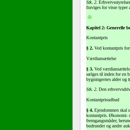
Stk. 2.
Erhvervsstyrelsen
fraviges for visse typer
Kapitel 2: Generelle 
Kontantpris
§ 2.
Ved kontantpris for
Værdiansættelse
§ 3.
Ved værdiansættelse
sælges til inden for en
bygningernes alder og ti
Stk. 2.
Den erhvervsdriv
Kontantprisudbud
§ 4.
Ejendommen skal udb
kontantpris. Økonomi- o
fremgangsmåder, herunde
budrunder og andre auk