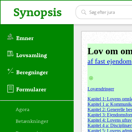
Synopsis
Emner
Lov om oms
Lovsamling
af fast ejendom
Beregninger
Formularer
Lovændringer
Kapitel 1: Lovens områ
Kapitel 1 a: Kommunik
Agora
Kapitel 2: Generelle be
Kapitel 3: Ejendomsfor
Betænkninger
Kapitel 4: Lovens ufrav
Kapitel 4 a: Disciplin
Kapitel 5: Lovens admin