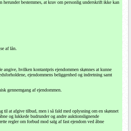
an herunder bestemmes, at krav om personlig underskrift ikke kan
e af lån.
de angive, hvilken kontantpris ejendommen skønnes at kunne
rkedsforholdene, ejendommens beliggenhed og indretning samt
knisk gennemgang af ejendommen.
il at afgive tilbud, men i så fald med oplysning om en skønnet
d åbne og lukkede budrunder og andre auktionslignende
ætte regler om forbud mod salg af fast ejendom ved åbne