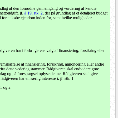
rundlag af den fornødne gennemgang og vurdering af kendte
ettoudgift, jf.
§ 19, stk. 2
, der på grundlag af et detaljeret budget
ed for at købe ejendom inden for, samt hvilke muligheder
iveren har i forbrugerens valg af finansiering, forsikring eller
emskaffelse af finansiering, forsikring, annoncering eller andre
orfra dette vederlag stammer. Rådgiveren skal endvidere gøre
derlag og på forespørgsel oplyse denne. Rådgiveren skal give
dgiveren har en særlig interesse i, jf. stk. 1.
 1 og 2.