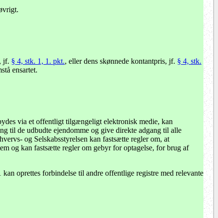
øvrigt.
 jf.
§ 4, stk. 1, 1. pkt.
, eller dens skønnede kontantpris, jf.
§ 4, stk.
tå ensartet.
es via et offentligt tilgængeligt elektronisk medie, kan
ang til de udbudte ejendomme og give direkte adgang til alle
rhvervs- og Selskabsstyrelsen kan fastsætte regler om, at
m og kan fastsætte regler om gebyr for optagelse, for brug af
an oprettes forbindelse til andre offentlige registre med relevante