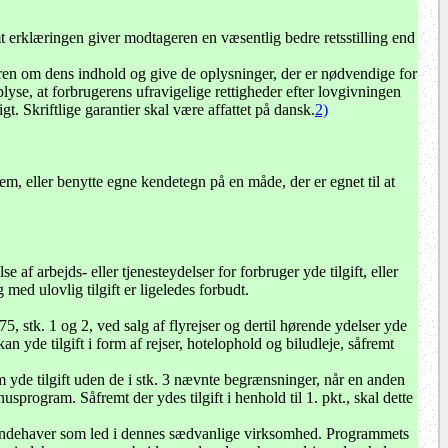
t erklæringen giver modtageren en væsentlig bedre retsstilling end
eren om dens indhold og give de oplysninger, der er nødvendige for
yse, at forbrugerens ufravigelige rettigheder efter lovgivningen
t. Skriftlige garantier skal være affattet på dansk.
2)
m, eller benytte egne kendetegn på en måde, der er egnet til at
 af arbejds- eller tjenesteydelser for forbruger yde tilgift, eller
ed ulovlig tilgift er ligeledes forbudt.
5, stk. 1 og 2, ved salg af flyrejser og dertil hørende ydelser yde
n yde tilgift i form af rejser, hotelophold og biludleje, såfremt
 yde tilgift uden de i stk. 3 nævnte begrænsninger, når en anden
usprogram. Såfremt der ydes tilgift i henhold til 1. pkt., skal dette
sesindehaver som led i dennes sædvanlige virksomhed. Programmets