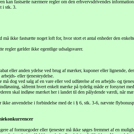
en kan fastsætte nærmere regler om den erhvervsdrivendes informationspli
i stk. 3.
d må ikke fastsætte noget loft for, hvor stort et antal enheder den enke
atte regler gælder ikke egentlige udsalgsvarer.
abat eller anden ydelse ved brug af mærker, kuponer eller lignende, der e
 arbejds- eller tjenesteydelse.
 må dog ved salg af en vare eller ved udførelse af en arbejds- og tjene
e indløsning, såfremt hvert enkelt mærke på tydelig måde er forsynet me
en skal indløse mærket her i landet til den pålydende værdi, når mærker
er ikke anvendelse i forbindelse med de i § 6, stk. 3-6, nævnte flybonus
iekonkurrencer
rugere af formuegoder eller tjenester må ikke søges fremmet af en muli