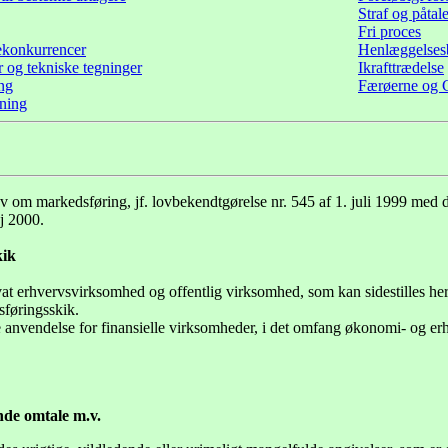
Straf og påtal
Fri proces
konkurrencer
Henlæggelsesb
og tekniske tegninger
Ikrafttrædelse
ng
Færøerne og 
tning
 om markedsføring, jf. lovbekendtgørelse nr. 545 af 1. juli 1999 med de
aj 2000.
kik
vat erhvervsvirksomhed og offentlig virksomhed, som kan sidestilles h
sføringsskik.
e anvendelse for finansielle virksomheder, i det omfang økonomi- og er
nde omtale m.v.