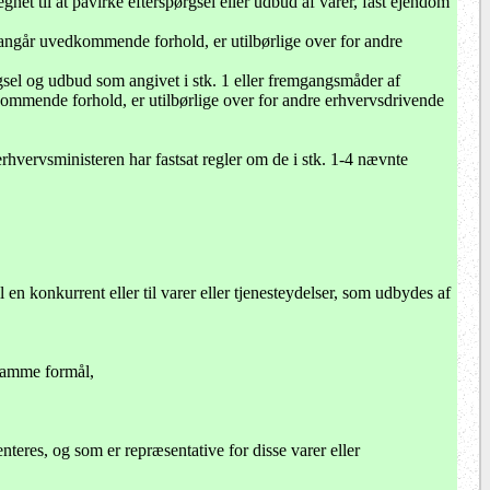
net til at påvirke efterspørgsel eller udbud af varer, fast ejendom
e angår uvedkommende forhold, er utilbørlige over for andre
sel og udbud som angivet i stk. 1 eller fremgangsmåder af
dkommende forhold, er utilbørlige over for andre erhvervsdrivende
rhvervsministeren har fastsat regler om de i stk. 1-4 nævnte
en konkurrent eller til varer eller tjenesteydelser, som udbydes af
 samme formål,
teres, og som er repræsentative for disse varer eller