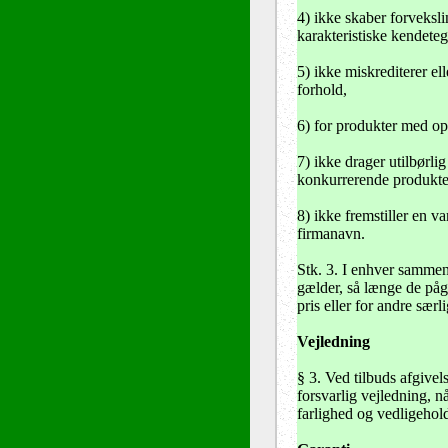
4) ikke skaber forveks
karakteristiske kendetegn
5) ikke miskrediterer el
forhold,
6) for produkter med op
7) ikke drager utilbørli
konkurrerende produkte
8) ikke fremstiller en va
firmanavn.
Stk. 3. I enhver sammen
gælder, så længe de pågæ
pris eller for andre særl
Vejledning
§ 3. Ved tilbuds afgivel
forsvarlig vejledning, 
farlighed og vedligehol