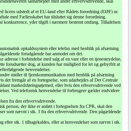
adelsesindehaveren samarbejder med andre erhvervsdrivende, skal
d licens udstedt af et EU-land efter Rådets forordning (EØF) nr.
r aftale med Fællesskabet har tilsluttet sig denne forordning.
nal konkurrence, yder tilgift i nærmere bestemt omfang. Tilladelsen
t automatisk opkaldssystem eller telefax med henblik på afsætning
n pågældende forudgående har anmodet om det.
 adresse i forbindelse med salg af en vare eller en tjenesteydelse,
tte forudsætter dog, at kunden har mulighed for let og gebyrfrit at
 efterfølgende henvendelser.
f andre midler til fjernkommunikation med henblik på afsætning
is det fremgår af en fortegnelse, som udarbejdes af Det Centrale
 sådant markedsføringsøjemed, eller hvis den erhvervsdrivende ved
lser. Ved telefonisk henvendelse til forbrugere gælder endvidere
lsen fra den erhvervsdrivende.
isk person, der ikke er anført i fortegnelsen fra CPR, skal den
elser som nævnt i stk. 3 fra den erhvervsdrivende. Den pågældende
 efter stk. 1 tilbagekaldes, eller at henvendelser som nævnt i stk.