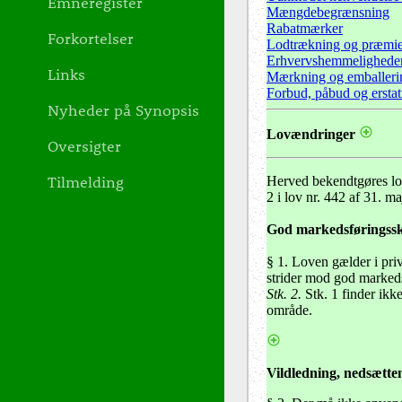
Emneregister
Mængdebegrænsning
Rabatmærker
Forkortelser
Lodtrækning og præmie
Erhvervshemmeligheder 
Links
Mærkning og emballeri
Forbud, påbud og ersta
Nyheder på Synopsis
Lovændringer
Oversigter
Tilmelding
Herved bekendtgøres lov
2 i lov nr. 442 af 31. m
God markedsføringss
§ 1
. Loven gælder i pri
strider mod god marked
Stk. 2.
Stk. 1 finder ikk
område.
Vildledning, nedsætte