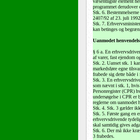
væsentligste element her
programmet derudover omf
Stk. 6. Bestemmelserne 
2407/92 af 23. juli 1992 
Stk. 7. Erhvervsminister
kan betinges og begræn
Uanmodet henvendelse 
§ 6 a
. En erhvervsdrive
af varer, fast ejendom
Stk. 2.
Uanset stk. 1 ka
markedsføre egne tilsvar
frabede sig dette både i
Stk. 3. En erhvervsdriv
som nævnt i stk. 1, hvi
Personregister (CPR) hv
undersøgelse i CPR er b
reglerne om uanmodet he
Stk. 4. Stk. 3 gælder 
Stk. 5. Første gang en e
erhvervsdrivende tydeli
skal samtidig gives adg
Stk. 6. Der må ikke kræv
3 frabedes.