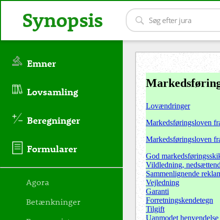
Synopsis
Emner
Markedsføring
Lovsamling
Lovændringer
Beregninger
Markedsføringsloven fr
Markedsføringsloven f
Formularer
God markedsføringsski
Vildledning, nedsætten
Sammenlignende rekla
Agora
Vejledning
Garanti
Forretningskendetegn
Betænkninger
Tilgift
Uanmodet henvendelse t