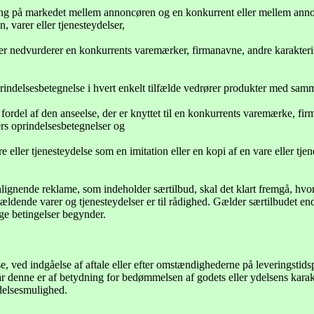
ling på markedet mellem annoncøren og en konkurrent eller mellem ann
, varer eller tjenesteydelser,
ler nedvurderer en konkurrents varemærker, firmanavne, andre karakteristi
rindelsesbetegnelse i hvert enkelt tilfælde vedrører produkter med sam
g fordel af den anseelse, der er knyttet til en konkurrents varemærke, fir
rs oprindelsesbetegnelser og
re eller tjenesteydelse som en imitation eller en kopi af en vare eller tj
lignende reklame, som indeholder særtilbud, skal det klart fremgå, hvor
ldende varer og tjenesteydelser er til rådighed. Gælder særtilbudet endn
ige betingelser begynder.
se, ved indgåelse af aftale eller efter omstændighederne på leveringstids
når denne er af betydning for bedømmelsen af godets eller ydelsens kara
delsesmulighed.