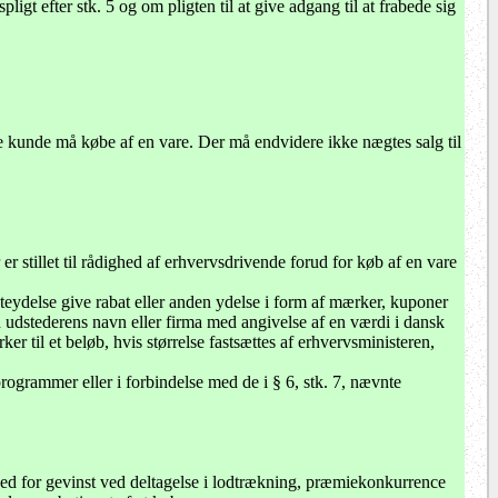
gt efter stk. 5 og om pligten til at give adgang til at frabede sig
lte kunde må købe af en vare. Der må endvidere ikke nægtes salg til
r stillet til rådighed af erhvervsdrivende forud for køb af en vare
steydelse give rabat eller anden ydelse i form af mærker, kuponer
d udstederens navn eller firma med angivelse af en værdi i dansk
 til et beløb, hvis størrelse fastsættes af erhvervsministeren,
programmer eller i forbindelse med de i § 6, stk. 7, nævnte
ghed for gevinst ved deltagelse i lodtrækning, præmiekonkurrence