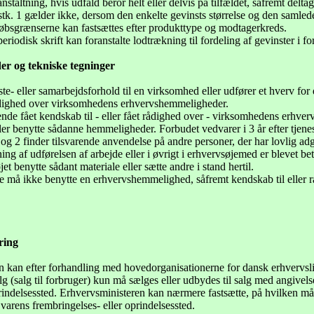
nstaltning, hvis udfald beror helt eller delvis på tilfældet, såfremt deltag
stk. 1 gælder ikke, dersom den enkelte gevinsts størrelse og den samled
øbsgrænserne kan fastsættes efter produkttype og modtagerkreds.
periodisk skrift kan foranstalte lodtrækning til fordeling af gevinster i
r og tekniske tegninger
este- eller samarbejdsforhold til en virksomhed eller udfører et hverv for
rådighed over virksomhedens erhvervshemmeligheder.
ende fået kendskab til - eller fået rådighed over - virksomhedens erh
ler benytte sådanne hemmeligheder. Forbudet vedvarer i 3 år efter tjene
1 og 2 finder tilsvarende anvendelse på andre personer, der har lovlig a
ing af udførelsen af arbejde eller i øvrigt i erhvervsøjemed er blevet bet
t benytte sådant materiale eller sætte andre i stand hertil.
e må ikke benytte en erhvervshemmelighed, såfremt kendskab til eller 
ring
n kan efter forhandling med hovedorganisationerne for dansk erhvervsli
alg (salg til forbruger) kun må sælges eller udbydes til salg med angivel
prindelsessted. Erhvervsministeren kan nærmere fastsætte, på hvilken m
d varens frembringelses- eller oprindelsessted.