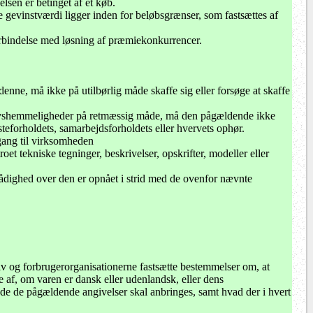
elsen er betinget af et køb.
e gevinstværdi ligger inden for beløbsgrænser, som fastsættes af
 forbindelse med løsning af præmiekonkurrencer.
 denne, må ikke på utilbørlig måde skaffe sig eller forsøge at skaffe
vervshemmeligheder på retmæssig måde, må den pågældende ikke
steforholdets, samarbejdsforholdets eller hvervets ophør.
dgang til virksomheden
roet tekniske tegninger, beskrivelser, opskrifter, modeller eller
rådighed over den er opnået i strid med de ovenfor nævnte
v og forbrugerorganisationerne fastsætte bestemmelser om, at
se af, om varen er dansk eller udenlandsk, eller dens
åde de pågældende angivelser skal anbringes, samt hvad der i hvert