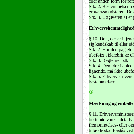
eller anden form for fora
Stk. 2. Bestemmelsen i 
erhvervsministeren. Bel
Stk. 3. Udgiveren af et 
Erhvervshemmelighede
§ 10. Den, der er i tjen
sig kendskab til eller 
Stk. 2. Har den pågæld
ubeføjet viderebringe el
Stk. 3. Reglerne i stk. 
Stk. 4. Den, der i anledn
lignende, må ikke ubeføje
Stk. 5. Erhvervsdrivend
bestemmelser.
Mærkning og emballe
§ 11. Erhvervsministere
bestemte varer i details
frembringelses- eller o
tilfælde skal forstås ve