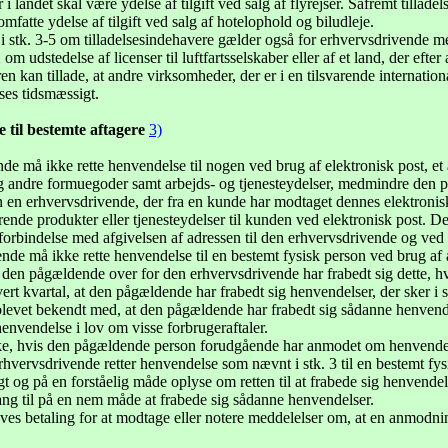
 i landet skal være ydelse af tilgift ved salg af flyrejser. Såfremt till
atte ydelse af tilgift ved salg af hotelophold og biludleje.
i stk. 3-5 om tilladelsesindehavere gælder også for erhvervsdrivende me
om udstedelse af licenser til luftfartsselskaber eller af et land, der efte
en kan tillade, at andre virksomheder, der er i en tilsvarende internatio
ses tidsmæssigt.
til bestemte aftagere
3)
nde må ikke rette henvendelse til nogen ved brug af elektronisk post, e
 og andre formuegoder samt arbejds- og tjenesteydelser, medmindre de
n en erhvervsdrivende, der fra en kunde har modtaget dennes elektroniske
ende produkter eller tjenesteydelser til kunden ved elektronisk post. De
 forbindelse med afgivelsen af adressen til den erhvervsdrivende og ved
ende må ikke rette henvendelse til en bestemt fysisk person ved brug a
s den pågældende over for den erhvervsdrivende har frabedt sig dette, hv
ert kvartal, at den pågældende har frabedt sig henvendelser, der sker i
levet bekendt med, at den pågældende har frabedt sig sådanne henvende
nvendelse i lov om visse forbrugeraftaler.
ikke, hvis den pågældende person forudgående har anmodet om henvende
rhvervsdrivende retter henvendelse som nævnt i stk. 3 til en bestemt fys
gt og på en forståelig måde oplyse om retten til at frabede sig henvend
ang til på en nem måde at frabede sig sådanne henvendelser.
es betaling for at modtage eller notere meddelelser om, at en anmodning