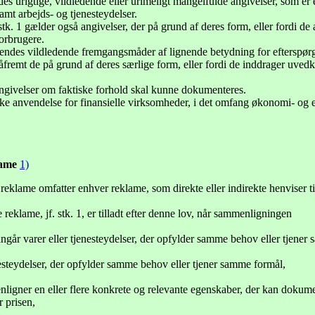
s urigtige, vildledende eller urimeligt mangelfulde angivelser, som er eg
mt arbejds- og tjenesteydelser.
tk. 1 gælder også angivelser, der på grund af deres form, eller fordi d
forbrugere.
endes vildledende fremgangsmåder af lignende betydning for efterspørg
såfremt de på grund af deres særlige form, eller fordi de inddrager uve
angivelser om faktiske forhold skal kunne dokumenteres.
kke anvendelse for finansielle virksomheder, i det omfang økonomi- og e
lame
1)
klame omfatter enhver reklame, som direkte eller indirekte henviser til 
eklame, jf. stk. 1, er tilladt efter denne lov, når sammenligningen
angår varer eller tjenesteydelser, der opfylder samme behov eller tjener
nesteydelser, der opfylder samme behov eller tjener samme formål,
ligner en eller flere konkrete og relevante egenskaber, der kan dokumen
r prisen,