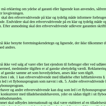
e må erklæring om ydelse af garanti eller lignende kun anvendes, såfrem
er lovgivningen.
i, skal den erhvervsdrivende på klar og tydelig måde informere forbrug
nde. Endvidere skal den erhvervsdrivende på en klar og tydelig måde opl
n. Efter anmodning skal den erhvervsdrivende udlevere garantien skriftlig
å ikke benytte forretningskendetegn og lignende, der ikke tilkommer de
med andres.
 ikke ved salg af varer eller fast ejendom til forbruger eller ved udførelse
hermed, medmindre tilgiften er af ganske ubetydelig værdi. Reklamering m
er af ganske samme art som hovedydelsen, anses ikke som tilgift.
sen i stk. 1 kan erhvervsdrivende med tilladelse efter luftfartslovens § 7
som led i et flybonusprogram som nævnt i stk. 5. Andre erhvervsdrivende ka
 flybonusprogram.
ndehaver og andre erhvervsdrivende kan dog som led i et flybonusprogram
 konkurrerer med tilladelsesindehaveren, yder en sådan tilgift i sit flybon
rombudsmanden.
met skal udbydes internationalt og skal være etableret af en tilladel