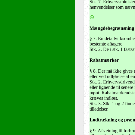
Stk. 7. Erhvervsminister
henvendelser som nævnt 
Mængdebegrænsning
§ 7
. En detailvirksomhe
bestemte aftagere.
Stk. 2. De i stk. 1 fasts
Rabatmærker
§ 8
. Der må ikke gives r
eller ved udførelse af en
Stk. 2. Erhvervsdrivende
eller lignende til sener
mønt. Rabatmærkeudsteder
kræves indløst.
Stk. 3. Stk. 1 og 2 find
tilladelser.
Lodtrækning og præm
§ 9
. Afsætning til forb