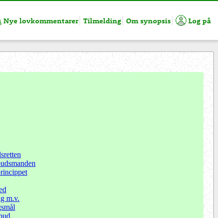
Nye lovkommentarer
Tilmelding
Om synopsis
Log på
sretten
budsmanden
rincippet
ed
ng m.v.
gsmål
rbud