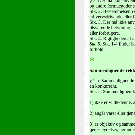
§ 2
. Der må ikke anvende
og andre formuegoder sa
Stk. 2. Bestemmelsen i s
erhvervsdrivende eller 
Stk. 3. Der må ikke anv
tilsvarende betydning, 
eller forbrugere.
Stk. 4. Rigtigheden af 
Stk. 5.
Stk. 1-4 finder i
forhold.
Sammenlignende rek
§ 2 a. Sammenlignende re
en konkurrent.
Stk. 2. Sammenlignende r
1) ikke er vildledende, 
2) angår varer eller tje
3) er objektiv og sammen
tjenesteydelser, herunde