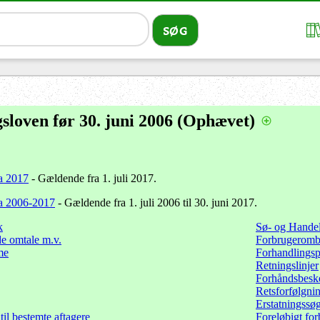
sloven før 30. juni 2006 (Ophævet)
a 2017
- Gældende fra 1. juli 2017.
ra 2006-2017
- Gældende fra 1. juli 2006 til 30. juni 2017.
k
Sø- og Handel
de omtale m.v.
Forbrugerom
me
Forhandlingsp
Retningslinjer
Forhåndsbesk
Retsforfølgni
Erstatningssø
il bestemte aftagere
Foreløbigt fo