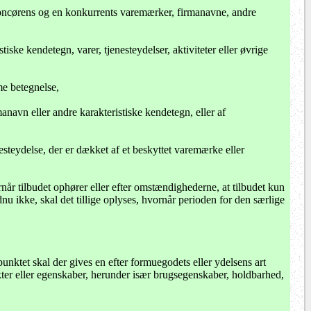
oncørens og en konkurrents varemærker, firmanavne, andre
ske kendetegn, varer, tjenesteydelser, aktiviteter eller øvrige
me betegnelse,
manavn eller andre karakteristiske kendetegn, eller af
enesteydelse, der er dækket af et beskyttet varemærke eller
når tilbudet ophører eller efter omstændighederne, at tilbudet kun
u ikke, skal det tillige oplyses, hvornår perioden for den særlige
punktet skal der gives en efter formuegodets eller ydelsens art
kter eller egenskaber, herunder især brugsegenskaber, holdbarhed,