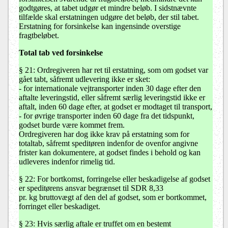
godtgøres, at tabet udgør et mindre beløb. I sidstnævnte
tilfælde skal erstatningen udgøre det beløb, der stil tabet.
Erstatning for forsinkelse kan ingensinde overstige
fragtbeløbet.
Total tab ved forsinkelse
§ 21: Ordregiveren har ret til erstatning, som om godset var
gået tabt, såfremt udlevering ikke er sket:
- for internationale vejtransporter inden 30 dage efter den
aftalte leveringstid, eller såfremt særlig leveringstid ikke er
aftalt, inden 60 dage efter, at godset er modtaget til transport,
- for øvrige transporter inden 60 dage fra det tidspunkt,
godset burde være kommet frem.
Ordregiveren har dog ikke krav på erstatning som for
totaltab, såfremt speditøren indenfor de ovenfor angivne
frister kan dokumentere, at godset findes i behold og kan
udleveres indenfor rimelig tid.
§ 22: For bortkomst, forringelse eller beskadigelse af godset
er speditørens ansvar begrænset til SDR 8,33
pr. kg bruttovægt af den del af godset, som er bortkommet,
forringet eller beskadiget.
§ 23
: Hvis særlig aftale er truffet om en bestemt