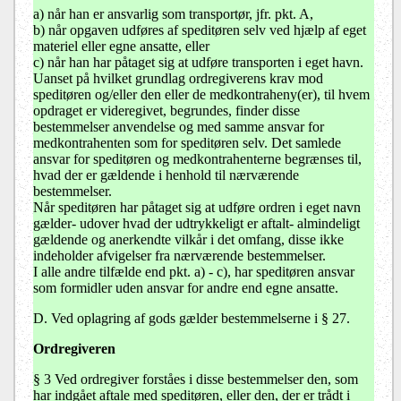
a) når han er ansvarlig som transportør, jfr. pkt. A,
b) når opgaven udføres af speditøren selv ved hjælp af eget
materiel eller egne ansatte, eller
c) når han har påtaget sig at udføre transporten i eget havn.
Uanset på hvilket grundlag ordregiverens krav mod
speditøren og/eller den eller de medkontraheny(er), til hvem
opdraget er videregivet, begrundes, finder disse
bestemmelser anvendelse og med samme ansvar for
medkontrahenten som for speditøren selv. Det samlede
ansvar for speditøren og medkontrahenterne begrænses til,
hvad der er gældende i henhold til nærværende
bestemmelser.
Når speditøren har påtaget sig at udføre ordren i eget navn
gælder- udover hvad der udtrykkeligt er aftalt- almindeligt
gældende og anerkendte vilkår i det omfang, disse ikke
indeholder afvigelser fra nærværende bestemmelser.
I alle andre tilfælde end pkt. a) - c), har speditøren ansvar
som formidler uden ansvar for andre end egne ansatte.
D. Ved oplagring af gods gælder bestemmelserne i § 27.
Ordregiveren
§ 3 Ved ordregiver forståes i disse bestemmelser den, som
har indgået aftale med speditøren, eller den, der er trådt i