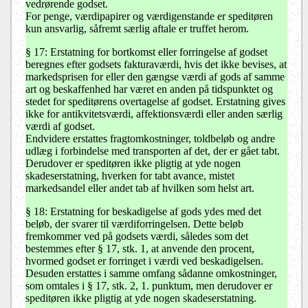
vedrørende godset.
For penge, værdipapirer og værdigenstande er speditøren
kun ansvarlig, såfremt særlig aftale er truffet herom.
§ 17: Erstatning for bortkomst eller forringelse af godset
beregnes efter godsets fakturaværdi, hvis det ikke bevises, at
markedsprisen for eller den gængse værdi af gods af samme
art og beskaffenhed har været en anden på tidspunktet og
stedet for speditørens overtagelse af godset. Erstatning gives
ikke for antikvitetsværdi, affektionsværdi eller anden særlig
værdi af godset.
Endvidere erstattes fragtomkostninger, toldbeløb og andre
udlæg i forbindelse med transporten af det, der er gået tabt.
Derudover er speditøren ikke pligtig at yde nogen
skadeserstatning, hverken for tabt avance, mistet
markedsandel eller andet tab af hvilken som helst art.
§ 18: Erstatning for beskadigelse af gods ydes med det
beløb, der svarer til værdiforringelsen. Dette beløb
fremkommer ved på godsets værdi, således som det
bestemmes efter § 17, stk. 1, at anvende den procent,
hvormed godset er forringet i værdi ved beskadigelsen.
Desuden erstattes i samme omfang sådanne omkostninger,
som omtales i § 17, stk. 2, 1. punktum, men derudover er
speditøren ikke pligtig at yde nogen skadeserstatning.