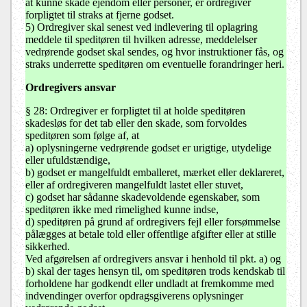
at kunne skade ejendom eller personer, er ordregiver
forpligtet til straks at fjerne godset.
5) Ordregiver skal senest ved indlevering til oplagring
meddele til speditøren til hvilken adresse, meddelelser
vedrørende godset skal sendes, og hvor instruktioner fås, og
straks underrette speditøren om eventuelle forandringer heri.
Ordregivers ansvar
§ 28: Ordregiver er forpligtet til at holde speditøren
skadesløs for det tab eller den skade, som forvoldes
speditøren som følge af, at
a) oplysningerne vedrørende godset er urigtige, utydelige
eller ufuldstændige,
b) godset er mangelfuldt emballeret, mærket eller deklareret,
eller af ordregiveren mangelfuldt lastet eller stuvet,
c) godset har sådanne skadevoldende egenskaber, som
speditøren ikke med rimelighed kunne indse,
d) speditøren på grund af ordregivers fejl eller forsømmelse
pålægges at betale told eller offentlige afgifter eller at stille
sikkerhed.
Ved afgørelsen af ordregivers ansvar i henhold til pkt. a) og
b) skal der tages hensyn til, om speditøren trods kendskab til
forholdene har godkendt eller undladt at fremkomme med
indvendinger overfor opdragsgiverens oplysninger