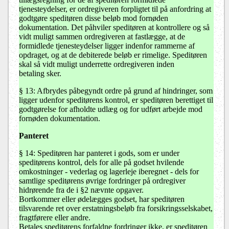
tjenesteydelser, er ordregiveren forpligtet til på anfordring at
godtgøre speditøren disse beløb mod fornøden
dokumentation. Det påhviler speditøren at kontrollere og så
vidt muligt sammen ordregiveren at fastlægge, at de
formidlede tjenesteydelser ligger indenfor rammerne af
opdraget, og at de debiterede beløb er rimelige. Speditøren
skal så vidt muligt underrette ordregiveren inden
betaling sker.
§ 13: Afbrydes påbegyndt ordre på grund af hindringer, som
ligger udenfor speditørens kontrol, er speditøren berettiget til
godtgørelse for afholdte udlæg og for udført arbejde mod
fornøden dokumentation.
Panteret
§ 14: Speditøren har panteret i gods, som er under
speditørens kontrol, dels for alle på godset hvilende
omkostninger - vederlag og lagerleje iberegnet - dels for
samtlige speditørens øvrige fordringer på ordregiver
hidrørende fra de i §2 nævnte opgaver.
Bortkommer eller ødelægges godset, har speditøren
tilsvarende ret over erstatningsbeløb fra forsikringsselskabet,
fragtførere eller andre.
Betales speditørens forfaldne fordringer ikke, er speditøren