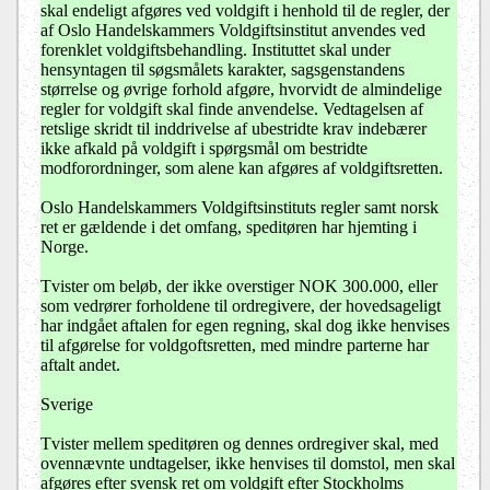
skal endeligt afgøres ved voldgift i henhold til de regler, der
af Oslo Handelskammers Voldgiftsinstitut anvendes ved
forenklet voldgiftsbehandling. Instituttet skal under
hensyntagen til søgsmålets karakter, sagsgenstandens
størrelse og øvrige forhold afgøre, hvorvidt de almindelige
regler for voldgift skal finde anvendelse. Vedtagelsen af
retslige skridt til inddrivelse af ubestridte krav indebærer
ikke afkald på voldgift i spørgsmål om bestridte
modforordninger, som alene kan afgøres af voldgiftsretten.
Oslo Handelskammers Voldgiftsinstituts regler samt norsk
ret er gældende i det omfang, speditøren har hjemting i
Norge.
Tvister om beløb, der ikke overstiger NOK 300.000, eller
som vedrører forholdene til ordregivere, der hovedsageligt
har indgået aftalen for egen regning, skal dog ikke henvises
til afgørelse for voldgoftsretten, med mindre parterne har
aftalt andet.
Sverige
Tvister mellem speditøren og dennes ordregiver skal, med
ovennævnte undtagelser, ikke henvises til domstol, men skal
afgøres efter svensk ret om voldgift efter Stockholms