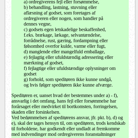
a) ordregiverens fejl eller forsømmelse,
b) behandling, lastning, stuvning eller
aflæsning af godset, som foretages af
ordregiveren eller nogen, som handler på
dennes vegne,
c) godsets egen letskadelige beskaffenhed,
f.eks. brækage, lækage, selvantændelse,
forrådnelse, rust, gæring, fordampning eller
følsomhed overfor kulde, varme eller fugt,
d) manglende eller mangelfuld emballage,
e) fejlagtig eller ufuldstændig adressering eller
mærkning af godset,
f) fejlagtige eller ufuldstændige oplysninger om
godset
g) forhold, som speditøren ikke kunne undgå,
og hvis følger speditøren ikke kunne afværge.
Speditøren er, uanset hvad der bestemmes under a) - f),
ansvarlig i det omfang, hans fejl eller forsømmelse har
forårsaget eller medvirket til bortkomsten, forringelsen,
skaden eller forsinkelsen.
Ved bedømmelsen af speditørens ansvar, jfr. pkt. b), d) og
e), skal der tages hensyn til, om speditøren, trods kendskab
til forholdene, har godkendt eller undladt at fremkomme
med indvendinger mod ordregiverens foranstaltninger