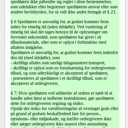
speditøren ikke påberåbe sig regler i disse bestemmelser,
som udelukker eller begrænser speditørens ansvar eller som
ændrer bevisbyrden, for så vidt ikke andet fremgår af § 23.
§ 6 Speditøren er ansvarlig for, at godset kommer frem
inden for rimelig tid (uden tidsløfte). Ved vurdering af
rimelig tid skal der tages hensyn til de oplysninger om
forventet ankomsttid, som speditøren har givet i sit
tilbudsmateriale, eller som er oplyst i forbindelse med
aftalens indgåelse.
Speditøren er ansvarlig for, at godset kommer frem indenfor
den tid (med tidsløfte), som
- skriftligt aftales som særligt tidsgaranteret transport,
- skriftligt er oplyst som en forudsætning for ordregiverens
tilbud, og som udtrykkeligt er akcepteret af speditøren,
- præsenteres af speditøren i et skriftligt tilbud, som er
akcepteret af ordregiveren.
§ 7: Hvis speditøren ved udførelse af ordren er nødt til at
handle uden først at indhente instruktioner, gør speditøren
dette for ordregiverens regning og risiko.
Opstår der risiko for værdiforringelse af overtaget gods eller
på grund af godsets beskaffenhed fare for person-,
ejendoms- eller miljøskade, og træffer ordregiveren ikke
eller sørger ordregiveren ikke snarest efter anmodning