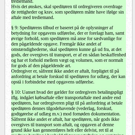
trediemand.
Hvis det ønskes, skal speditøren til ordregiveren overdrage
de rettigheder og krav, som speditøren måtte have ifølge sin
aftale med trediemand.
§ 9: Speditørens tilbud er baseret på de oplysninger af
betydning for opgavens udførelse, der er forelagt ham, samt
øvrige forhold, som speditøren må anse for sædvanlige for
den pågældende opgave. Fremgår ikke andet af
omstændighederne, skal speditøren kunne gå ud fra, at det
gods, der overgives til transport, er af en sådan beskaffenhed
og har et forhold mellem vægt og volumen, som er normalt
for gods af den pågældende art.
Ordregiver er, såfremt ikke andet er aftalt, forpligtet til på
anfordring at betale forskud til speditøren for udlæg, der kan
opstå i forbindelse med opgavens udførelse.
§ 10: Uanset hvad der gælder for ordregivers betalingspligt
iflg. indgået købsaftale eller transportaftale med andre end
speditøren, har ordregiveren pligt til på anfordring at betale
speditøren dennes tilgodehavende (vederlag, forskud,
godtgørelse af udlæg m.v.) mod fornøden dokumentation.
Såfremt ikke andet er aftalt, har speditøren, når gods ikke
overgives til transport som aftalt, og opgaven af denne
grund ikke kan gennemføres helt eller delvist, ret til at