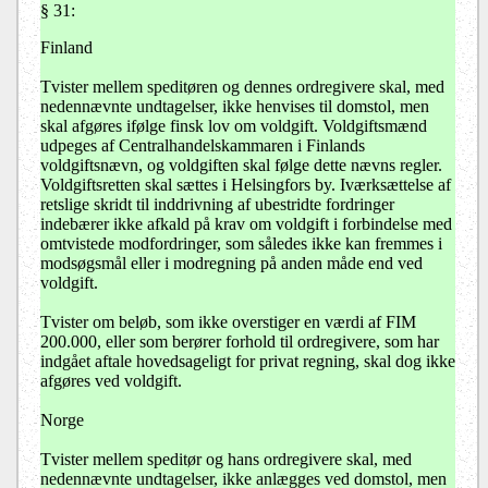
§ 31:
Finland
Tvister mellem speditøren og dennes ordregivere skal, med
nedennævnte undtagelser, ikke henvises til domstol, men
skal afgøres ifølge finsk lov om voldgift. Voldgiftsmænd
udpeges af Centralhandelskammaren i Finlands
voldgiftsnævn, og voldgiften skal følge dette nævns regler.
Voldgiftsretten skal sættes i Helsingfors by. Iværksættelse af
retslige skridt til inddrivning af ubestridte fordringer
indebærer ikke afkald på krav om voldgift i forbindelse med
omtvistede modfordringer, som således ikke kan fremmes i
modsøgsmål eller i modregning på anden måde end ved
voldgift.
Tvister om beløb, som ikke overstiger en værdi af FIM
200.000, eller som berører forhold til ordregivere, som har
indgået aftale hovedsageligt for privat regning, skal dog ikke
afgøres ved voldgift.
Norge
Tvister mellem speditør og hans ordregivere skal, med
nedennævnte undtagelser, ikke anlægges ved domstol, men