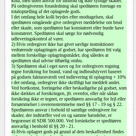
kolli, men uden ansvar for indhold og ikke synlige skader.
På ordregiverens foranledning skal speditøren foretage en
totaloptælling af det oplagrede gods.
I det omfang hele kolli brydes efter modtagelsen, skal
speditøren omgående give ordregiver meddelelse om brud
eller skade, som speditøren har konstateret eller burde have
konstateret. Speditøren skal sørge for nødvendig
udleveringskontrol af varer.
2) Hvis ordregiver ikke har givet særlige instruktioner
vedrørende oplagringen af godset, har speditøren frit valg
mellem forskellige oplagringsmåder, dog således at
speditøren skal udvise tilbørlig omhu.
3) Speditøren skal i eget navn og for ordregivers regning
tegne forsikring for brand, vand og indbrudstyveri baseret
på godsets fakturaværdi ved indlevering til oplagring + 10%
i det omfang, ordregiver ikke skriftligt har meddelt andet.
Ved bortkomst, forringelse eller beskadigelse på godset, som
ikke dækkes af forsikringen, jfr. ovenfor, eller når sådan
forsikring ikke er tegnet, er speditøren ansvarlig for fejl eller
forsømmelser i overensstemmelse med §§ 17 - 19 og § 22.
Speditørens ansvar i forhold til samtlige ordregivere for
skader, der indtræffer ved en og samme hændelse, er
begrænset til SDR 500.000. Ved forsinkelse er speditøren
ansvarlig i henhold til §§ 20 - 21.
4) Hvis oplagret gods på grund af dets beskaffenhed findes