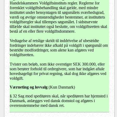
Handelskammers Voldgiftsinstituts regler. Reglerne for
forenklet voldgiftsbehandling skal gælde, med mindre
instituttet under hensyntagen til søgsmålets sværhedsgrad,
værdi og øvrige omstændigheder bestemmer, at instituttets
voldgiftsregler skal tillempes søgsmålet. I sidstnævnte
tilfælde skal instituttet også beslutte, om voldgiftsretten skal
bestå af en eller flere voldgiftsdommere.
Vedtagelse af retslige skridt til inddrivelse af ubestridte
fordringer indebærer ikke afkald på voldgift i spørgsmål om
bestridte modfordringer, som alene kan afgøres ved
voldgiftsretten.
Tvister om beløb, som ikke overstiger SEK 300.000, eller
som berører forhold til ordregivere, som har indgået aftale
hovedsageligt for privat regning, skal dog ikke afgøres ved
voldgift.
Værneting og lovvalg
(Kun Danmark)
§ 32 Sag mod speditøren skal, når speditøren har hjemsted i
Danmark, anlægges ved dansk domstol og afgøres i
overensstemmelse med dansk ret.