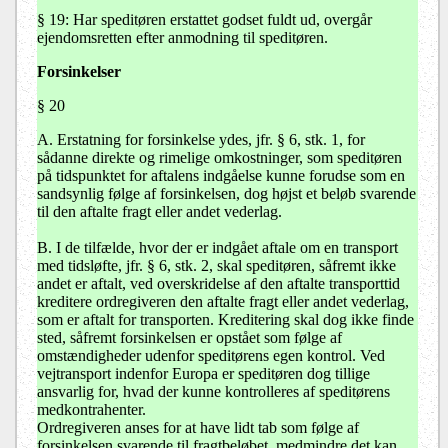
§ 19: Har speditøren erstattet godset fuldt ud, overgår
ejendomsretten efter anmodning til speditøren.
Forsinkelser
§ 20
A. Erstatning for forsinkelse ydes, jfr. § 6, stk. 1, for
sådanne direkte og rimelige omkostninger, som speditøren
på tidspunktet for aftalens indgåelse kunne forudse som en
sandsynlig følge af forsinkelsen, dog højst et beløb svarende
til den aftalte fragt eller andet vederlag.
B. I de tilfælde, hvor der er indgået aftale om en transport
med tidsløfte, jfr. § 6, stk. 2, skal speditøren, såfremt ikke
andet er aftalt, ved overskridelse af den aftalte transporttid
kreditere ordregiveren den aftalte fragt eller andet vederlag,
som er aftalt for transporten. Kreditering skal dog ikke finde
sted, såfremt forsinkelsen er opstået som følge af
omstændigheder udenfor speditørens egen kontrol. Ved
vejtransport indenfor Europa er speditøren dog tillige
ansvarlig for, hvad der kunne kontrolleres af speditørens
medkontrahenter.
Ordregiveren anses for at have lidt tab som følge af
forsinkelsen svarende til fragtbeløbet, medmindre det kan