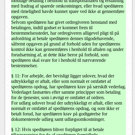
modtage betaling i henhold til transportaftalen og erstatning
med fradrag af sparede omkostninger, eller hvad speditøren
med rimelighed havde kunnet spare ved ikke at gennemføre
opgaven.
Selvom speditøren har givet ordregiveren henstand med
betalingen, indtil godset er kommet frem til
bestemmelsesstedet, har ordregiveren alligevel pligt til på
anfordring at betale speditøren dennes tilgodehavende,
såfremt opgaven på grund af forhold uden for speditørens
kontrol ikke kan gennemføres i henhold til aftalen og under
forudsætning af, at dette ikke beror på forhold, som
speditøren skal svare for i henhold til nærværende
bestemmelser.
§ 11: For arbejde, der bevisligt ligger udover, hvad der
udtrykkeligt er aftalt, eller som normalt er omfattet af
speditørens opdrag, har speditøren krav på særskilt vederlag.
Vederlaget fastsættes efter samme principper som betaling
for de tjenester, som i øvrigt er omfattet af ordren.
For udlæg udover hvad der udtrykkeligt er aftalt, eller som
normalt er omfattet af speditørens opdrag, og som ikke er
betalt forud, har speditøren krav på godtgørelse for
dokumenterede udlæg samt udlægsomkostninger.
§ 12: Hvis speditøren bliver forpligtet til at betale
tillægsregning for de af speditøren formidlede