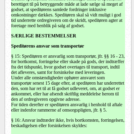
berettiget til på betryggende måde at lade sælge så meget af
godset, at speditørens samlede fordringer inklusive
omkostninger dækkes. Speditøren skal så vidt muligt i god
tid underrette ordregiveren om de skridt, speditøren agter at
foretage med henblik på salg af godset.
SÆRLIGE BESTEMMELSER
Speditørens ansvar som transportør
§ 15
: Speditøren er ansvarlig som transportør, jfr. §§ 16 - 23,
for bortkomst, forringelse eller skade på gods, der indtræffer
fra det tidspunkt, hvor godset overtages til transport, indtil
det afleveres, samt for forsinkelse med leveringen.
Under alle omstændigheder ophører ansvaret som
transportør senest 15 dage efter, at speditøren har underrettet
den, som har ret til at få godset udleveret, om, at godset er
ankommet, eller har afsendt skriftlig meddelelse herom til
den af ordregiveren opgivne adresse.
For tiden derefter er speditøren ansvarlig i henhold til aftale
eller indenfor rammerne af omsorgspligten, jfr. § 5.
§ 16: Ansvar indtræder ikke, hvis bortkomsten, forringelsen,
beskadigelsen eller forsinkelsen skyldes: