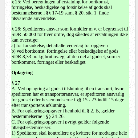
§ 25: Ved beregningen af erstatning for bortkomst,
forringelse, beskadigelse og forsinkelse af gods skal
bestemmelserne i §§ 17-19 samt § 20, stk. 1, finde
tilsvarende anvendelse.
§ 26: Speditørens ansvar som formidler m.v. er begrænset til
SDR 50.000 for hver ordre, dog således at erstatningen ikke
kan overstige:
a) for forsinkelse, det aftalte vederlag for opgaven
b) ved bortkomst, forringelse eller beskadigelse af gods
SDR 8,33 pr. kg bruttovægt af den del af godset, som er
bortkommet, forringet eller beskadiget.
Oplagring
§ 27
A. Ved oplagring af gods i tilslutning til en transport, hvor
speditøren har et transportøransvar, er speditøren ansvarlig
for godset efter bestemmelserne i §§ 15 - 23 indtil 15 dage
efter transportens afslutning.
B. For oplagringsopgaver i henhold til § 2, B, gælder
bestemmelserne i §§ 24-26.
C. For oplagringsopgaver i øvrigt gælder følgende
tillægsbestemmelser:
1) Speditøren skal kontrollere og kvittere for modtagne hele