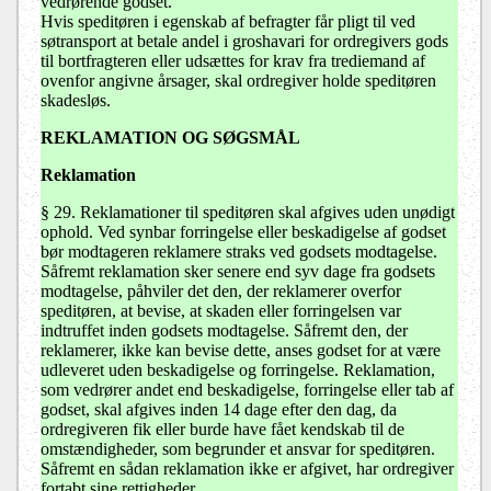
vedrørende godset.
Hvis speditøren i egenskab af befragter får pligt til ved
søtransport at betale andel i groshavari for ordregivers gods
til bortfragteren eller udsættes for krav fra trediemand af
ovenfor angivne årsager, skal ordregiver holde speditøren
skadesløs.
REKLAMATION OG SØGSMÅL
Reklamation
§ 29. Reklamationer til speditøren skal afgives uden unødigt
ophold. Ved synbar forringelse eller beskadigelse af godset
bør modtageren reklamere straks ved godsets modtagelse.
Såfremt reklamation sker senere end syv dage fra godsets
modtagelse, påhviler det den, der reklamerer overfor
speditøren, at bevise, at skaden eller forringelsen var
indtruffet inden godsets modtagelse. Såfremt den, der
reklamerer, ikke kan bevise dette, anses godset for at være
udleveret uden beskadigelse og forringelse. Reklamation,
som vedrører andet end beskadigelse, forringelse eller tab af
godset, skal afgives inden 14 dage efter den dag, da
ordregiveren fik eller burde have fået kendskab til de
omstændigheder, som begrunder et ansvar for speditøren.
Såfremt en sådan reklamation ikke er afgivet, har ordregiver
fortabt sine rettigheder.