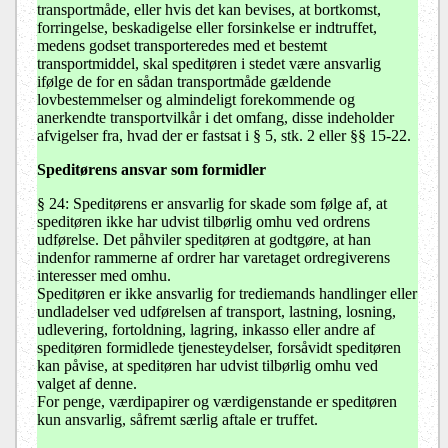
transportmåde, eller hvis det kan bevises, at bortkomst,
forringelse, beskadigelse eller forsinkelse er indtruffet,
medens godset transporteredes med et bestemt
transportmiddel, skal speditøren i stedet være ansvarlig
ifølge de for en sådan transportmåde gældende
lovbestemmelser og almindeligt forekommende og
anerkendte transportvilkår i det omfang, disse indeholder
afvigelser fra, hvad der er fastsat i § 5, stk. 2 eller §§ 15-22.
Speditørens ansvar som formidler
§ 24: Speditørens er ansvarlig for skade som følge af, at
speditøren ikke har udvist tilbørlig omhu ved ordrens
udførelse. Det påhviler speditøren at godtgøre, at han
indenfor rammerne af ordrer har varetaget ordregiverens
interesser med omhu.
Speditøren er ikke ansvarlig for trediemands handlinger eller
undladelser ved udførelsen af transport, lastning, losning,
udlevering, fortoldning, lagring, inkasso eller andre af
speditøren formidlede tjenesteydelser, forsåvidt speditøren
kan påvise, at speditøren har udvist tilbørlig omhu ved
valget af denne.
For penge, værdipapirer og værdigenstande er speditøren
kun ansvarlig, såfremt særlig aftale er truffet.