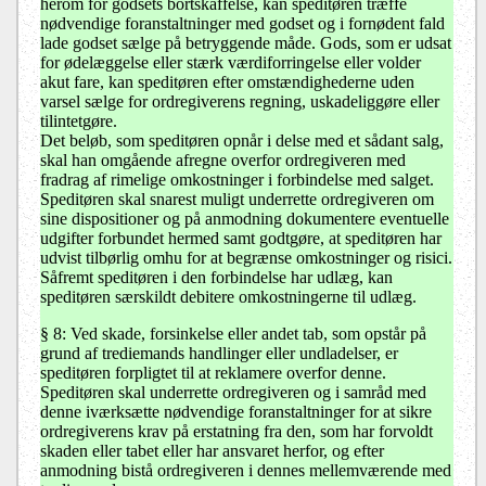
herom for godsets bortskaffelse, kan speditøren træffe
nødvendige foranstaltninger med godset og i fornødent fald
lade godset sælge på betryggende måde. Gods, som er udsat
for ødelæggelse eller stærk værdiforringelse eller volder
akut fare, kan speditøren efter omstændighederne uden
varsel sælge for ordregiverens regning, uskadeliggøre eller
tilintetgøre.
Det beløb, som speditøren opnår i delse med et sådant salg,
skal han omgående afregne overfor ordregiveren med
fradrag af rimelige omkostninger i forbindelse med salget.
Speditøren skal snarest muligt underrette ordregiveren om
sine dispositioner og på anmodning dokumentere eventuelle
udgifter forbundet hermed samt godtgøre, at speditøren har
udvist tilbørlig omhu for at begrænse omkostninger og risici.
Såfremt speditøren i den forbindelse har udlæg, kan
speditøren særskildt debitere omkostningerne til udlæg.
§ 8: Ved skade, forsinkelse eller andet tab, som opstår på
grund af trediemands handlinger eller undladelser, er
speditøren forpligtet til at reklamere overfor denne.
Speditøren skal underrette ordregiveren og i samråd med
denne iværksætte nødvendige foranstaltninger for at sikre
ordregiverens krav på erstatning fra den, som har forvoldt
skaden eller tabet eller har ansvaret herfor, og efter
anmodning bistå ordregiveren i dennes mellemværende med