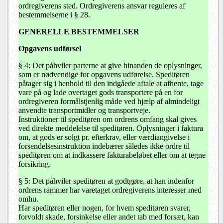
ordregiverens sted. Ordregiverens ansvar reguleres af
bestemmelserne i § 28.
GENERELLE BESTEMMELSER
Opgavens udførsel
§ 4: Det påhviler parterne at give hinanden de oplysninger,
som er nødvendige for opgavens udførelse. Speditøren
påtager sig i henhold til den indgåede aftale at afhente, tage
vare på og lade overtaget gods transportere på en for
ordregiveren formålstjenlig måde ved hjælp af almindeligt
anvendte transportmidler og transportveje.
Instruktioner til speditøren om ordrens omfang skal gives
ved direkte meddelelse til speditøren. Oplysninger i faktura
om, at gods er solgt pr. efterkrav, eller værdiangivelse i
forsendelsesinstruktion indebærer således ikke ordre til
speditøren om at indkassere fakturabeløbet eller om at tegne
forsikring.
§ 5: Det påhviler speditøren at godtgøre, at han indenfor
ordrens rammer har varetaget ordregiverens interesser med
omhu.
Har speditøren eller nogen, for hvem speditøren svarer,
forvoldt skade, forsinkelse eller andet tab med forsæt, kan