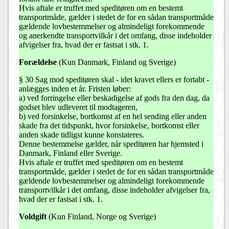
Hvis aftale er truffet med speditøren om en bestemt
transportmåde, gælder i stedet de for en sådan transportmåde
gældende lovbestemmelser og almindeligt forekommende
og anerkendte transportvilkår i det omfang, disse indeholder
afvigelser fra, hvad der er fastsat i stk. 1.
Forældelse
(Kun Danmark, Finland og Sverige)
§ 30 Sag mod speditøren skal - idet kravet ellers er fortabt -
anlægges inden et år. Fristen løber:
a) ved forringelse eller beskadigelse af gods fra den dag, da
godset blev udleveret til modtageren,
b) ved forsinkelse, bortkomst af en hel sending eller anden
skade fra det tidspunkt, hvor forsinkelse, bortkomst eller
anden skade tidligst kunne konstateres.
Denne bestemmelse gælder, når speditøren har hjemsted i
Danmark, Finland eller Sverige.
Hvis aftale er truffet med speditøren om en bestemt
transportmåde, gælder i stedet de for en sådan transportmåde
gældende lovbestemmelser og almindeligt forekommende
transportvilkår i det omfang, disse indeholder afvigelser fra,
hvad der er fastsat i stk. 1.
Voldgift
(Kun Finland, Norge og Sverige)