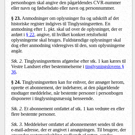
personbogen skal angive den pågældendes CVR-nummer
eller navn og fødselsdato eller navn og personnummer.
§ 23.
Anmodninger om oplysninger fra og udskrift af det
historiske register indgives til Tinglysningsretten. En
anmodning efter 1. pkt. skal ud over de oplysninger, der er
anført i
§ 22
, angive, til hvilket konkret retsforhold
oplysningerne skal bruges. Fuldstændige oplysninger skal
dog efter anmodning videregives til den, som oplysningerne
angår.
Stk. 2.
Tinglysningsrettens afgørelse efter stk. 1 kan kæres til
Vestre Landsret efter bestemmelserne i
tinglysningslovens §
36
.
§ 24.
Tinglysningsretten kan for enhver, der ansøger herom,
oprette et abonnement, der indebærer, at den pågældende
modtager meddelelse, når bestemte personer i personbogen
disponerer i tinglysningsmæssig henseende.
Stk. 2.
Et abonnement omfattet af stk. 1 kan vedrøre en eller
flere bestemte personer.
Stk. 3.
Meddelelser omfattet af abonnementet sendes til den
e-mail-adresse, der er angivet i ansøgningen. Til brugere, der