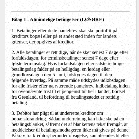
Bilag 1 - Almindelige betingelser (LØSØRE)
1. Betalinger efter dette pantebrev skal ske portofrit på
kreditors bopæl eller på et andet sted inden for landets
grænser, der opgives af kreditor.
2. Alle betalinger er rettidige, når de sker senest 7 dage efter
forfaldsdagen, for terminsbetalinger senest 7 dage efter
første terminsdag. Hvis forfaldsdagen eller sidste rettidige
betalingsdag falder på en helligdag, en lørdag eller
grundlovsdagen den 5. juni, udskydes dagen til den
følgende hverdag. På samme måde udskydes udløbsdagen
for alle frister efter nærværende pantebrev. Indbetaling inden
for ovennævnte frist til et pengeinstitut her i landet, bortset
fra Grønland, til befordring til betalingsstedet er rettidig
betaling.
3. Debitor har pligt til at underrette kreditor om
bopælsforandring. Sådan underretning kan ikke ske på en
betalingsblanket, såfremt det af blankettens tekst fremgår, at
meddelelser til betalingsmodtageren ikke må gives på denne.
Påkrav fra kreditor, herunder opsigelse, kan afsendes til eller