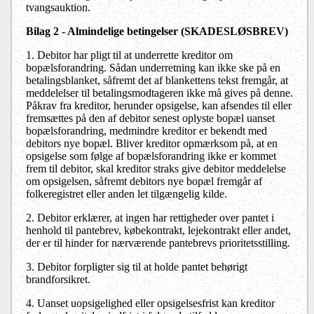
tvangsauktion.
Bilag 2 - Almindelige betingelser (SKADESLØSBREV)
1. Debitor har pligt til at underrette kreditor om
bopælsforandring. Sådan underretning kan ikke ske på en
betalingsblanket, såfremt det af blankettens tekst fremgår, at
meddelelser til betalingsmodtageren ikke må gives på denne.
Påkrav fra kreditor, herunder opsigelse, kan afsendes til eller
fremsættes på den af debitor senest oplyste bopæl uanset
bopælsforandring, medmindre kreditor er bekendt med
debitors nye bopæl. Bliver kreditor opmærksom på, at en
opsigelse som følge af bopælsforandring ikke er kommet
frem til debitor, skal kreditor straks give debitor meddelelse
om opsigelsen, såfremt debitors nye bopæl fremgår af
folkeregistret eller anden let tilgængelig kilde.
2. Debitor erklærer, at ingen har rettigheder over pantet i
henhold til pantebrev, købekontrakt, lejekontrakt eller andet,
der er til hinder for nærværende pantebrevs prioritetsstilling.
3. Debitor forpligter sig til at holde pantet behørigt
brandforsikret.
4. Uanset uopsigelighed eller opsigelsesfrist kan kreditor