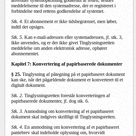
anvender systemopkobling godkendt af retten, sendes
meddelelserne til den systemadresse, der er registreret i
forbindelse med rettens godkendelse af systemet.
Stk. 4.
Et abonnement er ikke tidsbegrænset, men løber,
indtil det opsiges.
Stk. 5.
Kan e-mail-adressen eller systemadressen, jf. stk. 3,
ikke anvendes, og er der ikke givet Tinglysningsretten
meddelelse om anden elektronisk adresse, ophører
abonnementet.
Kapitel 7: Konvertering af papirbaserede dokumenter
§ 25.
Tinglysning af påtegning på et papirbaseret dokument
kan ske, når det pågældende dokument er konverteret til et
digitalt dokument.
Stk. 2.
Tinglysningsretten forestår konverteringen af
papirbaserede dokumenter, jf. dog stk. 6.
Stk. 3.
Anmodning om konvertering af et papirbaseret
dokument skal indgives skriftligt til Tinglysningsretten.
Stk. 4.
En anmodning om konvertering af et papirbaseret
pantebrev skal indeholde oplysning om, hvorvidt