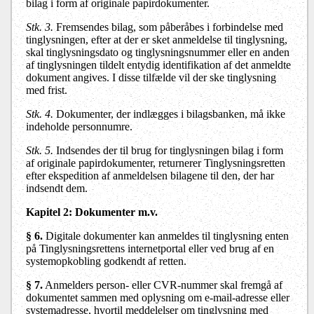
bilag i form af originale papirdokumenter.
Stk. 3.
Fremsendes bilag, som påberåbes i forbindelse med
tinglysningen, efter at der er sket anmeldelse til tinglysning,
skal tinglysningsdato og tinglysningsnummer eller en anden
af tinglysningen tildelt entydig identifikation af det anmeldte
dokument angives. I disse tilfælde vil der ske tinglysning
med frist.
Stk. 4.
Dokumenter, der indlægges i bilagsbanken, må ikke
indeholde personnumre.
Stk. 5.
Indsendes der til brug for tinglysningen bilag i form
af originale papirdokumenter, returnerer Tinglysningsretten
efter ekspedition af anmeldelsen bilagene til den, der har
indsendt dem.
Kapitel 2: Dokumenter m.v.
§ 6.
Digitale dokumenter kan anmeldes til tinglysning enten
på Tinglysningsrettens internetportal eller ved brug af en
systemopkobling godkendt af retten.
§ 7.
Anmelders person- eller CVR-nummer skal fremgå af
dokumentet sammen med oplysning om e-mail-adresse eller
systemadresse, hvortil meddelelser om tinglysning med