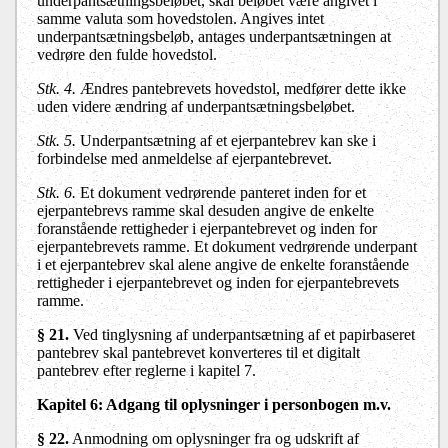
underpantsætningsbeløbet, skal beløbet være angivet i
samme valuta som hovedstolen. Angives intet
underpantsætningsbeløb, antages underpantsætningen at
vedrøre den fulde hovedstol.
Stk. 4.
Ændres pantebrevets hovedstol, medfører dette ikke
uden videre ændring af underpantsætningsbeløbet.
Stk. 5.
Underpantsætning af et ejerpantebrev kan ske i
forbindelse med anmeldelse af ejerpantebrevet.
Stk. 6.
Et dokument vedrørende panteret inden for et
ejerpantebrevs ramme skal desuden angive de enkelte
foranstående rettigheder i ejerpantebrevet og inden for
ejerpantebrevets ramme. Et dokument vedrørende underpant
i et ejerpantebrev skal alene angive de enkelte foranstående
rettigheder i ejerpantebrevet og inden for ejerpantebrevets
ramme.
§ 21.
Ved tinglysning af underpantsætning af et papirbaseret
pantebrev skal pantebrevet konverteres til et digitalt
pantebrev efter reglerne i kapitel 7.
Kapitel 6: Adgang til oplysninger i personbogen m.v.
§ 22.
Anmodning om oplysninger fra og udskrift af