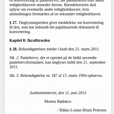
en konvertering af pantebrevet, når pantsætteren eller andre
rettighedshavere anmoder herom. Ihændehaveren skal
oplyse om eventuelle andre rettighedshavere, hvis
anmodningen fremsættes af en sekundær rettighedshaver.
§ 27.
Tinglysningsretten giver meddelelse om konvertering
til den, som har indsendt det papirbaserede dokument til
konvertering.
Kapitel 8: Ikrafttræden
§ 28.
Bekendtgørelsen træder i kraft den 21. marts 2011.
Stk. 2.
Pantebreve, der er oprettet på de hidtil anvendte
pantebrevsformularer, kan tinglyses indtil den 21. september
2011.
Stk. 3.
Bekendtgørelse nr. 187 af 15. marts 1994 ophæves.
Justitsministeriet, den 11. juni 2013
Morten Bødskov
/ Rikke-Louise Ørum Petersen