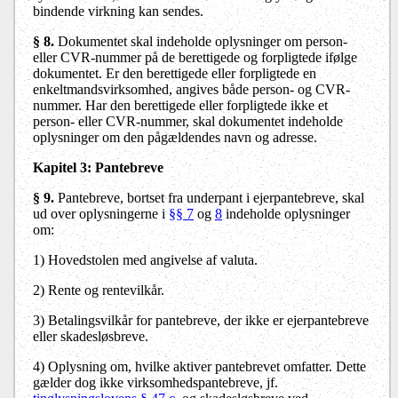
bindende virkning kan sendes.
§ 8.
Dokumentet skal indeholde oplysninger om person-
eller CVR-nummer på de berettigede og forpligtede ifølge
dokumentet. Er den berettigede eller forpligtede en
enkeltmandsvirksomhed, angives både person- og CVR-
nummer. Har den berettigede eller forpligtede ikke et
person- eller CVR-nummer, skal dokumentet indeholde
oplysninger om den pågældendes navn og adresse.
Kapitel 3: Pantebreve
§ 9.
Pantebreve, bortset fra underpant i ejerpantebreve, skal
ud over oplysningerne i
§§ 7
og
8
indeholde oplysninger
om:
1)
Hovedstolen med angivelse af valuta.
2)
Rente og rentevilkår.
3)
Betalingsvilkår for pantebreve, der ikke er ejerpantebreve
eller skadesløsbreve.
4)
Oplysning om, hvilke aktiver pantebrevet omfatter. Dette
gælder dog ikke virksomhedspantebreve, jf.