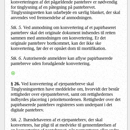
konverteringen af det pågældende pantebrev er nødvendig
for tinglysning af en påtegning på pantebrevet.
Tinglysningsretten kan udarbejde en særlig blanket, der skal
anvendes ved fremsendelse af anmodningen.
Stk. 5.
Ved anmodning om konvertering af et papirbaseret
pantebrev skal det originale dokument indsendes til retten
sammen med anmodningen om konvertering. Er det
originale pantebrev bortkommet, kan der ikke ske
konvertering, før der er opnået dom til mortifikation.
Stk. 6.
Autoriserede anmeldere kan aflyse papirbaserede
pantebreve uden forudgående konvertering.
§ 26.
Ved konvertering af ejerpantebreve skal
Tinglysningsretten have meddelelse om, hvorvidt der består
rettigheder over ejerpantebrevet, samt om rettighedernes
indbyrdes placering i prioritetsordenen. Rettigheder over det
papirbaserede pantebrev registreres som underpant i det
digitale pantebrev.
Stk. 2.
Ihændehaveren af et ejerpantebrev, der skal
konverteres, har pligt til at medvirke til gennemførelsen af