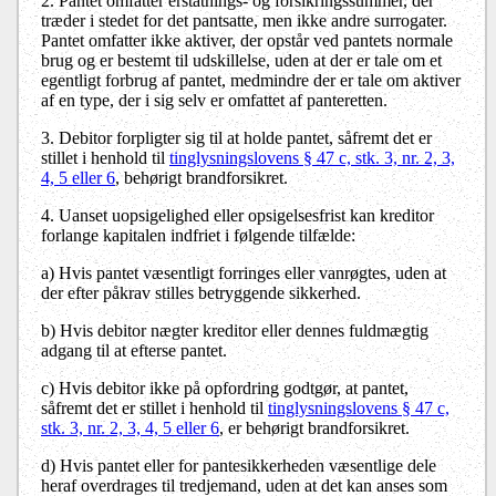
2. Pantet omfatter erstatnings- og forsikringssummer, der
træder i stedet for det pantsatte, men ikke andre surrogater.
Pantet omfatter ikke aktiver, der opstår ved pantets normale
brug og er bestemt til udskillelse, uden at der er tale om et
egentligt forbrug af pantet, medmindre der er tale om aktiver
af en type, der i sig selv er omfattet af panteretten.
3. Debitor forpligter sig til at holde pantet, såfremt det er
stillet i henhold til
tinglysningslovens § 47 c, stk. 3, nr. 2, 3,
4, 5 eller 6
, behørigt brandforsikret.
4. Uanset uopsigelighed eller opsigelsesfrist kan kreditor
forlange kapitalen indfriet i følgende tilfælde:
a)
Hvis pantet væsentligt forringes eller vanrøgtes, uden at
der efter påkrav stilles betryggende sikkerhed.
b)
Hvis debitor nægter kreditor eller dennes fuldmægtig
adgang til at efterse pantet.
c)
Hvis debitor ikke på opfordring godtgør, at pantet,
såfremt det er stillet i henhold til
tinglysningslovens § 47 c,
stk. 3, nr. 2, 3, 4, 5 eller 6
, er behørigt brandforsikret.
d)
Hvis pantet eller for pantesikkerheden væsentlige dele
heraf overdrages til tredjemand, uden at det kan anses som