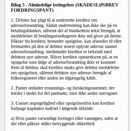
Bilag 5 - Almindelige betingelser (SKADESLØSBREV
FORDRINGSPANT)
1. Debitor har pligt til at underrette kreditor om
adresseforandring. Sådan underretning kan ikke ske på en
betalingsblanket, såfremt det af blankettens tekst fremgår, at
meddelelser til betalingsmodtageren ikke må gives på denne.
Påkrav fra kreditor, herunder opsigelse, kan afsendes til eller
fremsættes på den af debitor senest oplyste adresse uanset
adresseforandring, medmindre kreditor er bekendt med
debitors nye adresse. Bliver kreditor opmærksom på, at en
opsigelse som følge af adresseforandring ikke er kommet
frem til debitor, skal kreditor straks give debitor meddelelse
om opsigelsen, såfremt debitors nye adresse fremgår af
folkeregisteret eller anden let tilgængelig kilde.
2. Pantet omfatter erstatnings- og forsikringssummer, der
træder i stedet for det pantsatte, men ikke andre surrogater.
3. Uanset uopsigelighed eller opsigelsesfrist kan kreditor
forlange kapitalen indfriet i følgende tilfælde:
a)
Hvis pantet væsentligt forringes eller vanrøgtes, uden at
der efter påkrav stilles betryggende sikkerhed.