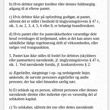
b)
Hvis debitor nægter kreditor eller dennes fuldmægtig
adgang til at efterse pantet.
c)
Hvis debitor ikke på opfordring godtgør, at pantet,
såfremt det er stillet i henhold til tinglysningslovens § 47 c,
stk. 3, nr. 2, 3, 4, 5, 6 eller 8, er behørigt brandforsikret.
d)
Hvis pantet eller for pantesikkerheden væsentlige dele
heraf overdrages til tredjemand, uden at det kan anses som
udskillelse ifølge regelmæssig drift af virksomheden, eller
sælges ved tvangsauktion.
5.
Pantet kan ikke stilles til fordel for debitors (skyldners
eller pantsætters) nærstående, jf. tinglysningslovens § 47 e,
stk. 1. Ved nærstående forstås, jf. konkurslovens § 2:
a)
Ægtefæller, slægtninge i op- og nedstigende linjer,
søskende, de nævnte personers ægtefæller og andre
personer, der har stået hinanden særlig nær.
b)
Et selskab og en person, såfremt personen eller dennes
nærstående direkte eller indirekte ejer en væsentlig del af
selskabets kapital.
c)
To selskaber, såfremt det ene eller dettes nærstående