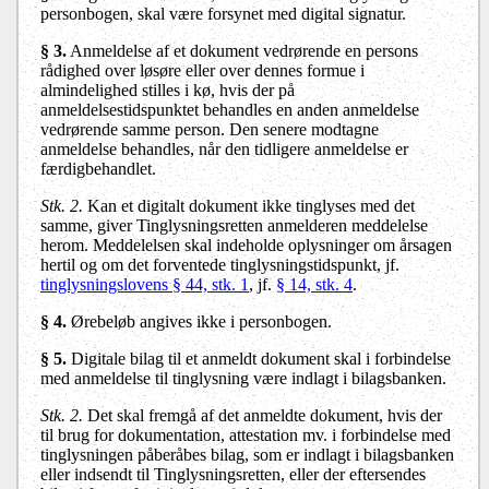
personbogen, skal være forsynet med digital signatur.
§ 3.
Anmeldelse af et dokument vedrørende en persons
rådighed over løsøre eller over dennes formue i
almindelighed stilles i kø, hvis der på
anmeldelsestidspunktet behandles en anden anmeldelse
vedrørende samme person. Den senere modtagne
anmeldelse behandles, når den tidligere anmeldelse er
færdigbehandlet.
Stk. 2.
Kan et digitalt dokument ikke tinglyses med det
samme, giver Tinglysningsretten anmelderen meddelelse
herom. Meddelelsen skal indeholde oplysninger om årsagen
hertil og om det forventede tinglysningstidspunkt, jf.
tinglysningslovens § 44, stk. 1
, jf.
§ 14, stk. 4
.
§ 4.
Ørebeløb angives ikke i personbogen.
§ 5.
Digitale bilag til et anmeldt dokument skal i forbindelse
med anmeldelse til tinglysning være indlagt i bilagsbanken.
Stk. 2.
Det skal fremgå af det anmeldte dokument, hvis der
til brug for dokumentation, attestation mv. i forbindelse med
tinglysningen påberåbes bilag, som er indlagt i bilagsbanken
eller indsendt til Tinglysningsretten, eller der eftersendes