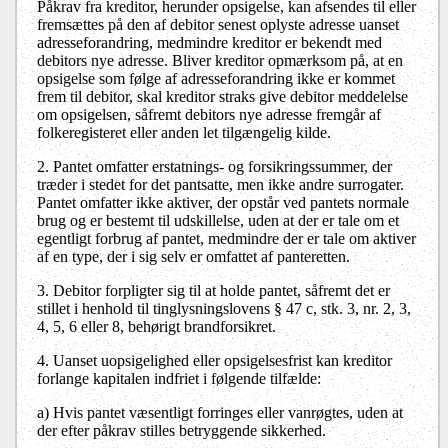
Påkrav fra kreditor, herunder opsigelse, kan afsendes til eller
fremsættes på den af debitor senest oplyste adresse uanset
adresseforandring, medmindre kreditor er bekendt med
debitors nye adresse. Bliver kreditor opmærksom på, at en
opsigelse som følge af adresseforandring ikke er kommet
frem til debitor, skal kreditor straks give debitor meddelelse
om opsigelsen, såfremt debitors nye adresse fremgår af
folkeregisteret eller anden let tilgængelig kilde.
2.
Pantet omfatter erstatnings- og forsikringssummer, der
træder i stedet for det pantsatte, men ikke andre surrogater.
Pantet omfatter ikke aktiver, der opstår ved pantets normale
brug og er bestemt til udskillelse, uden at der er tale om et
egentligt forbrug af pantet, medmindre der er tale om aktiver
af en type, der i sig selv er omfattet af panteretten.
3.
Debitor forpligter sig til at holde pantet, såfremt det er
stillet i henhold til tinglysningslovens § 47 c, stk. 3, nr. 2, 3,
4, 5, 6 eller 8, behørigt brandforsikret.
4.
Uanset uopsigelighed eller opsigelsesfrist kan kreditor
forlange kapitalen indfriet i følgende tilfælde:
a)
Hvis pantet væsentligt forringes eller vanrøgtes, uden at
der efter påkrav stilles betryggende sikkerhed.