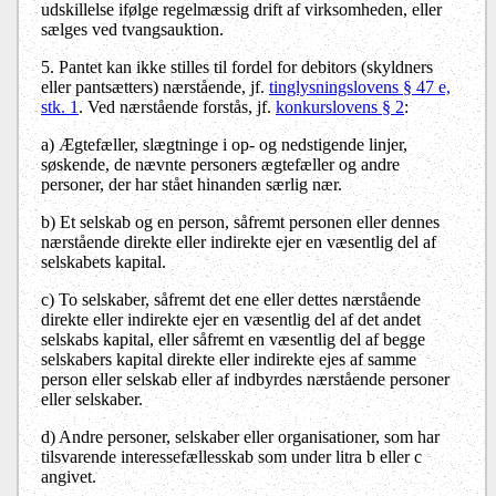
udskillelse ifølge regelmæssig drift af virksomheden, eller
sælges ved tvangsauktion.
5. Pantet kan ikke stilles til fordel for debitors (skyldners
eller pantsætters) nærstående, jf.
tinglysningslovens § 47 e,
stk. 1
. Ved nærstående forstås, jf.
konkurslovens § 2
:
a)
Ægtefæller, slægtninge i op- og nedstigende linjer,
søskende, de nævnte personers ægtefæller og andre
personer, der har stået hinanden særlig nær.
b)
Et selskab og en person, såfremt personen eller dennes
nærstående direkte eller indirekte ejer en væsentlig del af
selskabets kapital.
c)
To selskaber, såfremt det ene eller dettes nærstående
direkte eller indirekte ejer en væsentlig del af det andet
selskabs kapital, eller såfremt en væsentlig del af begge
selskabers kapital direkte eller indirekte ejes af samme
person eller selskab eller af indbyrdes nærstående personer
eller selskaber.
d)
Andre personer, selskaber eller organisationer, som har
tilsvarende interessefællesskab som under litra b eller c
angivet.