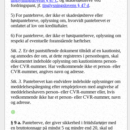
tinglysningslovens § 47 c
, og skadesløsbreve ved
fordringspant, jf.
tinglysningslovens § 47 d
.
5)
For pantebreve, der ikke er skadesløsbreve eller
høstpantebreve, oplysning om, hvorvidt pantebrevet er
omfattet af lov om kreditaftaler.
6)
For pantebreve, der ikke er høstpantebreve, oplysning om
respekt af eventuelle foranstående hæftelser.
Stk. 2.
Er det pantstiftende dokument tiltrådt af en kautionist,
og anmodes der om, at dette registreres i personbogen, skal
dokumentet indeholde oplysning om kautionistens person-
eller CVR-nummer. Har vedkommende ikke et person- eller
CVR-nummer, angives navn og adresse.
Stk. 3.
Pantebrevet kan endvidere indeholde oplysninger om
meddelelsespåtegning efter retsplejeloven med angivelse af
meddelelseshavers person- eller CVR-nummer eller, hvis
vedkommende ikke har et person- eller CVR-nummer, navn
og adresse.
§ 9 a.
Pantebreve, der giver sikkerhed i fritidsfartøjer med
en bruttotonnage på mindst 5 og mindre end 20, skal ud