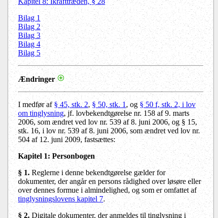
Kapitel 8: Ikrafttræden, § 28
Bilag 1
Bilag 2
Bilag 3
Bilag 4
Bilag 5
Ændringer
I medfør af
§ 45, stk. 2
,
§ 50, stk. 1
, og
§ 50 f, stk. 2, i lov
om tinglysning
, jf. lovbekendtgørelse nr. 158 af 9. marts
2006, som ændret ved lov nr. 539 af 8. juni 2006, og § 15,
stk. 16, i lov nr. 539 af 8. juni 2006, som ændret ved lov nr.
504 af 12. juni 2009, fastsættes:
Kapitel 1: Personbogen
§ 1.
Reglerne i denne bekendtgørelse gælder for
dokumenter, der angår en persons rådighed over løsøre eller
over dennes formue i almindelighed, og som er omfattet af
tinglysningslovens kapitel 7
.
§ 2.
Digitale dokumenter, der anmeldes til tinglysning i