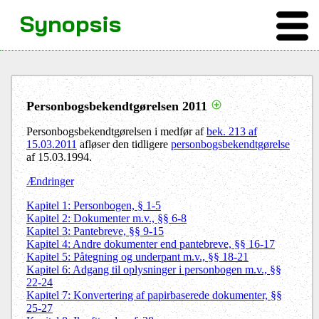
Synopsis
Personbogsbekendtgørelsen 2011
Personbogsbekendtgørelsen i medfør af
bek. 213 af
15.03.2011
afløser den tidligere
personbogsbekendtgørelse
af 15.03.1994.
Ændringer
Kapitel 1: Personbogen, § 1-5
Kapitel 2: Dokumenter m.v., §§ 6-8
Kapitel 3: Pantebreve, §§ 9-15
Kapitel 4: Andre dokumenter end pantebreve, §§ 16-17
Kapitel 5: Påtegning og underpant m.v., §§ 18-21
Kapitel 6: Adgang til oplysninger i personbogen m.v., §§
22-24
Kapitel 7: Konvertering af papirbaserede dokumenter, §§
25-27