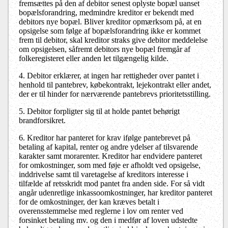
fremsættes på den af debitor senest oplyste bopæl uanset
bopælsforandring, medmindre kreditor er bekendt med
debitors nye bopæl. Bliver kreditor opmærksom på, at en
opsigelse som følge af bopælsforandring ikke er kommet
frem til debitor, skal kreditor straks give debitor meddelelse
om opsigelsen, såfremt debitors nye bopæl fremgår af
folkeregisteret eller anden let tilgængelig kilde.
4. Debitor erklærer, at ingen har rettigheder over pantet i
henhold til pantebrev, købekontrakt, lejekontrakt eller andet,
der er til hinder for nærværende pantebrevs prioritetsstilling.
5. Debitor forpligter sig til at holde pantet behørigt
brandforsikret.
6. Kreditor har panteret for krav ifølge pantebrevet på
betaling af kapital, renter og andre ydelser af tilsvarende
karakter samt morarenter. Kreditor har endvidere panteret
for omkostninger, som med føje er afholdt ved opsigelse,
inddrivelse samt til varetagelse af kreditors interesse i
tilfælde af retsskridt mod pantet fra anden side. For så vidt
angår udenretlige inkassoomkostninger, har kreditor panteret
for de omkostninger, der kan kræves betalt i
overensstemmelse med reglerne i lov om renter ved
forsinket betaling mv. og den i medfør af loven udstedte