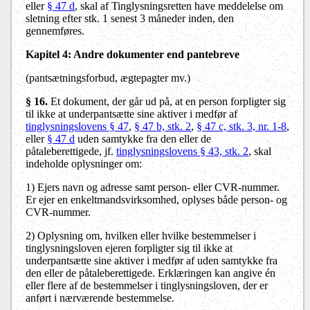
eller
§ 47 d
, skal af Tinglysningsretten have meddelelse om
sletning efter stk. 1 senest 3 måneder inden, den
gennemføres.
Kapitel 4: Andre dokumenter end pantebreve
(pantsætningsforbud, ægtepagter mv.)
§ 16.
Et dokument, der går ud på, at en person forpligter sig
til ikke at underpantsætte sine aktiver i medfør af
tinglysningslovens § 47
,
§ 47 b, stk. 2
,
§ 47 c, stk. 3, nr. 1-8
,
eller
§ 47 d
uden samtykke fra den eller de
påtaleberettigede, jf.
tinglysningslovens § 43, stk. 2
, skal
indeholde oplysninger om:
1)
Ejers navn og adresse samt person- eller CVR-nummer.
Er ejer en enkeltmandsvirksomhed, oplyses både person- og
CVR-nummer.
2)
Oplysning om, hvilken eller hvilke bestemmelser i
tinglysningsloven ejeren forpligter sig til ikke at
underpantsætte sine aktiver i medfør af uden samtykke fra
den eller de påtaleberettigede. Erklæringen kan angive én
eller flere af de bestemmelser i tinglysningsloven, der er
anført i nærværende bestemmelse.