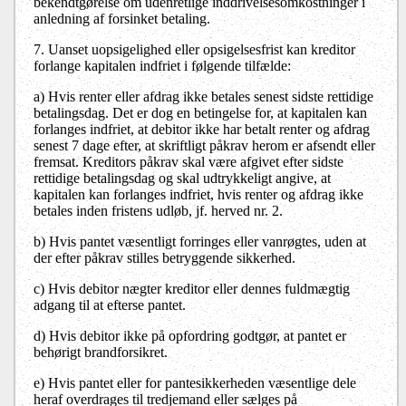
bekendtgørelse om udenretlige inddrivelsesomkostninger i
anledning af forsinket betaling.
7. Uanset uopsigelighed eller opsigelsesfrist kan kreditor
forlange kapitalen indfriet i følgende tilfælde:
a)
Hvis renter eller afdrag ikke betales senest sidste rettidige
betalingsdag. Det er dog en betingelse for, at kapitalen kan
forlanges indfriet, at debitor ikke har betalt renter og afdrag
senest 7 dage efter, at skriftligt påkrav herom er afsendt eller
fremsat. Kreditors påkrav skal være afgivet efter sidste
rettidige betalingsdag og skal udtrykkeligt angive, at
kapitalen kan forlanges indfriet, hvis renter og afdrag ikke
betales inden fristens udløb, jf. herved nr. 2.
b)
Hvis pantet væsentligt forringes eller vanrøgtes, uden at
der efter påkrav stilles betryggende sikkerhed.
c)
Hvis debitor nægter kreditor eller dennes fuldmægtig
adgang til at efterse pantet.
d)
Hvis debitor ikke på opfordring godtgør, at pantet er
behørigt brandforsikret.
e)
Hvis pantet eller for pantesikkerheden væsentlige dele
heraf overdrages til tredjemand eller sælges på