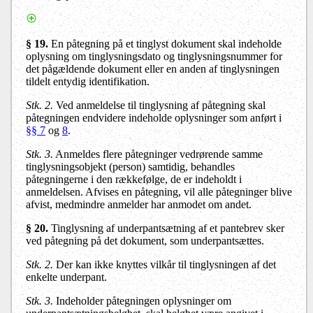
§ 19.
En påtegning på et tinglyst dokument skal indeholde
oplysning om tinglysningsdato og tinglysningsnummer for
det pågældende dokument eller en anden af tinglysningen
tildelt entydig identifikation.
Stk. 2.
Ved anmeldelse til tinglysning af påtegning skal
påtegningen endvidere indeholde oplysninger som anført i
§§ 7
og
8
.
Stk. 3.
Anmeldes flere påtegninger vedrørende samme
tinglysningsobjekt (person) samtidig, behandles
påtegningerne i den rækkefølge, de er indeholdt i
anmeldelsen. Afvises en påtegning, vil alle påtegninger blive
afvist, medmindre anmelder har anmodet om andet.
§ 20.
Tinglysning af underpantsætning af et pantebrev sker
ved påtegning på det dokument, som underpantsættes.
Stk. 2.
Der kan ikke knyttes vilkår til tinglysningen af det
enkelte underpant.
Stk. 3.
Indeholder påtegningen oplysninger om