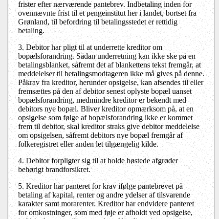
frister efter nærværende pantebrev. Indbetaling inden for
ovennævnte frist til et pengeinstitut her i landet, bortset fra
Grønland, til befordring til betalingsstedet er rettidig
betaling.
3. Debitor har pligt til at underrette kreditor om
bopælsforandring. Sådan underretning kan ikke ske på en
betalingsblanket, såfremt det af blankettens tekst fremgår, at
meddelelser til betalingsmodtageren ikke må gives på denne.
Påkrav fra kreditor, herunder opsigelse, kan afsendes til eller
fremsættes på den af debitor senest oplyste bopæl uanset
bopælsforandring, medmindre kreditor er bekendt med
debitors nye bopæl. Bliver kreditor opmærksom på, at en
opsigelse som følge af bopælsforandring ikke er kommet
frem til debitor, skal kreditor straks give debitor meddelelse
om opsigelsen, såfremt debitors nye bopæl fremgår af
folkeregistret eller anden let tilgængelig kilde.
4. Debitor forpligter sig til at holde høstede afgrøder
behørigt brandforsikret.
5. Kreditor har panteret for krav ifølge pantebrevet på
betaling af kapital, renter og andre ydelser af tilsvarende
karakter samt morarenter. Kreditor har endvidere panteret
for omkostninger, som med føje er afholdt ved opsigelse,