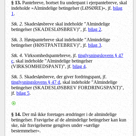
§ 13.
Pantebreve, bortset fra underpant i ejerpantebreve, skal
indeholde »Almindelige betingelser (LØSØRE)«, jf.
bilag
1
.
Stk. 2.
Skadesløsbreve skal indeholde "Almindelige
betingelser (SKADESLØSBREV)", jf.
bilag 2
.
Stk. 3.
Høstpantebreve skal indeholde "Almindelige
betingelser (HØSTPANTEBREV)", jf.
bilag 3
.
Stk. 4.
Virksomhedspantebreve, jf.
tinglysningslovens § 47
c
, skal indeholde "Almindelige betingelser
(VIRKSOMHEDSPANT)", jf.
bilag 4
.
Stk. 5.
Skadesløsbreve, der giver fordringspant, jf.
tinglysningslovens § 47 d
, skal indeholde "Almindelige
betingelser (SKADESLØSBREV FORDRINGSPANT)",
jf.
bilag 5
.
§ 14.
Der må ikke foretages ændringer i de almindelige
betingelser. Fravigelse af de almindelige betingelser kan kun
ske, når fravigelserne gengives under »særlige
bestemmelser«.