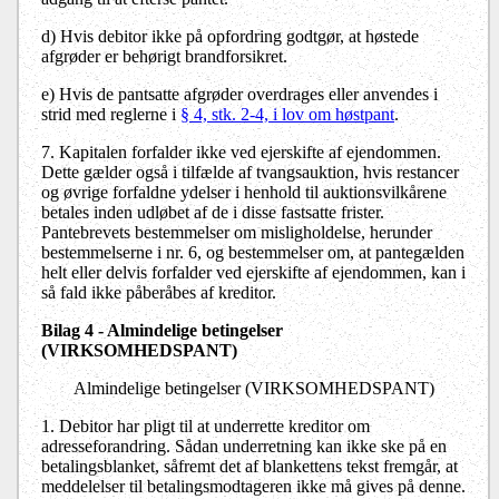
d)
Hvis debitor ikke på opfordring godtgør, at høstede
afgrøder er behørigt brandforsikret.
e)
Hvis de pantsatte afgrøder overdrages eller anvendes i
strid med reglerne i
§ 4, stk. 2-4, i lov om høstpant
.
7. Kapitalen forfalder ikke ved ejerskifte af ejendommen.
Dette gælder også i tilfælde af tvangsauktion, hvis restancer
og øvrige forfaldne ydelser i henhold til auktionsvilkårene
betales inden udløbet af de i disse fastsatte frister.
Pantebrevets bestemmelser om misligholdelse, herunder
bestemmelserne i nr. 6, og bestemmelser om, at pantegælden
helt eller delvis forfalder ved ejerskifte af ejendommen, kan i
så fald ikke påberåbes af kreditor.
Bilag 4 - Almindelige betingelser
(VIRKSOMHEDSPANT)
Almindelige betingelser (VIRKSOMHEDSPANT)
1.
Debitor har pligt til at underrette kreditor om
adresseforandring. Sådan underretning kan ikke ske på en
betalingsblanket, såfremt det af blankettens tekst fremgår, at
meddelelser til betalingsmodtageren ikke må gives på denne.