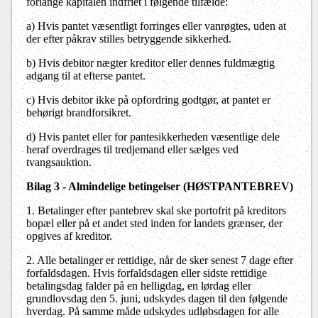
forlange kapitalen indfriet i følgende tilfælde:
a)
Hvis pantet væsentligt forringes eller vanrøgtes, uden at
der efter påkrav stilles betryggende sikkerhed.
b)
Hvis debitor nægter kreditor eller dennes fuldmægtig
adgang til at efterse pantet.
c)
Hvis debitor ikke på opfordring godtgør, at pantet er
behørigt brandforsikret.
d)
Hvis pantet eller for pantesikkerheden væsentlige dele
heraf overdrages til tredjemand eller sælges ved
tvangsauktion.
Bilag 3 - Almindelige betingelser (HØSTPANTEBREV)
1. Betalinger efter pantebrev skal ske portofrit på kreditors
bopæl eller på et andet sted inden for landets grænser, der
opgives af kreditor.
2. Alle betalinger er rettidige, når de sker senest 7 dage efter
forfaldsdagen. Hvis forfaldsdagen eller sidste rettidige
betalingsdag falder på en helligdag, en lørdag eller
grundlovsdag den 5. juni, udskydes dagen til den følgende
hverdag. På samme måde udskydes udløbsdagen for alle