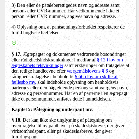
3)
Den eller de påtaleberettigedes navn og adresse samt
person- eller CVR-nummer. Har vedkommende ikke et
person- eller CVR-nummer, angives navn og adresse.
4)
Oplysning om, at pantsætningsforbuddet respekterer de
forud tinglyste hæftelser.
§ 17.
Ægtepagter og dokumenter vedrørende bosondringer
eller rådighedsindskrænkninger i medfør af
§ 12 i lov om
ægteskabets retsvirkninger
samt erklæringer om fratagelse af
den retlige handleevne efter
værgemålslovens § 6
og
rådighedsfratagelse i henhold til
§ 66 i lov om skifte af
fællesbo mv.
skal indeholde oplysning om henholdsvis
parternes eller den pågældende persons samt værgens navn,
adresse og personnummer. Har en af parterne i en ægtepagt
ikke et personnummer, anføres dette i anmeldelsen.
Kapitel 5: Påtegning og underpant mv.
§ 18.
Der kan ikke ske tinglysning af påtegning om
overdragelse til ny panthaver på skadesløsbreve, der giver
virksomhedspant, eller på skadesløsbreve, der giver
fordringspant