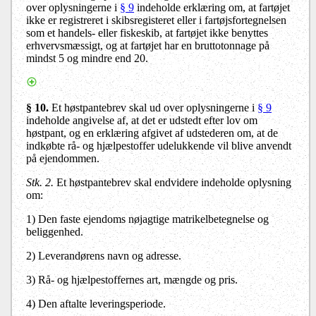
over oplysningerne i
§ 9
indeholde erklæring om, at fartøjet
ikke er registreret i skibsregisteret eller i fartøjsfortegnelsen
som et handels- eller fiskeskib, at fartøjet ikke benyttes
erhvervsmæssigt, og at fartøjet har en bruttotonnage på
mindst 5 og mindre end 20.
§ 10
.
Et høstpantebrev skal ud over oplysningerne i
§ 9
indeholde angivelse af, at det er udstedt efter lov om
høstpant, og en erklæring afgivet af udstederen om, at de
indkøbte rå- og hjælpestoffer udelukkende vil blive anvendt
på ejendommen.
Stk. 2.
Et høstpantebrev skal endvidere indeholde oplysning
om:
1)
Den faste ejendoms nøjagtige matrikelbetegnelse og
beliggenhed.
2)
Leverandørens navn og adresse.
3)
Rå- og hjælpestoffernes art, mængde og pris.
4)
Den aftalte leveringsperiode.