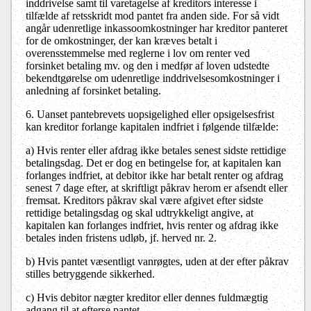
inddrivelse samt til varetagelse af kreditors interesse i
tilfælde af retsskridt mod pantet fra anden side. For så vidt
angår udenretlige inkassoomkostninger har kreditor panteret
for de omkostninger, der kan kræves betalt i
overensstemmelse med reglerne i lov om renter ved
forsinket betaling mv. og den i medfør af loven udstedte
bekendtgørelse om udenretlige inddrivelsesomkostninger i
anledning af forsinket betaling.
6. Uanset pantebrevets uopsigelighed eller opsigelsesfrist
kan kreditor forlange kapitalen indfriet i følgende tilfælde:
a)
Hvis renter eller afdrag ikke betales senest sidste rettidige
betalingsdag. Det er dog en betingelse for, at kapitalen kan
forlanges indfriet, at debitor ikke har betalt renter og afdrag
senest 7 dage efter, at skriftligt påkrav herom er afsendt eller
fremsat. Kreditors påkrav skal være afgivet efter sidste
rettidige betalingsdag og skal udtrykkeligt angive, at
kapitalen kan forlanges indfriet, hvis renter og afdrag ikke
betales inden fristens udløb, jf. herved nr. 2.
b)
Hvis pantet væsentligt vanrøgtes, uden at der efter påkrav
stilles betryggende sikkerhed.
c)
Hvis debitor nægter kreditor eller dennes fuldmægtig
adgang til at efterse pantet.