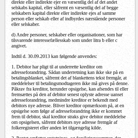
direkte eller indirekte ejer en væsentlig del af det andet
selskabs kapital, eller såfremt en væsentlig del af begge
selskabers kapital direkte eller indirekte ejes af samme
person eller selskab eller af indbyrdes nærstående personer
eller selskaber.
d)
Andre personer, selskaber eller organisationer, som har
tilsvarende interessefællesskab som under litra b eller c
angivet.
Indtil d. 30.09.2013 kan følgende anvendes:
1. Debitor har pligt til at underrette kreditor om
adresseforandring. Sådan underretning kan ikke ske på en
betalingsblanket, såfremt det af blankettens tekst fremgår, at
meddelelser til betalingsmodtageren ikke må gives på denne.
Påkrav fra kreditor, herunder opsigelse, kan afsendes til eller
fremsættes på den af debitor senest oplyste adresse uanset
adresseforandring, medmindre kreditor er bekendt med
debitors nye adresse. Bliver kreditor opmærksom på, at en
opsigelse som følge af adresseforandring ikke er kommet
frem til debitor, skal kreditor straks give debitor meddelelse
om opsigelsen, såfremt debitors nye adresse fremgår af
folkeregisteret eller anden let tilgængelig kilde.