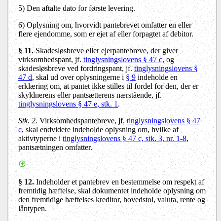
5)
Den aftalte dato for første levering.
6)
Oplysning om, hvorvidt pantebrevet omfatter en eller
flere ejendomme, som er ejet af eller forpagtet af debitor.
§ 11.
Skadesløsbreve eller ejerpantebreve, der giver
virksomhedspant, jf.
tinglysningslovens § 47 c
, og
skadesløsbreve ved fordringspant, jf.
tinglysningslovens §
47 d
, skal ud over oplysningerne i
§ 9
indeholde en
erklæring om, at pantet ikke stilles til fordel for den, der er
skyldnerens eller pantsætterens nærstående, jf.
tinglysningslovens § 47 e, stk. 1
.
Stk. 2.
Virksomhedspantebreve, jf.
tinglysningslovens § 47
c
, skal endvidere indeholde oplysning om, hvilke af
aktivtyperne i
tinglysningslovens § 47 c, stk. 3, nr. 1-8
,
pantsætningen omfatter.
§ 12.
Indeholder et pantebrev en bestemmelse om respekt af
fremtidig hæftelse, skal dokumentet indeholde oplysning om
den fremtidige hæftelses kreditor, hovedstol, valuta, rente og
låntypen.