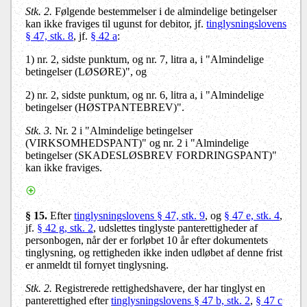
Stk. 2.
Følgende bestemmelser i de almindelige betingelser
kan ikke fraviges til ugunst for debitor, jf.
tinglysningslovens
§ 47, stk. 8
, jf.
§ 42 a
:
1)
nr. 2, sidste punktum, og nr. 7, litra a, i "Almindelige
betingelser (LØSØRE)", og
2)
nr. 2, sidste punktum, og nr. 6, litra a, i "Almindelige
betingelser (HØSTPANTEBREV)".
Stk. 3.
Nr. 2 i "Almindelige betingelser
(VIRKSOMHEDSPANT)" og nr. 2 i "Almindelige
betingelser (SKADESLØSBREV FORDRINGSPANT)"
kan ikke fraviges.
§ 15.
Efter
tinglysningslovens § 47, stk. 9
, og
§ 47 e, stk. 4
,
jf.
§ 42 g, stk. 2
, udslettes tinglyste panterettigheder af
personbogen, når der er forløbet 10 år efter dokumentets
tinglysning, og rettigheden ikke inden udløbet af denne frist
er anmeldt til fornyet tinglysning.
Stk. 2.
Registrerede rettighedshavere, der har tinglyst en
panterettighed efter
tinglysningslovens § 47 b, stk. 2
,
§ 47 c