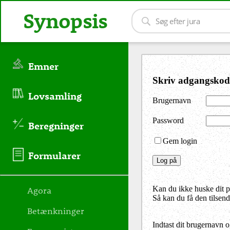
Synopsis
Emner
Skriv adgangskod
Lovsamling
Brugernavn
Password
Beregninger
Gem login
Formularer
Agora
Kan du ikke huske dit 
Så kan du få den tilsen
Betænkninger
Indtast dit brugernavn 