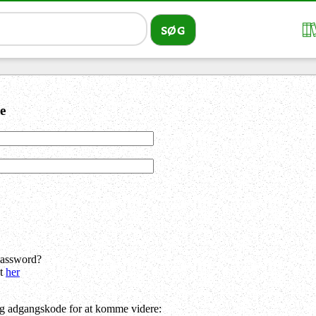
e
password?
dt
her
og adgangskode for at komme videre: