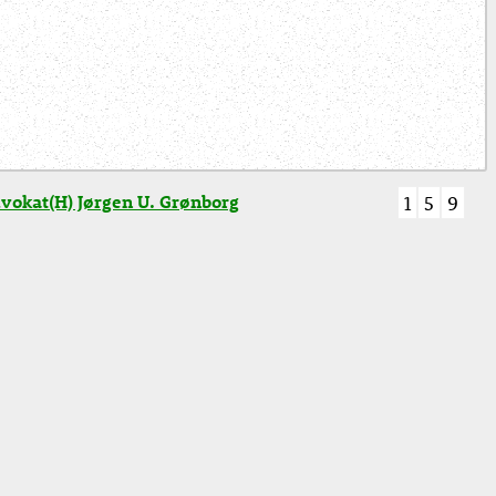
vokat(H) Jørgen U. Grønborg
1
5
9