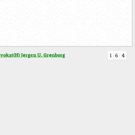
vokat(H) Jørgen U. Grønborg
1
6
4