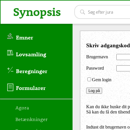
Synopsis
Emner
Skriv adgangskod
Lovsamling
Brugernavn
Password
Beregninger
Gem login
Formularer
Agora
Kan du ikke huske dit 
Så kan du få den tilsen
Betænkninger
Indtast dit brugernavn 