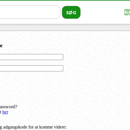
e
password?
dt
her
og adgangskode for at komme videre: