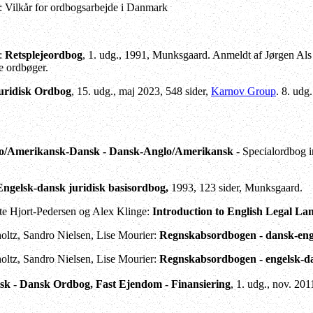
: Vilkår for ordbogsarbejde i Danmark
k:
Retsplejeordbog
, 1. udg., 1991, Munksgaard. Anmeldt af Jørgen Al
ke ordbøger.
uridisk Ordbog
, 15. udg., maj 2023, 548 sider,
Karnov Group
. 8. udg
o/Amerikansk-Dansk - Dansk-Anglo/Amerikansk
- Specialordbog i
Engelsk-dansk juridisk basisordbog,
1993, 123 sider, Munksgaard.
tte Hjort-Pedersen og Alex Klinge:
Introduction to English Legal La
ltz, Sandro Nielsen, Lise Mourier:
Regnskabsordbogen - dansk-eng
ltz, Sandro Nielsen, Lise Mourier:
Regnskabsordbogen - engelsk-d
sk - Dansk Ordbog, Fast Ejendom - Finansiering
, 1. udg., nov. 20