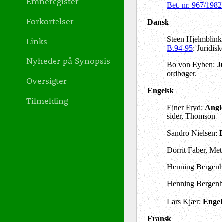
Emneregister
Bet. nr. 967/1982
Forkortelser
Dansk
Steen Hjelmblin
Links
B.94-95
: Juridis
Nyheder på Synopsis
Bo von Eyben:
J
ordbøger.
Oversigter
Engelsk
Tilmelding
Ejner Fryd:
Angl
sider, Thomson
Sandro Nielsen:
Dorrit Faber, Me
Henning Bergenho
Henning Bergenho
Lars Kjær:
Engel
Fransk