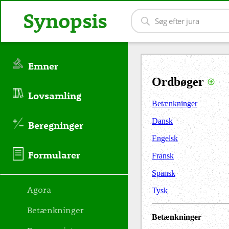
Synopsis
Emner
Ordbøger
Lovsamling
Betænkninger
Dansk
Beregninger
Engelsk
Formularer
Fransk
Spansk
Agora
Tysk
Betænkninger
Betænkninger