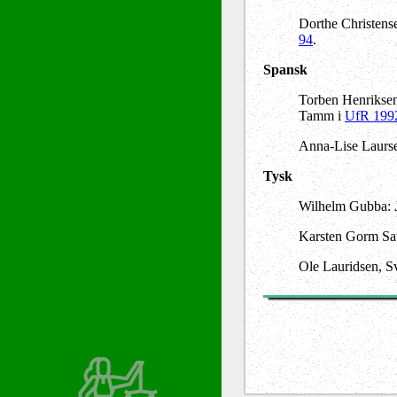
Dorthe Christen
94
.
Spansk
Torben Henrikse
Tamm i
UfR 199
Anna-Lise Laurse
Tysk
Wilhelm Gubba:
Karsten Gorm Sat
Ole Lauridsen, S