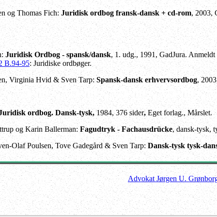
sen og Thomas Fich:
Juridisk ordbog fransk-dansk + cd-rom
, 2003,
n:
Juridisk Ordbog - spansk/dansk
, 1. udg., 1991, GadJura. Anmeldt
2 B.94-95
: Juridiske ordbøger.
n, Virginia Hvid & Sven Tarp:
Spansk-dansk erhvervsordbog
, 2003
Juridisk ordbog. Dansk-tysk,
1984, 376 sider
,
Eget forlag., Mårslet.
trup og Karin Ballerman:
Fagudtryk - Fachausdrücke
, dansk-tysk, 
ven-Olaf Poulsen, Tove Gadegård & Sven Tarp:
Dansk-tysk tysk-dan
Advokat Jørgen U. Grønbor