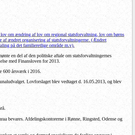
 lov om ændring af lov om regional statsforvaltning, lov om børns
 af ændret organisering af statsforvaltningerne.
(Ændret
ling på det familieretlige område m.v).
mønte en del af den politiske aftale om statsforvaltningernes
delse med Finansloven for 2013.
re 600 årsværk i 2016.
naludvalget. Lovforslaget blev vedtaget d. 16.05.2013, og blev
rå.
raa bevares. Afdelingskontorerne i Rønne, Ringsted, Odense og