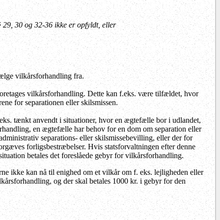
§§ 29, 30 og 32-36 ikke er opfyldt, eller
ælge vilkårsforhandling fra.
foretages vilkårsforhandling. Dette kan f.eks. være tilfældet, hvor
ene for separationen eller skilsmissen.
eks. tænkt anvendt i situationer, hvor en ægtefælle bor i udlandet,
forhandling, en ægtefælle har behov for en dom om separation eller
ministrativ separations- eller skilsmissebevilling, eller der for
orgæves forligsbestræbelser. Hvis statsforvaltningen efter denne
situation betales det foreslåede gebyr for vilkårsforhandling.
ne ikke kan nå til enighed om et vilkår om f. eks. lejligheden eller
ilkårsforhandling, og der skal betales 1000 kr. i gebyr for den