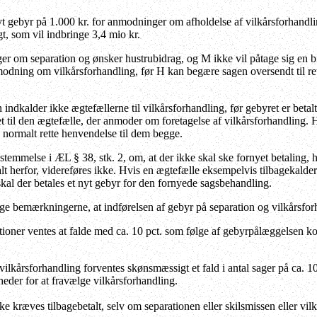
yt gebyr på 1.000 kr. for anmodninger om afholdelse af vilkårsforhandlin
t, som vil indbringe 3,4 mio kr.
ger om separation og ønsker hustrubidrag, og M ikke vil påtage sig en bi
odning om vilkårsforhandling, før H kan begære sagen oversendt til rette
 indkalder ikke ægtefællerne til vilkårsforhandling, før gebyret er betal
et til den ægtefælle, der anmoder om foretagelse af vilkårsforhandling
n normalt rette henvendelse til dem begge.
emmelse i ÆL § 38, stk. 2, om, at der ikke skal ske fornyet betaling,
alt herfor, videreføres ikke. Hvis en ægtefælle eksempelvis tilbagekalde
kal der betales et nyt gebyr for den fornyede sagsbehandling.
lge bemærkningerne, at indførelsen af gebyr på separation og vilkårsfo
ationer ventes at falde med ca. 10 pct. som følge af gebyrpålæggelsen k
 vilkårsforhandling forventes skønsmæssigt et fald i antal sager på ca. 1
eder for at fravælge vilkårsforhandling.
e kræves tilbagebetalt, selv om separationen eller skilsmissen eller vil