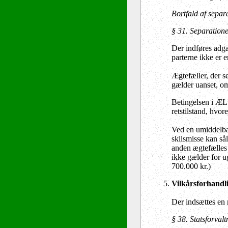
Bortfald af separ
§ 31.
Separationen
Der indføres adgan
parterne ikke er e
Ægtefæller, der se
gælder uanset, om
Betingelsen i ÆL 
retstilstand, hvor
Ved en umiddelbar
skilsmisse kan sål
anden ægtefælles b
ikke gælder for u
700.000 kr.)
Vilkårsforhandli
Der indsættes en
§ 38.
Statsforvalt