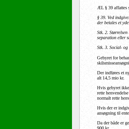
ÆL § 39 affattes 
§ 39.
Ved indgivel
der betales et yde
Stk. 2.
Størrelsen 
separation eller 
Stk. 3.
Social- og 
Gebyret for behan
skilsmisseansøgni
Der indføres et n
alt 14,5 mio kr.
Hvis gebyret ikke
rette henvendelse
normalt rette hen
Hvis der er indgi
ansøgning til ente
Da der både er ge
900 kr.