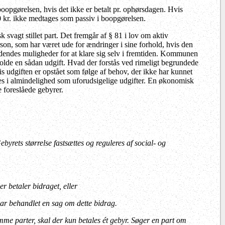
opgørelsen, hvis det ikke er betalt pr. ophørsdagen. Hvis
 kr. ikke medtages som passiv i boopgørelsen.
 svagt stillet part. Det fremgår af § 81 i lov om aktiv
rson, som har været ude for ændringer i sine forhold, hvis den
dendes muligheder for at klare sig selv i fremtiden. Kommunen
olde en sådan udgift. Hvad der forstås ved rimeligt begrundede
s udgiften er opstået som følge af behov, der ikke har kunnet
gtes i almindelighed som uforudsigelige udgifter. En økonomisk
e foreslåede gebyrer.
byrets størrelse fastsættes og reguleres af social- og
er betaler bidraget, eller
 har behandlet en sag om dette bidrag.
amme parter, skal der kun betales ét gebyr. Søger en part om