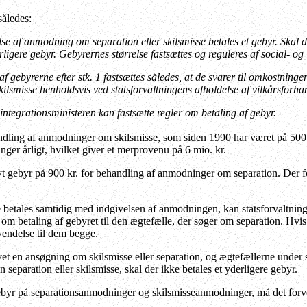
således:
se af anmodning om separation eller skilsmisse betales et gebyr. Skal der 
rligere gebyr. Gebyrernes størrelse fastsættes og reguleres af social- og i
af gebyrerne efter stk. 1 fastsættes således, at de svarer til omkostni
skilsmisse henholdsvis ved statsforvaltningens afholdelse af vilkårsforha
integrationsministeren kan fastsætte regler om betaling af gebyr.
dling af anmodninger om skilsmisse, som siden 1990 har været på 500 kr
nger årligt, hvilket giver et merprovenu på 6 mio. kr.
yt gebyr på 900 kr. for behandling af anmodninger om separation. Der f
 betales samtidig med indgivelsen af anmodningen, kan statsforvaltning
 om betaling af gebyret til den ægtefælle, der søger om separation. Hv
vendelse til dem begge.
vet en ansøgning om skilsmisse eller separation, og ægtefællerne under 
n separation eller skilsmisse, skal der ikke betales et yderligere gebyr.
byr på separationsanmodninger og skilsmisseanmodninger, må det forven