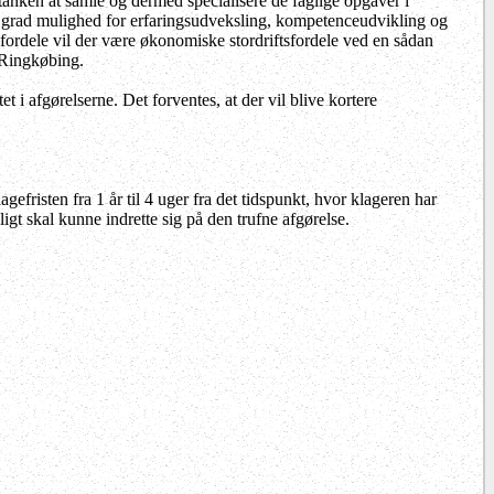
 tanken at samle og dermed specialisere de faglige opgaver i
re grad mulighed for erfaringsudveksling, kompetenceudvikling og
 fordele vil der være økonomiske stordriftsfordele ved en sådan
i Ringkøbing.
 i afgørelserne. Det forventes, at der vil blive kortere
gefristen fra 1 år til 4 uger fra det tidspunkt, hvor klageren har
igt skal kunne indrette sig på den trufne afgørelse.