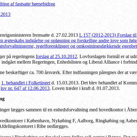
ring af fastsatte børnebidrag
7.2013
nrigsministeren fremsatte d. 27.02.2013
L 157
(2012-2013) Forslag til
om ægteskabs indgåelse og opløsning og forskellige andre love som følge
tatsforvaltningerne, regelforenklinger og omkostningsdækkende egenbeta
ger på regeringens
forslag af 25.10.2012
. Lovforslagets formål er at ud
v indgået mellem Regeringen, Enhedslisten og Liberal Alliance i forbin
rne beskæftiger ca. 700 årsværk. Efter indfasningen påregnes der at væ
v
1. behandlet i Folketinget
d. 15.03.2013. Det blev behandlet af Kommu
m
lov nr. 647 af 12.06.2013
. Loven træder i kraft d. 01.07.2013.
ing
tninger lægges sammen til en enhedsforvaltning med hovedkontor i Åben
ovedkontorer i København, Nykøbing F, Aalborg, Ringkøbing og Aaben
Afdelingskontoret i Ribe nedlægges.