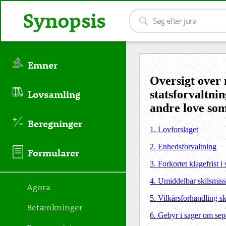
Synopsis
Emner
Oversigt over 
statsforvaltni
Lovsamling
andre love som
Beregninger
1. Lovforslaget
2. Enhedsforvaltning
Formularer
3. Forkortet klagefrist 
4. Umiddelbar skilsmiss
Agora
5. Vilkårsforhandling sk
Betænkninger
6. Gebyr i sager om sepa