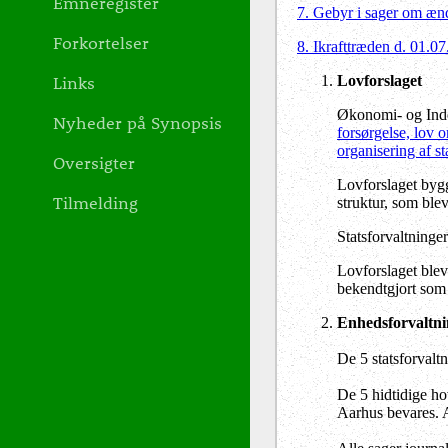
Emneregister
7. Gebyr i sager om ænd
Forkortelser
8. Ikrafttræden d. 01.0
Links
Lovforslaget
Økonomi- og Inde
Nyheder på Synopsis
forsørgelse, lov 
organisering af s
Oversigter
Lovforslaget byg
Tilmelding
struktur, som ble
Statsforvaltninge
Lovforslaget ble
bekendtgjort so
Enhedsforvaltn
De 5 statsforval
De 5 hidtidige h
Aarhus bevares. 