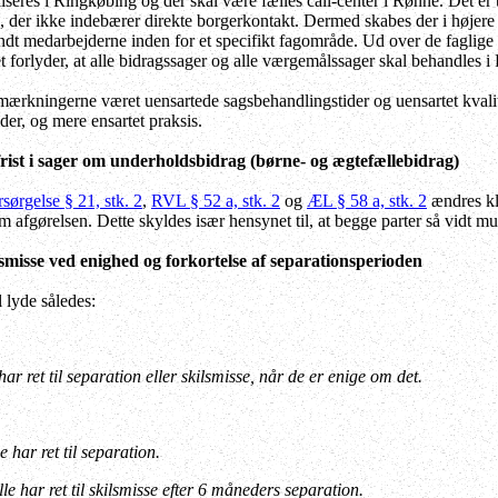
liseres i Ringkøbing og der skal være fælles call-center i Rønne. Det er
n, der ikke indebærer direkte borgerkontakt. Dermed skabes der i høje
andt medarbejderne inden for et specifikt fagområde. Ud over de faglige
et forlyder, at alle bidragssager og alle værgemålssager skal behandles 
mærkningerne været uensartede sagsbehandlingstider og uensartet kvalitet
der, og mere ensartet praksis.
rist
i sager om underholdsbidrag (børne- og ægtefællebidrag)
sørgelse § 21, stk. 2
,
RVL § 52 a, stk. 2
og
ÆL § 58 a, stk. 2
ændres kla
 afgørelsen. Dette skyldes især hensynet til, at begge parter så vidt mul
misse ved enighed og forkortelse af separationsperioden
 lyde således:
ar ret til separation eller skilsmisse, når de er enige om det.
 har ret til separation.
e har ret til skilsmisse efter 6 måneders separation.