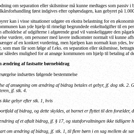
ning om separation eller skilsmisse må kunne medtages som passiv i bo
årsforhandling først indgives efter ophørsdagen, kan gebyret på 1.000
rer kan i visse situationer udgøre en ekstra belastning for en økonomisk
 kommunen kan yde hjælp til rimeligt begrundede enkeltudgifter til en pe
afholdelse af udgifterne i afgørende grad vil vanskeliggøre den pågæl
delse vurdere, om personer med lavere indkomster normalt vil kunne afh
fhænger af en konkret vurdering, men hjælpen kan normalt kun ydes, hvi
r, som man får som følge af f.eks. en separation eller skilsmisse, betra
t har således mulighed for at ansøge kommunen om hjælp til betaling af d
m ændring af fastsatte børnebidrag
rsørgelse indsættes følgende bestemmelse
se af ansøgning om ændring af bidrag betales et gebyr, jf. dog stk. 2. Ge
ren, jf. stk. 4.
 ikke gebyr efter stk. 1, hvis
tfald af bidrag, og dette skyldes, at barnet er flyttet til den forælder, d
dring af et aftalt bidrag, jf. § 17, og statsforvaltningen ikke tidligere
rt om ændring af bidrag, jf. stk. 1, til flere børn i en sag mellem de s