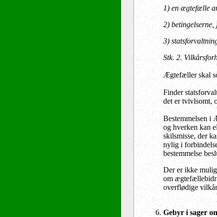
1)
en ægtefælle a
2)
betingelserne, j
3)
statsforvaltnin
Stk. 2.
Vilkårsforh
Ægtefæller skal s
Finder statsforval
det er tvivlsomt,
Bestemmelsen i ÆL 
og hverken kan el
skilsmisse, der ka
nylig i forbindel
bestemmelse beslut
Der er ikke muligh
om ægtefællebidrag
overflødige vilkå
Gebyr i sager om