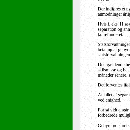
Der indføres et n
anmodninger årlig
Hvis f. eks. H sø
separation og anm
kr. refunderet.
Statsforvaltningen
betaling af gebyr
statsforvaltninge
Den gældende best
skilsmisse og bet
måneder senere, s
Det forventes ifø
Antallet af separ
ved enighed.
For så vidt angår
forbedrede muligh
Gebyrerne kan ikk