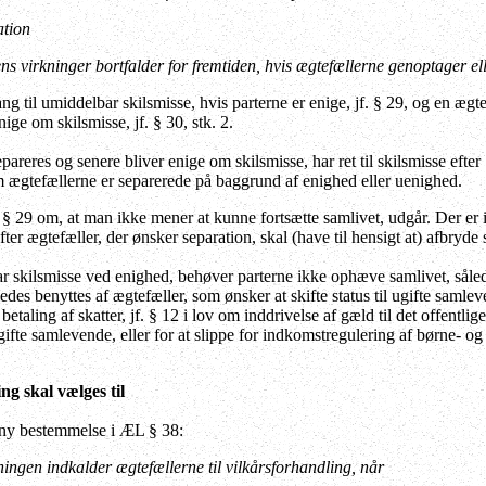
ation
s virkninger bortfalder for fremtiden, hvis ægtefællerne genoptager ell
g til umiddelbar skilsmisse, hvis parterne er enige, jf. § 29, og en ægte
nige om skilsmisse, jf. § 30, stk. 2.
pareres og senere bliver enige om skilsmisse, har ret til skilsmisse efte
 ægtefællerne er separerede på baggrund af enighed eller uenighed.
§ 29 om, at man ikke mener at kunne fortsætte samlivet, udgår. Der er 
efter ægtefæller, der ønsker separation, skal (have til hensigt at) afbryde
 skilsmisse ved enighed, behøver parterne ikke ophæve samlivet, sålede
edes benyttes af ægtefæller, som ønsker at skifte status til ugifte samlev
etaling af skatter, jf. § 12 i lov om inddrivelse af gæld til det offentlig
gifte samlevende,
eller for at slippe for indkomstregulering af børne-
ng skal vælges til
 ny bestemmelse i ÆL § 38:
ningen indkalder ægtefællerne til vilkårsforhandling, når