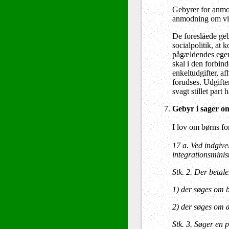
Gebyrer for anmod
anmodning om vilk
De foreslåede geby
socialpolitik, at
pågældendes egen 
skal i den forbin
enkeltudgifter, a
forudses. Udgifte
svagt stillet par
Gebyr i sager o
I lov om børns fo
17 a.
Ved indgivel
integrationsministe
Stk. 2.
Der betales
1)
der søges om bor
2)
der søges om æn
Stk. 3.
Søger en pa