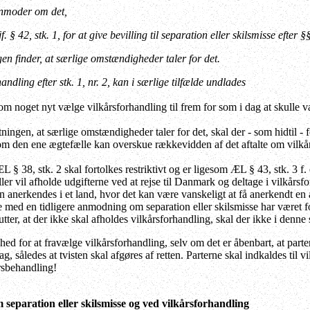
nmoder om det,
f. § 42, stk. 1, for at give bevilling til separation eller skilsmisse efter 
gen finder, at særlige omstændigheder taler for det.
andling efter stk. 1, nr. 2, kan i særlige tilfælde undlades
om noget nyt vælge vilkårsforhandling til frem for som i dag at skulle v
tningen, at særlige omstændigheder taler for det, skal der - som hidtil - 
 om den ene ægtefælle kan overskue rækkevidden af det aftalte om vilkår
§ 38, stk. 2 skal fortolkes restriktivt og er ligesom ÆL § 43, stk. 3 f. 
ler vil afholde udgifterne ved at rejse til Danmark og deltage i vilkårs
n anerkendes i et land, hvor det kan være vanskeligt at få anerkendt en ad
se med en tidligere anmodning om separation eller skilsmisse har været f
ter, at der ikke skal afholdes vilkårsforhandling, skal der ikke i denne 
ed for at fravælge vilkårsforhandling, selv om det er åbenbart, at parter
, således at tvisten skal afgøres af retten. Parterne skal indkaldes til v
rsbehandling!
 separation eller skilsmisse og ved vilkårsforhandling