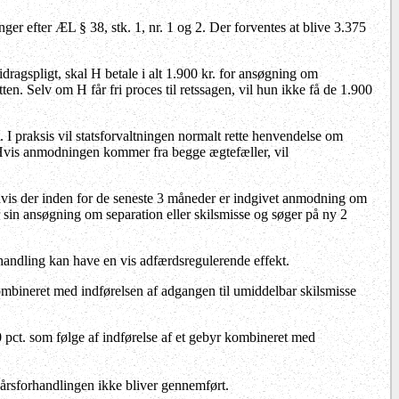
ger efter ÆL § 38, stk. 1, nr. 1 og 2. Der forventes at blive 3.375
dragspligt, skal H betale i alt 1.900 kr. for ansøgning om
n. Selv om H får fri proces til retssagen, vil hun ikke få de 1.900
t. I praksis vil statsforvaltningen normalt rette henvendelse om
. Hvis anmodningen kommer fra begge ægtefæller, vil
 hvis der inden for de seneste 3 måneder er indgivet anmodning om
r sin ansøgning om separation eller skilsmisse og søger på ny 2
rhandling kan have en vis adfærdsregulerende effekt.
ombineret med indførelsen af adgangen til umiddelbar skilsmisse
0 pct. som følge af indførelse af et gebyr kombineret med
kårsforhandlingen ikke bliver gennemført.