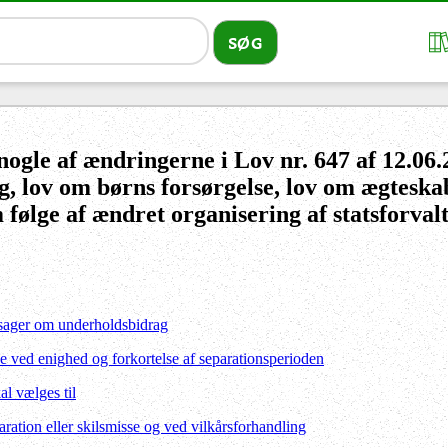
nogle af ændringerne i Lov nr. 647 af 12.06
ng, lov om børns forsørgelse, lov om ægteska
 følge af ændret organisering af statsforval
i sager om underholdsbidrag
e ved enighed og forkortelse af separationsperioden
al vælges til
ration eller skilsmisse og ved vilkårsforhandling