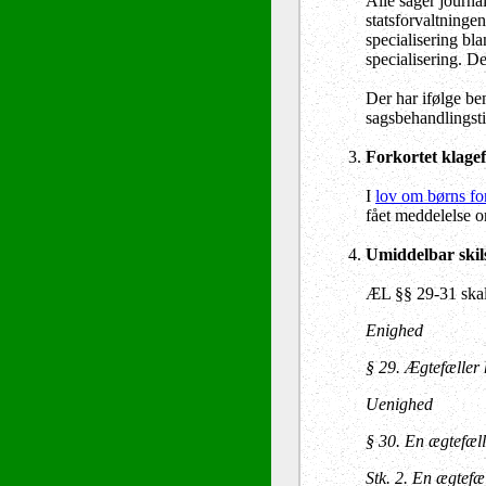
Alle sager journa
statsforvaltninge
specialisering bl
specialisering. D
Der har ifølge be
sagsbehandlingsti
Forkortet klagef
I
lov om børns for
fået meddelelse om
Umiddelbar skils
ÆL §§ 29-31 skal
Enighed
§ 29.
Ægtefæller h
Uenighed
§ 30.
En ægtefælle
Stk. 2.
En ægtefæll