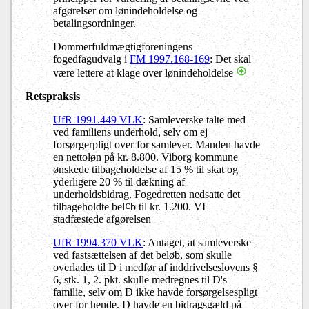
afgørelser om lønindeholdelse og
betalingsordninger.
Dommerfuldmægtigforeningens
fogedfagudvalg i
FM 1997.168-169
: Det skal
være lettere at klage over lønindeholdelse
Retspraksis
UfR 1991.449 VLK
: Samleverske talte med
ved familiens underhold, selv om ej
forsørgerpligt over for samlever. Manden havde
en nettoløn på kr. 8.800. Viborg kommune
ønskede tilbageholdelse af 15 % til skat og
yderligere 20 % til dækning af
underholdsbidrag. Fogedretten nedsatte det
tilbageholdte bel¢b til kr. 1.200. VL
stadfæstede afgørelsen
UfR 1994.370 VLK
: Antaget, at samleverske
ved fastsættelsen af det beløb, som skulle
overlades til D i medfør af inddrivelseslovens §
6, stk. 1, 2. pkt. skulle medregnes til D's
familie, selv om D ikke havde forsørgelsespligt
over for hende. D havde en bidragsgæld på