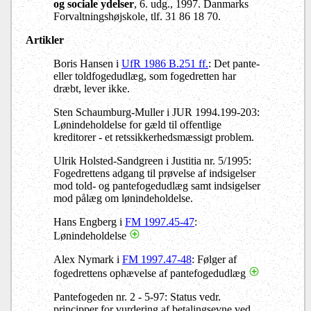
og sociale ydelser
, 6. udg., 1997. Danmarks
Forvaltningshøjskole, tlf. 31 86 18 70.
Artikler
Boris Hansen i
UfR 1986 B.251 ff.
: Det pante-
eller toldfogedudlæg, som fogedretten har
dræbt, lever ikke.
Sten Schaumburg-Muller i JUR 1994.199-203:
Lønindeholdelse for gæld til offentlige
kreditorer - et retssikkerhedsmæssigt problem.
Ulrik Holsted-Sandgreen i Justitia nr. 5/1995:
Fogedrettens adgang til prøvelse af indsigelser
mod told- og pantefogedudlæg samt indsigelser
mod pålæg om lønindeholdelse.
Hans Engberg i
FM 1997.45-47
:
Lønindeholdelse
Alex Nymark i
FM 1997.47-48
: Følger af
fogedrettens ophævelse af pantefogedudlæg
Pantefogeden nr. 2 - 5-97: Status vedr.
principper for vurdering af betalingsevne ved