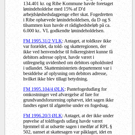
134.401 kr. og Ribe Kommune havde foretaget
lønindeholdelse med 15% af D'd
arbejdsløshedsdagpenge efter skat. Fogedretten
i Ribe ophævede lønindeholdelsen, da D og S
tilsammen kun havde et rådighedsbeløb på ca.
6.000 kr.. VL godkendte lønindeholdelsen.
FM 1995.31/2 VLK
: Antaget, at toldkrav ikke
var forældet, da told- og skatteregionen, der
ikke ved henvendelse til folkeregistret kunne få
debitors adresse oplyst, havde været i
utilregnelig uvidenhed om debitors opholdssted
i udlandet. Skatteministeriets departement var i
besiddelse af oplysning om debitors adresse,
hvilket ikke blev tillagt betydning.
FM 1995.104/4 ØLK
: Pantefogedudlæg for
omkostninger ved afværgelse af fare for
grundvandsforurening ophævet, idet sagen ikke
fandtes egnet til afgørelse under en fogedsag.
FM 1996.20/3 ØLK
: Antaget, at der ikke under
prøvelse af toldfogeds udlæg havde været
hjemmel til at udsætte sagen i medfør af RPL §
502, uanset at skattesagen var påklaget, idet en