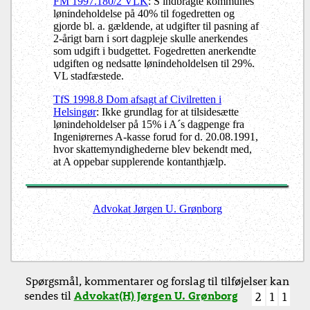
FM 1997.180/2 VLK
: S indbragte kommunes
lønindeholdelse på 40% til fogedretten og
gjorde bl. a. gældende, at udgifter til pasning af
2-årigt barn i sort dagpleje skulle anerkendes
som udgift i budgettet. Fogedretten anerkendte
udgiften og nedsatte lønindeholdelsen til 29%.
VL stadfæstede.
TfS 1998.8 Dom afsagt af Civilretten i
Helsingør
: Ikke grundlag for at tilsidesætte
lønindeholdelser på 15% i A´s dagpenge fra
Ingeniørernes A-kasse forud for d. 20.08.1991,
hvor skattemyndighederne blev bekendt med,
at A oppebar supplerende kontanthjælp.
Advokat Jørgen U. Grønborg
Spørgsmål, kommentarer og forslag til tilføjelser kan
sendes til
Advokat(H) Jørgen U. Grønborg
2
1
1