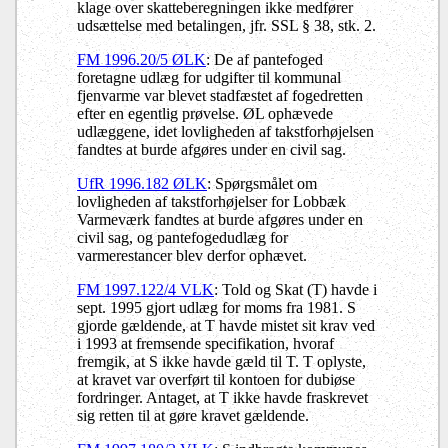
klage over skatteberegningen ikke medfører
udsættelse med betalingen, jfr. SSL § 38, stk. 2.
FM 1996.20/5 ØLK
: De af pantefoged
foretagne udlæg for udgifter til kommunal
fjenvarme var blevet stadfæstet af fogedretten
efter en egentlig prøvelse. ØL ophævede
udlæggene, idet lovligheden af takstforhøjelsen
fandtes at burde afgøres under en civil sag.
UfR 1996.182 ØLK
: Spørgsmålet om
lovligheden af takstforhøjelser for Lobbæk
Varmeværk fandtes at burde afgøres under en
civil sag, og pantefogedudlæg for
varmerestancer blev derfor ophævet.
FM 1997.122/4 VLK
: Told og Skat (T) havde i
sept. 1995 gjort udlæg for moms fra 1981. S
gjorde gældende, at T havde mistet sit krav ved
i 1993 at fremsende specifikation, hvoraf
fremgik, at S ikke havde gæld til T. T oplyste,
at kravet var overført til kontoen for dubiøse
fordringer. Antaget, at T ikke havde fraskrevet
sig retten til at gøre kravet gældende.