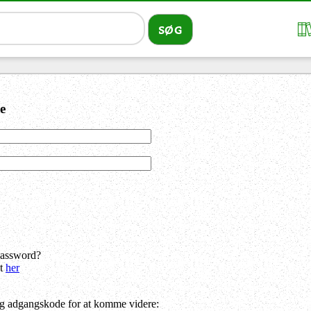
e
password?
dt
her
og adgangskode for at komme videre: