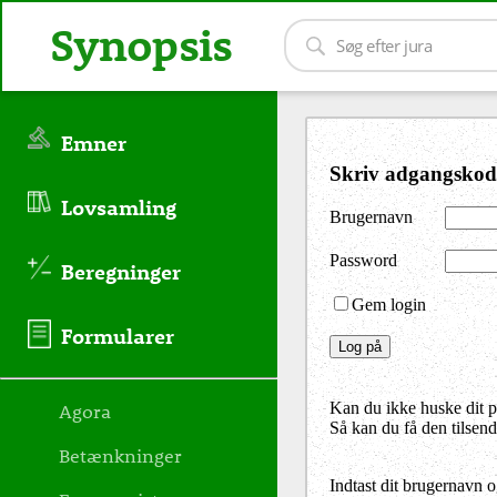
Synopsis
Emner
Skriv adgangskod
Lovsamling
Brugernavn
Password
Beregninger
Gem login
Formularer
Agora
Kan du ikke huske dit 
Så kan du få den tilsen
Betænkninger
Indtast dit brugernavn 