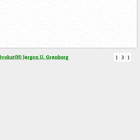
vokat(H) Jørgen U. Grønborg
1
3
1