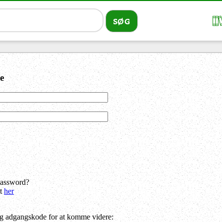
e
password?
dt
her
og adgangskode for at komme videre: