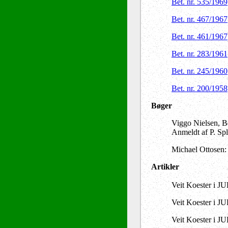
Bet. nr. 535/1969
Bet. nr. 467/1967
Bet. nr. 461/1967
Bet. nr. 283/1961
Bet. nr. 245/1960
Bet. nr. 200/1958
Bøger
Viggo Nielsen, B
Anmeldt af P. Spl
Michael Ottosen
Artikler
Veit Koester i J
Veit Koester i JU
Veit Koester i J