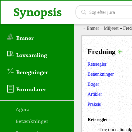
Synopsis
» Emner
» Miljøret
» Fred
Emner
Fredning
Lovsamling
Retsregler
Beregninger
Betænkninger
Bøger
Formularer
Artikler
Praksis
Agora
Retsregler
Betænkninger
Lov om nationalpa