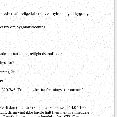
kredsen af lovlige kriterier ved nyfredning af bygninger,
t lov om bygningsfredning.
dministration og rettighedskonflikter
 hvorfor?
retning
er.
. 329-346: Er tiden løbet fra fredningsinstrumentet?
eldt dømt til at anerkende, at kendelse af 14.04.1994
dig, da nævnet ikke havde haft hjemmel til at meddele
e mod Overfredningsnævnets kendelse fra 1972. Grenå