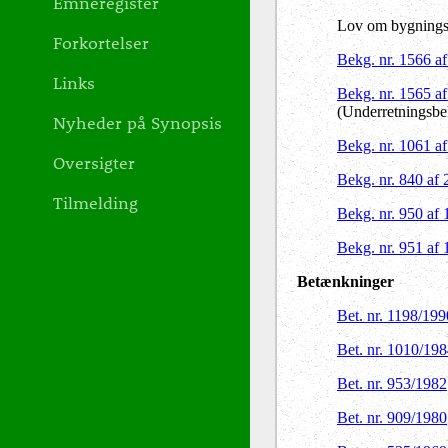
Emneregister
Lov om bygningsf
Forkortelser
Bekg. nr. 1566 a
Links
Bekg. nr. 1565 a
(Underretningsbe
Nyheder på Synopsis
Bekg. nr. 1061 a
Oversigter
Bekg. nr. 840 af
Tilmelding
Bekg. nr. 950 af
Bekg. nr. 951 af
Betænkninger
Bet. nr. 1198/199
Bet. nr. 1010/19
Bet. nr. 953/1982
Bet. nr. 909/1980