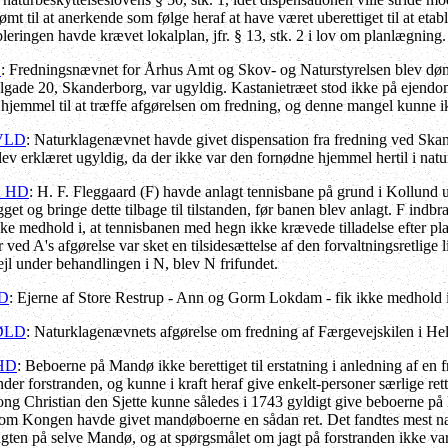
 til at anerkende som følge heraf at have været uberettiget til at etab
bleringen havde krævet lokalplan, jfr. § 13, stk. 2 i lov om planlægning.
D
: Fredningsnævnet for Århus Amt og Skov- og Naturstyrelsen blev dømt t
ade 20, Skanderborg, var ugyldig. Kastanietræet stod ikke på ejend
 hjemmel til at træffe afgørelsen om fredning, og denne mangel kunne ik
 VLD
: Naturklagenævnet havde givet dispensation fra fredning ved Skand
ev erklæret ugyldig, da der ikke var den fornødne hjemmel hertil i natur
2 HD
: H. F. Fleggaard (F) havde anlagt tennisbane på grund i Kollund
gget og bringe dette tilbage til tilstanden, før banen blev anlagt. F ind
ikke medhold i, at tennisbanen med hegn ikke krævede tilladelse efter pl
der ved A's afgørelse var sket en tilsidesættelse af den forvaltningsretlig
jl under behandlingen i N, blev N frifundet.
HD
: Ejerne af Store Restrup - Ann og Gorm Lokdam - fik ikke medhold i 
 ØLD
: Naturklagenævnets afgørelse om fredning af Færgevejskilen i Hel
 HD
: Beboerne på Mandø ikke berettiget til erstatning i anledning af e
under forstranden, og kunne i kraft heraf give enkelt-personer særlige rett
 Kong Christian den Sjette kunne således i 1743 gyldigt give beboerne på
om Kongen havde givet mandøboerne en sådan ret. Det fandtes mest nærli
jagten på selve Mandø, og at spørgsmålet om jagt på forstranden ikke var 