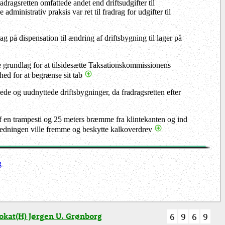
adragsretten omfattede andet end driftsudgifter til
dministrativ praksis var ret til fradrag for udgifter til
ag på dispensation til ændring af driftsbygning til lager på
e grundlag for at tilsidesætte Taksationskommissionens
ghed for at begrænse sit tab
oede og uudnyttede driftsbygninger, da fradragsretten efter
af en trampesti og 25 meters bræmme fra klintekanten og ind
g fredningen ville fremme og beskytte kalkoverdrev
g
kat(H) Jørgen U. Grønborg
6
9
6
9