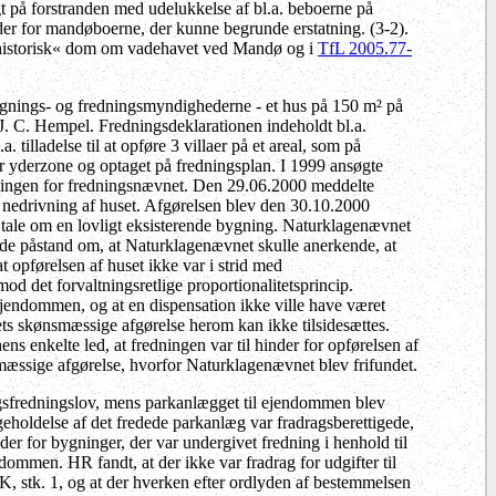
agt på forstranden med udelukkelse af bl.a. beboerne på
eder for mandøboerne, der kunne begrunde erstatning. (3-2).
»historisk« dom om vadehavet ved Mandø og i
TfL 2005.77-
bygnings- og fredningsmyndighederne - et hus på 150 m² på
. C. Hempel. Fredningsdeklarationen indeholdt bl.a.
 tilladelse til at opføre 3 villaer på et areal, som på
r yderzone og optaget på fredningsplan. I 1999 ansøgte
ningen for fredningsnævnet. Den 29.06.2000 meddelte
nedrivning af huset. Afgørelsen blev den 30.10.2000
ar tale om en lovligt eksisterende bygning. Naturklagenævnet
de påstand om, at Naturklagenævnet skulle anerkende, at
at opførelsen af huset ikke var i strid med
d det forvaltningsretlige proportionalitetsprincip.
ejendommen, og at en dispensation ikke ville have været
ts skønsmæssige afgørelse herom kan ikke tilsidesættes.
 enkelte led, at fredningen var til hinder for opførelsen af
mæssige afgørelse, hvorfor Naturklagenævnet blev frifundet.
ngsfredningslov, mens parkanlægget til ejendommen blev
geholdelse af det fredede parkanlæg var fradragsberettigede,
der for bygninger, der var undergivet fredning i henhold til
dommen. HR fandt, at der ikke var fradrag for udgifter til
, stk. 1, og at der hverken efter ordlyden af bestemmelsen