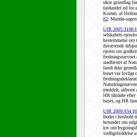
sikre grundlag fo
fastlandet ud for
Komm. af Helmut
82
: Mandø-sagen 
UfR 2005.3188
selskabets ejend
bestemmelse om til
daværende tidspun
ejeren om godken
fredningsnævnet 
stadfæstet af Nat
fandt ikke grund
huset var lovligt 
fredningsdeklarat
Naturklagenævnet 
meddelt, såfremt 
HR tiltrådte efte
huset, og HR fand
UfR 2009.934 
fredet i henhold 
herunder om udgif
lov om bygningsfr
vedligeholdelse a