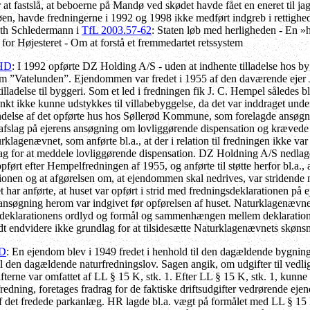
r at fastslå, at beboerne på Mandø ved skødet havde fået en eneret til j
 øen, havde fredningerne i 1992 og 1998 ikke medført indgreb i rettigh
h Schledermann i
TfL 2003.57-62
: Staten løb med herligheden - En 
for Højesteret - Om at forstå et fremmedartet retssystem
 HD
: I 1992 opførte DZ Holding A/S - uden at indhente tilladelse hos 
om ”Vatelunden”. Ejendommen var fredet i 1955 af den daværende ejer J
ladelse til byggeri. Som et led i fredningen fik J. C. Hempel således bl.a.
kt ikke kunne udstykkes til villabebyggelse, da det var inddraget unde
delse af det opførte hus hos Søllerød Kommune, som forelagde ansøg
afslag på ejerens ansøgning om lovliggørende dispensation og krævede 
urklagenævnet, som anførte bl.a., at der i relation til fredningen ikke v
lag for at meddele lovliggørende dispensation. DZ Holdning A/S nedlag
opført efter Hempelfredningen af 1955, og anførte til støtte herfor bl.a., 
ionen og at afgørelsen om, at ejendommen skal nedrives, var stridende mo
har anførte, at huset var opført i strid med fredningsdeklarationen på 
ansøgning herom var indgivet før opførelsen af huset. Naturklagenævne
r deklarationens ordlyd og formål og sammenhængen mellem deklarationens
t endvidere ikke grundlag for at tilsidesætte Naturklagenævnets skøns
HD
: En ejendom blev i 1949 fredet i henhold til den dagældende bygni
til den dagældende naturfredningslov. Sagen angik, om udgifter til vedli
terne var omfattet af LL § 15 K, stk. 1. Efter LL § 15 K, stk. 1, kunne 
edning, foretages fradrag for de faktiske driftsudgifter vedrørende ejen
f det fredede parkanlæg. HR lagde bl.a. vægt på formålet med LL § 15 K