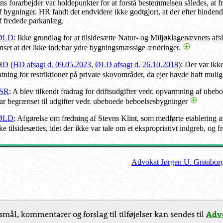
s forarbejder var holdepunkter for at forstå bestemmelsen således, at fr
 bygninger. HR fandt det endvidere ikke godtgjort, at der efter bindende a
f fredede parkanlæg.
 ØLD
: Ikke grundlag for at tilsidesætte Natur- og Miljøklagenævnets afsl
anset at det ikke indebar ydre bygningsmæssige ændringer.
 HD
(
HD afsagt d. 09.05.2023
,
ØLD afsagt d. 26.10.2018
): Der var ikk
atning for restriktioner på private skovområder, da ejer havde haft muli
LSR
: A blev tilkendt fradrag for driftsudgifter vedr. opvarmning af ubeb
ar begrænset til udgifter vedr. ubeboede beboelsesbygninger
 ØLD
: Afgørelse om fredning af Stevns Klint, som medførte etablering 
kke tilsidesættes, idet der ikke var tale om et ekspropriativt indgreb, o
Advokat Jørgen U. Grønbor
mål, kommentarer og forslag til tilføjelser kan sendes til
Advo