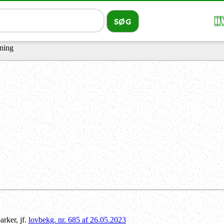
ning
rker, jf.
lovbekg. nr. 685 af 26.05.2023