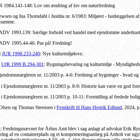
UR 1984.141-148: Lov om ændring af lov om naturfredning
wsen og Ina Thorndahl i Justitia nr. 6/1983: Miljøret - fastlæggelsen af 
f samme.
ADV 1993.139: Særlige forhold ved handel med ejendomme underkaste
i ADV 1995.44-46: Pas på! Fredning!
i
JUR 1998.233-240
: Nye kulturmiljølove.
i
UfR 1999 B.294-301
: Bygningsbevaring og kulturmiljø - Myndighedsa
Ejendomsmægleren nr. 11/2003 p. 4-6: Fredning af bygninger - hvad og
i Ejendomsmægleren nr. 11/2003 p. 8-9: Historie kan være en god for
i Ejendomsmægleren nr. 11/2003 p. 10-11: Formidling af fredede bolig
 Olsen og Thomas Steensen i
Festskrift til Hans Henrik Edlund
, 2024, p
D
: Fredningsnævnet for Århus Amt blev i sag anlagt af advokat Erik Ryef
ring af en containerplads og et komprimeringsanlæg på Anholt var ugyl
r naturbeskyttelseslovens § 50, stk. 1, idet dispensationen ville strid