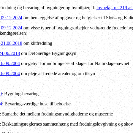
redning og bevaring af bygninger og bymiljøer, jf.
lovbekg. nr. 219 a
f 09.12.2024
om henlæggelse af opgaver og beføjelser til Slots- og Kul
f 09.12.2024
om visse typer af bygningsarbejder vedrørende fredede byg
kendtgørelsen)
f 21.08.2018
om klitfredning
 24.06.2018
om Det Særlige Bygningssyn
 16.09.2004
om gebyr for indbringelse af klager for Naturklagenævnet
 16.09.2004
om pleje af fredede arealer og om tilsyn
0
: Bygningsbevaring
84
: Bevaringsværdige huse til beboelse
: Samarbejdet mellem fredningsmyndighederne og museerne
: Beskatningsreglernes sammenhæng med fredningslovgivning og skov