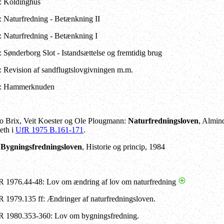
: Koldinghus
: Naturfredning - Betænkning II
: Naturfredning - Betænkning I
: Sønderborg Slot - Istandsættelse og fremtidig brug
: Revision af sandflugtslovgivningen m.m.
: Hammerknuden
o Brix, Veit Koester og Ole Plougmann:
Naturfredningsloven
, Almin
eth i
UfR 1975 B.161-171
.
:
Bygningsfredningsloven
, Historie og princip, 1984
UR 1976.44-48: Lov om ændring af lov om naturfredning
R 1979.135 ff: Ændringer af naturfredningsloven.
UR 1980.353-360: Lov om bygningsfredning.