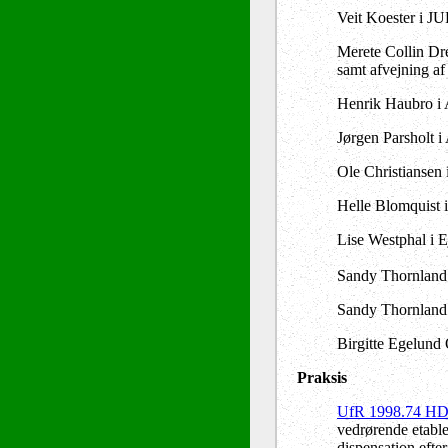
Veit Koester i J
Merete Collin Dre
samt afvejning a
Henrik Haubro i 
Jørgen Parsholt 
Ole Christiansen 
Helle Blomquist 
Lise Westphal i 
Sandy Thornland 
Sandy Thornland 
Birgitte Egelund
Praksis
UfR 1998.74 H
vedrørende etable
dispensation efte