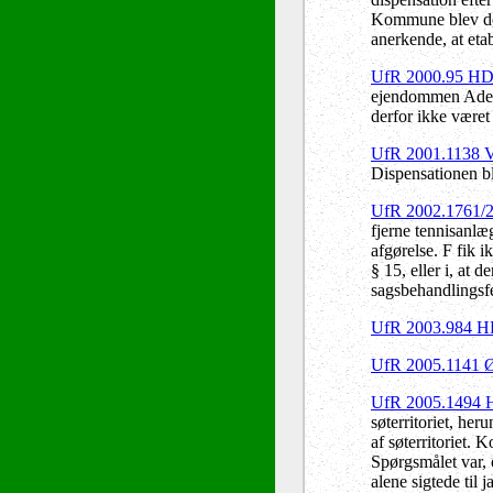
Kommune blev dømt
anerkende, at eta
UfR 2000.95 H
ejendommen Adelg
derfor ikke været
UfR 2001.1138
Dispensationen bl
UfR 2002.1761/
fjerne tennisanlæ
afgørelse. F fik 
§ 15, eller i, at 
sagsbehandlingsfe
UfR 2003.984 
UfR 2005.1141
UfR 2005.1494
søterritoriet, her
af søterritoriet.
Spørgsmålet var, 
alene sigtede til 