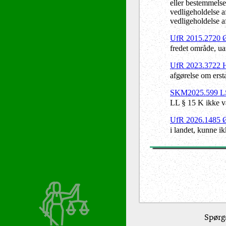
eller bestemmelsen
vedligeholdelse af
vedligeholdelse a
UfR 2015.2720
fredet område, u
UfR 2023.3722
afgørelse om erst
SKM2025.599 
LL § 15 K ikke v
UfR 2026.1485
i landet, kunne i
Spørgs