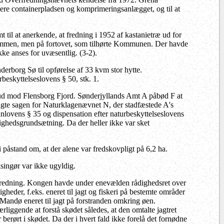
lere containerpladsen og komprimeringsanlægget, og til at
il at anerkende, at fredning i 1952 af kastanietræ ud for
ommen, men på fortovet, som tilhørte Kommunen. Der havde
ke anses for uvæsentlig. (3-2).
erborg Sø til opførelse af 33 kvm stor hytte.
beskyttelseslovens § 50, stk. 1.
 ud mod Flensborg Fjord. Sønderjyllands Amt A påbød F at
bragte sagen for Naturklagenævnet N, der stadfæstede A's
anlovens § 35 og dispensation efter naturbeskyttelseslovens
e lighedsgrundsætning. Da der heller ikke var sket
påstand om, at der alene var fredskovpligt på 6,2 ha.
singør var ikke ugyldig.
n fredning. Kongen havde under enevælden rådighedsret over
igheder, f.eks. eneret til jagt og fiskeri på bestemte områder
 Mandø eneret til jagt på forstranden omkring øen.
ggende at forstå skødet således, at den omtalte jagtret
berørt i skødet. Da der i hvert fald ikke forelå det fornødne