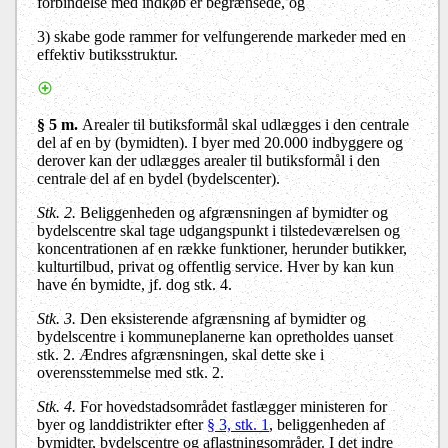
forbindelse med indkøb er begrænsede, og
3) skabe gode rammer for velfungerende markeder med en
effektiv butiksstruktur.
§ 5 m.
Arealer til butiksformål skal udlægges i den centrale
del af en by (bymidten). I byer med 20.000 indbyggere og
derover kan der udlægges arealer til butiksformål i den
centrale del af en bydel (bydelscenter).
Stk. 2.
Beliggenheden og afgrænsningen af bymidter og
bydelscentre skal tage udgangspunkt i tilstedeværelsen og
koncentrationen af en række funktioner, herunder butikker,
kulturtilbud, privat og offentlig service. Hver by kan kun
have én bymidte, jf. dog stk. 4.
Stk. 3.
Den eksisterende afgrænsning af bymidter og
bydelscentre i kommuneplanerne kan opretholdes uanset
stk. 2. Ændres afgrænsningen, skal dette ske i
overensstemmelse med stk. 2.
Stk. 4.
For hovedstadsområdet fastlægger ministeren for
byer og landdistrikter efter
§ 3, stk. 1
, beliggenheden af
bymidter, bydelscentre og aflastningsområder. I det indre