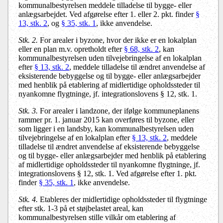
kommunalbestyrelsen meddele tilladelse til bygge- eller
anlægsarbejdet. Ved afgørelse efter 1. eller 2. pkt. finder
§
13, stk. 2
, og
§ 35, stk. 1
, ikke anvendelse.
Stk. 2.
For arealer i byzone, hvor der ikke er en lokalplan
eller en plan m.v. opretholdt efter
§ 68, stk. 2
, kan
kommunalbestyrelsen uden tilvejebringelse af en lokalplan
efter
§ 13, stk. 2
, meddele tilladelse til ændret anvendelse af
eksisterende bebyggelse og til bygge- eller anlægsarbejder
med henblik på etablering af midlertidige opholdssteder til
nyankomne flygtninge, jf. integrationslovens § 12, stk. 1.
Stk. 3.
For arealer i landzone, der ifølge kommuneplanens
rammer pr. 1. januar 2015 kan overføres til byzone, eller
som ligger i en landsby, kan kommunalbestyrelsen uden
tilvejebringelse af en lokalplan efter
§ 13, stk. 2
, meddele
tilladelse til ændret anvendelse af eksisterende bebyggelse
og til bygge- eller anlægsarbejder med henblik på etablering
af midlertidige opholdssteder til nyankomne flygtninge, jf.
integrationslovens § 12, stk. 1. Ved afgørelse efter 1. pkt.
finder
§ 35, stk. 1
, ikke anvendelse.
Stk. 4.
Etableres der midlertidige opholdssteder til flygtninge
efter stk. 1-3 på et støjbelastet areal, kan
kommunalbestyrelsen stille vilkår om etablering af