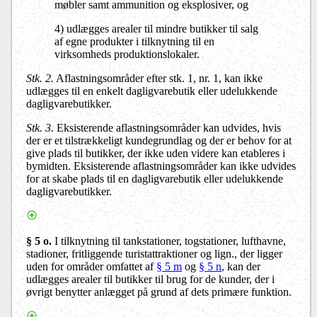
møbler samt ammunition og eksplosiver, og
4) udlægges arealer til mindre butikker til salg
af egne produkter i tilknytning til en
virksomheds produktionslokaler.
Stk. 2.
Aflastningsområder efter stk. 1, nr. 1, kan ikke
udlægges til en enkelt dagligvarebutik eller udelukkende
dagligvarebutikker.
Stk. 3.
Eksisterende aflastningsområder kan udvides, hvis
der er et tilstrækkeligt kundegrundlag og der er behov for at
give plads til butikker, der ikke uden videre kan etableres i
bymidten. Eksisterende aflastningsområder kan ikke udvides
for at skabe plads til en dagligvarebutik eller udelukkende
dagligvarebutikker.
§ 5 o.
I tilknytning til tankstationer, togstationer, lufthavne,
stadioner, fritliggende turistattraktioner og lign., der ligger
uden for områder omfattet af
§ 5 m
og
§ 5 n
, kan der
udlægges arealer til butikker til brug for de kunder, der i
øvrigt benytter anlægget på grund af dets primære funktion.