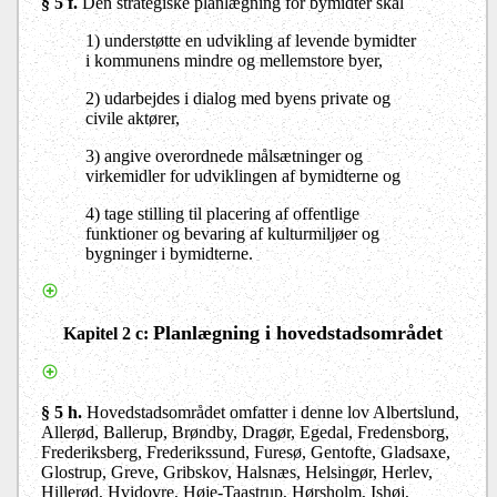
§ 5 f.
Den strategiske planlægning for bymidter skal
1) understøtte en udvikling af levende bymidter
i kommunens mindre og mellemstore byer,
2) udarbejdes i dialog med byens private og
civile aktører,
3) angive overordnede målsætninger og
virkemidler for udviklingen af bymidterne og
4) tage stilling til placering af offentlige
funktioner og bevaring af kulturmiljøer og
bygninger i bymidterne.
Planlægning i hovedstadsområdet
Kapitel 2 c
:
§ 5 h.
Hovedstadsområdet omfatter i denne lov Albertslund,
Allerød, Ballerup, Brøndby, Dragør, Egedal, Fredensborg,
Frederiksberg, Frederikssund, Furesø, Gentofte, Gladsaxe,
Glostrup, Greve, Gribskov, Halsnæs, Helsingør, Herlev,
Hillerød, Hvidovre, Høje-Taastrup, Hørsholm, Ishøj,