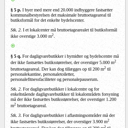
§ 5 p.
I byer med mere end 20.000 indbyggere fastsætter
kommunalbestyrelsen det maksimale bruttoetageareal til
butiksformål for det enkelte bydelscenter.
Stk. 2.
I et lokalcenter må bruttoetagearealet til butiksformål
2
ikke overstige 3.000 m
.
§ 5 q.
For dagligvarebutikker i bymidter og bydelscentre må
2
der ikke fastsættes butiksstørrelser, der overstiger 5.000 m
2
bruttoetageareal. Der kan dog tillægges op til 200 m
til
personalekantine, personaletoiletter,
personalefitnessfaciliteter og personalepauserum.
Stk. 2.
For dagligvarebutikker i lokalcentre og for
enkeltstående dagligvarebutikker til lokalområdets forsyning
må der ikke fastsættes butiksstørrelser, der overstiger 1.200
2
m
bruttoetageareal.
Stk. 3.
For dagligvarebutikker i aflastningsområder må der
2
ikke fastsættes butiksstørrelser, der overstiger 3.900 m
2