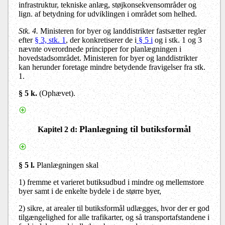
infrastruktur, tekniske anlæg, støjkonsekvensområder og
lign. af betydning for udviklingen i området som helhed.
Stk. 4.
Ministeren for byer og landdistrikter fastsætter regler
efter
§ 3, stk. 1
, der konkretiserer de i
§ 5 i
og i stk. 1 og 3
nævnte overordnede principper for planlægningen i
hovedstadsområdet. Ministeren for byer og landdistrikter
kan herunder foretage mindre betydende fravigelser fra stk.
1.
§ 5 k.
(Ophævet).
Planlægning til butiksformål
Kapitel 2 d
:
§ 5 l.
Planlægningen skal
1) fremme et varieret butiksudbud i mindre og mellemstore
byer samt i de enkelte bydele i de større byer,
2) sikre, at arealer til butiksformål udlægges, hvor der er god
tilgængelighed for alle trafikarter, og så transportafstandene i