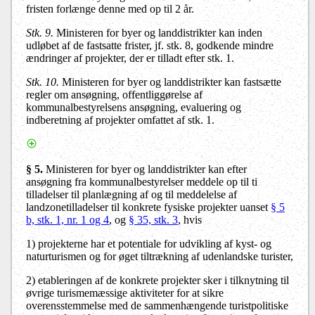
fristen forlænge denne med op til 2 år.
Stk. 9.
Ministeren for byer og landdistrikter kan inden
udløbet af de fastsatte frister, jf. stk. 8, godkende mindre
ændringer af projekter, der er tilladt efter stk. 1.
Stk. 10.
Ministeren for byer og landdistrikter kan fastsætte
regler om ansøgning, offentliggørelse af
kommunalbestyrelsens ansøgning, evaluering og
indberetning af projekter omfattet af stk. 1.
§ 5.
Ministeren for byer og landdistrikter kan efter
ansøgning fra kommunalbestyrelser meddele op til ti
tilladelser til planlægning af og til meddelelse af
landzonetilladelser til konkrete fysiske projekter uanset
§ 5
b, stk. 1, nr. 1 og 4
, og
§ 35, stk. 3
, hvis
1)
projekterne har et potentiale for udvikling af kyst- og
naturturismen og for øget tiltrækning af udenlandske turister,
2)
etableringen af de konkrete projekter sker i tilknytning til
øvrige turismemæssige aktiviteter for at sikre
overensstemmelse med de sammenhængende turistpolitiske