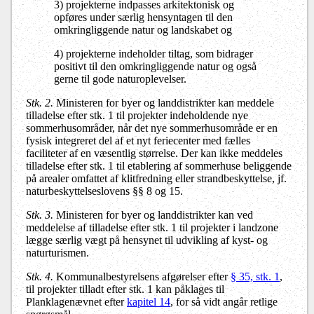
3) projekterne indpasses arkitektonisk og
opføres under særlig hensyntagen til den
omkringliggende natur og landskabet og
4) projekterne indeholder tiltag, som bidrager
positivt til den omkringliggende natur og også
gerne til gode naturoplevelser.
Stk. 2.
Ministeren for byer og landdistrikter kan meddele
tilladelse efter stk. 1 til projekter indeholdende nye
sommerhusområder, når det nye sommerhusområde er en
fysisk integreret del af et nyt feriecenter med fælles
faciliteter af en væsentlig størrelse. Der kan ikke meddeles
tilladelse efter stk. 1 til etablering af sommerhuse beliggende
på arealer omfattet af klitfredning eller strandbeskyttelse, jf.
naturbeskyttelseslovens §§ 8 og 15.
Stk. 3.
Ministeren for byer og landdistrikter kan ved
meddelelse af tilladelse efter stk. 1 til projekter i landzone
lægge særlig vægt på hensynet til udvikling af kyst- og
naturturismen.
Stk. 4.
Kommunalbestyrelsens afgørelser efter
§ 35, stk. 1
,
til projekter tilladt efter stk. 1 kan påklages til
Planklagenævnet efter
kapitel 14
, for så vidt angår retlige