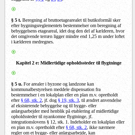
§ 5 t.
Beregning af bruttoetagearealet til butiksformål sker
efter bygningsreglementets bestemmelser om beregning af
bebyggelsens etageareal, idet dog den del af kælderen, hvor
det omgivende terræn ligger mindre end 1,25 m under loftet
i kælderen medregnes.
Kapitel 2 e
: Midlertidige opholdssteder til flygtninge
§ 5 u.
For arealer i byzone og landzone kan
kommunalbestyrelsen meddele dispensation fra
bestemmelser i en lokalplan eller en plan m.v. opretholdt
efter
§ 68, stk. 2
, jf. dog
§ 19, stk. 3
, til ændret anvendelse
af eksisterende bebyggelse og til bygge- eller
anlægsarbejder med henblik på etablering af midlertidige
opholdssteder til nyankomne flygtninge, jf.
integrationslovens § 12, stk. 1. Indeholder en lokalplan eller
en plan m.v. opretholdt efter
§ 68, stk. 2
, ikke nærmere
regler om et bygge- eller anlægsarbejde, kan