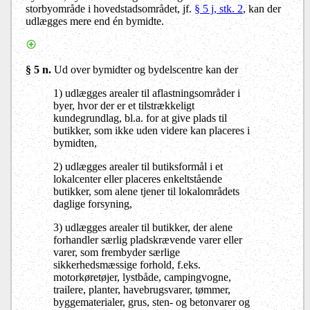
storbyområde i hovedstadsområdet, jf.
§ 5 j, stk. 2
, kan der
udlægges mere end én bymidte.
§ 5 n.
Ud over bymidter og bydelscentre kan der
1) udlægges arealer til aflastningsområder i
byer, hvor der er et tilstrækkeligt
kundegrundlag, bl.a. for at give plads til
butikker, som ikke uden videre kan placeres i
bymidten,
2) udlægges arealer til butiksformål i et
lokalcenter eller placeres enkeltstående
butikker, som alene tjener til lokalområdets
daglige forsyning,
3) udlægges arealer til butikker, der alene
forhandler særlig pladskrævende varer eller
varer, som frembyder særlige
sikkerhedsmæssige forhold, f.eks.
motorkøretøjer, lystbåde, campingvogne,
trailere, planter, havebrugsvarer, tømmer,
byggematerialer, grus, sten- og betonvarer og