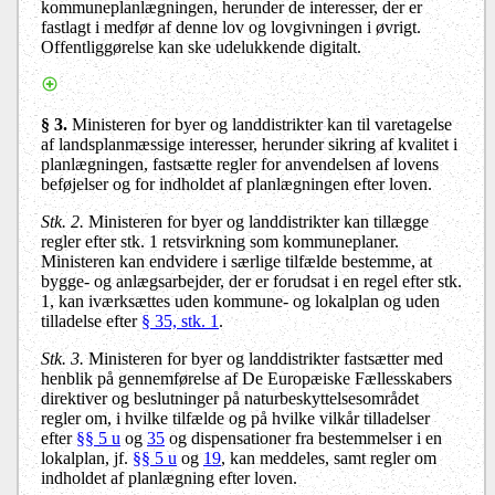
kommuneplanlægningen, herunder de interesser, der er
fastlagt i medfør af denne lov og lovgivningen i øvrigt.
Offentliggørelse kan ske udelukkende digitalt.
§ 3.
Ministeren for byer og landdistrikter kan til varetagelse
af landsplanmæssige interesser, herunder sikring af kvalitet i
planlægningen, fastsætte regler for anvendelsen af lovens
beføjelser og for indholdet af planlægningen efter loven.
Stk. 2.
Ministeren for byer og landdistrikter kan tillægge
regler efter stk. 1 retsvirkning som kommuneplaner.
Ministeren kan endvidere i særlige tilfælde bestemme, at
bygge- og anlægsarbejder, der er forudsat i en regel efter stk.
1, kan iværksættes uden kommune- og lokalplan og uden
tilladelse efter
§ 35, stk. 1
.
Stk. 3.
Ministeren for byer og landdistrikter fastsætter med
henblik på gennemførelse af De Europæiske Fællesskabers
direktiver og beslutninger på naturbeskyttelsesområdet
regler om, i hvilke tilfælde og på hvilke vilkår tilladelser
efter
§§ 5 u
og
35
og dispensationer fra bestemmelser i en
lokalplan,
jf.
§§ 5 u
og
19
, kan meddeles, samt regler om
indholdet af planlægning efter loven.