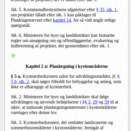
Stk. 5.
Kommunalbestyrelsens afgørelser efter
§ 35, stk. 1
,
om projekter tilladt efter stk. 1 kan påklages til
Planklagenævnet efter
kapitel 14
, for så vidt angår retlige
spørgsmål.
Stk. 6.
Ministeren for byer og landdistrikter kan fastsætte
regler om ansøgning om og offentliggørelse, evaluering og
indberetning af projekter, der gennemføres efter stk. 1.
Kapitel 2 a
: Planlægning i kystområderne
§ 5 a.
Kystnærhedszonen uden for udviklingsområder, jf.
§
5 b, stk. 2
, skal søges friholdt for bebyggelse og anlæg, som
ikke er afhængige af kystnærhed.
Stk. 2.
Ministeren for byer og landdistrikter skal følge
udviklingen og anvende beføjelserne i
§§ 3
,
29
og
59
til at
sikre, at nationale planlægningsinteresser i kystområderne
varetages efter denne lov.
Stk. 3.
Kystnærhedszonen, der omfatter landzonerne og
sommerhusområderne i kystområderne, fremgår af