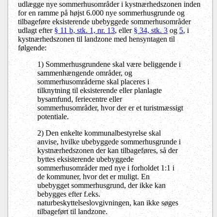
udlægge nye sommerhusområder i kystnærhedszonen inden
for en ramme på højst 6.000 nye sommerhusgrunde og
tilbageføre eksisterende ubebyggede sommerhusområder
udlagt efter
§ 11 b, stk. 1, nr. 13
, eller
§ 34, stk. 3
og
5
, i
kystnærhedszonen til landzone med hensyntagen til
følgende:
1) Sommerhusgrundene skal være beliggende i
sammenhængende områder, og
sommerhusområderne skal placeres i
tilknytning til eksisterende eller planlagte
bysamfund, feriecentre eller
sommerhusområder, hvor der er et turistmæssigt
potentiale.
2) Den enkelte kommunalbestyrelse skal
anvise, hvilke ubebyggede sommerhusgrunde i
kystnærhedszonen der kan tilbageføres, så der
byttes eksisterende ubebyggede
sommerhusområder med nye i forholdet 1:1 i
de kommuner, hvor det er muligt. En
ubebygget sommerhusgrund, der ikke kan
bebygges efter f.eks.
naturbeskyttelseslovgivningen, kan ikke søges
tilbageført til landzone.