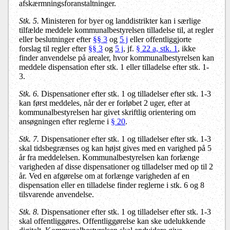
afskærmningsforanstaltninger.
Stk. 5.
Ministeren for byer og landdistrikter kan i særlige
tilfælde meddele kommunalbestyrelsen tilladelse til, at regler
eller beslutninger efter
§§ 3
og
5 j
eller offentliggjorte
forslag til regler efter
§§ 3
og
5 j
, jf.
§ 22 a, stk. 1
, ikke
finder anvendelse på arealer, hvor kommunalbestyrelsen kan
meddele dispensation efter stk. 1 eller tilladelse efter stk. 1-
3.
Stk. 6.
Dispensationer efter stk. 1 og tilladelser efter stk. 1-3
kan først meddeles, når der er forløbet 2 uger, efter at
kommunalbestyrelsen har givet skriftlig orientering om
ansøgningen efter reglerne i
§ 20
.
Stk. 7.
Dispensationer efter stk. 1 og tilladelser efter stk. 1-3
skal tidsbegrænses og kan højst gives med en varighed på 5
år fra meddelelsen. Kommunalbestyrelsen kan forlænge
varigheden af disse dispensationer og tilladelser med op til 2
år. Ved en afgørelse om at forlænge varigheden af en
dispensation eller en tilladelse finder reglerne i stk. 6 og 8
tilsvarende anvendelse.
Stk. 8.
Dispensationer efter stk. 1 og tilladelser efter stk. 1-3
skal offentliggøres. Offentliggørelse kan ske udelukkende