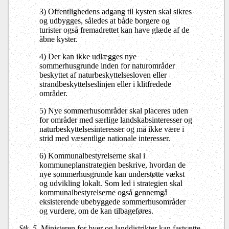
3) Offentlighedens adgang til kysten skal sikres
og udbygges, således at både borgere og
turister også fremadrettet kan have glæde af de
åbne kyster.
4) Der kan ikke udlægges nye
sommerhusgrunde inden for naturområder
beskyttet af naturbeskyttelsesloven eller
strandbeskyttelseslinjen eller i klitfredede
områder.
5) Nye sommerhusområder skal placeres uden
for områder med særlige landskabsinteresser og
naturbeskyttelsesinteresser og må ikke være i
strid med væsentlige nationale interesser.
6) Kommunalbestyrelserne skal i
kommuneplanstrategien beskrive, hvordan de
nye sommerhusgrunde kan understøtte vækst
og udvikling lokalt. Som led i strategien skal
kommunalbestyrelserne også gennemgå
eksisterende ubebyggede sommerhusområder
og vurdere, om de kan tilbageføres.
Stk. 5.
Ministeren for byer og landdistrikter kan fastsætte