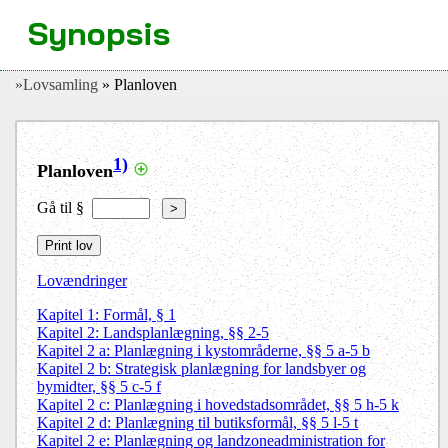
Synopsis
»Lovsamling
» Planloven
1)
Planloven
Gå til §
>
Lovændringer
Kapitel 1: Formål, § 1
Kapitel 2: Landsplanlægning, §§ 2-5
Kapitel 2 a: Planlægning i kystområderne, §§ 5 a-5 b
Kapitel 2 b: Strategisk planlægning for landsbyer og
bymidter, §§ 5 c-5 f
Kapitel 2 c: Planlægning i hovedstadsområdet, §§ 5 h-5 k
Kapitel 2 d: Planlægning til butiksformål, §§ 5 l-5 t
Kapitel 2 e: Planlægning og landzoneadministration for