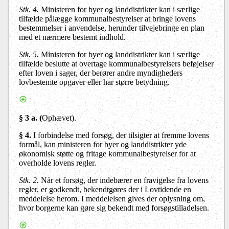
Stk. 4.
Ministeren for byer og landdistrikter kan i særlige
tilfælde pålægge kommunalbestyrelser at bringe lovens
bestemmelser i anvendelse, herunder tilvejebringe en plan
med et nærmere bestemt indhold.
Stk. 5.
Ministeren for byer og landdistrikter kan i særlige
tilfælde beslutte at overtage kommunalbestyrelsers beføjelser
efter loven i sager, der berører andre myndigheders
lovbestemte opgaver eller har større betydning.
§ 3 a.
(
Ophævet).
§ 4.
I forbindelse med forsøg, der tilsigter at fremme lovens
formål, kan ministeren for byer og landdistrikter yde
økonomisk støtte og fritage kommunalbestyrelser for at
overholde lovens regler.
Stk. 2.
Når et forsøg, der indebærer en fravigelse fra lovens
regler, er godkendt, bekendtgøres der i Lovtidende en
meddelelse herom. I meddelelsen gives der oplysning om,
hvor borgerne kan gøre sig bekendt med forsøgstilladelsen.