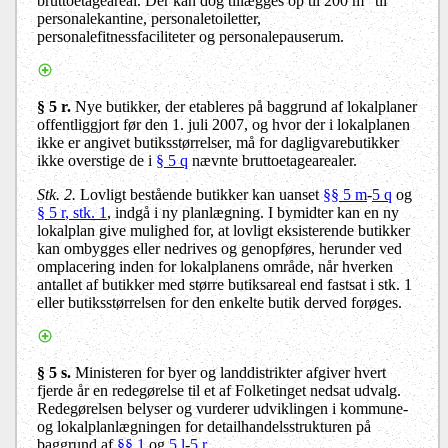
bruttoetageareal. Der kan dog tillægges op til 200 m
til
personalekantine, personaletoiletter,
personalefitnessfaciliteter og personalepauserum.
§ 5 r.
Nye butikker, der etableres på baggrund af lokalplaner
offentliggjort før den 1. juli 2007, og hvor der i lokalplanen
ikke er angivet butiksstørrelser, må for dagligvarebutikker
ikke overstige de i
§ 5 q
nævnte bruttoetagearealer.
Stk. 2.
Lovligt bestående butikker kan uanset
§§ 5 m
-
5 q
og
§
5 r
, stk. 1
, indgå i ny planlægning. I bymidter kan en ny
lokalplan give mulighed for, at lovligt eksisterende butikker
kan ombygges eller nedrives og genopføres, herunder ved
omplacering inden for lokalplanens område, når hverken
antallet af butikker med større butiksareal end fastsat i stk. 1
eller butiksstørrelsen for den enkelte butik derved forøges.
§ 5 s.
Ministeren for byer og landdistrikter afgiver hvert
fjerde år en redegørelse til et af Folketinget nedsat udvalg.
Redegørelsen belyser og vurderer udviklingen i kommune-
og lokalplanlægningen for detailhandelsstrukturen på
baggrund af
§§ 1
og
5 l
-
5 r
.