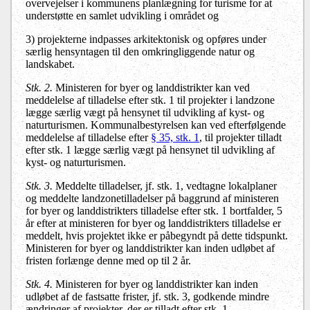
overvejelser i kommunens planlægning for turisme for at
understøtte en samlet udvikling i området og
3)
projekterne indpasses arkitektonisk og opføres under
særlig hensyntagen til den omkringliggende natur og
landskabet.
Stk. 2.
Ministeren for byer og landdistrikter kan ved
meddelelse af tilladelse efter stk. 1 til projekter i landzone
lægge særlig vægt på hensynet til udvikling af kyst- og
naturturismen. Kommunalbestyrelsen kan ved efterfølgende
meddelelse af tilladelse efter
§ 35, stk. 1
, til projekter tilladt
efter stk. 1 lægge særlig vægt på hensynet til udvikling af
kyst- og naturturismen.
Stk. 3.
Meddelte tilladelser, jf. stk. 1, vedtagne lokalplaner
og meddelte landzonetilladelser på baggrund af ministeren
for byer og landdistrikters tilladelse efter stk. 1 bortfalder, 5
år efter at ministeren for byer og landdistrikters tilladelse er
meddelt, hvis projektet ikke er påbegyndt på dette tidspunkt.
Ministeren for byer og landdistrikter kan inden udløbet af
fristen forlænge denne med op til 2 år.
Stk. 4.
Ministeren for byer og landdistrikter kan inden
udløbet af de fastsatte frister, jf. stk. 3, godkende mindre
ændringer af projekter, der er tilladt efter stk. 1.