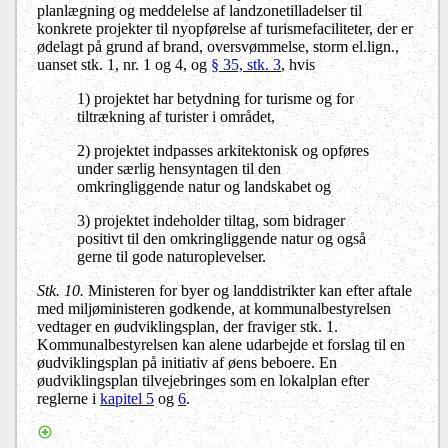
planlægning og meddelelse af landzonetilladelser til
konkrete projekter til nyopførelse af turismefaciliteter, der er
ødelagt på grund af brand, oversvømmelse, storm el.lign.,
uanset stk. 1, nr. 1 og 4, og
§ 35, stk. 3
, hvis
1) projektet har betydning for turisme og for
tiltrækning af turister i området,
2) projektet indpasses arkitektonisk og opføres
under særlig hensyntagen til den
omkringliggende natur og landskabet og
3) projektet indeholder tiltag, som bidrager
positivt til den omkringliggende natur og også
gerne til gode naturoplevelser.
Stk. 10.
Ministeren for byer og landdistrikter kan efter aftale
med miljøministeren godkende, at kommunalbestyrelsen
vedtager en øudviklingsplan, der fraviger stk. 1.
Kommunalbestyrelsen kan alene udarbejde et forslag til en
øudviklingsplan på initiativ af øens beboere. En
øudviklingsplan tilvejebringes som en lokalplan efter
reglerne i
kapitel 5
og
6
.