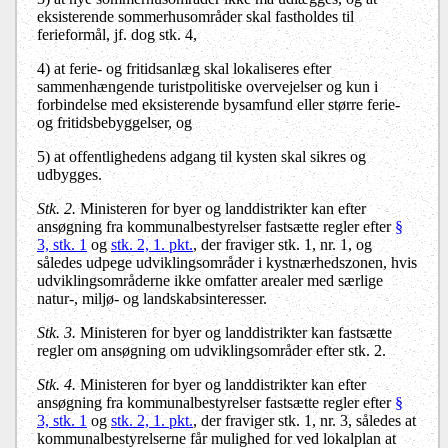
eksisterende sommerhusområder skal fastholdes til
ferieformål, jf. dog stk. 4,
4) at ferie- og fritidsanlæg skal lokaliseres efter
sammenhængende turistpolitiske overvejelser og kun i
forbindelse med eksisterende bysamfund eller større ferie-
og fritidsbebyggelser, og
5) at offentlighedens adgang til kysten skal sikres og
udbygges.
Stk. 2.
Ministeren for byer og landdistrikter kan efter
ansøgning fra kommunalbestyrelser fastsætte regler efter
§
3, stk. 1
og
stk. 2, 1. pkt.
, der fraviger stk. 1, nr. 1, og
således udpege udviklingsområder i kystnærhedszonen, hvis
udviklingsområderne ikke omfatter arealer med særlige
natur-, miljø- og landskabsinteresser.
Stk. 3.
Ministeren for byer og landdistrikter kan fastsætte
regler om ansøgning om udviklingsområder efter stk. 2.
Stk. 4.
Ministeren for byer og landdistrikter kan efter
ansøgning fra kommunalbestyrelser fastsætte regler efter
§
3, stk. 1
og
stk. 2, 1. pkt.
, der fraviger stk. 1, nr. 3, således at
kommunalbestyrelserne får mulighed for ved lokalplan at