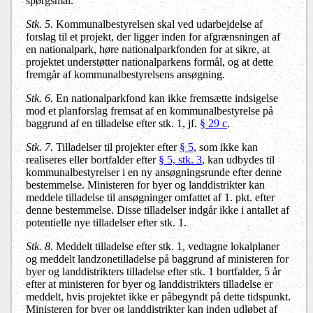
spørgsmål.
Stk. 5.
Kommunalbestyrelsen skal ved udarbejdelse af
forslag til et projekt, der ligger inden for afgrænsningen af
en nationalpark, høre nationalparkfonden for at sikre, at
projektet understøtter nationalparkens formål, og at dette
fremgår af kommunalbestyrelsens ansøgning.
Stk. 6.
En nationalparkfond kan ikke fremsætte indsigelse
mod et planforslag fremsat af en kommunalbestyrelse på
baggrund af en tilladelse efter stk. 1, jf.
§ 29 c
.
Stk. 7.
Tilladelser til projekter efter
§ 5
, som ikke kan
realiseres eller bortfalder efter
§ 5, stk. 3
, kan udbydes til
kommunalbestyrelser i en ny ansøgningsrunde efter denne
bestemmelse. Ministeren for byer og landdistrikter kan
meddele tilladelse til ansøgninger omfattet af 1. pkt. efter
denne bestemmelse. Disse tilladelser indgår ikke i antallet af
potentielle nye tilladelser efter stk. 1.
Stk. 8.
Meddelt tilladelse efter stk. 1, vedtagne lokalplaner
og meddelt landzonetilladelse på baggrund af ministeren for
byer og landdistrikters tilladelse efter stk. 1 bortfalder, 5 år
efter at ministeren for byer og landdistrikters tilladelse er
meddelt, hvis projektet ikke er påbegyndt på dette tidspunkt.
Ministeren for byer og landdistrikter kan inden udløbet af