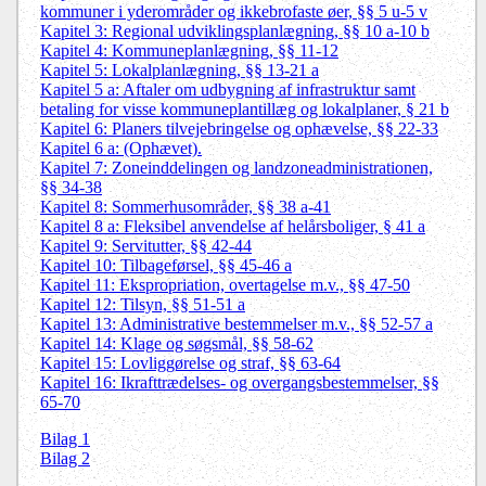
kommuner i yderområder og ikkebrofaste øer, §§ 5 u-5 v
Kapitel 3: Regional udviklingsplanlægning, §§ 10 a-10 b
Kapitel 4: Kommuneplanlægning, §§ 11-12
Kapitel 5: Lokalplanlægning, §§ 13-21 a
Kapitel 5 a: Aftaler om udbygning af infrastruktur samt
betaling for visse kommuneplantillæg og lokalplaner, § 21 b
Kapitel 6: Planers tilvejebringelse og ophævelse, §§ 22-33
Kapitel 6 a: (Ophævet).
Kapitel 7: Zoneinddelingen og landzoneadministrationen,
§§ 34-38
Kapitel 8: Sommerhusområder, §§ 38 a-41
Kapitel 8 a: Fleksibel anvendelse af helårsboliger, § 41 a
Kapitel 9: Servitutter, §§ 42-44
Kapitel 10: Tilbageførsel, §§ 45-46 a
Kapitel 11: Ekspropriation, overtagelse m.v., §§ 47-50
Kapitel 12: Tilsyn, §§ 51-51 a
Kapitel 13: Administrative bestemmelser m.v., §§ 52-57 a
Kapitel 14: Klage og søgsmål, §§ 58-62
Kapitel 15: Lovliggørelse og straf, §§ 63-64
Kapitel 16: Ikrafttrædelses- og overgangsbestemmelser, §§
65-70
Bilag 1
Bilag 2