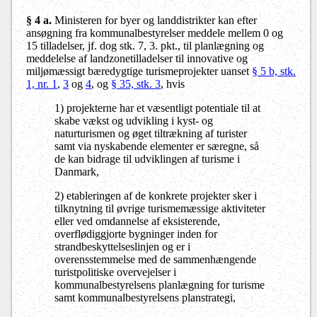
§ 4 a.
Ministeren for byer og landdistrikter kan efter
ansøgning fra kommunalbestyrelser meddele mellem 0 og
15 tilladelser, jf. dog stk. 7, 3. pkt., til planlægning og
meddelelse af landzonetilladelser til innovative og
miljømæssigt bæredygtige turismeprojekter uanset
§ 5 b, stk.
1, nr. 1
,
3
og
4
, og
§ 35, stk. 3
, hvis
1) projekterne har et væsentligt potentiale til at
skabe vækst og udvikling i kyst- og
naturturismen og øget tiltrækning af turister
samt via nyskabende elementer er særegne, så
de kan bidrage til udviklingen af turisme i
Danmark,
2) etableringen af de konkrete projekter sker i
tilknytning til øvrige turismemæssige aktiviteter
eller ved omdannelse af eksisterende,
overflødiggjorte bygninger inden for
strandbeskyttelseslinjen og er i
overensstemmelse med de sammenhængende
turistpolitiske overvejelser i
kommunalbestyrelsens planlægning for turisme
samt kommunalbestyrelsens planstrategi,