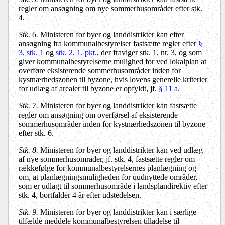
regler om ansøgning om nye sommerhusområder efter stk.
4.
Stk. 6.
Ministeren for byer og landdistrikter kan efter
ansøgning fra kommunalbestyrelser fastsætte regler efter
§
3, stk. 1
og
stk. 2, 1. pkt.
, der fraviger stk. 1, nr. 3, og som
giver kommunalbestyrelserne mulighed for ved lokalplan at
overføre eksisterende sommerhusområder inden for
kystnærhedszonen til byzone, hvis lovens generelle kriterier
for udlæg af arealer til byzone er opfyldt, jf.
§ 11 a
.
Stk. 7.
Ministeren for byer og landdistrikter kan fastsætte
regler om ansøgning om overførsel af eksisterende
sommerhusområder inden for kystnærhedszonen til byzone
efter stk. 6.
Stk. 8.
Ministeren for byer og landdistrikter kan ved udlæg
af nye sommerhusområder, jf. stk. 4, fastsætte regler om
rækkefølge for kommunalbestyrelsernes planlægning og
om, at planlægningsmuligheden for uudnyttede områder,
som er udlagt til sommerhusområde i landsplandirektiv efter
stk. 4, bortfalder 4 år efter udstedelsen.
Stk. 9.
Ministeren for byer og landdistrikter kan i særlige
tilfælde meddele kommunalbestyrelsen tilladelse til