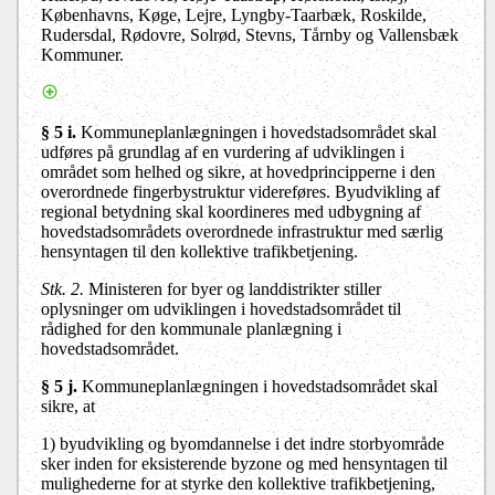
Københavns, Køge, Lejre, Lyngby-Taarbæk, Roskilde,
Rudersdal, Rødovre, Solrød, Stevns, Tårnby og Vallensbæk
Kommuner.
§ 5 i.
Kommuneplanlægningen i hovedstadsområdet skal
udføres på grundlag af en vurdering af udviklingen i
området som helhed og sikre, at hovedprincipperne i den
overordnede fingerbystruktur videreføres. Byudvikling af
regional betydning skal koordineres med udbygning af
hovedstadsområdets overordnede infrastruktur med særlig
hensyntagen til den kollektive trafikbetjening.
Stk. 2.
Ministeren for byer og landdistrikter stiller
oplysninger om udviklingen i hovedstadsområdet til
rådighed for den kommunale planlægning i
hovedstadsområdet.
§ 5 j.
Kommuneplanlægningen i hovedstadsområdet skal
sikre, at
1) byudvikling og byomdannelse i det indre storbyområde
sker inden for eksisterende byzone og med hensyntagen til
mulighederne for at styrke den kollektive trafikbetjening,