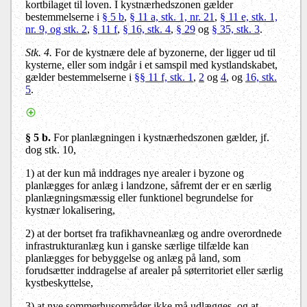
kortbilaget til loven. I kystnærhedszonen gælder
bestemmelserne i
§ 5 b
,
§ 11 a, stk. 1, nr. 21
,
§ 11 e, stk. 1,
nr. 9, og stk. 2
,
§ 11 f
,
§ 16, stk. 4
,
§ 29
og
§ 35, stk. 3
.
Stk. 4.
For de kystnære dele af byzonerne, der ligger ud til
kysterne, eller som indgår i et samspil med kystlandskabet,
gælder bestemmelserne i
§§ 11 f, stk. 1
,
2
og
4
, og
16, stk.
5
.
§ 5 b.
For planlægningen i kystnærhedszonen gælder, jf.
dog stk. 10,
1) at der kun må inddrages nye arealer i byzone og
planlægges for anlæg i landzone, såfremt der er en særlig
planlægningsmæssig eller funktionel begrundelse for
kystnær lokalisering,
2) at der bortset fra trafikhavneanlæg og andre overordnede
infrastrukturanlæg kun i ganske særlige tilfælde kan
planlægges for bebyggelse og anlæg på land, som
forudsætter inddragelse af arealer på søterritoriet eller særlig
kystbeskyttelse,
3) at nye sommerhusområder ikke må udlægges, og at