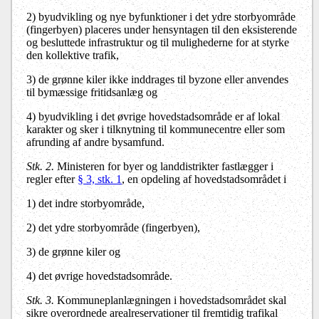
2) byudvikling og nye byfunktioner i det ydre storbyområde
(fingerbyen) placeres under hensyntagen til den eksisterende
og besluttede infrastruktur og til mulighederne for at styrke
den kollektive trafik,
3) de grønne kiler ikke inddrages til byzone eller anvendes
til bymæssige fritidsanlæg og
4) byudvikling i det øvrige hovedstadsområde er af lokal
karakter og sker i tilknytning til kommunecentre eller som
afrunding af andre bysamfund.
Stk. 2.
Ministeren for byer og landdistrikter fastlægger i
regler efter
§ 3, stk. 1
, en opdeling af hovedstadsområdet i
1) det indre storbyområde,
2) det ydre storbyområde (fingerbyen),
3) de grønne kiler og
4) det øvrige hovedstadsområde.
Stk. 3.
Kommuneplanlægningen i hovedstadsområdet skal
sikre overordnede arealreservationer til fremtidig trafikal