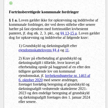
Fortrinsberettigede kommunale fordringer
§ 1 a.
Loven gælder ikke for opkrævning og inddrivelse af
kommunale fordringer, der ved deres stiftelse eller senere
hæfter på fast ejendom med fortrinsstillet lovbestemt
panteret, jf. dog stk. 2, 3. pkt., og
§§ 13
-
15 a
. Loven gælder
dog for opkrævning og inddrivelse af følgende krav:
1) Grundskyld og dækningsafgift efter
ejendomsskattelovens §§ 4
og
11
.
2) Krav på efterbetaling af grundskyld og
dækningsafgift i tilfælde, hvor kravet på
efterbetaling opstår på baggrund af en efter den
tidligere gældende lov om kommunal
ejendomsskat, jf.
lovbekendtgørelse nr. 1463 af
6. oktober 2020
med senere ændringer,
foretaget foreløbig beregning af grundskyld og
dækningsafgift vedrørende skatteårene 2021-
2023 og den endelige beregning af grundskyld
og dækningsafgift foretages den 1. januar 2024
eller senere.