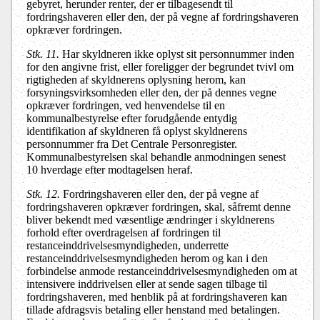
gebyret, herunder renter, der er tilbagesendt til
fordringshaveren eller den, der på vegne af fordringshaveren
opkræver fordringen.
Stk. 11.
Har skyldneren ikke oplyst sit personnummer inden
for den angivne frist, eller foreligger der begrundet tvivl om
rigtigheden af skyldnerens oplysning herom, kan
forsyningsvirksomheden eller den, der på dennes vegne
opkræver fordringen, ved henvendelse til en
kommunalbestyrelse efter forudgående entydig
identifikation af skyldneren få oplyst skyldnerens
personnummer fra Det Centrale Personregister.
Kommunalbestyrelsen skal behandle anmodningen senest
10 hverdage efter modtagelsen heraf.
Stk. 12.
Fordringshaveren eller den, der på vegne af
fordringshaveren opkræver fordringen, skal, såfremt denne
bliver bekendt med væsentlige ændringer i skyldnerens
forhold efter overdragelsen af fordringen til
restanceinddrivelsesmyndigheden, underrette
restanceinddrivelsesmyndigheden herom og kan i den
forbindelse anmode restanceinddrivelsesmyndigheden om at
intensivere inddrivelsen eller at sende sagen tilbage til
fordringshaveren, med henblik på at fordringshaveren kan
tillade afdragsvis betaling eller henstand med betalingen.