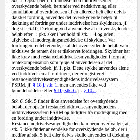
Stk. 5.
Opstår der i forbindelse med inddrivelsen et
overskydende beløb, herunder ved nedskrivning eller
annullation af overdragelsen af en allerede helt eller delvis
dækket fordring, anvendes det overskydende beløb til
dækning af fordringer under inddrivelse hos skyldneren, jf.
dog stk. 6-10. Dækning ved anvendelse af et overskydende
beløb efter 1. pkt. sker i henhold til stk. 1-4 og uden
afgivelse af modregningsmeddelelse til skyldner. Var
fordringen rentebærende, skal det overskydende beløb være
inklusive de renter, der er tilskrevet fordringen. Skyldner har
ikke krav mod restanceinddrivelsesmyndigheden i form af
rentekompensation som følge af anvendelsen af det
overskydende beløb, jf. 1. pkt. Dette stykke anvendes alene
ved inddrivelsen af fordringer, der er registreret i
restanceinddrivelsesmyndighedens inddrivelsessystem
PSRM, jf.
§ 18 j, stk. 1
, men anvendes ikke ved
lønindeholdelse efter
§ 10, stk. 6
, jf.
§ 10 a
.
Stk. 6.
Stk. 5 finder ikke anvendelse for overskydende
beløb, der opstår i restanceinddrivelsesmyndighedens
inddrivelsessystem PSRM og hidrører fra modregning med
en fordring under inddrivelse.
Restanceinddrivelsesmyndigheden kan herudover vælge, at
stk. 5 ikke finder anvendelse for overskydende beløb, der i
medfør af stk. 5 helt eller delvis skulle anvendes til dækning