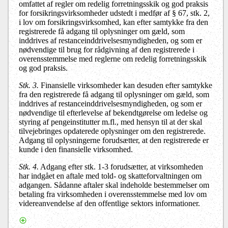
omfattet af regler om redelig forretningsskik og god praksis
for forsikringsvirksomheder udstedt i medfør af § 67, stk. 2,
i lov om forsikringsvirksomhed, kan efter samtykke fra den
registrerede få adgang til oplysninger om gæld, som
inddrives af restanceinddrivelsesmyndigheden, og som er
nødvendige til brug for rådgivning af den registrerede i
overensstemmelse med reglerne om redelig forretningsskik
og god praksis.
Stk. 3.
Finansielle virksomheder kan desuden efter samtykke
fra den registrerede få adgang til oplysninger om gæld, som
inddrives af restanceinddrivelsesmyndigheden, og som er
nødvendige til efterlevelse af bekendtgørelse om ledelse og
styring af pengeinstitutter m.fl., med hensyn til at der skal
tilvejebringes opdaterede oplysninger om den registrerede.
Adgang til oplysningerne forudsætter, at den registrerede er
kunde i den finansielle virksomhed.
Stk. 4.
Adgang efter stk. 1-3 forudsætter, at virksomheden
har indgået en aftale med told- og skatteforvaltningen om
adgangen. Sådanne aftaler skal indeholde bestemmelser om
betaling fra virksomheden i overensstemmelse med lov om
videreanvendelse af den offentlige sektors informationer.