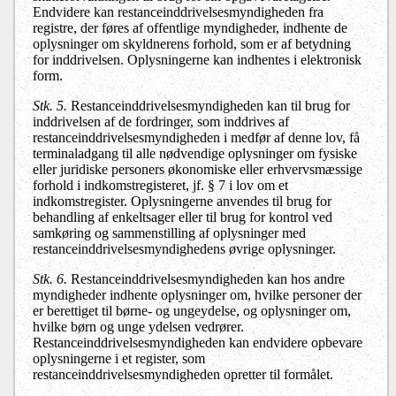
Endvidere kan restanceinddrivelsesmyndigheden fra
registre, der føres af offentlige myndigheder, indhente de
oplysninger om skyldnerens forhold, som er af betydning
for inddrivelsen. Oplysningerne kan indhentes i elektronisk
form.
Stk. 5.
Restanceinddrivelsesmyndigheden kan til brug for
inddrivelsen af de fordringer, som inddrives af
restanceinddrivelsesmyndigheden i medfør af denne lov, få
terminaladgang til alle nødvendige oplysninger om fysiske
eller juridiske personers økonomiske eller erhvervsmæssige
forhold i indkomstregisteret, jf. § 7 i lov om et
indkomstregister. Oplysningerne anvendes til brug for
behandling af enkeltsager eller til brug for kontrol ved
samkøring og sammenstilling af oplysninger med
restanceinddrivelsesmyndighedens øvrige oplysninger.
Stk. 6.
Restanceinddrivelsesmyndigheden kan hos andre
myndigheder indhente oplysninger om, hvilke personer der
er berettiget til børne- og ungeydelse, og oplysninger om,
hvilke børn og unge ydelsen vedrører.
Restanceinddrivelsesmyndigheden kan endvidere opbevare
oplysningerne i et register, som
restanceinddrivelsesmyndigheden opretter til formålet.