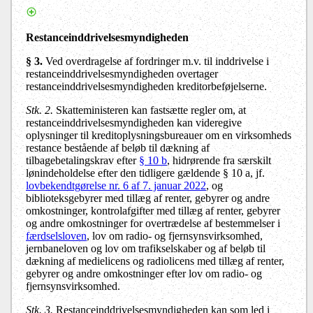
Restanceinddrivelsesmyndigheden
§ 3
.
Ved overdragelse af fordringer m.v. til inddrivelse i
restanceinddrivelsesmyndigheden overtager
restanceinddrivelsesmyndigheden kreditorbeføjelserne.
Stk. 2
.
Skatteministeren kan fastsætte regler om, at
restanceinddrivelsesmyndigheden kan videregive
oplysninger til kreditoplysningsbureauer om en virksomheds
restance bestående af beløb til dækning af
tilbagebetalingskrav efter
§ 10 b
, hidrørende fra særskilt
lønindeholdelse efter den tidligere gældende § 10 a, jf.
lovbekendtgørelse nr. 6 af 7. januar 2022
, og
biblioteksgebyrer med tillæg af renter, gebyrer og andre
omkostninger, kontrolafgifter med tillæg af renter, gebyrer
og andre omkostninger for overtrædelse af bestemmelser i
færdselsloven
, lov om radio- og fjernsynsvirksomhed,
jernbaneloven og lov om trafikselskaber og af beløb til
dækning af medielicens og radiolicens med tillæg af renter,
gebyrer og andre omkostninger efter lov om radio- og
fjernsynsvirksomhed.
Stk. 3.
Restanceinddrivelsesmyndigheden kan som led i