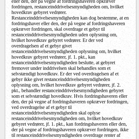
eller den, der på vegne af fordringshaveren opkræver
fordringen, restanceinddrivelsesmyndigheden om, hvilket
hovedkrav gebyret vedrører.
Restanceinddrivelsesmyndigheden kan dog bestemme, at en
fordringshaver eller den, der på vegne af fordringshaveren
opkræver fordringen, skal overdrage et gebyr til
restanceinddrivelsesmyndigheden uden oplysning om,
hvilket hovedkrav gebyret vedrører. Er der ved
overdragelsen af et gebyr givet
restanceinddrivelsesmyndigheden oplysning om, hvilket
hovedkrav gebyret vedrører, jf. 1. pkt., kan
restanceinddrivelsesmyndigheden beslutte, at gebyret
fremover under inddrivelsen skal behandles som et
selvstændigt hovedkrav. Er der ved overdragelsen af et
gebyr ikke givet restanceinddrivelsesmyndigheden
oplysning om, hvilket hovedkrav gebyret vedrører, jf. 2.
pkt., behandler restanceinddrivelsesmyndigheden gebyret
som et selvstændigt hovedkrav. Hvis fordringshaveren eller
den, der på vegne af fordringshaveren opkræver fordringen,
ved overdragelse af et gebyr til
restanceinddrivelsesmyndigheden skal oplyse
restanceinddrivelsesmyndigheden om, hvilket hovedkrav
gebyret vedrører, jf. 1. pkt., kan fordringshaveren eller den,
der på vegne af fordringshaveren opkræver fordringen, ikke
til restanceinddrivelsesmyndigheden overdrage renter af