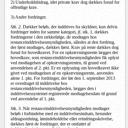
2) Underholdsbidrag, idet private krav dog dækkes forud for
offentlige krav.
3) Andre fordringer.
Stk. 2.
Dækker beløb, der inddrives fra skyldner, kun delvis
fordringer inden for samme kategori, jf. stk. 1, dækkes
fordringerne i den rækkefølge, de modtages hos
restanceinddrivelsesmyndigheden, således at den fordring,
der først modtages, dækkes først. Krav på rente dækkes dog
forud for hovedkravet. For en opkrævningsrente lægges det
hovedkrav, som restanceinddrivelsesmyndigheden fik oplyst
ved modtagelsen af opkrævningsrenten, til grund ved
anvendelsen af 2. pkt. Er en oplysning om hovedkravet ikke
givet ved modtagelsen af en opkrævningsrente, anvendes
alene 1. pkt. For fordringer, der før den 1. september 2013
er overdraget til inddrivelse hos
restanceinddrivelsesmyndigheden, lægges den i
inddrivelsessystemet registrerede modtagelsesdato til grund
ved anvendelse af 1. pkt.
Stk. 3.
Når restanceinddrivelsesmyndigheden modtager
beløb i forbindelse med en inddrivelsesindsats, herunder
afdragsordning, lønindeholdelse eller erindringsskrivelse,
dækkes først de fordringer, der er omfattet af