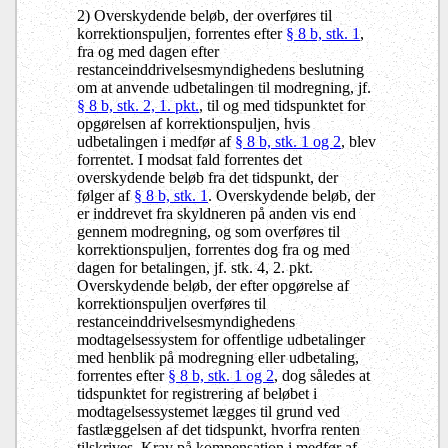
2) Overskydende beløb, der overføres til
korrektionspuljen, forrentes efter
§ 8 b, stk. 1
,
fra og med dagen efter
restanceinddrivelsesmyndighedens beslutning
om at anvende udbetalingen til modregning, jf.
§ 8 b, stk. 2, 1. pkt.
, til og med tidspunktet for
opgørelsen af korrektionspuljen, hvis
udbetalingen i medfør af
§ 8 b, stk. 1 og 2
, blev
forrentet. I modsat fald forrentes det
overskydende beløb fra det tidspunkt, der
følger af
§ 8 b, stk. 1
. Overskydende beløb, der
er inddrevet fra skyldneren på anden vis end
gennem modregning, og som overføres til
korrektionspuljen, forrentes dog fra og med
dagen for betalingen, jf. stk. 4, 2. pkt.
Overskydende beløb, der efter opgørelse af
korrektionspuljen overføres til
restanceinddrivelsesmyndighedens
modtagelsessystem for offentlige udbetalinger
med henblik på modregning eller udbetaling,
forrentes efter
§ 8 b, stk. 1 og 2
, dog således at
tidspunktet for registrering af beløbet i
modtagelsessystemet lægges til grund ved
fastlæggelsen af det tidspunkt, hvorfra renten
tilskrives. Krav på kompensation i medfør af