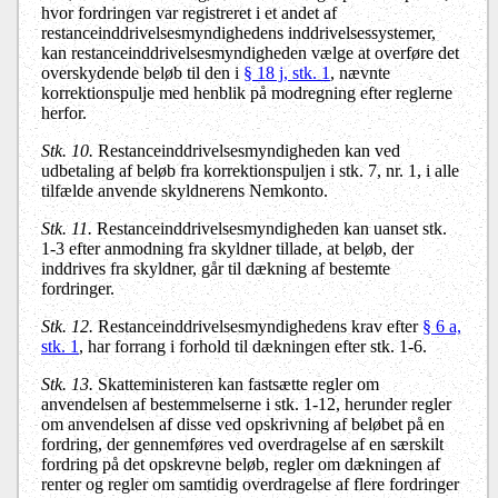
hvor fordringen var registreret i et andet af
restanceinddrivelsesmyndighedens inddrivelsessystemer,
kan restanceinddrivelsesmyndigheden vælge at overføre det
overskydende beløb til den i
§ 18 j, stk. 1
, nævnte
korrektionspulje med henblik på modregning efter reglerne
herfor.
Stk. 10.
Restanceinddrivelsesmyndigheden kan ved
udbetaling af beløb fra korrektionspuljen i stk. 7, nr. 1, i alle
tilfælde anvende skyldnerens Nemkonto.
Stk. 11.
Restanceinddrivelsesmyndigheden kan uanset stk.
1-3 efter anmodning fra skyldner tillade, at beløb, der
inddrives fra skyldner, går til dækning af bestemte
fordringer.
Stk. 12.
Restanceinddrivelsesmyndighedens krav efter
§ 6 a,
stk. 1
, har forrang i forhold til dækningen efter stk. 1-6.
Stk. 13.
Skatteministeren kan fastsætte regler om
anvendelsen af bestemmelserne i stk. 1-12, herunder regler
om anvendelsen af disse ved opskrivning af beløbet på en
fordring, der gennemføres ved overdragelse af en særskilt
fordring på det opskrevne beløb, regler om dækningen af
renter og regler om samtidig overdragelse af flere fordringer