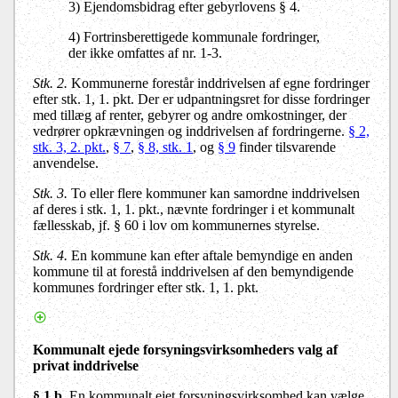
3) Ejendomsbidrag efter gebyrlovens § 4.
4) Fortrinsberettigede kommunale fordringer,
der ikke omfattes af nr. 1-3.
Stk. 2.
Kommunerne forestår inddrivelsen af egne fordringer
efter stk. 1, 1. pkt. Der er udpantningsret for disse fordringer
med tillæg af renter, gebyrer og andre omkostninger, der
vedrører opkrævningen og inddrivelsen af fordringerne.
§ 2,
stk. 3, 2. pkt.
,
§ 7
,
§ 8, stk. 1
, og
§ 9
finder tilsvarende
anvendelse.
Stk. 3.
To eller flere kommuner kan samordne inddrivelsen
af deres i stk. 1, 1. pkt., nævnte fordringer i et kommunalt
fællesskab, jf. § 60 i lov om kommunernes styrelse.
Stk. 4.
En kommune kan efter aftale bemyndige en anden
kommune til at forestå inddrivelsen af den bemyndigende
kommunes fordringer efter stk. 1, 1. pkt.
Kommunalt ejede forsyningsvirksomheders valg af
privat inddrivelse
§ 1 b.
En kommunalt ejet forsyningsvirksomhed kan vælge,