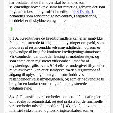
har besluttet, at de fremover skal behandles som
selvstændige hovedkrav, samt for renter og gebyrer, der som
følge af en beslutning truffet i medfør af
§ 3 D, stk. 1
,
behandles som selvstændige hovedkrav, i afgørelser og
meddelelser til skyldneren og andre.
§ 3 A.
Kreditgivere og kreditformidlere kan efter samtykke
fra den registrerede få adgang til oplysninger om gæld, som
inddrives af restanceinddrivelsesmyndigheden, og som er
nødvendige til brug for konkrete kreditgivningssituationer.
Virksomheder, der udbyder leasing af motorkøretøjer, og
som enten er en registreret virksomhed i medfør af
registreringsafgiftslovens § 14 eller er undergivet tilsyn efter
hvidvaskloven, kan efter samtykke fra den registrerede få
adgang til oplysninger om gæld, som inddrives af
restanceinddrivelsesmyndigheden, og som er nødvendige til
brug for en konkret vurdering af den registreredes
betalingsevne.
Stk. 2.
Finansielle virksomheder, som er omfattet af regler
om redelig forretningsskik og god praksis for de finansielle
virksomheder udstedt i medfør af § 43, stk. 2, i lov om
finansiel virksomhed, og forsikringsselskaber, som er