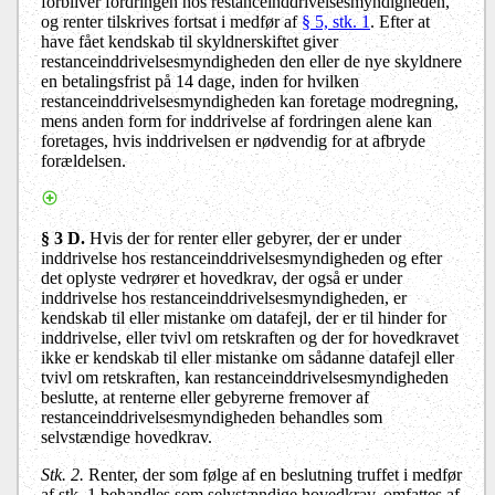
forbliver fordringen hos restanceinddrivelsesmyndigheden,
og renter tilskrives fortsat i medfør af
§ 5, stk. 1
. Efter at
have fået kendskab til skyldnerskiftet giver
restanceinddrivelsesmyndigheden den eller de nye skyldnere
en betalingsfrist på 14 dage, inden for hvilken
restanceinddrivelsesmyndigheden kan foretage modregning,
mens anden form for inddrivelse af fordringen alene kan
foretages, hvis inddrivelsen er nødvendig for at afbryde
forældelsen.
§ 3 D.
Hvis der for renter eller gebyrer, der er under
inddrivelse hos restanceinddrivelsesmyndigheden og efter
det oplyste vedrører et hovedkrav, der også er under
inddrivelse hos restanceinddrivelsesmyndigheden, er
kendskab til eller mistanke om datafejl, der er til hinder for
inddrivelse, eller tvivl om retskraften og der for hovedkravet
ikke er kendskab til eller mistanke om sådanne datafejl eller
tvivl om retskraften, kan restanceinddrivelsesmyndigheden
beslutte, at renterne eller gebyrerne fremover af
restanceinddrivelsesmyndigheden behandles som
selvstændige hovedkrav.
Stk. 2.
Renter, der som følge af en beslutning truffet i medfør
af stk. 1 behandles som selvstændige hovedkrav, omfattes af