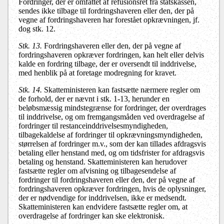
Fordringer, der er omfattet af refusionsret fra statskassen,
sendes ikke tilbage til fordringshaveren eller den, der på
vegne af fordringshaveren har forestået opkrævningen, jf.
dog stk. 12.
Stk. 13.
Fordringshaveren eller den, der på vegne af
fordringshaveren opkræver fordringen, kan helt eller delvis
kalde en fordring tilbage, der er oversendt til inddrivelse,
med henblik på at foretage modregning for kravet.
Stk. 14.
Skatteministeren kan fastsætte nærmere regler om
de forhold, der er nævnt i stk. 1-13, herunder en
beløbsmæssig mindstegrænse for fordringer, der overdrages
til inddrivelse, og om fremgangsmåden ved overdragelse af
fordringer til restanceinddrivelsesmyndigheden,
tilbagekaldelse af fordringer til opkrævningsmyndigheden,
størrelsen af fordringer m.v., som der kan tillades afdragsvis
betaling eller henstand med, og om tidsfrister for afdragsvis
betaling og henstand. Skatteministeren kan herudover
fastsætte regler om afvisning og tilbagesendelse af
fordringer til fordringshaveren eller den, der på vegne af
fordringshaveren opkræver fordringen, hvis de oplysninger,
der er nødvendige for inddrivelsen, ikke er medsendt.
Skatteministeren kan endvidere fastsætte regler om, at
overdragelse af fordringer kan ske elektronisk.