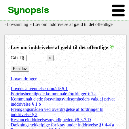
Synopsis
»Lovsamling
» Lov om inddrivelse af gæld til det offentlige
Lov om inddrivelse af gæld til det offentlige
Gå til §
>
Lovændringer
Lovens anvendelsesområde § 1
Fortrinsberettigede kommunale fordringer § 1 a
Kommunalt ejede forsyningsvirksomheders valg af privat
inddrivelse § 1 b
Fremgangsmåden ved overdragelse af fordringer til
inddrivelse § 2
Restanceinddrivelsesmyndigheden §§ 3-3 D
Dækningsrækkefølge for krav under inddrivelse §§ 4-4 a