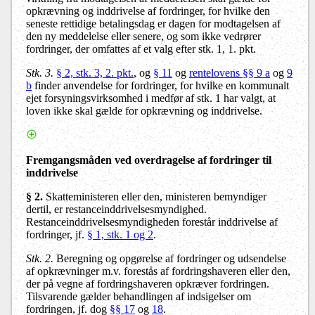
opkrævning og inddrivelse af fordringer, for hvilke den
seneste rettidige betalingsdag er dagen for modtagelsen af
den ny meddelelse eller senere, og som ikke vedrører
fordringer, der omfattes af et valg efter stk. 1, 1. pkt.
Stk. 3.
§ 2, stk. 3, 2. pkt.
, og
§ 11
og
rentelovens §§ 9 a
og
9
b
finder anvendelse for fordringer, for hvilke en kommunalt
ejet forsyningsvirksomhed i medfør af stk. 1 har valgt, at
loven ikke skal gælde for opkrævning og inddrivelse.
Fremgangsmåden ved overdragelse af fordringer til
inddrivelse
§ 2
.
Skatteministeren eller den, ministeren bemyndiger
dertil, er restanceinddrivelsesmyndighed.
Restanceinddrivelsesmyndigheden forestår inddrivelse af
fordringer, jf.
§ 1, stk. 1 og 2
.
Stk. 2
.
Beregning og opgørelse af fordringer og udsendelse
af opkrævninger m.v. forestås af fordringshaveren eller den,
der på vegne af fordringshaveren opkræver fordringen.
Tilsvarende gælder behandlingen af indsigelser om
fordringen, jf. dog
§§ 17
og
18
.