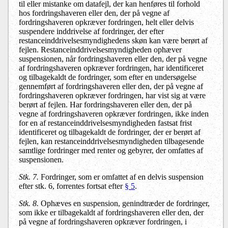
til eller mistanke om datafejl, der kan henføres til forhold
hos fordringshaveren eller den, der på vegne af
fordringshaveren opkræver fordringen, helt eller delvis
suspendere inddrivelse af fordringer, der efter
restanceinddrivelsesmyndighedens skøn kan være berørt af
fejlen. Restanceinddrivelsesmyndigheden ophæver
suspensionen, når fordringshaveren eller den, der på vegne
af fordringshaveren opkræver fordringen, har identificeret
og tilbagekaldt de fordringer, som efter en undersøgelse
gennemført af fordringshaveren eller den, der på vegne af
fordringshaveren opkræver fordringen, har vist sig at være
berørt af fejlen. Har fordringshaveren eller den, der på
vegne af fordringshaveren opkræver fordringen, ikke inden
for en af restanceinddrivelsesmyndigheden fastsat frist
identificeret og tilbagekaldt de fordringer, der er berørt af
fejlen, kan restanceinddrivelsesmyndigheden tilbagesende
samtlige fordringer med renter og gebyrer, der omfattes af
suspensionen.
Stk. 7.
Fordringer, som er omfattet af en delvis suspension
efter stk. 6, forrentes fortsat efter
§ 5
.
Stk. 8.
Ophæves en suspension, genindtræder de fordringer,
som ikke er tilbagekaldt af fordringshaveren eller den, der
på vegne af fordringshaveren opkræver fordringen, i