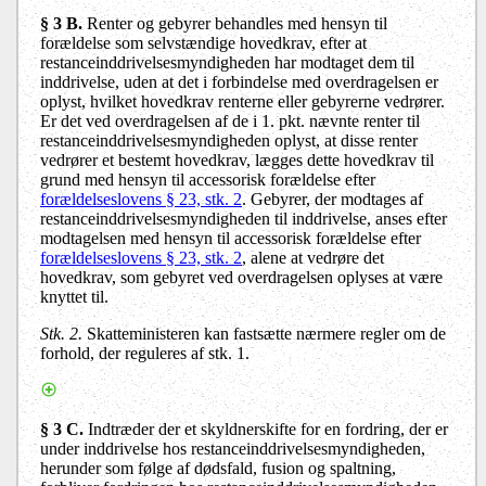
§ 3 B.
Renter og gebyrer behandles med hensyn til
forældelse som selvstændige hovedkrav, efter at
restanceinddrivelsesmyndigheden har modtaget dem til
inddrivelse, uden at det i forbindelse med overdragelsen er
oplyst, hvilket hovedkrav renterne eller gebyrerne vedrører.
Er det ved overdragelsen af de i 1. pkt. nævnte renter til
restanceinddrivelsesmyndigheden oplyst, at disse renter
vedrører et bestemt hovedkrav, lægges dette hovedkrav til
grund med hensyn til accessorisk forældelse efter
forældelseslovens § 23, stk. 2
. Gebyrer, der modtages af
restanceinddrivelsesmyndigheden til inddrivelse, anses efter
modtagelsen med hensyn til accessorisk forældelse efter
forældelseslovens § 23, stk. 2
, alene at vedrøre det
hovedkrav, som gebyret ved overdragelsen oplyses at være
knyttet til.
Stk. 2.
Skatteministeren kan fastsætte nærmere regler om de
forhold, der reguleres af stk. 1.
§ 3 C.
Indtræder der et skyldnerskifte for en fordring, der er
under inddrivelse hos restanceinddrivelsesmyndigheden,
herunder som følge af dødsfald, fusion og spaltning,