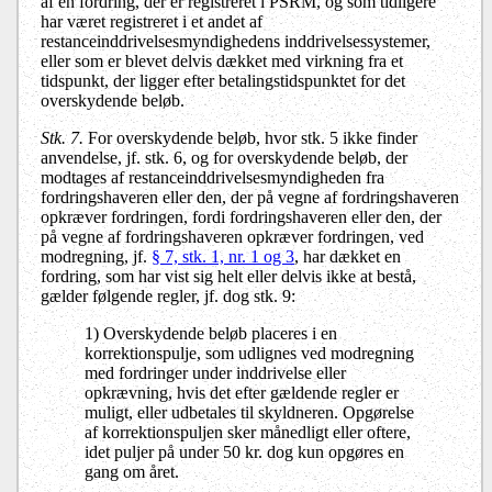
af en fordring, der er registreret i PSRM, og som tidligere
har været registreret i et andet af
restanceinddrivelsesmyndighedens inddrivelsessystemer,
eller som er blevet delvis dækket med virkning fra et
tidspunkt, der ligger efter betalingstidspunktet for det
overskydende beløb.
Stk. 7.
For overskydende beløb, hvor stk. 5 ikke finder
anvendelse, jf. stk. 6, og for overskydende beløb, der
modtages af restanceinddrivelsesmyndigheden fra
fordringshaveren eller den, der på vegne af fordringshaveren
opkræver fordringen, fordi fordringshaveren eller den, der
på vegne af fordringshaveren opkræver fordringen, ved
modregning, jf.
§ 7, stk. 1, nr. 1 og 3
, har dækket en
fordring, som har vist sig helt eller delvis ikke at bestå,
gælder følgende regler, jf. dog stk. 9:
1) Overskydende beløb placeres i en
korrektionspulje, som udlignes ved modregning
med fordringer under inddrivelse eller
opkrævning, hvis det efter gældende regler er
muligt, eller udbetales til skyldneren. Opgørelse
af korrektionspuljen sker månedligt eller oftere,
idet puljer på under 50 kr. dog kun opgøres en
gang om året.