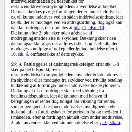
inddrivelsesindsatsen på tidspunktet for
restanceinddrivelsesmyndighedens anvendelse af beløbet.
Dernæst dækkes øvrige fordringer, der er under inddrivelse
og vil kunne inddrives ved en sådan inddrivelsesindsats, idet
beløb, der er modtaget ved en afdragsordning, dog også kan
dække fordringer, der omfattes af
bilag 1, afsnit III
.
Dækning efter 2. pkt. sker uden afgivelse af
modregningsmeddelelse til skyldner. Dækning sker i den
dækningsrækkefølge, der anføres i stk. 1 og 2. Beløb, der
modtages som følge af udlæg eller lønindeholdelse efter
§
10, stk. 6
, omfattes ikke af dette stykke.
Stk. 4.
Fastlæggelse af dækningsrækkefølgen efter stk. 1-3
sker på det tidspunkt, hvor
restanceinddrivelsesmyndigheden anvender beløb inddrevet
fra skyldner eller modtaget fra skyldner ved frivillig betaling
til dækning af fordringer under inddrivelse hos skyldneren.
Dækning af disse fordringer sker med virkning fra
betalingstidspunktet, idet dækningen med hensyn til
beregningen af renter dog tidligst har virkning for renter,
som er beregnet af restanceinddrivelsesmyndigheden eller
indsendt af en fordringshaver for perioden fra og med den 1.
i måneden, efter at fordringen aktuelt kom under inddrivelse.
2. pkt. anvendes ikke ved lønindeholdelse efter
§ 10, stk. 6
.