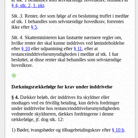
§ 4, stk. 2, 1. pkt
.
Stk. 3.
Renter, der som følge af en beslutning truffet i medfør
af stk. 1 behandles som selvstændige hovedkrav, forrentes
ikke efter
§ 5
.
Stk. 4.
Skatteministeren kan fastsætte nærmere regler om,
hvilke renter der skal kunne inddrives ved lønindeholdelse
efter
§ 10
eller udpantning efter
§ 11
, efter at
restanceinddrivelsesmyndigheden i medfør af stk. 1 har
besluttet, at disse renter skal behandles som selvstændige
hovedkrav.
Dækningsrækkefølge for krav under inddrivelse
§ 4.
Dækker beløb, der inddrives fra skyldner eller
modtages ved en frivillig betaling, kun delvis fordringer
under inddrivelse hos restanceinddrivelsesmyndigheden
vedrørende skyldneren, dækkes fordringerne i denne
rækkefølge, jf. dog stk. 12:
1) Bøder, tvangsbøder og tilbagebetalingskrav efter
§ 10 b
.