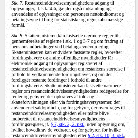
Stk. 7.
Restanceinddrivelsesmyndighedens adgang til
oplysninger, jf. stk. 4-6, gælder også indsamling og
anvendelse af oplysninger om personers nettoindkomst og
betalingsevne til brug for statistiske og regnskabsmæssige
formål.
Stk. 8.
Skatteministeren kan fastsætte nærmere regler til
gennemførelse af reglerne i stk. 1 og 3-7 og om fradrag af
pensionsindbetalinger ved betalingsevnevurdering.
Skatteministeren kan endvidere fastsætte regler, hvorefter
fordringshavere og andre offentlige myndigheder får
elektronisk adgang til oplysninger registreret af
restanceinddrivelsesmyndigheden om restancens størrelse i
forhold til vedkommende fordringshaver, og om der
foreligger restante fordringer i forhold til andre
fordringshavere. Skatteministeren kan fastsætte nærmere
regler om restanceinddrivelsesmyndighedens redegørelse for
renter og gebyrer, der opkræves af told- og
skatteforvaltningen eller via fordringshaversystemer, der
anvender et saldoprincip, og for gebyrer, der overdrages til
restanceinddrivelsesmyndigheden eller måtte blive
indberettet til restanceinddrivelsesmyndighedens
fordringsregister, jf.
§ 7, stk. 2, 2. pkt.
, uden oplysning om,
hvilket hovedkrav de vedrører, og for gebyrer, for hvilke
restanceinddrivelsesmyndigheden efter
§ 2, stk. 10, 3. pkt.
,