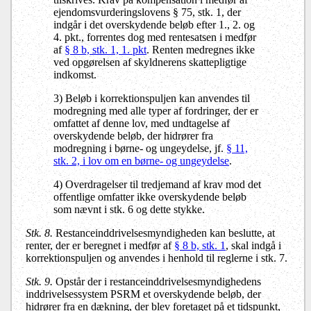
ejendomsvurderingslovens § 75, stk. 1, der
indgår i det overskydende beløb efter 1., 2. og
4. pkt., forrentes dog med rentesatsen i medfør
af
§ 8 b, stk. 1, 1. pkt
. Renten medregnes ikke
ved opgørelsen af skyldnerens skattepligtige
indkomst.
3) Beløb i korrektionspuljen kan anvendes til
modregning med alle typer af fordringer, der er
omfattet af denne lov, med undtagelse af
overskydende beløb, der hidrører fra
modregning i børne- og ungeydelse, jf.
§ 11,
stk. 2, i lov om en børne- og ungeydelse
.
4) Overdragelser til tredjemand af krav mod det
offentlige omfatter ikke overskydende beløb
som nævnt i stk. 6 og dette stykke.
Stk. 8.
Restanceinddrivelsesmyndigheden kan beslutte, at
renter, der er beregnet i medfør af
§ 8 b, stk. 1
, skal indgå i
korrektionspuljen og anvendes i henhold til reglerne i stk. 7.
Stk. 9.
Opstår der i restanceinddrivelsesmyndighedens
inddrivelsessystem PSRM et overskydende beløb, der
hidrører fra en dækning, der blev foretaget på et tidspunkt,