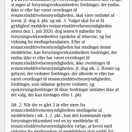
at ingen af forsyningsvirksomhedens fordringer, der endnu
ikke er eller har været overdraget til
restanceinddrivelsesmyndigheden, skal være omfattet af
loven, jf. dog 4. pkt. og stk. 3. Valget skal for at få
gyldighed meddeles restanceinddrivelsesmyndigheden
senest den 1. juli 2020, dog senest 6 måneder fra
forsyningsvirksomhedens opnåelse af retsevne, og har
virkning fra modtagelsesdatoen. Efter at
restanceinddrivelsesmyndigheden har modtaget denne
meddelelse, kan forsyningsvirksomhedens fordringer, der
endnu ikke er eller har været overdraget til
restanceinddrivelsesmyndigheden, ikke overdrages til
restanceinddrivelsesmyndigheden, jf. dog stk. 2. Renter og
gebyrer, der vedrører fordringer, der allerede er eller har
været overdraget til restanceinddrivelsesmyndigheden,
fordringer, som sådanne gebyrer vedrører, og
opskrivningsfordringer til disse fordringer omfattes ikke af
det valg, der kan foretages efter 1. pkt.
Stk. 2.
Når der er gået 3 år eller mere fra
restanceinddrivelsesmyndighedens modtagelse af
meddelelsen i stk. 1, 2. pkt., kan den kommunalt ejede
forsyningsvirksomhed ved en ny meddelelse til
restanceinddrivelsesmyndigheden vælge, at loven med
virkning fra modtagelsen af meddelelsen skal gælde for