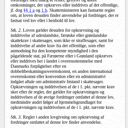
omkostninger, der opkræves eller inddrives af det offentlige,
jf. dog
§§ 1 a
og
1 b
. Skatteministeren kan fastsætte regler
om, at loven desuden finder anvendelse på fordringer, der er
fastsat ved lov eller i henhold til lov.
Stk. 2
.
Loven gælder desuden for opkrævning og
inddrivelse af udenlandske, færøske eller grønlandske
skattekrav i skattesager, som ikke er straffesager, samt for
inddrivelse af andre krav fra det offentlige, som efter
anmodning fra den kompetente myndighed i den
pågældende stat, på Færøerne eller i Grønland opkræves
eller inddrives her i landet i overensstemmelse med
Danmarks forpligtelser efter en
dobbeltbeskatningsoverenskomst, en anden international
overenskomst eller konvention eller en administrativt
indgået aftale om administrativ bistand i skattesager.
Opkrævningen og inddrivelsen af de i 1. pkt. nævnte krav
sker efter de regler, der gælder for opkrævningen og
inddrivelsen af de øvrige fordringer omfattet af denne lov,
medmindre andet følger af hjemmelsgrundlaget for
opkrævningen og inddrivelsen af de i 1. pkt. nævnte krav.
Stk. 3
.
Regler i anden lovgivning om opkrævning af
fordringer omfattet af denne lov finder anvendelse.