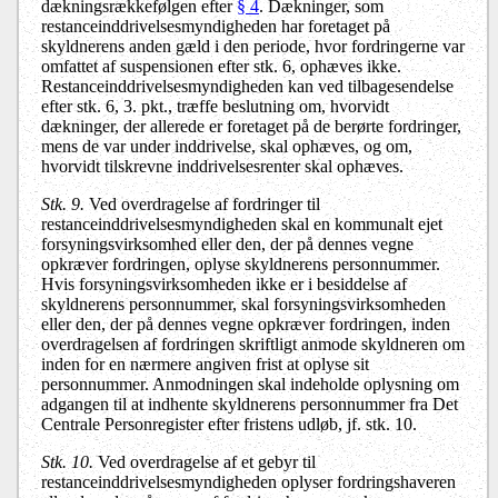
dækningsrækkefølgen efter
§ 4
. Dækninger, som
restanceinddrivelsesmyndigheden har foretaget på
skyldnerens anden gæld i den periode, hvor fordringerne var
omfattet af suspensionen efter stk. 6, ophæves ikke.
Restanceinddrivelsesmyndigheden kan ved tilbagesendelse
efter stk. 6, 3. pkt., træffe beslutning om, hvorvidt
dækninger, der allerede er foretaget på de berørte fordringer,
mens de var under inddrivelse, skal ophæves, og om,
hvorvidt tilskrevne inddrivelsesrenter skal ophæves.
Stk. 9.
Ved overdragelse af fordringer til
restanceinddrivelsesmyndigheden skal en kommunalt ejet
forsyningsvirksomhed eller den, der på dennes vegne
opkræver fordringen, oplyse skyldnerens personnummer.
Hvis forsyningsvirksomheden ikke er i besiddelse af
skyldnerens personnummer, skal forsyningsvirksomheden
eller den, der på dennes vegne opkræver fordringen, inden
overdragelsen af fordringen skriftligt anmode skyldneren om
inden for en nærmere angiven frist at oplyse sit
personnummer. Anmodningen skal indeholde oplysning om
adgangen til at indhente skyldnerens personnummer fra Det
Centrale Personregister efter fristens udløb, jf. stk. 10.
Stk. 10.
Ved overdragelse af et gebyr til
restanceinddrivelsesmyndigheden oplyser fordringshaveren