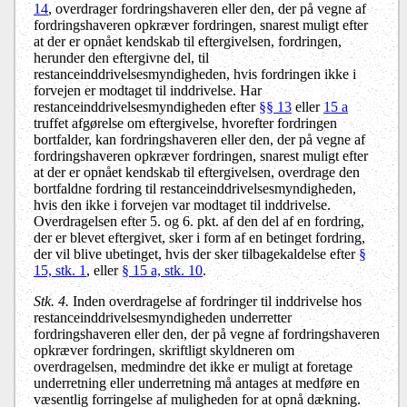
14
, overdrager fordringshaveren eller den, der på vegne af
fordringshaveren opkræver fordringen, snarest muligt efter
at der er opnået kendskab til eftergivelsen, fordringen,
herunder den eftergivne del, til
restanceinddrivelsesmyndigheden, hvis fordringen ikke i
forvejen er modtaget til inddrivelse. Har
restanceinddrivelsesmyndigheden efter
§§ 13
eller
15 a
truffet afgørelse om eftergivelse, hvorefter fordringen
bortfalder, kan fordringshaveren eller den, der på vegne af
fordringshaveren opkræver fordringen, snarest muligt efter
at der er opnået kendskab til eftergivelsen, overdrage den
bortfaldne fordring til restanceinddrivelsesmyndigheden,
hvis den ikke i forvejen var modtaget til inddrivelse.
Overdragelsen efter 5. og 6. pkt. af den del af en fordring,
der er blevet eftergivet, sker i form af en betinget fordring,
der vil blive ubetinget, hvis der sker tilbagekaldelse efter
§
15, stk. 1
, eller
§ 15 a, stk. 10
.
Stk. 4.
Inden overdragelse af fordringer til inddrivelse hos
restanceinddrivelsesmyndigheden underretter
fordringshaveren eller den, der på vegne af fordringshaveren
opkræver fordringen, skriftligt skyldneren om
overdragelsen, medmindre det ikke er muligt at foretage
underretning eller underretning må antages at medføre en
væsentlig forringelse af muligheden for at opnå dækning.