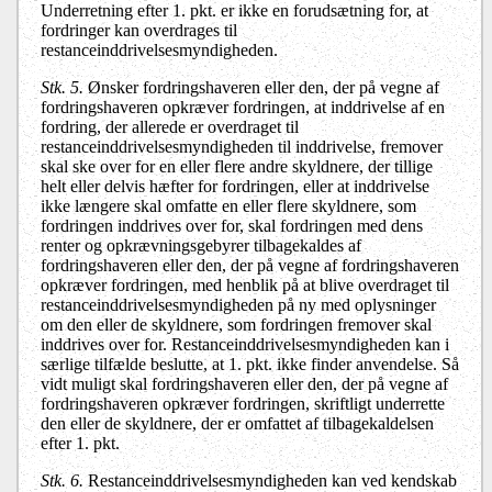
Underretning efter 1. pkt. er ikke en forudsætning for, at
fordringer kan overdrages til
restanceinddrivelsesmyndigheden.
Stk. 5.
Ønsker fordringshaveren eller den, der på vegne af
fordringshaveren opkræver fordringen, at inddrivelse af en
fordring, der allerede er overdraget til
restanceinddrivelsesmyndigheden til inddrivelse, fremover
skal ske over for en eller flere andre skyldnere, der tillige
helt eller delvis hæfter for fordringen, eller at inddrivelse
ikke længere skal omfatte en eller flere skyldnere, som
fordringen inddrives over for, skal fordringen med dens
renter og opkrævningsgebyrer tilbagekaldes af
fordringshaveren eller den, der på vegne af fordringshaveren
opkræver fordringen, med henblik på at blive overdraget til
restanceinddrivelsesmyndigheden på ny med oplysninger
om den eller de skyldnere, som fordringen fremover skal
inddrives over for. Restanceinddrivelsesmyndigheden kan i
særlige tilfælde beslutte, at 1. pkt. ikke finder anvendelse. Så
vidt muligt skal fordringshaveren eller den, der på vegne af
fordringshaveren opkræver fordringen, skriftligt underrette
den eller de skyldnere, der er omfattet af tilbagekaldelsen
efter 1. pkt.
Stk. 6.
Restanceinddrivelsesmyndigheden kan ved kendskab