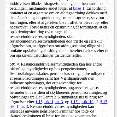
inddrivelsen tillade afdragsvis betaling eller henstand med
betalingen, medmindre andet følger af
bilag 1
. En fordring
omfattet af en afgørelse om en afdragsordning dækkes med
sin på dækningstidspunktet registrerede størrelse, selv om
fordringen, efter at afgørelsen blev truffet, er blevet op- eller
nedskrevet. Forudsætter en opskrivning af fordringen, at en
opskrivningsfordring overdrages til
restanceinddrivelsesmyndigheden, skal
restanceinddrivelsesmyndigheden dog træffe en særskilt
afgørelse om, at afgørelsen om afdragsordning tillige skal
omfatte opskrivningsfordringen, der herefter dækkes efter de
om opskrivningsfordringer gældende regler.
Stk. 4.
Restanceinddrivelsesmyndigheden kan hos andre
offentlige myndigheder og hos pengeinstitutter,
livsforsikringsselskaber, pensionskasser og andre udbydere
af pensionsordninger samt hos Værdipapircentralen
indhente oplysninger, der er nødvendige for
restanceinddrivelsesmyndighedens opgavevaretagelse,
herunder om værdien af skyldnerens pensionsordninger, og
oplysninger fra Det Centrale Kriminalregister til brug for
afgørelser efter
§ 15, stk. 1, nr. 3
, og
§ 15 a, stk. 10
, jf.
§ 15,
stk. 1, nr. 3
. Restanceinddrivelsesmyndigheden kan
ligeledes anvende pensionsoplysninger hos told- og
skatteforvaltningen til brug for sin opgavevaretagelse.