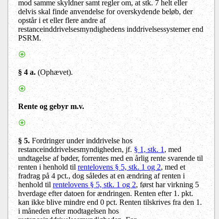
mod samme skyldner samt regler om, at stk. 7 helt eller
delvis skal finde anvendelse for overskydende beløb, der
opstår i et eller flere andre af
restanceinddrivelsesmyndighedens inddrivelsessystemer end
PSRM.
§ 4 a.
(Ophævet).
Rente og gebyr m.v.
§ 5
.
Fordringer under inddrivelse hos
restanceinddrivelsesmyndigheden, jf.
§ 1, stk. 1
, med
undtagelse af bøder, forrentes med en årlig rente svarende til
renten i henhold til
rentelovens § 5, stk. 1 og 2
, med et
fradrag på 4 pct., dog således at en ændring af renten i
henhold til
rentelovens § 5, stk. 1 og 2
, først har virkning 5
hverdage efter datoen for ændringen. Renten efter 1. pkt.
kan ikke blive mindre end 0 pct. Renten tilskrives fra den 1.
i måneden efter modtagelsen hos