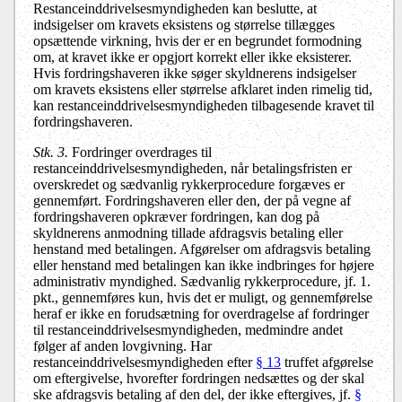
Restanceinddrivelsesmyndigheden kan beslutte, at
indsigelser om kravets eksistens og størrelse tillægges
opsættende virkning, hvis der er en begrundet formodning
om, at kravet ikke er opgjort korrekt eller ikke eksisterer.
Hvis fordringshaveren ikke søger skyldnerens indsigelser
om kravets eksistens eller størrelse afklaret inden rimelig tid,
kan restanceinddrivelsesmyndigheden tilbagesende kravet til
fordringshaveren.
Stk. 3
.
Fordringer overdrages til
restanceinddrivelsesmyndigheden, når betalingsfristen er
overskredet og sædvanlig rykkerprocedure forgæves er
gennemført. Fordringshaveren eller den, der på vegne af
fordringshaveren opkræver fordringen, kan dog på
skyldnerens anmodning tillade afdragsvis betaling eller
henstand med betalingen. Afgørelser om afdragsvis betaling
eller henstand med betalingen kan ikke indbringes for højere
administrativ myndighed. Sædvanlig rykkerprocedure, jf. 1.
pkt., gennemføres kun, hvis det er muligt, og gennemførelse
heraf er ikke en forudsætning for overdragelse af fordringer
til restanceinddrivelsesmyndigheden, medmindre andet
følger af anden lovgivning. Har
restanceinddrivelsesmyndigheden efter
§ 13
truffet afgørelse
om eftergivelse, hvorefter fordringen nedsættes og der skal
ske afdragsvis betaling af den del, der ikke eftergives, jf.
§