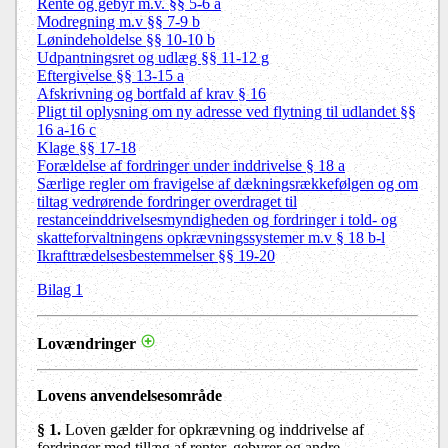
Rente og gebyr m.v. §§ 5-6 a
Modregning m.v §§ 7-9 b
Lønindeholdelse §§ 10-10 b
Udpantningsret og udlæg §§ 11-12 g
Eftergivelse §§ 13-15 a
Afskrivning og bortfald af krav § 16
Pligt til oplysning om ny adresse ved flytning til udlandet §§
16 a-16 c
Klage §§ 17-18
Forældelse af fordringer under inddrivelse § 18 a
Særlige regler om fravigelse af dækningsrækkefølgen og om
tiltag vedrørende fordringer overdraget til
restanceinddrivelsesmyndigheden og fordringer i told- og
skatteforvaltningens opkrævningssystemer m.v § 18 b-l
Ikrafttrædelsesbestemmelser §§ 19-20
Bilag 1
Lovændringer
Lovens anvendelsesområde
§ 1
.
Loven gælder for opkrævning og inddrivelse af
fordringer med tillæg af renter, gebyrer og andre