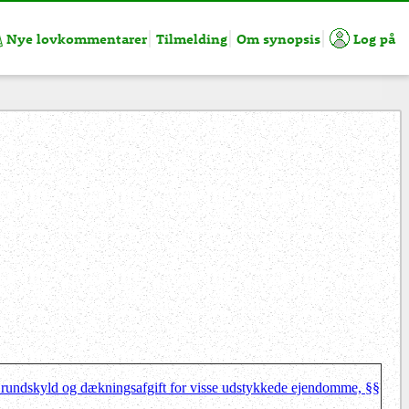
Nye lovkommentarer
Tilmelding
Om synopsis
Log på
Grundskyld og dækningsafgift for visse udstykkede ejendomme, §§