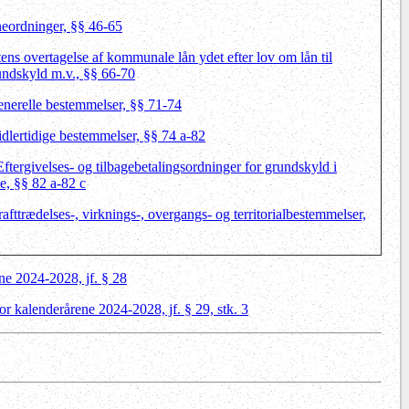
neordninger, §§ 46-65
tens overtagelse af kommunale lån ydet efter lov om lån til
rundskyld m.v., §§ 66-70
enerelle bestemmelser, §§ 71-74
idlertidige bestemmelser, §§ 74 a-82
Eftergivelses- og tilbagebetalingsordninger for grundskyld i
de, §§ 82 a-82 c
rafttrædelses-, virknings-, overgangs- og territorialbestemmelser,
ne 2024-2028, jf. § 28
 kalende‍rårene 2024-2028, jf. § 29, stk. 3