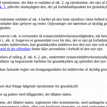
 ejendomme, der ikke er omfattet af stk. 2, og ejendomme, der ejes af fy
k. 1
, påhviler skattepligten den, der på forfaldstidspunktet for grundsky
ndomme omfattet af stk. 4 hæfter på den faste ejendom i dens helhed me
 omfatter ikke gebyrer og renter. Oplysninger om størrelsen af skyldig g
igheden.
vnt i stk. 4 oversendes til restanceinddrivelsesmyndigheden, når betal
 stk. 4, forgæves er gennemført over for den, der er ejer på forfaldstidsp
er under inddrivelsen, kan grundskylden inddrives hos den nye ejer ved 
æld til det offentlige
finder ikke anvendelse i forhold til den nye ejer.
sen af udlæg, jf. stk. 6, 2. pkt., underretter restanceinddrivelsesmyndi
idiære og begrænsede hæftelse for grundskylden og opfordrer den nye ejer
kan fastsætte regler om fremgangsmåden for inddrivelse af skyldig grund
n skal fritage følgende ejendomme for grundskyld:
e og palæer med tilliggender, der tilhører staten.
e, der tilhører staten, regionerne eller kommunerne, med undtagelse 
rhvervsmæssig udleje, eller som henligger ubenyttet, og med undtagelse 