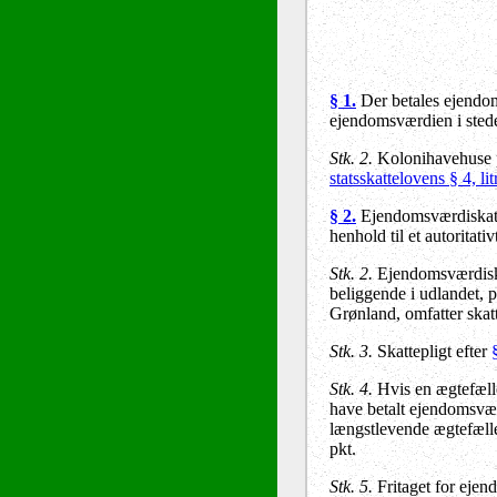
§ 1.
Der betales ejendoms
ejendomsværdien i stedet
Stk. 2.
Kolonihavehuse på
statsskattelovens § 4, lit
§ 2.
Ejendomsværdiskat p
henhold til et autoritativt
Stk. 2.
Ejendomsværdiskat
beliggende i udlandet, 
Grønland, omfatter skat
Stk. 3.
Skattepligt efter
Stk. 4.
Hvis en ægtefælle,
have betalt ejendomsvær
længstlevende ægtefælle
pkt.
Stk. 5.
Fritaget for ejen