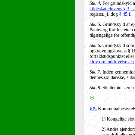
Stk. 4.
For grundskyld af
kildeskattelovens § 3, st
register, jf. dog
§ 45 f
.
Stk. 5.
Grundskyld af eje
Pante- og fortrinsretten
tilgængelige for offentl
Stk. 6.
Grundskyld som næ
opkrævningslovens § 16 c,
forfaldstidspunktet ell
i lov om inddrivelse af g
Stk. 7.
Inden gennemførel
dennes solidariske, subs
Stk. 8.
Skatteministeren 
§ 5.
Kommunalbestyrelse
1) Kongelige slott
2) Andre ejendomm
skovdrift eller e