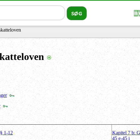
katteloven
katteloven
nger
r
§§ 1-12
Kapitel 7 b: 
45 e-45 i