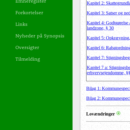
Emneregister
Kapitel 2: Skattegrundl
Forkortelser
Kapitel 3: Satser og ne
Kapitel 4: Godtgørelse 
Links
landzone, § 30
Nyheder på Synopsis
Kapitel 5: Opkrævning
Oversigter
Kapitel 6: Rabatordnin
Kapitel 7: Stigningsbe
Tilmelding
Kapitel 7 a: Stigningsb
erhvervsejendomme, §§
Bilag 1: Kommunespecifi
Bilag 2: Kommunespecifi
Lovændringer