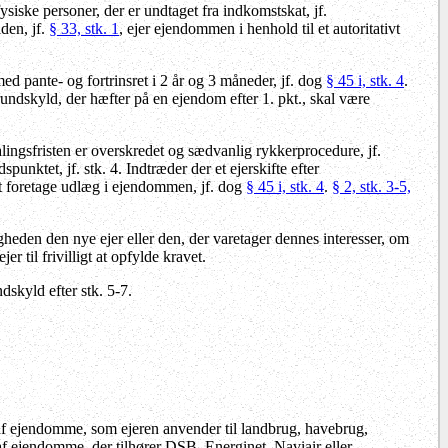
siske personer, der er undtaget fra indkomstskat, jf.
lden, jf.
§ 33, stk. 1
, ejer ejendommen i henhold til et autoritativt
d pante- og fortrinsret i 2 år og 3 måneder, jf. dog
§ 45 i, stk. 4
.
rundskyld, der hæfter på en ejendom efter 1. pkt., skal være
ingsfristen er overskredet og sædvanlig rykkerprocedure, jf.
unktet, jf. stk. 4. Indtræder der et ejerskifte efter
at foretage udlæg i ejendommen, jf. dog
§ 45 i, stk. 4
.
§ 2, stk. 3-5,
gheden den nye ejer eller den, der varetager dennes interesser, om
 til frivilligt at opfylde kravet.
skyld efter stk. 5-7.
af ejendomme, som ejeren anvender til landbrug, havebrug,
af ejendomme, der tilhører DSB, Energinet, Naviair eller