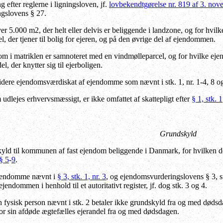
 efter reglerne i ligningsloven, jf.
lovbekendtgørelse nr. 819 af 3. no
gslovens § 27.
 5.000 m2, der helt eller delvis er beliggende i landzone, og for hvi
l, der tjener til bolig for ejeren, og på den øvrige del af ejendommen.
 i matriklen er samnoteret med en vindmølleparcel, og for hvilke eje
el, der knytter sig til ejerboligen.
dere ejendomsværdiskat af ejendomme som nævnt i stk. 1, nr. 1-4, 8 og 
lejes erhvervsmæssigt, er ikke omfattet af skattepligt efter
§ 1, stk. 1
Grundskyld
yld til kommunen af fast ejendom beliggende i Danmark, for hvilken der
§ 5
-
9
.
jendomme nævnt i
§ 3, stk. 1, nr. 3
, og ejendomsvurderingslovens § 3, stk
ejendommen i henhold til et autoritativt register, jf. dog stk. 3 og 4.
 fysisk person nævnt i stk. 2 betaler ikke grundskyld fra og med dødsda
or sin afdøde ægtefælles ejerandel fra og med dødsdagen.