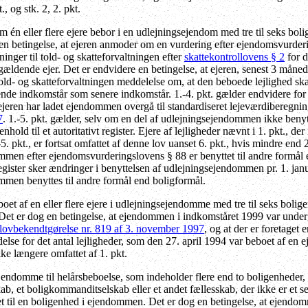
t., og stk. 2, 2. pkt.
m én eller flere ejere bebor i en udlejningsejendom med tre til seks bolig
 en betingelse, at ejeren anmoder om en vurdering efter ejendomsvurder
ninger til told- og skatteforvaltningen efter
skattekontrollovens § 2
for d
ågældende ejer. Det er endvidere en betingelse, at ejeren, senest 3 måne
 told- og skatteforvaltningen meddelelse om, at den beboede lejlighed sk
nde indkomstår som senere indkomstår. 1.-4. pkt. gælder endvidere for 
ejeren har ladet ejendommen overgå til standardiseret lejeværdiberegning
7
. 1.-5. pkt. gælder, selv om en del af udlejningsejendommen ikke benyt
henhold til et autoritativt register. Ejere af lejligheder nævnt i 1. pkt., d
-5. pkt., er fortsat omfattet af denne lov uanset 6. pkt., hvis mindre end
men efter ejendomsvurderingslovens § 88 er benyttet til andre formål e
t register sker ændringer i benyttelsen af udlejningsejendommen pr. 1. janu
men benyttes til andre formål end boligformål.
boet af en eller flere ejere i udlejningsejendomme med tre til seks bolig
 Det er dog en betingelse, at ejendommen i indkomståret 1999 var underg
lovbekendtgørelse nr. 819 af 3. november 1997
, og at der er foretaget
lse for det antal lejligheder, som den 27. april 1994 var beboet af en ejer
ke længere omfattet af 1. pkt.
ejendomme til helårsbeboelse, som indeholder flere end to boligenheder, 
ab, et boligkommanditselskab eller et andet fællesskab, der ikke er et se
et til en boligenhed i ejendommen. Det er dog en betingelse, at ejendo