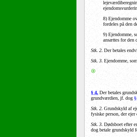
lejeværdiberegning
ejendomsvurderin
8) Ejendomme over
fordeles på den de
9) Ejendomme, som
ansættes for den d
Stk. 2.
Der betales endvi
Stk. 3.
Ejendomme, som ud
§ 4.
Der betales grundsk
grundværdien, jf. dog
§
Stk. 2.
Grundskyld af e
fysiske person, der ejer 
Stk. 3.
Dødsboet efter en
dog betale grundskyld f