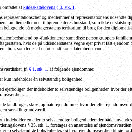
r omfattet af
kildeskattelovens § 3, stk. 1
.
s repræsentationschef og medlemmer af repræsentationens udsendte dipl
ers familiemedlemmer tilhørende deres husstand, som ikke er statsborge
om beliggende på modtagerstatens territorium til brug for den diplomatis
ulatembedsmænd og -funktionærer samt disse persongruppers familieme
dtagerstaten, hvis de på udsenderstatens vegne ejer privat fast ejendom 
entation, som ledes af en udsendt konsulatembedsmand.
sværdiskat, jf.
§ 1, stk. 1
, af følgende ejendomme:
r kun indeholder én selvstændig boligenhed.
ejerboliger, der indeholder to selvstændige boligenheder, hvor der eft
ndomsværdien.
ende landbrugs-, skov- og naturejendomme, hvor der efter ejendomsvurder
 en særskilt grundværdi.
 indeholder en eller to selvstændige boligenheder, der både anvendes 
rderingslovens § 35, stk. 1, foretages en ansættelse af ejendomsværdi
der to selvstændige boligenheder, og hvor ejendomsværdien tillige for