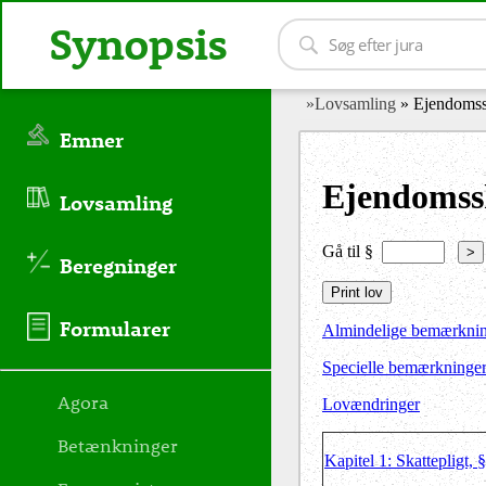
Synopsis
»Lovsamling
» Ejendomss
Emner
Ejendomss
Lovsamling
Gå til §
>
Beregninger
Formularer
Almindelige bemærkni
Specielle bemærkninge
Agora
Lovændringer
Betænkninger
Kapitel 1: Skattepligt, 