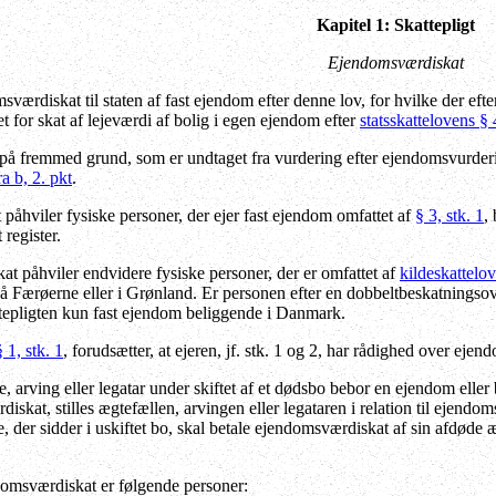
Kapitel 1: Skattepligt
Ejendomsværdiskat
værdiskat til staten af fast ejendom efter denne lov, for hvilke der eft
 for skat af lejeværdi af bolig i egen ejendom efter
statsskattelovens § 4
 fremmed grund, som er undtaget fra vurdering efter ejendomsvurderings
ra b, 2. pkt
.
åhviler fysiske personer, der ejer fast ejendom omfattet af
§ 3, stk. 1
,
 register.
 påhviler endvidere fysiske personer, der er omfattet af
kildeskattelo
på Færøerne eller i Grønland. Er personen efter en dobbeltbeskatnings
tepligten kun fast ejendom beliggende i Danmark.
§ 1, stk. 1
, forudsætter, at ejeren, jf. stk. 1 og 2, har rådighed over eje
 arving eller legatar under skiftet af et dødsbo bebor en ejendom eller be
diskat, stilles ægtefællen, arvingen eller legataren i relation til ej
, der sidder i uskiftet bo, skal betale ejendomsværdiskat af sin afdøde
domsværdiskat er følgende personer: