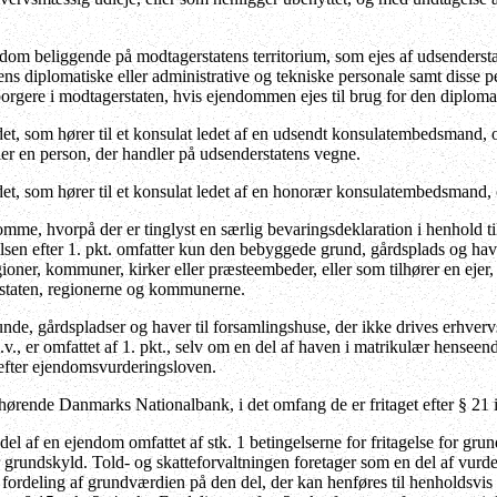
endom beliggende på modtagerstatens territorium, som ejes af udsenders
ens diplomatiske eller administrative og tekniske personale samt disse
borgere i modtagerstaten, hvis ejendommen ejes til brug for den diploma
t, som hører til et konsulat ledet af en udsendt konsulatembedsmand, o
ler en person, der handler på udsenderstatens vegne.
t, som hører til et konsulat ledet af en honorær konsulatembedsmand, 
mme, hvorpå der er tinglyst en særlig bevaringsdeklaration i henhold 
elsen efter 1. pkt. omfatter kun den bebyggede grund, gårdsplads og hav
egioner, kommuner, kirker eller præsteembeder, eller som tilhører en eje
ra staten, regionerne og kommunerne.
de, gårdspladser og haver til forsamlingshuse, der ikke drives erhve
v., er omfattet af 1. pkt., selv om en del af haven i matrikulær henseen
 efter ejendomsvurderingsloven.
hørende Danmarks Nationalbank, i det omfang de er fritaget efter § 2
el af en ejendom omfattet af stk. 1 betingelserne for fritagelse for gr
 grundskyld. Told- og skatteforvaltningen foretager som en del af vurde
n fordeling af grundværdien på den del, der kan henføres til henholdsvis d