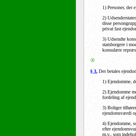
1) Personer, der e
2) Udsenderstaten
disse persongrupp
privat fast ejend
3) Udsendte kons
statsborgere i mo
konsulære repræs
§ 3.
Der betales ejendom
1) Ejendomme, de
2) Ejendomme med 
fordeling af eje
3) Boliger tilhør
ejendomsværdi og
4) Ejendomme, som
efter ejendomsvu
m.v., som indehol