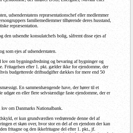
taten, udsenderstatens repræsentationschef eller medlemmer
 persongruppers familiemedlemmer tilhørende deres husstand,
tiske repræsentation.
g den udsendte konsulatchefs bolig, såfremt disse ejes af
og som ejes af udsenderstaten.
til lov om bygningsfredning og bevaring af bygninger og
e. Fritagelsen efter 1. pkt. gælder ikke for ejendomme, der
r, hvis budgetterede driftsudgifter dækkes for mere end 50
rvsmæssigt. En sammenhængende have, der hører til et
de udgør en eller flere selvstændige faste ejendomme, der er
1 i lov om Danmarks Nationalbank.
undskyld, er kun grundværdien vedrørende denne del af
ringen et skøn over, hvor stor en del af en ejendom der kan
en fritagne og den ikkefritagne del efter 1. pkt., jf.