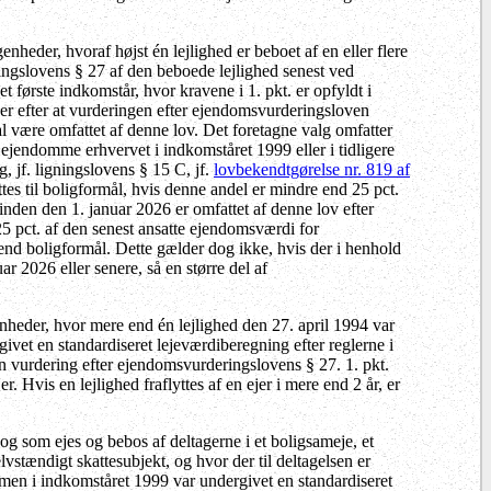
enheder, hvoraf højst én lejlighed er beboet af en eller flere
ingslovens § 27 af den beboede lejlighed senest ved
et første indkomstår, hvor kravene i 1. pkt. er opfyldt i
der efter at vurderingen efter ejendomsvurderingsloven
al være omfattet af denne lov. Det foretagne valg omfatter
ejendomme erhvervet i indkomståret 1999 eller i tidligere
, jf. ligningslovens § 15 C, jf.
lovbekendtgørelse nr. 819 af
tes til boligformål, hvis denne andel er mindre end 25 pct.
er inden den 1. januar 2026 er omfattet af denne lov efter
 25 pct. af den senest ansatte ejendomsværdi for
nd boligformål. Dette gælder dog ikke, hvis der i henhold
ar 2026 eller senere, så en større del af
enheder, hvor mere end én lejlighed den 27. april 1994 var
ivet en standardiseret lejeværdiberegning efter reglerne i
 en vurdering efter ejendomsvurderingslovens § 27. 1. pkt.
. Hvis en lejlighed fraflyttes af en ejer i mere end 2 år, er
og som ejes og bebos af deltagerne i et boligsameje, et
lvstændigt skattesubjekt, og hvor der til deltagelsen er
mmen i indkomståret 1999 var undergivet en standardiseret