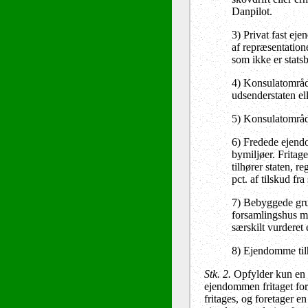
Danpilot.
3) Privat fast ej
af repræsentation
som ikke er stats
4) Konsulatområde
udsenderstaten el
5) Konsulatområde
6) Fredede ejendo
bymiljøer. Fritag
tilhører staten, r
pct. af tilskud f
7) Bebyggede grun
forsamlingshus m.
særskilt vurderet
8) Ejendomme til
Stk. 2.
Opfylder kun en d
ejendommen fritaget for
fritages, og foretager e