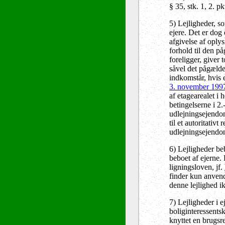
§ 35, stk. 1, 2. pk
5) Lejligheder, so
ejere. Det er dog
afgivelse af oplys
forhold til den p
foreligger, giver
såvel det pågælde
indkomstår, hvis 
3. november 199
af etagearealet i 
betingelserne i 2.
udlejningsejendom
til et autoritativ
udlejningsejendom
6) Lejligheder be
beboet af ejerne.
ligningsloven, jf.
finder kun anvende
denne lejlighed ik
7) Lejligheder i 
boliginteressentsk
knyttet en brugsr