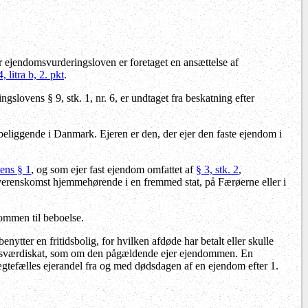
er ejendomsvurderingsloven er foretaget en ansættelse af
, litra b, 2. pkt
.
lovens § 9, stk. 1, nr. 6, er undtaget fra beskatning efter
 beliggende i Danmark. Ejeren er den, der ejer den faste ejendom i
vens § 1
, og som ejer fast ejendom omfattet af
§ 3, stk. 2
,
overenskomst hjemmehørende i en fremmed stat, på Færøerne eller i
ndommen til beboelse.
nytter en fritidsbolig, for hvilken afdøde har betalt eller skulle
endomsværdiskat, som om den pågældende ejer ejendommen. En
 ægtefælles ejerandel fra og med dødsdagen af en ejendom efter 1.