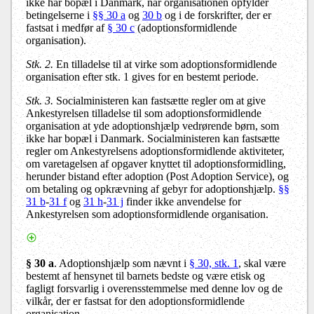
ikke har bopæl i Danmark, når organisationen opfylder
betingelserne i
§§ 30 a
og
30 b
og i de forskrifter, der er
fastsat i medfør af
§ 30 c
(adoptionsformidlende
organisation).
Stk. 2.
En tilladelse til at virke som adoptionsformidlende
organisation efter stk. 1 gives for en bestemt periode.
Stk. 3.
Socialministeren kan fastsætte regler om at give
Ankestyrelsen tilladelse til som adoptionsformidlende
organisation at yde adoptionshjælp vedrørende børn, som
ikke har bopæl i Danmark. Socialministeren kan fastsætte
regler om Ankestyrelsens adoptionsformidlende aktiviteter,
om varetagelsen af opgaver knyttet til adoptionsformidling,
herunder bistand efter adoption (Post Adoption Service), og
om betaling og opkrævning af gebyr for adoptionshjælp.
§§
31 b
-
31 f
og
31 h
-
31 j
finder ikke anvendelse for
Ankestyrelsen som adoptionsformidlende organisation.
§ 30 a
. Adoptionshjælp som nævnt i
§ 30, stk. 1
, skal være
bestemt af hensynet til barnets bedste og være etisk og
fagligt forsvarlig i overensstemmelse med denne lov og de
vilkår, der er fastsat for den adoptionsformidlende
organisation.