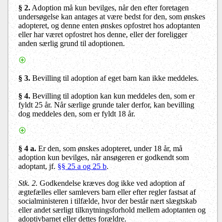
§ 2
.
Adoption må kun bevilges, når den efter foretagen
undersøgelse kan antages at være bedst for den, som ønskes
adopteret, og denne enten ønskes opfostret hos adoptanten
eller har været opfostret hos denne, eller der foreligger
anden særlig grund til adoptionen.
§ 3
.
Bevilling til adoption af eget barn kan ikke meddeles.
§ 4
.
Bevilling til adoption kan kun meddeles den, som er
fyldt 25 år. Når særlige grunde taler derfor, kan bevilling
dog meddeles den, som er fyldt 18 år.
§ 4 a.
Er den, som ønskes adopteret, under 18 år, må
adoption kun bevilges, når ansøgeren er godkendt som
adoptant, jf.
§§ 25 a og 25 b
.
Stk. 2
.
Godkendelse kræves dog ikke ved adoption af
ægtefælles eller samlevers barn eller efter regler fastsat af
socialministeren i tilfælde, hvor der består nært slægtskab
eller andet særligt tilknytningsforhold mellem adoptanten og
adoptivbarnet eller dettes forældre.