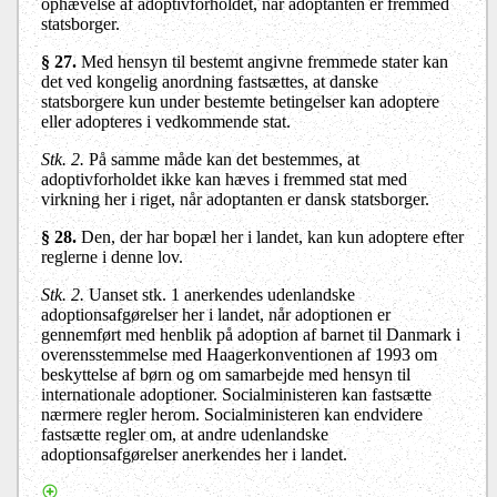
ophævelse af adoptivforholdet, når adoptanten er fremmed
statsborger.
§ 27.
Med hensyn til bestemt angivne fremmede stater kan
det ved kongelig anordning fastsættes, at danske
statsborgere kun under bestemte betingelser kan adoptere
eller adopteres i vedkommende stat.
Stk. 2.
På samme måde kan det bestemmes, at
adoptivforholdet ikke kan hæves i fremmed stat med
virkning her i riget, når adoptanten er dansk statsborger.
§ 28
.
Den, der har bopæl her i landet, kan kun adoptere efter
reglerne i denne lov.
Stk. 2.
Uanset stk. 1 anerkendes udenlandske
adoptionsafgørelser her i landet, når adoptionen er
gennemført med henblik på adoption af barnet til Danmark i
overensstemmelse med Haagerkonventionen af 1993 om
beskyttelse af børn og om samarbejde med hensyn til
internationale adoptioner. Socialministeren kan fastsætte
nærmere regler herom. Socialministeren kan endvidere
fastsætte regler om, at andre udenlandske
adoptionsafgørelser anerkendes her i landet.