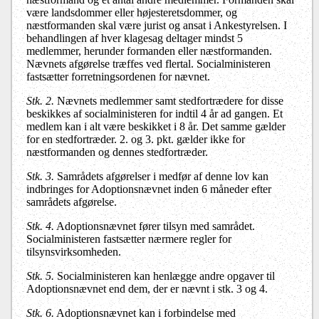
være landsdommer eller højesteretsdommer, og
næstformanden skal være jurist og ansat i Ankestyrelsen. I
behandlingen af hver klagesag deltager mindst 5
medlemmer, herunder formanden eller næstformanden.
Nævnets afgørelse træffes ved flertal. Socialministeren
fastsætter forretningsordenen for nævnet.
Stk. 2.
Nævnets medlemmer samt stedfortrædere for disse
beskikkes af
socialministeren
for indtil 4 år ad gangen. Et
medlem kan i alt være beskikket i 8 år. Det samme gælder
for en stedfortræder. 2. og 3. pkt. gælder ikke for
næstformanden og dennes stedfortræder.
Stk. 3.
Samrådets afgørelser i medfør af denne lov kan
indbringes for Adoptionsnævnet inden 6 måneder efter
samrådets afgørelse.
Stk. 4.
Adoptionsnævnet fører tilsyn med samrådet.
Socialministeren fastsætter nærmere regler for
tilsynsvirksomheden.
Stk. 5.
Socialministeren
kan henlægge andre opgaver til
Adoptionsnævnet end dem, der er nævnt i stk. 3 og 4.
Stk. 6.
Adoptionsnævnet kan i forbindelse med