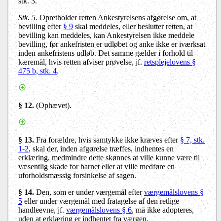
stk. 3.
Stk. 5.
Opretholder retten Ankestyrelsens afgørelse om, at
bevilling efter
§ 9
skal meddeles, eller beslutter retten, at
bevilling kan meddeles, kan Ankestyrelsen ikke meddele
bevilling, før ankefristen er udløbet og anke ikke er iværksat
inden ankefristens udløb. Det samme gælder i forhold til
kæremål, hvis retten afviser prøvelse, jf.
retsplejelovens §
475 b, stk. 4
.
§ 12.
(Ophævet).
§ 13
.
Fra forældre, hvis samtykke ikke kræves efter
§ 7, stk.
1-2
, skal der, inden afgørelse træffes, indhentes en
erklæring, medmindre dette skønnes at ville kunne være til
væsentlig skade for barnet eller at ville medføre en
uforholdsmæssig forsinkelse af sagen.
§ 14
.
Den, som er under værgemål efter
værgemålslovens §
5
eller under værgemål med fratagelse af den retlige
handleevne, jf.
værgemålslovens § 6
, må ikke adopteres,
uden at erklæring er indhentet fra værgen.