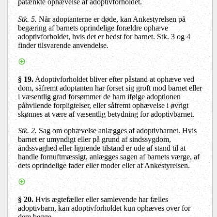
påtænkte ophævelse af adoptivforholdet.
Stk. 5.
Når adoptanterne er døde, kan Ankestyrelsen på
begæring af barnets oprindelige forældre ophæve
adoptivforholdet, hvis det er bedst for barnet. Stk. 3 og 4
finder tilsvarende anvendelse.
§ 19
.
Adoptivforholdet bliver efter påstand at ophæve ved
dom, såfremt adoptanten har forset sig groft mod barnet eller
i væsentlig grad forsømmer de ham ifølge adoptionen
påhvilende forpligtelser, eller såfremt ophævelse i øvrigt
skønnes at være af væsentlig betydning for adoptivbarnet.
Stk. 2.
Sag om ophævelse anlægges af adoptivbarnet. Hvis
barnet er umyndigt eller på grund af sindssygdom,
åndssvaghed eller lignende tilstand er ude af stand til at
handle fornuftmæssigt, anlægges sagen af barnets værge, af
dets oprindelige fader eller moder eller af Ankestyrelsen.
§ 20.
Hvis ægtefæller
eller samlevende
har fælles
adoptivbarn, kan adoptivforholdet kun ophæves over for
dem begge.