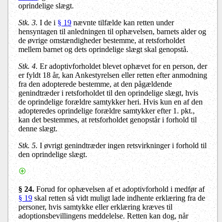
oprindelige slægt.
Stk. 3.
I de i
§ 19
nævnte tilfælde kan retten under
hensyntagen til anledningen til ophævelsen, barnets alder og
de øvrige omstændigheder bestemme, at retsforholdet
mellem barnet og dets oprindelige slægt skal genopstå.
Stk. 4.
Er adoptivforholdet blevet ophævet for en person, der
er fyldt 18 år, kan Ankestyrelsen eller retten efter anmodning
fra den adopterede bestemme, at den pågældende
genindtræder i retsforholdet til den oprindelige slægt, hvis
de oprindelige forældre samtykker heri. Hvis kun en af den
adopteredes oprindelige forældre samtykker efter 1. pkt.,
kan det bestemmes, at retsforholdet genopstår i forhold til
denne slægt.
Stk. 5.
I øvrigt genindtræder ingen retsvirkninger i forhold til
den oprindelige slægt.
§ 24.
Forud for ophævelsen af et adoptivforhold i medfør af
§ 19
skal retten så vidt muligt lade indhente erklæring fra de
personer, hvis samtykke eller erklæring kræves til
adoptionsbevillingens meddelelse. Retten kan dog, når