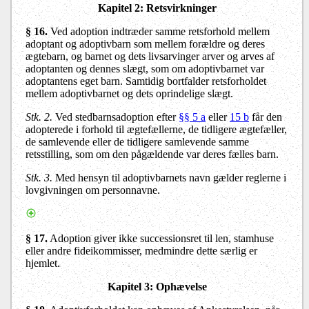
Kapitel 2
: Retsvirkninger
§ 16
.
Ved adoption indtræder samme retsforhold mellem
adoptant og adoptivbarn som mellem forældre og deres
ægtebarn, og barnet og dets livsarvinger arver og arves af
adoptanten og dennes slægt, som om adoptivbarnet var
adoptantens eget barn. Samtidig bortfalder retsforholdet
mellem adoptivbarnet og dets oprindelige slægt.
Stk. 2.
Ved stedbarnsadoption efter
§§ 5 a
eller
15 b
får den
adopterede i forhold til ægtefællerne, de tidligere ægtefæller,
de samlevende eller de tidligere samlevende samme
retsstilling, som om den pågældende var deres fælles barn.
Stk. 3.
Med hensyn til adoptivbarnets navn gælder reglerne i
lovgivningen om personnavne.
§ 17.
Adoption giver ikke successionsret til len, stamhuse
eller andre fideikommisser, medmindre dette særlig er
hjemlet.
Kapitel 3
: Ophævelse