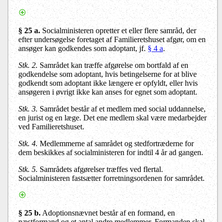
§ 25 a.
Socialministeren
opretter et eller flere samråd, der
efter undersøgelse foretaget af Familieretshuset afgør, om en
ansøger kan godkendes som adoptant, jf.
§ 4 a
.
Stk. 2.
Samrådet kan træffe afgørelse om bortfald af en
godkendelse som adoptant, hvis betingelserne for at blive
godkendt som adoptant ikke længere er opfyldt, eller hvis
ansøgeren i øvrigt ikke kan anses for egnet som adoptant.
Stk. 3.
Samrådet består af et medlem med social uddannelse,
en jurist og en læge. Det ene medlem skal være medarbejder
ved Familieretshuset.
Stk. 4.
Medlemmerne af samrådet og stedfortræderne for
dem beskikkes af socialministeren for indtil 4 år ad gangen.
Stk. 5.
Samrådets afgørelser træffes ved flertal.
Socialministeren
fastsætter forretningsordenen for samrådet.
§ 25 b
.
Adoptionsnævnet består af en formand, en
næstformand og et antal andre medlemmer. Formanden skal