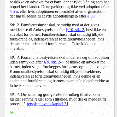
beskikke en advokat for et barn, der er fyldt 3 år, og som har
bopæl her i landet. Dette gælder dog ikke ved adoption efter
§ 5 a
, eller hvis adoptionen er formidlet af en organisation,
der har tilladelse til at yde adoptionshjælp efter
§ 30
.
Stk. 2.
Familieretshuset skal, samtidig med at der gives
meddelelse til Ankestyrelsen efter
§ 10, stk. 2
, beskikke en
advokat for barnet. Familieretshuset skal samtidig tilbyde
forældrene og indehaveren af forældremyndigheden, hvis
denne er en anden end forældrene, at få beskikket en
advokat.
Stk. 3.
Kommunalbestyrelsen skal under en sag om adoption
uden samtykke efter
§ 9, stk. 2
-
4
, beskikke en advokat for
barnet, inden sagen forelægges for børne- og ungeudvalget.
Kommunalbestyrelsen skal samtidig tilbyde forældrene,
indehaveren af forældremyndigheden, hvis denne er en
anden end forældrene, og barnets eventuelle plejeforældre at
få beskikket en advokat.
Stk. 4.
Om salær og godtgørelse for udlæg til advokater
gælder samme regler som i tilfælde, hvor der er meddelt fri
proces, jf.
retsplejelovens kapitel 31
.