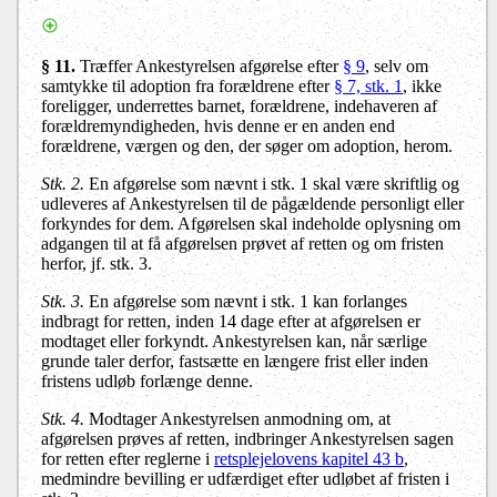
§ 11.
Træffer Ankestyrelsen afgørelse efter
§ 9
, selv om
samtykke til adoption fra forældrene efter
§ 7, stk. 1
, ikke
foreligger, underrettes barnet, forældrene, indehaveren af
forældremyndigheden, hvis denne er en anden end
forældrene, værgen og den, der søger om adoption, herom.
Stk. 2.
En afgørelse som nævnt i stk. 1 skal være skriftlig og
udleveres af Ankestyrelsen til de pågældende personligt eller
forkyndes for dem. Afgørelsen skal indeholde oplysning om
adgangen til at få afgørelsen prøvet af retten og om fristen
herfor, jf. stk. 3.
Stk. 3.
En afgørelse som nævnt i stk. 1 kan forlanges
indbragt for retten, inden 14 dage efter at afgørelsen er
modtaget eller forkyndt. Ankestyrelsen kan, når særlige
grunde taler derfor, fastsætte en længere frist eller inden
fristens udløb forlænge denne.
Stk. 4.
Modtager Ankestyrelsen anmodning om, at
afgørelsen prøves af retten, indbringer Ankestyrelsen sagen
for retten efter reglerne i
retsplejelovens kapitel 43 b
,
medmindre bevilling er udfærdiget efter udløbet af fristen i