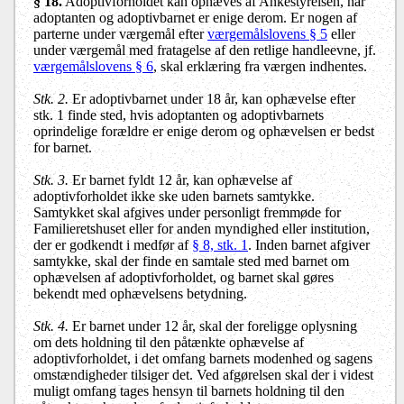
§ 18.
Adoptivforholdet kan ophæves af Ankestyrelsen, når
adoptanten og adoptivbarnet er enige derom. Er nogen af
parterne under værgemål efter
værgemålslovens § 5
eller
under værgemål med fratagelse af den retlige handleevne, jf.
værgemålslovens § 6
, skal erklæring fra værgen indhentes.
Stk. 2.
Er adoptivbarnet under 18 år, kan ophævelse efter
stk. 1 finde sted, hvis adoptanten og adoptivbarnets
oprindelige forældre er enige derom og ophævelsen er bedst
for barnet.
Stk. 3.
Er barnet fyldt 12 år, kan ophævelse af
adoptivforholdet ikke ske uden barnets samtykke.
Samtykket skal afgives under personligt fremmøde for
Familieretshuset eller for anden myndighed eller institution,
der er godkendt i medfør af
§ 8, stk. 1
. Inden barnet afgiver
samtykke, skal der finde en samtale sted med barnet om
ophævelsen af adoptivforholdet, og barnet skal gøres
bekendt med ophævelsens betydning.
Stk. 4.
Er barnet under 12 år, skal der foreligge oplysning
om dets holdning til den påtænkte ophævelse af
adoptivforholdet, i det omfang barnets modenhed og sagens
omstændigheder tilsiger det. Ved afgørelsen skal der i videst
muligt omfang tages hensyn til barnets holdning til den