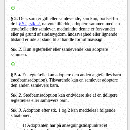
§ 5
.
Den, som er gift eller samlevende, kan kun, bortset fra
de i
§ 5 a, stk. 2
, nævnte tilfælde, adoptere sammen med sin
ægtefælle eller samlever, medmindre denne er forsvundet
eller på grund af sindssygdom, åndssvaghed eller lignende
tilstand er ude af stand til at handle fornuftmæssigt.
Stk. 2.
Kun ægtefæller eller samlevende kan adoptere
sammen.
§ 5 a
.
En ægtefælle kan adoptere den anden ægtefælles barn
(stedbarnsadoption). Tilsvarende kan en samlever adoptere
den anden samlevers barn.
Stk. 2
.
Stedbarnsadoption kan endvidere ske af en tidligere
ægtefælles eller samlevers barn.
Stk. 3.
Adoption efter stk. 1 og 2 kan meddeles i følgende
situationer:
1) Adoptanten har på ansøgningstidspunktet et