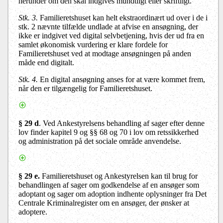
herunder om den skal indgives mundtligt eller skriftligt.
Stk. 3.
Familieretshuset kan helt ekstraordinært ud over i de i
stk. 2 nævnte tilfælde undlade at afvise en ansøgning, der
ikke er indgivet ved digital selvbetjening, hvis der ud fra en
samlet økonomisk vurdering er klare fordele for
Familieretshuset ved at modtage ansøgningen på anden
måde end digitalt.
Stk. 4.
En digital ansøgning anses for at være kommet frem,
når den er tilgængelig for Familieretshuset.
§ 29 d
. Ved Ankestyrelsens behandling af sager efter denne
lov finder kapitel 9 og §§ 68 og 70 i lov om retssikkerhed
og administration på det sociale område anvendelse.
§ 29 e.
Familieretshuset og Ankestyrelsen kan til brug for
behandlingen af sager om godkendelse af en ansøger som
adoptant og sager om adoption indhente oplysninger fra Det
Centrale Kriminalregister om en ansøger, der ønsker at
adoptere.