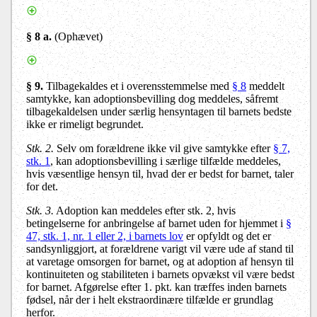
§ 8 a.
(Ophævet)
§ 9
.
Tilbagekaldes et i overensstemmelse med
§ 8
meddelt
samtykke, kan adoptionsbevilling dog meddeles, såfremt
tilbagekaldelsen under særlig hensyntagen til barnets bedste
ikke er rimeligt begrundet.
Stk. 2.
Selv om forældrene ikke vil give samtykke efter
§ 7,
stk. 1
, kan adoptionsbevilling i særlige tilfælde meddeles,
hvis væsentlige hensyn til, hvad der er bedst for barnet, taler
for det.
Stk. 3.
Adoption kan meddeles efter stk. 2, hvis
betingelserne for anbringelse af barnet uden for hjemmet i
§
47, stk. 1, nr. 1 eller 2, i barnets lov
er opfyldt og det er
sandsynliggjort, at forældrene varigt vil være ude af stand til
at varetage omsorgen for barnet, og at adoption af hensyn til
kontinuiteten og stabiliteten i barnets opvækst vil være bedst
for barnet. Afgørelse efter 1. pkt. kan træffes inden barnets
fødsel, når der i helt ekstraordinære tilfælde er grundlag
herfor.