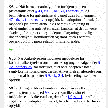
Stk. 4.
Når barnet er anbragt uden for hjemmet i en
plejefamilie efter
§ 43, stk. 1, nr. 1-4, i barnets lov
og
betingelserne for anbringelse af barnet uden for hjemmet i
§
47, stk. 1, i barnets lov
er opfyldt, kan adoption efter stk. 2
meddeles plejeforældrene, hvis barnets tilknytning til
plejefamilien har antaget en sådan karakter, at det vil være
skadeligt for barnet at bryde denne tilknytning, navnlig
under hensyn til kontinuiteten og stabiliteten i barnets
opvækst og til barnets relation til sine forældre.
§ 10.
Når Ankestyrelsen modtager meddelelse fra
kommunalbestyrelsen om, at børne- og ungeudvalget efter
§
72 i barnets lov
har indstillet, at et barn adopteres uden
samtykke fra forældrene, træffer Ankestyrelsen afgørelse om
adoption af barnet efter
§ 9, stk. 2
-
4
, hvis betingelserne er
opfyldt.
Stk. 2.
Tilbagekaldes et samtykke, der er meddelt i
overensstemmelse med
§ 8
, giver Familieretshuset
meddelelse til Ankestyrelsen, der efter
§ 9, stk. 1
, træffer
afgørelse om adoption af barnet, hvis betingelserne herfor er
opfyldt.