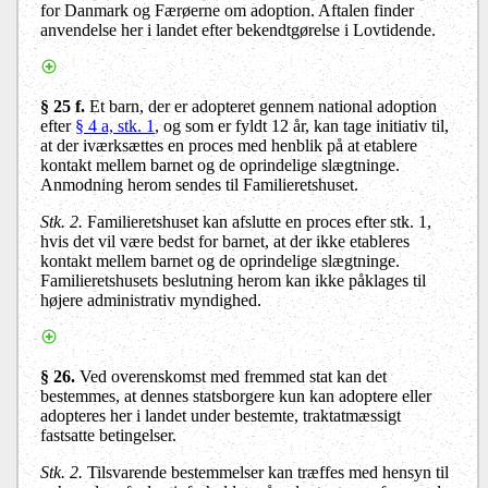
for Danmark og Færøerne om adoption. Aftalen finder
anvendelse her i landet efter bekendtgørelse i Lovtidende.
§ 25 f.
Et barn, der er adopteret gennem national adoption
efter
§ 4 a, stk. 1
, og som er fyldt 12 år, kan tage initiativ til,
at der iværksættes en proces med henblik på at etablere
kontakt mellem barnet og de oprindelige slægtninge.
Anmodning herom sendes til Familieretshuset.
Stk. 2.
Familieretshuset kan afslutte en proces efter stk. 1,
hvis det vil være bedst for barnet, at der ikke etableres
kontakt mellem barnet og de oprindelige slægtninge.
Familieretshusets beslutning herom kan ikke påklages til
højere administrativ myndighed.
§ 26.
Ved overenskomst med fremmed stat kan det
bestemmes, at dennes statsborgere kun kan adoptere eller
adopteres her i landet under bestemte, traktatmæssigt
fastsatte betingelser.
Stk. 2.
Tilsvarende bestemmelser kan træffes med hensyn til