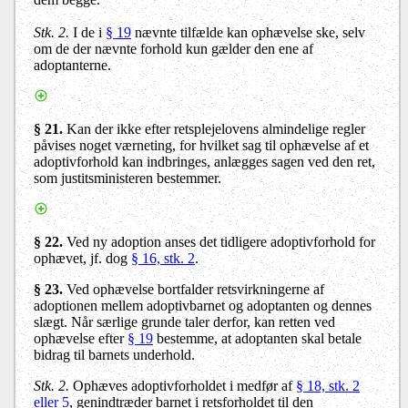
Stk. 2.
I de i
§ 19
nævnte tilfælde kan ophævelse ske, selv
om de der nævnte forhold kun gælder den ene af
adoptanterne.
§ 21.
Kan der ikke efter retsplejelovens almindelige regler
påvises noget værneting, for hvilket sag til ophævelse af et
adoptivforhold kan indbringes, anlægges sagen ved den ret,
som justitsministeren bestemmer.
§ 22.
Ved ny adoption anses det tidligere adoptivforhold for
ophævet, jf. dog
§ 16, stk. 2
.
§ 23
.
Ved ophævelse bortfalder retsvirkningerne af
adoptionen mellem adoptivbarnet og adoptanten og dennes
slægt. Når særlige grunde taler derfor, kan retten ved
ophævelse efter
§ 19
bestemme, at adoptanten skal betale
bidrag til barnets underhold.
Stk. 2.
Ophæves adoptivforholdet i medfør af
§ 18, stk. 2
eller 5
, genindtræder barnet i retsforholdet til den