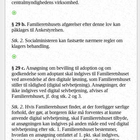
centralmyndighedens virksomhed.
§ 29 b.
Familieretshusets afgørelser efter denne lov kan
påklages til Ankestyrelsen.
Stk. 2.
Socialministeren kan fastsætte nærmere regler om
klagers behandling.
§ 29 c.
Ansøgning om bevilling til adoption og om
godkendelse som adoptant skal indgives til Familieretshuset
ved anvendelse af den digitale løsning, som Familieretshuset
stiller til rådighed (digital selvbetjening). Ansøgninger, der
ikke indgives ved digital selvbetjening, afvises af
Familieretshuset, jf. dog stk. 2 og 3.
Stk. 2.
Hvis Familieretshuset finder, at der foreligger særlige
forhold, der gør, at borgeren ikke må forventes at kunne
anvende digital selvbetjening, skal Familieretshuset tilbyde,
at ansøgningen kan indgives på anden måde end ved digital
selvbetjening efter stk. 1. Familieretshuset bestemmer,
hvordan en ansøgning omfattet af 1. pkt. skal indgives,