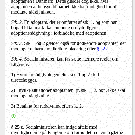
adoptanten i Danmark. Dette gælder dog ikke, hvis
adoptanten af hensyn til barnet ikke har mulighed for at
modtage rådgivningen.
Stk. 2.
En adoptant, der er omfattet af stk. 1, og som har
bopæl i Danmark, kan anmode om yderligere
adoptionsrådgivning i forbindelse med adoptionen.
Stk. 3.
Stk. 1 og 2 gælder også for godkendte adoptanter, der
modtager et barn i midlertidig placering efter
§ 32 a
.
Stk. 4.
Socialministeren kan fastsætte nærmere regler om
følgende:
1) Hvordan rådgivningen efter stk. 1 og 2 skal
tilrettelægges.
2) I hvilke situationer adoptanten, jf. stk. 1, 2. pkt., ikke skal
modtage rådgivning.
3) Betaling for rådgivning efter stk. 2.
§ 25 e.
Socialministeren kan indgå aftale med
myndighederne på Færøerne om forholdet mellem reglerne