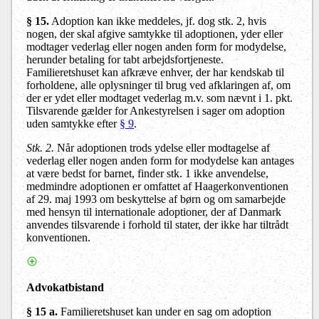
§ 15
.
Adoption kan ikke meddeles, jf. dog stk. 2, hvis
nogen, der skal afgive samtykke til adoptionen, yder eller
modtager vederlag eller nogen anden form for modydelse,
herunder betaling for tabt arbejdsfortjeneste.
Familieretshuset kan afkræve enhver, der har kendskab til
forholdene, alle oplysninger til brug ved afklaringen af, om
der er ydet eller modtaget vederlag m.v. som nævnt i 1. pkt.
Tilsvarende gælder for Ankestyrelsen i sager om adoption
uden samtykke efter
§ 9
.
Stk. 2.
Når adoptionen trods ydelse eller modtagelse af
vederlag eller nogen anden form for modydelse kan antages
at være bedst for barnet, finder stk. 1 ikke anvendelse,
medmindre adoptionen er omfattet af Haagerkonventionen
af 29. maj 1993 om beskyttelse af børn og om samarbejde
med hensyn til internationale adoptioner, der af Danmark
anvendes tilsvarende i forhold til stater, der ikke har tiltrådt
konventionen.
Advokatbistand
§ 15 a.
Familieretshuset kan under en sag om adoption