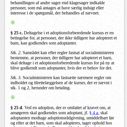
behandlingen af andre sager end klagesager indkalde
personer, som må antages at have særlig indsigt eller
interesse i de spørgsmål, der behandles af nævnet.
§ 25 c
.
Deltagelse i et adoptionsforberedende kursus er en
betingelse for, at personer, der ikke tidligere har adopteret et
barn, kan godkendes som adoptanter.
Stk. 2.
Samrådet kan efter regler fastsat af socialministeren
bestemme, at personer, der tidligere har adopteret et barn,
skal deltage i et adoptionsforberedende kursus for på ny at
blive godkendt som adoptanter, hvis der er behov for det.
Stk. 3.
Socialministeren
kan fastsætte nærmere regler om
indholdet og tilrettelæggelsen af de kurser, der er nævnt i
stk. 1 og 2, herunder om betaling.
§ 25 d
. Ved en adoption, der er omfattet af kravet om, at
ansøgeren skal godkendes som adoptant, jf.
§ 4 a
, skal
adoptanten modtage adoptionsrådgivning, umiddelbart før
og efter at det barn, som skal adopteres, tager ophold hos