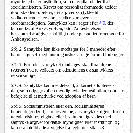
myndighed eller institution, som er godkendt dertil af
socialministeren. Kravet om personligt fremmøde gælder
dog ikke den forælder, der afgiver samtykke til
vedkommendes ægtefælles eller samlevers
stedbarnsadoption. Samtykket kan i sager efter
§ 9
, der
behandles af Ankestyrelsen, efter Ankestyrelsens
bestemmelse afgives skriftligt under personligt fremmøde for
Ankestyrelsen.
Stk. 2.
Samtykke kan ikke modtages før 3 måneder efter
barnets fødsel, medmindre ganske særlige forhold foreligger.
Stk. 3.
Forinden samtykket modtages, skal forældrene
(værgen) være vejledet om adoptionens og samtykkets
retsvirkninger.
Stk. 4.
Samtykke kan meddeles til, at barnet adopteres af
den, som udpeges af en myndighed eller institution, som har
beføjelse til at medvirke ved adoption af børn.
Stk. 5.
Socialministeren eller den, socialministeren
bemyndiger dertil, kan bestemme, at samtykke afgivet for en
udenlandsk myndighed eller institution ligestilles med
samtykke afgivet for dansk myndighed eller institution, og
kan i så fald tillade afvigelse fra reglerne i stk. 1-3.