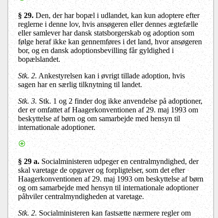
§ 29
.
Den, der har bopæl i udlandet, kan kun adoptere efter
reglerne i denne lov, hvis ansøgeren eller dennes ægtefælle
eller samlever har dansk statsborgerskab og adoption som
følge heraf ikke kan gennemføres i det land, hvor ansøgeren
bor, og en dansk adoptionsbevilling får gyldighed i
bopælslandet.
Stk. 2.
Ankestyrelsen kan i øvrigt tillade adoption, hvis
sagen har en særlig tilknytning til landet.
Stk. 3.
Stk. 1 og 2 finder dog ikke anvendelse på adoptioner,
der er omfattet af Haagerkonventionen af 29. maj 1993 om
beskyttelse af børn og om samarbejde med hensyn til
internationale adoptioner.
§ 29 a.
Socialministeren
udpeger en centralmyndighed, der
skal varetage de opgaver og forpligtelser, som det efter
Haagerkonventionen af 29. maj 1993 om beskyttelse af børn
og om samarbejde med hensyn til internationale adoptioner
påhviler centralmyndigheden at varetage.
Stk. 2.
Socialministeren kan fastsætte nærmere regler om