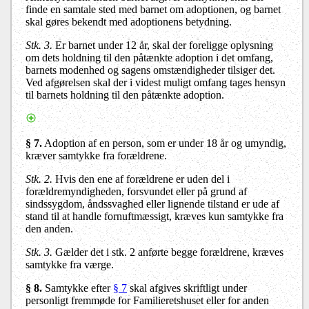
finde en samtale sted med barnet om adoptionen, og barnet
skal gøres bekendt med adoptionens betydning.
Stk. 3
.
Er barnet under 12 år, skal der foreligge oplysning
om dets holdning til den påtænkte adoption i det omfang,
barnets modenhed og sagens omstændigheder tilsiger det.
Ved afgørelsen skal der i videst muligt omfang tages hensyn
til barnets holdning til den påtænkte adoption.
§ 7
.
Adoption af en person, som er under 18 år og umyndig,
kræver samtykke fra forældrene.
Stk. 2.
Hvis den ene af forældrene er uden del i
forældremyndigheden, forsvundet eller på grund af
sindssygdom, åndssvaghed eller lignende tilstand er ude af
stand til at handle fornuftmæssigt, kræves kun samtykke fra
den anden.
Stk. 3.
Gælder det i stk. 2 anførte begge forældrene, kræves
samtykke fra værge.
§ 8
.
Samtykke efter
§ 7
skal afgives skriftligt under
personligt fremmøde for Familieretshuset eller for anden