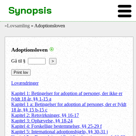
Synopsis
»Lovsamling
» Adoptionsloven
Adoptionsloven
Gå til §
>
Lovændringer
Kapitel 1: Betingelser for adoption af personer, der ikke er
fyldt 18 år, §§ 1-15 a
Kapitel 1 a: Betingelser for adoption af personer, der er fyldt
18 år, §§ 15 b-15 c
Kapitel 2: Retsvirkninger, §§ 16-17
Kapitel 3: Ophævelse, §§ 18-24
Kapitel 4: Forskellige bestemmelser, §§ 25-29 f
Kapitel 5: International adoptionshjælp, §§ 30-31 j