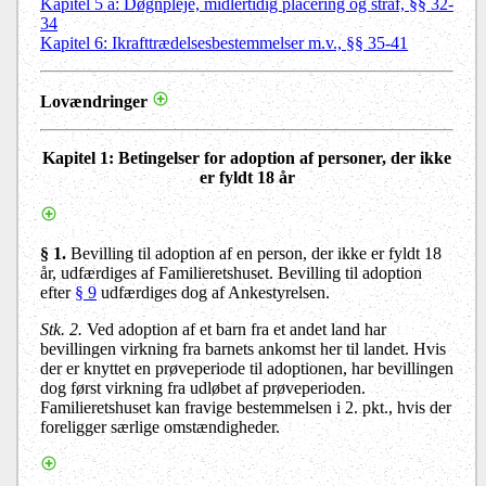
Kapitel 5 a: Døgnpleje, midlertidig placering og straf, §§ 32-
34
Kapitel 6: Ikrafttrædelsesbestemmelser m.v., §§ 35-41
Lovændringer
Kapitel 1
: Betingelser for adoption af personer, der ikke
er fyldt 18 år
§ 1.
Bevilling til adoption af en person, der ikke er fyldt 18
år, udfærdiges af Familieretshuset. Bevilling til adoption
efter
§ 9
udfærdiges dog af Ankestyrelsen.
Stk. 2.
Ved adoption af et barn fra et andet land har
bevillingen virkning fra barnets ankomst her til landet. Hvis
der er knyttet en prøveperiode til adoptionen, har bevillingen
dog først virkning fra udløbet af prøveperioden.
Familieretshuset kan fravige bestemmelsen i 2. pkt., hvis der
foreligger særlige omstændigheder.