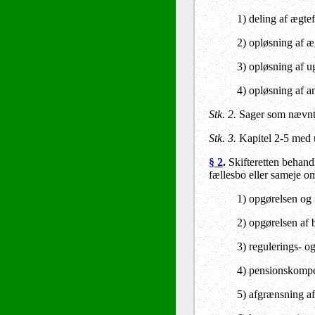
1) deling af ægte
2) opløsning af æ
3) opløsning af u
4) opløsning af a
Stk. 2.
Sager som nævnt i
Stk. 3.
Kapitel 2-5 med 
§ 2
.
Skifteretten behandl
fællesbo eller sameje o
1) opgørelsen og 
2) opgørelsen af b
3) regulerings- o
4) pensionskompe
5) afgrænsning af