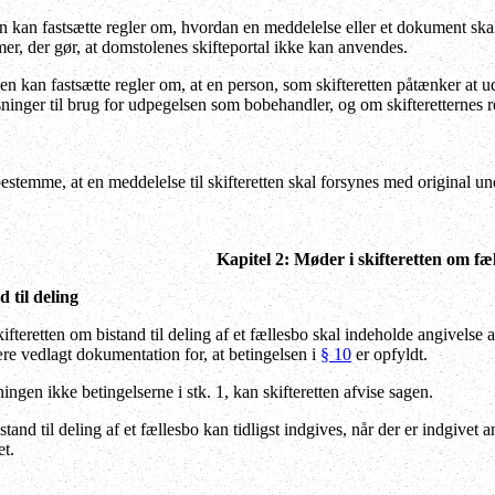
kan fastsætte regler om, hvordan en meddelelse eller et dokument skal gi
er, der gør, at domstolenes skifteportal ikke kan anvendes.
en kan fastsætte regler om, at en person, som skifteretten påtænker a
inger til brug for udpegelsen som bobehandler, og om skifteretternes re
estemme, at en meddelelse til skifteretten skal forsynes med original under
Kapitel 2: Møder i skifteretten om fæl
til deling
fteretten om bistand til deling af et fællesbo skal indeholde angivelse 
e vedlagt dokumentation for, at betingelsen i
§ 10
er opfyldt.
gen ikke betingelserne i stk. 1, kan skifteretten afvise sagen.
d til deling af et fællesbo kan tidligst indgives, når der er indgivet a
t.