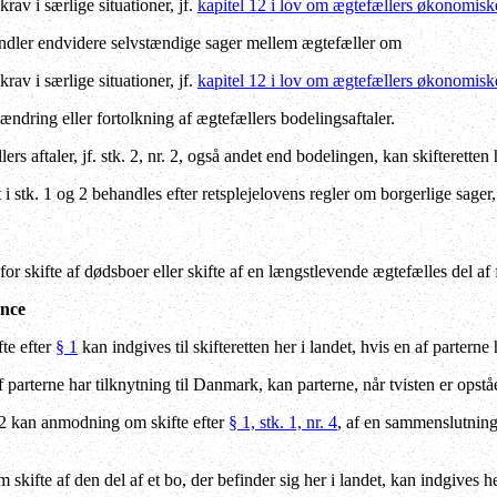
av i særlige situationer, jf.
kapitel 12 i lov om ægtefællers økonomisk
ndler endvidere selvstændige sager mellem ægtefæller om
av i særlige situationer, jf.
kapitel 12 i lov om ægtefællers økonomisk
, ændring eller fortolkning af ægtefællers bodelingsaftaler.
rs aftaler, jf. stk. 2, nr. 2, også andet end bodelingen, kan skifterette
 stk. 1 og 2 behandles efter retsplejelovens regler om borgerlige sager,
r skifte af dødsboer eller skifte af en længstlevende ægtefælles del af 
ence
te efter
§ 1
kan indgives til skifteretten her i landet, hvis en af parterne
parterne har tilknytning til Danmark, kan parterne, når tvisten er opståe
 2 kan anmodning om skifte efter
§ 1, stk. 1, nr. 4
, af en sammenslutnings
kifte af den del af et bo, der befinder sig her i landet, kan indgives 