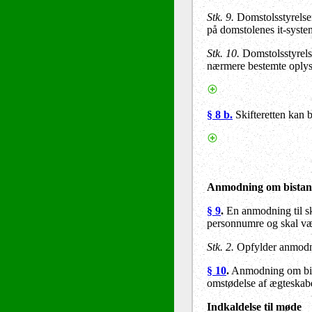
Stk. 9.
Domstolsstyrelsen 
på domstolenes it-system
Stk. 10.
Domstolsstyrels
nærmere bestemte oplysn
§ 8 b.
Skifteretten kan b
Anmodning om bistand 
§ 9
.
En anmodning til ski
personnumre og skal vær
Stk. 2.
Opfylder anmodnin
§ 10
.
Anmodning om bistan
omstødelse af ægteskabe
Indkaldelse til møde