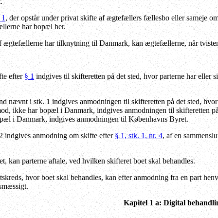
.
 1
, der opstår under privat skifte af ægtefællers fællesbo eller sameje om
ællerne har bopæl her.
ægtefællerne har tilknytning til Danmark, kan ægtefællerne, når tvisten 
te efter
§ 1
indgives til skifteretten på det sted, hvor parterne har eller 
end nævnt i stk. 1 indgives anmodningen til skifteretten på det sted, hv
od, ikke har bopæl i Danmark, indgives anmodningen til skifteretten p
bopæl i Danmark, indgives anmodningen til Københavns Byret.
2 indgives anmodning om skifte efter
§ 1, stk. 1, nr. 4
, af en sammenslut
et, kan parterne aftale, ved hvilken skifteret boet skal behandles.
etskreds, hvor boet skal behandles, kan efter anmodning fra en part henvi
smæssigt.
Kapitel 1 a: Digital behandli