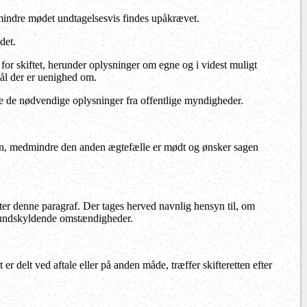
dmindre mødet undtagelsesvis findes upåkrævet.
det.
or skiftet, herunder oplysninger om egne og i videst muligt
ål der er uenighed om.
te de nødvendige oplysninger fra offentlige myndigheder.
gen, medmindre den anden ægtefælle er mødt og ønsker sagen
fter denne paragraf. Der tages herved navnlig hensyn til, om
ge undskyldende omstændigheder.
r delt ved aftale eller på anden måde, træffer skifteretten efter