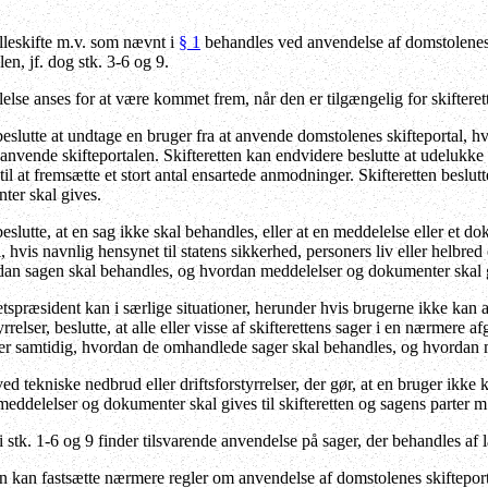
leskifte m.v. som nævnt i
§ 1
behandles ved anvendelse af domstolenes s
len, jf. dog stk. 3-6 og 9.
else anses for at være kommet frem, når den er tilgængelig for skifteret
beslutte at undtage en bruger fra at anvende domstolenes skifteportal, 
anvende skifteportalen. Skifteretten kan endvidere beslutte at udelukke
til at fremsætte et stort antal ensartede anmodninger. Skifteretten besl
ter skal gives.
eslutte, at en sag ikke skal behandles, eller at en meddelelse eller et do
, hvis navnlig hensynet til statens sikkerhed, personers liv eller helbred
rdan sagen skal behandles, og hvordan meddelelser og dokumenter skal 
ræsident kan i særlige situationer, herunder hvis brugerne ikke kan a
yrrelser, beslutte, at alle eller visse af skifterettens sager i en nærmere
er samtidig, hvordan de omhandlede sager skal behandles, og hvordan 
ed tekniske nedbrud eller driftsforstyrrelser, der gør, at en bruger ikk
eddelelser og dokumenter skal gives til skifteretten og sagens parter m
stk. 1-6 og 9 finder tilsvarende anvendelse på sager, der behandles af l
 kan fastsætte nærmere regler om anvendelse af domstolenes skifteporta