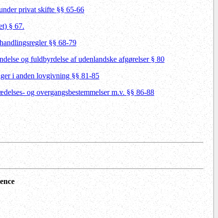
under privat skifte §§ 65-66
t) § 67.
handlingsregler §§ 68-79
ndelse og fuldbyrdelse af udenlandske afgørelser § 80
ger i anden lovgivning §§ 81-85
trædelses- og overgangsbestemmelser m.v. §§ 86-88
tence