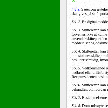
§ 8 a.
Sager om ægtefæl
skal gives på skifteporta
Stk. 2.
En digital meddel
Stk. 3.
Skifteretten kan 
forventes ikke at kunne 
anvender skifteportalen 
meddelelser og dokumen
Stk. 4.
Skifteretten kan b
domstolenes skifteportal
beslutter samtidig, hvo
Stk. 5.
Vedkommende retsp
nedbrud eller driftsforst
Retspræsidenten beslutt
Stk. 6.
Skifteretten kan v
behandles, og hvordan m
Stk. 7.
Bestemmelserne i 
Stk. 8.
Domstolsstyrelsen