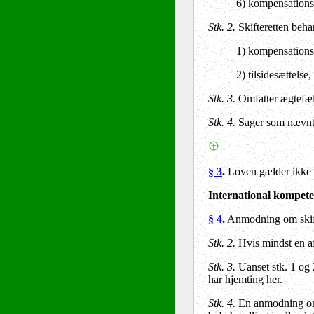
6) kompensationskr
Stk. 2.
Skifteretten beha
1) kompensationskr
2) tilsidesættelse
Stk. 3.
Omfatter ægtefælle
Stk. 4.
Sager som nævnt i
§ 3
.
Loven gælder ikke fo
International kompet
§ 4.
Anmodning om skif
Stk. 2.
Hvis mindst en af 
Stk. 3.
Uanset stk. 1 og
har hjemting her.
Stk. 4.
En anmodning om s