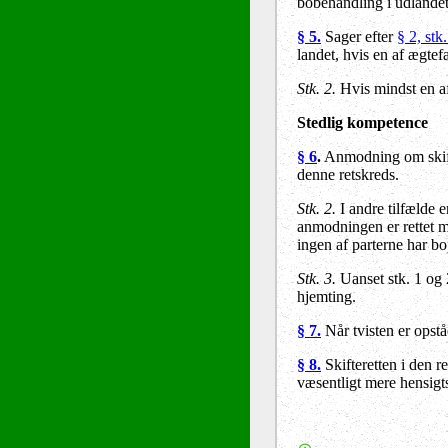
bobehandling i udlandet
§ 5.
Sager efter
§ 2, stk.
landet, hvis en af ægtef
Stk. 2.
Hvis mindst en af 
Stedlig kompetence
§ 6
.
Anmodning om skif
denne retskreds.
Stk. 2.
I andre tilfælde 
anmodningen er rettet m
ingen af parterne har 
Stk. 3.
Uanset stk. 1 og 
hjemting.
§ 7.
Når tvisten er opstå
§ 8.
Skifteretten i den r
væsentligt mere hensigt