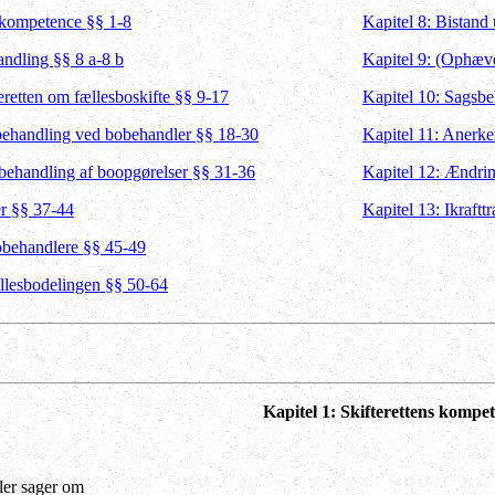
s kompetence §§ 1-8
Kapitel 8: Bistand 
andling §§ 8 a-8 b
Kapitel 9: (Ophæve
teretten om fællesboskifte §§ 9-17
Kapitel 10: Sagsbe
 behandling ved bobehandler §§ 18-30
Kapitel 11: Anerke
s behandling af boopgørelser §§ 31-36
Kapitel 12: Ændrin
r §§ 37-44
Kapitel 13: Ikraft
obehandlere §§ 45-49
ællesbodelingen §§ 50-64
Kapitel 1: Skifterettens kompe
ler sager om