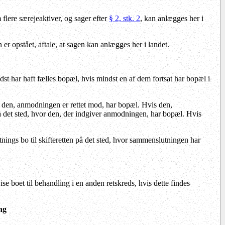
 flere særejeaktiver, og sager efter
§ 2, stk. 2
, kan anlægges her i
er opstået, aftale, at sagen kan anlægges her i landet.
sidst har haft fælles bopæl, hvis mindst en af dem fortsat har bopæl i
or den, anmodningen er rettet mod, har bopæl. Hvis den,
å det sted, hvor den, der indgiver anmodningen, har bopæl. Hvis
nings bo til skifteretten på det sted, hvor sammenslutningen har
se boet til behandling i en anden retskreds, hvis dette findes
ng