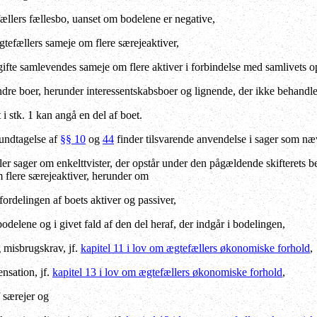
fællers fællesbo, uanset om bodelene er negative,
gtefællers sameje om flere særejeaktiver,
gifte samlevendes sameje om flere aktiver i forbindelse med samlivets 
ndre boer, herunder interessentskabsboer og lignende, der ikke behandle
 stk. 1 kan angå en del af boet.
undtagelse af
§§ 10
og
44
finder tilsvarende anvendelse i sager som nævn
er sager om enkelttvister, der opstår under den pågældende skifterets b
m flere særejeaktiver, herunder om
fordelingen af boets aktiver og passiver,
odelene og i givet fald af den del heraf, der indgår i bodelingen,
g misbrugskrav, jf.
kapitel 11 i lov om ægtefællers økonomiske forhold
,
nsation, jf.
kapitel 13 i lov om ægtefællers økonomiske forhold
,
 særejer og