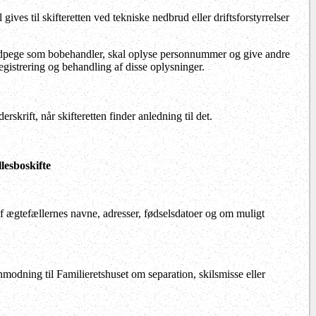
ves til skifteretten ved tekniske nedbrud eller driftsforstyrrelser
t udpege som bobehandler, skal oplyse personnummer og give andre
gistrering og behandling af disse oplysninger.
skrift, når skifteretten finder anledning til det.
lesboskifte
af ægtefællernes navne, adresser, fødselsdatoer og om muligt
nmodning til Familieretshuset om separation, skilsmisse eller