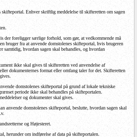
kifteportal. Enhver skriftlig meddelelse til skifteretten om sagen
ten.
hvis der foreligger særlige forhold, som gør, at vedkommende må
 en bruger fra at anvende domstolenes skifteportal, hvis brugeren
utter samtidig, hvordan sagen skal behandles, og hvordan
kument ikke skal gives til skifteretten ved anvendelse af
 eller dokumenternes format eller omfang taler for det. Skifteretten
gives.
nvende domstolenes skifteportal på grund af lokale tekniske
 afgrænset periode ikke skal behandles på skifteportalen.
meddelelser og dokumenter skal gives.
e kan anvende domstolenes skifteportal, beslutte, hvordan sagen skal
.v.
andsretterne og Højesteret.
l, herunder om indførelse af data på skifteportalen.