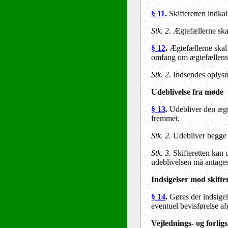
§ 11
.
Skifteretten indka
Stk. 2.
Ægtefællerne skal
§ 12
.
Ægtefællerne skal 
omfang om ægtefællens 
Stk. 2.
Indsendes oplysni
Udeblivelse fra møde
§ 13
.
Udebliver den ægte
fremmet.
Stk. 2.
Udebliver begge æ
Stk. 3.
Skifteretten kan 
udeblivelsen må antages
Indsigelser mod skift
§ 14
.
Gøres der indsigels
eventuel bevisførelse a
Vejlednings- og forlig