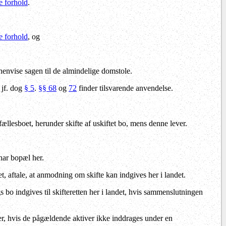
e forhold
.
e forhold
, og
n henvise sagen til de almindelige domstole.
 jf. dog
§ 5
.
§§ 68
og
72
finder tilsvarende anvendelse.
fællesboet, herunder skifte af uskiftet bo, mens denne lever.
 har bopæl her.
t, aftale, at anmodning om skifte kan indgives her i landet.
 bo indgives til skifteretten her i landet, hvis sammenslutningen
her, hvis de pågældende aktiver ikke inddrages under en