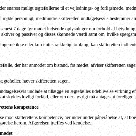
lder snarest muligt ægtefællerne til et vejlednings- og forligsmøde, me
 møde personligt, medmindre skifteretten undtagelsesvis bestemmer an
senest 7 dage før mødet indsende oplysninger om forhold af betydning f
aktiver og passiver og disses skønnede værdi samt om, hvilke spørgsm
ngerne ikke eller kun i utilstrækkeligt omfang, kan skifteretten indhen
fælle, der har anmodet om bistand, fra mødet, afviser skifteretten sa
gtefæller, hæver skifteretten sagen.
undtagelsesvis undlade at tillægge en ægtefælles udeblivelse virkning e
 at skyldes lovligt forfald, eller om der i øvrigt må antages at forelig
erettens kompetence
e mod skifterettens kompetence, herunder under påberåbelse af, at boet e
fgørelse herom. Afgørelsen træffes ved kendelse.
smødet