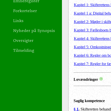
Emneregister
Kapitel 1: Skifteretten
Forkortelser
Kapitel 1 a: Digital beh
Links
Kapitel 2: Møder i skif
Nyheder på Synopsis
Kapitel 3: Fællesboets
Kapitel 4: Skifteretten
Oversigter
Kapitel 5: Omkostninge
Tilmelding
Kapitel 6: Regler om b
Kapitel 7: Regler for f
Lovændringer
Saglig kompetence
§ 1
.
Skifteretten behand