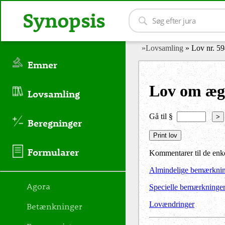
Synopsis
»Lovsamling
» Lov nr. 59
Emner
Lov om ægt
Lovsamling
Gå til §
>
Beregninger
Formularer
Kommentarer til de enke
Almindelige bemærkni
Agora
Specielle bemærkninge
Lovændringer
Betænkninger