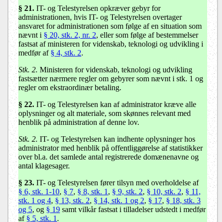
§ 21.
IT- og Telestyrelsen opkræver gebyr for
administrationen, hvis IT- og Telestyrelsen overtager
ansvaret for administrationen som følge af en situation som
nævnt i
§ 20, stk. 2, nr. 2
, eller som følge af bestemmelser
fastsat af ministeren for videnskab, teknologi og udvikling i
medfør af
§ 4, stk. 2
.
Stk. 2.
Ministeren for videnskab, teknologi og udvikling
fastsætter nærmere regler om gebyrer som nævnt i stk. 1 og
regler om ekstraordinær betaling.
§ 22.
IT- og Telestyrelsen kan af administrator kræve alle
oplysninger og alt materiale, som skønnes relevant med
henblik på administration af denne lov.
Stk. 2.
IT- og Telestyrelsen kan indhente oplysninger hos
administrator med henblik på offentliggørelse af statistikker
over bl.a. det samlede antal registrerede domænenavne og
antal klagesager.
§ 23.
IT- og Telestyrelsen fører tilsyn med overholdelse af
§ 6, stk. 1-10
,
§ 7
,
§ 8, stk. 1
,
§ 9, stk. 2
,
§ 10, stk. 2
,
§ 11,
stk. 1 og 4
,
§ 13, stk. 2
,
§ 14, stk. 1 og 2
,
§ 17
,
§ 18, stk. 3
og 5
, og
§ 19
samt vilkår fastsat i tilladelser udstedt i medfør
af
§ 5, stk. 1
.