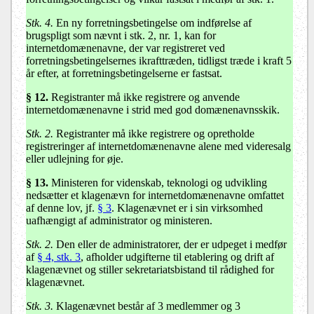
Stk. 4.
En ny forretningsbetingelse om indførelse af
brugspligt som nævnt i stk. 2, nr. 1, kan for
internetdomænenavne, der var registreret ved
forretningsbetingelsernes ikrafttræden, tidligst træde i kraft 5
år efter, at forretningsbetingelserne er fastsat.
§ 12
.
Registranter må ikke registrere og anvende
internetdomænenavne i strid med god domænenavnsskik.
Stk. 2.
Registranter må ikke registrere og opretholde
registreringer af internetdomænenavne alene med videresalg
eller udlejning for øje.
§ 13.
Ministeren for videnskab, teknologi og udvikling
nedsætter et klagenævn for internetdomænenavne omfattet
af denne lov, jf.
§ 3
. Klagenævnet er i sin virksomhed
uafhængigt af administrator og ministeren.
Stk. 2.
Den eller de administratorer, der er udpeget i medfør
af
§ 4, stk. 3
, afholder udgifterne til etablering og drift af
klagenævnet og stiller sekretariatsbistand til rådighed for
klagenævnet.
Stk. 3.
Klagenævnet består af 3 medlemmer og 3