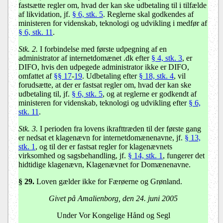
fastsætte regler om, hvad der kan ske udbetaling til i tilfælde
af likvidation, jf.
§ 6, stk. 5
. Reglerne skal godkendes af
ministeren for videnskab, teknologi og udvikling i medfør af
§ 6, stk. 11
.
Stk. 2.
I forbindelse med første udpegning af en
administrator af internetdomænet .dk efter
§ 4, stk. 3
, er
DIFO, hvis den udpegede administrator ikke er DIFO,
omfattet af
§§ 17
-
19
. Udbetaling efter
§ 18, stk. 4
, vil
forudsætte, at der er fastsat regler om, hvad der kan ske
udbetaling til, jf.
§ 6, stk. 5
, og at reglerne er godkendt af
ministeren for videnskab, teknologi og udvikling efter
§ 6,
stk. 11
.
Stk. 3.
I perioden fra lovens ikrafttræden til der første gang
er nedsat et klagenævn for internetdomænenavne, jf.
§ 13,
stk. 1
, og til der er fastsat regler for klagenævnets
virksomhed og sagsbehandling, jf.
§ 14, stk. 1
, fungerer det
hidtidige klagenævn, Klagenævnet for Domænenavne.
§ 29.
Loven gælder ikke for Færøerne og Grønland.
Givet på Amalienborg, den 24. juni 2005
Under Vor Kongelige Hånd og Segl