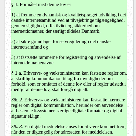
§ 1.
Formålet med denne lov er
1) at fremme en dynamisk og kvalitetspræget udvikling i det
danske internetsamfund ved at tilvejebringe tilgængelighed,
gennemsigtighed, effektivitet og sikkerhed om
internetdomæner, der særligt tildeles Danmark,
2) at sikre grundlaget for selvregulering i det danske
internetsamfund og
3) at fastsætte rammerne for registrering og anvendelse af
internetdomænenavne.
§ 1 a.
Erhvervs- og vækstministeren kan fastsætte regler om,
at skriftlig kommunikation til og fra myndigheder om
forhold, som er omfattet af denne lov eller af regler udstedt i
medfør af denne lov, skal foregå digitalt.
Stk. 2.
Erhvervs- og vækstministeren kan fastsætte nærmere
regler om digital kommunikation, herunder om anvendelse
af bestemte it-systemer, særlige digitale formater og digital
signatur el.lign.
Stk. 3.
En digital meddelelse anses for at være kommet frem,
når den er tilgængelig for adressaten for meddelelsen.