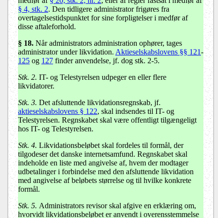
medfør af
§ 20, stk. 2, nr. 2
, eller af regler fastsat i medfør af
§ 4, stk. 2
. Den tidligere administrator frigøres fra
overtagelsestidspunktet for sine forpligtelser i medfør af
disse aftaleforhold.
§ 18.
Når administrators administration ophører, tages
administrator under likvidation.
Aktieselskabslovens §§ 121
-
125
og
127
finder anvendelse, jf. dog stk. 2-5.
Stk. 2.
IT- og Telestyrelsen udpeger en eller flere
likvidatorer.
Stk. 3.
Det afsluttende likvidationsregnskab, jf.
aktieselskabslovens § 122
, skal indsendes til IT- og
Telestyrelsen. Regnskabet skal være offentligt tilgængeligt
hos IT- og Telestyrelsen.
Stk. 4.
Likvidationsbeløbet skal fordeles til formål, der
tilgodeser det danske internetsamfund. Regnskabet skal
indeholde en liste med angivelse af, hvem der modtager
udbetalinger i forbindelse med den afsluttende likvidation
med angivelse af beløbets størrelse og til hvilke konkrete
formål.
Stk. 5.
Administrators revisor skal afgive en erklæring om,
hvorvidt likvidationsbeløbet er anvendt i overensstemmelse