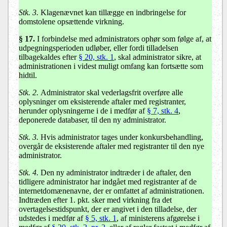
Stk. 3.
Klagenævnet kan tillægge en indbringelse for
domstolene opsættende virkning.
§ 17.
I forbindelse med administrators ophør som følge af, at
udpegningsperioden udløber, eller fordi tilladelsen
tilbagekaldes efter
§ 20, stk. 1
, skal administrator sikre, at
administrationen i videst muligt omfang kan fortsætte som
hidtil.
Stk. 2.
Administrator skal vederlagsfrit overføre alle
oplysninger om eksisterende aftaler med registranter,
herunder oplysningerne i de i medfør af
§ 7, stk. 4
,
deponerede databaser, til den ny administrator.
Stk. 3.
Hvis administrator tages under konkursbehandling,
overgår de eksisterende aftaler med registranter til den nye
administrator.
Stk. 4.
Den ny administrator indtræder i de aftaler, den
tidligere administrator har indgået med registranter af de
internetdomænenavne, der er omfattet af administrationen.
Indtræden efter 1. pkt. sker med virkning fra det
overtagelsestidspunkt, der er angivet i den tilladelse, der
udstedes i medfør af
§ 5, stk. 1
, af ministerens afgørelse i