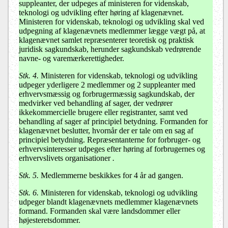
suppleanter, der udpeges af ministeren for videnskab,
teknologi og udvikling efter høring af klagenævnet.
Ministeren for videnskab, teknologi og udvikling skal ved
udpegning af klagenævnets medlemmer lægge vægt på, at
klagenævnet samlet repræsenterer teoretisk og praktisk
juridisk sagkundskab, herunder sagkundskab vedrørende
navne- og varemærkerettigheder.
Stk. 4.
Ministeren for videnskab, teknologi og udvikling
udpeger yderligere 2 medlemmer og 2 suppleanter med
erhvervsmæssig og forbrugermæssig sagkundskab, der
medvirker ved behandling af sager, der vedrører
ikkekommercielle brugere eller registranter, samt ved
behandling af sager af principiel betydning. Formanden for
klagenævnet beslutter, hvornår der er tale om en sag af
principiel betydning. Repræsentanterne for forbruger- og
erhvervsinteresser udpeges efter høring af forbrugernes og
erhvervslivets organisationer
.
Stk. 5.
Medlemmerne beskikkes for 4 år ad gangen.
Stk. 6.
Ministeren for videnskab, teknologi og udvikling
udpeger blandt klagenævnets medlemmer klagenævnets
formand. Formanden skal være landsdommer eller
højesteretsdommer.