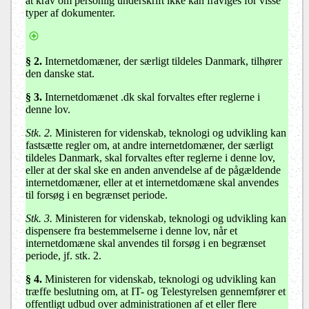
at krav om personlig underskrift ikke kan fraviges for visse
typer af dokumenter.
§ 2.
Internetdomæner, der særligt tildeles Danmark, tilhører
den danske stat.
§ 3.
Internetdomænet .dk skal forvaltes efter reglerne i
denne lov.
Stk. 2.
Ministeren for videnskab, teknologi og udvikling kan
fastsætte regler om, at andre internetdomæner, der særligt
tildeles Danmark, skal forvaltes efter reglerne i denne lov,
eller at der skal ske en anden anvendelse af de pågældende
internetdomæner, eller at et internetdomæne skal anvendes
til forsøg i en begrænset periode.
Stk. 3.
Ministeren for videnskab, teknologi og udvikling kan
dispensere fra bestemmelserne i denne lov, når et
internetdomæne skal anvendes til forsøg i en begrænset
periode, jf. stk. 2.
§ 4.
Ministeren for videnskab, teknologi og udvikling kan
træffe beslutning om, at IT- og Telestyrelsen gennemfører et
offentligt udbud over administrationen af et eller flere