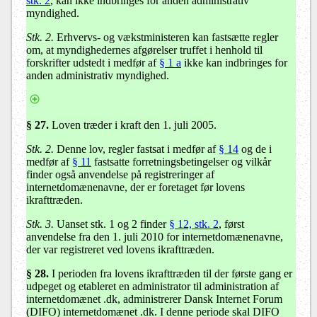
stk. 2
, kan ikke indbringes for anden administrativ
myndighed.
Stk. 2.
Erhvervs- og vækstministeren kan fastsætte regler
om, at myndighedernes afgørelser truffet i henhold til
forskrifter udstedt i medfør af
§ 1 a
ikke kan indbringes for
anden administrativ myndighed.
§ 27.
Loven træder i kraft den 1. juli 2005.
Stk. 2.
Denne lov, regler fastsat i medfør af
§ 14
og de i
medfør af
§ 11
fastsatte forretningsbetingelser og vilkår
finder også anvendelse på registreringer af
internetdomænenavne, der er foretaget før lovens
ikrafttræden.
Stk. 3.
Uanset stk. 1 og 2 finder
§ 12, stk. 2
, først
anvendelse fra den 1. juli 2010 for internetdomænenavne,
der var registreret ved lovens ikrafttræden.
§ 28.
I perioden fra lovens ikrafttræden til der første gang er
udpeget og etableret en administrator til administration af
internetdomænet .dk, administrerer Dansk Internet Forum
(DIFO) internetdomænet .dk. I denne periode skal DIFO