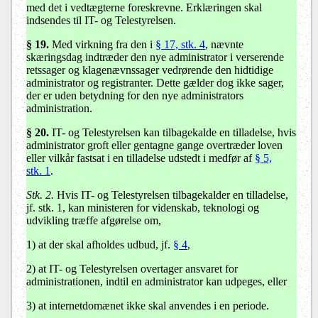
med det i vedtægterne foreskrevne. Erklæringen skal
indsendes til IT- og Telestyrelsen.
§ 19.
Med virkning fra den i
§ 17, stk. 4
, nævnte
skæringsdag indtræder den nye administrator i verserende
retssager og klagenævnssager vedrørende den hidtidige
administrator og registranter. Dette gælder dog ikke sager,
der er uden betydning for den nye administrators
administration.
§ 20.
IT- og Telestyrelsen kan tilbagekalde en tilladelse, hvis
administrator groft eller gentagne gange overtræder loven
eller vilkår fastsat i en tilladelse udstedt i medfør af
§ 5,
stk. 1
.
Stk. 2.
Hvis IT- og Telestyrelsen tilbagekalder en tilladelse,
jf. stk. 1, kan ministeren for videnskab, teknologi og
udvikling træffe afgørelse om,
1) at der skal afholdes udbud, jf.
§ 4
,
2) at IT- og Telestyrelsen overtager ansvaret for
administrationen, indtil en administrator kan udpeges, eller
3) at internetdomænet ikke skal anvendes i en periode.