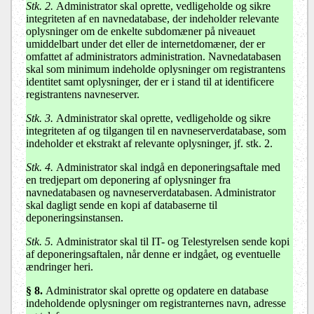
Stk. 2.
Administrator skal oprette, vedligeholde og sikre
integriteten af en navnedatabase, der indeholder relevante
oplysninger om de enkelte subdomæner på niveauet
umiddelbart under det eller de internetdomæner, der er
omfattet af administrators administration. Navnedatabasen
skal som minimum indeholde oplysninger om registrantens
identitet samt oplysninger, der er i stand til at identificere
registrantens navneserver.
Stk. 3.
Administrator skal oprette, vedligeholde og sikre
integriteten af og tilgangen til en navneserverdatabase, som
indeholder et ekstrakt af relevante oplysninger, jf. stk. 2.
Stk. 4.
Administrator skal indgå en deponeringsaftale med
en tredjepart om deponering af oplysninger fra
navnedatabasen og navneserverdatabasen. Administrator
skal dagligt sende en kopi af databaserne til
deponeringsinstansen.
Stk. 5.
Administrator skal til IT- og Telestyrelsen sende kopi
af deponeringsaftalen, når denne er indgået, og eventuelle
ændringer heri.
§ 8.
Administrator skal oprette og opdatere en database
indeholdende oplysninger om registranternes navn, adresse