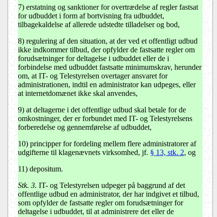
7) erstatning og sanktioner for overtrædelse af regler fastsat
for udbuddet i form af bortvisning fra udbuddet,
tilbagekaldelse af allerede udstedte tilladelser og bod,
8) regulering af den situation, at der ved et offentligt udbud
ikke indkommer tilbud, der opfylder de fastsatte regler om
forudsætninger for deltagelse i udbuddet eller de i
forbindelse med udbuddet fastsatte minimumskrav, herunder
om, at IT- og Telestyrelsen overtager ansvaret for
administrationen, indtil en administrator kan udpeges, eller
at internetdomænet ikke skal anvendes,
9) at deltagerne i det offentlige udbud skal betale for de
omkostninger, der er forbundet med IT- og Telestyrelsens
forberedelse og gennemførelse af udbuddet,
10) principper for fordeling mellem flere administratorer af
udgifterne til klagenævnets virksomhed, jf.
§ 13, stk. 2
, og
11) depositum.
Stk. 3.
IT- og Telestyrelsen udpeger på baggrund af det
offentlige udbud en administrator, der har indgivet et tilbud,
som opfylder de fastsatte regler om forudsætninger for
deltagelse i udbuddet, til at administrere det eller de