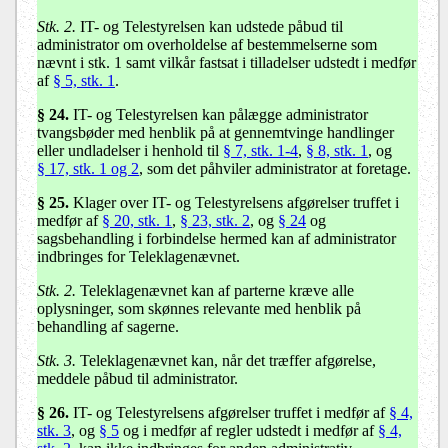
Stk. 2.
IT- og Telestyrelsen kan udstede påbud til
administrator om overholdelse af bestemmelserne som
nævnt i stk. 1 samt vilkår fastsat i tilladelser udstedt i medfør
af
§ 5, stk. 1
.
§ 24.
IT- og Telestyrelsen kan pålægge administrator
tvangsbøder med henblik på at gennemtvinge handlinger
eller undladelser i henhold til
§ 7, stk. 1-4
,
§ 8, stk. 1
, og
§ 17, stk. 1 og 2
, som det påhviler administrator at foretage.
§ 25.
Klager over IT- og Telestyrelsens afgørelser truffet i
medfør af
§ 20, stk. 1
,
§ 23, stk. 2
, og
§ 24
og
sagsbehandling i forbindelse hermed kan af administrator
indbringes for Teleklagenævnet.
Stk. 2.
Teleklagenævnet kan af parterne kræve alle
oplysninger, som skønnes relevante med henblik på
behandling af sagerne.
Stk. 3.
Teleklagenævnet kan, når det træffer afgørelse,
meddele påbud til administrator.
§ 26.
IT- og Telestyrelsens afgørelser truffet i medfør af
§ 4,
stk. 3
, og
§ 5
og i medfør af regler udstedt i medfør af
§ 4,