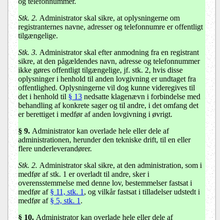
og telefonnummer.
Stk. 2.
Administrator skal sikre, at oplysningerne om
registranternes navne, adresser og telefonnumre er offentligt
tilgængelige.
Stk. 3.
Administrator skal efter anmodning fra en registrant
sikre, at den pågældendes navn, adresse og telefonnummer
ikke gøres offentligt tilgængelige, jf. stk. 2, hvis disse
oplysninger i henhold til anden lovgivning er undtaget fra
offentlighed. Oplysningerne vil dog kunne videregives til
det i henhold til
§ 13
nedsatte klagenævn i forbindelse med
behandling af konkrete sager og til andre, i det omfang det
er berettiget i medfør af anden lovgivning i øvrigt.
§ 9.
Administrator kan overlade hele eller dele af
administrationen, herunder den tekniske drift, til en eller
flere underleverandører.
Stk. 2.
Administrator skal sikre, at den administration, som i
medfør af stk. 1 er overladt til andre, sker i
overensstemmelse med denne lov, bestemmelser fastsat i
medfør af
§ 11, stk. 1
, og vilkår fastsat i tilladelser udstedt i
medfør af
§ 5, stk. 1
.
§ 10.
Administrator kan overlade hele eller dele af