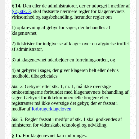
§ 14.
Den eller de administratorer, der er udpeget i medfør af
§ 4, stk. 3
, skal fastsætte nærmere regler for klagenævnets
virksomhed og sagsbehandling, herunder regler om
1) opkrævning af gebyr for sager, der behandles af
klagenævnet,
2) tidsfrister for indgivelse af klager over en afgørelse truffet
af administrator,
3) at klagenævnet udarbejder en forretningsorden, og
4) at gebyrer i sager, der giver klageren helt eller delvis
medhold, tilbagebetales.
Stk. 2.
Gebyrer efter stk. 1, nr. 1, må ikke overstige
omkostningerne forbundet med klagenævnets behandling af
sager. Gebyret for ikkekommercielle brugere eller
registranter må ikke overstige det gebyr, der er fastsat i
medfør af
forbrugerklageloven
.
Stk. 3.
Regler fastsat i medfør af stk. 1 skal godkendes af
ministeren for videnskab, teknologi og udvikling.
§ 15.
For klagenævnet kan indbringes: