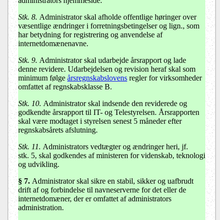
administrators hjemmeside.
Stk. 8.
Administrator skal afholde offentlige høringer over
væsentlige ændringer i forretningsbetingelser og lign., som
har betydning for registrering og anvendelse af
internetdomænenavne.
Stk. 9.
Administrator skal udarbejde årsrapport og lade
denne revidere. Udarbejdelsen og revision heraf skal som
minimum følge
årsregnskabslovens
regler for virksomheder
omfattet af regnskabsklasse B.
Stk. 10.
Administrator skal indsende den reviderede og
godkendte årsrapport til IT- og Telestyrelsen. Årsrapporten
skal være modtaget i styrelsen senest 5 måneder efter
regnskabsårets afslutning.
Stk. 11.
Administrators vedtægter og ændringer heri, jf.
stk. 5, skal godkendes af ministeren for videnskab, teknologi
og udvikling.
§ 7.
Administrator skal sikre en stabil, sikker og uafbrudt
drift af og forbindelse til navneserverne for det eller de
internetdomæner, der er omfattet af administrators
administration.