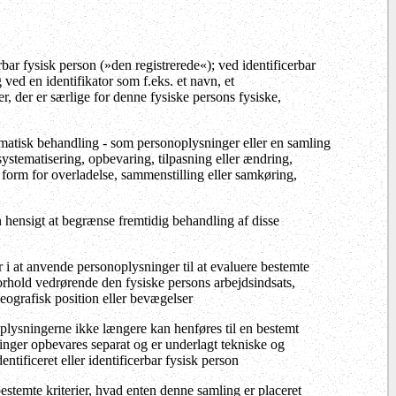
rbar fysisk person (»den registrerede«); ved identificerbar
g ved en identifikator som f.eks. et navn, et
er, der er særlige for denne fysiske persons fysiske,
utomatisk behandling - som personoplysninger eller en samling
 systematisering, opbevaring, tilpasning eller ændring,
 form for overladelse, sammenstilling eller samkøring,
hensigt at begrænse fremtidig behandling af disse
 i at anvende personoplysninger til at evaluere bestemte
forhold vedrørende den fysiske persons arbejdsindsats,
geografisk position eller bevægelser
plysningerne ikke længere kan henføres til en bestemt
inger opbevares separat og er underlagt tekniske og
entificeret eller identificerbar fysisk person
bestemte kriterier, hvad enten denne samling er placeret