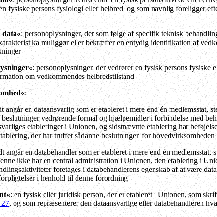
n fysiske persons fysiologi eller helbred, og som navnlig foreligger ef
 data«
: personoplysninger, der som følge af specifik teknisk behandling
rakteristika muliggør eller bekræfter en entydig identifikation af vedk
sninger
lysninger«
: personoplysninger, der vedrører en fysisk persons fysiske e
ormation om vedkommendes helbredstilstand
somhed«
:
idt angår en dataansvarlig som er etableret i mere end én medlemsstat, s
beslutninger vedrørende formål og hjælpemidler i forbindelse med beha
varliges etableringer i Unionen, og sidstnævnte etablering har beføjelse 
tablering, der har truffet sådanne beslutninger, for hovedvirksomheden
idt angår en databehandler som er etableret i mere end én medlemsstat, s
 denne ikke har en central administration i Unionen, den etablering i U
lingsaktiviteter foretages i databehandlerens egenskab af at være data
forpligtelser i henhold til denne forordning
nt«
: en fysisk eller juridisk person, der er etableret i Unionen, som skri
l 27
, og som repræsenterer den dataansvarlige eller databehandleren hvad