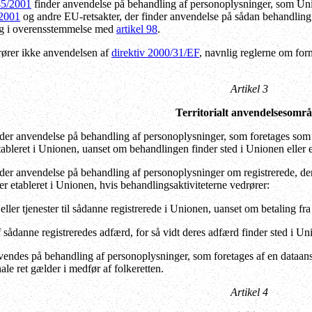
45/2001
finder anvendelse på behandling af personoplysninger, som Union
/2001
og andre EU-retsakter, der finder anvendelse på sådan behandling 
ng i overensstemmelse med
artikel 98
.
rører ikke anvendelsen af
direktiv 2000/31/EF
, navnlig reglerne om form
Artikel 3
Territorialt anvendelsesomr
er anvendelse på behandling af personoplysninger, som foretages som led
ableret i Unionen, uanset om behandlingen finder sted i Unionen eller e
der anvendelse på behandling af personoplysninger om registrerede, der 
er etableret i Unionen, hvis behandlingsaktiviteterne vedrører:
eller tjenester til sådanne registrerede i Unionen, uanset om betaling fra
 sådanne registreredes adfærd, for så vidt deres adfærd finder sted i Un
endes på behandling af personoplysninger, som foretages af en dataansva
le ret gælder i medfør af folkeretten.
Artikel 4