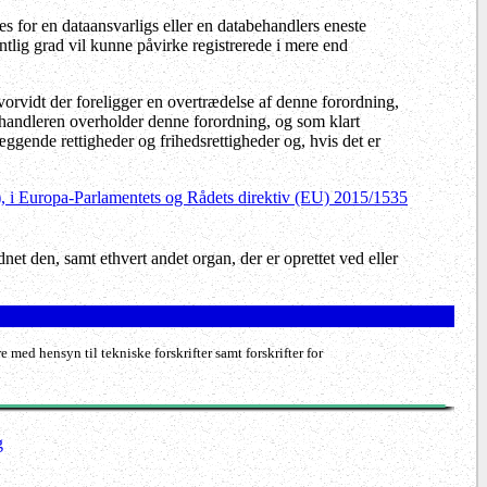
es for en dataansvarligs eller en databehandlers eneste
ntlig grad vil kunne påvirke registrerede i mere end
hvorvidt der foreligger en overtrædelse af denne forordning,
behandleren overholder denne forordning, og som klart
æggende rettigheder og frihedsrettigheder og, hvis det er
ra b), i Europa-Parlamentets og Rådets direktiv (EU) 2015/1535
dnet den, samt ethvert andet organ, der er oprettet ved eller
med hensyn til tekniske forskrifter samt forskrifter for
g