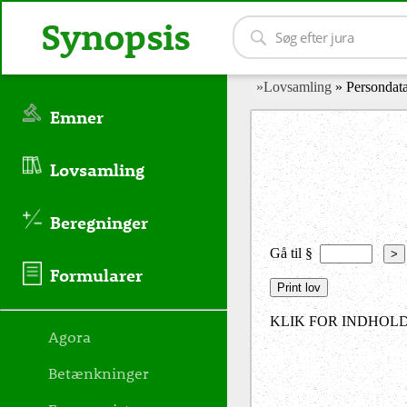
Synopsis
»Lovsamling
» Persondata
Emner
Lovsamling
Beregninger
Gå til §
>
Formularer
KLIK FOR INDHOLD
Agora
Betænkninger