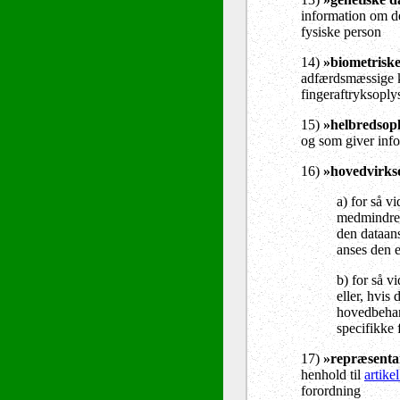
information om de
fysiske person
14)
»biometriske
adfærdsmæssige ka
fingeraftryksoply
15)
»helbredsop
og som giver inf
16)
»hovedvirk
a) for så v
medmindre 
den dataans
anses den e
b) for så v
eller, hvis
hovedbehand
specifikke 
17)
»repræsenta
henhold til
artike
forordning