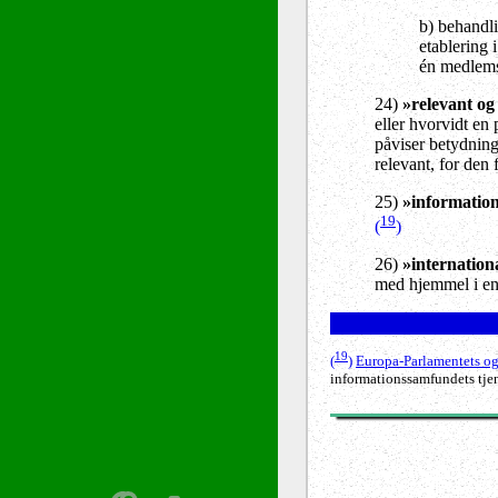
b) behandli
etablering 
én medlems
24)
»relevant og
eller hvorvidt en
påviser betydninge
relevant, for den
25)
»informatio
19
(
)
26)
»internation
med hjemmel i en 
19
(
)
Europa-Parlamentets og
informationssamfundets tjen