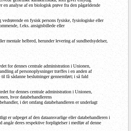
ter en analyse af en biologisk prøve fra den pågældende
 vedrørende en fysisk persons fysiske, fysiologiske eller
ommende, f.eks. ansigtsbillede eller
ller mentale helbred, herunder levering af sundhedsydelser,
tedet for dennes centrale administration i Unionen,
ndling af personoplysninger træffes i en anden af
til få sådanne beslutninger gennemført; i så fald
tedet for dennes centrale administration i Unionen,
nionen, hvor databehandlerens
behandler, i det omfang databehandleren er underlagt
ftligt er udpeget af den dataansvarlige eller databehandleren i
 angår deres respektive forpligtelser i medfør af denne