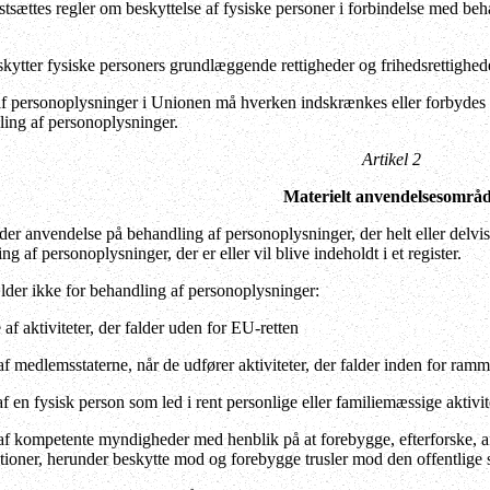
stsættes regler om beskyttelse af fysiske personer i forbindelse med be
ytter fysiske personers grundlæggende rettigheder og frihedsrettigheder,
af personoplysninger i Unionen må hverken indskrænkes eller forbydes af
ing af personoplysninger.
Artikel 2
Materielt anvendelsesområ
der anvendelse på behandling af personoplysninger, der helt eller delvi
 af personoplysninger, der er eller vil blive indeholdt i et register.
der ikke for behandling af personoplysninger:
af aktiviteter, der falder uden for EU-retten
af medlemsstaterne, når de udfører aktiviteter, der falder inden for ram
f en fysisk person som led i rent personlige eller familiemæssige aktivit
af kompetente myndigheder med henblik på at forebygge, efterforske, afsl
nktioner, herunder beskytte mod og forebygge trusler mod den offentlige 