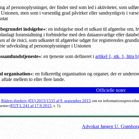
ng af personoplysninger, der finder sted som led i aktiviteter, som udfør
i Unionen, men som i væsentlig grad påvirker eller sandsynligvis i væse
stat
 begrundet indsigelse«
: en indsigelse mod et udkast til afgørelse om, 
 planlagt foranstaltning i forbindelse med den dataansvarlige eller data
n af de risici, som udkastet til afgørelse udgør for registreredes grundl
 frie udveksling af personoplysninger i Unionen
nssamfundstjeneste«
: en tjeneste som defineret i
artikel 1, stk. 1, lit
al organisation«
: en folkeretlig organisation og organer, der er underor
aftale mellem to eller flere lande.
Officielle noter
 Rådets direktiv (EU) 2015/1535 af 9. september 2015
om en informationsprocedure 
ester (
EUT L 241 af 17.9.2015
, s. 1).
Advokat Jørgen U. Grønbor