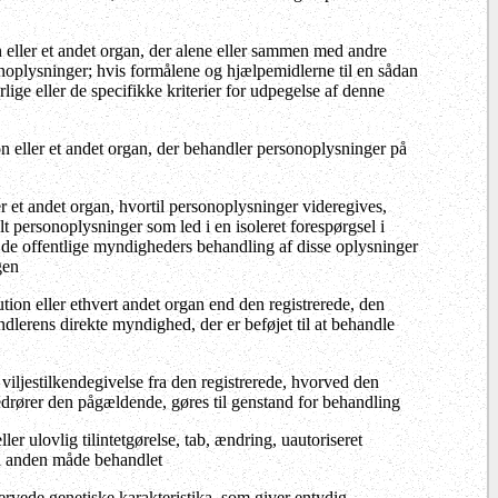
on eller et andet organ, der alene eller sammen med andre
onoplysninger; hvis formålene og hjælpemidlerne til en sådan
lige eller de specifikke kriterier for udpegelse af denne
ion eller et andet organ, der behandler personoplysninger på
ler et andet organ, hvortil personoplysninger videregives,
t personoplysninger som led i en isoleret forespørgsel i
; de offentlige myndigheders behandling af disse oplysninger
gen
tution eller ethvert andet organ end den registrerede, den
dlerens direkte myndighed, der er beføjet til at behandle
g viljestilkendegivelse fra den registrerede, hvorved den
 vedrører den pågældende, gøres til genstand for behandling
ller ulovlig tilintetgørelse, tab, ændring, uautoriseret
 på anden måde behandlet
ervede genetiske karakteristika, som giver entydig