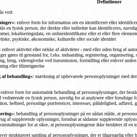
Definitioner
ås ved:
ninger«
: enhver form for information om en identificeret eller identifice
tås en fysisk person, der direkte eller indirekte kan identificeres, navnli
mer, lokaliseringsdata, en onlineidentifikator eller et eller flere element
tiske, psykiske, økonomiske, kulturelle eller sociale identitet
: enhver aktivitet eller række af aktiviteter - med eller uden brug af a
er gøres til genstand for, f.eks. indsamling, registrering, organisering,
ng, brug, videregivelse ved transmission, formidling eller enhver anden
ing eller tilintetgørelse
 af behandling«
: mærkning af opbevarede personoplysninger med den 
: enhver form for automatisk behandling af personoplysninger, der består
d vedrørende en fysisk person, navnlig for at analysere eller forudsige 
ion, helbred, personlige præferencer, interesser, pålidelighed, adfærd, 
ering«
: behandling af personoplysninger på en sådan måde, at persono
brug af supplerende oplysninger, forudsat at sådanne supplerende oplysn
ranstaltninger for at sikre, at personoplysningerne ikke henføres til en id
hver struktureret samling af personoplysninger, der er tilgængelig efter 