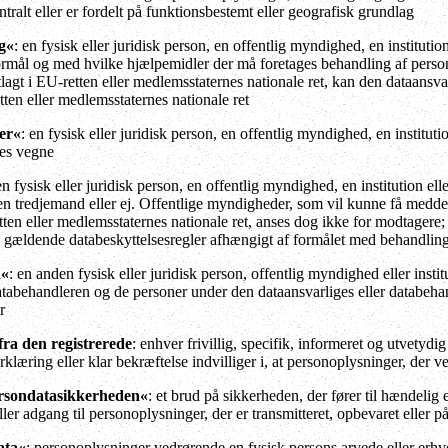
entralt eller er fordelt på funktionsbestemt eller geografisk grundlag
g«
: en fysisk eller juridisk person, en offentlig myndighed, en instituti
 formål og med hvilke hjælpemidler der må foretages behandling af pers
lagt i EU-retten eller medlemsstaternes nationale ret, kan den dataansvar
tten eller medlemsstaternes nationale ret
er«
: en fysisk eller juridisk person, en offentlig myndighed, en institut
ges vegne
en fysisk eller juridisk person, en offentlig myndighed, en institution el
en tredjemand eller ej. Offentlige myndigheder, som vil kunne få meddel
tten eller medlemsstaternes nationale ret, anses dog ikke for modtagere
e gældende databeskyttelsesregler afhængigt af formålet med behandlin
d«
: en anden fysisk eller juridisk person, offentlig myndighed eller insti
atabehandleren og de personer under den dataansvarliges eller databehan
r
ra den registrerede
: enhver frivillig, specifik, informeret og utvetydi
erklæring eller klar bekræftelse indvilliger i, at personoplysninger, der
rsondatasikkerheden«
: et brud på sikkerheden, der fører til hændelig e
eller adgang til personoplysninger, der er transmitteret, opbevaret eller
ata«
: personoplysninger vedrørende en fysisk persons arvede eller erhv