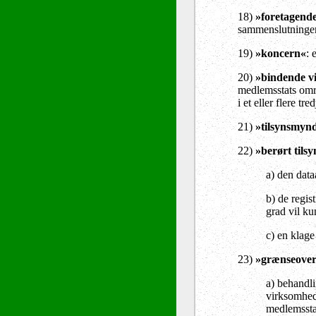
18)
»foretagend
sammenslutninger
19)
»koncern«
: 
20)
»bindende v
medlemsstats områ
i et eller flere t
21)
»tilsynsmyn
22)
»berørt til
a) den data
b) de regis
grad vil ku
c) en klage
23)
»grænseover
a) behandli
virksomhede
medlemsstat