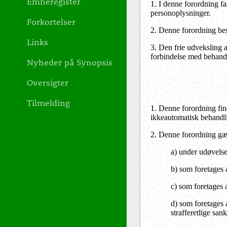
Emneregister
1. I denne forordning fa
personoplysninger.
Forkortelser
2. Denne forordning besk
Links
3. Den frie udveksling 
forbindelse med behandl
Nyheder på Synopsis
Oversigter
Tilmelding
1. Denne forordning fin
ikkeautomatisk behandling
2. Denne forordning gæl
a) under udøvelse 
b) som foretages 
c) som foretages a
d) som foretages 
strafferetlige sa