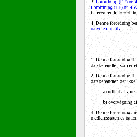
3.
Forordning (EF) nr. 
Forordning (EF) nr. 45
i nærværende forordni
4. Denne forordning be
nævnte direktiv
.
1. Denne forordning find
databehandler, som er et
2. Denne forordning fin
databehandler, der ikke 
a) udbud af varer 
b) overvågning af
3. Denne forordning anv
medlemsstaternes nationa