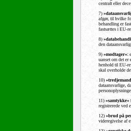
centralt eller dec
7)
»dataansvarli
afgør, til hvilke
behandling er fast
fastsættes i EU-re
8)
»databehandl
den dataansvarli
9)
»modtager«
: 
uanset om det er 
henhold til EU-re
skal overholde d
10)
»tredjeman
dataansvarlige, d
personoplysninge
11)
»samtykke« f
registrerede ved 
12)
»brud på pe
videregivelse af 
13)
»genetiske d