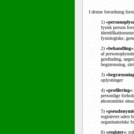
I denne forordning forst
1)
»personoplys
fysisk person fors
identifikationsnum
fysiologiske, gene
2)
»behandling«
af personoplysning
genfinding, søgni
begrænsning, sletn
3)
»begrænsning
oplysninger
4)
»profilering«
personlige forhol
økonomiske situat
5)
»pseudonymis
registreret uden 
organisatoriske fo
6)
»register«
: en