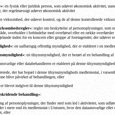
e«
: en fysisk eller juridisk person, som udøver økonomisk aktivitet, uans
, der regelmæssigt udøver økonomisk aktivitet
en virksomhed, der udøver kontrol, og de af denne kontrollerede virks
irksomhedsregler«
: regler om beskyttelse af personoplysninger, som en
de, overholder i forbindelse med overførsel eller en række overførsler 
redjelande inden for en koncern eller gruppe af foretagender, der udøver 
dighed«
: en uafhængig offentlig myndighed, der er etableret i en medlem
synsmyndighed«
: en tilsynsmyndighed, der er berørt af en behandling af
ansvarlige eller databehandleren er etableret på denne tilsynsmyndigh
trerede, der har bopæl i denne tilsynsmyndigheds medlemsstat, i væsentli
nne blive påvirket af behandlingen, eller
 er blevet indgivet til denne tilsynsmyndighed
skridende behandling«
:
ng af personoplysninger, der finder sted som led i aktiviteter, som udfør
r i mere end én medlemsstat i Unionen, hvor den dataansvarlige eller d
, eller