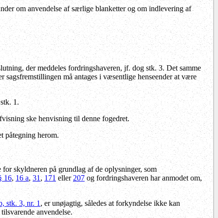
nder om anvendelse af særlige blanketter og om indlevering af
slutning, der meddeles fordringshaveren, jf. dog stk. 3. Det samme
ller sagsfremstillingen må antages i væsentlige henseender at være
stk. 1.
afvisning ske henvisning til denne fogedret.
et påtegning herom.
e for skyldneren på grundlag af de oplysninger, som
§ 16
,
16 a
,
31
,
171
eller
207
og fordringshaveren har anmodet om,
, stk. 3, nr. 1
, er unøjagtig, således at forkyndelse ikke kan
r tilsvarende anvendelse.