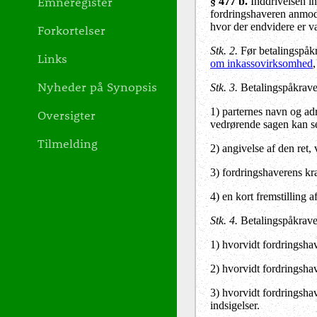
Emneregister
§ 477 b.
Inddrivelsen in
fordringshaveren anmoder
hvor der endvidere er v
Forkortelser
Stk. 2.
Før betalingspåkr
Links
om inkassovirksomhed
,
Nyheder på Synopsis
Stk. 3.
Betalingspåkrave
1) parternes navn og ad
Oversigter
vedrørende sagen kan s
Tilmelding
2) angivelse af den ret,
3) fordringshaverens kr
4) en kort fremstilling 
Stk. 4.
Betalingspåkrave
1) hvorvidt fordringsha
2) hvorvidt fordringsha
3) hvorvidt fordringsha
indsigelser.