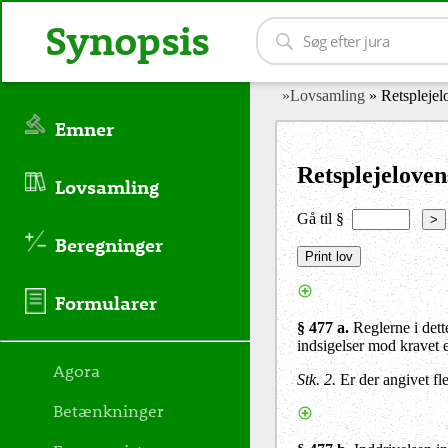
Synopsis
»Lovsamling
» Retsplejel
Emner
Retsplejeloven
Lovsamling
Gå til §
>
Beregninger
Formularer
§ 477 a.
Reglerne i dett
indsigelser mod kravet 
Agora
Stk. 2.
Er der angivet f
Betænkninger