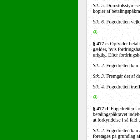
Stk. 5.
Domstolsstyrelse
kopier af betalingspåkra
Stk. 6.
Fogedretten vejle
§ 477 c.
Opfylder betali
gælder, hvis fordringsha
urigtig. Efter fordring
Stk. 2.
Fogedretten kan i
Stk. 3.
Fremgår det af de
Stk. 4.
Fogedretten træf
§ 477 d
. Fogedretten la
betalingspåkravet indeh
at forkyndelse i så fald 
Stk. 2.
Fogedretten kan a
foretages på grundlag a