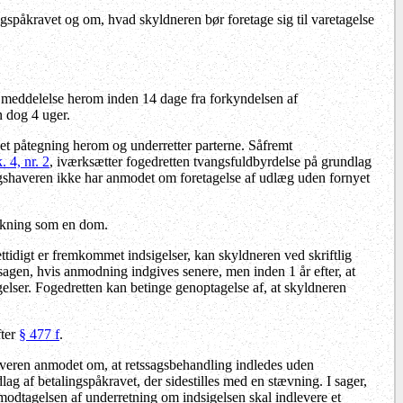
gspåkravet og om, hvad skyldneren bør foretage sig til varetagelse
en meddelelse herom inden 14 dage fra forkyndelsen af
n dog 4 uger.
et påtegning herom og underretter parterne. Såfremt
. 4, nr. 2
, iværksætter fogedretten tvangsfuldbyrdelse på grundlag
ngshaveren ikke har anmodet om foretagelse af udlæg uden fornyet
irkning som en dom.
ettidigt er fremkommet indsigelser, kan skyldneren ved skriftlig
agen, hvis anmodning indgives senere, men inden 1 år efter, at
gelser. Fogedretten kan betinge genoptagelse af, at skyldneren
fter
§ 477 f
.
averen anmodet om, at retssagsbehandling indledes uden
dlag af betalingspåkravet, der sidestilles med en stævning.
I sager,
 modtagelsen af underretning om indsigelsen skal indlevere et