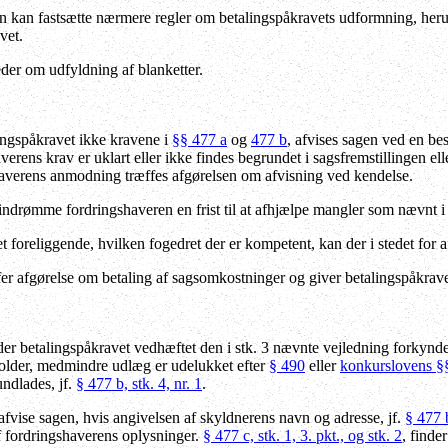
n kan fastsætte nærmere regler om betalingspåkravets udformning, heru
vet.
der om udfyldning af blanketter.
ngspåkravet ikke kravene i
§§ 477 a
og
477 b
, afvises sagen ved en be
verens krav er uklart eller ikke findes begrundet i sagsfremstillingen e
shaverens anmodning træffes afgørelsen om afvisning ved kendelse.
ndrømme fordringshaveren en frist til at afhjælpe mangler som nævnt i 
t foreliggende, hvilken fogedret der er kompetent, kan der i stedet for 
fer afgørelse om betaling af sagsomkostninger og giver betalingspåkrav
der betalingspåkravet vedhæftet den i stk. 3 nævnte vejledning forkynd
older, medmindre udlæg er udelukket efter
§ 490
eller
konkurslovens §
undlades, jf.
§ 477 b, stk. 4, nr. 1
.
fvise sagen, hvis angivelsen af skyldnerens navn og adresse, jf.
§ 477 b
f fordringshaverens oplysninger.
§ 477 c, stk. 1, 3. pkt., og stk. 2
, finde