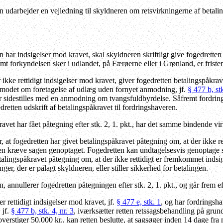
 udarbejder en vejledning til skyldneren om retsvirkningerne af betalin
 har indsigelser mod kravet, skal skyldneren skriftligt give fogedrett
mt forkyndelsen sker i udlandet, på Færøerne eller i Grønland, er friste
kke rettidigt indsigelser mod kravet, giver fogedretten betalingspåkrav
nmodet om foretagelse af udlæg uden fornyet anmodning, jf.
§ 477 b, stk
er sidestilles med en anmodning om tvangsfuldbyrdelse. Såfremt fordri
etten udskrift af betalingspåkravet til fordringshaveren.
avet har fået påtegning efter stk. 2, 1. pkt., har det samme bindende v
r, at fogedretten har givet betalingspåkravet påtegning om, at der ikke r
en kræve sagen genoptaget. Fogedretten kan undtagelsesvis genoptage s
talingspåkravet påtegning om, at der ikke rettidigt er fremkommet indsi
ger, der er pålagt skyldneren, eller stiller sikkerhed for betalingen.
 annullerer fogedretten påtegningen efter stk. 2, 1. pkt., og går frem e
rettidigt indsigelser mod kravet, jf.
§ 477 e, stk. 1
, og har fordringsh
 jf.
§ 477 b, stk. 4, nr. 3
, iværksætter retten retssagsbehandling på grun
verstiger 50.000 kr., kan retten beslutte, at sagsøger inden 14 dage fra