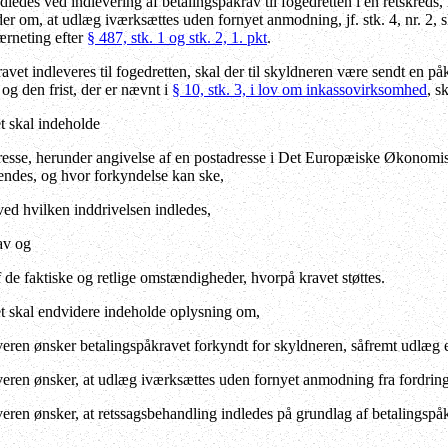
dledes ved indlevering af betalingspåkrav til fogedretten i en retskreds,
 om, at udlæg iværksættes uden fornyet anmodning, jf. stk. 4, nr. 2, ska
ærneting efter
§ 487, stk. 1 og stk. 2, 1. pkt
.
avet indleveres til fogedretten, skal der til skyldneren være sendt en på
 og den frist, der er nævnt i
§ 10, stk. 3, i lov om inkassovirksomhed
, s
t skal indeholde
resse, herunder angivelse af en postadresse i Det Europæiske Økonomis
endes, og hvor forkyndelse kan ske,
 ved hvilken inddrivelsen indledes,
av og
af de faktiske og retlige omstændigheder, hvorpå kravet støttes.
t skal endvidere indeholde oplysning om,
veren ønsker betalingspåkravet forkyndt for skyldneren, såfremt udlæg 
veren ønsker, at udlæg iværksættes uden fornyet anmodning fra fordring
veren ønsker, at retssagsbehandling indledes på grundlag af betalingspå