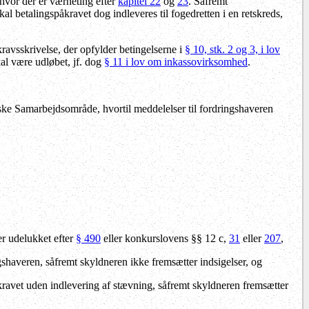
 hvor der er værneting efter
kapitel 22
og
23
. Såfremt
l betalingspåkravet dog indleveres til fogedretten i en retskreds,
kravsskrivelse, der opfylder betingelserne i
§ 10, stk. 2 og 3, i lov
kal være udløbet, jf. dog
§ 11 i lov om inkassovirksomhed
.
ke Samarbejdsområde, hvortil meddelelser til fordringshaveren
er udelukket efter
§ 490
eller konkurslovens §§
12 c,
31
eller
207
,
shaveren, såfremt skyldneren ikke fremsætter indsigelser, og
kravet uden indlevering af stævning, såfremt skyldneren fremsætter