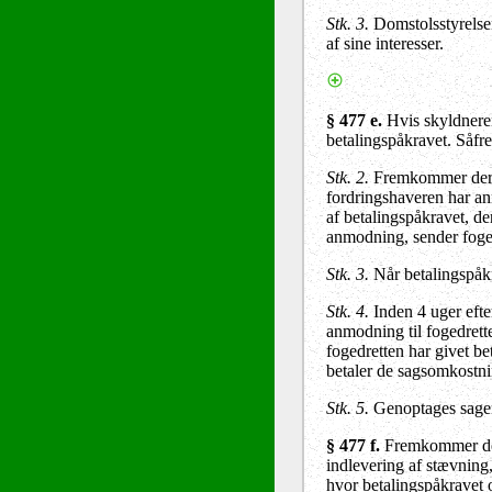
Stk. 3.
Domstolsstyrelsen
af sine interesser.
§ 477 e
.
Hvis skyldneren
betalingspåkravet. Såfre
Stk. 2.
Fremkommer der i
fordringshaveren har a
af betalingspåkravet, d
anmodning, sender fogedr
Stk. 3.
Når betalingspåkr
Stk. 4.
Inden 4 uger efte
anmodning til fogedrett
fogedretten har givet be
betaler de sagsomkostnin
Stk. 5.
Genoptages sagen,
§ 477 f
.
Fremkommer der 
indlevering af stævning,
hvor betalingspåkravet o