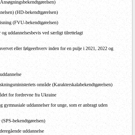
 (Ansøgningsbekendtgørelsen)
elsen) (HD-bekendtgørelsen)
visning (FVU-bekendtgørelsen)
 og uddannelsesbevis ved særligt tilrettelagt
hvervet eller følgeerhverv inden for en pulje i 2021, 2022 og
duddannelse
kningsministeriets område (Karakterskalabekendtgørelsen)
et for fordrevne fra Ukraine
g gymnasiale uddannelser for unge, som er anbragt uden
e (SPS-bekendtgørelsen)
ideregående uddannelse