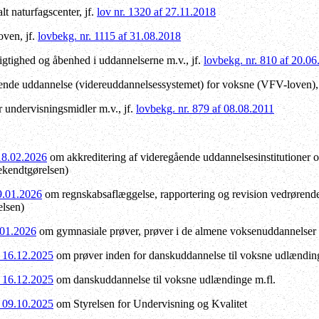
lt naturfagscenter, jf.
lov nr. 1320 af 27.11.2018
oven, jf.
lovbekg. nr. 1115 af 31.08.2018
tighed og åbenhed i uddannelserne m.v., jf.
lovbekg. nr. 810 af 20.0
nde uddannelse (videreuddannelsessystemet) for voksne (VFV-loven), 
 undervisningsmidler m.v., jf.
lovbekg. nr. 879 af 08.08.2011
 18.02.2026
om akkreditering af videregående uddannelsesinstitutioner 
ekendtgørelsen)
19.01.2026
om regnskabsaflæggelse, rapportering og revision vedrørende
elsen)
.01.2026
om gymnasiale prøver, prøver i de almene voksenuddannelser
f 16.12.2025
om prøver inden for danskuddannelse til voksne udlænding
f 16.12.2025
om danskuddannelse til voksne udlændinge m.fl.
f 09.10.2025
om Styrelsen for Undervisning og Kvalitet