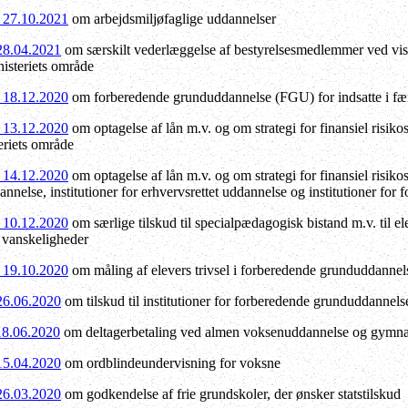
f 27.10.2021
om arbejdsmiljøfaglige uddannelser
 28.04.2021
om særskilt vederlæggelse af bestyrelsesmedlemmer ved viss
isteriets område
f 18.12.2020
om forberedende grunduddannelse (FGU) for indsatte i fæn
f 13.12.2020
om optagelse af lån m.v. og om strategi for finansiel risiko
eriets område
f 14.12.2020
om optagelse af lån m.v. og om strategi for finansiel risiko
nelse, institutioner for erhvervsrettet uddannelse og institutioner fo
f 10.12.2020
om særlige tilskud til specialpædagogisk bistand m.v. til el
 vanskeligheder
f 19.10.2020
om måling af elevers trivsel i forberedende grunduddannel
 26.06.2020
om tilskud til institutioner for forberedende grunduddannelse 
 18.06.2020
om deltagerbetaling ved almen voksenuddannelse og gymnas
 15.04.2020
om ordblindeundervisning for voksne
 26.03.2020
om godkendelse af frie grundskoler, der ønsker statstilskud