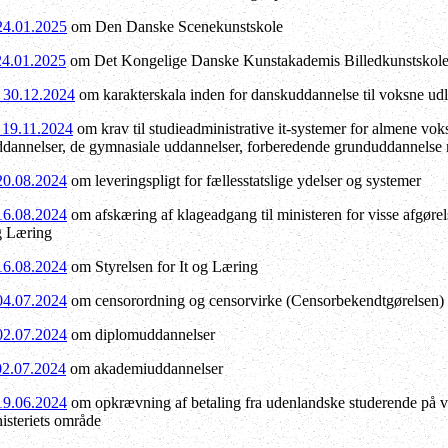
 24.01.2025
om Den Danske Scenekunstskole
 24.01.2025
om Det Kongelige Danske Kunstakademis Billedkunstskole
f 30.12.2024
om karakterskala inden for danskuddannelse til voksne ud
f 19.11.2024
om krav til studieadministrative it-systemer for almene vo
dannelser, de gymnasiale uddannelser, forberedende grunduddannelse m
 20.08.2024
om leveringspligt for fællesstatslige ydelser og systemer
 16.08.2024
om afskæring af klageadgang til ministeren for visse afgørels
og Læring
 16.08.2024
om Styrelsen for It og Læring
 04.07.2024
om censorordning og censorvirke (Censorbekendtgørelsen)
 02.07.2024
om diplomuddannelser
 02.07.2024
om akademiuddannelser
 19.06.2024
om opkrævning af betaling fra udenlandske studerende på 
isteriets område