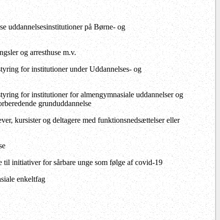
e uddannelsesinstitutioner på Børne- og
gsler og arresthuse m.v.
styring for institutioner under Uddannelses- og
styring for institutioner for almengymnasiale uddannelser og
r forberedende grunduddannelse
ever, kursister og deltagere med funktionsnedsættelser eller
se
til initiativer for sårbare unge som følge af covid-19
iale enkeltfag