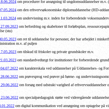
 18.06.2024
om procedurer for ansøgning til ungdomsuddannelser m.v.
 07.05.2024
om den erhvervsøkonomiske diplomuddannelse (HD-uddann
 11.03.2024
om undervisning m.v. inden for forberedende voksenunder
f 27.09.2023
om befordring og skabeloner til forløbsplan, ressourcepapir
se (stu)
 30.05.2023
om ret til uddannelse for personer, der har arbejdet i minker
istration m.v. af puljen
 17.05.2023
om tilskud til friskoler og private grundskoler m.v.
 21.03.2023
om standardvedtægt for institutioner for forberedende grun
f 04.07.2022
om karakterskala ved uddannelser på Uddannelses- og Fors
f 28.06.2022
om prøvesprog ved prøver på børne- og undervisningsområd
f 29.06.2022
om forsøg med udstrakt varighed af erhvervsuddannelser o
f 23.06.2022
om specialpædagogisk støtte ved videregående uddannels
18.01.2022
om digital kommunikation ved ansøgning om optagelse på v