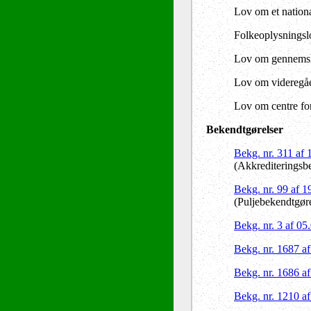
Lov om et nationa
Folkeoplysningsl
Lov om gennemsig
Lov om videregåe
Lov om centre for
Bekendtgørelser
Bekg. nr. 311 af
(Akkrediteringsb
Bekg. nr. 99 af 
(Puljebekendtgør
Bekg. nr. 3 af 05
Bekg. nr. 1687 a
Bekg. nr. 1686 a
Bekg. nr. 1210 a