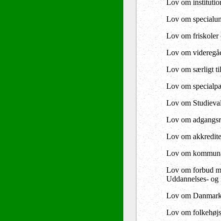
Lov om instituti
Lov om specialun
Lov om friskoler 
Lov om videregåen
Lov om særligt t
Lov om specialpæ
Lov om Studieva
Lov om adgangsre
Lov om akkrediter
Lov om kommunale
Lov om forbud mod
Uddannelses- og F
Lov om Danmarks 
Lov om folkehøjsk