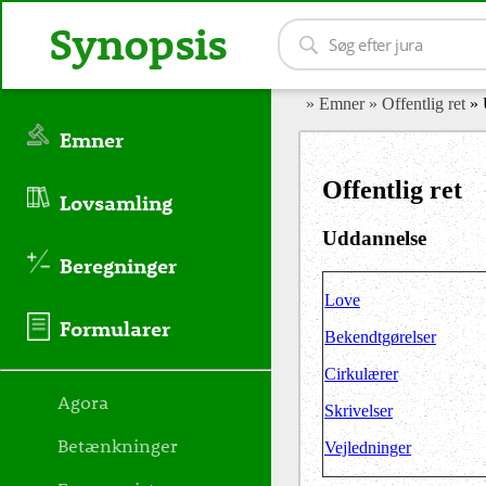
Synopsis
» Emner
» Offentlig ret
» 
Emner
Offentlig ret
Lovsamling
Uddannelse
Beregninger
Love
Formularer
Bekendtgørelser
Cirkulærer
Agora
Skrivelser
Betænkninger
Vejledninger