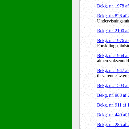
Bekg. nr. 1978 a
Bekg. nr. 826 af
Undervisningsmin
Bekg. nr. 2100 a
Bekg. nr. 1976 a
Forskningsminist
Bekg. nr. 1954 a
almen voksenuddan
Bekg. nr. 1947 a
tilsvarende svære
Bekg. nr. 1503 a
Bekg. nr. 988 af
Bekg. nr. 911 af
Bekg. nr. 440 af
Bekg. nr. 285 af