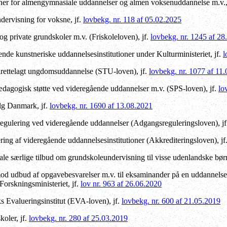
oner for almengymnasiale uddannelser og almen voksenuddannelse m.v.,
dervisning for voksne, jf.
lovbekg. nr. 118 af 05.02.2025
og private grundskoler m.v. (Friskoleloven), jf.
lovbekg. nr. 1245 af 28
de kunstneriske uddannelsesinstitutioner under Kulturministeriet, jf.
l
ilrettelagt ungdomsuddannelse (STU-loven), jf.
lovbekg. nr. 1077 af 11
dagogisk støtte ved videregående uddannelser m.v. (SPS-loven), jf.
lo
lg Danmark, jf.
lovbekg. nr. 1690 af 13.08.2021
gulering ved videregående uddannelser (Adgangsreguleringsloven), j
ing af videregående uddannelsesinstitutioner (Akkrediteringsloven), jf
 særlige tilbud om grundskoleundervisning til visse udenlandske børn
 udbud af opgavebesvarelser m.v. til eksaminander på en uddannelsesi
orskningsministeriet, jf.
lov nr. 963 af 26.06.2020
Evalueringsinstitut (EVA-loven), jf.
lovbekg. nr. 600 af 21.05.2019
oler, jf.
lovbekg. nr. 280 af 25.03.2019