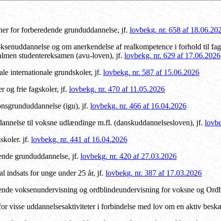
ner for forberedende grunduddannelse, jf.
lovbekg. nr. 658 af 18.06.20
senuddannelse og om anerkendelse af realkompetence i forhold til fag
 almen studentereksamen (avu-loven), jf.
lovbekg. nr. 629 af 17.06.2026
 internationale grundskoler, jf.
lovbekg. nr. 587 af 15.06.2026
 og frie fagskoler, jf.
lovbekg. nr. 470 af 11.05.2026
onsgrunduddannelse (igu), jf.
lovbekg. nr. 466 af 16.04.2026
nnelse til voksne udlændinge m.fl. (danskuddannelsesloven), jf.
lovbe
koler. jf.
lovbekg. nr. 441 af 16.04.2026
nde grunduddannelse, jf.
lovbekg. nr. 420 af 27.03.2026
indsats for unge under 25 år, jf.
lovbekg. nr. 387 af 17.03.2026
nde voksenundervisning og ordblindeundervisning for voksne og Ordbl
or visse uddannelsesaktiviteter i forbindelse med lov om en aktiv beskæ