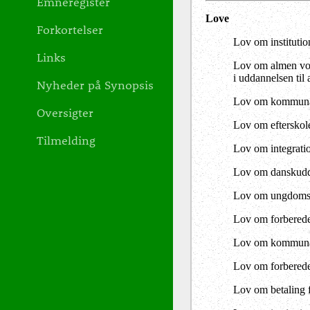
Emneregister
Love
Forkortelser
Lov om institutio
Links
Lov om almen vok
i uddannelsen til
Nyheder på Synopsis
Lov om kommunale
Oversigter
Lov om efterskoler
Tilmelding
Lov om integrati
Lov om danskudda
Lov om ungdomss
Lov om forberede
Lov om kommunal 
Lov om forberede
Lov om betaling f