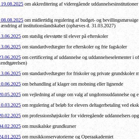
f 19.08.2025
om akkreditering af videregående uddannelsesinstitutione
f 08.08.2025
om midlertidig regulering af budget- og bevillingsmæssig
 ændring af institutionslandskabet (ophæves d. 31.03.2027)
 13.06.2025
om statslig elevstøtte til elever på efterskoler
 13.06.2025
om standardvedtægter for efterskoler og frie fagskoler
 23.06.2025
om certificering af uddannelse og uddannelseselementer i of
kendtgørelsen)
 13.06.2025
om standardvedtægter for friskoler og private grundskoler m
 10.06.2025
om behandling af klager om mobning eller lignende
 20.05.2025
om vejledning af unge om valg af ungdomsuddannelse og er
 10.03.2025
om regulering af beløb for elevers deltagerbetaling ved ek
 20.02.2025
om professionshøjskoler for videregående uddannelsers opg
 04.02.2025
om musikalske grundkurser
 24.01.2025
om musikkonservatorierne og Operaakademiet