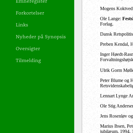
Emneregister
Mogens Koktved
Forkortelser
Ole Lange:
Fests
Links
Forlag.
Dansk Retspoliti
Nyheder på Synopsis
Preben Kendal, H
Oversigter
Inger Høedt-Ras
Tilmelding
Forvaltningshøjsk
Ulrik Gorm Møll
Peter Blume og 
Retsvidenskabeligt
Lennart Lynge A
Ole Stig Anderse
Jens Rosenløv og
Marius Ibsen, Pe
jubilæum, 1994, 