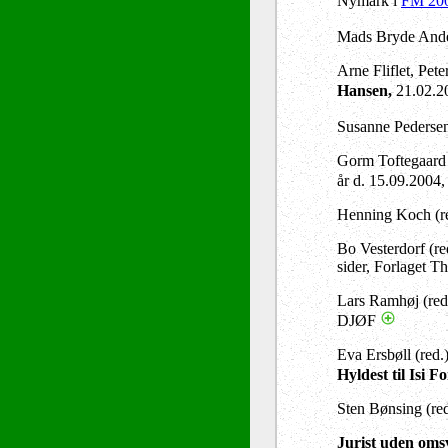
Nymark i
FM 200
Mads Bryde Ande
Arne Fliflet, Pet
Hansen,
21.02.2
Susanne Pedersen
Gorm Toftegaard 
år d. 15.09.2004
Henning Koch (r
Bo Vesterdorf (re
sider, Forlaget 
Lars Ramhøj (red
DJØF
Eva Ersbøll (red.
Hyldest til Isi F
Sten Bønsing (red
Jurist uden omsv