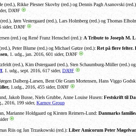
e (red.), Rikke Plesner Skovby (red.) og Dennis Pagh Asanovski (red.
sider, DJØF
(red.), Jørn Vestergaard (red.), Lars Holmberg (red.) og Thomas Elholm
5 sider, DJØF
sen (red.) og René Franz Henschel (red.):
A Tribute to Joseph M. 
ed.), Peter Blume (red.) og Michael Gøtze (red.):
Ret på flere felter
hsen
, 1. udg., jan. 2016, 601 sider, DJØF
feldt (red.), Kim Østergaard (red.), Sten Schaumburg-Müller (red.) og
f
, 1. udg., sept. 2016, 617 sider,
DJØF
 Jørgen Dalberg-Larsen, Bent Ole Gram Mortensen, Hans Viggo Godsk
ler,
1.udg., 2016, 455 sider, DJØF
und, Jakob Busse, Niels Grubbe, Anne Louise Husen:
Festskrift til D
., 2016, 199 sider,
Karnov Group
dan, Marianne Holdgaard og Kirsten Reimers-Lund:
Danmarks familiea
sider
as Riis og Jan Trzaskowski (red.):
Liber Amicorum Peter Møgelva