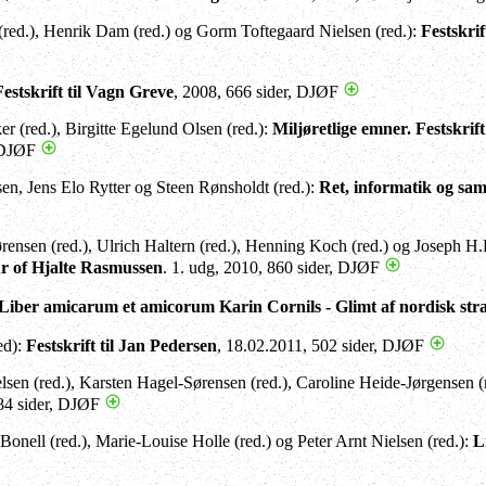
red.), Henrik Dam (red.) og Gorm Toftegaard Nielsen (red.):
Festskrif
Festskrift til Vagn Greve
, 2008, 666 sider, DJØF
r (red.), Birgitte Egelund Olsen (red.):
Miljøretlige emner. Festskrif
, DJØF
en, Jens Elo Rytter og Steen Rønsholdt (red.):
Ret, informatik og sam
ensen (red.), Ulrich Haltern (red.), Henning Koch (red.) og Joseph H.
r of Hjalte Rasmussen
. 1. udg, 2010, 860 sider, DJØF
Liber amicarum et amicorum Karin Cornils
- Glimt af nordisk stra
ed):
Festskrift til Jan Pedersen
, 18.02.2011, 502 sider, DJØF
lsen (red.), Karsten Hagel-Sørensen (red.), Caroline Heide-Jørgensen (
84 sider, DJØF
onell (red.), Marie-Louise Holle (red.) og Peter Arnt Nielsen (red.):
L