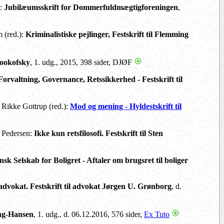
):
Jubilæumsskrift for Dommerfuldmægtigforeningen
,
 (red.):
Kriminalistiske pejlinger, Festskrift til Flemming
Lookofsky
, 1. udg., 2015, 398 sider, DJØF
. Forvaltning, Governance, Retssikkerhed - Festskrift til
 Rikke Gottrup (red.):
Mod og mening - Hyldestskrift til
 Pedersen:
Ikke kun retsfilosofi. Festskrift til Sten
ansk Selskab for Boligret - Aftaler om brugsret til boliger
dvokat. Festskrift til advokat Jørgen U. Grønborg
, d.
ng-Hansen
, 1. udg., d. 06.12.2016, 576 sider,
Ex Tuto