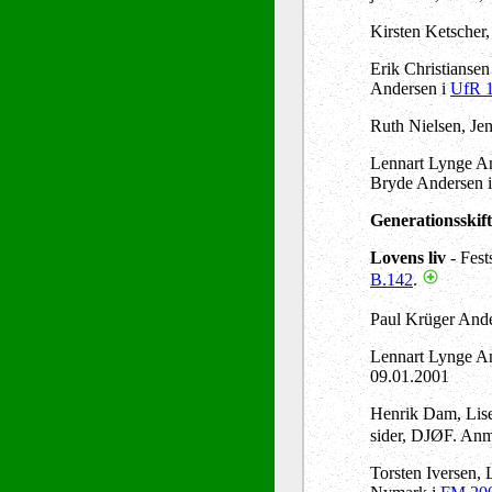
Kirsten Ketscher
Erik Christiansen 
Andersen i
UfR 
Ruth Nielsen, Je
Lennart Lynge An
Bryde Andersen 
Generationsskifte
Lovens liv
- Fest
B.142
.
Paul Krüger Ande
Lennart Lynge An
09.01.2001
Henrik Dam, Lise
sider, DJØF. Anm
Torsten Iversen, 