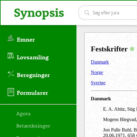
Synopsis
Emner
Festskrifter
Lovsamling
Danmark
Norge
Beregninger
Sverige
Formularer
Danmark
E. A. Abitz, Stig
Agora
Mogens Blegvad, 
Betænkninger
Jon Palle Buhl, 
20.06.1971, 658 