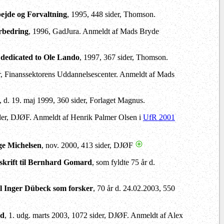
rbejde og Forvaltning
, 1995, 448 sider, Thomson.
orbedring
, 1996, GadJura. Anmeldt af Mads Bryde
s dedicated to Ole Lando
, 1997, 367 sider, Thomson.
er, Finanssektorens Uddannelsescenter. Anmeldt af Mads
g, d. 19. maj 1999, 360 sider, Forlaget Magnus.
sider, DJØF. Anmeldt af Henrik Palmer Olsen i
UfR 2001
age Michelsen
, nov. 2000, 413 sider, DJØF
skrift til Bernhard Gomard
, som fyldte 75 år d.
til Inger Dübeck som forsker
, 70 år d. 24.02.2003, 550
rd
, 1. udg. marts 2003, 1072 sider, DJØF. Anmeldt af Alex