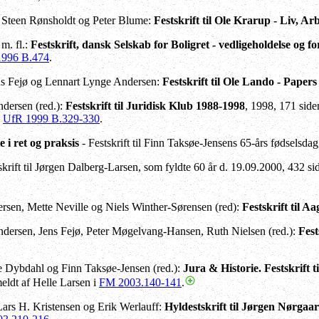
, Steen Rønsholdt og Peter Blume:
Festskrift til Ole Krarup - Liv, A
m. fl.:
Festskrift, dansk Selskab for Boligret - vedligeholdelse og f
1996 B.474
.
ns Fejø og Lennart Lynge Andersen:
Festskrift til Ole Lando - Paper
dersen (red.):
Festskrift til Juridisk Klub 1988-1998
, 1998, 171 sid
i
UfR 1999 B.329-330
.
 i ret og praksis
- Festskrift til Finn Taksøe-Jensens 65-års fødselsda
skrift til Jørgen Dalberg-Larsen, som fyldte 60 år d. 19.09.2000, 432 
rsen, Mette Neville og Niels Winther-Sørensen (red):
Festskrift til A
dersen, Jens Fejø, Peter Møgelvang-Hansen, Ruth Nielsen (red.):
Fest
 Dybdahl og Finn Taksøe-Jensen (red.):
Jura & Historie. Festskrift 
eldt af Helle Larsen i
FM 2003.140-141
.
Lars H. Kristensen og Erik Werlauff:
Hyldestskrift til Jørgen Nørgaa