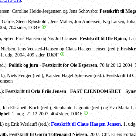
3.210-216
.
rsen, Caroline Heide-Jørgensen og Jens Schovsbo:
Festskrift til Mo
er Garde, Steen Rønsholdt, Jens Møller, Jon Andersen, Kaj Larsen, Joh
004, 704 sider, DJØF
, Søren Friis Hansen og Nis Jul Clausen:
Festskrift til Ole Bjørn
, 1. 
Nielsen, Jens Vedsted-Hansen og Claus Haagen Jensen (red.):
Festskr
, 1. udg. 2004, 409 sider, DJØF
ed.):
Politik og jura - Festskrift for Ole Espersen
, 70 år 20.12.2004,
d.), Niels Fenger (red.), Karsten Hagel-Sørensen (red.):
Festskrift ti
Thomson
.):
Festskrift til Orla Friis Jensen - FAST EJENDOMSRET - Synsv
), Ida Elisabeth Koch (red.), Stephanie Lagoutte (red.) og Eva Maria La
oighel
, 1. udg. 21.12.2007, 404 sider, DJØF
.) og Erik Werlauff (red.):
Festskrift til Claus Haagen Jensen
, 1. ud
øb. Festskrift til Gorm Toftegaard Nielsen
, 2007, Chr. Ejlers Forlag