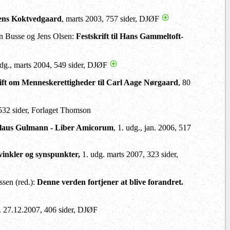
gens Koktvedgaard
, marts 2003, 757 sider, DJØF
an Busse og Jens Olsen:
Festskrift til Hans Gammeltoft-
udg., marts 2004, 549 sider, DJØF
ift om Menneskerettigheder til Carl Aage Nørgaard
, 80
 532 sider, Forlaget Thomson
l Claus Gulmann - Liber Amicorum
, 1. udg., jan. 2006, 517
inkler og synspunkter,
1. udg. marts 2007, 323 sider,
ssen (red.):
Denne verden fortjener at blive forandret.
g. 27.12.2007, 406 sider, DJØF