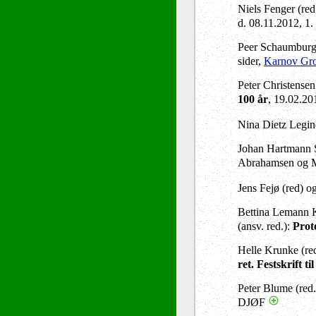
Niels Fenger (red
d. 08.11.2012, 1
Peer Schaumburg-
sider,
Karnov Gr
Peter Christensen 
100 år
, 19.02.20
Nina Dietz Legin
Johan Hartmann 
Abrahamsen og M
Jens Fejø (red) o
Bettina Lemann K
(ansv. red.):
Prot
Helle Krunke (red
ret. Festskrift 
Peter Blume (red.
DJØF