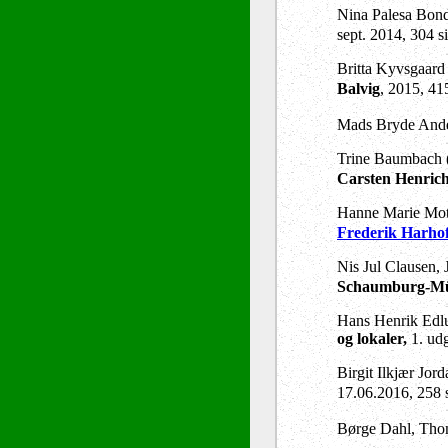
Nina Palesa Bond
sept. 2014, 304 
Britta Kyvsgaard 
Balvig
, 2015, 41
Mads Bryde Ander
Trine Baumbach (r
Carsten Henric
Hanne Marie Motz
Frederik Harhof
Nis Jul Clausen,
Schaumburg-Mül
Hans Henrik Edl
og lokaler,
1. udg
Birgit
Ilkjær Jor
17.06.2016, 258 
Børge Dahl, Thom