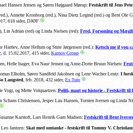
hael Hansen Jensen og Søren Højgaard Mørup:
Festskrift til Jens Pe
red.), Annette Kronborg (red.), Nina Dietz Legind (red.) og Bent Ole 
2017, 618 sider, DJØF
, Lin Adrian (red) og Linda Nielsen (red):
Fred, Forsoning og Mægling
e Hartlev, Anne Hellum og Stine Jørgensen (red.):
Ketsch me if you can
r
, d. 15.02.2017, 415 sider,
Karnov Group
en, Helle Isager, Eva Naur Jensen og Anne-Dorte Bruun Nielsen:
Fest
homas Elholm, Søren Sandfeld Jakobsen og Lene Wacher Lentz:
I fors
Bo Langsted
, feb. 2018, 432 sider,
Ex Tuto
le Vogt, og Mette Volquartzen:
Politi, magt og historie - Festskrift t
n Schans Christensen, Jesper Lau Hansen, Torsten Iversen og Linda N
 Susanne Karstoft, Lars Henrik Gam Madsen:
Festskrift til Bent Iverse
 Leo Jantzen:
Skat med omtanke - festskrift til Tommy V. Christian