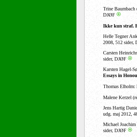
Trine Baumbach (
DJØF
Ikke kun straf. 
Helle Tegner Anke
2008, 512 sider
Carsten Heinrichs
sider, DJØF
Karsten Hagel-Sør
Essays in Honou
Thomas Elholm:
Malene Kerzel (r
Jens Hartig Danie
udg. maj 2012, 4
Michael Joachim B
sider, DJØF