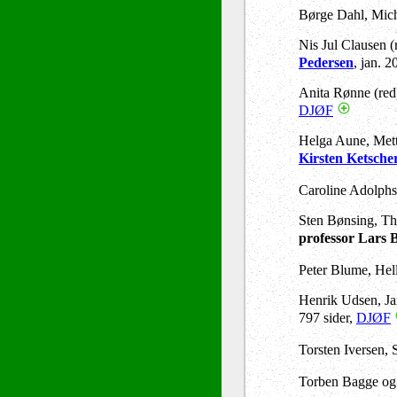
Børge Dahl, Mic
Nis Jul Clausen (
Pedersen
, jan. 
Anita Rønne (red)
DJØF
Helga Aune, Mett
Kirsten Ketsche
Caroline Adolphs
Sten Bønsing, T
professor Lars 
Peter Blume, Hel
H
enrik Udsen, Ja
797 sider,
DJØF
Torsten Iversen,
Torben Bagge og