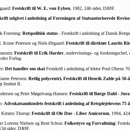
gaard:
Festskrift til W. E. von Eyben
, 1982, 246 sider, DJØF.
krift udgivet i anledning af Foreningen af Statsautoriserede Revi
sk Forening:
Retspolitisk status
- Festskrift i anledning af Dansk Retsp
. Kruse Petersen og Niels Ørgaard:
Festskrift til direktør Laurits R
mussen:
Festskrift til Erik Harder
, undervisnings- og forskningschef, 
oles Forlag.
er:
Det handler om skat
Festskrift i anledning af lektor Poul Olsens 
Hanne Petersen:
Retlig polycentri, Festskrift til Henrik Zahle på 50
 Institut B.
ndersen og Peter Møgelvang-Hansen:
Festskrift til Børge Dahl - Ju
n:
Advokatsamfundets festskrift i anledning af Retsplejelovens 75 
 Kirsten Thorup:
Festskrift til Ole Due - Liber Amicorum
, 1994, 42
ter Lorentz Nielsen og Bent Schou:
Folkestyre og Forvaltning
: Festsk
134 sider, DJØF.