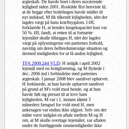
ægteskab. De havde boet i deres nuværende
lejlighed siden 2001. Roskilde Ret henviste til,
at de begge efter bodelingen havde midler til
nyt indskud. M fik tilkendt lejligheden, idet der
lagdes vægt på hans kræftsygdom. I ØL
forklarede H, at hendes lungekapacitet kun var
50 %. ØL fandt, at retten til at fortsætte
lejemålet skulle tillægges H, idet der lagdes
vægt på oplysningerne om parternes forhold,
navnlig om deres helbredsmæssige situation og
dermed muligheden for at få anden lejlighed.
TFA 2009.244 VLD
: H indgik i april 2002
lejemål med en boligforening, og M flyttede i
dec. 2006 ind i forbindelse med parternes
ægteskab. I januar 2008 blev samlivet ophævet.
H forklarede, at hun havde ophævet samlivet
på grund af M's vold mod hende, og at hun
havde følt sig presset til at love ham
lejligheden. M var i 1. instans idømt 3
måneders fængsel for vold mod H, men
ankesagen var endnu ikke afgjort. Selv om der
måtte være indgået en aftale mellem M og H
om, at M skulle overtage lejemålet, var aftalen
under de foreliggende omstændigheder ikke