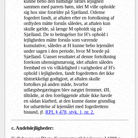
kunne bebo den hidtidige fælles lejlighed
sammen med parrets børn, idet M ville opholde
sig hos sine forældre på Sjælland. Odense
fogedret fandt, at aftalen efter en fortolkning af
ordlyden måtte forstås således, at aftalen kun
skulle gælde, så længe M opholdt sig på
Sjælland. De to betingelser for H's ophold i
lejligheden måtte forstås som værende
kumulative, således at H kunne bebo lejemålet
under sagen i den periode, hvor M boede på
Sjælland. Uanset resultatet af denne fortolkning
forekom uhensigtsmæssig, idet aftalen således
frembød en vis vilkårlighed i varigheden af H's
ophold i lejligheden, fandt fogedretten det ikke
tilstrækkeligt godtgjort, at aftalen skulle
fortolkes på anden måde, hvorfor
udlægsbegæringen blev nægtet fremmet. ØL
tiltrådte, at den foreliggende aftale ikke havde
en sådan klarhed, at den kunne danne grundlag
for udsættelse af lejemålet med fogedrettens
bistand, jf.
RPL § 478, styk. 1, nr. 2.
c. Andelslejligheder: