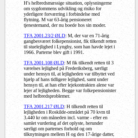
H's helbredsmæssige situation, oplysningerne
om sygdommens udvikling og risiko for
yderligere forværring i forbindelse med
flytning. M var 63-årig pensioneret
tjenestemand, der nu boede hos sin moder.
TFA 2001.23/2 ØLD
: M, der var en 71-årig
gangbesværet folkepensionist, fik tilkendt retten
til stuelejlighed i Lyngby, som han havde lejet i
1966. Parterne blev gift i 1991.
TFA 2001.108 ØLD
: M fik tilkendt retten til 3
værelses lejlighed på Frederiksberg, særligt
under hensyn til, at lejligheden var tilbyttet ved
hjælp af hans tidligere lejlighed, samt under
hensyn til, at han efter lejekontrakten alene var
lejer af lejligheden. Begge var folkepensionister
med helbredsproblemer.
TFA 2001.217 ØLD
: H tilkendt retten til
lejligheden i Roskilde-området på 70 kvm til
3.440 kr om måneden incl. varme - efter en
samlet vurdering af det oplyste, herunder
særligt om parternes forhold og om
tilknytningen mellem H og den 17-årige datter,