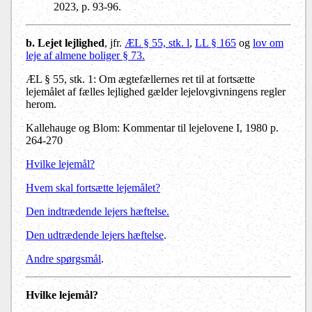
2023, p. 93-96.
b. Lejet lejlighed
, jfr.
ÆL § 55, stk. l
,
LL § 165
og
lov om
leje af almene boliger § 73.
ÆL § 55, stk. 1: Om ægtefællernes ret til at fortsætte
lejemålet af fælles lejlighed gælder lejelovgivningens regler
herom.
Kallehauge og Blom: Kommentar til lejelovene I, 1980 p.
264-270
Hvilke lejemål?
Hvem skal fortsætte lejemålet?
Den indtrædende lejers hæftelse.
Den udtrædende lejers hæftelse
.
Andre spørgsmål
.
Hvilke lejemål?