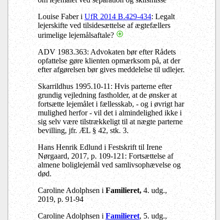
Louise Faber i
UfR 2014 B.429-434
: Legalt
lejerskifte ved tilsidesættelse af ægtefællers
urimelige lejemålsaftale?
ADV 1983.363: Advokaten bør efter Rådets
opfattelse gøre klienten opmærksom på, at der
efter afgørelsen bør gives meddelelse til udlejer.
Skarrildhus 1995.10-11: Hvis parterne efter
grundig vejledning fastholder, at de ønsker at
fortsætte lejemålet i fællesskab, - og i øvrigt har
mulighed herfor - vil det i almindelighed ikke i
sig selv være tilstrækkeligt til at nægte parterne
bevilling, jfr. ÆL § 42, stk. 3.
Hans Henrik Edlund i Festskrift til Irene
Nørgaard, 2017, p. 109-121: Fortsættelse af
almene boliglejemål ved samlivsophævelse og
død.
Caroline Adolphsen i
Familieret,
4. udg.,
2019, p. 91-94
Caroline Adolphsen i
Familieret
, 5. udg.,