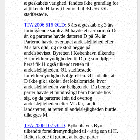
ægteskabets varighed, fandtes ikke grundlag for
at tilkende H krav i henhold til ÆL 56. ØL
stadfæstede.
TFA 2006.516 ØLD
: 5 års ægteskab og 3 års
forudgående samliv. M havde et særbarn på 16
år, og parterne havde datteren D på 5½ år.
Parterne havde overtaget andelslejlighed efter
M's fars død, og de stod begge på
andelsbeviset. Byretten i København tilkendte
H forældremyndigheden til D, og som følge
heraf fik H også tilkendt retten til
andelslejligheden. ØL stadfæstede
forældremyndighedsafgørelsen. ØL udtalte, at
D ikke gik i skole i det lokalområde, hvor
andelslejligheden var beliggende. Da begge
parter havde et mindreårigt barn boende hos
sig, og da parterne i sin tid overtog
andelslejligheden efter M's far, fandt
landsretten, at retten til andelslejligheden burde
tillægges M.
TFA 2006.107 ØLD
: Københavns Byret
tilkendte forældremyndighed til 4-årig søn til H.
Retten lagde til grund, at begge parter