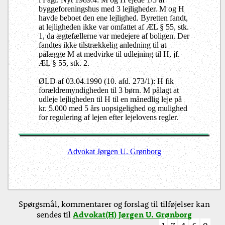
byggeforeningshus med 3 lejligheder. M og H
havde beboet den ene lejlighed. Byretten fandt,
at lejligheden ikke var omfattet af ÆL § 55, stk.
1, da ægtefællerne var medejere af boligen. Der
fandtes ikke tilstrækkelig anledning til at
pålægge M at medvirke til udlejning til H, jf.
ÆL § 55, stk. 2.
ØLD af 03.04.1990 (10. afd. 273/1): H fik
forældremyndigheden til 3 børn. M pålagt at
udleje lejligheden til H til en månedlig leje på
kr. 5.000 med 5 års uopsigelighed og mulighed
for regulering af lejen efter lejelovens regler.
Advokat Jørgen U. Grønborg
Spørgsmål, kommentarer og forslag til tilføjelser kan
sendes til
Advokat(H) Jørgen U. Grønborg