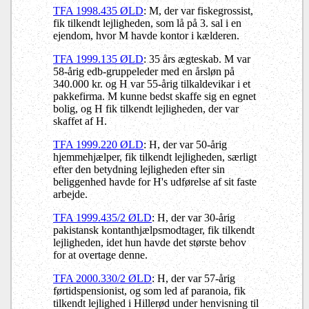
TFA 1998.435 ØLD
: M, der var fiskegrossist,
fik tilkendt lejligheden, som lå på 3. sal i en
ejendom, hvor M havde kontor i kælderen.
TFA 1999.135 ØLD
: 35 års ægteskab. M var
58-årig edb-gruppeleder med en årsløn på
340.000 kr. og H var 55-årig tilkaldevikar i et
pakkefirma. M kunne bedst skaffe sig en egnet
bolig, og H fik tilkendt lejligheden, der var
skaffet af H.
TFA 1999.220 ØLD
: H, der var 50-årig
hjemmehjælper, fik tilkendt lejligheden, særligt
efter den betydning lejligheden efter sin
beliggenhed havde for H's udførelse af sit faste
arbejde.
TFA 1999.435/2 ØLD
: H, der var 30-årig
pakistansk kontanthjælpsmodtager, fik tilkendt
lejligheden, idet hun havde det største behov
for at overtage denne.
TFA 2000.330/2 ØLD
: H, der var 57-årig
førtidspensionist, og som led af paranoia, fik
tilkendt lejlighed i Hillerød under henvisning til