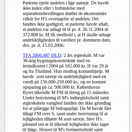
Parterne ejede andelen i lige sameje. De havde
ikke inden eller i forbindelse med
separationsbevillingen drøftet de økonomiske
vilkår for H's overtagelse af andelen. Det
fandtes ikke godtgjort, at parterne havde aftalt,
at andelen var udlagt til H pr. d. 26.11.2004 til
372.808 kr. M fik medhold i, at H skulle udtage
andelslejligheden til værdien pr. dommens dato,
dvs. pr. d. 15.03.2006.
TFA 2006.487 ØLD
: 2 års ægteskab. M var
38-årig bygningskonstruktør med en
årsindkomst i 2004 på 182.000 kr. H var 29 år
og fra Thailand. Hun modtog kontanthjælp. M
havde som særeje en andelslejlighed med en
værdi på 150.000-250.000 kr., og en kontant
opsparing på ca. 500.000 kr. Københavns
Byret tilkendte M FM til dreng på 15 måneder.
Under henvisning til M's indtægtsforhold samt
ægteskabets varighed fandtes der ikke grundlag
for at pålægge M bidragspligt.
Da M havde fået
tillagt FM over S, samt under henvisning til at
lejligheden tilhørte M som særeje, blev H's
påstand om at få tilkendt lejligheden ikke taget
til følge.
Henset til M's formueforhold samt