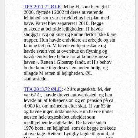
TFA 2011.72 ØLK
: M og H, som blev gift i
2000, flyttede i 2002
til deres nuværende
lejlighed, som var et rækkehus i et plan med
have. Parret blev separeret i 2010. Begge
ønskede at beholde lejligheden. H havde
slidgigt i ryg og knæ og kunne derfor ikke klare
trapper. Hun havde endvidere sit arbejde og sin
familie tæt på. M havde en hjerneskade og
havde svært ved at overskue en flytning og
havde endvidere behov for at kunne »nusse i
haven«. Retten i Glostrup fandt, at H's behov
bedre kunne tilgodeses i en anden bolig, og
tillagde M retten til lejligheden. ØL
stadfæstede.
TFA 2013.72 ØLD
: 42 års ægteskab. M, der
var 67 år, havde drevet autoværksted, og han
levede nu af folkepension og en pension på ca.
4.000 kr. om måneden efter skat. H var 63 år
og havde ingen uddannelse. Hun havde under
næsten hele ægteskabet arbejdet som
medhjælpende ægtefælle. De havde siden
1976 boet i en lejlighed, som de begge ønskede
at overtage. Retten i Lyngby lagde til grund, at