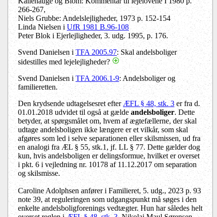
Kallehauge og Blom: Kommentar til lejelovene I 1980 p.
266-267,
Niels Grubbe: Andelslejligheder, 1973 p. 152-154
Linda Nielsen i
UfR 1981 B.96-108
Peter Blok i Ejerlejligheder, 3. udg. 1995, p. 176.
Svend Danielsen i
TFA 2005.97
: Skal andelsboliger
sidestilles med lejelejligheder?
Svend Danielsen i
TFA 2006.1-9
: Andelsboliger og
familieretten.
Den krydsende udtagelsesret efter
ÆFL § 48, stk. 3
er fra d.
01.01.2018 udvidet til også at gælde
andelsboliger
. Dette
betyder, at spørgsmålet om, hvem af ægtefællerne, der skal
udtage andelsboligen ikke længere er et vilkår, som skal
afgøres som led i selve separationen eller skilsmissen, ud fra
en analogi fra ÆL § 55, stk.1, jf. LL § 77. Dette gælder dog
kun, hvis andelsboligen er delingsformue, hvilket er overset
i pkt. 6 i vejledning nr. 10178 af 11.12.2017 om separation
og skilsmisse.
Caroline Adolphsen anfører i Familieret, 5. udg., 2023 p. 93
note 39, at reguleringen som udgangspunkt må søges i den
enkelte andelsboligforenings vedtægter. Hun har således helt
overset reglen i
ÆFL § 48, stk. 3
. Nikolaj Maul Sørensen