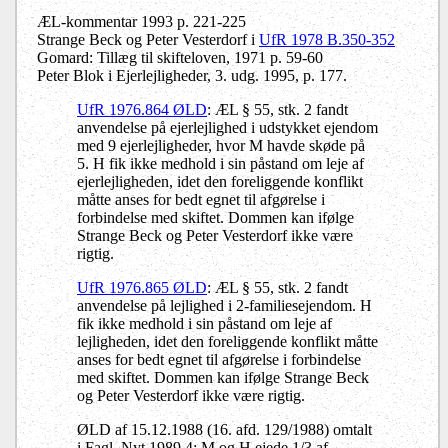
ÆL-kommentar 1993 p. 221-225
Strange Beck og Peter Vesterdorf i
UfR 1978 B.350-352
Gomard: Tillæg til skifteloven, 1971 p. 59-60
Peter Blok i Ejerlejligheder, 3. udg. 1995, p. 177.
UfR 1976.864 ØLD
: ÆL § 55, stk. 2 fandt
anvendelse på ejerlejlighed i udstykket ejendom
med 9 ejerlejligheder, hvor M havde skøde på
5. H fik ikke medhold i sin påstand om leje af
ejerlejligheden, idet den foreliggende konflikt
måtte anses for bedt egnet til afgørelse i
forbindelse med skiftet. Dommen kan ifølge
Strange Beck og Peter Vesterdorf ikke være
rigtig.
UfR 1976.865 ØLD
: ÆL § 55, stk. 2 fandt
anvendelse på lejlighed i 2-familiesejendom. H
fik ikke medhold i sin påstand om leje af
lejligheden, idet den foreliggende konflikt måtte
anses for bedt egnet til afgørelse i forbindelse
med skiftet. Dommen kan ifølge Strange Beck
og Peter Vesterdorf ikke være rigtig.
ØLD af 15.12.1988 (16. afd. 129/1988) omtalt
i Fagl. Nyt 1989.4: M og H ejede 1/3 af