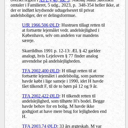
omtaler i Familieret, 5 udg., 2023, p. 348-354 heller ikke, at
der er indført krydsende udtagelsesret til privat
andelsboliger, der er delingsforrmue.
UfR 1966.506 ØLD
: Hustruen tillagt retten til
at fortsætte lejemålet vedr. andelslejlighed i
København, selv om andelen var mandens
særeje.
Skarrildhus 1991 p. 12-13: ÆL § 42 gælder
analogt, hvis Lejeloven § 77 finder analog
anvendelse på andelslejligheden.
TFA 2002.400 ØLD
: H tillagt retten til at
fortsætte lejemålet i andelsbolig, som parterne
havde købt i lige sameje i 1990, idet H havde
fået tilkendt F, til de to børn på 12 og 9 år.
TFA 2002.422 ØLD
: H tilkendt retten til
andelslejlighed, som tilhørte H's bodel. Begge
havde behov for en bolig. M havde ikke
godtgjort at have mere brug for lejligheden end
H.
TFA 2003.74 ØLD
: 33 års ægteskab. M var