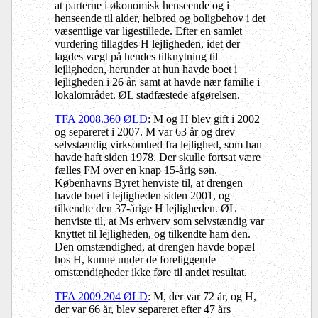
at parterne i økonomisk henseende og i
henseende til alder, helbred og boligbehov i det
væsentlige var ligestillede. Efter en samlet
vurdering tillagdes H lejligheden, idet der
lagdes vægt på hendes tilknytning til
lejligheden, herunder at hun havde boet i
lejligheden i 26 år, samt at havde nær familie i
lokalområdet. ØL stadfæstede afgørelsen.
TFA 2008.360 ØLD
: M og H blev gift i 2002
og separeret i 2007. M var 63 år og drev
selvstændig virksomhed fra lejlighed, som han
havde haft siden 1978. Der skulle fortsat være
fælles FM over en knap 15-årig søn.
Københavns Byret henviste til, at drengen
havde boet i lejligheden siden 2001, og
tilkendte den 37-årige H lejligheden. ØL
henviste til, at Ms erhverv som selvstændig var
knyttet til lejligheden, og tilkendte ham den.
Den omstændighed, at drengen havde bopæl
hos H, kunne under de foreliggende
omstændigheder ikke føre til andet resultat.
TFA 2009.204 ØLD
: M, der var 72 år, og H,
der var 66 år, blev separeret efter 47 års