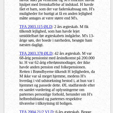
hjulpet med fremskaffelse af indskud. H havde
fået et barn, som der var faderskabssag om. H's
muligheder for hurtigt at få en anden lejlighed
måtte antages at være større end M's.
TFA 2003.115 ØLD
: 2 års ægteskab. M fik
tilkendt lejlighed, som han havde lejet
umiddelbart før ægteskabets indgåelse. M's 13-
årige søn, der boede i nærheden, besøgte ham
næsten dagligt.
TFA 2003.378 ØLD
: 42 års ægteskab. M var
68-årig pensionist med årsindkomst på 200.000
kr. H var 62-årig efterlønsmodtager, der ikke
havde anden pension end folkepensionen.
Retten i Brøndbyerne tilkendt H lejligheden, da
M ikke var så meget hjemme, medens H's
hverdag i vid udstrækning bestod i, at hun var i
hjemmet og passede dette. ØL stadfæstede efter
en samlet vurdering af oplysningerne om
parternes personlige forhold, herunder om H's
helbredstilstand og parternes respektive
tilværelse i tilknytning til boligen.
TFA 2004.21/2 VLD
: 6 års ægteskab. Begge