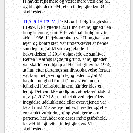
H havde rejst mere og været mere væk end M,
og tillagde derfor M retten til lejligheden ØL
stadfæstede.
TFA 2015.199 VLD
: M og H indgik ægteskab
i 1999. De flyttede i 2011 ind i en lejlighed i en
boligforening, som H havde haft boligbrev til
siden 1966. I lejekontrakten var H angivet som
lejer, og kontrakten var underskrevet af hende
som lejer og af M som ægtefælle. I
begyndelsen af 2014 ophævede de samlivet.
Retten i Aarhus lagde til grund, at lejligheden
var skaffet ved hjælp af H's boligbrev fra 1966,
at hun efter parternes samlivsophævelse fortsat
var kommet jævnligt i lejligheden, og at M
havde mulighed for at få anvist en anden
lejlighed i boligforeningen, når der blev en
ledig. Det var ikke godtgjort, at beboerindskud
m.v. på 207.312 kr. indbetalt ved lejemålets
indgåelse udelukkende eller overvejende var
betalt med M's særejemidler. Herefter og efter
en samlet vurdering af oplysningerne om
parterne, herunder om deres indtægtsforhold,
blev H tillagt retten til lejligheden. VL
stadfæstede.