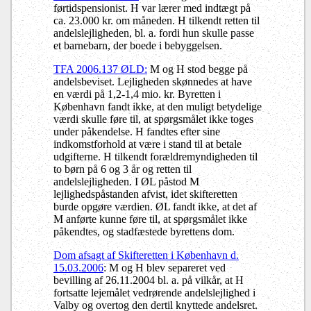
førtidspensionist. H var lærer med indtægt på
ca. 23.000 kr. om måneden. H tilkendt retten til
andelslejligheden, bl. a. fordi hun skulle passe
et barnebarn, der boede i bebyggelsen.
TFA 2006.137 ØLD:
M og H stod begge på
andelsbeviset. Lejligheden skønnedes at have
en værdi på 1,2-1,4 mio. kr. Byretten i
København fandt ikke, at den muligt betydelige
værdi skulle føre til, at spørgsmålet ikke toges
under påkendelse. H fandtes efter sine
indkomstforhold at være i stand til at betale
udgifterne. H tilkendt forældremyndigheden til
to børn på 6 og 3 år og retten til
andelslejligheden. I ØL påstod M
lejlighedspåstanden afvist, idet skifteretten
burde opgøre værdien. ØL fandt ikke, at det af
M anførte kunne føre til, at spørgsmålet ikke
påkendtes, og stadfæstede byrettens dom.
Dom afsagt af Skifteretten i København d.
15.03.2006
: M og H blev separeret ved
bevilling af 26.11.2004 bl. a. på vilkår, at H
fortsatte lejemålet vedrørende andelslejlighed i
Valby og overtog den dertil knyttede andelsret.