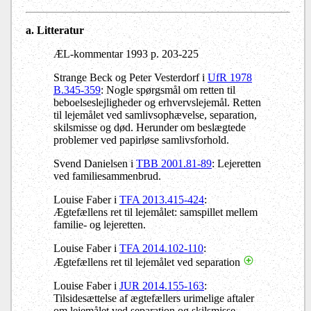
a. Litteratur
ÆL-kommentar 1993 p. 203-225
Strange Beck og Peter Vesterdorf i
UfR 1978
B.345-359
: Nogle spørgsmål om retten til
beboelseslejligheder og erhvervslejemål. Retten
til lejemålet ved samlivsophævelse, separation,
skilsmisse og død. Herunder om beslægtede
problemer ved papirløse samlivsforhold.
Svend Danielsen i
TBB 2001.81-89
: Lejeretten
ved familiesammenbrud.
Louise Faber i
TFA 2013.415-424
:
Ægtefællens ret til lejemålet: samspillet mellem
familie- og lejeretten.
Louise Faber i
TFA 2014.102-110
:
Ægtefællens ret til lejemålet ved separation
Louise Faber i
JUR 2014.155-163
:
Tilsidesættelse af ægtefællers urimelige aftaler
om lejemålet ved separation og skilsmisse