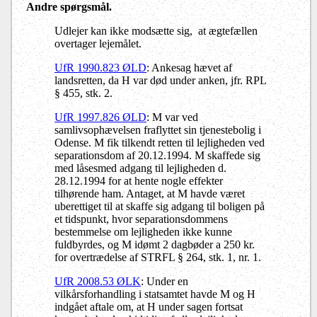
Andre spørgsmål.
Udlejer kan ikke modsætte sig, at ægtefællen
overtager lejemålet.
UfR 1990.823 ØLD
: Ankesag hævet af
landsretten, da H var død under anken, jfr. RPL
§ 455, stk. 2.
UfR 1997.826 ØLD
:
M var ved
samlivsophævelsen fraflyttet sin tjenestebolig i
Odense. M fik tilkendt retten til lejligheden ved
separationsdom af 20.12.1994. M skaffede sig
med låsesmed adgang til lejligheden d.
28.12.1994 for at hente nogle effekter
tilhørende ham. Antaget, at M havde været
uberettiget til at skaffe sig adgang til boligen på
et tidspunkt, hvor separationsdommens
bestemmelse om lejligheden ikke kunne
fuldbyrdes, og M idømt 2 dagbøder a 250 kr.
for overtrædelse af STRFL § 264, stk. 1, nr. 1.
UfR 2008.53 ØLK
: Under en
vilkårsforhandling i statsamtet havde M og H
indgået aftale om, at H under sagen fortsat