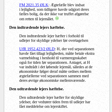
FM 2021.35 ØLK
: Ægtefælle blev indsat
i lejlighed, som tidligere havde udgjort deres
fælles bolig, da der ikke var truffet afgørelse
om retten til lejemålet.
Den indtrædende lejers hæftelse.
Den indtrædende lejer hæfter i forhold til
udlejer for skyldige ydelser før overtagelsen
UfR 1952.423/2 ØLD
: H, der ved separationen
havde fået tillagt lejligheden, måtte betale ekstra
varmebidrag i henhold til varmeregnskabet
også for tiden før separationen. Antaget, at H
var indtrådt i det løbende lejemål, således at de
økonomiske følger deraf måtte ordnes mellem
ægtefællerne ved separationen sammen med
deres øvrige økonomiske mellemværende.
Den udtrædende lejers hæftelse.
Den udtrædende lejer hæfter for skyldige
ydelser, der vedrører tiden frem til udlejer har
fået meddelelse om lejerskiftet.