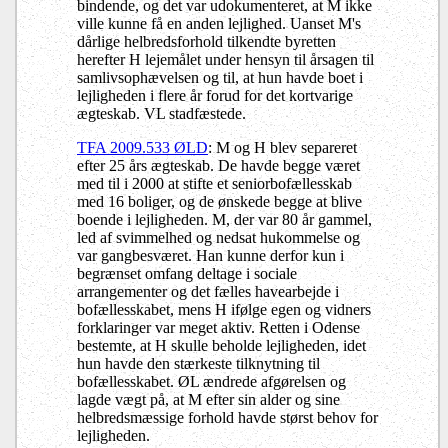
bindende, og det var udokumenteret, at M ikke
ville kunne få en anden lejlighed. Uanset M's
dårlige helbredsforhold tilkendte byretten
herefter H lejemålet under hensyn til årsagen til
samlivsophævelsen og til, at hun havde boet i
lejligheden i flere år forud for det kortvarige
ægteskab. VL stadfæstede.
TFA 2009.533 ØLD
: M og H blev separeret
efter 25 års ægteskab. De havde begge været
med til i 2000 at stifte et seniorbofællesskab
med 16 boliger, og de ønskede begge at blive
boende i lejligheden. M, der var 80 år gammel,
led af svimmelhed og nedsat hukommelse og
var gangbesværet. Han kunne derfor kun i
begrænset omfang deltage i sociale
arrangementer og det fælles havearbejde i
bofællesskabet, mens H ifølge egen og vidners
forklaringer var meget aktiv. Retten i Odense
bestemte, at H skulle beholde lejligheden, idet
hun havde den stærkeste tilknytning til
bofællesskabet. ØL ændrede afgørelsen og
lagde vægt på, at M efter sin alder og sine
helbredsmæssige forhold havde størst behov for
lejligheden.