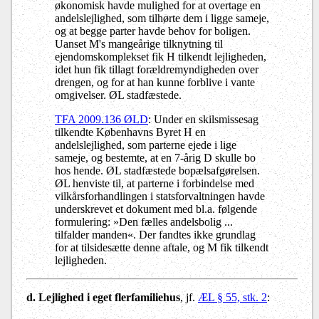
økonomisk havde mulighed for at overtage en
andelslejlighed, som tilhørte dem i ligge sameje,
og at begge parter havde behov for boligen.
Uanset M's mangeårige tilknytning til
ejendomskomplekset fik H tilkendt lejligheden,
idet hun fik tillagt forældremyndigheden over
drengen, og for at han kunne forblive i vante
omgivelser. ØL stadfæstede.
TFA 2009.136 ØLD
: Under en skilsmissesag
tilkendte Københavns Byret H en
andelslejlighed, som parterne ejede i lige
sameje, og bestemte, at en 7-årig D skulle bo
hos hende. ØL stadfæstede bopælsafgørelsen.
ØL henviste til, at parterne i forbindelse med
vilkårsforhandlingen i statsforvaltningen havde
underskrevet et dokument med bl.a. følgende
formulering: »Den fælles andelsbolig ...
tilfalder manden«. Der fandtes ikke grundlag
for at tilsidesætte denne aftale, og M fik tilkendt
lejligheden.
d. Lejlighed i eget flerfamiliehus
, jf.
ÆL § 55, stk. 2
: