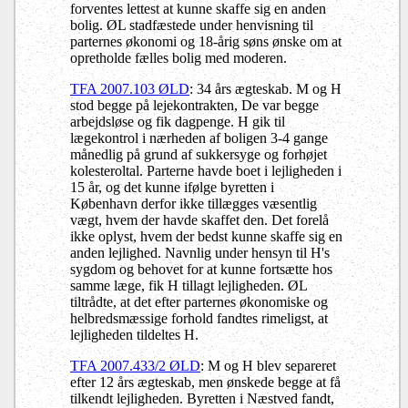
forventes lettest at kunne skaffe sig en anden
bolig. ØL stadfæstede under henvisning til
parternes økonomi og 18-årig søns ønske om at
opretholde fælles bolig med moderen.
TFA 2007.103 ØLD
: 34 års ægteskab. M og H
stod begge på lejekontrakten, De var begge
arbejdsløse og fik dagpenge. H gik til
lægekontrol i nærheden af boligen 3-4 gange
månedlig på grund af sukkersyge og forhøjet
kolesteroltal. Parterne havde boet i lejligheden i
15 år, og det kunne ifølge byretten i
København derfor ikke tillægges væsentlig
vægt, hvem der havde skaffet den. Det forelå
ikke oplyst, hvem der bedst kunne skaffe sig en
anden lejlighed. Navnlig under hensyn til H's
sygdom og behovet for at kunne fortsætte hos
samme læge, fik H tillagt lejligheden. ØL
tiltrådte, at det efter parternes økonomiske og
helbredsmæssige forhold fandtes rimeligst, at
lejligheden tildeltes H
.
TFA 2007.433/2 ØLD
: M og H blev separeret
efter 12 års ægteskab, men ønskede begge at få
tilkendt lejligheden. Byretten i Næstved fandt,