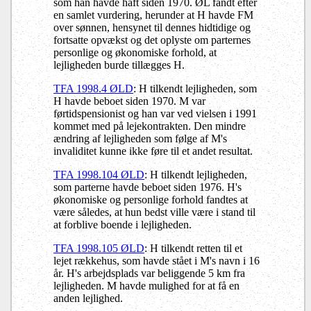
som han havde haft siden 1970. ØL fandt efter
en samlet vurdering, herunder at H havde FM
over sønnen, hensynet til dennes hidtidige og
fortsatte opvækst og det oplyste om parternes
personlige og økonomiske forhold, at
lejligheden burde tillægges H.
TFA 1998.4 ØLD
: H tilkendt lejligheden, som
H havde beboet siden 1970. M var
førtidspensionist og han var ved vielsen i 1991
kommet med på lejekontrakten. Den mindre
ændring af lejligheden som følge af M's
invaliditet kunne ikke føre til et andet resultat.
TFA 1998.104 ØLD
: H tilkendt lejligheden,
som parterne havde beboet siden 1976. H's
økonomiske og personlige forhold fandtes at
være således, at hun bedst ville være i stand til
at forblive boende i lejligheden.
TFA 1998.105 ØLD
: H tilkendt retten til et
lejet rækkehus, som havde stået i M's navn i 16
år. H's arbejdsplads var beliggende 5 km fra
lejligheden. M havde mulighed for at få en
anden lejlighed.