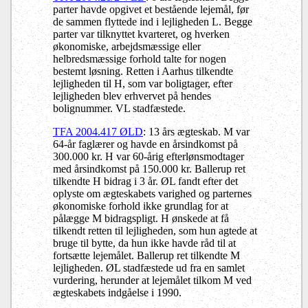
parter havde opgivet et bestående lejemål, før
de sammen flyttede ind i lejligheden L. Begge
parter var tilknyttet kvarteret, og hverken
økonomiske, arbejdsmæssige eller
helbredsmæssige forhold talte for nogen
bestemt løsning. Retten i Aarhus tilkendte
lejligheden til H, som var boligtager, efter
lejligheden blev erhvervet på hendes
bolignummer. VL stadfæstede.
TFA 2004.417 ØLD
: 13 års ægteskab. M var
64-år faglærer og havde en årsindkomst på
300.000 kr. H var 60-årig efterlønsmodtager
med årsindkomst på 150.000 kr. Ballerup ret
tilkendte H bidrag i 3 år. ØL fandt efter det
oplyste om ægteskabets varighed og parternes
økonomiske forhold ikke grundlag for at
pålægge M bidragspligt. H ønskede at få
tilkendt retten til lejligheden, som hun agtede at
bruge til bytte, da hun ikke havde råd til at
fortsætte lejemålet. Ballerup ret tilkendte M
lejligheden. ØL stadfæstede ud fra en samlet
vurdering, herunder at lejemålet tilkom M ved
ægteskabets indgåelse i 1990.