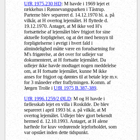
UfR 1975.230 HD
: M havde i 1969 lejet et
rækkehus i Rønnevangsparken i Tåstrup.
Parterne blev separeret d. 14.12.1970 bl. a. på
vilkår, at H overtog lejemålet. H flyttede d.
19.12.1970. Antaget, at M ikke ved H's
fortsættelse af lejemålet blev frigjort for sine
aktuelle forpligtelser, og at det med hensyn til
forpligtelserne i øvrigt i hvert fald i
almindelighed måtte være en forudsætning for
M's frigørelse, at det over for udlejer var
dokumenteret, at H fortsatte lejemålet. Da
udlejer ikke havde modtaget nogen meddelelse
om, at H fortsatte lejemålet, kunne M ikke
anses for frigjort og dømtes til at betale leje m.v.
for 3 måneder efter fraflytningen. Komm. af
Jørgen Trolle i
UfR 1975 B.387-389
.
UfR 1996.1259/2 ØLD
: M og H havde i
fællesskab lejet en villa i Roskilde. De blev
separeret i april 1993 bl. a. på vilkår, at M
overtog lejemålet. Udlejer blev gjort bekendt
hermed d. 12.10.1993. Antaget, at H alene
hæftede for krav vedrørende lejeforholdet, som
var opstået inden dette tidspunkt.