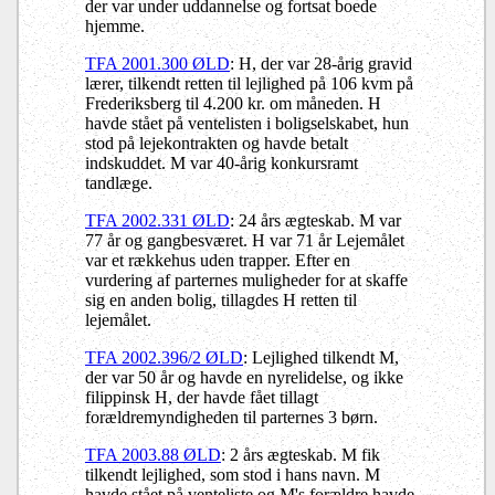
der var under uddannelse og fortsat boede
hjemme.
TFA 2001.300 ØLD
: H, der var 28-årig gravid
lærer, tilkendt retten til lejlighed på 106 kvm på
Frederiksberg til 4.200 kr. om måneden. H
havde stået på ventelisten i boligselskabet, hun
stod på lejekontrakten og havde betalt
indskuddet. M var 40-årig konkursramt
tandlæge.
TFA 2002.331 ØLD
: 24 års ægteskab. M var
77 år og gangbesværet. H var 71 år Lejemålet
var et rækkehus uden trapper. Efter en
vurdering af parternes muligheder for at skaffe
sig en anden bolig, tillagdes H retten til
lejemålet.
TFA 2002.396/2 ØLD
: Lejlighed tilkendt M,
der var 50 år og havde en nyrelidelse, og ikke
filippinsk H, der havde fået tillagt
forældremyndigheden til parternes 3 børn.
TFA 2003.88 ØLD
: 2 års ægteskab. M fik
tilkendt lejlighed, som stod i hans navn. M
havde stået på venteliste og M's forældre havde