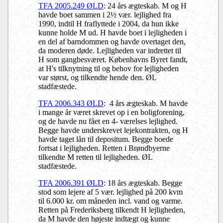
TFA 2005.249 ØLD
: 24 års ægteskab. M og H
havde boet sammen i 2½ vær. lejlighed fra
1990, indtil H fraflyttede i 2004, da hun ikke
kunne holde M ud. H havde boet i lejligheden i
en del af barndommen og havde overtaget den,
da moderen døde. Lejligheden var indrettet til
H som gangbesværet. Københavns Byret fandt,
at H's tilknytning til og behov for lejligheden
var størst, og tilkendte hende den. ØL
stadfæstede.
TFA 2006.343 ØLD
: 4 års ægteskab. M havde
i mange år været skrevet op i en boligforening,
og de havde nu fået en 4- værelses lejlighed.
Begge havde underskrevet lejekontrakten, og H
havde taget lån til depositum. Begge boede
fortsat i lejligheden. Retten i Brøndbyerne
tilkendte M retten til lejligheden. ØL
stadfæstede.
TFA 2006.391 ØLD
: 18 års ægteskab. Begge
stod som lejere af 5 vær. lejlighed på 200 kvm
til 6.000 kr. om måneden incl. vand og varme.
Retten på Frederiksberg tilkendt H lejligheden,
da M havde den højeste indtægt og kunne