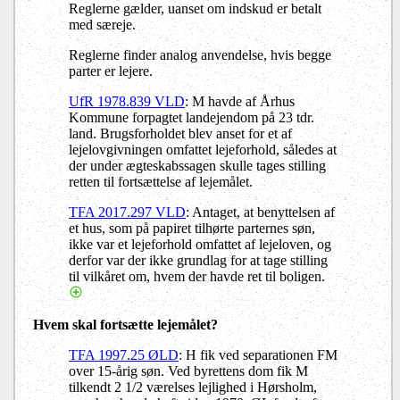
Reglerne gælder, uanset om indskud er betalt
med særeje.
Reglerne finder analog anvendelse, hvis begge
parter er lejere.
UfR 1978.839 VLD
: M havde af Århus
Kommune forpagtet landejendom på 23 tdr.
land. Brugsforholdet blev anset for et af
lejelovgivningen omfattet lejeforhold, således at
der under ægteskabssagen skulle tages stilling
retten til fortsættelse af lejemålet.
TFA 2017.297 VLD
: Antaget, at benyttelsen af
et hus, som på papiret tilhørte parternes søn,
ikke var et lejeforhold omfattet af lejeloven, og
derfor var der ikke grundlag for at tage stilling
til vilkåret om, hvem der havde ret til boligen.
Hvem skal fortsætte lejemålet?
TFA 1997.25 ØLD
: H fik ved separationen FM
over 15-årig søn. Ved byrettens dom fik M
tilkendt 2 1/2 værelses lejlighed i Hørsholm,