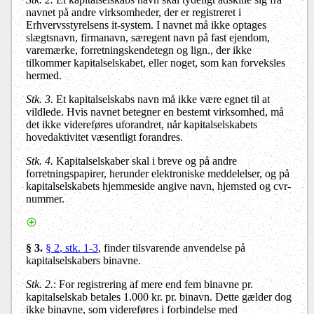
navnet på andre virksomheder, der er registreret i
Erhvervsstyrelsens it-system
. I navnet må ikke optages
slægtsnavn, firmanavn, særegent navn på fast ejendom,
varemærke, forretningskendetegn og lign., der ikke
tilkommer kapitalselskabet, eller noget, som kan forveksles
hermed.
Stk. 3
.
Et kapitalselskabs navn må ikke være egnet til at
vildlede. Hvis navnet betegner en bestemt virksomhed, må
det ikke videreføres uforandret, når kapitalselskabets
hovedaktivitet væsentligt forandres.
Stk. 4
.
Kapitalselskaber skal i breve og på andre
forretningspapirer, herunder elektroniske meddelelser, og på
kapitalselskabets hjemmeside angive navn, hjemsted og cvr-
nummer.
§ 3
.
§ 2
, stk. 1-3
,
finder tilsvarende anvendelse på
kapitalselskabers binavne.
Stk. 2
.
: For registrering af mere end fem binavne pr.
kapitalselskab betales 1.000 kr. pr. binavn. Dette gælder dog
ikke binavne, som videreføres i forbindelse med