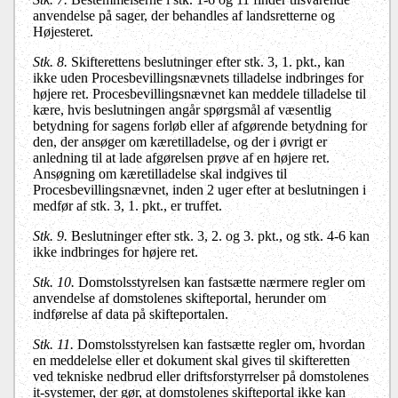
anvendelse på sager, der behandles af landsretterne og
Højesteret.
Stk. 8.
Skifterettens beslutninger efter stk. 3, 1. pkt., kan
ikke uden Procesbevillingsnævnets tilladelse indbringes for
højere ret. Procesbevillingsnævnet kan meddele tilladelse til
kære, hvis beslutningen angår spørgsmål af væsentlig
betydning for sagens forløb eller af afgørende betydning for
den, der ansøger om kæretilladelse, og der i øvrigt er
anledning til at lade afgørelsen prøve af en højere ret.
Ansøgning om kæretilladelse skal indgives til
Procesbevillingsnævnet, inden 2 uger efter at beslutningen i
medfør af stk. 3, 1. pkt., er truffet.
Stk. 9.
Beslutninger efter stk. 3, 2. og 3. pkt., og stk. 4-6 kan
ikke indbringes for højere ret.
Stk. 10.
Domstolsstyrelsen kan fastsætte nærmere regler om
anvendelse af domstolenes skifteportal, herunder om
indførelse af data på skifteportalen.
Stk. 11.
Domstolsstyrelsen kan fastsætte regler om, hvordan
en meddelelse eller et dokument skal gives til skifteretten
ved tekniske nedbrud eller driftsforstyrrelser på domstolenes
it-systemer, der gør, at domstolenes skifteportal ikke kan