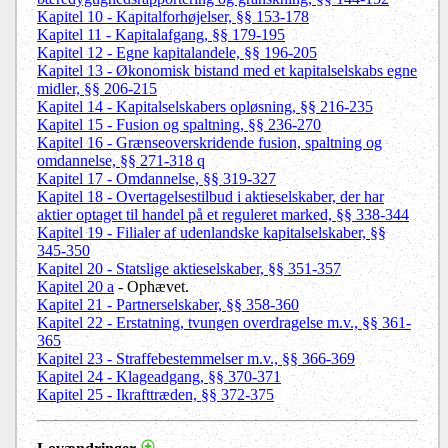
Kapitel 10 - Kapitalforhøjelser, §§ 153-178
Kapitel 11 - Kapitalafgang, §§ 179-195
Kapitel 12 - Egne kapitalandele, §§ 196-205
Kapitel 13 - Økonomisk bistand med et kapitalselskabs egne
midler, §§ 206-215
Kapitel 14 - Kapitalselskabers opløsning, §§ 216-235
Kapitel 15 - Fusion og spaltning, §§ 236-270
Kapitel 16 - Grænseoverskridende fusion, spaltning og
omdannelse, §§ 271-318 q
Kapitel 17 - Omdannelse, §§ 319-327
Kapitel 18 - Overtagelsestilbud i aktieselskaber, der har
aktier optaget til handel på et reguleret marked, §§ 338-344
Kapitel 19 - Filialer af udenlandske kapitalselskaber, §§
345-350
Kapitel 20 - Statslige aktieselskaber, §§ 351-357
Kapitel 20 a
- Ophævet.
Kapitel 21 - Partnerselskaber, §§ 358-360
Kapitel 22 - Erstatning, tvungen overdragelse m.v., §§ 361-
365
Kapitel 23 - Straffebestemmelser m.v., §§ 366-369
Kapitel 24 - Klageadgang, §§ 370-371
Kapitel 25 - Ikrafttræden, §§ 372-375