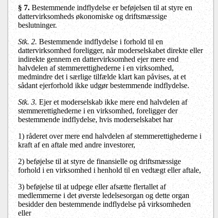
§ 7
.
Bestemmende indflydelse er beføjelsen til at styre en
dattervirksomheds økonomiske og driftsmæssige
beslutninger.
Stk. 2
.
Bestemmende indflydelse i forhold til en
dattervirksomhed foreligger, når moderselskabet direkte eller
indirekte gennem en dattervirksomhed ejer mere end
halvdelen af stemmerettighederne i en virksomhed,
medmindre det i særlige tilfælde klart kan påvises, at et
sådant ejerforhold ikke udgør bestemmende indflydelse.
Stk. 3
.
Ejer et moderselskab ikke mere end halvdelen af
stemmerettighederne i en virksomhed, foreligger der
bestemmende indflydelse, hvis moderselskabet har
1) råderet over mere end halvdelen af stemmerettighederne i
kraft af en aftale med andre investorer,
2) beføjelse til at styre de finansielle og driftsmæssige
forhold i en virksomhed i henhold til en vedtægt eller aftale,
3) beføjelse til at udpege eller afsætte flertallet af
medlemmerne i det øverste ledelsesorgan og dette organ
besidder den bestemmende indflydelse på virksomheden
eller