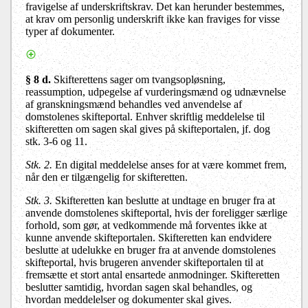
fravigelse af underskriftskrav. Det kan herunder bestemmes,
at krav om personlig underskrift ikke kan fraviges for visse
typer af dokumenter.
§ 8 d.
Skifterettens sager om tvangsopløsning,
reassumption, udpegelse af vurderingsmænd og udnævnelse
af granskningsmænd behandles ved anvendelse af
domstolenes skifteportal. Enhver skriftlig meddelelse til
skifteretten om sagen skal gives på skifteportalen, jf. dog
stk. 3-6 og 11.
Stk. 2.
En digital meddelelse anses for at være kommet frem,
når den er tilgængelig for skifteretten.
Stk. 3.
Skifteretten kan beslutte at undtage en bruger fra at
anvende domstolenes skifteportal, hvis der foreligger særlige
forhold, som gør, at vedkommende må forventes ikke at
kunne anvende skifteportalen. Skifteretten kan endvidere
beslutte at udelukke en bruger fra at anvende domstolenes
skifteportal, hvis brugeren anvender skifteportalen til at
fremsætte et stort antal ensartede anmodninger. Skifteretten
beslutter samtidig, hvordan sagen skal behandles, og
hvordan meddelelser og dokumenter skal gives.