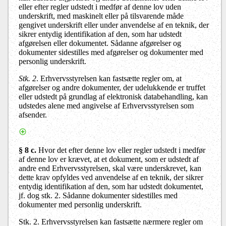
eller efter regler udstedt i medfør af denne lov uden
underskrift, med maskinelt eller på tilsvarende måde
gengivet underskrift eller under anvendelse af en teknik, der
sikrer entydig identifikation af den, som har udstedt
afgørelsen eller dokumentet. Sådanne afgørelser og
dokumenter sidestilles med afgørelser og dokumenter med
personlig underskrift.
Stk. 2
. Erhvervsstyrelsen kan fastsætte regler om, at
afgørelser og andre dokumenter, der udelukkende er truffet
eller udstedt på grundlag af elektronisk databehandling, kan
udstedes alene med angivelse af Erhvervsstyrelsen som
afsender.
§ 8 c.
Hvor det efter denne lov eller regler udstedt i medfør
af denne lov er krævet, at et dokument, som er udstedt af
andre end Erhvervsstyrelsen, skal være underskrevet, kan
dette krav opfyldes ved anvendelse af en teknik, der sikrer
entydig identifikation af den, som har udstedt dokumentet,
jf. dog stk. 2. Sådanne dokumenter sidestilles med
dokumenter med personlig underskrift.
Stk. 2
. Erhvervsstyrelsen kan fastsætte nærmere regler om