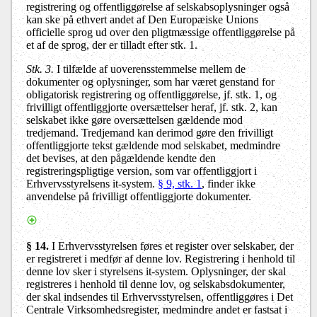
registrering og offentliggørelse af selskabsoplysninger også
kan ske på ethvert andet af Den Europæiske Unions
officielle sprog ud over den pligtmæssige offentliggørelse på
et af de sprog, der er tilladt efter stk. 1.
Stk. 3
.
I tilfælde af uoverensstemmelse mellem de
dokumenter og oplysninger, som har været genstand for
obligatorisk registrering og offentliggørelse, jf. stk. 1, og
frivilligt offentliggjorte oversættelser heraf, jf. stk. 2, kan
selskabet ikke gøre oversættelsen gældende mod
tredjemand. Tredjemand kan derimod gøre den frivilligt
offentliggjorte tekst gældende mod selskabet, medmindre
det bevises, at den pågældende kendte den
registreringspligtige version, som var offentliggjort i
Erhvervsstyrelsens it-system.
§ 9, stk. 1
, finder ikke
anvendelse på frivilligt offentliggjorte dokumenter.
§ 14.
I Erhvervsstyrelsen føres et register over selskaber, der
er registreret i medfør af denne lov. Registrering i henhold til
denne lov sker i styrelsens it-system. Oplysninger, der skal
registreres i henhold til denne lov, og selskabsdokumenter,
der skal indsendes til Erhvervsstyrelsen, offentliggøres i Det
Centrale Virksomhedsregister, medmindre andet er fastsat i