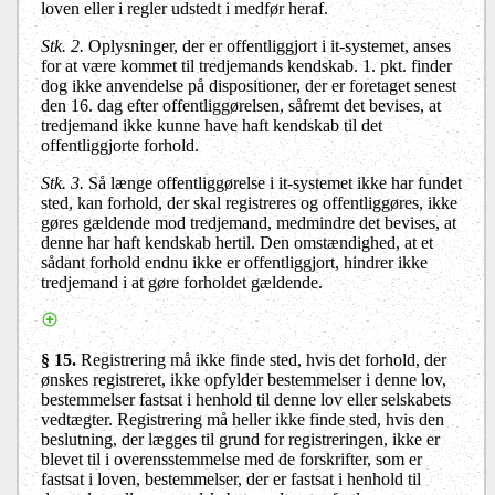
loven eller i regler udstedt i medfør heraf.
Stk. 2.
Oplysninger, der er offentliggjort i it-systemet, anses
for at være kommet til tredjemands kendskab. 1. pkt. finder
dog ikke anvendelse på dispositioner, der er foretaget senest
den 16. dag efter offentliggørelsen, såfremt det bevises, at
tredjemand ikke kunne have haft kendskab til det
offentliggjorte forhold.
Stk. 3.
Så længe offentliggørelse i it-systemet ikke har fundet
sted, kan forhold, der skal registreres og offentliggøres, ikke
gøres gældende mod tredjemand, medmindre det bevises, at
denne har haft kendskab hertil. Den omstændighed, at et
sådant forhold endnu ikke er offentliggjort, hindrer ikke
tredjemand i at gøre forholdet gældende.
§ 15.
Registrering må ikke finde sted, hvis det forhold, der
ønskes registreret, ikke opfylder bestemmelser i denne lov,
bestemmelser fastsat i henhold til denne lov eller selskabets
vedtægter. Registrering må heller ikke finde sted, hvis den
beslutning, der lægges til grund for registreringen, ikke er
blevet til i overensstemmelse med de forskrifter, som er
fastsat i loven, bestemmelser, der er fastsat i henhold til