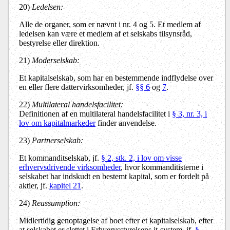
20
)
Ledelsen:
Alle de organer, som er nævnt i nr. 4 og 5. Et medlem af
ledelsen kan være et medlem af et selskabs tilsynsråd,
bestyrelse eller direktion.
21)
Moderselskab:
Et kapitalselskab, som har en bestemmende indflydelse over
en eller flere dattervirksomheder, jf.
§§ 6
og
7
.
22)
Multilateral handelsfacilitet:
Definitionen af en multilateral handelsfacilitet i
§ 3, nr. 3, i
lov om kapitalmarkeder
finder anvendelse.
23)
Partnerselskab:
Et kommanditselskab, jf.
§ 2, stk. 2, i lov om visse
erhvervsdrivende virksomheder
, hvor kommanditisterne i
selskabet har indskudt en bestemt kapital, som er fordelt på
aktier, jf.
kapitel 21
.
24)
Reassumption:
Midlertidig genoptagelse af
boet efter et kapitalselskab
, efter
at selskabet er slettet i Erhvervsstyrelsens it-system, jf.
§