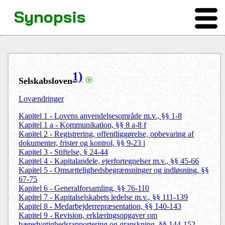
Synopsis
1)
Selskabsloven
Lovændringer
Kapitel 1 - Lovens anvendelsesområde m.v., §§ 1-8
Kapitel 1 a - Kommunikation, §§ 8 a-8 f
Kapitel 2 - Registrering, offentliggørelse, opbevaring af
dokumenter, frister og kontrol, §§ 9-23 i
Kapitel 3 - Stiftelse, § 24-44
Kapitel 4 - Kapitalandele, ejerfortegnelser m.v., §§ 45-66
Kapitel 5 - Omsættelighedsbegrænsninger og indløsning, §§
67-75
Kapitel 6 - Generalforsamling, §§ 76-110
Kapitel 7 - Kapitalselskabets ledelse m.v., §§ 111-139
Kapitel 8 - Medarbejderrepræsentation, §§ 140-143
Kapitel 9 - Revision, erklæringsopgaver om
bæredygtighedsrapportering og granskning, §§ 144-152