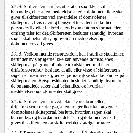
Stk. 4.
Skifteretten kan beslutte, at en sag ikke skal
behandles, eller at en meddelelse eller et dokument ikke skal
gives til skifteretten ved anvendelse af domstolenes
skifteportal, hvis navnlig hensynet til statens sikkerhed,
personers liv eller helbred eller dokumenternes format eller
omfang taler for det. Skifteretten beslutter samtidig, hvordan
sagen skal behandles, og hvordan meddelelser og
dokumenter skal gives.
Stk. 5.
Vedkommende retspræsident kan i særlige situationer,
herunder hvis brugerne ikke kan anvende domstolenes
skifteportal på grund af lokale tekniske nedbrud eller
driftsforstyrrelser, beslutte, at alle eller visse af skifterettens
sager i en nærmere afgrænset periode ikke skal behandles på
skifteportalen. Retspræsidenten beslutter samtidig, hvordan
de omhandlede sager skal behandles, og hvordan
meddelelser og dokumenter skal gives.
Stk. 6.
Skifteretten kan ved tekniske nedbrud eller
driftsforstyrrelser, der gør, at en bruger ikke kan anvende
domstolenes skifteportal, beslutte, hvordan sagen skal
behandles, og hvordan meddelelser og dokumenter skal
gives til skifteretten og skifteportalens øvrige brugere.
Stk. 7.
Bestemmelserne i stk. 1-6 og 11 finder tilsvarende