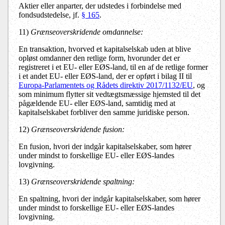
Aktier eller anparter, der udstedes i forbindelse med
fondsudstedelse, jf.
§ 165
.
11)
Grænseoverskridende omdannelse:
En transaktion, hvorved et kapitalselskab uden at blive
opløst omdanner den retlige form, hvorunder det er
registreret i et EU- eller EØS-land, til en af de retlige former
i et andet EU- eller EØS-land, der er opført i bilag II til
Europa-Parlamentets og Rådets direktiv 2017/1132/EU
, og
som minimum flytter sit vedtægtsmæssige hjemsted til det
pågældende EU- eller EØS-land, samtidig med at
kapitalselskabet forbliver den samme juridiske person.
12)
Grænseoverskridende fusion:
En fusion, hvori der indgår kapitalselskaber, som hører
under mindst to forskellige EU- eller EØS-landes
lovgivning.
13)
Grænseoverskridende spaltning:
En spaltning, hvori der indgår kapitalselskaber, som hører
under mindst to forskellige EU- eller EØS-landes
lovgivning.