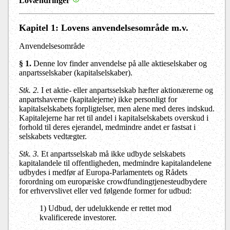
Lovændringer
Kapitel 1
:
Lovens anvendelsesområde m.v.
Anvendelsesområde
§ 1
.
Denne lov finder anvendelse på alle aktieselskaber og
anpartsselskaber (kapitalselskaber).
Stk. 2
.
I et aktie- eller anpartsselskab hæfter aktionærerne og
anpartshaverne (kapitalejerne) ikke personligt for
kapitalselskabets forpligtelser, men alene med deres indskud.
Kapitalejerne har ret til andel i kapitalselskabets overskud i
forhold til deres ejerandel, medmindre andet er fastsat i
selskabets vedtægter.
Stk. 3.
Et anpartsselskab må ikke udbyde selskabets
kapitalandele til offentligheden, medmindre kapitalandelene
udbydes i medfør af Europa-Parlamentets og Rådets
forordning om europæiske crowdfundingtjenesteudbydere
for erhvervslivet eller ved følgende former for udbud:
1) Udbud, der udelukkende er rettet mod
kvalificerede investorer.