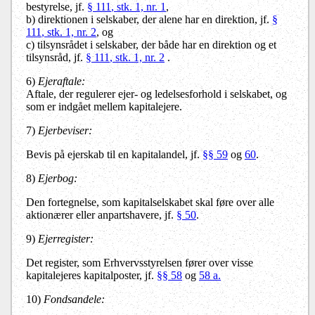
bestyrelse, jf.
§ 111
, stk. 1, nr. 1
,
b)
direktionen i selskaber, der alene har en direktion, jf.
§
111
, stk. 1, nr. 2
, og
c)
tilsynsrådet i selskaber, der både har en direktion og et
tilsynsråd, jf.
§ 111
, stk. 1, nr. 2
.
6)
Ejeraftale:
Aftale, der regulerer ejer- og ledelsesforhold i selskabet, og
som er indgået mellem kapitalejere.
7)
Ejerbeviser:
Bevis på ejerskab til en kapitalandel, jf.
§§ 59
og
60
.
8)
Ejerbog:
Den fortegnelse, som kapitalselskabet skal føre over alle
aktionærer eller anpartshavere, jf.
§ 50
.
9)
Ejerregister:
Det register, som Erhvervsstyrelsen fører over visse
kapitalejeres kapitalposter, jf.
§§ 58
og
58 a.
10)
Fondsandele: