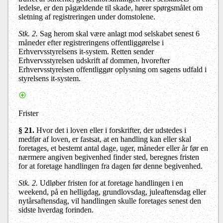
ledelse, er den pågældende til skade, hører spørgsmålet om
sletning af registreringen under domstolene.
Stk. 2.
Sag herom skal være anlagt mod selskabet senest 6
måneder efter registreringens offentliggørelse i
Erhvervsstyrelsens it-system. Retten sender
Erhvervsstyrelsen udskrift af dommen, hvorefter
Erhvervsstyrelsen offentliggør oplysning om sagens udfald i
styrelsens it-system.
Frister
§ 21
.
Hvor det i loven eller i forskrifter, der udstedes i
medfør af loven, er fastsat, at en handling kan eller skal
foretages, et bestemt antal dage, uger, måneder eller år før en
nærmere angiven begivenhed finder sted, beregnes fristen
for at foretage handlingen fra dagen før denne begivenhed.
Stk. 2
.
Udløber fristen for at foretage handlingen i en
weekend, på en helligdag, grundlovsdag, juleaftensdag eller
nytårsaftensdag, vil handlingen skulle foretages senest den
sidste hverdag forinden.