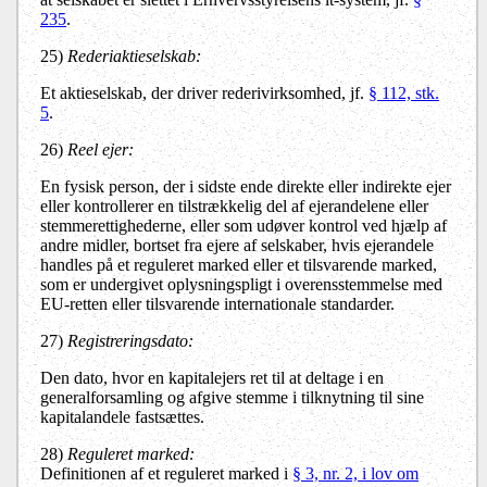
235
.
25)
Rederiaktieselskab:
Et aktieselskab, der driver rederivirksomhed, jf.
§ 112, stk.
5
.
26)
Reel ejer:
En fysisk person, der i sidste ende direkte eller indirekte ejer
eller kontrollerer en tilstrækkelig del af ejerandelene eller
stemmerettighederne, eller som udøver kontrol ved hjælp af
andre midler, bortset fra ejere af selskaber, hvis ejerandele
handles på et reguleret marked eller et tilsvarende marked,
som er undergivet oplysningspligt i overensstemmelse med
EU-retten eller tilsvarende internationale standarder.
27)
Registreringsdato:
Den dato, hvor en kapitalejers ret til at deltage i en
generalforsamling og afgive stemme i tilknytning til sine
kapitalandele fastsættes.
28)
Reguleret marked:
Definitionen af et reguleret marked i
§ 3, nr. 2, i lov om