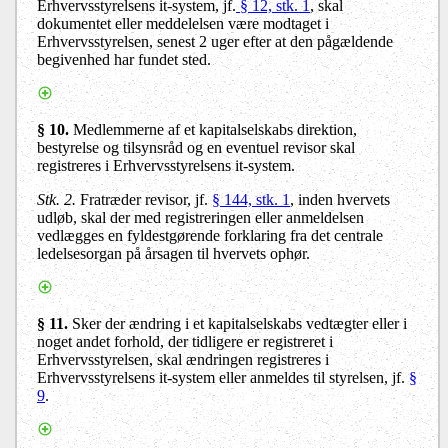
Erhvervsstyrelsens it-system, jf.
§ 12, stk. 1
, skal
dokumentet eller meddelelsen være modtaget i
Erhvervsstyrelsen, senest 2 uger efter at den pågældende
begivenhed har fundet sted.
§ 10
.
Medlemmerne af et kapitalselskabs direktion,
bestyrelse og tilsynsråd og en eventuel revisor skal
registreres i Erhvervsstyrelsens it-system.
Stk. 2
.
Fratræder revisor, jf.
§ 144, stk. 1
, inden hvervets
udløb, skal der med registreringen eller anmeldelsen
vedlægges en fyldestgørende forklaring fra det centrale
ledelsesorgan på årsagen til hvervets ophør.
§ 11.
Sker der ændring i et kapitalselskabs vedtægter eller i
noget andet forhold, der tidligere er registreret i
Erhvervsstyrelsen, skal ændringen registreres i
Erhvervsstyrelsens it-system eller anmeldes til styrelsen, jf.
§
9
.