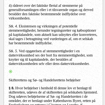
4) råderet over det faktiske flertal af stemmerne på
generalforsamlingen eller i et tilsvarende organ og derved
besidder den faktiske bestemmende indflydelse over
virksomheden.
Stk. 4
.
Eksistensen og virkningen af potentielle
stemmerettigheder, herunder tegningsretter og købsoptioner
på kapitalandele, som aktuelt kan udnyttes eller konverteres,
skal tages i betragtning ved vurderingen af, om et selskab
har bestemmende indflydelse.
Stk. 5
.
Ved opgørelsen af stemmerettigheder i en
dattervirksomhed ses der bort fra stemmerettigheder, som
knytter sig til kapitalandele, der besiddes af
dattervirksomheden selv eller dens dattervirksomheder.
Skifterettens og Sø- og Handelsrettens beføjelser
§ 8
.
Hvor beføjelser i henhold til denne lov er henlagt til
skifteretten, udøves de af skifteretten på selskabets hjemsted.
Dog udøves beføjelserne af Sø- og Handelsretten i de
områder, der er henlagt under Københavns Byret, retten på
Frederiksberg og retterne i Glostrup og Lyngby, jf.