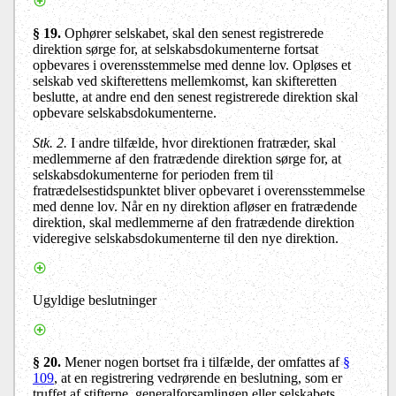
§ 19.
Ophører selskabet, skal den senest registrerede
direktion sørge for, at selskabsdokumenterne fortsat
opbevares i overensstemmelse med denne lov. Opløses et
selskab ved skifterettens mellemkomst, kan skifteretten
beslutte, at andre end den senest registrerede direktion skal
opbevare selskabsdokumenterne.
Stk. 2.
I andre tilfælde, hvor direktionen fratræder, skal
medlemmerne af den fratrædende direktion sørge for, at
selskabsdokumenterne for perioden frem til
fratrædelsestidspunktet bliver opbevaret i overensstemmelse
med denne lov. Når en ny direktion afløser en fratrædende
direktion, skal medlemmerne af den fratrædende direktion
videregive selskabsdokumenterne til den nye direktion.
Ugyldige beslutninger
§ 20
.
Mener nogen bortset fra i tilfælde, der omfattes af
§
109
, at en registrering vedrørende en beslutning, som er
truffet af
stifterne,
generalforsamlingen eller selskabets