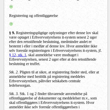
Registrering og offentliggørelse
§ 9.
Registreringspligtige oplysninger efter denne lov skal
være optaget i Erhvervsstyrelsens it-system senest 2 uger
efter den retsstiftende beslutning, medmindre andet er
bestemt i eller i medfør af denne lov. Hvor anmelder ikke
selv forestår registreringen i Erhvervsstyrelsens it-system, jf.
§ 12, stk. 1
, skal anmeldelse være modtaget i
Erhvervsstyrelsen, senest 2 uger efter at den retsstiftende
beslutning er truffet.
Stk. 2
.
Pligten til at sikre, at registrering finder sted, eller at
anmeldelse med henblik på registrering meddeles
Erhvervsstyrelsen, påhviler selskabets centrale
ledelsesorgan.
Stk. 3.
Stk. 1 og 2 finder tilsvarende anvendelse på
offentliggørelse af dokumenter og meddelelser m.v., som
skal offentliggøres i Erhvervsstyrelsens it-system. Hvor
anmelder ikke selv forestår offentliggørelsen i