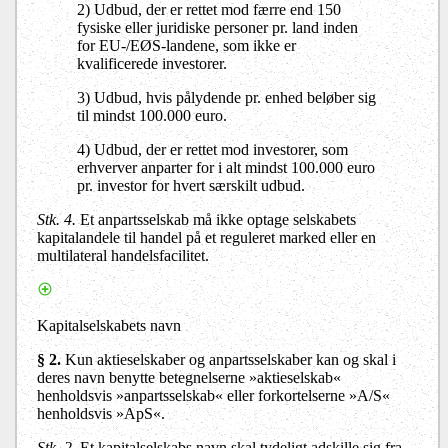
2) Udbud, der er rettet mod færre end 150
fysiske eller juridiske personer pr. land inden
for EU-/EØS-landene, som ikke er
kvalificerede investorer.
3) Udbud, hvis pålydende pr. enhed beløber sig
til mindst 100.000 euro.
4) Udbud, der er rettet mod investorer, som
erhverver anparter for i alt mindst 100.000 euro
pr. investor for hvert særskilt udbud.
Stk. 4.
Et anpartsselskab må ikke optage selskabets
kapitalandele til handel på et reguleret marked eller en
multilateral handelsfacilitet.
Kapitalselskabets navn
§ 2
.
Kun aktieselskaber og anpartsselskaber kan og skal i
deres navn benytte betegnelserne »aktieselskab«
henholdsvis »anpartsselskab« eller forkortelserne »A/S«
henholdsvis »ApS«.
Stk. 2
.
Et kapitalselskabs navn skal tydeligt adskille sig fra