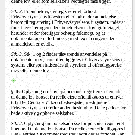
denne lov, eller som selskabets vedtægter fastlægger.
Stk. 2.
En anmelder, der registrerer et forhold i
Erhvervsstyrelsens it-system eller indsender anmeldelse
herom til registrering i Erhvervsstyrelsens it-system, indestår
for, at registreringen eller anmeldelsen er lovligt foretaget,
herunder at der foreligger behørig fuldmagt, og at
dokumentationen i forbindelse med registreringen eller
anmeldelsen er gyldig.
Stk. 3.
Stk. 1 og 2 finder tilsvarende anvendelse på
dokumenter m.v., som offentliggøres i Erhvervsstyrelsens it-
system, eller som indsendes til styrelsen til offentliggørelse
m.v. efter denne lov.
§ 16.
Oplysning om navn på personer registreret i henhold
til denne lov bortset fra reelle ejere offentliggøres til enhver
tid i Det Centrale Virksomhedsregister, medmindre
Erhvervsstyrelsen træffer anden beslutning. Dette gælder for
både aktive og ophørte selskaber.
Stk. 2.
Oplysning om bopælsadresse for personer registreret
i henhold til denne lov bortset fra reelle ejere offentliggøres i
Det Centrale Virksomhedsregister, indtil der er forløbet 5 år,