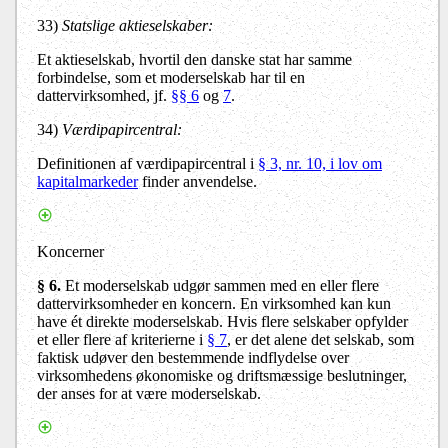
33)
Statslige aktieselskaber:
Et aktieselskab, hvortil den danske stat har samme
forbindelse, som et moderselskab har til
en
dattervirksomhed
, jf.
§§ 6
og
7
.
34)
Værdipapircentral:
Definitionen af værdipapircentral i
§ 3, nr. 10, i lov om
kapitalmarkeder
finder anvendelse.
Koncerner
§ 6
.
Et moderselskab udgør sammen med en eller flere
dattervirksomheder en koncern. En virksomhed kan kun
have ét direkte moderselskab. Hvis flere selskaber opfylder
et eller flere af kriterierne i
§ 7
, er det alene det selskab, som
faktisk udøver den bestemmende indflydelse over
virksomhedens økonomiske og driftsmæssige beslutninger,
der anses for at være moderselskab.