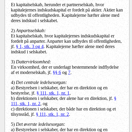
Et kapitalselskab, herunder et partnerselskab, hvor
kapitalejernes indskudskapital er fordelt på aktier. Aktier kan
udbydes til offentligheden. Kapitalejerne hæfter alene med
deres indskud i selskabet.
2)
Anpartsselskab:
Et kapitalselskab, hvor kapitalejernes indskudskapital er
fordelt på anparter. Anparter kan udbydes til offentligheden,
jf.
§ 1, stk. 3 og 4
. Kapitalejerne hæfter alene med deres
indskud i selskabet.
3)
Dattervirksomhed:
En virksomhed, der er underlagt bestemmende indflydelse
af et moderselskab, jf.
§§ 6
og
7
.
4)
Det centrale ledelsesorgan:
a)
Bestyrelsen i selskaber, der har en direktion og en
bestyrelse, jf.
§ 111
, stk. 1, nr. 1
,
b)
direktionen i selskaber, der alene har en direktion, jf.
§
111
, stk. 1, nr. 2
, og
c)
direktionen i selskaber, der både har en direktion og et
tilsynsråd, jf.
§ 111
, stk. 1, nr. 2
.
5)
Det øverste ledelsesorgan:
a)
Bestyrelsen i selskaber, der har en direktion og en