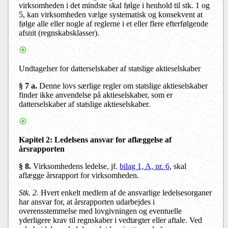
virksomheden i det mindste skal følge i henhold til stk. 1 og
5, kan virksomheden vælge systematisk og konsekvent at
følge alle eller nogle af reglerne i et eller flere efterfølgende
afsnit (regnskabsklasser).
Undtagelser for datterselskaber af statslige aktieselskaber
§ 7 a.
Denne lovs særlige regler om statslige aktieselskaber
finder ikke anvendelse på aktieselskaber, som er
datterselskaber af statslige aktieselskaber.
Kapitel 2
: Ledelsens ansvar for aflæggelse af
årsrapporten
§ 8.
Virksomhedens ledelse, jf.
bilag 1, A, nr. 6
, skal
aflægge årsrapport for virksomheden.
Stk. 2.
Hvert enkelt medlem af de ansvarlige ledelsesorganer
har ansvar for, at årsrapporten udarbejdes i
overensstemmelse med lovgivningen og eventuelle
yderligere krav til regnskaber i vedtægter eller aftale. Ved