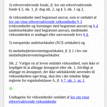
3) erhvervsdrivende fonde, jf. lov om erhvervsdrivende
fonde § 2, stk. 1, jf. dog stk. 2, og § 3, stk. 1 og 2,
4) virksomheder med begrænset ansvar, som er omfattet af
lov om visse erhvervsdrivende virksomheder § 3
(virksomheder og foreninger med begrænset ansvar) og
§ 4
(andelsselskaber med begrænset ansvar), medmindre
virksomheden er undtaget efter nærværende lovs
§ 4
,
5) europæiske andelsselskaber (SCE-selskaber) og
6) medarbejderinvesteringsselskaber, jf. § 1 i lov om
medarbejderinvesteringsselskaber.
Stk. 2.
Vælger en af loven omfattet virksomhed, som ikke er
forpligtet til at aflægge årsrapport efter stk. 1, frivilligt at
aflægge en årsrapport, der ikke udelukkende anvendes til
virksomhedens eget brug, skal den i det mindste følge
reglerne for regnskabsklasse A, jf.
§ 7, stk. 1, nr. 1
.
Undtagelse for virksomheder omfattet af
lov om visse
erhvervsdrivende virksomheder