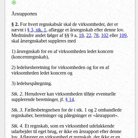
Årsrapporten
§ 2.
For hvert regnskabsår skal de virksomheder, der er
nævnt i
§ 3, stk. 1
, aflægge et årsregnskab efter denne lov.
Medmindre andet følger af §§ 9 a,
18
,
22
,
78
,
102
eller
109
,
skal årsregnskabet suppleres med
1) årsregnskab for en af virksomheden ledet koncern
(koncernregnskab),
2) ledelsesberetning for virksomheden og for en af
virksomheden ledet koncern og
3) ledelsespåtegning.
Stk. 2.
Herudover kan virksomheden tilføje eventuelle
supplerende beretninger, jf.
§ 14
.
Stk. 3.
Fællesbetegnelsen for de i stk. 1 og 2 omhandlede
regnskaber, beretninger og påtegninger er »årsrapport«.
Stk. 4.
Et regnskab, som en virksomhed udelukkende
udarbejder til eget brug, er ikke en årsrapport efter denne
lov. Aflægger en virksomhed et regnskab, der ikke er en