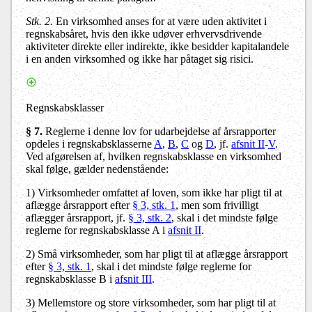
Stk. 2.
En virksomhed anses for at være uden aktivitet i
regnskabsåret, hvis den ikke udøver erhvervsdrivende
aktiviteter direkte eller indirekte, ikke besidder kapitalandele
i en anden virksomhed og ikke har påtaget sig risici.
Regnskabsklasser
§ 7.
Reglerne i denne lov for udarbejdelse af årsrapporter
opdeles i regnskabsklasserne
A
,
B
,
C
og
D
, jf.
afsnit II
-
V
.
Ved afgørelsen af, hvilken regnskabsklasse en virksomhed
skal følge, gælder nedenstående:
1) Virksomheder omfattet af loven, som ikke har pligt til at
aflægge årsrapport efter
§ 3, stk. 1
, men som frivilligt
aflægger årsrapport, jf.
§ 3, stk. 2
, skal i det mindste følge
reglerne for regnskabsklasse A i
afsnit II
.
2) Små virksomheder, som har pligt til at aflægge årsrapport
efter
§ 3, stk. 1
, skal i det mindste følge reglerne for
regnskabsklasse B i
afsnit III
.
3) Mellemstore og store virksomheder, som har pligt til at