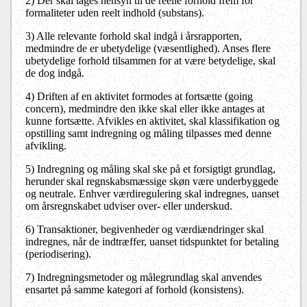
2) Der skal tages hensyn til de reelle forhold frem for
formaliteter uden reelt indhold (substans).
3) Alle relevante forhold skal indgå i årsrapporten,
medmindre de er ubetydelige (væsentlighed). Anses flere
ubetydelige forhold tilsammen for at være betydelige, skal
de dog indgå.
4) Driften af en aktivitet formodes at fortsætte (going
concern), medmindre den ikke skal eller ikke antages at
kunne fortsætte. Afvikles en aktivitet, skal klassifikation og
opstilling samt indregning og måling tilpasses med denne
afvikling.
5) Indregning og måling skal ske på et forsigtigt grundlag,
herunder skal regnskabsmæssige skøn være underbyggede
og neutrale. Enhver værdiregulering skal indregnes, uanset
om årsregnskabet udviser over- eller underskud.
6) Transaktioner, begivenheder og værdiændringer skal
indregnes, når de indtræffer, uanset tidspunktet for betaling
(periodisering).
7) Indregningsmetoder og målegrundlag skal anvendes
ensartet på samme kategori af forhold (konsistens).