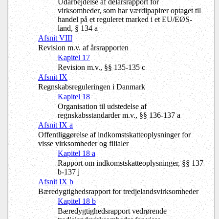
Udarbejdelse af delårsrapport for
virksomheder, som har værdipapirer optaget til
handel på et reguleret marked i et EU/EØS-
land, § 134 a
Afsnit VIII
Revision m.v. af årsrapporten
Kapitel 17
Revision m.v., §§ 135-135 c
Afsnit IX
Regnskabsreguleringen i Danmark
Kapitel 18
Organisation til udstedelse af
regnskabsstandarder m.v., §§ 136-137 a
Afsnit IX a
Offentliggørelse af indkomstskatteoplysninger for
visse virksomheder og filialer
Kapitel 18 a
Rapport om indkomstskatteoplysninger, §§ 137
b-137 j
Afsnit IX b
Bæredygtighedsrapport for tredjelandsvirksomheder
Kapitel 18 b
Bæredygtighedsrapport vedrørende