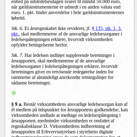
enhed på udstedelsesdagen svarer til mindst 50.000 euro,
når gældsinstrumenterne er udstedt i en anden valuta end
euro. 1. pkt. finder anvendelse i hele gældsinstrumenternes
løbetid.
Stk. 6.
Er årsregnskabet ikke revideret, jf.
§ 135, stk. 1, 3.
pkt.
, skal medlemmerne af de ansvarlige ledelsesorganer i
ledelsespåtegningen erklære, hvorvidt virksomheden
opfylder betingelserne herfor.
Stk. 7.
Har ledelsen indføjet supplerende beretninger i
årsrapporten, skal medlemmerne af de ansvarlige
ledelsesorganer i ledelsespåtegningen erklære, hvorvidt
beretningen giver en retvisende redegørelse inden for
rammerne af almindeligt anerkendte retningslinjer for
sådanne beretninger.
§ 9 a.
Består virksomhedens ansvarlige ledelsesorgan kun af
ét medlem på tidspunktet for årsrapportens godkendelse, kan
virksomheden undlade at medtage en ledelsespåtegning i
årsrapporten, medmindre virksomheden er omfattet af
regnskabsklasse D. Virksomhedens indberetning af
årsrapporten til Erhvervsstyrelsen i styrelsens digitale