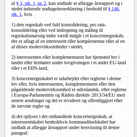
af
§ 3, stk. 1, nr. 2
, kan undlade at aflægge årsrapport og i
stedet indsende undtagelseserklæring i henhold til
§ 146,
stk. 1
, hvis
1) dets regnskab ved fuld konsolidering, pro rata-
konsolidering eller ved indregning og måling til
regnskabsmæssig indre værdi indgår i et koncernregnskab,
der er aflagt af en interessent eller komplementar eller af en
af disses modervirksomheder i stedet,
2) interessenten eller komplementaren har hjemsted her i
landet eller henhører under lovgivningen i et andet EU-land
eller i et EØS-land,
3) koncernregnskabet er udarbejdet efter reglerne i denne
lov eller, hvis interessenten, komplementaren eller den
pågældende modervirksomhed er udenlandsk, efter reglerne
i Europa-Parlamentets og Rådets direktiv 2013/34/EU med
senere ændringer og det er revideret og offentliggjort efter
de nævnte regler og
4) det oplyses i det omhandlede koncernregnskab, at
interessentskabet henholdsvis kommanditselskabet har
undladt at aflægge årsrapport under henvisning til denne
paragraf.