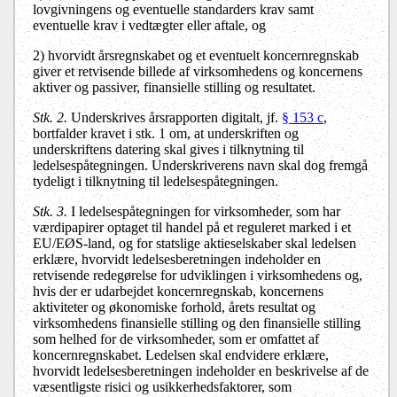
lovgivningens og eventuelle standarders krav samt
eventuelle krav i vedtægter eller aftale, og
2) hvorvidt årsregnskabet og et eventuelt koncernregnskab
giver et retvisende billede af virksomhedens og koncernens
aktiver og passiver, finansielle stilling og resultatet.
Stk. 2.
Underskrives årsrapporten digitalt, jf.
§ 153 c
,
bortfalder kravet i stk. 1 om, at underskriften og
underskriftens datering skal gives i tilknytning til
ledelsespåtegningen. Underskriverens navn skal dog fremgå
tydeligt i tilknytning til ledelsespåtegningen.
Stk. 3.
I ledelsespåtegningen for virksomheder, som har
værdipapirer optaget til handel på et reguleret marked i et
EU/EØS-land, og for statslige aktieselskaber skal ledelsen
erklære, hvorvidt ledelsesberetningen indeholder en
retvisende redegørelse for udviklingen i virksomhedens og,
hvis der er udarbejdet koncernregnskab, koncernens
aktiviteter og økonomiske forhold, årets resultat og
virksomhedens finansielle stilling og den finansielle stilling
som helhed for de virksomheder, som er omfattet af
koncernregnskabet. Ledelsen skal endvidere erklære,
hvorvidt ledelsesberetningen indeholder en beskrivelse af de
væsentligste risici og usikkerhedsfaktorer, som