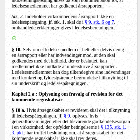
indberetningsløsning anses da som dokumentation for, at
ledelsesmedlemmet har godkendt årsrapporten.
Stk. 2.
Indeholder virksomhedens årsrapport ikke en
ledelsespåtegning, jf. stk. 1, skal de i
§ 9, stk. 6
og 7
,
omhandlede erklæringer gives i ledelsesberetningen.
§ 10.
Selv om et ledelsesmedlem er helt eller delvis uenig i
en årsrapport eller har indvendinger mod, at den skal
godkendes med det indhold, der er besluttet, kan
medlemmet ikke undlade at underskrive årsrapporten.
Ledelsesmedlemmet kan dog tilkendegive sine indvendinger
med konkret og fyldestgørende begrundelse i tilknytning til
sin underskrift og ledelsespåtegningen.
Kapitel 2 a
: Oplysning om fravalg af revision for det
kommende regnskabsår
§ 10 a.
Hvis årsregnskabet er revideret, skal det i tilknytning
til ledelsespåtegningen, jf.
§ 9
, oplyses, hvis
generalforsamlingen eller det tilsvarende godkendelsesorgan
i en virksomhed, der opfylder betingelserne i
§ 135, stk. 1,
3. pkt.
, har truffet beslutning om, at årsregnskabet for det
kommende regnskabsår ikke skal revideres.