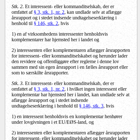
Stk. 2.
Et interessent- eller kommanditselskab, der er
omfattet af
§ 3, stk. 1, nr. 2
, kan undlade selv at aflægge
årsrapport og i stedet indsende undtagelseserklæring i
henhold til
§ 146, stk. 2
, hvis
1) en af virksomhedens interessenter henholdsvis
komplementarer har hjemsted her i landet og
2) interessenten eller komplementaren aflægger årsrapporten
for interessent- eller kommanditselskabet og herunder lader
den revidere og offentliggøre efter reglerne i denne lov
sammen med sin egen årsrapport i en fælles årsrapport eller
som to særskilte årsrapporter.
Stk. 3.
Et interessent- eller kommanditselskab, der er
omfattet af
§ 3, stk. 1, nr. 2
, i hvilket ingen interessent eller
komplementar har hjemsted her i landet, kan undlade selv at
aflægge årsrapport og i stedet indsende
undtagelseserklæring i henhold til
§ 146, stk. 3
, hvis
1) en interessent henholdsvis en komplementar henhører
under lovgivningen i et EU/EØS-land, og
2) interessenten eller komplementaren aflægger årsrapporten
for interessent- eller kommanditselskabet og herunder lader