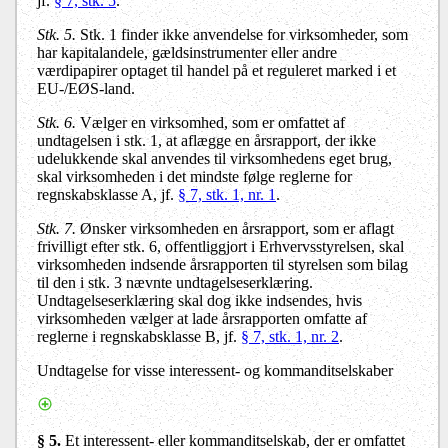
jf.
§ 7, stk. 5
.
Stk. 5.
Stk. 1 finder ikke anvendelse for virksomheder, som
har kapitalandele, gældsinstrumenter eller andre
værdipapirer optaget til handel på et reguleret marked i et
EU-/EØS-land.
Stk. 6.
Vælger en virksomhed, som er omfattet af
undtagelsen i stk. 1, at aflægge en årsrapport, der ikke
udelukkende skal anvendes til virksomhedens eget brug,
skal virksomheden i det mindste følge reglerne for
regnskabsklasse A, jf.
§ 7, stk. 1, nr. 1
.
Stk. 7.
Ønsker virksomheden en årsrapport, som er aflagt
frivilligt efter stk. 6, offentliggjort i Erhvervsstyrelsen, skal
virksomheden indsende årsrapporten til styrelsen som bilag
til den i stk. 3 nævnte undtagelseserklæring.
Undtagelseserklæring skal dog ikke indsendes, hvis
virksomheden vælger at lade årsrapporten omfatte af
reglerne i regnskabsklasse B, jf.
§ 7, stk. 1, nr. 2
.
Undtagelse for visse interessent- og kommanditselskaber
§ 5.
Et interessent- eller kommanditselskab, der er omfattet