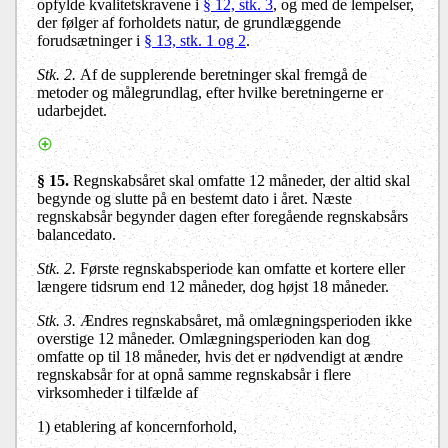
opfylde kvalitetskravene i
§ 12, stk. 3
, og med de lempelser,
der følger af forholdets natur, de grundlæggende
forudsætninger i
§ 13, stk. 1 og 2
.
Stk. 2.
Af de supplerende beretninger skal fremgå de
metoder og målegrundlag, efter hvilke beretningerne er
udarbejdet.
§ 15.
Regnskabsåret skal omfatte 12 måneder, der altid skal
begynde og slutte på en bestemt dato i året. Næste
regnskabsår begynder dagen efter foregående regnskabsårs
balancedato.
Stk. 2.
Første regnskabsperiode kan omfatte et kortere eller
længere tidsrum end 12 måneder, dog højst 18 måneder.
Stk. 3.
Ændres regnskabsåret, må omlægningsperioden ikke
overstige 12 måneder. Omlægningsperioden kan dog
omfatte op til 18 måneder, hvis det er nødvendigt at ændre
regnskabsår for at opnå samme regnskabsår i flere
virksomheder i tilfælde af
1) etablering af koncernforhold,