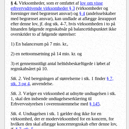
§ 4.
Virksomheder, som er omfattet af
lov om visse
erhvervsdrivende virksomheder § 3
(virksomheder og
foreninger med begrænset ansvar) og
§ 4
(andelsselskaber
med begrænset ansvar), kan undlade at aflægge årsrapport
efter denne lov, jf. dog stk. 4-7, hvis virksomheden i to på
hinanden følgende regnskabsår på balancetidspunktet ikke
overskrider to af følgende størrelser:
1) En balancesum på 7 mio. kr.,
2) en nettoomsætning på 14 mio. kr. og
3) et gennemsnitligt antal heltidsbeskæftigede i løbet af
regnskabsåret på 10.
Stk. 2.
Ved beregningen af størrelserne i stk. 1 finder
§ 7,
stk. 3
og 4
, anvendelse.
Stk. 3.
Vælger en virksomhed at udnytte undtagelsen i stk.
1, skal den indsende undtagelseserklæring til
Erhvervsstyrelsen i overensstemmelse med
§ 145
.
Stk. 4.
Undtagelsen i stk. 1 gælder dog ikke for en
virksomhed, der er modervirksomhed for en koncern, for
hvilken den skal aflægge koncernregnskab efter denne lov,