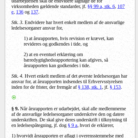
udarbejdelsen skal de endvidere iagttage de for
virksomheden gældende standarder, jf.
§§ 99 a, stk. 6
,
107
e
,
136
og
137
.
Stk. 3.
Endvidere har hvert enkelt medlem af de ansvarlige
ledelsesorganer ansvar for,
1) at årsrapporten, hvis revision er krævet, kan
revideres og godkendes i tide, og
2) at en eventuel erklæring om
bæredygtighedsrapportering kan afgives, så
årsrapporten kan godkendes i tide.
Stk. 4.
Hvert enkelt medlem af det øverste ledelsesorgan har
ansvar for, at årsrapporten indsendes til Erhvervsstyrelsen
inden for de frister, der fremgår af
§ 138, stk. 1
, jf.
§ 153
.
§ 9.
Når årsrapporten er udarbejdet, skal alle medlemmerne
af de ansvarlige ledelsesorganer underskrive den og datere
underskriften. De skal give deres underskrift i tilknytning til
en ledelsespåtegning, jf. dog
§ 9 a
, hvori de erklærer,
1) hvorvidt årsrapporten er aflagt i overensstemmelse med