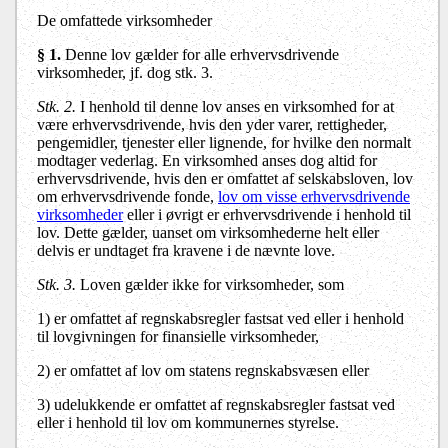
De omfattede virksomheder
§ 1.
Denne lov gælder for alle erhvervsdrivende
virksomheder, jf. dog stk. 3.
Stk. 2.
I henhold til denne lov anses en virksomhed for at
være erhvervsdrivende, hvis den yder varer, rettigheder,
pengemidler, tjenester eller lignende, for hvilke den normalt
modtager vederlag. En virksomhed anses dog altid for
erhvervsdrivende, hvis den er omfattet af selskabsloven, lov
om erhvervsdrivende fonde,
lov om visse erhvervsdrivende
virksomheder
eller i øvrigt er erhvervsdrivende i henhold til
lov. Dette gælder, uanset om virksomhederne helt eller
delvis er undtaget fra kravene i de nævnte love.
Stk. 3.
Loven gælder ikke for virksomheder, som
1) er omfattet af regnskabsregler fastsat ved eller i henhold
til lovgivningen for finansielle virksomheder,
2) er omfattet af lov om statens regnskabsvæsen eller
3) udelukkende er omfattet af regnskabsregler fastsat ved
eller i henhold til lov om kommunernes styrelse.