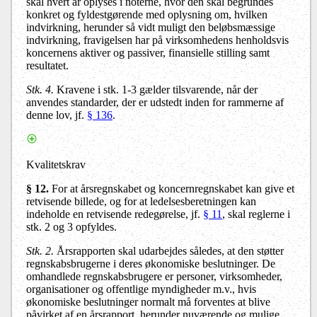
skal hvert år oplyses i noterne, hvor den skal begrundes
konkret og fyldestgørende med oplysning om, hvilken
indvirkning, herunder så vidt muligt den beløbsmæssige
indvirkning, fravigelsen har på virksomhedens henholdsvis
koncernens aktiver og passiver, finansielle stilling samt
resultatet.
Stk. 4.
Kravene i stk. 1-3 gælder tilsvarende, når der
anvendes standarder, der er udstedt inden for rammerne af
denne lov, jf.
§ 136
.
Kvalitetskrav
§ 12.
For at årsregnskabet og koncernregnskabet kan give et
retvisende billede, og for at ledelsesberetningen kan
indeholde en retvisende redegørelse, jf.
§ 11
, skal reglerne i
stk. 2 og 3 opfyldes.
Stk. 2.
Årsrapporten skal udarbejdes således, at den støtter
regnskabsbrugerne i deres økonomiske beslutninger. De
omhandlede regnskabsbrugere er personer, virksomheder,
organisationer og offentlige myndigheder m.v., hvis
økonomiske beslutninger normalt må forventes at blive
påvirket af en årsrapport, herunder nuværende og mulige