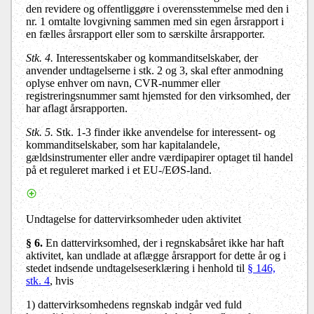
den revidere og offentliggøre i overensstemmelse med den i
nr. 1 omtalte lovgivning sammen med sin egen årsrapport i
en fælles årsrapport eller som to særskilte årsrapporter.
Stk. 4.
Interessentskaber og kommanditselskaber, der
anvender undtagelserne i stk. 2 og 3, skal efter anmodning
oplyse enhver om navn, CVR-nummer eller
registreringsnummer samt hjemsted for den virksomhed, der
har aflagt årsrapporten.
Stk. 5.
Stk. 1-3 finder ikke anvendelse for interessent- og
kommanditselskaber, som har kapitalandele,
gældsinstrumenter eller andre værdipapirer optaget til handel
på et reguleret marked i et EU-/EØS-land.
Undtagelse for dattervirksomheder uden aktivitet
§ 6.
En dattervirksomhed, der i regnskabsåret ikke har haft
aktivitet, kan undlade at aflægge årsrapport for dette år og i
stedet indsende undtagelseserklæring i henhold til
§ 146,
stk. 4
, hvis
1) dattervirksomhedens regnskab indgår ved fuld