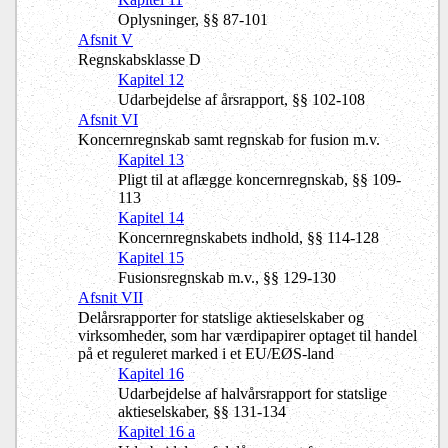
Oplysninger, §§ 87-101
Afsnit V
Regnskabsklasse D
Kapitel 12
Udarbejdelse af årsrapport, §§ 102-108
Afsnit VI
Koncernregnskab samt regnskab for fusion m.v.
Kapitel 13
Pligt til at aflægge koncernregnskab, §§ 109-
113
Kapitel 14
Koncernregnskabets indhold, §§ 114-128
Kapitel 15
Fusionsregnskab m.v., §§ 129-130
Afsnit VII
Delårsrapporter for statslige aktieselskaber og
virksomheder, som har værdipapirer optaget til handel
på et reguleret marked i et EU/EØS-land
Kapitel 16
Udarbejdelse af halvårsrapport for statslige
aktieselskaber, §§ 131-134
Kapitel 16 a