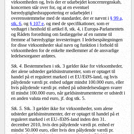
virksomheden og, hvis der er udarbejdet koncernregnskab,
koncernen står over for, og at en eventuel
bæredygtighedsrapportering er udarbejdet i
overensstemmelse med de standarder, der er nævnt i
§ 99 a,
stk. 6
, og
§ 107 e
, og med de specifikationer, som er
vedtaget i henhold til artikel 8, stk. 4, i Europa-Parlamentets
og Rådets forordning om fastlæggelse af en ramme til
fremme af bæredygtige investeringer. I ledelsespåtegningen
for disse virksomheder skal navn og funktion i forhold til
virksomheden for de enkelte medlemmer af de ansvarlige
ledelsesorganer anføres.
Stk. 4.
Bestemmelsen i stk. 3 gælder ikke for virksomheder,
der alene udsteder gældsinstrumenter, som er optaget til
handel på et reguleret marked i et EU/EØS-land, og hvis
pålydende værdi pr. enhed udgør mindst 100.000 euro, eller
hvis pålydende værdi pr. enhed på udstedelsesdagen svarer
til mindst 100.000 euro, når gældsinstrumenterne er udstedt i
en anden valuta end euro, jf. dog stk. 5.
Stk. 5.
Stk. 3 gælder ikke for virksomheder, som alene
udsteder gældsinstrumenter, der er optaget til handel på et
reguleret marked i et EU-/EØS-land inden den 31.
december 2010, hvis den pålydende værdi pr. enhed er
mindst 50.000 euro, eller hvis den pålydende værdi pr.