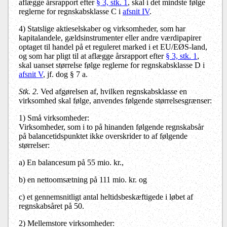
aflægge årsrapport efter
§ 3, stk. 1
, skal i det mindste følge
reglerne for regnskabsklasse C i
afsnit IV
.
4) Statslige aktieselskaber og virksomheder, som har
kapitalandele, gældsinstrumenter eller andre værdipapirer
optaget til handel på et reguleret marked i et EU/EØS-land,
og som har pligt til at aflægge årsrapport efter
§ 3, stk. 1
,
skal uanset størrelse følge reglerne for regnskabsklasse D i
afsnit V
, jf. dog § 7 a.
Stk. 2.
Ved afgørelsen af, hvilken regnskabsklasse en
virksomhed skal følge, anvendes følgende størrelsesgrænser:
1) Små virksomheder:
Virksomheder, som i to på hinanden følgende regnskabsår
på balancetidspunktet ikke overskrider to af følgende
størrelser:
a) En balancesum på 55 mio. kr.,
b) en nettoomsætning på 111 mio. kr. og
c) et gennemsnitligt antal heltidsbeskæftigede i løbet af
regnskabsåret på 50.
2) Mellemstore virksomheder: