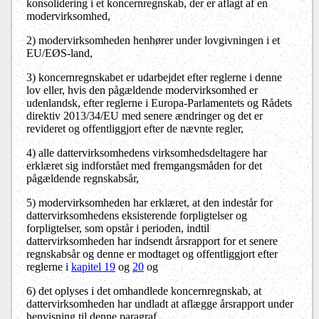
konsolidering i et koncernregnskab, der er aflagt af en
modervirksomhed,
2) modervirksomheden henhører under lovgivningen i et
EU/EØS-land,
3) koncernregnskabet er udarbejdet efter reglerne i denne
lov eller, hvis den pågældende modervirksomhed er
udenlandsk, efter reglerne i Europa-Parlamentets og Rådets
direktiv 2013/34/EU med senere ændringer og det er
revideret og offentliggjort efter de nævnte regler,
4) alle dattervirksomhedens virksomhedsdeltagere har
erklæret sig indforstået med fremgangsmåden for det
pågældende regnskabsår,
5) modervirksomheden har erklæret, at den indestår for
dattervirksomhedens eksisterende forpligtelser og
forpligtelser, som opstår i perioden, indtil
dattervirksomheden har indsendt årsrapport for et senere
regnskabsår og denne er modtaget og offentliggjort efter
reglerne i
kapitel 19
og
20
og
6) det oplyses i det omhandlede koncernregnskab, at
dattervirksomheden har undladt at aflægge årsrapport under
henvisning til denne paragraf.