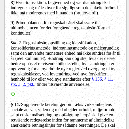
8) Hver transaktion, begivenhed og værdiændring skal
indregnes og måles hver for sig, ligesom de enkelte forhold
ikke må modregnes med hinanden (bruttoværdi).
9) Primobalancen for regnskabsåret skal svare til
ultimobalancen for det foregående regnskabsår (formel
kontinuitet).
Stk. 2.
Regnskabsår, opstilling og klassifikation,
konsolideringsmetode, indregningsmetode og målegrundlag
samt den anvendte monetære enhed må ikke ændres fra år til
år (reel kontinuitet). Ændring kan dog ske, hvis der derved
bedre opnås et retvisende billede, eller, hvis ændringen er
nødvendig for at overholde nye regler ved overgang til ny
regnskabsklasse, ved lovændring, ved nye forskrifter i
henhold til lov eller ved nye standarder efter
§ 136
.
§ 11,
stk. 3, 2. pkt.
, finder tilsvarende anvendelse.
§ 14.
Supplerende beretninger om f.eks. virksomhedens
sociale ansvar, viden og medarbejderforhold, miljøforhold
samt etiske målsætning og opfølgning herpå skal give en
retvisende redegørelse inden for rammerne af almindeligt
anerkendte retningslinjer for sådanne beretninger. De skal