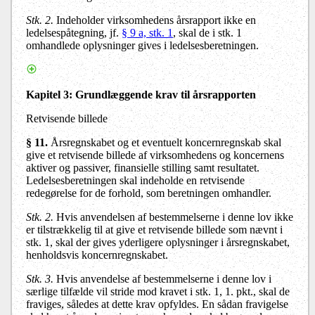
Stk. 2.
Indeholder virksomhedens årsrapport ikke en
ledelsespåtegning, jf.
§ 9 a, stk. 1
, skal de i stk. 1
omhandlede oplysninger gives i ledelsesberetningen.
Kapitel 3
: Grundlæggende krav til årsrapporten
Retvisende billede
§ 11.
Årsregnskabet og et eventuelt koncernregnskab skal
give et retvisende billede af virksomhedens og koncernens
aktiver og passiver, finansielle stilling samt resultatet.
Ledelsesberetningen skal indeholde en retvisende
redegørelse for de forhold, som beretningen omhandler.
Stk. 2.
Hvis anvendelsen af bestemmelserne i denne lov ikke
er tilstrækkelig til at give et retvisende billede som nævnt i
stk. 1, skal der gives yderligere oplysninger i årsregnskabet,
henholdsvis koncernregnskabet.
Stk. 3.
Hvis anvendelse af bestemmelserne i denne lov i
særlige tilfælde vil stride mod kravet i stk. 1, 1. pkt., skal de
fraviges, således at dette krav opfyldes. En sådan fravigelse