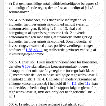
3) Det gennemsnitlige antal heltidsbeskæftigede beregnes så
vidt muligt efter de regler, der er fastsat i medfør af § 143 i
selskabsloven.
Stk. 4.
Virksomheder, hvis finansielle indtægter eller
indtægter fra investeringsvirksomhed mindst svarer til
nettoomsætningen, jf. bilag 1, C, nr. 13, skal ved
beregningen af størrelsesgrænserne i stk. 2 anvende
nettoomsætningen med tillæg af finansielle indtægter og
indtægter fra investeringsvirksomhed. Som indtægter af
investeringsvirksomhed anses positive værdireguleringer
omfattet af
§ 38, stk. 1
, og realiserede gevinster ved salg af
investeringsejendomme.
Stk. 5.
Uanset stk. 1 skal modervirksomheder for koncerner,
der efter
§ 109
skal aflægge koncernregnskab, i deres
årsrapport i det mindste følge reglerne for regnskabsklasse
C, medmindre de i det mindste skal følge regnskabsklasse D
i henhold til stk. 1, nr. 4. Undlader en modervirksomhed at
aflægge koncernregnskab i henhold til
§§ 111
eller
112
, kan
modervirksomheden dog i sin årsrapport følge reglerne for
regnskabsklasse B, hvis den opfylder betingelserne i stk. 2,
nr. 1.
Stk. 6.
I stedet for at følge reglerne i det afsnit, som