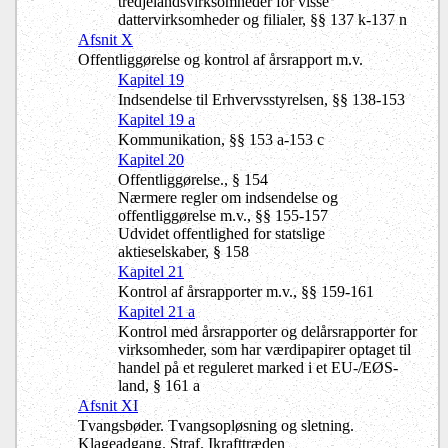
tredjelandsvirksomheder for visse
dattervirksomheder og filialer, §§ 137 k-137 n
Afsnit X
Offentliggørelse og kontrol af årsrapport m.v.
Kapitel 19
Indsendelse til Erhvervsstyrelsen, §§ 138-153
Kapitel 19 a
Kommunikation, §§ 153 a-153 c
Kapitel 20
Offentliggørelse., § 154
Nærmere regler om indsendelse og
offentliggørelse m.v., §§ 155-157
Udvidet offentlighed for statslige
aktieselskaber, § 158
Kapitel 21
Kontrol af årsrapporter m.v., §§ 159-161
Kapitel 21 a
Kontrol med årsrapporter og delårsrapporter for
virksomheder, som har værdipapirer optaget til
handel på et reguleret marked i et EU-/EØS-
land, § 161 a
Afsnit XI
Tvangsbøder. Tvangsopløsning og sletning.
Klageadgang. Straf. Ikrafttræden