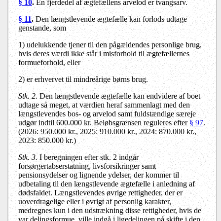
§ 10
.
En fjerdedel af ægtefællens arvelod er tvangsarv.
§ 11
.
Den længstlevende ægtefælle kan forlods udtage
genstande, som
1) udelukkende tjener til den pågældendes personlige brug,
hvis deres værdi ikke står i misforhold til ægtefællernes
formueforhold, eller
2) er erhvervet til mindreårige børns brug.
Stk. 2.
Den længstlevende ægtefælle kan endvidere af boet
udtage så meget, at værdien heraf sammenlagt med den
længstlevendes bos- og arvelod samt fuldstændige særeje
udgør indtil 600.000 kr. Beløbsgrænsen reguleres efter
§ 97
.
(2026: 950.000 kr., 2025: 910.000 kr., 2024: 870.000 kr.,
2023: 850.000 kr.)
Stk. 3.
I beregningen efter stk. 2 indgår
forsørgertabserstatning, livsforsikringer samt
pensionsydelser og lignende ydelser, der kommer til
udbetaling til den længstlevende ægtefælle i anledning af
dødsfaldet. Længstlevendes øvrige rettigheder, der er
uoverdragelige eller i øvrigt af personlig karakter,
medregnes kun i den udstrækning disse rettigheder, hvis de
var delingsformue, ville indgå i ligedelingen på skifte i den