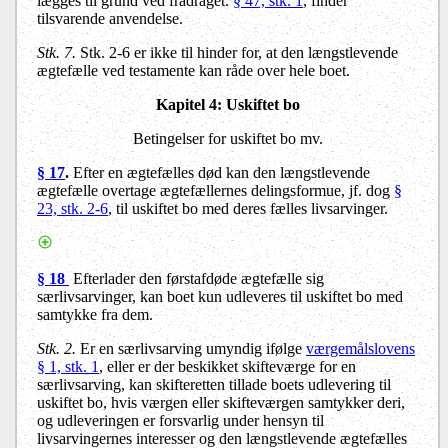
lægges til grund ved fradraget.
§ 47, stk. 1
, finder
tilsvarende anvendelse.
Stk. 7.
Stk. 2-6 er ikke til hinder for, at den længstlevende
ægtefælle ved testamente kan råde over hele boet.
Kapitel 4: Uskiftet bo
Betingelser for uskiftet bo mv.
§ 17
.
Efter en ægtefælles død kan den længstlevende
ægtefælle overtage ægtefællernes delingsformue, jf. dog
§
23, stk. 2-6
, til uskiftet bo med deres fælles livsarvinger.
§ 18
Efterlader den førstafdøde ægtefælle sig
særlivsarvinger, kan boet kun udleveres til uskiftet bo med
samtykke fra dem.
Stk. 2.
Er en særlivsarving umyndig ifølge
værgemålslovens
§ 1, stk. 1
, eller er der beskikket skifteværge for en
særlivsarving, kan skifteretten tillade boets udlevering til
uskiftet bo, hvis værgen eller skifteværgen samtykker deri,
og udleveringen er forsvarlig under hensyn til
livsarvingernes interesser og den længstlevende ægtefælles