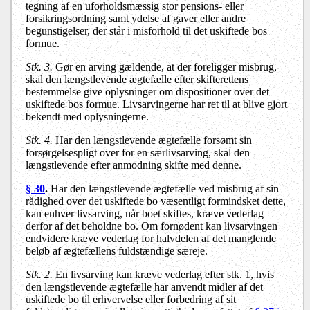
tegning af en uforholdsmæssig stor pensions- eller
forsikringsordning samt ydelse af gaver eller andre
begunstigelser, der står i misforhold til det uskiftede bos
formue.
Stk. 3.
Gør en arving gældende, at der foreligger misbrug,
skal den længstlevende ægtefælle efter skifterettens
bestemmelse give oplysninger om dispositioner over det
uskiftede bos formue. Livsarvingerne har ret til at blive gjort
bekendt med oplysningerne.
Stk. 4.
Har den længstlevende ægtefælle forsømt sin
forsørgelsespligt over for en særlivsarving, skal den
længstlevende efter anmodning skifte med denne.
§ 30
.
Har den længstlevende ægtefælle ved misbrug af sin
rådighed over det uskiftede bo væsentligt formindsket dette,
kan enhver livsarving, når boet skiftes, kræve vederlag
derfor af det beholdne bo. Om fornødent kan livsarvingen
endvidere kræve vederlag for halvdelen af det manglende
beløb af ægtefællens fuldstændige særeje.
Stk. 2.
En livsarving kan kræve vederlag efter stk. 1, hvis
den længstlevende ægtefælle har anvendt midler af det
uskiftede bo til erhvervelse eller forbedring af sit