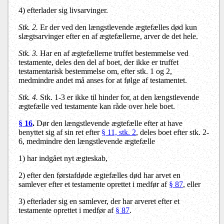
4) efterlader sig livsarvinger.
Stk. 2.
Er der ved den længstlevende ægtefælles død kun
slægtsarvinger efter en af ægtefællerne, arver de det hele.
Stk. 3
.
Har en af ægtefællerne truffet bestemmelse ved
testamente, deles den del af boet, der ikke er truffet
testamentarisk bestemmelse om, efter stk. 1 og 2,
medmindre andet må anses for at følge af testamentet.
Stk. 4.
Stk. 1-3 er ikke til hinder for, at den længstlevende
ægtefælle ved testamente kan råde over hele boet.
§ 16
.
Dør den længstlevende ægtefælle efter at have
benyttet sig af sin ret efter
§ 11, stk. 2
, deles boet efter stk. 2-
6, medmindre den længstlevende ægtefælle
1) har indgået nyt ægteskab,
2) efter den førstafdøde ægtefælles død har arvet en
samlever efter et testamente oprettet i medfør af
§ 87
, eller
3) efterlader sig en samlever, der har arveret efter et
testamente oprettet i medfør af
§ 87
.