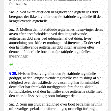
fremsættes.
Stk. 2.
Ved skifte efter den længstlevende ægtefælles død
beregnes der ikke arv efter den førstafdøde ægtefælle til den
længstlevende ægtefælle.
Stk. 3.
Mellem den førstafdøde ægtefælles livsarvinger deles
arven efter arveforholdene ved den længstlevende
ægtefælles død eller ved udgangen af det døgn, hvor
anmodning om skifte er modtaget i skifteretten. Er der ved
den længstlevende ægtefælles død ingen arvinger efter
denne, tilfalder hele boet den førstafdøde ægtefælles
livsarvinger.
§ 29
.
Hvis en livsarving efter den førstafdøde ægtefælle
godtgør, at den længstlevende ægtefælle ved misbrug af sin
rådighed over det uskiftede bo væsentligt har formindsket
dette eller har fremkaldt nærliggende fare for en sådan
formindskelse, skal den længstlevende ægtefælle skifte med
den eller de livsarvinger, som forlanger dette.
Stk. 2.
Som misbrug af rådighed over boet betragtes navnlig
uforsvarlige spekulationsforretninger, urimeligt forbrug,