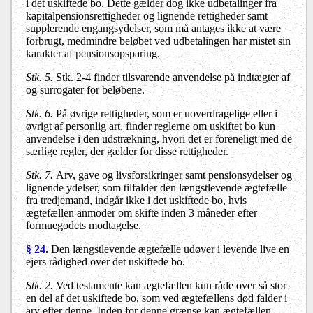
i det uskiftede bo. Dette gælder dog ikke udbetalinger fra
kapitalpensionsrettigheder og lignende rettigheder samt
supplerende engangsydelser, som må antages ikke at være
forbrugt, medmindre beløbet ved udbetalingen har mistet sin
karakter af pensionsopsparing.
Stk. 5.
Stk. 2-4 finder tilsvarende anvendelse på indtægter af
og surrogater for beløbene.
Stk. 6.
På øvrige rettigheder, som er uoverdragelige eller i
øvrigt af personlig art, finder reglerne om uskiftet bo kun
anvendelse i den udstrækning, hvori det er foreneligt med de
særlige regler, der gælder for disse rettigheder.
Stk. 7.
Arv, gave og livsforsikringer samt pensionsydelser og
lignende ydelser, som tilfalder den længstlevende ægtefælle
fra tredjemand, indgår ikke i det uskiftede bo, hvis
ægtefællen anmoder om skifte inden 3 måneder efter
formuegodets modtagelse.
§ 24
.
Den længstlevende ægtefælle udøver i levende live en
ejers rådighed over det uskiftede bo.
Stk. 2.
Ved testamente kan ægtefællen kun råde over så stor
en del af det uskiftede bo, som ved ægtefællens død falder i
arv efter denne. Inden for denne grænse kan ægtefællen