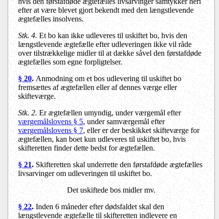
hvis den førstafdøde ægtefælles livsarvinger samtykker heri
efter at være blevet gjort bekendt med den længstlevende
ægtefælles insolvens.
Stk. 4.
Et bo kan ikke udleveres til uskiftet bo, hvis den
længstlevende ægtefælle efter udleveringen ikke vil råde
over tilstrækkelige midler til at dække såvel den førstafdøde
ægtefælles som egne forpligtelser.
§ 20
.
Anmodning om et bos udlevering til uskiftet bo
fremsættes af ægtefællen eller af dennes værge eller
skifteværge.
Stk. 2.
Er ægtefællen umyndig, under værgemål efter
værgemålslovens § 5
, under samværgemål efter
værgemålslovens § 7
, eller er der beskikket skifteværge for
ægtefællen, kan boet kun udleveres til uskiftet bo, hvis
skifteretten finder dette bedst for ægtefællen.
§ 21
.
Skifteretten skal underrette den førstafdøde ægtefælles
livsarvinger om udleveringen til uskiftet bo.
Det uskiftede bos midler mv.
§ 22
.
Inden 6 måneder efter dødsfaldet skal den
længstlevende ægtefælle til skifteretten indlevere en