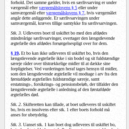
forhold. Det samme gælder, hvis en særlivsarving er under
værgemål efter
værgemålslovens § 5
eller under
samværgemål efter
værgemålslovens § 7
, hvis værgemålet
angår dette anliggende. Er særlivsarvingen under
samværgemål, kræves tillige samtykke fra særlivsarvingen.
Stk. 3.
Udleveres boet til uskiftet bo med den afdødes
mindreårige særlivsarvinger, overtager den længstlevende
ægtefælle den afdødes forsørgelsespligt over for dem.
§ 19
.
Et bo kan ikke udleveres til uskiftet bo, hvis den
længstlevende ægtefælle ikke i sin bodel og sit fuldstændige
særeje råder over tilstrækkelige midler til at dække sine
forpligtelser. Ved vurderingen heraf tages hensyn til midler,
som den længstlevende ægtefælle vil modtage i arv fra den
førstafdøde ægtefælles fuldstændige særeje, samt
erstatnings-, forsikrings- og pensionsbeløb, der tilfalder den
længstlevende ægtefælle i anledning af den førstafdøde
ægtefælles død.
Stk. 2.
Skifteretten kan tillade, at boet udleveres til uskiftet
bo, hvis en insolvens efter stk. 1 efter boets forhold må
anses for ubetydelig.
Stk. 3.
Uanset stk. 1 kan boet dog udleveres til uskiftet bo,