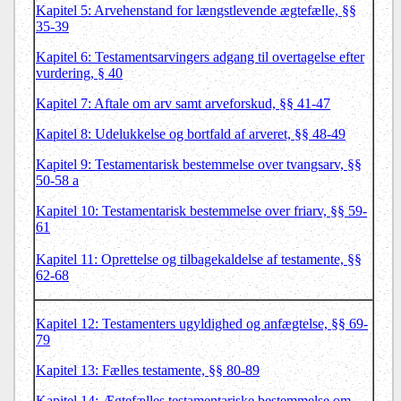
Kapitel 5: Arvehenstand for længstlevende ægtefælle, §§
35-39
Kapitel 6: Testamentsarvingers adgang til overtagelse efter
vurdering, § 40
Kapitel 7: Aftale om arv samt arveforskud, §§ 41-47
Kapitel 8: Udelukkelse og bortfald af arveret, §§ 48-49
Kapitel 9: Testamentarisk bestemmelse over tvangsarv, §§
50-58 a
Kapitel 10: Testamentarisk bestemmelse over friarv, §§ 59-
61
Kapitel 11: Oprettelse og tilbagekaldelse af testamente, §§
62-68
Kapitel 12: Testamenters ugyldighed og anfægtelse, §§ 69-
79
Kapitel 13: Fælles testamente, §§ 80-89
Kapitel 14: Ægtefælles testamentariske bestemmelse om