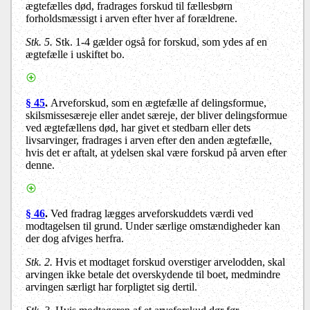
ægtefælles død, fradrages forskud til fællesbørn
forholdsmæssigt i arven efter hver af forældrene.
Stk. 5.
Stk. 1-4 gælder også for forskud, som ydes af en
ægtefælle i uskiftet bo.
§ 45
.
Arveforskud, som en ægtefælle af delingsformue,
skilsmissesæreje eller andet særeje, der bliver delingsformue
ved ægtefællens død, har givet et stedbarn eller dets
livsarvinger, fradrages i arven efter den anden ægtefælle,
hvis det er aftalt, at ydelsen skal være forskud på arven efter
denne.
§ 46
.
Ved fradrag lægges arveforskuddets værdi ved
modtagelsen til grund. Under særlige omstændigheder kan
der dog afviges herfra.
Stk. 2.
Hvis et modtaget forskud overstiger arvelodden, skal
arvingen ikke betale det overskydende til boet, medmindre
arvingen særligt har forpligtet sig dertil.