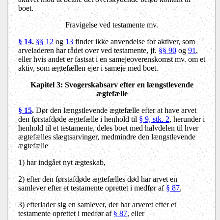
boet.
Fravigelse ved testamente mv.
§ 14
.
§§ 12
og
13
finder ikke anvendelse for aktiver, som
arveladeren har rådet over ved testamente, jf.
§§ 90
og
91
,
eller hvis andet er fastsat i en samejeoverenskomst mv. om et
aktiv, som ægtefællen ejer i sameje med boet.
Kapitel 3: Svogerskabsarv efter en længstlevende
ægtefælle
§ 15
.
Dør den længstlevende ægtefælle efter at have arvet
den førstafdøde ægtefælle i henhold til
§ 9, stk. 2
, herunder i
henhold til et testamente, deles boet med halvdelen til hver
ægtefælles slægtsarvinger, medmindre den længstlevende
ægtefælle
1) har indgået nyt ægteskab,
2) efter den førstafdøde ægtefælles død har arvet en
samlever efter et testamente oprettet i medfør af
§ 87
,
3) efterlader sig en samlever, der har arveret efter et
testamente oprettet i medfør af
§ 87
, eller