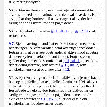
til vurderingsbeløbet.
Stk. 2.
Ønsker flere arvinger at overtage det samme aktiv,
afgøres det ved lodtrækning, hvem der skal have dette. En
arving har dog fortrinsret til at overtage et aktiv, der har
særlig erindringsværdi for den pågældende.
Stk. 3.
Ægtefællens ret efter
§ 11, stk. 1
, og
§§ 12-14
skal
respekteres.
§ 7
.
Ejer en arving en andel af et aktiv i sameje med boet,
har arvingen, selvom værdien heraf overstiger arvelodden,
fortrinsret til at overtage boets andel af aktivet mod at betale
det overskydende beløb kontant til boet. Fortrinsretten
gælder dog ikke et aktiv omfattet af
§ 11, stk. 1
, og et aktiv,
der er delingsformue, som nævnt i
§ 91, stk. 2
, som
ægtefællen ønsker at overtage efter
§ 12
.
Stk. 2.
Ejer en arving en andel af et aktiv i sameje med både
boet og ægtefællen, har ægtefællen fortrinsret. Hvis aktivet
er fuldstændigt særeje i boet, har en særlivsarving efter den
førstafdøde ægtefælle dog fortrinsret, hvis aktivet har en
særlig erindringsværdi for den pågældende, medmindre
aktivet er omfattet af
§ 11, stk. 1
, eller der er tale om
ægtefællernes hidtidige fælles bolig.