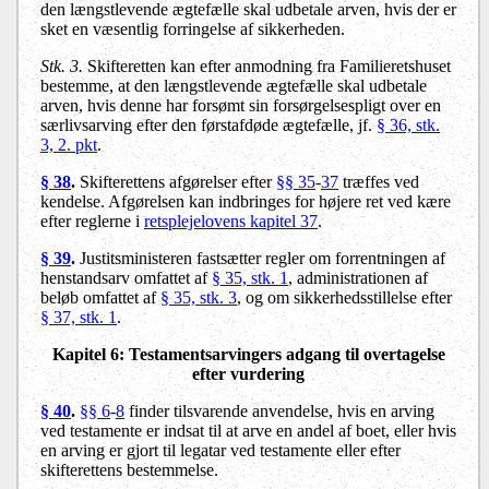
den længstlevende ægtefælle skal udbetale arven, hvis der er
sket en væsentlig forringelse af sikkerheden.
Stk. 3.
Skifteretten kan efter anmodning fra Familieretshuset
bestemme, at den længstlevende ægtefælle skal udbetale
arven, hvis denne har forsømt sin forsørgelsespligt over en
særlivsarving efter den førstafdøde ægtefælle, jf.
§ 36, stk.
3, 2. pkt
.
§ 38
.
Skifterettens afgørelser efter
§§ 35
-
37
træffes ved
kendelse. Afgørelsen kan indbringes for højere ret ved kære
efter reglerne i
retsplejelovens kapitel 37
.
§ 39
.
Justitsministeren fastsætter regler om forrentningen af
henstandsarv omfattet af
§ 35, stk. 1
, administrationen af
beløb omfattet af
§ 35, stk. 3
, og om sikkerhedsstillelse efter
§ 37, stk. 1
.
Kapitel 6: Testamentsarvingers adgang til overtagelse
efter vurdering
§ 40
.
§§ 6
-
8
finder tilsvarende anvendelse, hvis en arving
ved testamente er indsat til at arve en andel af boet, eller hvis
en arving er gjort til legatar ved testamente eller efter
skifterettens bestemmelse.