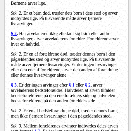
Børnene arver lige.
Stk. 2.
Er et barn død, træder dets børn i dets sted og arver
indbyrdes lige. På tilsvarende måde arver fjernere
livsarvinger.
§ 2
.
Har arveladeren ikke efterladt sig børn eller andre
livsarvinger, arver arveladerens forældre. Forældrene arver
hver en halvdel.
Stk. 2.
Er en af forældrene død, træder dennes børn i den
pågældendes sted og arver indbyrdes lige. På tilsvarende
måde arver fjernere livsarvinger. Er der ingen livsarvinger
efter den ene af forældrene, arver den anden af forældrene
eller dennes livsarvinger alene.
§ 3
.
Er der ingen arvinger efter
§ 1
eller
§ 2
, arver
arveladerens bedsteforældre. Halvdelen af arven tilfalder
bedsteforældrene på den ene forælders side og halvdelen
bedsteforældrene på den anden forælders side.
Stk. 2.
Er en af bedsteforældrene død, træder dennes børn,
men ikke fjernere livsarvinger, i den pågældendes sted.
Stk. 3.
Mellem forældrenes arvinger indbyrdes deles arven