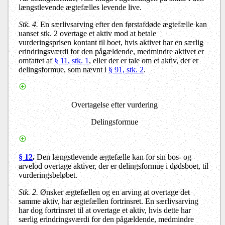
længstlevende ægtefælles levende live.
Stk. 4.
En særlivsarving efter den førstafdøde ægtefælle kan
uanset stk. 2 overtage et aktiv mod at betale
vurderingsprisen kontant til boet, hvis aktivet har en særlig
erindringsværdi for den pågældende, medmindre aktivet er
omfattet af
§ 11, stk. 1
, eller der er tale om et aktiv, der er
delingsformue, som nævnt i
§ 91, stk. 2
.
Overtagelse efter vurdering
Delingsformue
§ 12
.
Den længstlevende ægtefælle kan for sin bos- og
arvelod overtage aktiver, der er delingsformue i dødsboet, til
vurderingsbeløbet.
Stk. 2.
Ønsker ægtefællen og en arving at overtage det
samme aktiv, har ægtefællen fortrinsret. En særlivsarving
har dog fortrinsret til at overtage et aktiv, hvis dette har
særlig erindringsværdi for den pågældende, medmindre