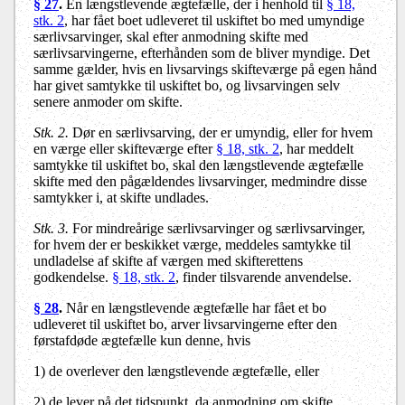
§ 27
.
En længstlevende ægtefælle, der i henhold til
§ 18,
stk. 2
, har fået boet udleveret til uskiftet bo med umyndige
særlivsarvinger, skal efter anmodning skifte med
særlivsarvingerne, efterhånden som de bliver myndige. Det
samme gælder, hvis en livsarvings skifteværge på egen hånd
har givet samtykke til uskiftet bo, og livsarvingen selv
senere anmoder om skifte.
Stk. 2.
Dør en særlivsarving, der er umyndig, eller for hvem
en værge eller skifteværge efter
§ 18, stk. 2
, har meddelt
samtykke til uskiftet bo, skal den længstlevende ægtefælle
skifte med den pågældendes livsarvinger, medmindre disse
samtykker i, at skifte undlades.
Stk. 3.
For mindreårige særlivsarvinger og særlivsarvinger,
for hvem der er beskikket værge, meddeles samtykke til
undladelse af skifte af værgen med skifterettens
godkendelse.
§ 18, stk. 2
, finder tilsvarende anvendelse.
§ 28
.
Når en længstlevende ægtefælle har fået et bo
udleveret til uskiftet bo, arver livsarvingerne efter den
førstafdøde ægtefælle kun denne, hvis
1) de overlever den længstlevende ægtefælle, eller
2) de lever på det tidspunkt, da anmodning om skifte