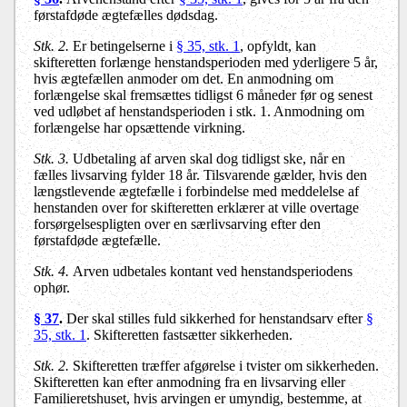
førstafdøde ægtefælles dødsdag.
Stk. 2.
Er betingelserne i
§ 35, stk. 1
, opfyldt, kan
skifteretten forlænge henstandsperioden med yderligere 5 år,
hvis ægtefællen anmoder om det. En anmodning om
forlængelse skal fremsættes tidligst 6 måneder før og senest
ved udløbet af henstandsperioden i stk. 1. Anmodning om
forlængelse har opsættende virkning.
Stk. 3.
Udbetaling af arven skal dog tidligst ske, når en
fælles livsarving fylder 18 år. Tilsvarende gælder, hvis den
længstlevende ægtefælle i forbindelse med meddelelse af
henstanden over for skifteretten erklærer at ville overtage
forsørgelsespligten over en særlivsarving efter den
førstafdøde ægtefælle.
Stk. 4.
Arven udbetales kontant ved henstandsperiodens
ophør.
§ 37
.
Der skal stilles fuld sikkerhed for henstandsarv efter
§
35, stk. 1
. Skifteretten fastsætter sikkerheden.
Stk. 2.
Skifteretten træffer afgørelse i tvister om sikkerheden.
Skifteretten kan efter anmodning fra en livsarving eller
Familieretshuset, hvis arvingen er umyndig, bestemme, at