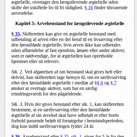
ægtefælle, overtager den længstlevende ægtefælle uden
skifte det uskiftede bo til fri rådighed.
§ 16
finder tilsvarende
anvendelse.
Kapitel 5: Arvehenstand for længstlevende ægtefælle
§ 35
.
Skifteretten kan give en ægtefælle henstand med
udbetaling af arven eller en del heraf til en livsarving efter
den førstafdøde ægtefælle, hvis arven ikke kan udbetales
uden afhændelse af fast ejendom, løsøre eller andre aktiver,
som er nødvendige, for at ægtefællen kan opretholde
hjemmet eller sit erhverv.
Stk. 2.
Ved afgørelsen af om henstand skal gives helt eller
delvist, kan skifteretten tage hensyn til, om en særlivsarving
efter den førstafdøde ægtefælle i medfør af
§§ 6
og
§ 7
ønsker at overtage aktiver, som har en særlig
erindringsværdi for den pågældende.
Stk. 3.
Hvis der gives henstand efter stk. 1, kan skifteretten
bestemme, at en særlivsarving efter den førstafdøde
ægtefælle af sin arvelod skal have udbetalt et efter boets
forhold passende beløb til forsørgelse i henstandsperioden,
dog kun indtil særlivsarvingen fylder 24 år.
§ 36
.
Arvehenstand efter
§ 35, stk. 1
, gives for 5 år fra den