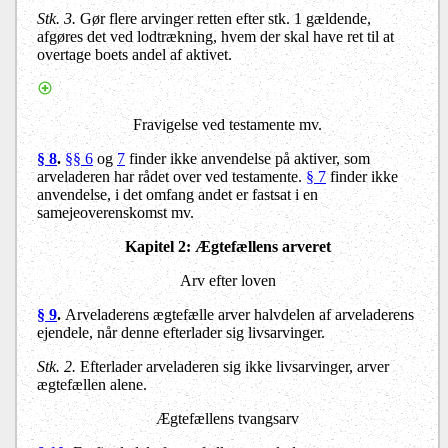
Stk. 3.
Gør flere arvinger retten efter stk. 1 gældende,
afgøres det ved lodtrækning, hvem der skal have ret til at
overtage boets andel af aktivet.
Fravigelse ved testamente mv.
§ 8
.
§§ 6
og
7
finder ikke anvendelse på aktiver, som
arveladeren har rådet over ved testamente.
§ 7
finder ikke
anvendelse, i det omfang andet er fastsat i en
samejeoverenskomst mv.
Kapitel 2: Ægtefællens arveret
Arv efter loven
§ 9
.
Arveladerens ægtefælle arver halvdelen af arveladerens
ejendele, når denne efterlader sig livsarvinger.
Stk. 2.
Efterlader arveladeren sig ikke livsarvinger, arver
ægtefællen alene.
Ægtefællens tvangsarv