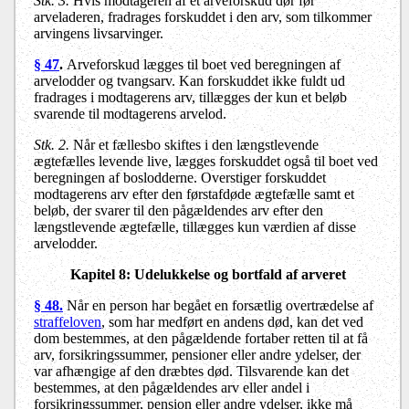
Stk. 3.
Hvis modtageren af et arveforskud dør før
arveladeren, fradrages forskuddet i den arv, som tilkommer
arvingens livsarvinger.
§ 47
.
Arveforskud lægges til boet ved beregningen af
arvelodder og tvangsarv. Kan forskuddet ikke fuldt ud
fradrages i modtagerens arv, tillægges der kun et beløb
svarende til modtagerens arvelod.
Stk. 2.
Når et fællesbo skiftes i den længstlevende
ægtefælles levende live, lægges forskuddet også til boet ved
beregningen af boslodderne. Overstiger forskuddet
modtagerens arv efter den førstafdøde ægtefælle samt et
beløb, der svarer til den pågældendes arv efter den
længstlevende ægtefælle, tillægges kun værdien af disse
arvelodder.
Kapitel 8: Udelukkelse og bortfald af arveret
§ 48.
Når en person har begået en forsætlig overtrædelse af
straffeloven
, som har medført en andens død, kan det ved
dom bestemmes, at den pågældende fortaber retten til at få
arv, forsikringssummer, pensioner eller andre ydelser, der
var afhængige af den dræbtes død. Tilsvarende kan det
bestemmes, at den pågældendes arv eller andel i
forsikringssummer, pension eller andre ydelser, ikke må