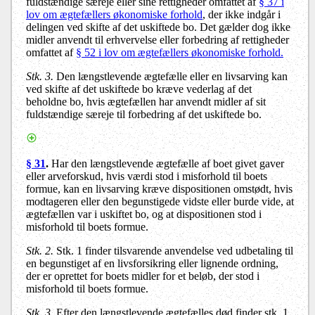
fuldstændige særeje eller sine rettigheder omfattet af
§ 37 i
lov om ægtefællers økonomiske forhold
, der ikke indgår i
delingen ved skifte af det uskiftede bo. Det gælder dog ikke
midler anvendt til erhvervelse eller forbedring af rettigheder
omfattet af
§ 52 i lov om ægtefællers økonomiske forhold.
Stk. 3.
Den længstlevende ægtefælle eller en livsarving kan
ved skifte af det uskiftede bo kræve vederlag af det
beholdne bo, hvis ægtefællen har anvendt midler af sit
fuldstændige særeje til forbedring af det uskiftede bo.
§ 31
.
Har den længstlevende ægtefælle af boet givet gaver
eller arveforskud, hvis værdi stod i misforhold til boets
formue, kan en livsarving kræve dispositionen omstødt, hvis
modtageren eller den begunstigede vidste eller burde vide, at
ægtefællen var i uskiftet bo, og at dispositionen stod i
misforhold til boets formue.
Stk. 2.
Stk. 1 finder tilsvarende anvendelse ved udbetaling til
en begunstiget af en livsforsikring eller lignende ordning,
der er oprettet for boets midler for et beløb, der stod i
misforhold til boets formue.
Stk. 3.
Efter den længstlevende ægtefælles død finder stk. 1