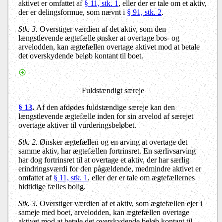
aktivet er omfattet af
§ 11, stk. 1
, eller der er tale om et aktiv,
der er delingsformue, som nævnt i
§ 91, stk. 2
.
Stk. 3.
Overstiger værdien af det aktiv, som den
længstlevende ægtefælle ønsker at overtage bos- og
arvelodden, kan ægtefællen overtage aktivet mod at betale
det overskydende beløb kontant til boet.
Fuldstændigt særeje
§ 13
.
Af den afdødes fuldstændige særeje kan den
længstlevende ægtefælle inden for sin arvelod af særejet
overtage aktiver til vurderingsbeløbet.
Stk. 2.
Ønsker ægtefællen og en arving at overtage det
samme aktiv, har ægtefællen fortrinsret. En særlivsarving
har dog fortrinsret til at overtage et aktiv, der har særlig
erindringsværdi for den pågældende, medmindre aktivet er
omfattet af
§ 11, stk. 1
, eller der er tale om ægtefællernes
hidtidige fælles bolig.
Stk. 3.
Overstiger værdien af et aktiv, som ægtefællen ejer i
sameje med boet, arvelodden, kan ægtefællen overtage
aktivet mod at betale det overskydende beløb kontant til