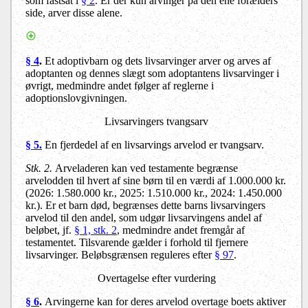
som fastsat i
§ 2
. Er der kun arvinger på den ene forælders
side, arver disse alene.
§ 4
.
Et adoptivbarn og dets livsarvinger arver og arves af
adoptanten og dennes slægt som adoptantens livsarvinger i
øvrigt, medmindre andet følger af reglerne i
adoptionslovgivningen.
Livsarvingers tvangsarv
§ 5.
En fjerdedel af en livsarvings arvelod er tvangsarv.
Stk. 2.
Arveladeren kan ved testamente begrænse
arvelodden til hvert af sine børn til en værdi af 1.000.000 kr.
(2026: 1.580.000 kr., 2025: 1.510.000 kr., 2024: 1.450.000
kr.). Er et barn død, begrænses dette barns livsarvingers
arvelod til den andel, som udgør livsarvingens andel af
beløbet, jf.
§ 1, stk. 2
, medmindre andet fremgår af
testamentet. Tilsvarende gælder i forhold til fjernere
livsarvinger. Beløbsgrænsen reguleres efter
§ 97
.
Overtagelse efter vurdering
§ 6
.
Arvingerne kan for deres arvelod overtage boets aktiver