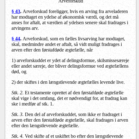
Arveforskud
§ 43
.
Arveforskud foreligger, hvis en arving fra arveladeren
har modtaget en ydelse af økonomisk værdi, og det må
anses for aftalt, at værdien af ydelsen senere skal fradrages i
arvingens arv.
§ 44
.
Arveforskud, som en fælles livsarving har modtaget,
skal, medmindre andet er aftalt, så vidt muligt fradrages i
arven efter den førstafdøde ægtefælle, når
1) arveforskuddet er ydet af delingsformue, skilsmissesæreje
eller andet særeje, der bliver delingsformue ved ægtefællens
død, og
2) der skiftes i den længstlevende ægtefælles levende live.
Stk. 2.
Et testamente oprettet af den førstafdøde ægtefælle
skal vige i det omfang, det er nødvendigt for, at fradrag kan
ske i medfør af stk. 1.
Stk. 3.
Den del af arveforskuddet, som ikke er fradraget i
arven efter den førstafdøde ægtefælle, skal fradrages i arven
efter den længstlevende ægtefælle.
Stk. 4.
Ved skifte af et uskiftet bo efter den længstlevende