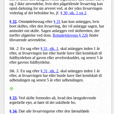
og 2 ikke anvendelse, hvis den pågældende livsarving kan
opnå dækning for sin arveret ved, at der ydes livsarvingen
vederlag af det beholdne bo, jf.
§ 30, stk. 1 og 2
.
§ 32
.
Omstødelsessag efter
§ 31
kan kun anlægges, hvis
boet skiftes, eller den livsarving, der vil anlægge sagen, har
anmodet om skifte. Sagen anlægges ved skifteretten, der
træffer afgørelse ved dom.
Retsplejelovens § 226
finder
tilsvarende anvendelse.
Stk. 2.
En sag efter
§ 31, stk. 1
, skal anlægges inden 1 år
efter, at livsarvingen har eller burde have fået kendskab til
fuldbyrdelsen af gaven eller arveforskuddet, og senest 5 år
efter gavens fuldbyrdelse.
Stk. 3.
En sag efter
§ 31, stk. 2
, skal anlægges inden 1 år
efter, at livsarvingen har eller burde have fået kendskab til
udbetalingen og senest 5 år efter udbetalingen.
§ 33
.
Ved skifte formodes alt, hvad den længstlevende
ægtefælle ejer, at høre til det uskiftede bo.
§ 34
.
Dør alle livsarvingerne efter den førstafdøde