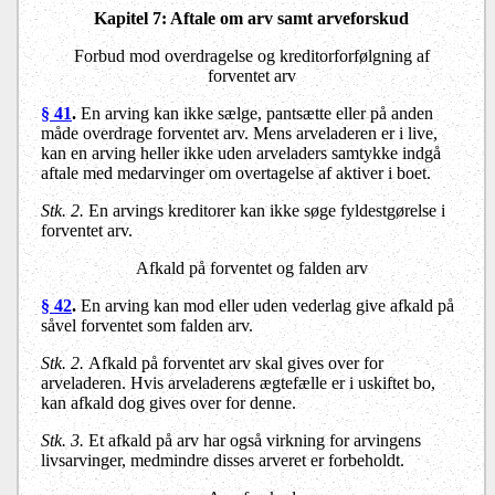
Kapitel 7: Aftale om arv samt arveforskud
Forbud mod overdragelse og kreditorforfølgning af
forventet arv
§ 41
.
En arving kan ikke sælge, pantsætte eller på anden
måde overdrage forventet arv. Mens arveladeren er i live,
kan en arving heller ikke uden arveladers samtykke indgå
aftale med medarvinger om overtagelse af aktiver i boet.
Stk. 2.
En arvings kreditorer kan ikke søge fyldestgørelse i
forventet arv.
Afkald på forventet og falden arv
§ 42
.
En arving kan mod eller uden vederlag give afkald på
såvel forventet som falden arv.
Stk. 2.
Afkald på forventet arv skal gives over for
arveladeren. Hvis arveladerens ægtefælle er i uskiftet bo,
kan afkald dog gives over for denne.
Stk. 3.
Et afkald på arv har også virkning for arvingens
livsarvinger, medmindre disses arveret er forbeholdt.