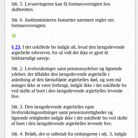
Stk. 5.
Livsarvingerne kan få formueoversigten hos
skifteretten.
Stk. 6.
Justitsministeren fastsætter nærmere regler om
formueoversigten.
§ 23
.
I det uskiftede bo indgår alt, hvad den længstlevende
ægtefælle erhverver, for så vidt det ikke er gjort til
fuldstændigt særeje.
Stk. 2.
Livsforsikringer samt pensionsydelser og lignende
ydelser, der tilfalder den længstlevende ægtefælle i
anledning af den førstafdøde ægtefælles død, og som må
antages ikke at være forbrugt, indgår ikke i det uskiftede bo
ved skifte af boet i den længstlevende ægtefælles levende
live.
Stk. 3.
Den længstlevende ægtefælles egne
livsforsikringsordninger samt pensionsrettigheder og
lignende rettigheder indgår ikke i det uskiftede bo ved skifte
af boet i den længstlevende ægtefælles levende live.
Stk. 4.
Beløb, der er udbetalt fra ordningerne i stk. 3, indgår