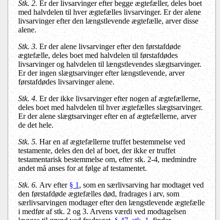
Stk. 2.
Er der livsarvinger efter begge ægtefæller, deles boet
med halvdelen til hver ægtefælles livsarvinger. Er der alene
livsarvinger efter den længstlevende ægtefælle, arver disse
alene.
Stk. 3.
Er der alene livsarvinger efter den førstafdøde
ægtefælle, deles boet med halvdelen til førstafdødes
livsarvinger og halvdelen til længstlevendes slægtsarvinger.
Er der ingen slægtsarvinger efter længstlevende, arver
førstafdødes livsarvinger alene.
Stk. 4.
Er der ikke livsarvinger efter nogen af ægtefællerne,
deles boet med halvdelen til hver ægtefælles slægtsarvinger.
Er der alene slægtsarvinger efter en af ægtefællerne, arver
de det hele.
Stk. 5.
Har en af ægtefællerne truffet bestemmelse ved
testamente, deles den del af boet, der ikke er truffet
testamentarisk bestemmelse om, efter stk. 2-4, medmindre
andet må anses for at følge af testamentet.
Stk. 6.
Arv efter
§ 1
, som en særlivsarving har modtaget ved
den førstafdøde ægtefælles død, fradrages i arv, som
særlivsarvingen modtager efter den længstlevende ægtefælle
i medfør af stk. 2 og 3. Arvens værdi ved modtagelsen