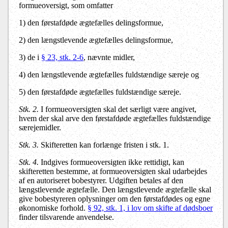
formueoversigt, som omfatter
1) den førstafdøde ægtefælles delingsformue,
2) den længstlevende ægtefælles delingsformue,
3) de i
§ 23, stk. 2-6
, nævnte midler,
4) den længstlevende ægtefælles fuldstændige særeje og
5) den førstafdøde ægtefælles fuldstændige særeje.
Stk. 2.
I formueoversigten skal det særligt være angivet,
hvem der skal arve den førstafdøde ægtefælles fuldstændige
særejemidler.
Stk. 3.
Skifteretten kan forlænge fristen i stk. 1.
Stk. 4.
Indgives formueoversigten ikke rettidigt, kan
skifteretten bestemme, at formueoversigten skal udarbejdes
af en autoriseret bobestyrer. Udgiften betales af den
længstlevende ægtefælle. Den længstlevende ægtefælle skal
give bobestyreren oplysninger om den førstafdødes og egne
økonomiske forhold.
§ 92, stk. 1, i lov om skifte af dødsboer
finder tilsvarende anvendelse.