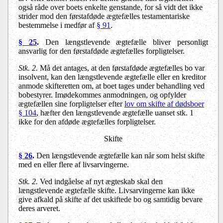
også råde over boets enkelte genstande, for så vidt det ikke
strider mod den førstafdøde ægtefælles testamentariske
bestemmelse i medfør af
§ 91
.
§ 25
.
Den længstlevende ægtefælle bliver personligt
ansvarlig for den førstafdøde ægtefælles forpligtelser.
Stk. 2.
Må det antages, at den førstafdøde ægtefælles bo var
insolvent, kan den længstlevende ægtefælle eller en kreditor
anmode skifteretten om, at boet tages under behandling ved
bobestyrer. Imødekommes anmodningen, og opfylder
ægtefællen sine forpligtelser efter
lov om skifte af dødsboer
§ 104
, hæfter den længstlevende ægtefælle uanset stk. 1
ikke for den afdøde ægtefælles forpligtelser.
Skifte
§ 26
.
Den længstlevende ægtefælle kan når som helst skifte
med en eller flere af livsarvingerne.
Stk. 2.
Ved indgåelse af nyt ægteskab skal den
længstlevende ægtefælle skifte. Livsarvingerne kan ikke
give afkald på skifte af det uskiftede bo og samtidig bevare
deres arveret.