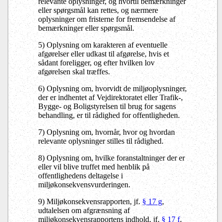
relevante oplysninger, og hvortil bemærkninger
eller spørgsmål kan rettes, og nærmere
oplysninger om fristerne for fremsendelse af
bemærkninger eller spørgsmål.
5) Oplysning om karakteren af eventuelle
afgørelser eller udkast til afgørelse, hvis et
sådant foreligger, og efter hvilken lov
afgørelsen skal træffes.
6) Oplysning om, hvorvidt de miljøoplysninger,
der er indhentet af Vejdirektoratet eller Trafik-,
Bygge- og Boligstyrelsen til brug for sagens
behandling, er til rådighed for offentligheden.
7) Oplysning om, hvornår, hvor og hvordan
relevante oplysninger stilles til rådighed.
8) Oplysning om, hvilke foranstaltninger der er
eller vil blive truffet med henblik på
offentlighedens deltagelse i
miljøkonsekvensvurderingen.
9) Miljøkonsekvensrapporten, jf.
§ 17 g
,
udtalelsen om afgrænsning af
miljøkonsekvensrapportens indhold, jf.
§ 17 f
,