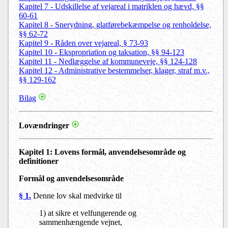
Kapitel 7 - Udskillelse af vejareal i matriklen og hævd, §§
60-61
Kapitel 8 - Snerydning, glatførebekæmpelse og renholdelse,
§§ 62-72
Kapitel 9 - Råden over vejareal, § 73-93
Kapitel 10 - Ekspropriation og taksation, §§ 94-123
Kapitel 11 - Nedlæggelse af kommuneveje, §§ 124-128
Kapitel 12 - Administrative bestemmelser, klager, straf m.v.,
§§ 129-162
Bilag
Lovændringer
Kapitel 1
: Lovens formål, anvendelsesområde og
definitioner
Formål og anvendelsesområde
§ 1.
Denne lov skal medvirke til
1) at sikre et velfungerende og
sammenhængende vejnet,