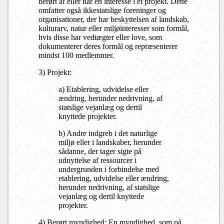
berørt af eller har en interesse i et projekt. Dette
omfatter også ikkestatslige foreninger og
organisationer, der har beskyttelsen af landskab,
kulturarv, natur eller miljøinteresser som formål,
hvis disse har vedtægter eller love, som
dokumenterer deres formål og repræsenterer
mindst 100 medlemmer.
3) Projekt:
a) Etablering, udvidelse eller
ændring, herunder nedrivning, af
statslige vejanlæg og dertil
knyttede projekter.
b) Andre indgreb i det naturlige
miljø eller i landskaber, herunder
sådanne, der tager sigte på
udnyttelse af ressourcer i
undergrunden i forbindelse med
etablering, udvidelse eller ændring,
herunder nedrivning, af statslige
vejanlæg og dertil knyttede
projekter.
4) Berørt myndighed: En myndighed, som på