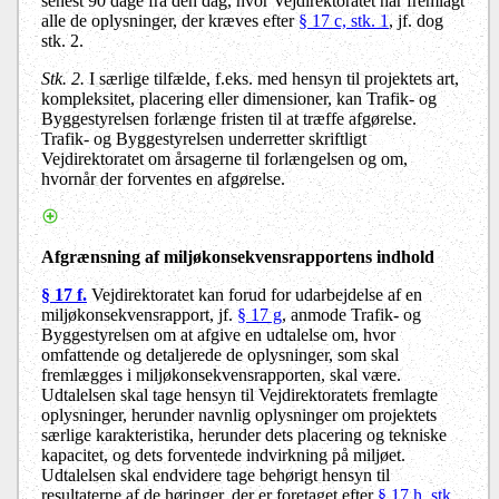
senest 90 dage fra den dag, hvor Vejdirektoratet har fremlagt
alle de oplysninger, der kræves efter
§ 17 c, stk. 1
, jf. dog
stk. 2.
Stk. 2.
I særlige tilfælde, f.eks. med hensyn til projektets art,
kompleksitet, placering eller dimensioner, kan Trafik- og
Byggestyrelsen forlænge fristen til at træffe afgørelse.
Trafik- og Byggestyrelsen underretter skriftligt
Vejdirektoratet om årsagerne til forlængelsen og om,
hvornår der forventes en afgørelse.
Afgrænsning af miljøkonsekvensrapportens indhold
§ 17 f.
Vejdirektoratet kan forud for udarbejdelse af en
miljøkonsekvensrapport, jf.
§ 17 g
, anmode Trafik- og
Byggestyrelsen om at afgive en udtalelse om, hvor
omfattende og detaljerede de oplysninger, som skal
fremlægges i miljøkonsekvensrapporten, skal være.
Udtalelsen skal tage hensyn til Vejdirektoratets fremlagte
oplysninger, herunder navnlig oplysninger om projektets
særlige karakteristika, herunder dets placering og tekniske
kapacitet, og dets forventede indvirkning på miljøet.
Udtalelsen skal endvidere tage behørigt hensyn til
resultaterne af de høringer, der er foretaget efter
§ 17 h, stk.