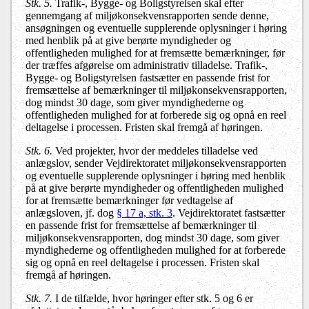
Stk. 5.
Trafik-, Bygge- og Boligstyrelsen skal efter
gennemgang af miljøkonsekvensrapporten sende denne,
ansøgningen og eventuelle supplerende oplysninger i høring
med henblik på at give berørte myndigheder og
offentligheden mulighed for at fremsætte bemærkninger, før
der træffes afgørelse om administrativ tilladelse. Trafik-,
Bygge- og Boligstyrelsen fastsætter en passende frist for
fremsættelse af bemærkninger til miljøkonsekvensrapporten,
dog mindst 30 dage, som giver myndighederne og
offentligheden mulighed for at forberede sig og opnå en reel
deltagelse i processen. Fristen skal fremgå af høringen.
Stk. 6.
Ved projekter, hvor der meddeles tilladelse ved
anlægslov, sender Vejdirektoratet miljøkonsekvensrapporten
og eventuelle supplerende oplysninger i høring med henblik
på at give berørte myndigheder og offentligheden mulighed
for at fremsætte bemærkninger før vedtagelse af
anlægsloven, jf. dog
§ 17 a, stk. 3
. Vejdirektoratet fastsætter
en passende frist for fremsættelse af bemærkninger til
miljøkonsekvensrapporten, dog mindst 30 dage, som giver
myndighederne og offentligheden mulighed for at forberede
sig og opnå en reel deltagelse i processen. Fristen skal
fremgå af høringen.
Stk. 7.
I de tilfælde, hvor høringer efter stk. 5 og 6 er