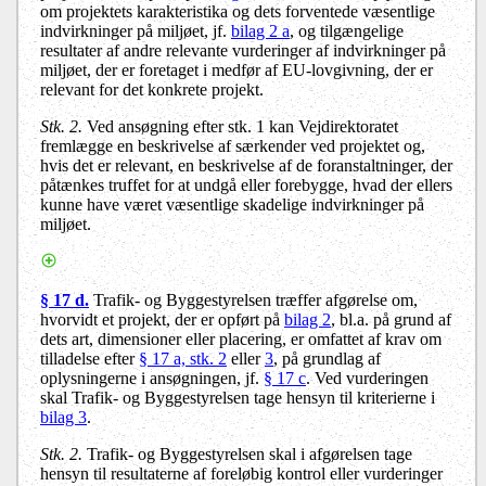
om projektets karakteristika og dets forventede væsentlige
indvirkninger på miljøet, jf.
bilag 2 a
, og tilgængelige
resultater af andre relevante vurderinger af indvirkninger på
miljøet, der er foretaget i medfør af EU-lovgivning, der er
relevant for det konkrete projekt.
Stk. 2.
Ved ansøgning efter stk. 1 kan Vejdirektoratet
fremlægge en beskrivelse af særkender ved projektet og,
hvis det er relevant, en beskrivelse af de foranstaltninger, der
påtænkes truffet for at undgå eller forebygge, hvad der ellers
kunne have været væsentlige skadelige indvirkninger på
miljøet.
§ 17 d.
Trafik- og Byggestyrelsen træffer afgørelse om,
hvorvidt et projekt, der er opført på
bilag 2
, bl.a. på grund af
dets art, dimensioner eller placering, er omfattet af krav om
tilladelse efter
§ 17 a, stk. 2
eller
3
, på grundlag af
oplysningerne i ansøgningen, jf.
§ 17 c
. Ved vurderingen
skal Trafik- og Byggestyrelsen tage hensyn til kriterierne i
bilag 3
.
Stk. 2.
Trafik- og Byggestyrelsen skal i afgørelsen tage
hensyn til resultaterne af foreløbig kontrol eller vurderinger