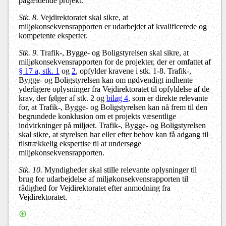
pågældende projekt.
Stk. 8.
Vejdirektoratet skal sikre, at
miljøkonsekvensrapporten er udarbejdet af kvalificerede og
kompetente eksperter.
Stk. 9.
Trafik-, Bygge- og Boligstyrelsen skal sikre, at
miljøkonsekvensrapporten for de projekter, der er omfattet af
§ 17 a, stk. 1
og
2
, opfylder kravene i stk. 1-8. Trafik-,
Bygge- og Boligstyrelsen kan om nødvendigt indhente
yderligere oplysninger fra Vejdirektoratet til opfyldelse af de
krav, der følger af stk. 2 og
bilag 4
, som er direkte relevante
for, at Trafik-, Bygge- og Boligstyrelsen kan nå frem til den
begrundede konklusion om et projekts væsentlige
indvirkninger på miljøet. Trafik-, Bygge- og Boligstyrelsen
skal sikre, at styrelsen har eller efter behov kan få adgang til
tilstrækkelig ekspertise til at undersøge
miljøkonsekvensrapporten.
Stk. 10.
Myndigheder skal stille relevante oplysninger til
brug for udarbejdelse af miljøkonsekvensrapporten til
rådighed for Vejdirektoratet efter anmodning fra
Vejdirektoratet.