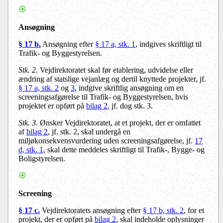
Ansøgning
§ 17 b.
Ansøgning efter
§ 17 a, stk. 1
, indgives skriftligt til
Trafik- og Byggestyrelsen.
Stk. 2.
Vejdirektoratet skal før etablering, udvidelse eller
ændring af statslige vejanlæg og dertil knyttede projekter, jf.
§ 17 a, stk. 2
og
3
, indgive skriftlig ansøgning om en
screeningsafgørelse til Trafik- og Byggestyrelsen, hvis
projektet er opført på
bilag 2
, jf. dog stk. 3.
Stk. 3.
Ønsker Vejdirektoratet, at et projekt, der er omfattet
af
bilag 2
, jf. stk. 2, skal undergå en
miljøkonsekvensvurdering uden screeningsafgørelse, jf.
17
d, stk. 1
, skal dette meddeles skriftligt til Trafik-, Bygge- og
Boligstyrelsen.
Screening
§ 17 c.
Vejdirektoratets ansøgning efter
§ 17 b, stk. 2
, for et
projekt, der er opført på
bilag 2
, skal indeholde oplysninger