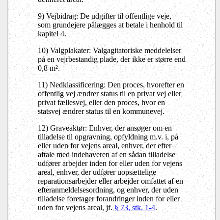
9) Vejbidrag: De udgifter til offentlige veje,
som grundejere pålægges at betale i henhold til
kapitel 4.
10) Valgplakater: Valgagitatoriske meddelelser
på en vejrbestandig plade, der ikke er større end
0,8 m².
11) Nedklassificering: Den proces, hvorefter en
offentlig vej ændrer status til en privat vej eller
privat fællesvej, eller den proces, hvor en
statsvej ændrer status til en kommunevej.
12) Graveaktør: Enhver, der ansøger om en
tilladelse til opgravning, opfyldning m.v. i, på
eller uden for vejens areal, enhver, der efter
aftale med indehaveren af en sådan tilladelse
udfører arbejder inden for eller uden for vejens
areal, enhver, der udfører uopsættelige
reparationsarbejder eller arbejder omfattet af en
efteranmeldelsesordning, og enhver, der uden
tilladelse foretager forandringer inden for eller
uden for vejens areal, jf.
§ 73, stk. 1-4
.