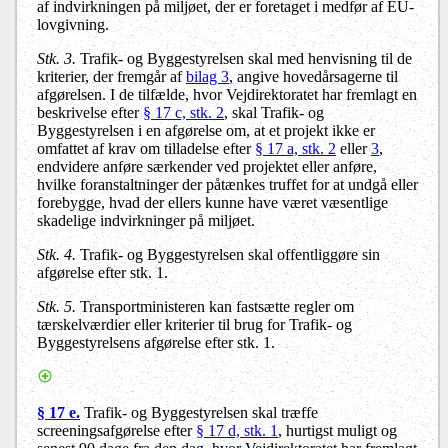
af indvirkningen på miljøet, der er foretaget i medfør af EU-
lovgivning.
Stk. 3.
Trafik- og Byggestyrelsen skal med henvisning til de
kriterier, der fremgår af
bilag 3
, angive hovedårsagerne til
afgørelsen. I de tilfælde, hvor Vejdirektoratet har fremlagt en
beskrivelse efter
§ 17 c, stk. 2
, skal Trafik- og
Byggestyrelsen i en afgørelse om, at et projekt ikke er
omfattet af krav om tilladelse efter
§ 17 a, stk. 2
eller
3
,
endvidere anføre særkender ved projektet eller anføre,
hvilke foranstaltninger der påtænkes truffet for at undgå eller
forebygge, hvad der ellers kunne have været væsentlige
skadelige indvirkninger på miljøet.
Stk. 4.
Trafik- og Byggestyrelsen skal offentliggøre sin
afgørelse efter stk. 1.
Stk. 5.
Transportministeren kan fastsætte regler om
tærskelværdier eller kriterier til brug for Trafik- og
Byggestyrelsens afgørelse efter stk. 1.
§ 17 e.
Trafik- og Byggestyrelsen skal træffe
screeningsafgørelse efter
§ 17 d, stk. 1
, hurtigst muligt og