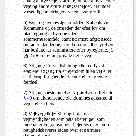
anlæg af nye veje, større flytninger af bestående
veje og andre større anlægsarbejder, herunder
væsentlige ændringer i vejens tværprofil.
5) Byer og bymæssige områder: Københavns
Kommune og de områder, der efter lov om
planlægning er byzone eller
sommerhusområde, samt nærmere afgrænsede
områder i landzone, som kommunalbestyrelsen
har besluttet at administrere efter byreglerne, jf.
§§ 25-86 i lov om private fællesveje.
6) Adgang: En vejtilslutning eller en fysisk
etableret adgang fra en ejendom til en vej eller
sti til brug for gående, ridende eller kørende
færdsel.
7) Adgangsbestemmelse: Afgørelser truffet efter
§ 49
om tilgrænsende ejendommes adgange til
vejen eller stien.
8) Vejbyggelinje: Sikringslinje med
vejmyndigheden som påtaleberettiget, som
indebærer begrænsninger i ejerens eller andre
rettighedshaveres råden over et nærmere
defineret areal.