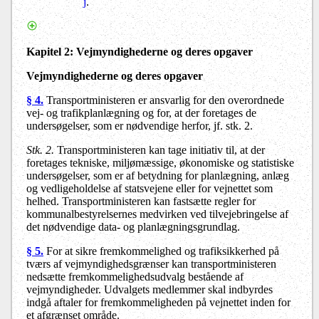
j
.
Kapitel 2
: Vejmyndighederne og deres opgaver
Vejmyndighederne og deres opgaver
§ 4.
Transportministeren er ansvarlig for den overordnede
vej- og trafikplanlægning og for, at der foretages de
undersøgelser, som er nødvendige herfor, jf. stk. 2.
Stk. 2.
Transportministeren kan tage initiativ til, at der
foretages tekniske, miljømæssige, økonomiske og statistiske
undersøgelser, som er af betydning for planlægning, anlæg
og vedligeholdelse af statsvejene eller for vejnettet som
helhed. Transportministeren kan fastsætte regler for
kommunalbestyrelsernes medvirken ved tilvejebringelse af
det nødvendige data- og planlægningsgrundlag.
§ 5.
For at sikre fremkommelighed og trafiksikkerhed på
tværs af vejmyndighedsgrænser kan transportministeren
nedsætte fremkommelighedsudvalg bestående af
vejmyndigheder. Udvalgets medlemmer skal indbyrdes
indgå aftaler for fremkommeligheden på vejnettet inden for
et afgrænset område.