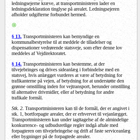
ledningsejerne kræve, at transportministeren lader en
ledningsdeklaration tinglyse på arealet. Ledningsejeren
afholder udgifterne forbundet hermed.
§ 13.
Transportministeren kan bemyndige en
kommunalbestyrelse til at meddele de tilladelser og
dispensationer vedrørende statsveje, som efter denne lov
meddeles af Vejdirektoratet.
§ 14.
Transportministeren kan bestemme, at der
tilvejebringes og drives sideanlæg i forbindelse med en
statsvej, hvis anlægget vurderes at være af betydning for
trafikanterne på vejen, af betydning for at understøtte den
grønne omstilling inden for vejtransport, herunder omstilling
til alternative drivmidler, eller af betydning for andre
trafikale formål.
Stk. 2.
Transportministeren kan til de formål, der er angivet i
stk. 1, bortforpagte arealer, der er erhvervet til vejanlægget.
Transportministeren kan under iagttagelse af de almindelige
konkurrence- og udbudsretlige regler indgå aftale med
forpagteren om tilvejebringelse og drift af faste serviceanlæg
eller bygninger på de forpagtede arealer.