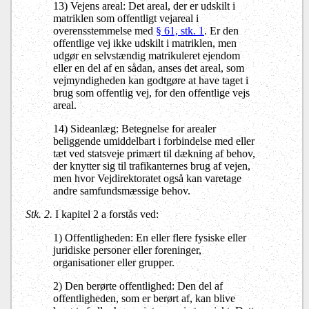
13) Vejens areal: Det areal, der er udskilt i
matriklen som offentligt vejareal i
overensstemmelse med
§ 61, stk. 1
. Er den
offentlige vej ikke udskilt i matriklen, men
udgør en selvstændig matrikuleret ejendom
eller en del af en sådan, anses det areal, som
vejmyndigheden kan godtgøre at have taget i
brug som offentlig vej, for den offentlige vejs
areal.
14) Sideanlæg: Betegnelse for arealer
beliggende umiddelbart i forbindelse med eller
tæt ved statsveje primært til dækning af behov,
der knytter sig til trafikanternes brug af vejen,
men hvor Vejdirektoratet også kan varetage
andre samfundsmæssige behov.
Stk. 2.
I kapitel 2 a forstås ved:
1) Offentligheden: En eller flere fysiske eller
juridiske personer eller foreninger,
organisationer eller grupper.
2) Den berørte offentlighed: Den del af
offentligheden, som er berørt af, kan blive