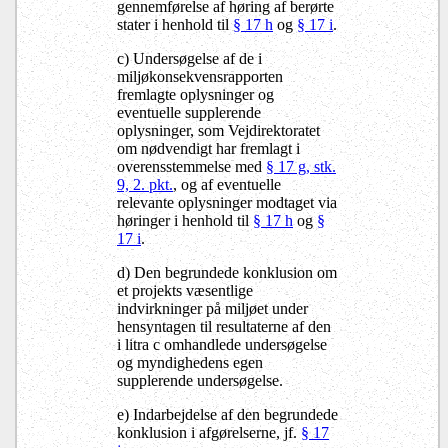
gennemførelse af høring af berørte
stater i henhold til
§ 17 h
og
§ 17 i
.
c) Undersøgelse af de i
miljøkonsekvensrapporten
fremlagte oplysninger og
eventuelle supplerende
oplysninger, som Vejdirektoratet
om nødvendigt har fremlagt i
overensstemmelse med
§ 17 g, stk.
9, 2. pkt.
, og af eventuelle
relevante oplysninger modtaget via
høringer i henhold til
§ 17 h
og
§
17 i
.
d) Den begrundede konklusion om
et projekts væsentlige
indvirkninger på miljøet under
hensyntagen til resultaterne af den
i litra c omhandlede undersøgelse
og myndighedens egen
supplerende undersøgelse.
e) Indarbejdelse af den begrundede
konklusion i afgørelserne, jf.
§ 17