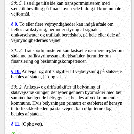
Stk. 5.
I særlige tilfælde kan transportministeren med
særskilt bevilling på finansloven yde bidrag til kommunale
vejformål.
§ 9.
To eller flere vejmyndigheder kan indgå aftale om
fælles trafikstyring, herunder styring af signaler,
omkørselsruter og trafikalt beredskab, på hele eller dele af
vejmyndighedernes vejnet.
Stk. 2.
Transportministeren kan fastsætte nærmere regler om
sådanne trafikstyringssamarbejdsaftaler, herunder om
finansiering og beslutningskompetencer.
§ 10.
Anlægs- og driftsudgifter til vejbelysning på statsveje
betales af staten, jf. dog stk. 2.
Stk. 2.
Anlægs- og driftsudgifter til belysning af
statsvejsstrækninger, der løber gennem byområder med tæt,
sammenhængende bebyggelse, betales af vedkommende
kommune. Hvis belysningen primært er etableret af hensyn
til trafiksikkerheden på statsvejen, kan udgifterne dog
betales af staten.
§ 11.
(Ophævet).