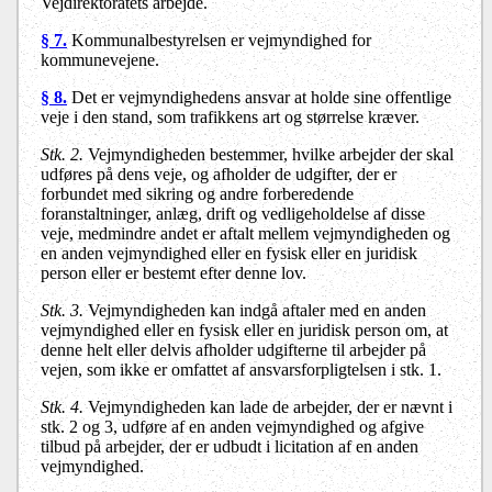
Vejdirektoratets arbejde.
§ 7.
Kommunalbestyrelsen er vejmyndighed for
kommunevejene.
§ 8.
Det er vejmyndighedens ansvar at holde sine offentlige
veje i den stand, som trafikkens art og størrelse kræver.
Stk. 2.
Vejmyndigheden bestemmer, hvilke arbejder der skal
udføres på dens veje, og afholder de udgifter, der er
forbundet med sikring og andre forberedende
foranstaltninger, anlæg, drift og vedligeholdelse af disse
veje, medmindre andet er aftalt mellem vejmyndigheden og
en anden vejmyndighed eller en fysisk eller en juridisk
person eller er bestemt efter denne lov.
Stk. 3.
Vejmyndigheden kan indgå aftaler med en anden
vejmyndighed eller en fysisk eller en juridisk person om, at
denne helt eller delvis afholder udgifterne til arbejder på
vejen, som ikke er omfattet af ansvarsforpligtelsen i stk. 1.
Stk. 4.
Vejmyndigheden kan lade de arbejder, der er nævnt i
stk. 2 og 3, udføre af en anden vejmyndighed og afgive
tilbud på arbejder, der er udbudt i licitation af en anden
vejmyndighed.