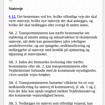
Statsveje
§ 12.
Det bestemmes ved lov, hvilke offentlige veje der skal
være statsveje, hvilke nye statsveje der skal anlægges, og
hvilke der skal nedlægges eller overgå til anden status.
Stk. 2.
Transportministeren kan træffe bestemmelse om
etablering af mindre anlæg og sideudvidelser til eksisterende
statsveje, når dette kan gennemføres uden yderligere
arealerhvervelse, og om optagelse, nedklassificering og
nedlæggelse af statsveje med henblik på optimering og
tilpasning af statsvejnettet.
Stk. 3.
Inden der fremsættes lovforslag eller træffes
bestemmelse efter stk. 2, kan transportministeren eller
Vejdirektoratet forhandle med de kommunale myndigheder,
i hvis område vejen forløber.
Stk. 4.
Transportministeren fastsætter vilkårene for en vejs
nedklassificering fra statsvej til kommunevej, jf. stk. 1 og 2,
hvis der ikke kan opnås enighed mellem Vejdirektoratet og
den kommende vejmyndighed herom.
Stk. 5.
Nedlægges en statsvej som offentligt vejareal, kan