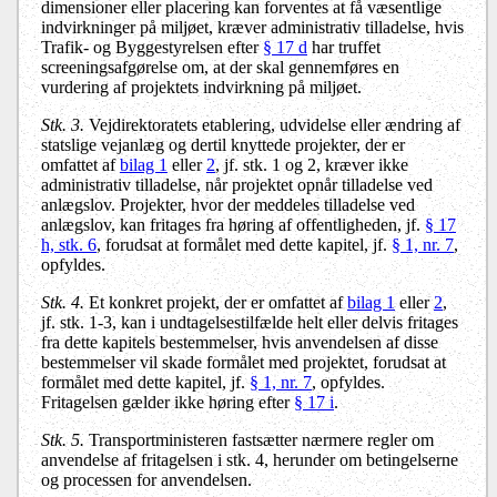
dimensioner eller placering kan forventes at få væsentlige
indvirkninger på miljøet, kræver administrativ tilladelse, hvis
Trafik- og Byggestyrelsen efter
§ 17 d
har truffet
screeningsafgørelse om, at der skal gennemføres en
vurdering af projektets indvirkning på miljøet.
Stk. 3.
Vejdirektoratets etablering, udvidelse eller ændring af
statslige vejanlæg og dertil knyttede projekter, der er
omfattet af
bilag 1
eller
2
, jf. stk. 1 og 2, kræver ikke
administrativ tilladelse, når projektet opnår tilladelse ved
anlægslov. Projekter, hvor der meddeles tilladelse ved
anlægslov, kan fritages fra høring af offentligheden, jf.
§ 17
h, stk. 6
, forudsat at formålet med dette kapitel, jf.
§ 1, nr. 7
,
opfyldes.
Stk. 4.
Et konkret projekt, der er omfattet af
bilag 1
eller
2
,
jf. stk. 1-3, kan i undtagelsestilfælde helt eller delvis fritages
fra dette kapitels bestemmelser, hvis anvendelsen af disse
bestemmelser vil skade formålet med projektet, forudsat at
formålet med dette kapitel, jf.
§ 1, nr. 7
, opfyldes.
Fritagelsen gælder ikke høring efter
§ 17 i
.
Stk. 5.
Transportministeren fastsætter nærmere regler om
anvendelse af fritagelsen i stk. 4, herunder om betingelserne
og processen for anvendelsen.