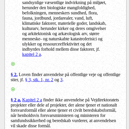
sandsynlige væsentlige indvirkning på miljøet,
herunder den biologiske mangfoldighed,
befolkningen, menneskers sundhed, flora,
fauna, jordbund, jordarealer, vand, luft,
klimatiske faktorer, materielle goder, landskab,
kulturarv, herunder kirker og deres omgivelser
og arkitektonisk og arkæologisk arv, større
menneske- og naturskabte katastroferisici og
ulykker og ressourceeffektivitet og det
indbyrdes forhold mellem disse faktorer, jf.
kapitel 2 a
.
§ 2.
Loven finder anvendelse på offentlige veje og offentlige
stier, jf.
§ 3, stk. 1, nr. 2
og
3
.
§ 2 a.
Kapitel 2 a
finder ikke anvendelse på Vejdirektoratets
projekter eller dele af projekter, der alene tjener et nationalt
forsvarsformål eller alene tjener et civilt beredskabsformål,
når henholdsvis forsvarsministeren og ministeren for
samfundssikkerhed og beredskab vurderer, at anvendelsen
vil skade disse formål.