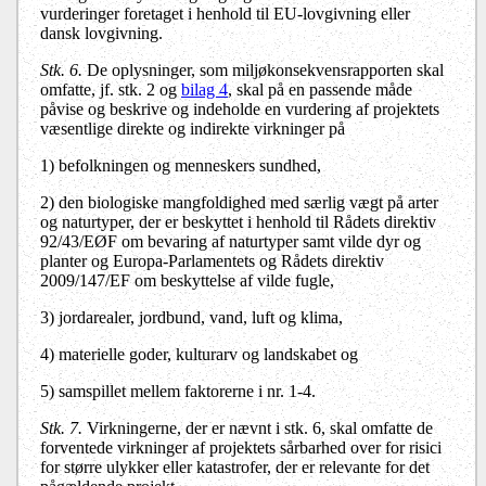
vurderinger foretaget i henhold til EU-lovgivning eller
dansk lovgivning.
Stk. 6.
De oplysninger, som miljøkonsekvensrapporten skal
omfatte, jf. stk. 2 og
bilag 4
, skal på en passende måde
påvise og beskrive og indeholde en vurdering af projektets
væsentlige direkte og indirekte virkninger på
1) befolkningen og menneskers sundhed,
2) den biologiske mangfoldighed med særlig vægt på arter
og naturtyper, der er beskyttet i henhold til Rådets direktiv
92/43/EØF om bevaring af naturtyper samt vilde dyr og
planter og Europa-Parlamentets og Rådets direktiv
2009/147/EF om beskyttelse af vilde fugle,
3) jordarealer, jordbund, vand, luft og klima,
4) materielle goder, kulturarv og landskabet og
5) samspillet mellem faktorerne i nr. 1-4.
Stk. 7.
Virkningerne, der er nævnt i stk. 6, skal omfatte de
forventede virkninger af projektets sårbarhed over for risici
for større ulykker eller katastrofer, der er relevante for det