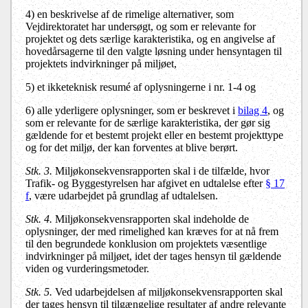
4) en beskrivelse af de rimelige alternativer, som
Vejdirektoratet har undersøgt, og som er relevante for
projektet og dets særlige karakteristika, og en angivelse af
hovedårsagerne til den valgte løsning under hensyntagen til
projektets indvirkninger på miljøet,
5) et ikketeknisk resumé af oplysningerne i nr. 1-4 og
6) alle yderligere oplysninger, som er beskrevet i
bilag 4
, og
som er relevante for de særlige karakteristika, der gør sig
gældende for et bestemt projekt eller en bestemt projekttype
og for det miljø, der kan forventes at blive berørt.
Stk. 3.
Miljøkonsekvensrapporten skal i de tilfælde, hvor
Trafik- og Byggestyrelsen har afgivet en udtalelse efter
§ 17
f
, være udarbejdet på grundlag af udtalelsen.
Stk. 4.
Miljøkonsekvensrapporten skal indeholde de
oplysninger, der med rimelighed kan kræves for at nå frem
til den begrundede konklusion om projektets væsentlige
indvirkninger på miljøet, idet der tages hensyn til gældende
viden og vurderingsmetoder.
Stk. 5.
Ved udarbejdelsen af miljøkonsekvensrapporten skal
der tages hensyn til tilgængelige resultater af andre relevante