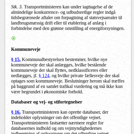
Stk. 3.
Transportministeren kan under iagttagelse af de
almindelige konkurrence- og udbudsretlige regler indgå
tidsbegrænsede aftaler om forpagtning af statsvejsarealer til
landbrugsmæssig drift eller til etablering af anlæg i
forbindelse med den grønne omstilling af energiforsyningen.
Kommuneveje
§ 15.
Kommunalbestyrelsen bestemmer, hvilke nye
kommuneveje der skal anlægges, hvilke bestående
kommuneveje der skal flyttes, nedklassificeres eller
nedlægges, jf.
§ 124
, og hvilke private fællesveje der skal
optages som kommuneveje. Beslutninger herom skal træffes
på baggrund af en samlet trafikal vurdering og må ikke kun
være begrundet i økonomiske forhold.
Databaser og vej- og stifortegnelser
§ 16.
Transportministeren kan oprette databaser, der
indeholder oplysninger om det offentlige vejnet.
Transportministeren fastsætter nærmere regler for
databasernes indhold og om vejmyndighedernes
indberetning af oplysninger om det offentlige vejnet.