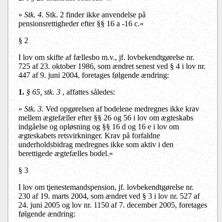
»
Stk. 4.
Stk. 2 finder ikke anvendelse på
pensionsrettigheder efter §§ 16 a -16 c.«
§ 2
I lov om skifte af fællesbo m.v., jf. lovbekendtgørelse nr.
725 af 23. oktober 1986, som ændret senest ved § 4 i lov nr.
447 af 9. juni 2004, foretages følgende ændring:
1.
§ 65, stk. 3
, affattes således:
»
Stk. 3.
Ved opgørelsen af bodelene medregnes ikke krav
mellem ægtefæller efter §§ 26 og 56 i lov om ægteskabs
indgåelse og opløsning og §§ 16 d og 16 e i lov om
ægteskabets retsvirkninger. Krav på forfaldne
underholdsbidrag medregnes ikke som aktiv i den
berettigede ægtefælles bodel.«
§ 3
I lov om tjenestemandspension, jf. lovbekendtgørelse nr.
230 af 19. marts 2004, som ændret ved § 3 i lov nr. 527 af
24. juni 2005 og lov nr. 1150 af 7. december 2005, foretages
følgende ændring: