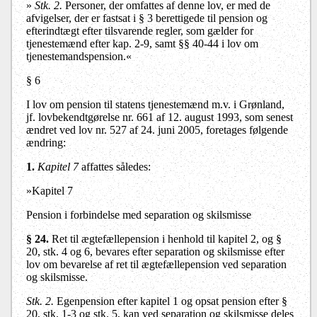
»
Stk. 2.
Personer, der omfattes af denne lov, er med de
afvigelser, der er fastsat i § 3 berettigede til pension og
efterindtægt efter tilsvarende regler, som gælder for
tjenestemænd efter kap. 2-9, samt §§ 40-44 i lov om
tjenestemandspension.«
§ 6
I lov om pension til statens tjenestemænd m.v. i Grønland,
jf. lovbekendtgørelse nr. 661 af 12. august 1993, som senest
ændret ved lov nr. 527 af 24. juni 2005, foretages følgende
ændring:
1.
Kapitel 7
affattes således:
»Kapitel 7
Pension i forbindelse med separation og skilsmisse
§ 24.
Ret til ægtefællepension i henhold til kapitel 2, og §
20, stk. 4 og 6, bevares efter separation og skilsmisse efter
lov om bevarelse af ret til ægtefællepension ved separation
og skilsmisse.
Stk. 2.
Egenpension efter kapitel 1 og opsat pension efter §
20, stk. 1-3 og stk. 5, kan ved separation og skilsmisse deles