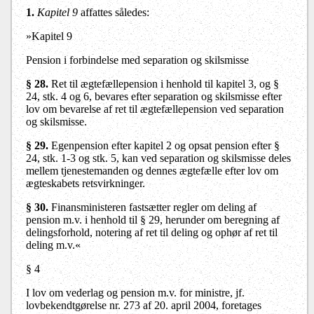
1.
Kapitel 9
affattes således:
»Kapitel 9
Pension i forbindelse med separation og skilsmisse
§ 28.
Ret til ægtefællepension i henhold til kapitel 3, og §
24, stk. 4 og 6, bevares efter separation og skilsmisse efter
lov om bevarelse af ret til ægtefællepension ved separation
og skilsmisse.
§ 29.
Egenpension efter kapitel 2 og opsat pension efter §
24, stk. 1-3 og stk. 5, kan ved separation og skilsmisse deles
mellem tjenestemanden og dennes ægtefælle efter lov om
ægteskabets retsvirkninger.
§ 30.
Finansministeren fastsætter regler om deling af
pension m.v. i henhold til § 29, herunder om beregning af
delingsforhold, notering af ret til deling og ophør af ret til
deling m.v.«
§ 4
I lov om vederlag og pension m.v. for ministre, jf.
lovbekendtgørelse nr. 273 af 20. april 2004, foretages