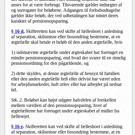
anses for at være forbrugt. Tilsvarende gælder indtægter af
og surrogater for beløbene. Adgangen til forlodsudtagelse
gælder ikke beløb, der ved udbetalingen har mistet deres
karakter af pensionsopsparing.
§ 16 d
.
Skifteretten kan ved skifte af fællesboet i anledning
af separation, skilsmisse eller bosondring bestemme, at en
ægtefælle skal betale et beløb til den anden ægtefælle, hvis
1) sidstnævnte ægtefælle under ægteskabet har foretaget en
mindre pensionsopsparing, end hvad der svarer til en rimelig
pensionsordning for den pågældende, og
2) dette skyldes, at denne ægtefælle af hensyn til familien
eller den anden ægtefælle helt eller delvist har været uden
for arbejdsmarkedet, haft orlov eller har arbejdet på nedsat
tid.
Stk. 2.
Beløbet kan højst udgøre halvdelen af forskellen
mellem værdien af den pensionsopsparing, hver af
ægtefællerne har foretaget under ægteskabet af midler fra
fællesejet.
§ 16 e
.
Skifteretten kan ved skifte af fællesboet i anledning
af separation, skilsmisse eller bosondring bestemme, at en