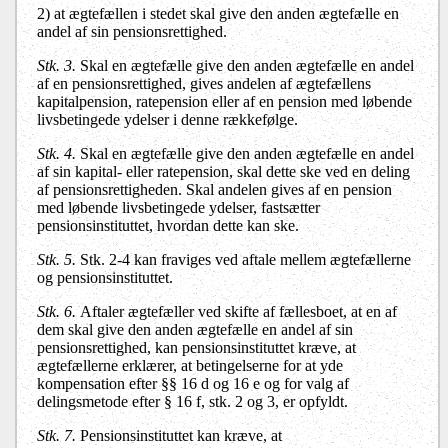
2) at ægtefællen i stedet skal give den anden ægtefælle en
andel af sin pensionsrettighed.
Stk. 3.
Skal en ægtefælle give den anden ægtefælle en andel
af en pensionsrettighed, gives andelen af ægtefællens
kapitalpension, ratepension eller af en pension med løbende
livsbetingede ydelser i denne rækkefølge.
Stk. 4.
Skal en ægtefælle give den anden ægtefælle en andel
af sin kapital- eller ratepension, skal dette ske ved en deling
af pensionsrettigheden. Skal andelen gives af en pension
med løbende livsbetingede ydelser, fastsætter
pensionsinstituttet, hvordan dette kan ske.
Stk. 5.
Stk. 2-4 kan fraviges ved aftale mellem ægtefællerne
og pensionsinstituttet.
Stk. 6.
Aftaler ægtefæller ved skifte af fællesboet, at en af
dem skal give den anden ægtefælle en andel af sin
pensionsrettighed, kan pensionsinstituttet kræve, at
ægtefællerne erklærer, at betingelserne for at yde
kompensation efter §§ 16 d og 16 e og for valg af
delingsmetode efter § 16 f, stk. 2 og 3, er opfyldt.
Stk. 7.
Pensionsinstituttet kan kræve, at