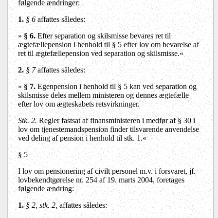
følgende ændringer:
1.
§ 6
affattes således:
»
§ 6.
Efter separation og skilsmisse bevares ret til
ægtefællepension i henhold til § 5 efter lov om bevarelse af
ret til ægtefællepension ved separation og skilsmisse.«
2.
§ 7
affattes således:
»
§ 7.
Egenpension i henhold til § 5 kan ved separation og
skilsmisse deles mellem ministeren og dennes ægtefælle
efter lov om ægteskabets retsvirkninger.
Stk. 2.
Regler fastsat af finansministeren i medfør af § 30 i
lov om tjenestemandspension finder tilsvarende anvendelse
ved deling af pension i henhold til stk. 1.«
§ 5
I lov om pensionering af civilt personel m.v. i forsvaret, jf.
lovbekendtgørelse nr. 254 af 19. marts 2004, foretages
følgende ændring:
1.
§ 2, stk. 2,
affattes således: