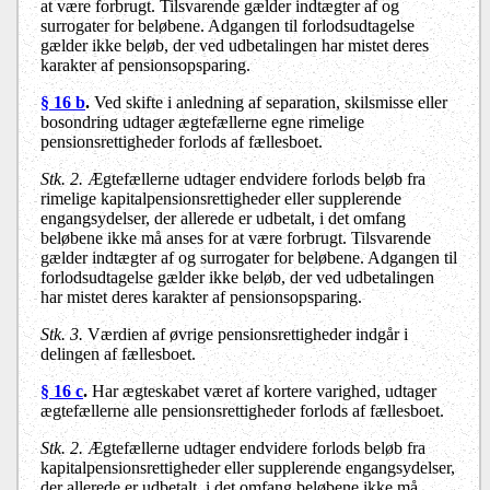
at være forbrugt. Tilsvarende gælder indtægter af og
surrogater for beløbene. Adgangen til forlodsudtagelse
gælder ikke beløb, der ved udbetalingen har mistet deres
karakter af pensionsopsparing.
§ 16 b
.
Ved skifte i anledning af separation, skilsmisse eller
bosondring udtager ægtefællerne egne rimelige
pensionsrettigheder forlods af fællesboet.
Stk. 2.
Ægtefællerne udtager endvidere forlods beløb fra
rimelige kapitalpensionsrettigheder eller supplerende
engangsydelser, der allerede er udbetalt, i det omfang
beløbene ikke må anses for at være forbrugt. Tilsvarende
gælder indtægter af og surrogater for beløbene. Adgangen til
forlodsudtagelse gælder ikke beløb, der ved udbetalingen
har mistet deres karakter af pensionsopsparing.
Stk. 3.
Værdien af øvrige pensionsrettigheder indgår i
delingen af fællesboet.
§ 16 c
.
Har ægteskabet været af kortere varighed, udtager
ægtefællerne alle pensionsrettigheder forlods af fællesboet.
Stk. 2.
Ægtefællerne udtager endvidere forlods beløb fra
kapitalpensionsrettigheder eller supplerende engangsydelser,
der allerede er udbetalt, i det omfang beløbene ikke må