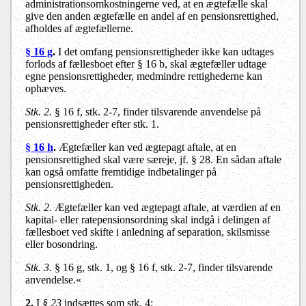
administrationsomkostningerne ved, at en ægtefælle skal
give den anden ægtefælle en andel af en pensionsrettighed,
afholdes af ægtefællerne.
§ 16 g
.
I det omfang pensionsrettigheder ikke kan udtages
forlods af fællesboet efter § 16 b, skal ægtefæller udtage
egne pensionsrettigheder, medmindre rettighederne kan
ophæves.
Stk. 2.
§ 16 f, stk. 2-7, finder tilsvarende anvendelse på
pensionsrettigheder efter stk. 1.
§ 16 h
.
Ægtefæller kan ved ægtepagt aftale, at en
pensionsrettighed skal være særeje, jf. § 28. En sådan aftale
kan også omfatte fremtidige indbetalinger på
pensionsrettigheden.
Stk. 2.
Ægtefæller kan ved ægtepagt aftale, at værdien af en
kapital- eller ratepensionsordning skal indgå i delingen af
fællesboet ved skifte i anledning af separation, skilsmisse
eller bosondring.
Stk. 3.
§ 16 g, stk. 1, og § 16 f, stk. 2-7, finder tilsvarende
anvendelse.«
2.
I
§ 23
indsættes som stk. 4: