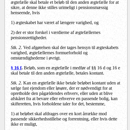
ægtefælle skal betale et beløb til den anden ægtefælle for at
sikre, at denne ikke stilles urimeligt i pensionsmæssig
henseende, hvis
1) ægteskabet har været af længere varighed, og
2) der er stor forskel i værdierne af ægtefællernes
pensionsrettigheder.
Stk. 2.
Ved afgørelsen skal der tages hensyn til ægteskabets
varighed, ægtefællernes formueforhold og
omstændighederne i øvrigt.
§ 16 f
.
Beløb, som en ægtefælle i medfør af §§ 16 d og 16 e
skal betale til den anden ægtefælle, betales kontant.
Stk. 2.
Kan en ægtefælle ikke betale beløbet kontant uden at
sælge fast ejendom eller løsøre, der er nødvendigt for at
opretholde den pågældendes erhverv, eller uden at blive
afskåret fra at bevare eller erhverve en passende bolig, kan
skifteretten, hvis forholdene taler for det, bestemme,
1) at beløbet skal afdrages over en kort årrække mod
passende sikkerhedsstillelse og forrentning, eller hvis dette
ikke er muligt,