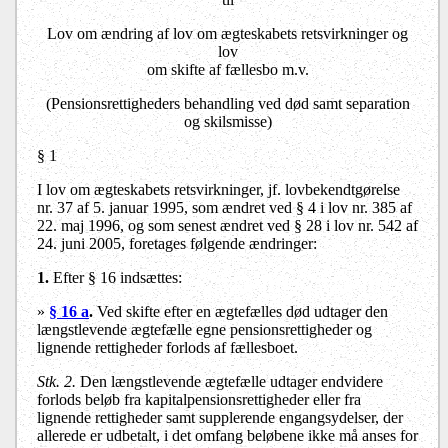
Lov om ændring af lov om ægteskabets retsvirkninger og
lov
om skifte af fællesbo m.v.
(Pensionsrettigheders behandling ved død samt separation
og skilsmisse)
§ 1
I lov om ægteskabets retsvirkninger, jf. lovbekendtgørelse
nr. 37 af 5. januar 1995, som ændret ved § 4 i lov nr. 385 af
22. maj 1996, og som senest ændret ved § 28 i lov nr. 542 af
24. juni 2005, foretages følgende ændringer:
1.
Efter § 16 indsættes:
»
§ 16 a
.
Ved skifte efter en ægtefælles død udtager den
længstlevende ægtefælle egne pensionsrettigheder og
lignende rettigheder forlods af fællesboet.
Stk. 2.
Den længstlevende ægtefælle udtager endvidere
forlods beløb fra kapitalpensionsrettigheder eller fra
lignende rettigheder samt supplerende engangsydelser, der
allerede er udbetalt, i det omfang beløbene ikke må anses for