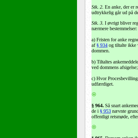
Stk. 2.
En anke, der er r
udtrykkelig går ud på 
Stk. 3.
I øvrigt bliver re
nærmere bestemmelser:
a) Fristen for anke regn
af
§ 934
og tiltalte ikke
dommen.
b) Tiltaltes ankemeddele
ved dommens afsigelse
c) Hvor Procesbevilling
udfærdiget.
§ 964.
Så snart ankemedd
de i
§ 953
nævnte grunde
offentligt retsmøde, efte