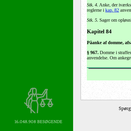
Stk. 4.
Anke, der iværksæ
reglerne i
kap. 82
anvend
Stk. 5.
Sager om opløsnin
Kapitel 84
Påanke af domme, afsa
§ 967.
Domme i straffesa
anvendelse. Om ankegr
Spørg
16.048.908
BESØGENDE