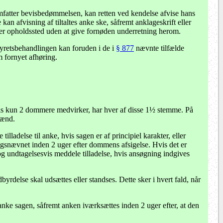
g omfatter bevisbedømmelsen, kan retten ved kendelse afvise hans
an afvisning af tiltaltes anke ske, såfremt anklageskrift eller
ler opholdssted uden at give fornøden underretning herom.
byretsbehandlingen kan foruden i de i
§ 877
nævnte tilfælde
 fornyet afhøring.
 kun 2 dommere medvirker, har hver af disse 1½ stemme. På
mænd.
adelse til anke, hvis sagen er af principiel karakter, eller
lingsnævnet inden 2 uger efter dommens afsigelse. Hvis det er
g undtagelsesvis meddele tilladelse, hvis ansøgning indgives
rdelse skal udsættes eller standses. Dette sker i hvert fald, når
nke sagen, såfremt anken iværksættes inden 2 uger efter, at den