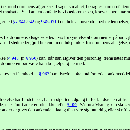
ettet mod dommens afgørelse af sagens realitet, betragtes som omfattend
det modsatte. Skal anken omfatte bevisbedømmelsen, kræves ingen nærm
glerne i
§§ 941
-
942
og
946-951
i det hele at anvende med de lempelser,
es fra dommens afsigelse eller, hvis forkyndelse af dommen er påbudt, j
 var til stede eller gjort bekendt med tidspunktet for dommens afsigelse, re
lse (
§ 948
, jf.
§ 950
) kan, når han afgiver den personlig, fremsættes mu
; dommeren bør være ham behjælpelig hermed.
snævnet i henhold til
§ 962
har tilstedet anke, må fornøden ankemeddelel
elelse har fundet sted, har modparten adgang til for landsretten at fre
, eller fordi anke er udelukket efter
§ 962
. Sådan afvisning kan ske - v
r at der er givet den ankende adgang til at ytre sig mundtlig eller skriftli