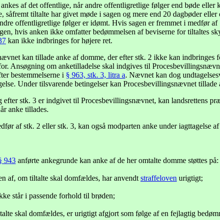
es af det offentlige, når andre offentligretlige følger end bøde eller 
e, såfremt tiltalte har givet møde i sagen og mere end 20 dagbøder eller
andre offentligretlige følger er idømt. Hvis sagen er fremmet i medfør af
gen, hvis anken ikke omfatter bedømmelsen af beviserne for tiltaltes skyld
37
kan ikke indbringes for højere ret.
vnet kan tillade anke af domme, der efter stk. 2 ikke kan indbringes for 
rfor. Ansøgning om anketilladelse skal indgives til Procesbevillingsnævne
efter bestemmelserne i
§ 963, stk. 3, litra a
. Nævnet kan dog undtagelsesv
else. Under tilsvarende betingelser kan Procesbevillingsnævnet tillade an
efter stk. 3 er indgivet til Procesbevillingsnævnet, kan landsrettens pr
når anke tillades.
dfør af stk. 2 eller stk. 3, kan også modparten anke under iagttagelse af 
§ 943
anførte ankegrunde kan anke af de her omtalte domme støttes på:
sen af, om tiltalte skal domfældes, har anvendt
straffeloven
urigtigt;
 ikke står i passende forhold til brøden;
ltalte skal domfældes, er urigtigt afgjort som følge af en fejlagtig bedø