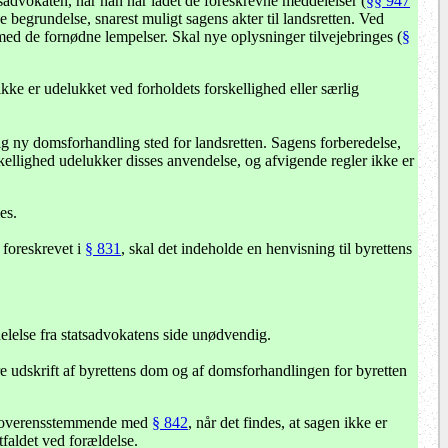
sadvokaten, når han har ladet de foreskrevne meddelelser (
§§ 947
e begrundelse, snarest muligt sagens akter til landsretten. Ved
ed de fornødne lempelser. Skal nye oplysninger tilvejebringes (
§
kke er udelukket ved forholdets forskellighed eller særlig
ig ny domsforhandling sted for landsretten. Sagens forberedelse,
rskellighed udelukker disses anvendelse, og afvigende regler ikke er
es.
 foreskrevet i
§ 831
, skal det indeholde en henvisning til byrettens
delelse fra statsadvokatens side unødvendig.
re udskrift af byrettens dom og af domsforhandlingen for byretten
ske overensstemmende med
§ 842
, når det findes, at sagen ikke er
rtfaldet ved forældelse.