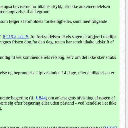
e også beviserne for tiltaltes skyld, når ikke ankemeddelelsen
ere angivelse af ankegrund.
 som følger af forholdets forskelligheder, samt med følgende
f.
§ 219 a, stk. 5
, fra forkyndelsen. Hvis sagen er afgjort i medfør
gnes fristen dog fra den dag, retten har sendt tiltalte udskrift af
ndtlig til vedkommende rets retsbog, selv om det ikke sker straks
se og begrundelse afgives inden 14 dage, efter at tilladelsen er
msætte begæring (jf.
§ 844
) om ankesagens afvisning af nogen af
ære sig efter begæring eller uden påstand - ved kendelse i et ikke
g.