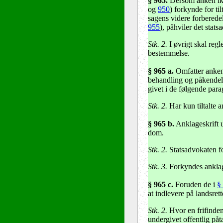
§ 965
.
Dersom anken ikke
og
950
) forkynde for ti
sagens videre forberede
955
), påhviler det stats
Stk. 2.
I øvrigt skal regl
bestemmelse.
§ 965 a
.
Omfatter anken 
behandling og påkendels
givet i de følgende parag
Stk. 2.
Har kun tiltalte 
§ 965 b.
Anklageskrift u
dom.
Stk. 2.
Statsadvokaten for
Stk. 3.
Forkyndes anklage
§ 965 c
.
Foruden de i
§ 
at indlevere på landsrett
Stk. 2.
Hvor en frifinde
undergivet offentlig påtal