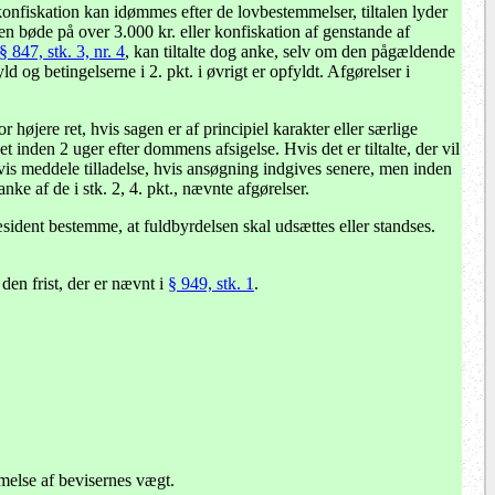
konfiskation kan idømmes efter de lovbestemmelser, tiltalen lyder
 en bøde på over 3.000 kr. eller konfiskation af genstande af
§ 847, stk. 3, nr. 4
, kan tiltalte dog anke, selv om den pågældende
 og betingelserne i 2. pkt. i øvrigt er opfyldt. Afgørelser i
højere ret, hvis sagen er af principiel karakter eller særlige
t inden 2 uger efter dommens afsigelse. Hvis det er tiltalte, der vil
is meddele tilladelse, hvis ansøgning indgives senere, men inden
ke af de i stk. 2, 4. pkt., nævnte afgørelser.
æsident bestemme, at fuldbyrdelsen skal udsættes eller standses.
den frist, der er nævnt i
§ 949, stk. 1
.
mmelse af bevisernes vægt.