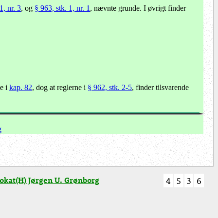
1, nr. 3
, og
§ 963, stk. 1, nr. 1
, nævnte grunde. I øvrigt finder
ne i
kap. 82
, dog at reglerne i
§ 962, stk. 2-5
, finder tilsvarende
g
kat(H) Jørgen U. Grønborg
4
5
3
6