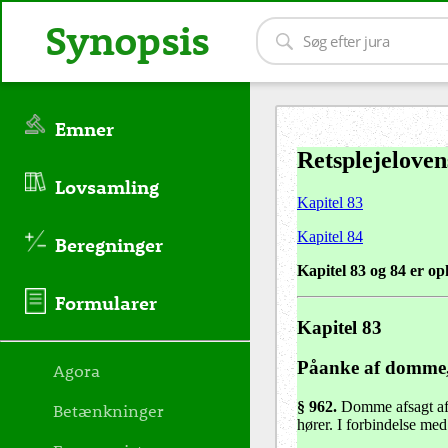
Synopsis
Emner
Retsplejeloven
Lovsamling
Kapitel 83
Kapitel 84
Beregninger
Kapitel 83 og 84 er op
Formularer
Kapitel 83
Påanke af domme, 
Agora
§ 962
.
Domme afsagt af e
Betænkninger
hører. I forbindelse m