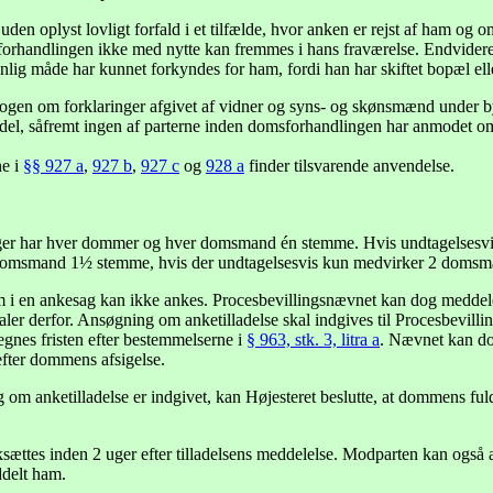
 uden oplyst lovligt forfald i et tilfælde, hvor anken er rejst af ham o
 forhandlingen ikke med nytte kan fremmes i hans fraværelse. Endvidere k
lig måde har kunnet forkyndes for ham, fordi han har skiftet bopæl el
tsbogen om forklaringer afgivet af vidner og syns- og skønsmænd under 
el, såfremt ingen af parterne inden domsforhandlingen har anmodet om
e i
§§ 927 a
,
927 b
,
927 c
og
928 a
finder tilsvarende anvendelse.
er har hver dommer og hver domsmand én stemme. Hvis undtagelsesvis
omsmand 1½ stemme, hvis der undtagelsesvis kun medvirker 2 doms
i en ankesag kan ikke ankes. Procesbevillingsnævnet kan dog meddele till
taler derfor. Ansøgning om anketilladelse skal indgives til Procesbevil
eregnes fristen efter bestemmelserne i
§ 963, stk. 3, litra a
. Nævnet kan do
efter dommens afsigelse.
m anketilladelse er indgivet, kan Højesteret beslutte, at dommens fuldby
ættes inden 2 uger efter tilladelsens meddelelse. Modparten kan også a
ddelt ham.