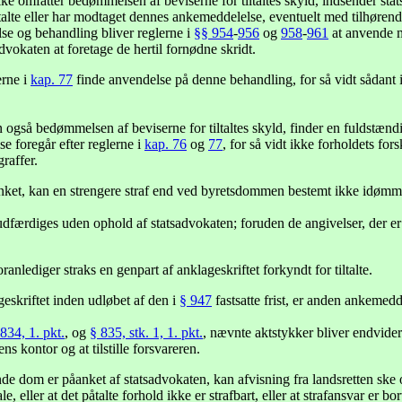
 omfatter bedømmelsen af beviserne for tiltaltes skyld, indsender stat
ltalte eller har modtaget dennes ankemeddelelse, eventuelt med tilhørend
lse og behandling bliver reglerne i
§§ 954
-
956
og
958
-
961
at anvende m
advokaten at foretage de hertil fornødne skridt.
erne i
kap. 77
finde anvendelse på denne behandling, for så vidt sådant i
også bedømmelsen af beviserne for tiltaltes skyld, finder en fuldstænd
e foregår efter reglerne i
kap. 76
og
77
, for så vidt ikke forholdets fo
raffer.
anket, kan en strengere straf end ved byretsdommen bestemt ikke idømm
dfærdiges uden ophold af statsadvokaten; foruden de angivelser, der er
anlediger straks en genpart af anklageskriftet forkyndt for tiltalte.
skriftet inden udløbet af den i
§ 947
fastsatte frist, er anden ankemed
834, 1. pkt.
, og
§ 835, stk. 1, 1. pkt.
, nævnte aktstykker bliver endvide
ens kontor og at tilstille forsvareren.
nde dom er påanket af statsadvokaten, kan afvisning fra landsretten 
e, eller at det påtalte forhold ikke er strafbart, eller at strafansvar er bo