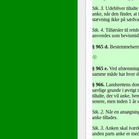
Stk. 3.
Udebliver tiltalte
anke, når den finder, at
stævning ikke på sædvan
Stk. 4.
Tilførsler til re
anvendes som bevismidd
§ 965 d.
Bestemmelsern
§ 965 e.
Ved afstemning
samme måde har hver d
§ 966
.
Landsrettens dom 
særlige grunde i øvrigt 
tiltalte, der vil anke, b
senere, men inden 1 år 
Stk. 2.
Når en ansøgning o
anke tillades.
Stk. 3.
Anken skal iværks
anden parts anke er me