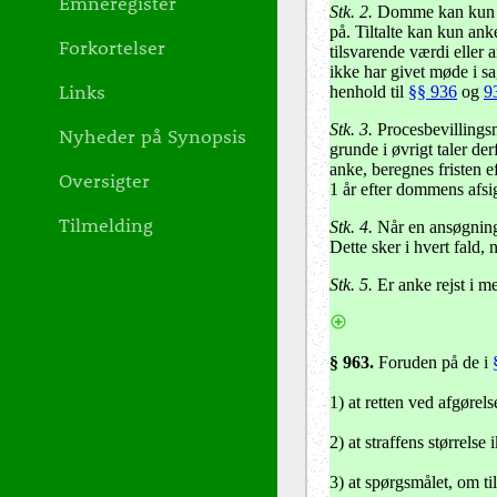
Emneregister
Stk. 2.
Domme kan kun ank
på. Tiltalte kan kun ank
Forkortelser
tilsvarende værdi eller 
ikke har givet møde i sa
Links
henhold til
§§ 936
og
9
Stk. 3.
Procesbevillingsnæ
Nyheder på Synopsis
grunde i øvrigt taler de
anke, beregnes fristen 
Oversigter
1 år efter dommens afsig
Tilmelding
Stk. 4.
Når en ansøgning 
Dette sker i hvert fald, 
Stk. 5.
Er anke rejst i me
§ 963
.
Foruden på de i
1) at retten ved afgørel
2) at straffens størrelse
3) at spørgsmålet, om ti