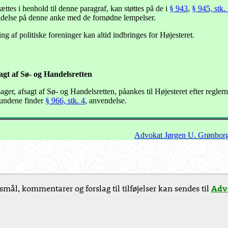
ttes i henhold til denne paragraf, kan støttes på de i
§ 943
,
§ 945, stk. 
else på denne anke med de fornødne lempelser.
g af politiske foreninger kan altid indbringes for Højesteret.
gt af Sø- og Handelsretten
ger, afsagt af Sø- og Handelsretten, påankes til Højesteret efter regler
undene finder
§ 966, stk. 4
, anvendelse.
Advokat Jørgen U. Grønbor
smål, kommentarer og forslag til tilføjelser kan sendes til
Advo