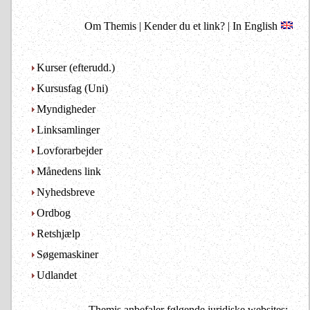
Om Themis
|
Kender du et link?
|
In English
Kurser (efterudd.)
Kursusfag (Uni)
Myndigheder
Linksamlinger
Lovforarbejder
Månedens link
Nyhedsbreve
Ordbog
Retshjælp
Søgemaskiner
Udlandet
Themis anbefaler følgende juridiske websites: