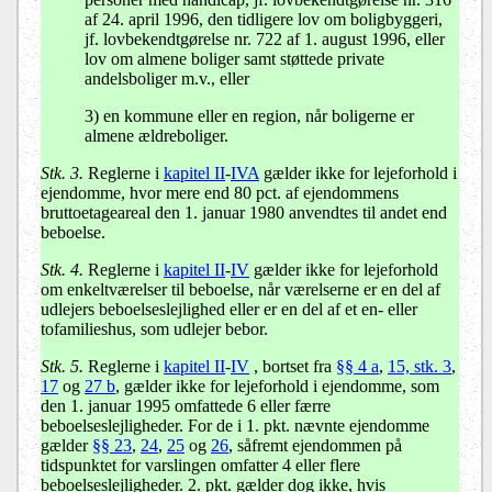
af 24. april 1996, den tidligere lov om boligbyggeri,
jf. lovbekendtgørelse nr. 722 af 1. august 1996, eller
lov om almene boliger samt støttede private
andelsboliger m.v., eller
3) en kommune eller en region, når boligerne er
almene ældreboliger.
Stk. 3.
Reglerne i
kapitel II
-
IVA
gælder ikke for lejeforhold i
ejendomme, hvor mere end 80 pct. af ejendommens
bruttoetageareal den 1. januar 1980 anvendtes til andet end
beboelse.
Stk. 4.
Reglerne i
kapitel II
-
IV
gælder ikke for lejeforhold
om enkeltværelser til beboelse, når værelserne er en del af
udlejers beboelseslejlighed eller er en del af et en- eller
tofamilieshus, som udlejer bebor.
Stk. 5.
Reglerne i
kapitel II
-
IV
, bortset fra
§§ 4 a
,
15, stk. 3
,
17
og
27 b
, gælder ikke for lejeforhold i ejendomme, som
den 1. januar 1995 omfattede 6 eller færre
beboelseslejligheder. For de i 1. pkt. nævnte ejendomme
gælder
§§ 23
,
24
,
25
og
26
, såfremt ejendommen på
tidspunktet for varslingen omfatter 4 eller flere
beboelseslejligheder. 2. pkt. gælder dog ikke, hvis