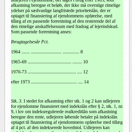
afkastning beregne et beløb, der ikke må overstige rimelige
ydelser på sædvanlige langfristede prioritetslån, der er
optaget til finansiering af ejendommens opførelse, med
tillæg af en passende forrentning af den resterende del af
den rimelige anskaffelsessum med fradrag af lejerindskud.
Som passende forrentning anses:
Ibrugtagelsesår Pct.
1964 ....... .......................... .............. 8
1965-69 ..................................... ........ 10
1970-73 ......................................... .... 12
efter 1973 ....................................... .... 14
Stk. 3.
I stedet for afkastning efter stk. 1 og 2 kan udlejeren
for ejendomme finansieret med indekslån efter § 2, stk. 1, nr.
9, i lov om indeksregulerede realkreditlån som afkastning
beregne den rente, udlejeren løbende betaler på indekslån
optaget til finansiering af ejendommens opførelse med tillæg
af 4 pct. af den indekserede hovedstol. Udlejeren kan