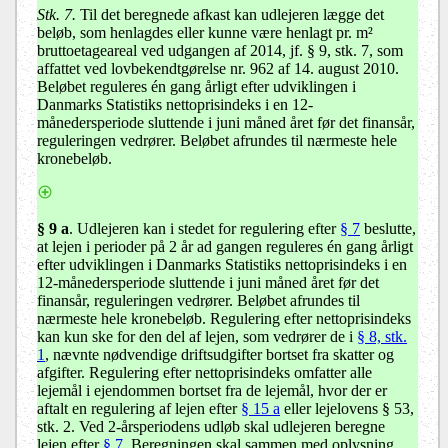
Stk. 7.
Til det beregnede afkast kan udlejeren lægge det
beløb, som henlagdes eller kunne være henlagt pr. m²
bruttoetageareal ved udgangen af 2014, jf. § 9, stk. 7, som
affattet ved lovbekendtgørelse nr. 962 af 14. august 2010.
Beløbet reguleres én gang årligt efter udviklingen i
Danmarks Statistiks nettoprisindeks i en 12-
månedersperiode sluttende i juni måned året før det finansår,
reguleringen vedrører. Beløbet afrundes til nærmeste hele
kronebeløb.
§ 9 a
.
Udlejeren kan i stedet for regulering efter
§ 7
beslutte,
at lejen i perioder på 2 år ad gangen reguleres én gang årligt
efter udviklingen i Danmarks Statistiks nettoprisindeks i en
12-månedersperiode sluttende i juni måned året før det
finansår, reguleringen vedrører. Beløbet afrundes til
nærmeste hele kronebeløb. Regulering efter nettoprisindeks
kan kun ske for den del af lejen, som vedrører de i
§ 8, stk.
1
, nævnte nødvendige driftsudgifter bortset fra skatter og
afgifter. Regulering efter nettoprisindeks omfatter alle
lejemål i ejendommen bortset fra de lejemål, hvor der er
aftalt en regulering af lejen efter
§ 15 a
eller lejelovens § 53,
stk. 2. Ved 2-årsperiodens udløb skal udlejeren beregne
lejen efter
§ 7
. Beregningen skal sammen med oplysning