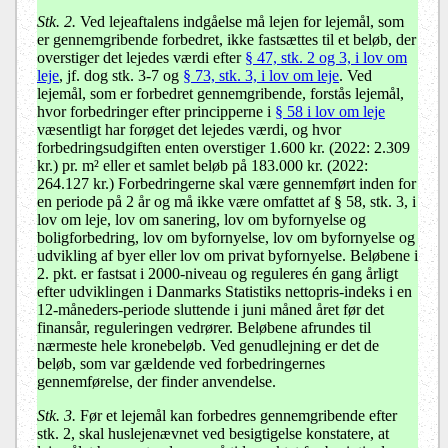
Stk. 2.
Ved lejeaftalens indgåelse må lejen for lejemål, som
er gennemgribende forbedret, ikke fastsættes til et beløb, der
overstiger det lejedes værdi efter
§ 47, stk. 2 og 3, i lov om
leje
, jf. dog stk. 3-7 og
§ 73, stk. 3, i lov om leje
. Ved
lejemål, som er forbedret gennemgribende, forstås lejemål,
hvor forbedringer efter principperne i
§ 58 i lov om leje
væsentligt har forøget det lejedes værdi, og hvor
forbedringsudgiften enten overstiger 1.600 kr. (2022: 2.309
kr.) pr. m² eller et samlet beløb på 183.000 kr. (2022:
264.127 kr.) Forbedringerne skal være gennemført inden for
en periode på 2 år og må ikke være omfattet af
§ 58, stk. 3, i
lov om leje,
lov om sanering, lov om byfornyelse og
boligforbedring, lov om byfornyelse, lov om byfornyelse og
udvikling af byer eller lov om privat byfornyelse. Beløbene i
2. pkt. er fastsat i 2000-niveau og reguleres én gang årligt
efter udviklingen i Danmarks Statistiks nettopris-indeks i en
12-måneders-periode sluttende i juni måned året før det
finansår, reguleringen vedrører. Beløbene afrundes til
nærmeste hele kronebeløb. Ved genudlejning er det de
beløb, som var gældende ved forbedringernes
gennemførelse, der finder anvendelse.
Stk. 3.
Før et lejemål kan forbedres gennemgribende efter
stk. 2, skal huslejenævnet ved besigtigelse konstatere, at