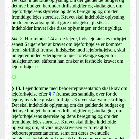
Det skal indeholde oplysning om
det gældende budget og
det nye budget, herunder driftsudgifter og -indtægter, om
lejeforhøjelsens størrelse og dens beregning og om den
fremtidige lejes størrelse
. Kravet skal indeholde oplysning
om lejerens adgang til at gøre indsigelse, jf. stk. 2.
Indeholder kravet ikke disse oplysninger, er det ugyldigt.
Stk. 2.
Har mindst 1/4 af de lejere, hvis leje ønskes forhøjet,
senest 6 uger efter at kravet om lejeforhøjelse er kommet
frem, skriftligt fremsat indsigelse mod lejeforhøjelsen, skal
udlejeren inden yderligere 6 uger forelægge sagen for
huslejenævnet, såfremt han ønsker at fastholde kravet om
lejeforhøjelse.
§ 13
.
I ejendomme med beboerrepræsentation skal krav om
lejeforhøjelse efter
§ 7
fremsættes samtidig over for de
lejere, hvis leje ønskes forhøjet. Kravet skal være skriftligt.
Det skal indeholde
oplysning om det gældende budget og
det nye budget, herunder driftsudgifter og -indtægter, om
lejeforhøjelsens størrelse og dens beregning og om den
fremtidige lejes størrelse
. Kravet skal tillige indeholde
oplysning om, at
varslingsskrivelsen
er forelagt for
beboerrepræsentanterne, samt om deres eventuelle
udtalelser. Indeholder kravet ikke disse oplysninger, er det