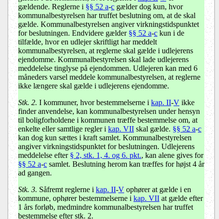
gældende. Reglerne i
§§ 52 a
-
c
gælder dog kun, hvor
kommunalbestyrelsen har truffet beslutning om, at de skal
gælde. Kommunalbestyrelsen angiver virkningstidspunktet
for beslutningen. Endvidere gælder
§§ 52 a
-
c
kun i de
tilfælde, hvor en udlejer skriftligt har meddelt
kommunalbestyrelsen, at reglerne skal gælde i udlejerens
ejendomme. Kommunalbestyrelsen skal lade udlejerens
meddelelse tinglyse på ejendommen. Udlejeren kan med 6
måneders varsel meddele kommunalbestyrelsen, at reglerne
ikke længere skal gælde i udlejerens ejendomme.
Stk. 2.
I kommuner, hvor bestemmelserne i
kap. II
-
V
ikke
finder anvendelse, kan kommunalbestyrelsen under hensyn
til boligforholdene i kommunen træffe bestemmelse om, at
enkelte eller samtlige regler i
kap. VII
skal gælde.
§§ 52 a
-
c
kan dog kun sættes i kraft samlet. Kommunalbestyrelsen
angiver virkningstidspunktet for beslutningen. Udlejerens
meddelelse efter
§ 2, stk. 1, 4. og 6. pkt.
, kan alene gives for
§§ 52 a
-
c
samlet. Beslutning herom kan træffes for højst 4 år
ad gangen.
Stk. 3.
Såfremt reglerne i
kap. II
-
V
ophører at gælde i en
kommune, ophører bestemmelserne i
kap. VII
at gælde efter
1 års forløb, medmindre kommunalbestyrelsen har truffet
bestemmelse efter stk. 2.