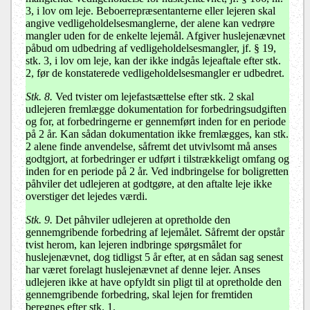
3, i lov om leje
. Beboerrepræsentanterne eller lejeren skal
angive vedligeholdelsesmanglerne, der alene kan vedrøre
mangler uden for de enkelte lejemål. Afgiver huslejenævnet
påbud om udbedring af vedligeholdelsesmangler, jf.
§ 19,
stk. 3, i lov om leje
, kan der ikke indgås lejeaftale efter stk.
2, før de konstaterede vedligeholdelsesmangler er udbedret.
Stk. 8.
Ved tvister om lejefastsættelse efter stk. 2 skal
udlejeren fremlægge dokumentation for forbedringsudgiften
og for, at forbedringerne er gennemført inden for en periode
på 2 år. Kan sådan dokumentation ikke fremlægges, kan stk.
2 alene finde anvendelse, såfremt det utvivlsomt må anses
godtgjort, at forbedringer er udført i tilstrækkeligt omfang og
inden for en periode på 2 år. Ved indbringelse for boligretten
påhviler det udlejeren at godtgøre, at den aftalte leje ikke
overstiger det lejedes værdi.
Stk. 9.
Det påhviler udlejeren at opretholde den
gennemgribende forbedring af lejemålet. Såfremt der opstår
tvist herom, kan lejeren indbringe spørgsmålet for
huslejenævnet, dog tidligst 5 år efter, at en sådan sag senest
har været forelagt huslejenævnet af denne lejer. Anses
udlejeren ikke at have opfyldt sin pligt til at opretholde den
gennemgribende forbedring, skal lejen for fremtiden
beregnes efter stk. 1.