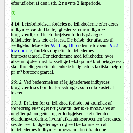
efter udløbet af den i stk. 2 nævnte 2-årsperiode.
§ 10
.
Lejeforhøjelsen fordeles på lejlighederne efter deres
indbyrdes værdi. Har lejligheder samme indbyrdes
brugsværdi, skal lejeforhøjelsen forlods pålægges
lejligheder, hvis leje er lavest. De beløb, der afsættes til
vedligeholdelse efter
§§ 18
og
18 b
i denne lov samt
§ 22 i
lov om leje
, fordeles dog efter lejlighedernes
bruttoetageareal. For ejendomme med lejligheder, hvor
afsætning sker med forskellige beløb pr. m² bruttoetageareal,
sker fordelingen efter de enkelte lejligheders faktiske beløb
pr. m² bruttoetageareal.
Stk. 2.
Ved bedømmelsen af lejlighedernes indbyrdes
brugsværdi ses bort fra forbedringer, som er bekostet af
lejeren.
Stk. 3.
Er lejen for en lejlighed forhøjet på grundlag af
forbedring eller øget brugsværdi, der ikke modsvares af
udgifter på budgettet, og er forhøjelsen sket efter den
ejendomsvurdering, hvoraf afkastningsprocenten beregnes,
ses der ved budgetteringen og ved bedømmelsen af
lejlighedernes indbyrdes brugsværdi bort fra denne