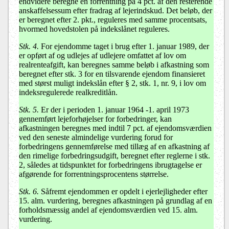
endvidere beregne en forrentning på 4 pct. af den resterende
anskaffelsessum efter fradrag af lejerindskud. Det beløb, der
er beregnet efter 2. pkt., reguleres med samme procentsats,
hvormed hovedstolen på indekslånet reguleres.
Stk. 4.
For ejendomme taget i brug efter 1. januar 1989, der
er opført af og udlejes af udlejere omfattet af lov om
realrenteafgift, kan beregnes samme beløb i afkastning som
beregnet efter stk. 3 for en tilsvarende ejendom finansieret
med størst muligt indekslån efter § 2, stk. 1, nr. 9, i lov om
indeksregulerede realkreditlån.
Stk. 5.
Er der i perioden 1. januar 1964 -1. april 1973
gennemført lejeforhøjelser for forbedringer, kan
afkastningen beregnes med indtil 7 pct. af ejendomsværdien
ved den seneste almindelige vurdering forud for
forbedringens gennemførelse med tillæg af en afkastning af
den rimelige forbedringsudgift, beregnet efter reglerne i stk.
2, således at tidspunktet for forbedringens ibrugtagelse er
afgørende for forrentningsprocentens størrelse.
Stk. 6.
Såfremt ejendommen er opdelt i ejerlejligheder efter
15. alm. vurdering, beregnes afkastningen på grundlag af en
forholdsmæssig andel af ejendomsværdien ved 15. alm.
vurdering.