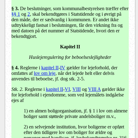
§ 3.
De beslutninger, som kommunalbestyrelsen træffer efter
§§ 1
og
2
, skal bekendtgøres i Statstidende og i øvrigt på
den måde, der er sædvanlig i kommunen. Er andet ikke
udtrykkeligt fastsat i beslutningen, får den virkning fra og
med datoen på det nummer af Statstidende, hvori den er
bekendtgjort.
Kapitel II
Huslejeregulering for beboelseslejligheder
§ 4.
Reglerne i
kapitel II
-
IV
gælder for lejeforhold, der
omfattes af
lov om leje
, når det lejede helt eller delvis
anvendes til beboelse, jf. dog stk. 2-5.
Stk. 2.
Reglerne i
kapitel II
-
VI
,
VIII
og
VIII A
gælder ikke
for lejeforhold i ejendomme, som ved lejemålets indgåelse
ejes af
1) en almen boligorganisation, jf. § 1 i lov om almene
boliger samt støttede private andelsboliger m.v.,
2) en selvejende institution, hvor boligerne er opført
efter den tidligere lov om boliger for ældre og
personer med handicap, jf. lovbekendtgørelse nr. 316