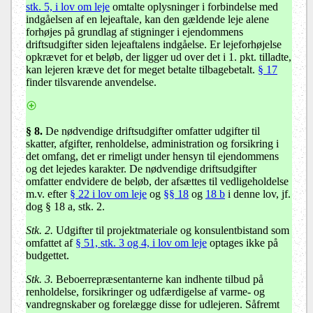
stk. 5, i lov om leje
omtalte oplysninger i forbindelse med
indgåelsen af en lejeaftale, kan den gældende leje alene
forhøjes på grundlag af stigninger i ejendommens
driftsudgifter siden lejeaftalens indgåelse. Er lejeforhøjelse
opkrævet for et beløb, der ligger ud over det i 1. pkt. tilladte,
kan lejeren kræve det for meget betalte tilbagebetalt.
§ 17
finder tilsvarende anvendelse.
§ 8
.
De nødvendige driftsudgifter omfatter udgifter til
skatter, afgifter, renholdelse, administration og forsikring i
det omfang, det er rimeligt under hensyn til ejendommens
og det lejedes karakter. De nødvendige driftsudgifter
omfatter endvidere de beløb, der afsættes til vedligeholdelse
m.v. efter
§ 22 i lov om leje
og
§§ 18
og
18 b
i denne lov
, jf.
dog § 18 a, stk. 2
.
Stk. 2.
Udgifter til projektmateriale og konsulentbistand som
omfattet af
§ 51, stk. 3 og 4, i lov om leje
optages ikke på
budgettet.
Stk. 3.
Beboerrepræsentanterne kan indhente tilbud på
renholdelse, forsikringer og udfærdigelse af varme- og
vandregnskaber og forelægge disse for udlejeren. Såfremt