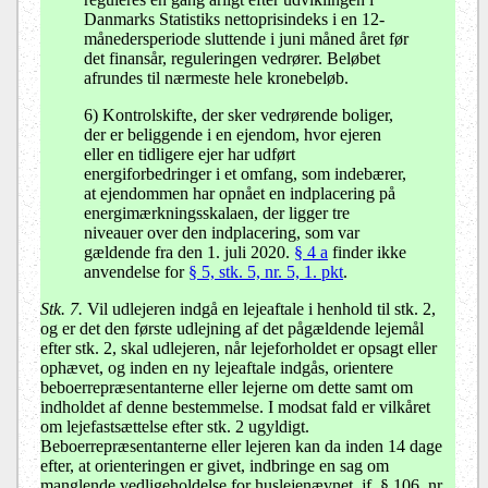
Danmarks Statistiks nettoprisindeks i en 12-
månedersperiode sluttende i juni måned året før
det finansår, reguleringen vedrører. Beløbet
afrundes til nærmeste hele kronebeløb.
6) Kontrolskifte, der sker vedrørende boliger,
der er beliggende i en ejendom, hvor ejeren
eller en tidligere ejer har udført
energiforbedringer i et omfang, som indebærer,
at ejendommen har opnået en indplacering på
energimærkningsskalaen, der ligger tre
niveauer over den indplacering, som var
gældende fra den 1. juli 2020.
§ 4 a
finder ikke
anvendelse for
§ 5, stk. 5, nr. 5, 1. pkt
.
Stk. 7.
Vil udlejeren indgå en lejeaftale i henhold til stk. 2,
og er det den første udlejning af det pågældende lejemål
efter stk. 2, skal udlejeren, når lejeforholdet er opsagt eller
ophævet, og inden en ny lejeaftale indgås, orientere
beboerrepræsentanterne eller lejerne om dette samt om
indholdet af denne bestemmelse. I modsat fald er vilkåret
om lejefastsættelse efter stk. 2 ugyldigt.
Beboerrepræsentanterne eller lejeren kan da inden 14 dage
efter, at orienteringen er givet, indbringe en sag om
manglende vedligeholdelse for huslejenævnet, jf.
§ 106, nr.