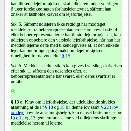
kan tiltræde lejeforhøjelsen, skal udlejeren inden yderligere
6 uger forelægge sagen for huslejenævnet, såfremt han
ønsker at fastholde kravet om lejeforhøjelse.
Stk. 5.
Såfremt udlejeren ikke rettidigt har modtaget
meddelelse fra beboerrepræsentanterne som nævnt i stk. 4
eller beboerrepræsentanterne har tiltrådt lejeforhøjelsen, kan
udlejeren oppebære den varslede lejeforhøjelse, når han har
meddelt lejerne dette med tilkendegivelse af, at den enkelte
lejer kan indbringe spørgsmålet om lejeforhøjelsens
rimelighed for nævnet efter
§ 15
.
Stk. 6.
Meddelelse efter stk. 5 kan gives i varslingsskrivelsen
efter stk. 1, såfremt den udsendes efter, at
beboerrepræsentanterne har svaret, eller deres svarfrist er
udløbet.
§ 13 a.
Krav om lejeforhøjelse, der udelukkende skyldes
afsætning af de i
§§ 18
og
18 b
i denne lov samt
§ 22 i lov
om leje
nævnte afsætningsbeløb, kan uanset bestemmelserne
i
§§ 12
og
13
gennemføres alene ved udlejerens skriftlige
meddelelse herom til lejerne.