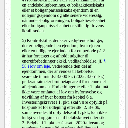
en andelsboligforenings, et boligaktieselskabs
eller et boliganpartsselskabs ejendom til en
udlejningsejendom og alle senere videresalg,
når andelsboligforeningen, boligaktieselskabet
eller boliganpartsselskabet er stiftet før lovens
ikrafttræden.
5) Kontrolskifte, der sker vedrørende boliger,
der er beliggende i en ejendom, hvor ejeren
eller en tidligere ejer inden for en periode på 2
år har foretaget og afholdt udgifter til
energiforbedringer ekskl. vedligeholdelse, jf.
§
58 i lov om leje
, vedrørende den del af
ejendommen, der anvendes til beboelse,
svarende til mindst 3.000 kr. (2022: 3.051 kr.)
pr. kvadratmeter bruttoetageareal for denne del
af ejendommen. Forbedringerne efter 1. pkt. må
ikke være omfattet af lov om byfornyelse og
udvikling af byer bortset fra kapitel 6 a.
Investeringskravet i 1. pkt. skal være opfyldt på
tidspunktet for udlejning efter stk. 2. Beløb,
som anvendes til opfyldelse af 1. pkt., kan ikke
indgå ved opgørelsen af beløbskravet efter stk.
2. Beløbet i 1. pkt. er fastsat i 2020-niveau og
reguleres én gang årligt efter udviklingen i