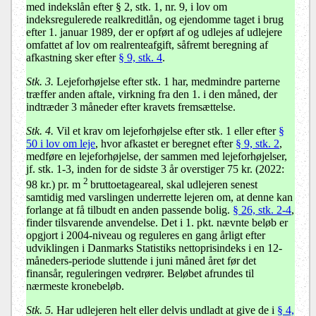
med indekslån efter § 2, stk. 1, nr. 9, i lov om
indeksregulerede realkreditlån, og ejendomme taget i brug
efter 1. januar 1989, der er opført af og udlejes af udlejere
omfattet af lov om realrenteafgift, såfremt beregning af
afkastning sker efter
§ 9, stk. 4
.
Stk. 3.
Lejeforhøjelse efter stk. 1 har, medmindre parterne
træffer anden aftale, virkning fra den 1. i den måned, der
indtræder 3 måneder efter kravets fremsættelse.
Stk. 4.
Vil et krav om lejeforhøjelse efter stk. 1 eller efter
§
50 i lov om leje
, hvor afkastet er beregnet efter
§ 9, stk. 2
,
medføre en lejeforhøjelse, der sammen med lejeforhøjelser,
jf. stk. 1-3, inden for de sidste 3 år overstiger 75 kr. (2022:
2
98 kr.) pr. m
bruttoetageareal, skal udlejeren senest
samtidig med varslingen underrette lejeren om, at denne kan
forlange at få tilbudt en anden passende bolig.
§ 26, stk. 2-4
,
finder tilsvarende anvendelse. Det i 1. pkt. nævnte beløb er
opgjort i 2004-niveau og reguleres en gang årligt efter
udviklingen i Danmarks Statistiks nettoprisindeks i en 12-
måneders-periode sluttende i juni måned året før det
finansår, reguleringen vedrører. Beløbet afrundes til
nærmeste kronebeløb.
Stk. 5.
Har udlejeren helt eller delvis undladt at give de i
§ 4,