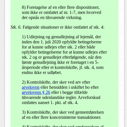
8) Foretagelse af en eller flere dispositioner,
som ikke er omfattet af nr. 1-7, men hvorved
der opnås en tilsvarende virkning.
Stk. 6.
Følgende situationer er ikke omfattet af stk. 4:
1) Udlejning og genudlejning af lejemål, der
inden den 1. juli 2020 opfyldte betingelserne
for at kunne udlejes efter stk. 2 eller både
opfylder betingelserne for at kunne udlejes efter
stk. 2 og er genudlejet efterfølgende, når den
første genudlejning ikke er foretaget i en 5-
årsperiode efter et kontrolskifte, jf. stk. 4, som
endnu ikke er udløbet.
2) Kontrolskifte, der sker ved arv efter
arveloven
eller hensidden i uskiftet bo efter
arvelovens § 26
eller i begge tilfælde
tilsvarende udenlandske regler. Arveforskud
omfattes uanset 1. pkt. af stk. 4.
3) Kontrolskifte, der sker ved gennemførelsen
af en eller flere koncerninterne transaktioner.
4) Kontrolskifte, der sker ved omdannelsen af