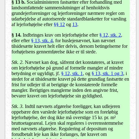
§ 13 b.
Socialministeren fastsætter efter forhandling med
landsomfattende sammenslutninger af henholdsvis
grundejerforeninger og lejerforeninger nærmere regler om
udarbejdelse af autoriserede standardblanketter for varsling
af lejeforhøjelse efter
§§ 12
og
13
.
§ 14
.
Indbringes krav om lejeforhøjelse efter
§ 12, stk. 2
,
eller efter
§ 13, stk. 4
, for huslejenævnet, kan nævnet
tilsidesætte kravet helt eller delvis, dersom betingelserne for
forhøjelsens gennemførelse ikke er til stede.
Stk. 2.
Nævnet kan dog, såfremt det konstateres, at kravet
om lejeforhøjelse på grund af formelle mangler af mindre
betydning er ugyldigt, jf.
§ 12, stk. 1
, og
§ 13, stk. 1 og 3
, i
stedet for at tilsidesætte kravet på dette grundlag fastsætte en
frist for udlejer til at berigtige de konstaterede formelle
mangler. Berigtiges manglerne inden den angivne frist,
bevarer kravet om lejeforhøjelse sin gyldighed.
Stk. 3.
Indtil nævnets afgørelse foreligger, kan udlejeren
oppebære den varslede lejeforhøjelse som en foreløbig
lejeforhøjelse, der dog ikke må overstige 15 kr. pr. m²
bruttoetageareal. Lejen skal reguleres i overensstemmelse
med nævnets afgørelse. Regulering af depositum og
forudbetalt leje kan ikke forlanges, før kravet om