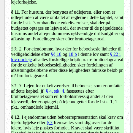
lejeforhøjelse.
§ 11
.
For husrum, der benyttes af udlejeren, eller som er
udlejet uden at være omfattet af reglerne i dette kapitel, samt
for de i stk. 3 omhandlede enkeltværelser, skal der på
budgettet optages en lejeværdi, der svarer til de pågældende
husrums andel af ejendommens nødvendige driftsudgifter og
afkastning. Fordelingen sker efter bruttoetageareal.
Stk. 2.
For ejendomme, hvor der for beboelseslejligheder til
vedligeholdelse efter
§§ 18
og
18 b
i denne lov samt
§ 22 i
lov om leje
afsættes forskellige beløb pr. m² bruttoetageareal
for de enkelte beboelseslejligheder, sker fordelingen af
afsætningsbeløbene efter disse lejligheders faktiske beløb pr.
m² bruttoetageareal.
Stk. 3.
Lejen for enkeltværelser til beboelse, som er omfattet
af dette kapitel, jf.
§ 4, stk. 4
, fastsættes efter
bruttoetagearealet som en forholdsmæssig andel af den
lejeværdi, der er optaget på lejebudgettet for de i stk. 1, 1.
pkt., omhandlede lejemål.
§ 12
.
I ejendomme uden beboerrepræsentation skal krav om
lejeforhøjelse efter
§ 7
fremsættes samtidig over for de
lejere, hvis leje ønskes forhøjet. Kravet skal være skriftligt.