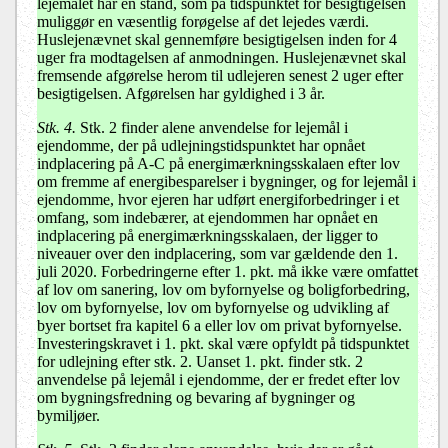
lejemålet har en stand, som på tidspunktet for besigtigelsen
muliggør en væsentlig forøgelse af det lejedes værdi.
Huslejenævnet skal gennemføre besigtigelsen inden for 4
uger fra modtagelsen af anmodningen. Huslejenævnet skal
fremsende afgørelse herom til udlejeren senest 2 uger efter
besigtigelsen. Afgørelsen har gyldighed i 3 år.
Stk. 4.
Stk. 2 finder alene anvendelse for lejemål i
ejendomme, der på udlejningstidspunktet har opnået
indplacering på A-C på energimærkningsskalaen efter lov
om fremme af energibesparelser i bygninger, og for lejemål i
ejendomme, hvor ejeren har udført energiforbedringer i et
omfang, som indebærer, at ejendommen har opnået en
indplacering på energimærkningsskalaen, der ligger to
niveauer over den indplacering, som var gældende den 1.
juli 2020. Forbedringerne efter 1. pkt. må ikke være omfattet
af lov om sanering, lov om byfornyelse og boligforbedring,
lov om byfornyelse, lov om byfornyelse og udvikling af
byer bortset fra kapitel 6 a eller lov om privat byfornyelse.
Investeringskravet i 1. pkt. skal være opfyldt på tidspunktet
for udlejning efter stk. 2. Uanset 1. pkt. finder stk. 2
anvendelse på lejemål i ejendomme, der er fredet efter lov
om bygningsfredning og bevaring af bygninger og
bymiljøer.