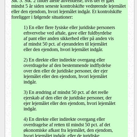
Stk. 5.
Stk. 2 finder alene anvendelse, hvis der er gået
mindst 5 år siden seneste kontrolskifte vedrørende lejemålet
eller den ejendom, hvori lejemålet indgår. Et kontrolskifte
foreligger i følgende situationer:
1) En eller flere fysiske eller juridiske personers
erhvervelse ved aftale, gave eller fuldbyrdelse
af pant eller anden sikkerhed eller på anden vis
af mindst 50 pct. af ejerandelen til lejemålet
eller den ejendom, hvori lejemålet indgår.
2) En direkte eller indirekte overgang eller
overdragelse af den bestemmende indflydelse
over den eller de juridiske personer, der ejer
lejemålet eller den ejendom, hvori lejemålet
indgår.
3) En ændring af mindst 50 pct. af det reelle
ejerskab af den eller de juridiske personer, der
ejer lejemålet eller den ejendom, hvori lejemålet
indgår.
4) En direkte eller indirekte overgang eller
overdragelse af retten til mindst 50 pct. af det
økonomiske afkast fra lejemålet, den ejendom,
hvori lejemålet indgår, eller de juridiske