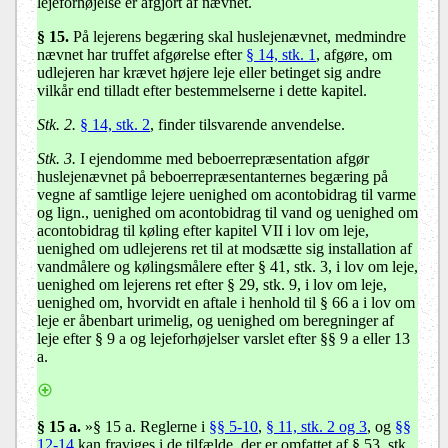
lejeforhøjelse er afgjort af nævnet.
§ 15
.
På lejerens begæring skal huslejenævnet, medmindre
nævnet har truffet afgørelse efter
§ 14, stk. 1
, afgøre, om
udlejeren har krævet højere leje eller betinget sig andre
vilkår end tilladt efter bestemmelserne i dette kapitel.
Stk. 2.
§ 14, stk. 2
, finder tilsvarende anvendelse.
Stk. 3.
I ejendomme med beboerrepræsentation afgør
huslejenævnet på beboerrepræsentanternes begæring på
vegne af samtlige lejere uenighed om acontobidrag til varme
og lign., uenighed om acontobidrag til vand og uenighed om
acontobidrag til køling efter kapitel VII i lov om leje,
uenighed om udlejerens ret til at modsætte sig installation af
vandmålere og kølingsmålere efter § 41, stk. 3, i lov om leje,
uenighed om lejerens ret efter § 29, stk. 9, i lov om leje,
uenighed om, hvorvidt en aftale i henhold til § 66 a i lov om
leje er åbenbart urimelig, og uenighed om beregninger af
leje efter § 9 a og lejeforhøjelser varslet efter §§ 9 a eller 13
a.
§ 15 a.
»§ 15 a.
Reglerne i
§§ 5-10
,
§ 11, stk. 2
og 3
, og
§§
12-14
kan fraviges i de tilfælde, der er omfattet af § 53, stk.