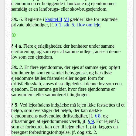
ejendommen er beliggende i landzone og ejendommen
samtidig er en landbrugs- eller skovbrugsejendom.
Stk. 6.
Reglerne i
kapitel II
-
VI
gælder ikke for ustøttede
private plejeboliger, jf.
§ 1, stk. 5, i lov om leje
.
§ 4 a.
Flere ejerlejligheder, der henhører under samme
ejerforening, og som ejes af samme udlejer, anses i denne
lov som een ejendom.
Stk. 2.
Er flere ejendomme, der ejes af samme ejer, opført
kontinuerligt som en samlet bebyggelse, og har disse
ejendomme fælles friarealer eller nogen form for
driftsfællesskab, anses disse ligeledes i denne lov som een
ejendom. Det samme gælder, hvor flere ejendomme er
samvurderet eller samnoteret i tingbogen.
§ 5
.
Ved lejeaftalens indgåelse må lejen ikke fastsættes til et
beløb, som overstiger det beløb, der kan dække
ejendommens nødvendige driftsudgifter, jf.
§ 8
, og
afkastningen af ejendommens værdi, jf.
§ 9
. For lejemål,
som er forbedret, kan der til lejen efter 1. pkt. lægges en
beregnet forbedringsforhøjelse, jf. dog stk. 2.