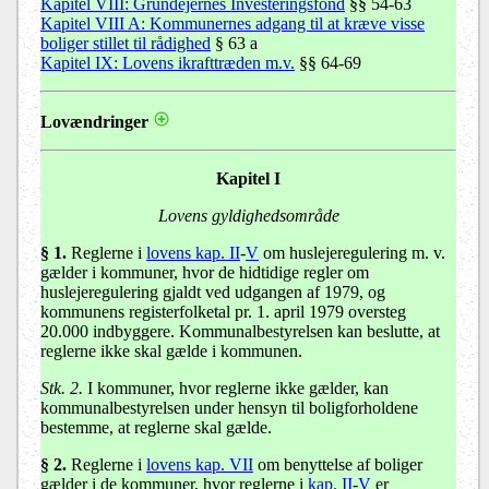
Kapitel VIII: Grundejernes Investeringsfond
§§ 54-63
Kapitel VIII A: Kommunernes adgang til at kræve visse
boliger stillet til rådighed
§ 63 a
Kapitel IX: Lovens ikrafttræden m.v.
§§ 64-69
Lovændringer
Kapitel I
Lovens gyldighedsområde
§ 1.
Reglerne i
lovens kap. II
-
V
om huslejeregulering m. v.
gælder i kommuner, hvor de hidtidige regler om
huslejeregulering gjaldt ved udgangen af 1979, og
kommunens registerfolketal pr. 1. april 1979 oversteg
20.000 indbyggere. Kommunalbestyrelsen kan beslutte, at
reglerne ikke skal gælde i kommunen.
Stk. 2.
I kommuner, hvor reglerne ikke gælder, kan
kommunalbestyrelsen under hensyn til boligforholdene
bestemme, at reglerne skal gælde.
§ 2.
Reglerne i
lovens kap. VII
om benyttelse af boliger
gælder i de kommuner, hvor reglerne i
kap. II
-
V
er