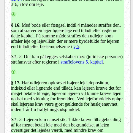
3-6, i lov om leje.
§ 16.
Med bøde eller fængsel indtil 4 måneder straffes den,
som afkræver en lejer højere leje end tilladt efter reglerne i
dette kapitel. På samme måde straffes den udlejer, som
aftaler leje og lejevilkår, der er mere byrdefulde for lejeren
end tilladt efter bestemmelserne i
§ 5
.
Stk. 2.
Der kan pålægges selskaber m.v. (juridiske personer)
strafansvar efter reglerne i
straffelovens 5. kapitel
.
§ 17
.
Har udlejeren opkrævet højere leje, depositum,
indskud eller lignende end tilladt, kan lejeren kræve det for
meget betalte tilbage, ligesom lejeren vil kunne kræve lejen
nedsat med virkning for fremtiden. Ved lejeforholdets ophør
skal lejerens krav være gjort gældende for huslejenævnet
inden 1 år fra fraflytningstidspunktet.
Stk. 2.
Lejeren kan uanset stk. 1 ikke kræve tilbagebetaling
af for meget betalt leje med den begrundelse, at lejen
overstiger det lejedes værdi, med mindre krav om