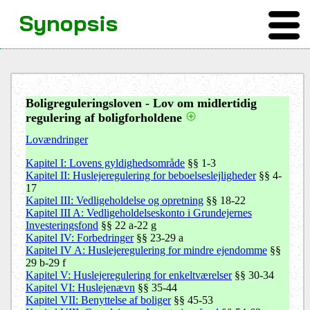
Synopsis
Boligreguleringsloven - Lov om midlertidig
regulering af boligforholdene
Lovændringer
Kapitel I: Lovens gyldighedsområde
§§ 1-3
Kapitel II: Huslejeregulering for beboelseslejligheder
§§ 4-
17
Kapitel III: Vedligeholdelse og opretning
§§ 18-22
Kapitel III A: Vedligeholdelseskonto i Grundejernes
Investeringsfond
§§ 22 a-22 g
Kapitel IV: Forbedringer
§§ 23-29 a
Kapitel IV A: Huslejeregulering for mindre ejendomme
§§
29 b-29 f
Kapitel V: Huslejeregulering for enkeltværelser
§§ 30-34
Kapitel VI: Huslejenævn
§§ 35-44
Kapitel VII: Benyttelse af boliger
§§ 45-53