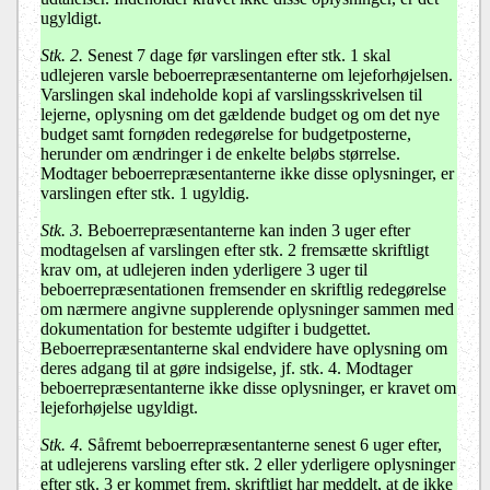
ugyldigt.
Stk. 2.
Senest 7 dage før varslingen efter stk. 1 skal
udlejeren varsle beboerrepræsentanterne om lejeforhøjelsen.
Varslingen skal indeholde kopi af varslingsskrivelsen til
lejerne, oplysning om det gældende budget og om det nye
budget samt fornøden redegørelse for budgetposterne,
herunder om ændringer i de enkelte beløbs størrelse.
Modtager beboerrepræsentanterne ikke disse oplysninger, er
varslingen efter stk. 1 ugyldig.
Stk. 3.
Beboerrepræsentanterne kan inden 3 uger efter
modtagelsen af varslingen efter stk. 2 fremsætte skriftligt
krav om, at udlejeren inden yderligere 3 uger til
beboerrepræsentationen fremsender en skriftlig redegørelse
om nærmere angivne supplerende oplysninger sammen med
dokumentation for bestemte udgifter i budgettet.
Beboerrepræsentanterne skal endvidere have oplysning om
deres adgang til at gøre indsigelse, jf. stk. 4. Modtager
beboerrepræsentanterne ikke disse oplysninger, er kravet om
lejeforhøjelse ugyldigt.
Stk. 4.
Såfremt beboerrepræsentanterne senest 6 uger efter,
at udlejerens
varsling efter stk. 2
eller yderligere oplysninger
efter stk. 3 er kommet frem, skriftligt har meddelt, at de ikke