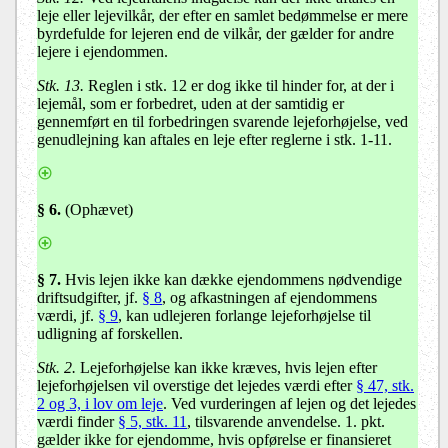
leje eller lejevilkår, der efter en samlet bedømmelse er mere
byrdefulde for lejeren end de vilkår, der gælder for andre
lejere i ejendommen.
Stk. 13.
Reglen i stk. 12 er dog ikke til hinder for, at der i
lejemål, som er forbedret, uden at der samtidig er
gennemført en til forbedringen svarende lejeforhøjelse, ved
genudlejning kan aftales en leje efter reglerne i stk. 1-11.
§ 6
.
(Ophævet)
§ 7
.
Hvis lejen ikke kan dække ejendommens nødvendige
driftsudgifter, jf.
§ 8
, og afkastningen af ejendommens
værdi, jf.
§ 9
, kan udlejeren forlange lejeforhøjelse til
udligning af forskellen.
Stk. 2.
Lejeforhøjelse kan ikke kræves, hvis lejen efter
lejeforhøjelsen vil overstige det lejedes værdi efter
§ 47, stk.
2 og 3, i lov om leje
. Ved vurderingen af lejen og det lejedes
værdi finder
§ 5, stk. 11
, tilsvarende anvendelse. 1. pkt.
gælder ikke for ejendomme, hvis opførelse er finansieret