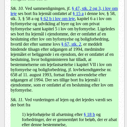
Stk. 10.
Ved sammenligningen, jf.
§ 47, stk. 2 og 3, i lov om
leje
ses bort fra lejemål omfattet af
§ 15 a
i denne lov,
§ 58,
stk. 3, § 58 a og
§ 62 b i lov om leje
, kapitel 6 a i lov om
byfornyelse og udvikling af byer
og lov om privat
byfornyelse samt kapitel 5 i lov om byfornyelse. Ligeledes
ses bort fra lejemål i ejendomme, der er omfattet af en
beslutning efter lov om byfornyelse og boligforbedring,
hvortil der efter samme lovs
§ 67, stk. 2
, er meddelt
bindende tilsagn efter udgangen af 1994, medmindre
lejemålet er beliggende i en ejendom, der er omfattet af en
beslutning, hvor boligministeren har tilladt, at
bestemmelserne om lejefastsættelse i kapitel VII i lov om
byfornyelse og boligforbedring, jf. lovbekendtgørelse nr.
658 af 11. august 1993, fortsat finder anvendelse efter
udgangen af 1994. Der ses tillige bort fra lejemål i
ejendomme, som er omfattet af en beslutning efter lov om
byfornyelse.
Stk. 11.
Ved vurderingen af lejen og det lejedes værdi ses
der bort fra
1) lejeforhøjelse til afsætning efter
§ 18 b
og
forbedringer, der er gennemført for beløb, der er afsat
efter denne bestemmelse,