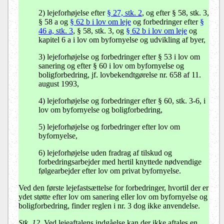
2)
lejeforhøjelse efter
§ 27, stk. 2
, og efter § 58, stk. 3,
§ 58 a og
§ 62 b i lov om leje
og forbedringer efter
§
46 a, stk. 3
, § 58, stk. 3, og
§ 62 b i lov om leje
og
kapitel 6 a i lov om byfornyelse og udvikling af byer,
3) lejeforhøjelse og forbedringer efter § 53 i lov om
sanering og efter § 60 i lov om byfornyelse og
boligforbedring, jf. lovbekendtgørelse nr. 658 af 11.
august 1993,
4) lejeforhøjelse og forbedringer efter § 60, stk. 3-6, i
lov om byfornyelse og boligforbedring,
5) lejeforhøjelse og forbedringer efter lov om
byfornyelse,
6) lejeforhøjelse uden fradrag af tilskud og
forbedringsarbejder med hertil knyttede nødvendige
følgearbejder efter lov om privat byfornyelse.
Ved den første lejefastsættelse for forbedringer, hvortil der er
ydet støtte efter lov om sanering eller lov om byfornyelse og
boligforbedring, finder reglen i nr. 3 dog ikke anvendelse.
Stk. 12.
Ved lejeaftalens indgåelse kan der ikke aftales en