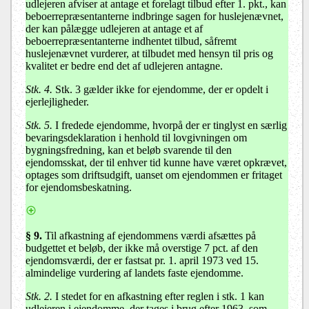
udlejeren afviser at antage et forelagt tilbud efter 1. pkt., kan
beboerrepræsentanterne indbringe sagen for huslejenævnet,
der kan pålægge udlejeren at antage et af
beboerrepræsentanterne indhentet tilbud, såfremt
huslejenævnet vurderer, at tilbudet med hensyn til pris og
kvalitet er bedre end det af udlejeren antagne.
Stk. 4.
Stk. 3 gælder ikke for ejendomme, der er opdelt i
ejerlejligheder.
Stk. 5.
I fredede ejendomme, hvorpå der er tinglyst en særlig
bevaringsdeklaration i henhold til lovgivningen om
bygningsfredning, kan et beløb svarende til den
ejendomsskat, der til enhver tid kunne have været opkrævet,
optages som driftsudgift, uanset om ejendommen er fritaget
for ejendomsbeskatning.
§ 9
.
Til afkastning af ejendommens værdi afsættes på
budgettet et beløb, der ikke må overstige 7 pct. af den
ejendomsværdi, der er fastsat pr. 1. april 1973 ved 15.
almindelige vurdering af landets faste ejendomme.
Stk. 2.
I stedet for en afkastning efter reglen i stk. 1 kan
udlejeren i ejendomme, der tages i brug efter 1963, som