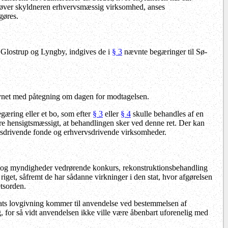
Udøver skyldneren erhvervsmæssig virksomhed, anses
gøres.
i Glostrup og Lyngby, indgives de i
§ 3
nævnte begæringer til Sø-
orsynet med påtegning om dagen for modtagelsen.
gæring eller et bo, som efter
§ 3
eller
§ 4
skulle behandles af en
re hensigtsmæssigt, at behandlingen sker ved denne ret. Der kan
rvsdrivende fonde og erhvervsdrivende virksomheder.
le og myndigheder vedrørende konkurs,
rekonstruktionsbehandling
get, såfremt de har sådanne virkninger i den stat, hvor afgørelsen
etsorden.
tats lovgivning kommer til anvendelse ved bestemmelsen af
 for så vidt anvendelsen ikke ville være åbenbart uforenelig med