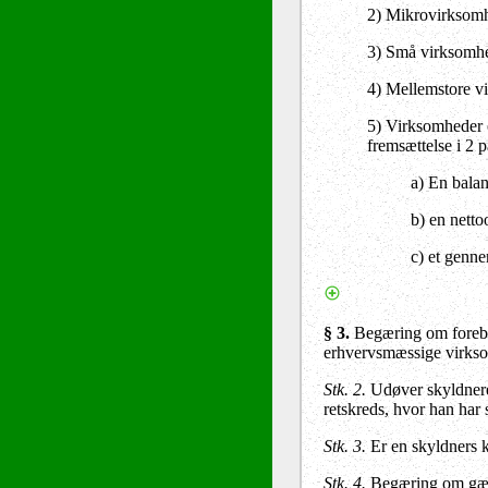
2) Mikrovirksomhe
3) Små virksomhed
4) Mellemstore vi
5) Virksomheder o
fremsættelse i 2 
a) En bala
b) en nett
c) et genne
§ 3.
Begæring om forebyg
erhvervsmæssige virks
Stk. 2.
Udøver skyldneren
retskreds, hvor han har 
Stk. 3.
Er en skyldners k
Stk. 4.
Begæring om gælds