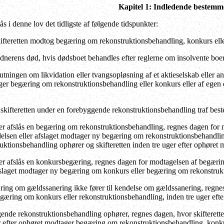
Kapitel 1: Indledende bestemm
ås i denne lov det tidligste af følgende tidspunkter:
ifteretten modtog begæring om rekonstruktionsbehandling, konkurs ell
nerens død, hvis dødsboet behandles efter reglerne om insolvente boer
tningen om likvidation eller tvangsopløsning af et aktieselskab eller an
er begæring om rekonstruktionsbehandling eller konkurs eller af egen dr
skifteretten under en forebyggende rekonstruktionsbehandling traf bes
er afslås en begæring om rekonstruktionsbehandling, regnes dagen for m
aldelsen eller afslaget modtager ny begæring om rekonstruktionsbehandl
ruktionsbehandling ophører og skifteretten inden tre uger efter ophøre
er afslås en konkursbegæring, regnes dagen for modtagelsen af begæringen
afslaget modtager ny begæring om konkurs eller begæring om rekonstruk
ing om gældssanering ikke fører til kendelse om gældssanering, regnes
egæring om konkurs eller rekonstruktionsbehandling, inden tre uger efte
nde rekonstruktionsbehandling ophører, regnes dagen, hvor skifteretten
er efter ophøret modtager begæring om rekonstruktionsbehandling, konku