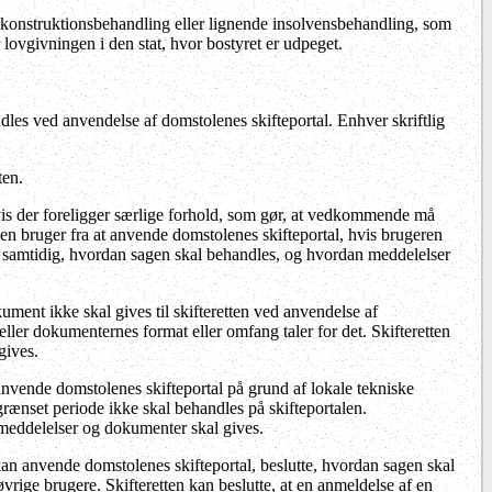
ekonstruktionsbehandling
eller lignende insolvensbehandling, som
 lovgivningen i den stat, hvor bostyret er udpeget.
es ved anvendelse af domstolenes skifteportal. Enhver skriftlig
ten.
hvis der foreligger særlige forhold, som gør, at vedkommende må
 en bruger fra at anvende domstolenes skifteportal, hvis brugeren
tter samtidig, hvordan sagen skal behandles, og hvordan meddelelser
kument ikke skal gives til skifteretten ved anvendelse af
 eller dokumenternes format eller omfang taler for det. Skifteretten
gives.
nvende domstolenes skifteportal på grund af lokale tekniske
 afgrænset periode ikke skal behandles på skifteportalen.
meddelelser og dokumenter skal gives.
e kan anvende domstolenes skifteportal, beslutte, hvordan sagen skal
vrige brugere. Skifteretten kan beslutte, at en anmeldelse af en