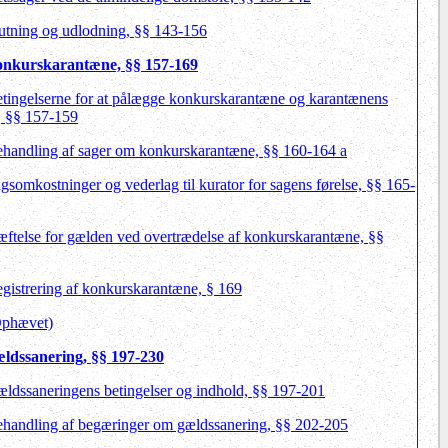
lutning og udlodning, §§ 143-156
Konkurskarantæne, §§ 157-169
etingelserne for at pålægge konkurskarantæne og karantænens
r, §§ 157-159
ehandling af sager om konkurskarantæne, §§ 160-164 a
gsomkostninger og vederlag til kurator for sagens førelse, §§ 165-
æftelse for gælden ved overtrædelse af konkurskarantæne, §§
egistrering af konkurskarantæne, § 169
Ophævet)
ældssanering, §§ 197-230
ældssaneringens betingelser og indhold, §§ 197-201
ehandling af begæringer om gældssanering, §§ 202-205