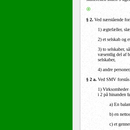
§ 2
.
Ved nærstående fors
1) ægtefæller, sl
2) et selskab og e
3) to selskaber, s
væsentlig del af b
selskaber,
4) andre personer,
§ 2 a.
Ved SMV forstås 
1) Virksomheder o
i 2 på hinanden f
a) En bala
b) en nett
c) et genne