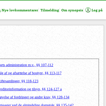
Nye lovkommentarer
Tilmelding
Om synopsis
Log på
oets administration m.v., §§ 107-112
lg af og afsættelse af bostyre, §§ 113-117
kiftesamlinger, §§ 118-123
reditorinformation og tilsyn, §§ 124-127 a
røvelse af fordringer og andre krav, §§ 128-134
etssager ved de almindelige domstole, §§ 135-142