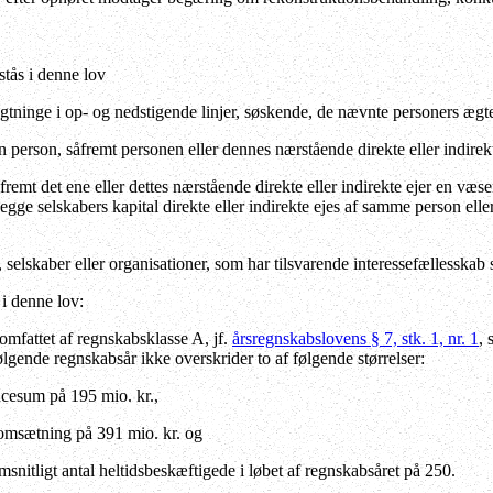
tås i denne lov
ægtninge i op- og nedstigende linjer, søskende, de nævnte personers ægte
n person, såfremt personen eller dennes nærstående direkte eller indirekt
åfremt det ene eller dettes nærstående direkte eller indirekte ejer en væsen
egge selskabers kapital direkte eller indirekte ejes af samme person elle
 selskaber eller organisationer, som har tilsvarende interessefællesskab 
i denne lov:
mfattet af regnskabsklasse A, jf.
årsregnskabslovens § 7, stk. 1, nr. 1
, 
ølgende regnskabsår ikke overskrider to af følgende størrelser:
ncesum på 195 mio. kr.,
oomsætning på 391 mio. kr. og
msnitligt antal heltidsbeskæftigede i løbet af regnskabsåret på 250.