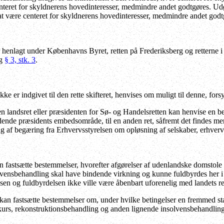
enteret for skyldnerens hovedinteresser, medmindre andet godtgøres. 
at være centeret for skyldnerens hovedinteresser, medmindre andet godt
r henlagt under Københavns Byret, retten på Frederiksberg og retterne 
og
§ 3, stk. 3
.
e er indgivet til den rette skifteret, henvises om muligt til denne, f
n landsret eller præsidenten for Sø- og Handelsretten kan henvise en be
dende præsidents embedsområde, til en anden ret, såfremt det findes me
g af begæring fra Erhvervsstyrelsen om opløsning af selskaber, erhve
an fastsætte bestemmelser, hvorefter afgørelser af udenlandske domsto
vensbehandling skal have bindende virkning og kunne fuldbyrdes her i ri
lsen og fuldbyrdelsen ikke ville være åbenbart uforenelig med landets r
 kan fastsætte bestemmelser om, under hvilke betingelser en fremmed s
kurs,
rekonstruktionsbehandling
og anden lignende insolvensbehandling,