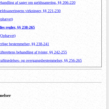
ehandling af sager om gældssanering, §§ 206-220
ældssaneringens virkninger, §§ 221-230
Ophævet)
les regler, §§ 238-265
 (Ophævet)
ærlige bestemmelser, §§ 238-241
ifterettens behandling af tvister, §§ 242-255
krafttrædelses- og overgangsbestemmelser, §§ 256-265
melser