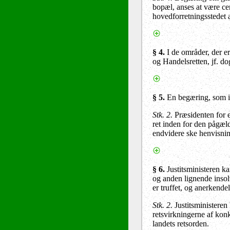
bopæl, anses at være c
hovedforretningsstedet 
§ 4
.
I de områder, der e
og Handelsretten, jf. d
§ 5
.
En begæring, som ikk
Stk. 2.
Præsidenten for e
ret inden for den pågæl
endvidere ske henvisnin
§ 6
.
Justitsministeren k
og anden lignende insol
er truffet, og anerkende
Stk. 2.
Justitsministeren
retsvirkningerne af kon
landets retsorden.