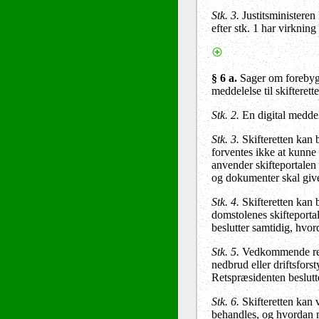
Stk. 3.
Justitsministeren 
efter stk. 1 har virknin
§ 6 a.
Sager om forebygg
meddelelse til skifterett
Stk. 2.
En digital meddel
Stk. 3.
Skifteretten kan 
forventes ikke at kunne 
anvender skifteportalen 
og dokumenter skal giv
Stk. 4.
Skifteretten kan b
domstolenes skifteportal
beslutter samtidig, hvo
Stk. 5.
Vedkommende retsp
nedbrud eller driftsforst
Retspræsidenten beslutt
Stk. 6.
Skifteretten kan v
behandles, og hvordan me