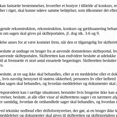
kan fastsætte bestemmelser, hvorefter et bostyre i tilfælde af konkurs,
r
g her i riget, skal kunne udøve samme beføjelser, som tilkommer det efter
ende rekonstruktion, rekonstruktion, konkurs og gældssanering behandl
en om sagen skal gives på skifteportalen, jf. dog stk. 3-6 og 9.
else anses for at være kommet frem, når den er tilgængelig for skifteret
beslutte at undtage en bruger fra at anvende domstolenes skifteportal, 
anvende skifteportalen. Skifteretten kan endvidere beslutte at udelukke
til at fremsætte et stort antal ensartede begæringer. Skifteretten beslu
es.
eslutte, at en sag ikke skal behandles, eller at en meddelelse eller et do
, hvis navnlig hensynet til statens sikkerhed, personers liv eller helbred
rdan sagen skal behandles, og hvordan meddelelser og dokumenter skal 
ræsident kan i særlige situationer, herunder hvis brugerne ikke kan a
yrrelser, beslutte, at alle eller visse af skifterettens sager i en nærmere
er samtidig, hvordan de omhandlede sager skal behandles, og hvordan 
ed tekniske nedbrud eller driftsforstyrrelser, der gør, at en bruger ikk
ddelelser og dokumenter skal gives til skifteretten og skifteportalens ø