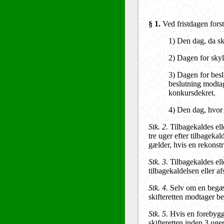
§ 1
.
Ved fristdagen forst
1)
Den dag, da sk
2)
Dagen for skyld
3)
Dagen for beslu
beslutning modtag
konkursdekret.
4) Den dag, hvor 
Stk. 2.
Tilbagekaldes ell
tre uger efter tilbagek
gælder, hvis en rekonst
Stk. 3.
Tilbagekaldes ell
tilbagekaldelsen eller 
Stk. 4.
Selv om en begær
skifteretten modtager b
Stk. 5.
Hvis en forebygge
skifteretten inden 3 ug