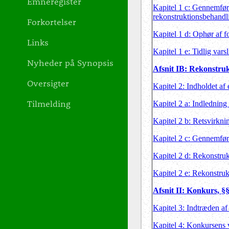
Emneregister
Kapitel 1 c: Gennemfør
rekonstruktionsbehandli
Forkortelser
Kapitel 1 d: Ophør af f
Links
Kapitel 1 e: Tidlig varsl
Nyheder på Synopsis
Afsnit IB: Rekonstruk
Oversigter
Kapitel 2: Indholdet af
Tilmelding
Kapitel 2 a: Indledning
Kapitel 2 b: Retsvirkni
Kapitel 2 c: Gennemføre
Kapitel 2 d: Rekonstruk
Kapitel 2 e: Rekonstru
Afsnit II: Konkurs, §
Kapitel 3: Indtræden a
Kapitel 4: Konkursens 