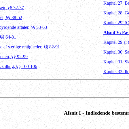
Kapitel 27: B
sen, §§ 32-37
Kapitel 28: G
et, §§ 38-52
Kapitel 29: (
byrdende aftaler, §§ 53-63
Afsnit V: Fæl
 §§ 64-81
Kapitel 29 a:
e af særlige rettigheder, §§ 82-91
Kapitel 30: S
denen, §§ 92-99
Kapitel 31: Sk
 stilling, §§ 100-106
Kapitel 32: I
Afsnit I - Indledende bestem