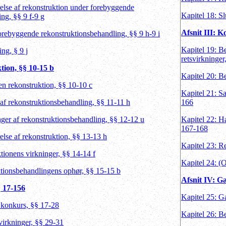
else af rekonstruktion under forebyggende
Kapitel 18: S
ng, §§ 9 f-9 g
Afsnit III: 
orebyggende rekonstruktionsbehandling, §§ 9 h-9 i
Kapitel 19: B
ing, § 9 j
retsvirkninge
tion, §§ 10-15 b
Kapitel 20: B
 en rekonstruktion, §§ 10-10 c
Kapitel 21: Sa
 af rekonstruktionsbehandling, §§ 11-11 h
166
nger af rekonstruktionsbehandling, §§ 12-12 u
Kapitel 22: H
167-168
lse af rekonstruktion, §§ 13-13 h
Kapitel 23: R
tionens virkninger, §§ 14-14 f
Kapitel 24: (
ktionsbehandlingens ophør, §§ 15-15 b
Afsnit IV: G
§ 17-156
Kapitel 25: G
f konkurs, §§ 17-28
Kapitel 26: B
virkninger, §§ 29-31