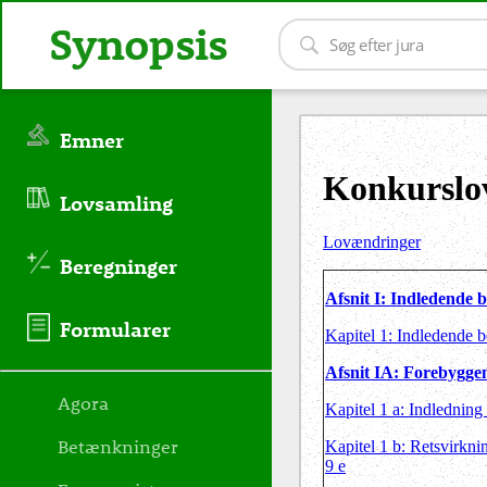
Synopsis
Emner
Konkurslo
Lovsamling
Lovændringer
Beregninger
Afsnit I: Indledende 
Formularer
Kapitel 1: Indledende 
Afsnit IA: Forebyggen
Agora
Kapitel 1 a: Indledning
Betænkninger
Kapitel 1 b: Retsvirkni
9 e