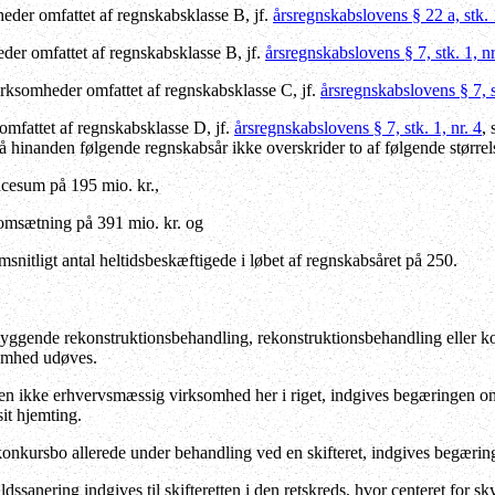
der omfattet af regnskabsklasse B, jf.
årsregnskabslovens § 22 a, stk. 
er omfattet af regnskabsklasse B, jf.
årsregnskabslovens § 7, stk. 1, nr. 
rksomheder omfattet af regnskabsklasse C, jf.
årsregnskabslovens § 7, stk
mfattet af regnskabsklasse D, jf.
årsregnskabslovens § 7, stk. 1, nr. 4
,
på hinanden følgende regnskabsår ikke overskrider to af følgende størrel
ncesum på 195 mio. kr.,
oomsætning på 391 mio. kr. og
msnitligt antal heltidsbeskæftigede i løbet af regnskabsåret på 250.
gende rekonstruktionsbehandling, rekonstruktionsbehandling eller konku
omhed udøves.
 ikke erhvervsmæssig virksomhed her i riget, indgives begæringen om r
sit hjemting.
onkursbo allerede under behandling ved en skifteret, indgives begæring
sanering indgives til skifteretten i den retskreds, hvor centeret for sk