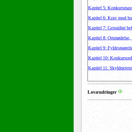
Kapitel 5: Konkursmas
Kapitel 6: Krav mod bo
Kapitel 7: Gensidigt be
Kapitel 8: Omstødelse,
Kapitel 9: Fyldestgørels
Kapitel 10: Konkursor
Kapitel 11: Skyldnerens
Lovændringer