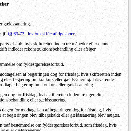
elser
er gældssanering.
, jf.
§§ 69
-
72 i lov om skifte af dødsboer
.
partsselskab, hvis skifteretten inden tre måneder efter denne
ift indleder rekonstruktionsbehandling eller afsiger
temmelse om fyldestgørelsesforbud.
odtagelsen af begæringen dog for fristdag, hvis skifteretten inden
ing eller begæring om konkurs eller gældssanering. Tilsvarende
t modtager begæring om konkurs eller gældssanering.
 dog for fristdag, hvis skifteretten inden tre uger efter
tionsbehandling eller gældssanering.
 dagen for modtagelsen af begæringen dog for fristdag, hvis
r at begæringen blev tilbagekaldt eller gældssanering blev nægtet.
 traf bestemmelse om fyldestgørelsesforbud, som fristdag, hvis
rs eller gældssanering.