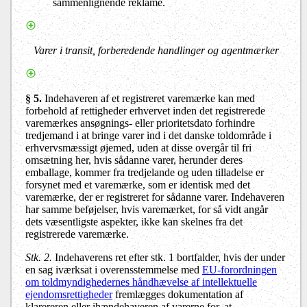
sammenlignende reklame.
Varer i transit, forberedende handlinger og agentmærker
§ 5.
Indehaveren af et registreret varemærke kan med
forbehold af rettigheder erhvervet inden det registrerede
varemærkes ansøgnings- eller prioritetsdato forhindre
tredjemand i at bringe varer ind i det danske toldområde i
erhvervsmæssigt øjemed, uden at disse overgår til fri
omsætning her, hvis sådanne varer, herunder deres
emballage, kommer fra tredjelande og uden tilladelse er
forsynet med et varemærke, som er identisk med det
varemærke, der er registreret for sådanne varer. Indehaveren
har samme beføjelser, hvis varemærket, for så vidt angår
dets væsentligste aspekter, ikke kan skelnes fra det
registrerede varemærke.
Stk. 2.
Indehaverens ret efter stk. 1 bortfalder, hvis der under
en sag iværksat i overensstemmelse med
EU-forordningen
om toldmyndighedernes håndhævelse af intellektuelle
ejendomsrettigheder
fremlægges dokumentation af
klarereren eller ihændehaveren af varerne for, at