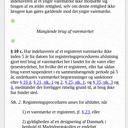
indehaveren af et yngre varemærke ikke modsætte sig
brugen af en ældre rettighed, selv om denne rettighed ikke
længere kan gøres gældende mod det yngre varemærke.
Manglende brug af varemærket
§ 10 c.
Har indehaveren af et registreret varemærke ikke
inden 5 år fra datoen for registreringsprocedurens afslutning
gjort reel brug af varemærket her i landet for de varer eller
tjenesteydelser, for hvilke det er registreret, eller har sådan
brug været suspenderet i en sammenhængende periode på 5
år, underkastes varemærket begrænsninger og sanktioner
efter
§ 10 d
,
§ 21, stk. 1
og
2
,
§ 25, stk. 1
, og
§ 35, stk. 3
og
4
, medmindre der foreligger rimelig grund til, at brug ikke
har fundet sted.
Stk. 2.
Registreringsproceduren anses for afsluttet, når
1) et varemærke er registreret, jf.
§ 23
, eller
2) gyldigheden af en designering af Danmark i
henhold til Madridprotokollen er endeligt