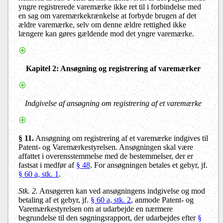
yngre registrerede varemærke ikke ret til i forbindelse med
en sag om varemærkekrænkelse at forbyde brugen af det
ældre varemærke, selv om denne ældre rettighed ikke
længere kan gøres gældende mod det yngre varemærke.
Kapitel 2: Ansøgning og registrering af varemærker
Indgivelse af ansøgning om registrering af et varemærke
§ 11.
Ansøgning om registrering af et varemærke indgives til
Patent- og Varemærkestyrelsen. Ansøgningen skal være
affattet i overensstemmelse med de bestemmelser, der er
fastsat i medfør af
§ 48
. For ansøgningen betales et gebyr, jf.
§ 60 a, stk. 1
.
Stk. 2.
Ansøgeren kan ved ansøgningens indgivelse og mod
betaling af et gebyr, jf.
§ 60 a, stk. 2
, anmode Patent- og
Varemærkestyrelsen om at udarbejde en nærmere
begrundelse til den søgningsrapport, der udarbejdes efter
§