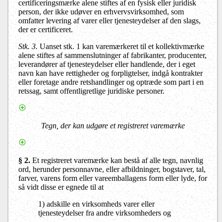
certificeringsmærke alene stiftes af en fysisk eller juridisk
person, der ikke udøver en erhvervsvirksomhed, som
omfatter levering af varer eller tjenesteydelser af den slags,
der er certificeret.
Stk. 3.
Uanset stk. 1 kan varemærkeret til et kollektivmærke
alene stiftes af sammenslutninger af fabrikanter, producenter,
leverandører af tjenesteydelser eller handlende, der i eget
navn kan have rettigheder og forpligtelser, indgå kontrakter
eller foretage andre retshandlinger og optræde som part i en
retssag, samt offentligretlige juridiske personer.
Tegn, der kan udgøre et registreret varemærke
§ 2.
Et registreret varemærke kan bestå af alle tegn, navnlig
ord, herunder personnavne, eller afbildninger, bogstaver, tal,
farver, varens form eller vareemballagens form eller lyde, for
så vidt disse er egnede til at
1) adskille en virksomheds varer eller
tjenesteydelser fra andre virksomheders og