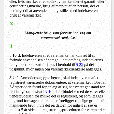
eller, hvis mærket er et kollektivmærke eller et garanti- eller
certificeringsmærke, brug af mærket af en person, der er
berettiget til at anvende det, ligestilles med indehaverens
brug af varemærket.
Manglende brug som forsvar i en sag om
varemærkekrænkelse
§ 10 d.
Indehaveren af et varemærke har kun ret til at
forbyde anvendelsen af et tegn, i det omfang indehaverens
rettigheder ikke kan fortabes i henhold til
§ 25
på det
tidspunkt, hvor sagen om varemærkekrænkelse anlægges.
Stk. 2.
Anmoder sagsøgte herom, skal indehaveren af et
registreret varemærke dokumentere, at varemærket i løbet af
5-årsperioden forud for anlæg af sag har været genstand for
reel brug som fastsat i
§ 10 c
i forbindelse med de varer eller
tjenesteydelser, for hvilke det er registreret, og som lægges
til grund for sagen, eller at der foreligger rimelige grunde til
manglende brug, hvis det på datoen for anlæg af sag er
mindst 5 år siden, at registreringsproceduren for varemærket