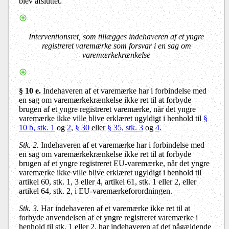
blev afsluttet.
Interventionsret, som tillægges indehaveren af et yngre
registreret varemærke som forsvar i en sag om
varemærkekrænkelse
§ 10 e.
Indehaveren af et varemærke har i forbindelse med
en sag om varemærkekrænkelse ikke ret til at forbyde
brugen af et yngre registreret varemærke, når det yngre
varemærke ikke ville blive erklæret ugyldigt i henhold til
§
10 b, stk. 1
og
2
,
§ 30
eller
§ 35, stk. 3
og
4
.
Stk. 2.
Indehaveren af et varemærke har i forbindelse med
en sag om varemærkekrænkelse ikke ret til at forbyde
brugen af et yngre registreret EU-varemærke, når det yngre
varemærke ikke ville blive erklæret ugyldigt i henhold til
artikel 60, stk. 1, 3 eller 4, artikel 61, stk. 1 eller 2, eller
artikel 64, stk. 2, i EU-varemærkeforordningen.
Stk. 3.
Har indehaveren af et varemærke ikke ret til at
forbyde anvendelsen af et yngre registreret varemærke i
henhold til stk. 1 eller 2, har indehaveren af det pågældende