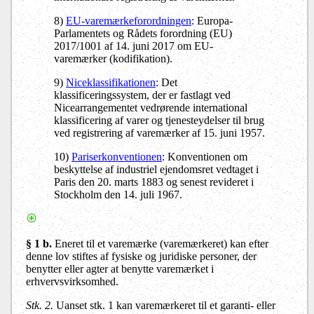
8)
EU-varemærkeforordningen
: Europa-
Parlamentets og Rådets forordning (EU)
2017/1001 af 14. juni 2017 om EU-
varemærker (kodifikation).
9)
Niceklassifikationen
: Det
klassificeringssystem, der er fastlagt ved
Nicearrangementet vedrørende international
klassificering af varer og tjenesteydelser til brug
ved registrering af varemærker af 15. juni 1957.
10)
Pariserkonventionen
: Konventionen om
beskyttelse af industriel ejendomsret vedtaget i
Paris den 20. marts 1883 og senest revideret i
Stockholm den 14. juli 1967.
§ 1 b.
Eneret til et varemærke (varemærkeret) kan efter
denne lov stiftes af fysiske og juridiske personer, der
benytter eller agter at benytte varemærket i
erhvervsvirksomhed.
Stk. 2.
Uanset stk. 1 kan varemærkeret til et garanti- eller