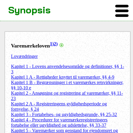
Synopsis
1)
2)
Varemærkeloven
Lovændringer
Kapitel 1 - Lovens anvendelsesområde og definitioner, §§ 1-
3
Kapitel 1 A - Rettigheder knyttet til varemærker, §§ 4-9
Kapitel 1 B - Begrænsninger i et varemærkes retsvirkninger,
§§ 10-10 e
Kapitel 2 - Ansøgning og registrering af varemærker, §§ 11-
23
Kapitel 2 A - Registreringens gyldighedsperiode og
fornyelse, § 24
Kapitel 3 - Fortabelses- og ugyldighedsgrunde, §§ 25-32
Kapitel 4 - Procedurer for varemærkeregistreringers
fortabelse eller ugyldighed og udslettelse, §§ 33-37
Kapitel 5 - Varemærker som genstand for ejendomsret og