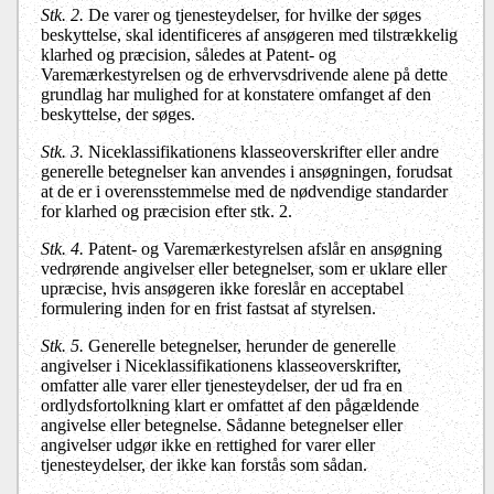
Stk. 2.
De varer og tjenesteydelser, for hvilke der søges
beskyttelse, skal identificeres af ansøgeren med tilstrækkelig
klarhed og præcision, således at Patent- og
Varemærkestyrelsen og de erhvervsdrivende alene på dette
grundlag har mulighed for at konstatere omfanget af den
beskyttelse, der søges.
Stk. 3.
Niceklassifikationens klasseoverskrifter eller andre
generelle betegnelser kan anvendes i ansøgningen, forudsat
at de er i overensstemmelse med de nødvendige standarder
for klarhed og præcision efter stk. 2.
Stk. 4.
Patent- og Varemærkestyrelsen afslår en ansøgning
vedrørende angivelser eller betegnelser, som er uklare eller
upræcise, hvis ansøgeren ikke foreslår en acceptabel
formulering inden for en frist fastsat af styrelsen.
Stk. 5.
Generelle betegnelser, herunder de generelle
angivelser i Niceklassifikationens klasseoverskrifter,
omfatter alle varer eller tjenesteydelser, der ud fra en
ordlydsfortolkning klart er omfattet af den pågældende
angivelse eller betegnelse. Sådanne betegnelser eller
angivelser udgør ikke en rettighed for varer eller
tjenesteydelser, der ikke kan forstås som sådan.