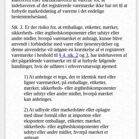
indehaveren af det registrerede varemærke ikke har ret til at
forbyde markedsføring af varerne i det endelige
bestemmelsesland.
Stk. 3.
Er der risiko for, at emballage, etiketter, mærker,
sikkerheds- eller ægthedskomponenter eller udstyr eller
andre midler, hvorpå varemærket er anbragt, kunne blive
anvendt i forbindelse med varer eller tjenesteydelser og
denne anvendelse vil udgøre en krænkelse af et registreret
varemærke i henhold til
§ 4, stk. 2
og
3
, har indehaveren af
det pågældende varemærke ret til at forbyde følgende
handlinger, hvis de udføres i erhvervsmæssigt øjemed:
1) At anbringe et tegn, der er identisk med eller
ligner varemærket, på emballage, etiketter,
mærker, sikkerheds- eller ægthedskomponenter
eller udstyr eller andre midler, hvorpå mærket
kan anbringes.
2) At udbyde eller markedsføre eller oplagre
med disse formål eller at importere eller
eksportere emballage, etiketter, mærker,
sikkerheds- eller ægthedskomponenter eller
udstyr eller andre midler, hvorpå mærket er
anbragt.