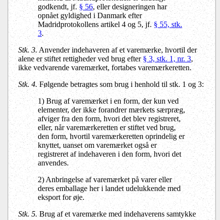
godkendt, jf.
§ 56
, eller designeringen har
opnået gyldighed i Danmark efter
Madridprotokollens artikel 4 og 5, jf.
§ 55, stk.
3
.
Stk. 3.
Anvender indehaveren af et varemærke, hvortil der
alene er stiftet rettigheder ved brug efter
§ 3, stk. 1, nr. 3
,
ikke vedvarende varemærket, fortabes varemærkeretten.
Stk. 4.
Følgende betragtes som brug i henhold til stk. 1 og 3:
1) Brug af varemærket i en form, der kun ved
elementer, der ikke forandrer mærkets særpræg,
afviger fra den form, hvori det blev registreret,
eller, når varemærkeretten er stiftet ved brug,
den form, hvortil varemærkeretten oprindelig er
knyttet, uanset om varemærket også er
registreret af indehaveren i den form, hvori det
anvendes.
2) Anbringelse af varemærket på varer eller
deres emballage her i landet udelukkende med
eksport for øje.
Stk. 5.
Brug af et varemærke med indehaverens samtykke