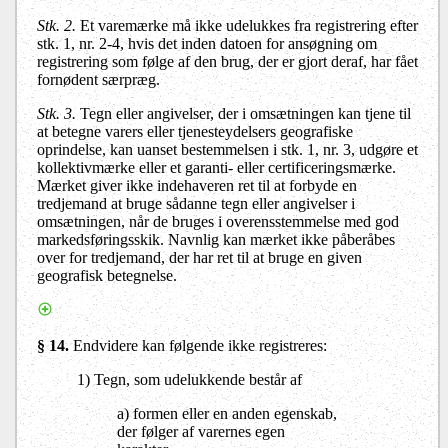
Stk. 2.
Et varemærke må ikke udelukkes fra registrering efter
stk. 1, nr. 2-4, hvis det inden datoen for ansøgning om
registrering som følge af den brug, der er gjort deraf, har fået
fornødent særpræg.
Stk. 3.
Tegn eller angivelser, der i omsætningen kan tjene til
at betegne varers eller tjenesteydelsers geografiske
oprindelse, kan uanset bestemmelsen i stk. 1, nr. 3, udgøre et
kollektivmærke eller et garanti- eller certificeringsmærke.
Mærket giver ikke indehaveren ret til at forbyde en
tredjemand at bruge sådanne tegn eller angivelser i
omsætningen, når de bruges i overensstemmelse med god
markedsføringsskik. Navnlig kan mærket ikke påberåbes
over for tredjemand, der har ret til at bruge en given
geografisk betegnelse.
§ 14.
Endvidere kan følgende ikke registreres:
1) Tegn, som udelukkende består af
a) formen eller en anden egenskab,
der følger af varernes egen