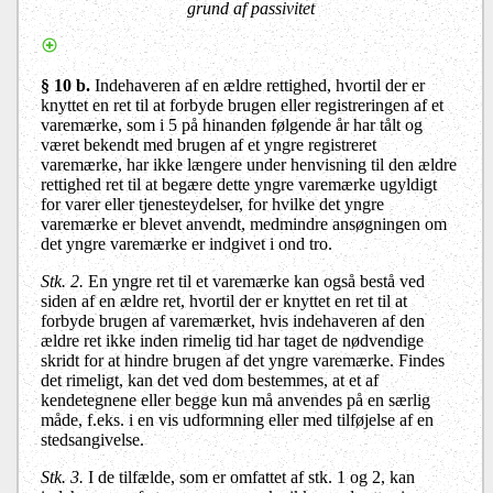
grund af passivitet
§ 10 b.
Indehaveren af en ældre rettighed, hvortil der er
knyttet en ret til at forbyde brugen eller registreringen af et
varemærke, som i 5 på hinanden følgende år har tålt og
været bekendt med brugen af et yngre registreret
varemærke, har ikke længere under henvisning til den ældre
rettighed ret til at begære dette yngre varemærke ugyldigt
for varer eller tjenesteydelser, for hvilke det yngre
varemærke er blevet anvendt, medmindre ansøgningen om
det yngre varemærke er indgivet i ond tro.
Stk. 2.
En yngre ret til et varemærke kan også bestå ved
siden af en ældre ret, hvortil der er knyttet en ret til at
forbyde brugen af varemærket, hvis indehaveren af den
ældre ret ikke inden rimelig tid har taget de nødvendige
skridt for at hindre brugen af det yngre varemærke. Findes
det rimeligt, kan det ved dom bestemmes, at et af
kendetegnene eller begge kun må anvendes på en særlig
måde, f.eks. i en vis udformning eller med tilføjelse af en
stedsangivelse.
Stk. 3.
I de tilfælde, som er omfattet af stk. 1 og 2, kan