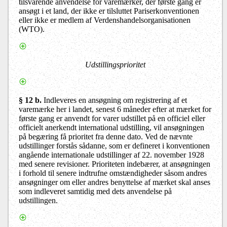
tilsvarende anvendelse for varemærker, der første gang er
ansøgt i et land, der ikke er tilsluttet Pariserkonventionen
eller ikke er medlem af Verdenshandelsorganisationen
(WTO).
Udstillingsprioritet
§ 12 b.
Indleveres en ansøgning om registrering af et
varemærke her i landet, senest 6 måneder efter at mærket for
første gang er anvendt for varer udstillet på en officiel eller
officielt anerkendt international udstilling, vil ansøgningen
på begæring få prioritet fra denne dato. Ved de nævnte
udstillinger forstås sådanne, som er defineret i konventionen
angående internationale udstillinger af 22. november 1928
med senere revisioner. Prioriteten indebærer, at ansøgningen
i forhold til senere indtrufne omstændigheder såsom andres
ansøgninger om eller andres benyttelse af mærket skal anses
som indleveret samtidig med dets anvendelse på
udstillingen.