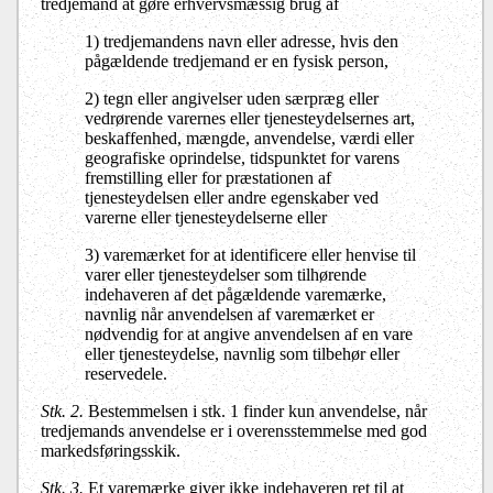
tredjemand at gøre erhvervsmæssig brug af
1) tredjemandens navn eller adresse, hvis den
pågældende tredjemand er en fysisk person,
2) tegn eller angivelser uden særpræg eller
vedrørende varernes eller tjenesteydelsernes art,
beskaffenhed, mængde, anvendelse, værdi eller
geografiske oprindelse, tidspunktet for varens
fremstilling eller for præstationen af
tjenesteydelsen eller andre egenskaber ved
varerne eller tjenesteydelserne eller
3) varemærket for at identificere eller henvise til
varer eller tjenesteydelser som tilhørende
indehaveren af det pågældende varemærke,
navnlig når anvendelsen af varemærket er
nødvendig for at angive anvendelsen af en vare
eller tjenesteydelse, navnlig som tilbehør eller
reservedele.
Stk. 2.
Bestemmelsen i stk. 1 finder kun anvendelse, når
tredjemands anvendelse er i overensstemmelse med god
markedsføringsskik.
Stk. 3.
Et varemærke giver ikke indehaveren ret til at