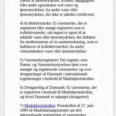
ydelse af tjenesteydelser, kvalitet, nøjagtighed
eller andre egenskaber ved varer og
tjenesteydelser, fra andre varer eller
tjenesteydelser, der ikke er således certificeret.
4) Kollektivmærke: Et varemærke, der er
registreret eller ansøgt registreret som et
kollektivmærke, når tegnet er egnet til at
adskille varer eller tjenesteydelser, der hidrører
fra medlemmerne af en sammenslutning, som er
indehaver af kollektivmærket, fra andre
virksomheders varer eller tjenesteydelser.
5) Varemærkeregisteret: Det register, som
Patent- og Varemærkestyrelsen fører over
ansøgte og registrerede varemærker og over
designeringer af Danmark i internationale
registreringer i henhold til Madridprotokollen.
6) Designering af Danmark: Et varemærke, der
er registreret i henhold til Madridprotokollen,
og hvori Danmark er udpeget (designeret).
7)
Madridprotokollen
: Protokollen af 27. juni
1989 til Madridarrangementet om den
internationale registrering af varemærker.