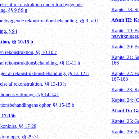
else af rekonstruktion under forebyggende
Kapitel 18: S
ng, §§ 9 f-9 g
Afsnit III: 
orebyggende rekonstruktionsbehandling, §§ 9 h-9 i
Kapitel 19: B
ing, § 9 j
retsvirkninge
tion, §§ 10-15 b
Kapitel 20: B
 en rekonstruktion, §§ 10-10 c
Kapitel 21: Sa
 af rekonstruktionsbehandling, §§ 11-11 h
166
nger af rekonstruktionsbehandling, §§ 12-12 u
Kapitel 22: H
167-168
lse af rekonstruktion, §§ 13-13 h
Kapitel 23: R
tionens virkninger, §§ 14-14 f
Kapitel 24: (
ktionsbehandlingens ophør, §§ 15-15 b
Afsnit IV: G
§ 17-156
Kapitel 25: G
f konkurs, §§ 17-28
Kapitel 26: B
virkninger, §§ 29-31