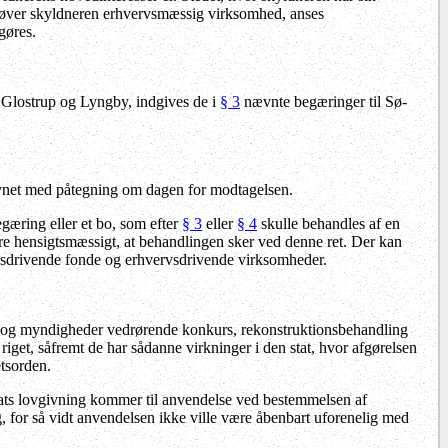
Udøver skyldneren erhvervsmæssig virksomhed, anses
gøres.
i Glostrup og Lyngby, indgives de i
§ 3
nævnte begæringer til Sø-
orsynet med påtegning om dagen for modtagelsen.
gæring eller et bo, som efter
§ 3
eller
§ 4
skulle behandles af en
re hensigtsmæssigt, at behandlingen sker ved denne ret. Der kan
rvsdrivende fonde og erhvervsdrivende virksomheder.
le og myndigheder vedrørende konkurs,
rekonstruktionsbehandling
get, såfremt de har sådanne virkninger i den stat, hvor afgørelsen
etsorden.
tats lovgivning kommer til anvendelse ved bestemmelsen af
 for så vidt anvendelsen ikke ville være åbenbart uforenelig med