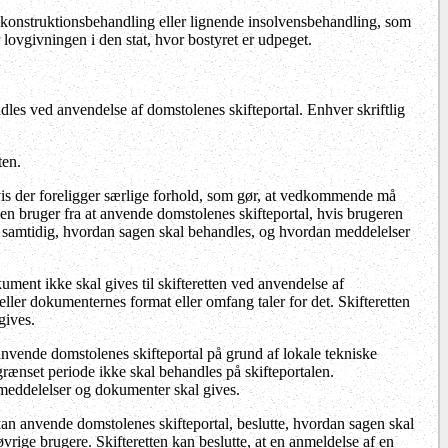
ekonstruktionsbehandling
eller lignende insolvensbehandling, som
 lovgivningen i den stat, hvor bostyret er udpeget.
es ved anvendelse af domstolenes skifteportal. Enhver skriftlig
ten.
hvis der foreligger særlige forhold, som gør, at vedkommende må
 en bruger fra at anvende domstolenes skifteportal, hvis brugeren
tter samtidig, hvordan sagen skal behandles, og hvordan meddelelser
kument ikke skal gives til skifteretten ved anvendelse af
 eller dokumenternes format eller omfang taler for det. Skifteretten
gives.
nvende domstolenes skifteportal på grund af lokale tekniske
 afgrænset periode ikke skal behandles på skifteportalen.
meddelelser og dokumenter skal gives.
e kan anvende domstolenes skifteportal, beslutte, hvordan sagen skal
vrige brugere. Skifteretten kan beslutte, at en anmeldelse af en