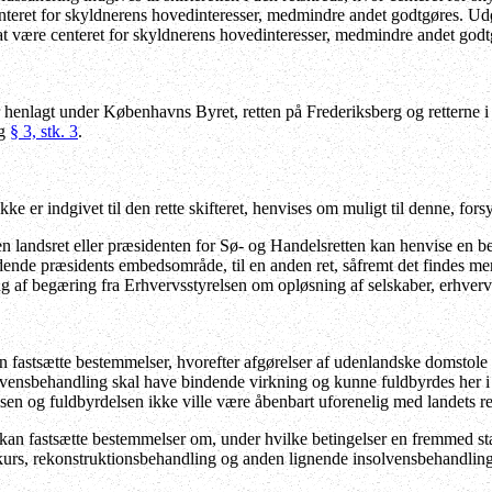
enteret for skyldnerens hovedinteresser, medmindre andet godtgøres. 
at være centeret for skyldnerens hovedinteresser, medmindre andet godt
r henlagt under Københavns Byret, retten på Frederiksberg og retterne 
og
§ 3, stk. 3
.
e er indgivet til den rette skifteret, henvises om muligt til denne, f
n landsret eller præsidenten for Sø- og Handelsretten kan henvise en be
dende præsidents embedsområde, til en anden ret, såfremt det findes me
g af begæring fra Erhvervsstyrelsen om opløsning af selskaber, erhve
an fastsætte bestemmelser, hvorefter afgørelser af udenlandske domsto
vensbehandling skal have bindende virkning og kunne fuldbyrdes her i ri
lsen og fuldbyrdelsen ikke ville være åbenbart uforenelig med landets r
 kan fastsætte bestemmelser om, under hvilke betingelser en fremmed s
kurs,
rekonstruktionsbehandling
og anden lignende insolvensbehandling,