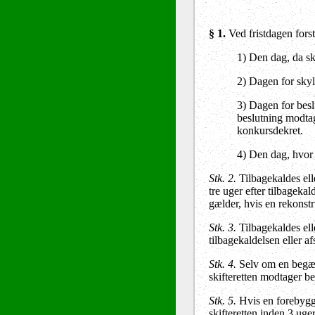
§ 1
.
Ved fristdagen forst
1)
Den dag, da sk
2)
Dagen for skyld
3)
Dagen for beslu
beslutning modtag
konkursdekret.
4) Den dag, hvor 
Stk. 2.
Tilbagekaldes ell
tre uger efter tilbagek
gælder, hvis en rekonst
Stk. 3.
Tilbagekaldes ell
tilbagekaldelsen eller 
Stk. 4.
Selv om en begær
skifteretten modtager b
Stk. 5.
Hvis en forebygge
skifteretten inden 3 ug