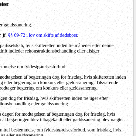
elser
er gældssanering.
, jf.
§§ 69
-
72 i lov om skifte af dødsboer
.
partsselskab, hvis skifteretten inden tre måneder efter denne
ift indleder rekonstruktionsbehandling eller afsiger
temmelse om fyldestgørelsesforbud.
odtagelsen af begæringen dog for fristdag, hvis skifteretten inden
ing eller begæring om konkurs eller gældssanering. Tilsvarende
t modtager begæring om konkurs eller gældssanering.
 dog for fristdag, hvis skifteretten inden tre uger efter
tionsbehandling eller gældssanering.
 dagen for modtagelsen af begæringen dog for fristdag, hvis
r at begæringen blev tilbagekaldt eller gældssanering blev nægtet.
 traf bestemmelse om fyldestgørelsesforbud, som fristdag, hvis
rs eller gældssanering.