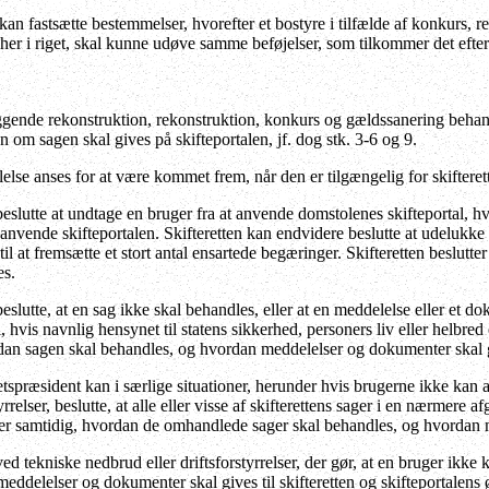
kan fastsætte bestemmelser, hvorefter et bostyre i tilfælde af konkurs,
r
g her i riget, skal kunne udøve samme beføjelser, som tilkommer det efter
ende rekonstruktion, rekonstruktion, konkurs og gældssanering behandl
en om sagen skal gives på skifteportalen, jf. dog stk. 3-6 og 9.
else anses for at være kommet frem, når den er tilgængelig for skifteret
beslutte at undtage en bruger fra at anvende domstolenes skifteportal, 
anvende skifteportalen. Skifteretten kan endvidere beslutte at udelukke
til at fremsætte et stort antal ensartede begæringer. Skifteretten beslu
es.
eslutte, at en sag ikke skal behandles, eller at en meddelelse eller et do
, hvis navnlig hensynet til statens sikkerhed, personers liv eller helbred
rdan sagen skal behandles, og hvordan meddelelser og dokumenter skal 
ræsident kan i særlige situationer, herunder hvis brugerne ikke kan a
yrrelser, beslutte, at alle eller visse af skifterettens sager i en nærmere
er samtidig, hvordan de omhandlede sager skal behandles, og hvordan 
ed tekniske nedbrud eller driftsforstyrrelser, der gør, at en bruger ikk
ddelelser og dokumenter skal gives til skifteretten og skifteportalens ø