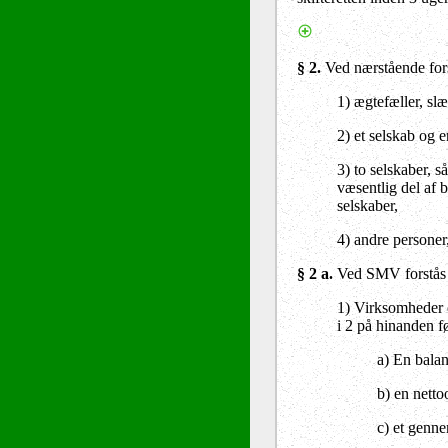
§ 2
.
Ved nærstående fors
1) ægtefæller, sl
2) et selskab og e
3) to selskaber, s
væsentlig del af b
selskaber,
4) andre personer,
§ 2 a.
Ved SMV forstås 
1) Virksomheder o
i 2 på hinanden f
a) En bala
b) en nett
c) et genne