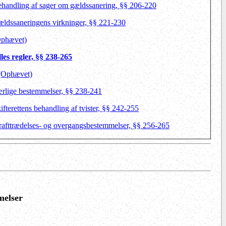
ehandling af sager om gældssanering, §§ 206-220
ældssaneringens virkninger, §§ 221-230
Ophævet)
les regler, §§ 238-265
 (Ophævet)
ærlige bestemmelser, §§ 238-241
ifterettens behandling af tvister, §§ 242-255
krafttrædelses- og overgangsbestemmelser, §§ 256-265
melser