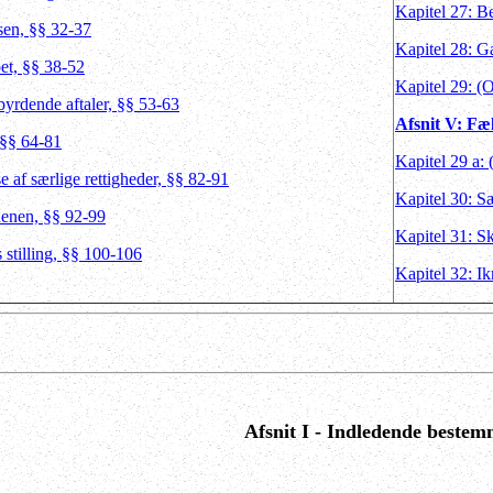
Kapitel 27: B
sen, §§ 32-37
Kapitel 28: G
et, §§ 38-52
Kapitel 29: (
byrdende aftaler, §§ 53-63
Afsnit V: Fæl
 §§ 64-81
Kapitel 29 a:
e af særlige rettigheder, §§ 82-91
Kapitel 30: S
denen, §§ 92-99
Kapitel 31: Sk
 stilling, §§ 100-106
Kapitel 32: I
Afsnit I - Indledende bestem