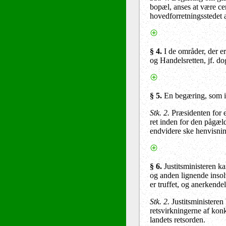
bopæl, anses at være c
hovedforretningsstedet 
§ 4
.
I de områder, der e
og Handelsretten, jf. d
§ 5
.
En begæring, som ikk
Stk. 2.
Præsidenten for e
ret inden for den pågæl
endvidere ske henvisnin
§ 6
.
Justitsministeren k
og anden lignende insol
er truffet, og anerkende
Stk. 2.
Justitsministeren
retsvirkningerne af kon
landets retsorden.