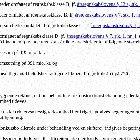
der omfattet af regnskabsklasse B, jf.
årsregnskabslovens § 22 a, stk. 
er omfattet af regnskabsklasse B, jf.
årsregnskabslovens § 7, stk. 1, nr. 
rksomheder omfattet af regnskabsklasse C, jf.
årsregnskabslovens § 7, stk
mfattet af regnskabsklasse D, jf.
årsregnskabslovens § 7, stk. 1, nr. 4
,
på hinanden følgende regnskabsår ikke overskrider to af følgende størrel
ncesum på 195 mio. kr.,
oomsætning på 391 mio. kr. og
msnitligt antal heltidsbeskæftigede i løbet af regnskabsåret på 250.
gende rekonstruktionsbehandling, rekonstruktionsbehandling eller konku
omhed udøves.
 ikke erhvervsmæssig virksomhed her i riget, indgives begæringen om r
sit hjemting.
onkursbo allerede under behandling ved en skifteret, indgives begæring
sanering indgives til skifteretten i den retskreds, hvor centeret for sk