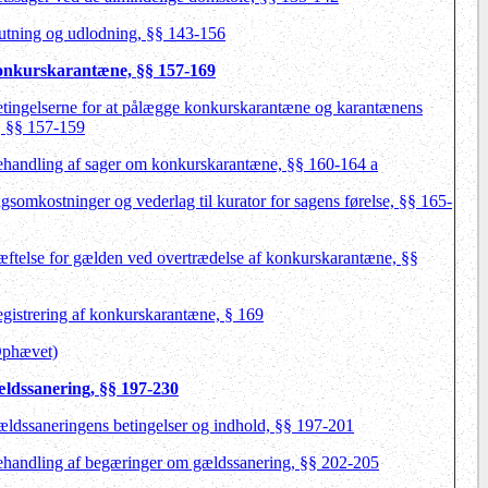
lutning og udlodning, §§ 143-156
Konkurskarantæne, §§ 157-169
etingelserne for at pålægge konkurskarantæne og karantænens
r, §§ 157-159
ehandling af sager om konkurskarantæne, §§ 160-164 a
gsomkostninger og vederlag til kurator for sagens førelse, §§ 165-
æftelse for gælden ved overtrædelse af konkurskarantæne, §§
egistrering af konkurskarantæne, § 169
Ophævet)
ældssanering, §§ 197-230
ældssaneringens betingelser og indhold, §§ 197-201
ehandling af begæringer om gældssanering, §§ 202-205