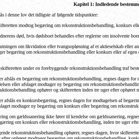
Kapitel 1: Indledende bestemm
ås i denne lov det tidligste af følgende tidspunkter:
ifteretten modtog begæring om rekonstruktionsbehandling, konkurs ell
nerens død, hvis dødsboet behandles efter reglerne om insolvente boer
tningen om likvidation eller tvangsopløsning af et aktieselskab eller an
er begæring om rekonstruktionsbehandling eller konkurs eller af egen dr
skifteretten under en forebyggende rekonstruktionsbehandling traf bes
er afslås en begæring om rekonstruktionsbehandling, regnes dagen for m
aldelsen eller afslaget modtager ny begæring om rekonstruktionsbehandl
ruktionsbehandling ophører og skifteretten inden tre uger efter ophøre
er afslås en konkursbegæring, regnes dagen for modtagelsen af begæringen
afslaget modtager ny begæring om konkurs eller begæring om rekonstruk
ing om gældssanering ikke fører til kendelse om gældssanering, regnes
egæring om konkurs eller rekonstruktionsbehandling, inden tre uger efte
nde rekonstruktionsbehandling ophører, regnes dagen, hvor skifteretten
er efter ophøret modtager begæring om rekonstruktionsbehandling, konku