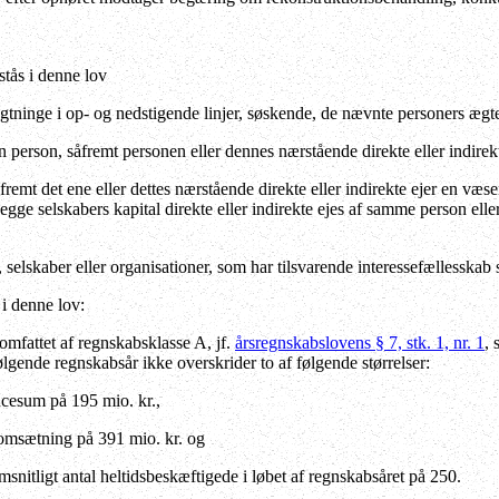
tås i denne lov
ægtninge i op- og nedstigende linjer, søskende, de nævnte personers ægte
n person, såfremt personen eller dennes nærstående direkte eller indirekt
åfremt det ene eller dettes nærstående direkte eller indirekte ejer en væsen
egge selskabers kapital direkte eller indirekte ejes af samme person elle
 selskaber eller organisationer, som har tilsvarende interessefællesskab 
i denne lov:
mfattet af regnskabsklasse A, jf.
årsregnskabslovens § 7, stk. 1, nr. 1
, 
ølgende regnskabsår ikke overskrider to af følgende størrelser:
ncesum på 195 mio. kr.,
oomsætning på 391 mio. kr. og
msnitligt antal heltidsbeskæftigede i løbet af regnskabsåret på 250.