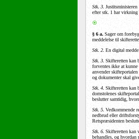
Stk. 3.
Justitsministeren 
efter stk. 1 har virknin
§ 6 a.
Sager om forebygg
meddelelse til skifterett
Stk. 2.
En digital meddel
Stk. 3.
Skifteretten kan 
forventes ikke at kunne 
anvender skifteportalen 
og dokumenter skal giv
Stk. 4.
Skifteretten kan b
domstolenes skifteportal
beslutter samtidig, hvo
Stk. 5.
Vedkommende retsp
nedbrud eller driftsforst
Retspræsidenten beslutt
Stk. 6.
Skifteretten kan v
behandles, og hvordan me