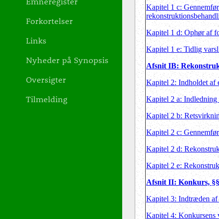
Emneregister
Kapitel 1 c: Gennemfør
rekonstruktionsbehandli
Forkortelser
Kapitel 1 d: Ophør af f
Links
Kapitel 1 e: Tidlig varsl
Nyheder på Synopsis
Afsnit IB: Rekonstruk
Oversigter
Kapitel 2: Indholdet af
Tilmelding
Kapitel 2 a: Indledning
Kapitel 2 b: Retsvirkni
Kapitel 2 c: Gennemføre
Kapitel 2 d: Rekonstruk
Kapitel 2 e: Rekonstru
Afsnit II: Konkurs, §
Kapitel 3: Indtræden a
Kapitel 4: Konkursens 