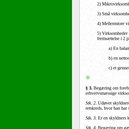
2) Mikrovirksomhe
3) Små virksomhed
4) Mellemstore vi
5) Virksomheder o
fremsættelse i 2 
a) En bala
b) en nett
c) et genne
§ 3.
Begæring om forebyg
erhvervsmæssige virks
Stk. 2.
Udøver skyldneren
retskreds, hvor han har 
Stk. 3.
Er en skyldners k
Stk. 4.
Begæring om gælds