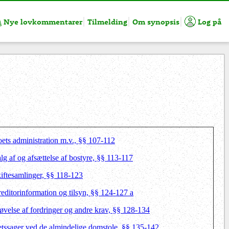
Nye lovkommentarer
Tilmelding
Om synopsis
Log på
oets administration m.v., §§ 107-112
lg af og afsættelse af bostyre, §§ 113-117
kiftesamlinger, §§ 118-123
reditorinformation og tilsyn, §§ 124-127 a
røvelse af fordringer og andre krav, §§ 128-134
etssager ved de almindelige domstole, §§ 135-142