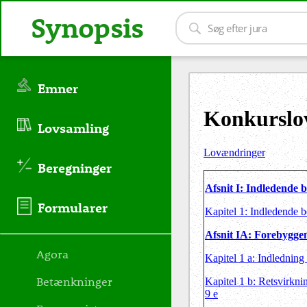
Synopsis
Emner
Konkurslo
Lovsamling
Lovændringer
Beregninger
Afsnit I: Indledende 
Formularer
Kapitel 1: Indledende 
Afsnit IA: Forebyggen
Agora
Kapitel 1 a: Indledning
Betænkninger
Kapitel 1 b: Retsvirkni
9 e