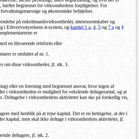
e, hæfter begrænset for virksomhedens forpligtelser. For
ave forvaltningsmæssige og økonomiske beføjelser.
vendelse på enkeltmandsvirksomheder, interessentskaber og
g i Erhvervsstyrelsens it-system, og
kapitel 1 a
,
4
,
5
og
7 a
og
§
komplementarerne er
med en tilsvarende retsform eller
arer er omfattet af nr. 1.
s om disse virksomheder, jf. stk. 3.
ng) eller en forening med begrænset ansvar, hvor ingen af
der i virksomheden er mulighed for vekslende deltagerantal, og at
. Deltagelse i virksomhedens aktiviteter kan ske på forskellig vis,
e med henblik på at rejse kapital. Det er en betingelse, at der i
 kapital, men skal ikke deltage i virksomhedens aktiviteter, jf.
de deltagere, jf. stk. 2.