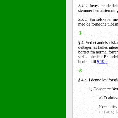
Stk. 4.
Investerende delt
stemmer i en afstemning
Stk. 5.
For selskaber med
med de fornødne tilpasn
§ 4.
Ved et andelsselska
deltagernes fælles inte
bortset fra normal forre
virksomheden. Er andel
henhold til
§ 19 p
.
§ 4 a.
I denne lov forstå
1)
Deltagerselska
a) Et aktie
b) et aktie
medarbejder