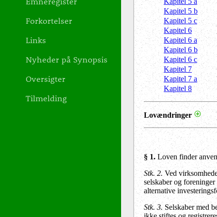
Emneregister
Kapitel 5 a
Kapitel 5 b
Forkortelser
Kapitel 5 c
Kapitel 6
Links
Kapitel 6 a
Kapitel 6 b
Nyheder på Synopsis
Kapitel 6 c
Kapitel 7
Oversigter
Kapitel 7 a
Kapitel 8
Tilmelding
Lovændringer
§ 1.
Loven finder anvend
Stk. 2.
Ved virksomheder 
selskaber og foreninger
alternative investerings
Stk. 3.
Selskaber med be
ikke stiftes og registrer