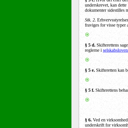
underskrevet, kan dette 
dokumenter sidestilles 
Stk. 2.
Erhvervsstyrelse
fraviges for visse typer
§ 5 d.
Skifterettens sag
reglerne i
selskabsloven
§ 5 e.
Skifteretten kan be
§ 5 f.
Skifterettens behan
§ 6.
Ved en virksomheds 
underskrift for virksom