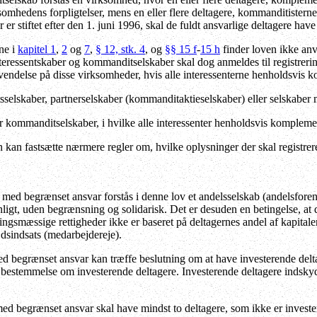
rksomhedens forpligtelser, mens en eller flere deltagere, kommanditistern
er stiftet efter den 1. juni 1996, skal de fuldt ansvarlige deltagere h
rne i
kapitel 1
,
2
og
7
,
§ 12, stk. 4
, og
§§ 15 f
-
15 h
finder loven ikke an
teressentskaber og kommanditselskaber skal dog anmeldes til registrerin
vendelse på disse virksomheder, hvis alle interessenterne henholdsvis 
tsselskaber, partnerselskaber (kommanditaktieselskaber) eller selskaber 
er kommanditselskaber, i hvilke alle interessenter henholdsvis komplement
 kan fastsætte nærmere regler om, hvilke oplysninger der skal registrere
ed begrænset ansvar forstås i denne lov et andelsselskab (andelsforeni
nligt, uden begrænsning og solidarisk. Det er desuden en betingelse, at 
gsmæssige rettigheder ikke er baseret på deltagernes andel af kapitalen
dsindsats (medarbejdereje).
begrænset ansvar kan træffe beslutning om at have investerende deltager
bestemmelse om investerende deltagere. Investerende deltagere indskyder
 begrænset ansvar skal have mindst to deltagere, som ikke er investeren