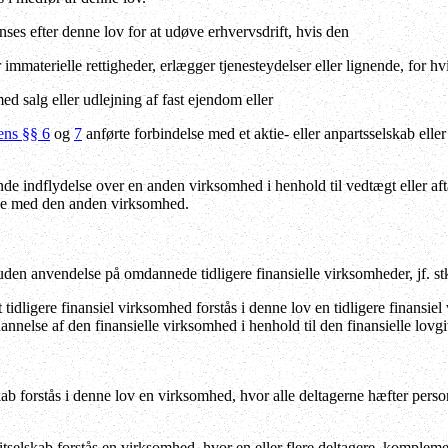
es efter denne lov for at udøve erhvervsdrift, hvis den
r immaterielle rettigheder, erlægger tjenesteydelser eller lignende, for
d salg eller udlejning af fast ejendom eller
ens §§ 6
og
7
anførte forbindelse med et aktie- eller anpartsselskab ell
 indflydelse over en anden virksomhed i henhold til vedtægt eller aftal
else med den anden virksomhed.
en anvendelse på omdannede tidligere finansielle virksomheder, jf. stk
dligere finansiel virksomhed forstås i denne lov en tidligere finansiel v
nnelse af den finansielle virksomhed i henhold til den finansielle lovg
kab forstås i denne lov en virksomhed, hvor alle deltagerne hæfter pers
selskab forstås en virksomhed, hvor en eller flere deltagere, kompleme