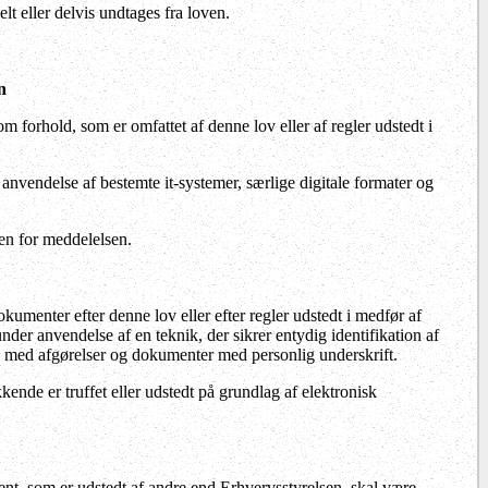
t eller delvis undtages fra loven.
n
om forhold, som er omfattet af denne lov eller af regler udstedt i
nvendelse af bestemte it-systemer, særlige digitale formater og
ten for meddelelsen.
kumenter efter denne lov eller efter regler udstedt i medfør af
nder anvendelse af en teknik, der sikrer entydig identifikation af
s med afgørelser og dokumenter med personlig underskrift.
ende er truffet eller udstedt på grundlag af elektronisk
ment, som er udstedt af andre end Erhvervsstyrelsen, skal være