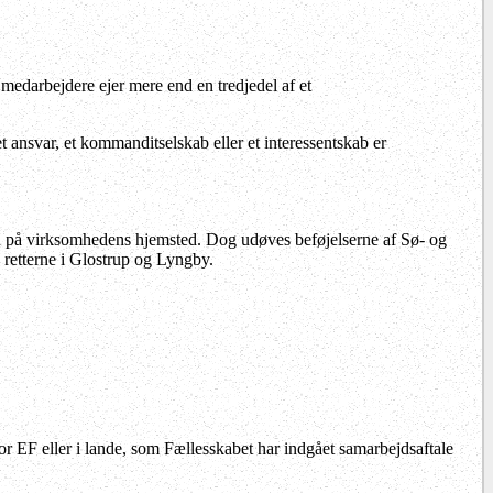
 medarbejdere ejer mere end en tredjedel af et
nsvar, et kommanditselskab eller et interessentskab er
etten på virksomhedens hjemsted. Dog udøves beføjelserne af Sø- og
 retterne i Glostrup og Lyngby.
for EF eller i lande, som Fællesskabet har indgået samarbejdsaftale