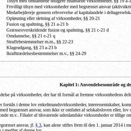
Tilsyn med omdannede tidligere finansielle virksomheder
, §§ 19 a-
Frivilligt tilsyn med virksomheder med begrænset ansvar (aktivsikri
Medarbejdereje gennem erhvervelse af kapitalandele i deltagerselsk
Opløsning eller sletning af virksomheder, §§ 20-21
Fusion og spaltning, §§ 21 a-21 b
Grænseoverskridende fusion og spaltning, §§ 21 c-21 d
Omdannelse, §§ 21 e-21 q
Straffebestemmelser m.m., §§ 22-23
Klageadgang, §§ 23 a-23 b
Ikrafttrædelsesbestemmelser m.v., §§ 24-29
Kapitel 1: Anvendelsesområde og de
else på virksomheder, der har til formål at fremme virksomhedens delt
forstås i denne lov enkeltmandsvirksomheder, interessentskaber, komm
 med begrænset ansvar, som ikke er omfattet af
selskabsloven
eller
, lov
fonde m.v.
. Filialer af tilsvarende udenlandske virksomheder er tillige om
grænset ansvar, jf.
§ 3
, kan alene stiftes frem til den 1. januar 2014 i
es i medfør af denne lov.