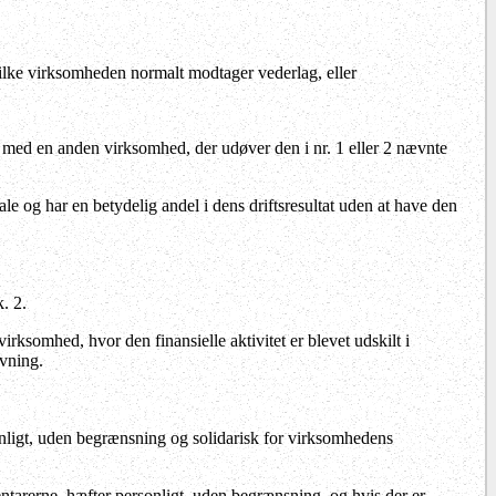
 hvilke virksomheden normalt modtager vederlag, eller
er med en anden virksomhed, der udøver den i nr. 1 eller 2 nævnte
e og har en betydelig andel i dens driftsresultat uden at have den
. 2.
irksomhed, hvor den finansielle aktivitet er blevet udskilt i
ivning.
onligt, uden begrænsning og solidarisk for virksomhedens
ntarerne, hæfter personligt, uden begrænsning, og hvis der er