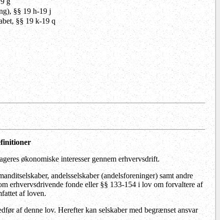
19 g
ng), §§ 19 h-19 j
abet, §§ 19 k-19 q
finitioner
ageres økonomiske interesser gennem erhvervsdrift.
anditselskaber, andelsselskaber (andelsforeninger) samt andre
 om erhvervsdrivende fonde eller §§ 133-154 i lov om forvaltere af
fattet af loven.
 medfør af denne lov. Herefter kan selskaber med begrænset ansvar