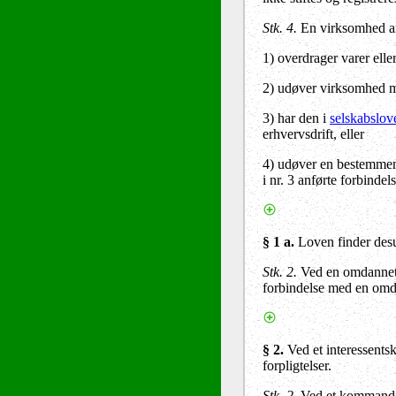
Stk. 4.
En virksomhed ans
1) overdrager varer elle
2) udøver virksomhed me
3) har den i
selskabslov
erhvervsdrift, eller
4) udøver en bestemmende
i nr. 3 anførte forbind
§ 1 a.
Loven finder desud
Stk. 2.
Ved en omdannet ti
forbindelse med en omda
§ 2.
Ved et interessents
forpligtelser.
Stk. 2.
Ved et kommandit