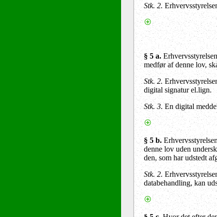
Stk. 2.
Erhvervsstyrelsen
§ 5 a.
Erhvervsstyrelsen 
medfør af denne lov, ska
Stk. 2.
Erhvervsstyrelse
digital signatur el.lign.
Stk. 3.
En digital meddel
§ 5 b.
Erhvervsstyrelsen
denne lov uden underskri
den, som har udstedt af
Stk. 2.
Erhvervsstyrelsen
databehandling, kan uds
§ 5 c.
Hvor det efter de