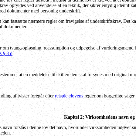
krav opfyldes ved anvendelse af en teknik, der sikrer entydig identifika
med dokumenter med personlig underskrift.
n kan fastsætte nærmere regler om fravigelse af underskriftskrav. Det k
 af dokumenter.
er om tvangsopløsning, reassumption og udpegelse af vurderingsmænd be
s § 8 d
.
stemme, at en meddelelse til skifteretten skal forsynes med original under
dling af tvister foregår efter
retsplejelovens
regler om borgerlige sager 
Kapitel 2: Virksomhedens navn og
navn forstås i denne lov det navn, hvorunder virksomheden udøver sin 
heden.