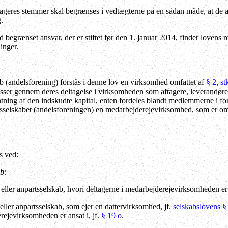
ageres stemmer skal begrænses i vedtægterne på en sådan måde, at de al
.
 begrænset ansvar, der er stiftet før den 1. januar 2014, finder lovens
inger.
b (andelsforening) forstås i denne lov en virksomhed omfattet af
§ 2, st
resser gennem deres deltagelse i virksomheden som aftagere, leverandør
ntning af den indskudte kapital, enten fordeles blandt medlemmerne i for
sselskabet (andelsforeningen) en medarbejderejevirksomhed, som er om
s ved:
b:
- eller anpartsselskab, hvori deltagerne i medarbejderejevirksomheden er 
- eller anpartsselskab, som ejer en dattervirksomhed, jf.
selskabslovens § 5
ejevirksomheden er ansat i, jf.
§ 19 o
.