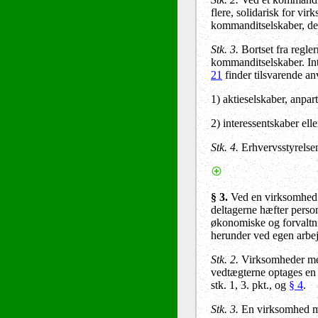
flere, solidarisk for vi
kommanditselskaber, der 
Stk. 3.
Bortset fra regle
kommanditselskaber.
In
21
finder tilsvarende an
1) aktieselskaber, anpar
2) interessentskaber ell
Stk. 4.
Erhvervsstyrelsen
§ 3.
Ved en virksomhed m
deltagerne hæfter perso
økonomiske og forvaltnin
herunder ved egen arbej
Stk. 2.
Virksomheder med 
vedtægterne optages en 
stk. 1, 3. pkt., og
§ 4
.
Stk. 3.
En virksomhed med