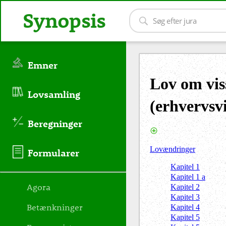
Synopsis
Emner
Lov om vis
Lovsamling
(erhvervsv
Beregninger
Lovændringer
Formularer
Kapitel 1
Kapitel 1 a
Agora
Kapitel 2
Kapitel 3
Betænkninger
Kapitel 4
Kapitel 5