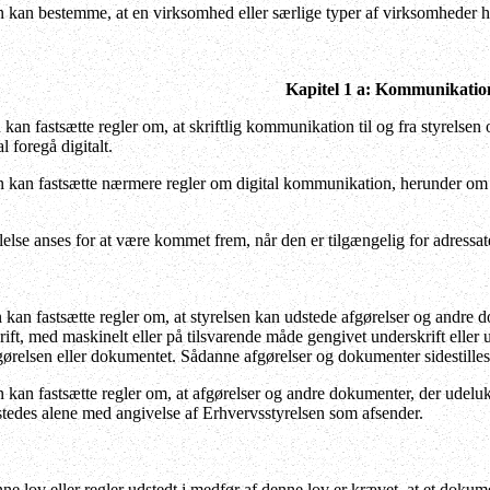
 kan bestemme, at en virksomhed eller særlige typer af virksomheder hel
Kapitel 1 a: Kommunikatio
kan fastsætte regler om, at skriftlig kommunikation til og fra styrelsen 
l foregå digitalt.
n kan fastsætte nærmere regler om digital kommunikation, herunder om a
else anses for at være kommet frem, når den er tilgængelig for adressa
 kan fastsætte regler om, at styrelsen kan udstede afgørelser og andre do
ft, med maskinelt eller på tilsvarende måde gengivet underskrift eller u
gørelsen eller dokumentet. Sådanne afgørelser og dokumenter sidestille
 kan fastsætte regler om, at afgørelser og andre dokumenter, der udelukk
tedes alene med angivelse af Erhvervsstyrelsen som afsender.
nne lov eller regler udstedt i medfør af denne lov er krævet, at et doku