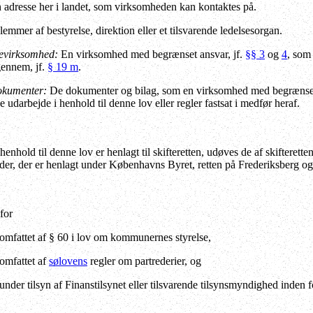
adresse her i landet, som virksomheden kan kontaktes på.
mmer af bestyrelse, direktion eller et tilsvarende ledelsesorgan.
evirksomhed:
En virksomhed med begrænset ansvar, jf.
§§ 3
og
4
, som
gennem, jf.
§ 19 m
.
okumenter:
De dokumenter og bilag, som en virksomhed med begrænset a
ade udarbejde i henhold til denne lov eller regler fastsat i medfør heraf.
henhold til denne lov er henlagt til skifteretten, udøves de af skifter
der, der er henlagt under Københavns Byret, retten på Frederiksberg og
for
 omfattet af § 60 i lov om kommunernes styrelse,
 omfattet af
sølovens
regler om partrederier, og
under tilsyn af Finanstilsynet eller tilsvarende tilsynsmyndighed inden 