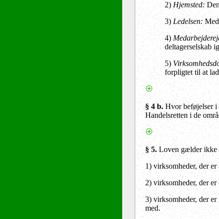
2)
Hjemsted:
Den 
3)
Ledelsen:
Medle
4)
Medarbejderej
deltagerselskab i
5)
Virksomhedsd
forpligtet til at l
§ 4 b.
Hvor beføjelser i 
Handelsretten i de områ
§ 5.
Loven gælder ikke 
1) virksomheder, der er
2) virksomheder, der er
3) virksomheder, der er 
med.